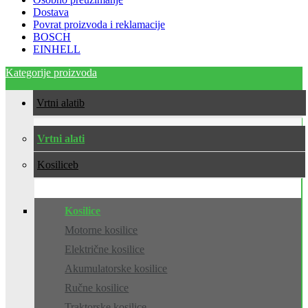
Dostava
Povrat proizvoda i reklamacije
BOSCH
EINHELL
Kategorije proizvoda
Vrtni alati
Vrtni alati
Kosilice
Kosilice
Motorne kosilice
Električne kosilice
Akumulatorske kosilice
Ručne kosilice
Traktorske kosilice