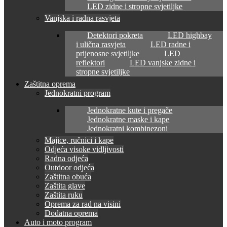
LED zidne i stropne svjetiljke
Vanjska i radna rasvjeta
Detektori pokreta
LED highbay
i ulična rasvjeta
LED radne i
prijenosne svjetiljke
LED
reflektori
LED vanjske zidne i
stropne svjetiljke
Zaštitna oprema
Jednokratni program
Jednokratne kute i pregače
Jednokratne maske i kape
Jednokratni kombinezoni
Majice, ručnici i kape
Odjeća visoke vidljivosti
Radna odjeća
Outdoor odjeća
Zaštitna obuća
Zaštita glave
Zaštita ruku
Oprema za rad na visini
Dodatna oprema
Auto i moto program