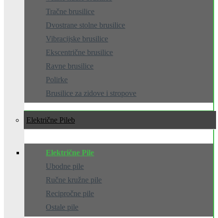
Tračne brusilice
Dvostrane stolne brusilice
Vibracijske brusilice
Ekscentrične brusilice
Ravne brusilice
Polirke
Brusilice za zidove i stropove
Električne Pile
Električne Pile
Ubodne pile
Ručne kružne pile
Recipročne pile
Ostale pile