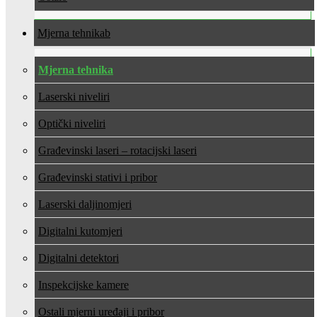
Mjerna tehnika
Mjerna tehnika
Laserski niveliri
Optički niveliri
Građevinski laseri – rotacijski laseri
Građevinski stativi i pribor
Laserski daljinomjeri
Digitalni kutomjeri
Digitalni detektori
Inspekcijske kamere
Ostali mjerni uređaji i pribor