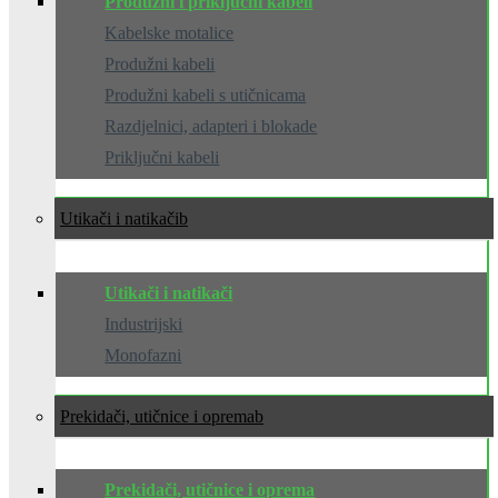
Produžni i priključni kabeli
Kabelske motalice
Produžni kabeli
Produžni kabeli s utičnicama
Razdjelnici, adapteri i blokade
Priključni kabeli
Utikači i natikači
Utikači i natikači
Industrijski
Monofazni
Prekidači, utičnice i oprema
Prekidači, utičnice i oprema