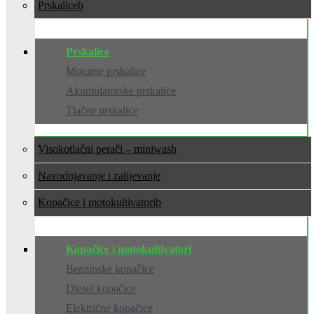
Prskalice
Prskalice
Motorne prskalice
Akumulatorske prskalice
Tlačne prskalice
Visokotlačni perači – miniwash
Navodnjavanje i zalijevanje
Kopačice i motokultivatori
Kopačice i motokultivatori
Benzinske kopačice
Diesel kopačice
Električne kopačice