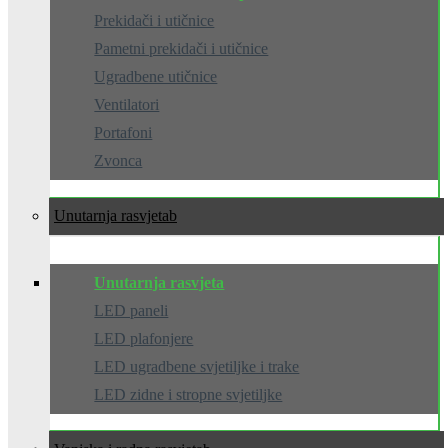
Prekidači i utičnice
Pametni prekidači i utičnice
Ugradbene utičnice
Ventilatori
Portafoni
Zvonca
Unutarnja rasvjeta
Unutarnja rasvjeta
LED paneli
LED plafonjere
LED ugradbene svjetiljke i trake
LED zidne i stropne svjetiljke