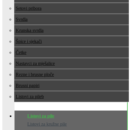
Setovi pribora
Svrdla
Krunska svrdla
Špice i sjekači
Četke
Nastavci za mješalice
Rezne i brusne ploče
Brusni papiri
Listovi za pile
Listovi za pile
Listovi za kružne pile