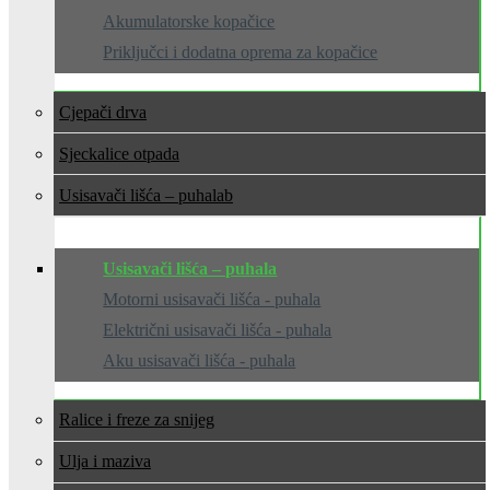
Akumulatorske kopačice
Priključci i dodatna oprema za kopačice
Cjepači drva
Sjeckalice otpada
Usisavači lišća – puhala
Usisavači lišća – puhala
Motorni usisavači lišća - puhala
Električni usisavači lišća - puhala
Aku usisavači lišća - puhala
Ralice i freze za snijeg
Ulja i maziva