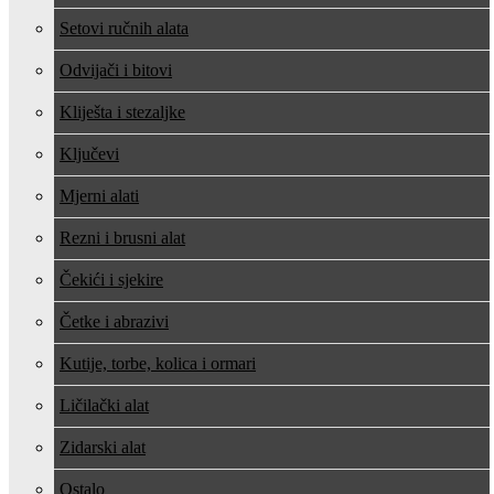
Setovi ručnih alata
Odvijači i bitovi
Kliješta i stezaljke
Ključevi
Mjerni alati
Rezni i brusni alat
Čekići i sjekire
Četke i abrazivi
Kutije, torbe, kolica i ormari
Ličilački alat
Zidarski alat
Ostalo