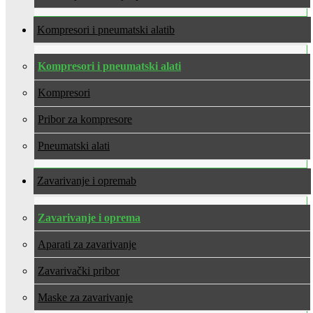
Kompresori i pneumatski alati
Kompresori i pneumatski alati
Kompresori
Pribor za kompresore
Pneumatski alati
Zavarivanje i oprema
Zavarivanje i oprema
Aparati za zavarivanje
Zavarivački pribor
Maske za zavarivanje