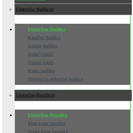
Električne Bušilice
Električne Bušilice
Klasične Bušilice
Udarne bušilice
Bušaći čekići
Udarni čekići
Kutne bušilice
Oprema za električne bušilice
Električne Brusilice
Električne Brusilice
Male kutne brusilice
Velike kutne brusilice