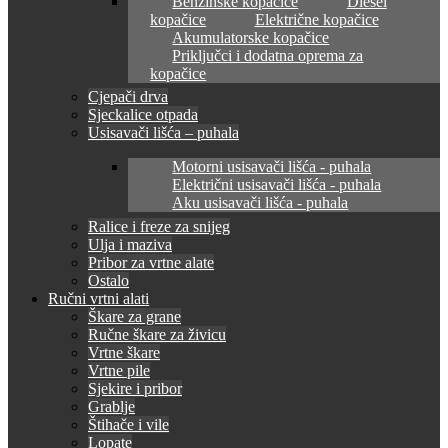
Benzinske kopačice
Diesel
kopačice
Električne kopačice
Akumulatorske kopačice
Priključci i dodatna oprema za
kopačice
Cjepači drva
Sjeckalice otpada
Usisavači lišća – puhala
Motorni usisavači lišća - puhala
Električni usisavači lišća - puhala
Aku usisavači lišća - puhala
Ralice i freze za snijeg
Ulja i maziva
Pribor za vrtne alate
Ostalo
Ručni vrtni alati
Škare za grane
Ručne škare za živicu
Vrtne škare
Vrtne pile
Sjekire i pribor
Grablje
Štihače i vile
Lopate