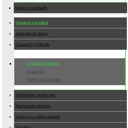
Strojevi i uređaji
Strojevi i uređaji
Agregati za struju
Usisavači i pribor
Usisivači i pribor
Usisavači
Pribor za usisavače
Preklopne i stolne pile
Stacionarni strojevi
Strojevi za mikro obradu
Dizalice