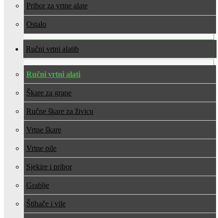
Pribor za vrtne alate
Ostalo
Ručni vrtni alati
Ručni vrtni alati
Škare za grane
Ručne škare za živicu
Vrtne škare
Vrtne pile
Sjekire i pribor
Grablje
Štihače i vile