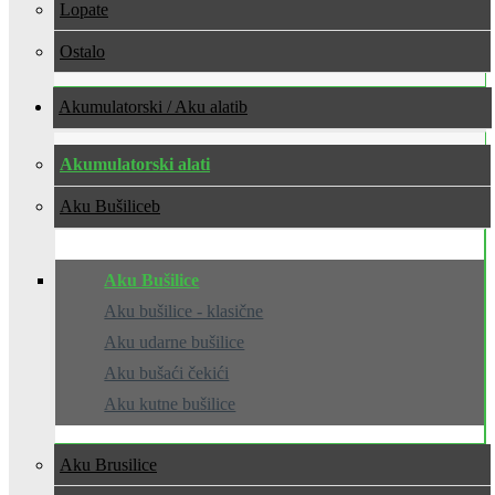
Lopate
Ostalo
Akumulatorski / Aku alati
Akumulatorski alati
Aku Bušilice
Aku Bušilice
Aku bušilice - klasične
Aku udarne bušilice
Aku bušaći čekići
Aku kutne bušilice
Aku Brusilice