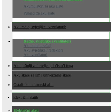
Akumulatori za aku alate
Punjači za aku alate
Aku radio, svjetiljke i ventilatori
Radio, svjetiljke i ventilatori
Aku radio uređaji
Aku svjetiljke / reflektori
Aku ventilatori
Aku pištolji za brtvljenje i čistači fuga
Aku škare za lim i univerzalne škare
Ostali akumulatorski alati
Električni alati
Električni alati