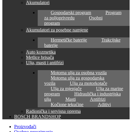
Akumulatori
Gospodarski program
Program
za poljoprivredu
Osobni
program
Akumulatori za posebne namjene
Hermetičke baterije
Trakcijske
baterije
Auto kozmetika
Metlice brisača
Ulja, masti i antifrizi
Motorna ulja za osobna vozila
Motorna ulja za gospodarska
vozila
Ulja za motorkotače
Ulja za mjenjače
Ulja za marine
program
Hidraulička i industrijska
ulja
Masti
Antifrizi
Kočione tekućine
Aditivi
Radionička i servisna oprema
BOSCH BRANDSHOP
Proizvođači
Osobno preuzimanje