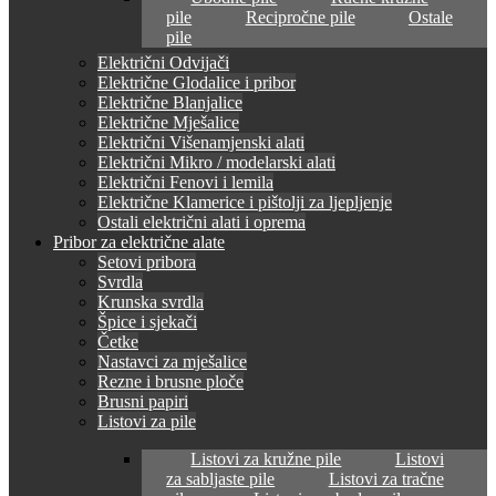
pile
Recipročne pile
Ostale
pile
Električni Odvijači
Električne Glodalice i pribor
Električne Blanjalice
Električne Mješalice
Električni Višenamjenski alati
Električni Mikro / modelarski alati
Električni Fenovi i lemila
Električne Klamerice i pištolji za ljepljenje
Ostali električni alati i oprema
Pribor za električne alate
Setovi pribora
Svrdla
Krunska svrdla
Špice i sjekači
Četke
Nastavci za mješalice
Rezne i brusne ploče
Brusni papiri
Listovi za pile
Listovi za kružne pile
Listovi
za sabljaste pile
Listovi za tračne