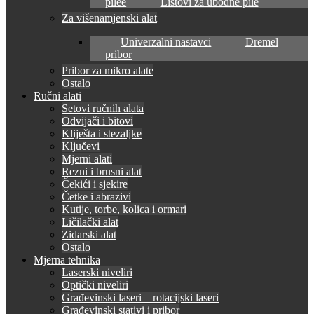
pilee
Listovi za ubodne pile
Za višenamjenski alat
Univerzalni nastavci
Dremel
pribor
Pribor za mikro alate
Ostalo
Ručni alati
Setovi ručnih alata
Odvijači i bitovi
Kliješta i stezaljke
Ključevi
Mjerni alati
Rezni i brusni alat
Čekići i sjekire
Četke i abrazivi
Kutije, torbe, kolica i ormari
Ličilački alat
Zidarski alat
Ostalo
Mjerna tehnika
Laserski niveliri
Optički niveliri
Građevinski laseri – rotacijski laseri
Građevinski stativi i pribor