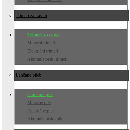
Trimeri za travu
Trimeri za travu
Motorni trimeri
Električni trimeri
Akumulatorski trimeri
Lančane pile
Lančane pile
Motorne pile
Električne pile
Akumulatorske pile