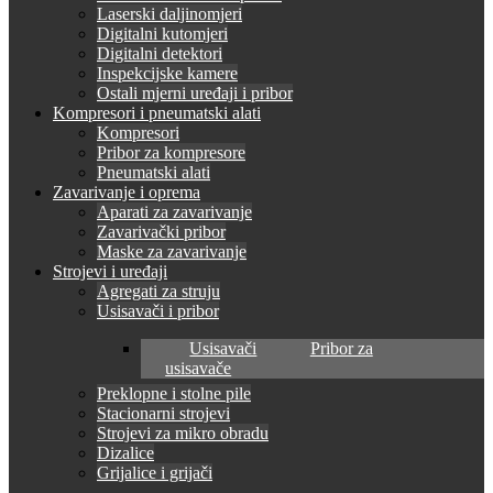
Laserski daljinomjeri
Digitalni kutomjeri
Digitalni detektori
Inspekcijske kamere
Ostali mjerni uređaji i pribor
Kompresori i pneumatski alati
Kompresori
Pribor za kompresore
Pneumatski alati
Zavarivanje i oprema
Aparati za zavarivanje
Zavarivački pribor
Maske za zavarivanje
Strojevi i uređaji
Agregati za struju
Usisavači i pribor
Usisavači
Pribor za
usisavače
Preklopne i stolne pile
Stacionarni strojevi
Strojevi za mikro obradu
Dizalice
Grijalice i grijači