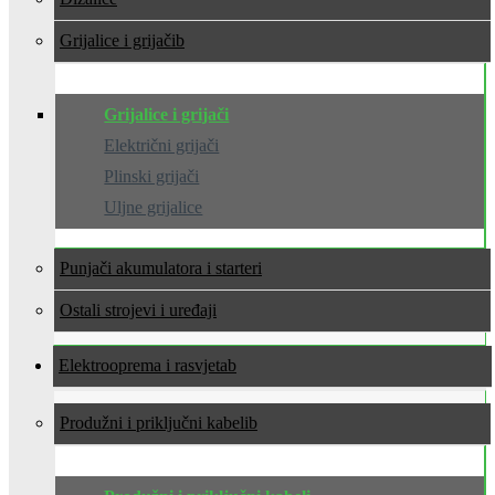
Grijalice i grijači
Grijalice i grijači
Električni grijači
Plinski grijači
Uljne grijalice
Punjači akumulatora i starteri
Ostali strojevi i uređaji
Elektrooprema i rasvjeta
Produžni i priključni kabeli