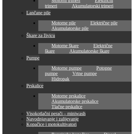
Motorni trimeri
Električni
trimeri
Akumulatorski trimeri
Lančane pile
Motorne pile
Električne pile
Akumulatorske pile
Škare za živicu
Motorne škare
Električne
škare
Akumulatorske škare
Pumpe
Motorne pumpe
Potopne
pumpe
Vrtne pumpe
Hidropak
Prskalice
Motorne prskalice
Akumulatorske prskalice
Tlačne prskalice
Visokotlačni perači – miniwash
Navodnjavanje i zalijevanje
Kopačice i motokultivatori