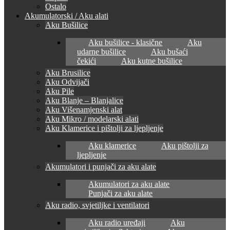
Ostalo
Akumulatorski / Aku alati
Aku Bušilice
Aku bušilice - klasične
Aku
udarne bušilice
Aku bušaći
čekići
Aku kutne bušilice
Aku Brusilice
Aku Odvijači
Aku Pile
Aku Blanje – Blanjalice
Aku Višenamjenski alat
Aku Mikro / modelarski alati
Aku Klamerice i pištolji za ljepljenje
Aku klamerice
Aku pištolji za
ljepljenje
Akumulatori i punjači za aku alate
Akumulatori za aku alate
Punjači za aku alate
Aku radio, svjetiljke i ventilatori
Aku radio uređaji
Aku