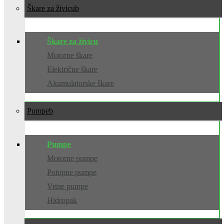
Škare za živicu
Škare za živicu
Motorne škare
Električne škare
Akumulatorske škare
Pumpe
Pumpe
Motorne pumpe
Potopne pumpe
Vrtne pumpe
Hidropak