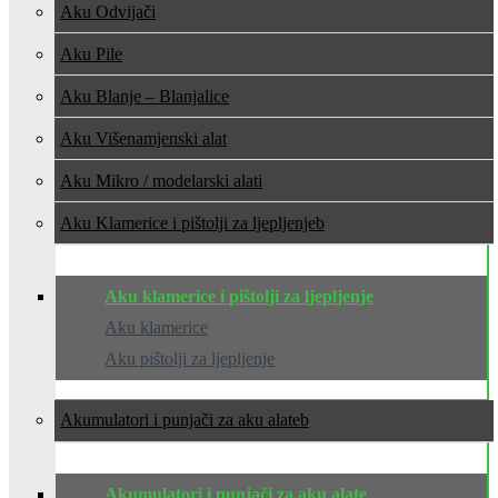
Aku Odvijači
Aku Pile
Aku Blanje – Blanjalice
Aku Višenamjenski alat
Aku Mikro / modelarski alati
Aku Klamerice i pištolji za ljepljenje
Aku klamerice i pištolji za ljepljenje
Aku klamerice
Aku pištolji za ljepljenje
Akumulatori i punjači za aku alate
Akumulatori i punjači za aku alate