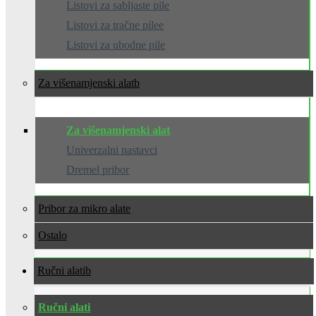
Listovi za sabljaste pile
Listovi za tračne pilee
Listovi za ubodne pile
Za višenamjenski alat
Za višenamjenski alat
Univerzalni nastavci
Dremel pribor
Pribor za mikro alate
Ostalo
Ručni alati
Ručni alati