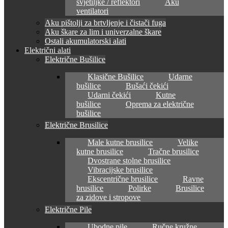
svjetiljke / reflektori
Aku
ventilatori
Aku pištolji za brtvljenje i čistači fuga
Aku škare za lim i univerzalne škare
Ostali akumulatorski alati
Električni alati
Električne Bušilice
Klasične Bušilice
Udarne
bušilice
Bušaći čekići
Udarni čekići
Kutne
bušilice
Oprema za električne
bušilice
Električne Brusilice
Male kutne brusilice
Velike
kutne brusilice
Tračne brusilice
Dvostrane stolne brusilice
Vibracijske brusilice
Ekscentrične brusilice
Ravne
brusilice
Polirke
Brusilice
za zidove i stropove
Električne Pile
Ubodne pile
Ručne kružne