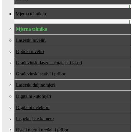
Mjerna tehnika
Mjerna tehnika
Laserski niveliri
Optički niveliri
Građevinski laseri – rotacijski laseri
Građevinski stativi i pribor
Laserski daljinomjeri
Digitalni kutomjeri
Digitalni detektori
Inspekcijske kamere
Ostali mjerni uređaji i pribor