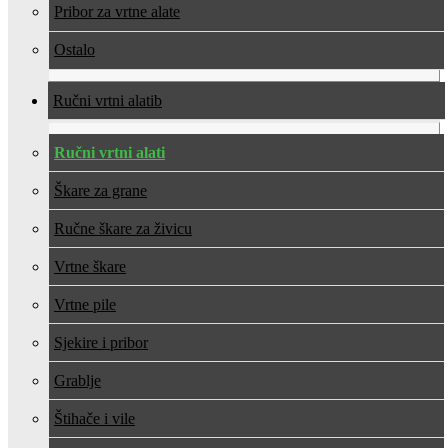
Pribor za vrtne alate
Ostalo
Ručni vrtni alati
Ručni vrtni alati
Škare za grane
Ručne škare za živicu
Vrtne škare
Vrtne pile
Sjekire i pribor
Grablje
Štihače i vile