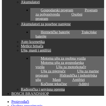
Akumulatori
Gospodarski program
Program
za poljoprivredu
Osobni
program
Akumulatori za posebne namjene
Hermetičke baterije
Trakcijske
baterije
Auto kozmetika
Metlice brisača
Ulja, masti i antifrizi
Motorna ulja za osobna vozila
Motorna ulja za gospodarska
vozila
Ulja za motorkotače
Ulja za mjenjače
Ulja za marine
program
Hidraulička i industrijska
ulja
Masti
Antifrizi
Kočione tekućine
Aditivi
Radionička i servisna oprema
BOSCH BRANDSHOP
Proizvođači
Osobno preuzimanje