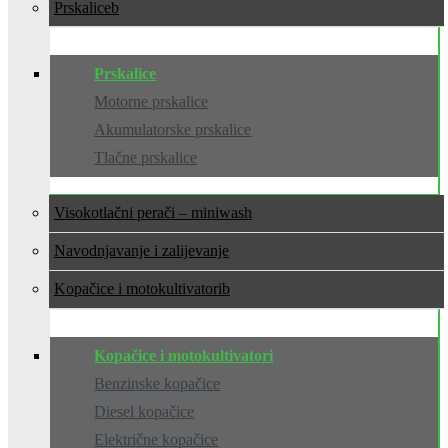
Prskalice
Prskalice
Motorne prskalice
Akumulatorske prskalice
Tlačne prskalice
Visokotlačni perači – miniwash
Navodnjavanje i zalijevanje
Kopačice i motokultivatori
Kopačice i motokultivatori
Benzinske kopačice
Diesel kopačice
Električne kopačice