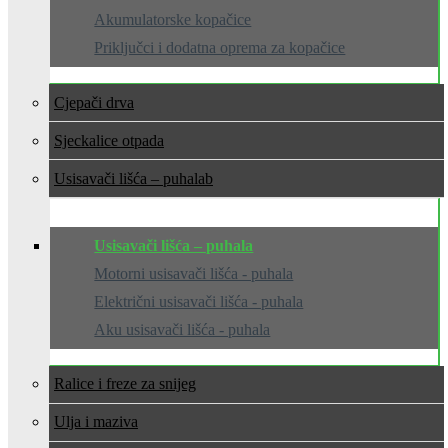
Akumulatorske kopačice
Priključci i dodatna oprema za kopačice
Cjepači drva
Sjeckalice otpada
Usisavači lišća – puhala
Usisavači lišća – puhala
Motorni usisavači lišća - puhala
Električni usisavači lišća - puhala
Aku usisavači lišća - puhala
Ralice i freze za snijeg
Ulja i maziva