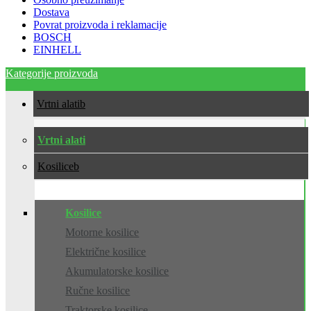
Dostava
Povrat proizvoda i reklamacije
BOSCH
EINHELL
Kategorije proizvoda
Vrtni alati
Vrtni alati
Kosilice
Kosilice
Motorne kosilice
Električne kosilice
Akumulatorske kosilice
Ručne kosilice
Traktorske kosilice