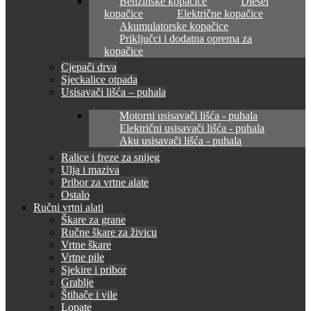
Benzinske kopačice
Diesel
kopačice
Električne kopačice
Akumulatorske kopačice
Priključci i dodatna oprema za
kopačice
Cjepači drva
Sjeckalice otpada
Usisavači lišća – puhala
Motorni usisavači lišća - puhala
Električni usisavači lišća - puhala
Aku usisavači lišća - puhala
Ralice i freze za snijeg
Ulja i maziva
Pribor za vrtne alate
Ostalo
Ručni vrtni alati
Škare za grane
Ručne škare za živicu
Vrtne škare
Vrtne pile
Sjekire i pribor
Grablje
Štihače i vile
Lopate