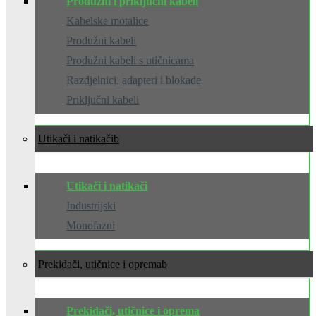
Produžni i priključni kabeli
Kabelske motalice
Produžni kabeli
Produžni kabeli s utičnicama
Razdjelnici, adapteri i blokade
Priključni kabeli
Utikači i natikači
Utikači i natikači
Industrijski
Monofazni
Prekidači, utičnice i oprema
Prekidači, utičnice i oprema