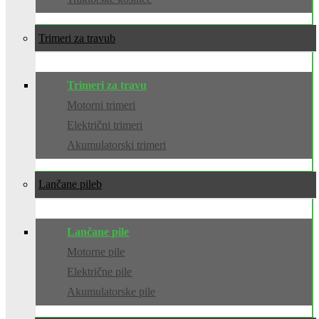
Trimeri za travu
Trimeri za travu
Motorni trimeri
Električni trimeri
Akumulatorski trimeri
Lančane pile
Lančane pile
Motorne pile
Električne pile
Akumulatorske pile