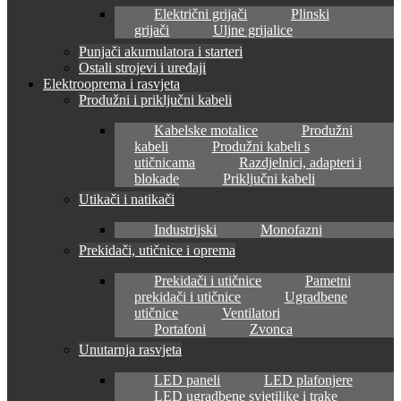
Električni grijači
Plinski
grijači
Uljne grijalice
Punjači akumulatora i starteri
Ostali strojevi i uređaji
Elektrooprema i rasvjeta
Produžni i priključni kabeli
Kabelske motalice
Produžni
kabeli
Produžni kabeli s
utičnicama
Razdjelnici, adapteri i
blokade
Priključni kabeli
Utikači i natikači
Industrijski
Monofazni
Prekidači, utičnice i oprema
Prekidači i utičnice
Pametni
prekidači i utičnice
Ugradbene
utičnice
Ventilatori
Portafoni
Zvonca
Unutarnja rasvjeta
LED paneli
LED plafonjere
LED ugradbene svjetiljke i trake