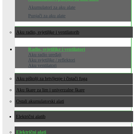
Akumulatori za aku alate
Punjači za aku alate
Aku radio, svjetiljke i ventilatori
Radio, svjetiljke i ventilatori
Aku radio uređaji
Aku svjetiljke / reflektori
Aku ventilatori
Aku pištolji za brtvljenje i čistači fuga
Aku škare za lim i univerzalne škare
Ostali akumulatorski alati
Električni alati
Električni alati