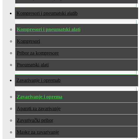
Kompresori i pneumatski alati
Kompresori i pneumatski alati
Kompresori
Pribor za kompresore
Pneumatski alati
Zavarivanje i oprema
Zavarivanje i oprema
Aparati za zavarivanje
Zavarivački pribor
Maske za zavarivanje