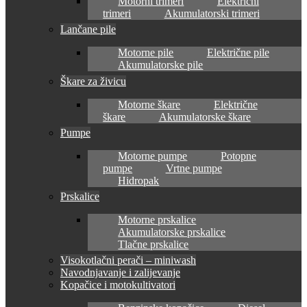
Motorni trimeri
Električni
trimeri
Akumulatorski trimeri
Lančane pile
Motorne pile
Električne pile
Akumulatorske pile
Škare za živicu
Motorne škare
Električne
škare
Akumulatorske škare
Pumpe
Motorne pumpe
Potopne
pumpe
Vrtne pumpe
Hidropak
Prskalice
Motorne prskalice
Akumulatorske prskalice
Tlačne prskalice
Visokotlačni perači – miniwash
Navodnjavanje i zalijevanje
Kopačice i motokultivatori