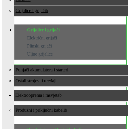
Grijalice i grijači
Grijalice i grijači
Električni grijači
Plinski grijači
Uljne grijalice
Punjači akumulatora i starteri
Ostali strojevi i uređaji
Elektrooprema i rasvjeta
Produžni i priključni kabeli