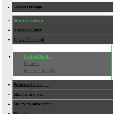
Strojevi i uređaji
Strojevi i uređaji
Agregati za struju
Usisavači i pribor
Usisivači i pribor
Usisavači
Pribor za usisavače
Preklopne i stolne pile
Stacionarni strojevi
Strojevi za mikro obradu
Dizalice