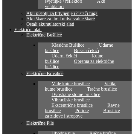
svjetiljke / reflektori
Aku
ventilatori
Aku pištolji za brtvljenje i čistači fuga
Aku škare za lim i univerzalne škare
Ostali akumulatorski alati
Električni alati
Električne Bušilice
Klasične Bušilice
Udarne
bušilice
Bušaći čekići
Udarni čekići
Kutne
bušilice
Oprema za električne
bušilice
Električne Brusilice
Male kutne brusilice
Velike
kutne brusilice
Tračne brusilice
Dvostrane stolne brusilice
Vibracijske brusilice
Ekscentrične brusilice
Ravne
brusilice
Polirke
Brusilice
za zidove i stropove
Električne Pile
Ubodne pile
Ručne kružne