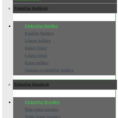
Električne Bušilice
Električne Bušilice
Klasične Bušilice
Udarne bušilice
Bušaći čekići
Udarni čekići
Kutne bušilice
Oprema za električne bušilice
Električne Brusilice
Električne Brusilice
Male kutne brusilice
Velike kutne brusilice