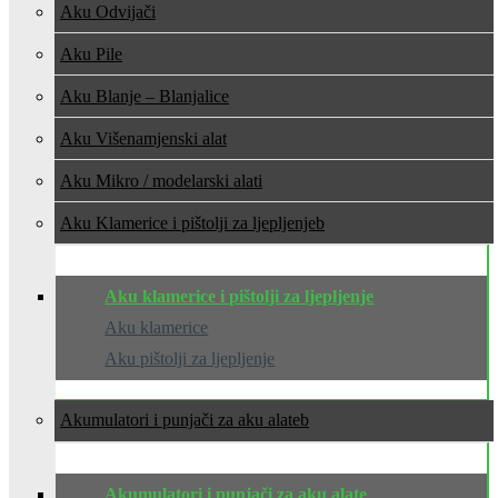
Aku Odvijači
Aku Pile
Aku Blanje – Blanjalice
Aku Višenamjenski alat
Aku Mikro / modelarski alati
Aku Klamerice i pištolji za ljepljenje
Aku klamerice i pištolji za ljepljenje
Aku klamerice
Aku pištolji za ljepljenje
Akumulatori i punjači za aku alate
Akumulatori i punjači za aku alate