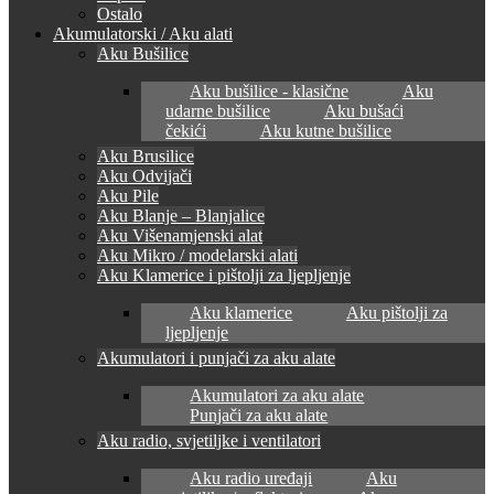
Ostalo
Akumulatorski / Aku alati
Aku Bušilice
Aku bušilice - klasične
Aku
udarne bušilice
Aku bušaći
čekići
Aku kutne bušilice
Aku Brusilice
Aku Odvijači
Aku Pile
Aku Blanje – Blanjalice
Aku Višenamjenski alat
Aku Mikro / modelarski alati
Aku Klamerice i pištolji za ljepljenje
Aku klamerice
Aku pištolji za
ljepljenje
Akumulatori i punjači za aku alate
Akumulatori za aku alate
Punjači za aku alate
Aku radio, svjetiljke i ventilatori
Aku radio uređaji
Aku