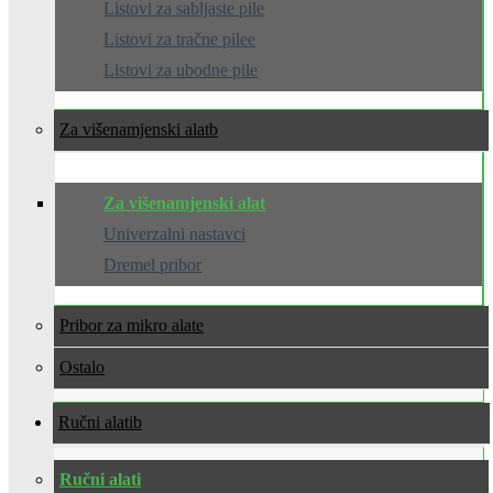
Listovi za sabljaste pile
Listovi za tračne pilee
Listovi za ubodne pile
Za višenamjenski alat
Za višenamjenski alat
Univerzalni nastavci
Dremel pribor
Pribor za mikro alate
Ostalo
Ručni alati
Ručni alati