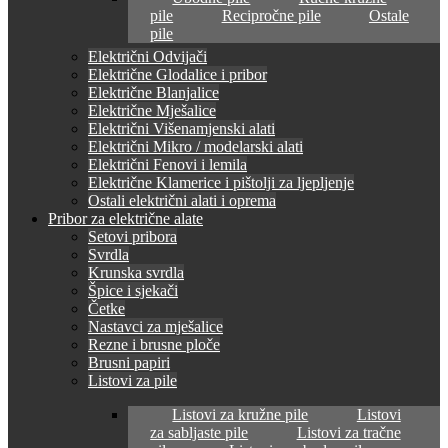
pile
Recipročne pile
Ostale
pile
Električni Odvijači
Električne Glodalice i pribor
Električne Blanjalice
Električne Mješalice
Električni Višenamjenski alati
Električni Mikro / modelarski alati
Električni Fenovi i lemila
Električne Klamerice i pištolji za ljepljenje
Ostali električni alati i oprema
Pribor za električne alate
Setovi pribora
Svrdla
Krunska svrdla
Špice i sjekači
Četke
Nastavci za mješalice
Rezne i brusne ploče
Brusni papiri
Listovi za pile
Listovi za kružne pile
Listovi
za sabljaste pile
Listovi za tračne