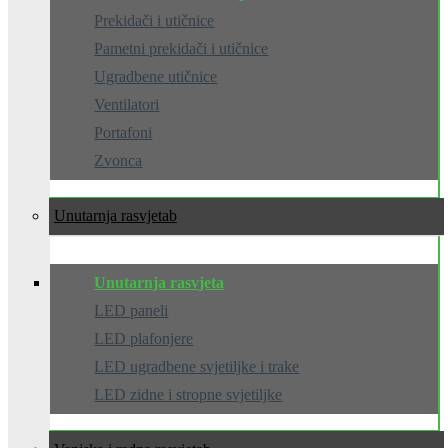
Prekidači i utičnice
Pametni prekidači i utičnice
Ugradbene utičnice
Ventilatori
Portafoni
Zvonca
Unutarnja rasvjeta
Unutarnja rasvjeta
LED paneli
LED plafonjere
LED ugradbene svjetiljke i trake
LED zidne i stropne svjetiljke