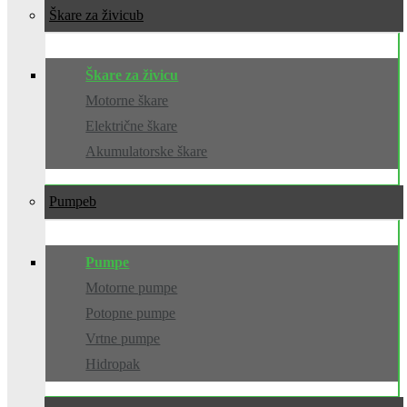
Škare za živicu
Škare za živicu
Motorne škare
Električne škare
Akumulatorske škare
Pumpe
Pumpe
Motorne pumpe
Potopne pumpe
Vrtne pumpe
Hidropak