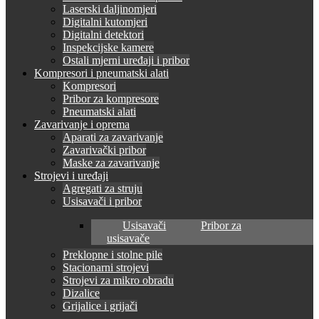
Laserski daljinomjeri
Digitalni kutomjeri
Digitalni detektori
Inspekcijske kamere
Ostali mjerni uređaji i pribor
Kompresori i pneumatski alati
Kompresori
Pribor za kompresore
Pneumatski alati
Zavarivanje i oprema
Aparati za zavarivanje
Zavarivački pribor
Maske za zavarivanje
Strojevi i uređaji
Agregati za struju
Usisavači i pribor
Usisavači
Pribor za
usisavače
Preklopne i stolne pile
Stacionarni strojevi
Strojevi za mikro obradu
Dizalice
Grijalice i grijači