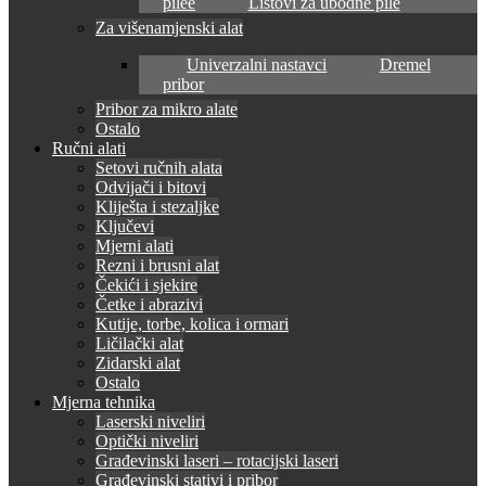
pilee
Listovi za ubodne pile
Za višenamjenski alat
Univerzalni nastavci
Dremel
pribor
Pribor za mikro alate
Ostalo
Ručni alati
Setovi ručnih alata
Odvijači i bitovi
Kliješta i stezaljke
Ključevi
Mjerni alati
Rezni i brusni alat
Čekići i sjekire
Četke i abrazivi
Kutije, torbe, kolica i ormari
Ličilački alat
Zidarski alat
Ostalo
Mjerna tehnika
Laserski niveliri
Optički niveliri
Građevinski laseri – rotacijski laseri
Građevinski stativi i pribor