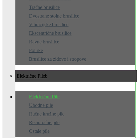
Tračne brusilice
Dvostrane stolne brusilice
Vibracijske brusilice
Ekscentrične brusilice
Ravne brusilice
Polirke
Brusilice za zidove i stropove
Električne Pile
Električne Pile
Ubodne pile
Ručne kružne pile
Recipročne pile
Ostale pile