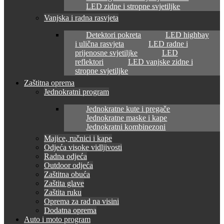
LED zidne i stropne svjetiljke
Vanjska i radna rasvjeta
Detektori pokreta
LED highbay
i ulična rasvjeta
LED radne i
prijenosne svjetiljke
LED
reflektori
LED vanjske zidne i
stropne svjetiljke
Zaštitna oprema
Jednokratni program
Jednokratne kute i pregače
Jednokratne maske i kape
Jednokratni kombinezoni
Majice, ručnici i kape
Odjeća visoke vidljivosti
Radna odjeća
Outdoor odjeća
Zaštitna obuća
Zaštita glave
Zaštita ruku
Oprema za rad na visini
Dodatna oprema
Auto i moto program