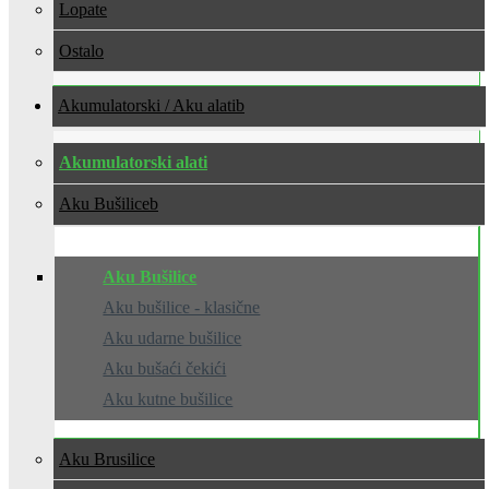
Lopate
Ostalo
Akumulatorski / Aku alati
Akumulatorski alati
Aku Bušilice
Aku Bušilice
Aku bušilice - klasične
Aku udarne bušilice
Aku bušaći čekići
Aku kutne bušilice
Aku Brusilice