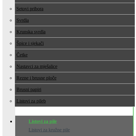
Setovi pribora
Svrdla
Krunska svrdla
Špice i sjekači
Četke
Nastavci za mješalice
Rezne i brusne ploče
Brusni papiri
Listovi za pile
Listovi za pile
Listovi za kružne pile