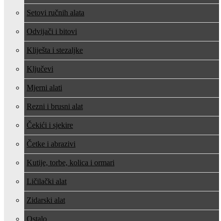
Setovi ručnih alata
Odvijači i bitovi
Kliješta i stezaljke
Ključevi
Mjerni alati
Rezni i brusni alat
Čekići i sjekire
Četke i abrazivi
Kutije, torbe, kolica i ormari
Ličilački alat
Zidarski alat
Ostalo