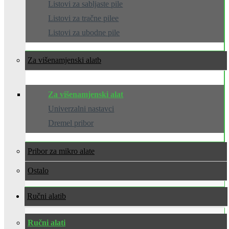
Listovi za sabljaste pile
Listovi za tračne pilee
Listovi za ubodne pile
Za višenamjenski alat
Za višenamjenski alat
Univerzalni nastavci
Dremel pribor
Pribor za mikro alate
Ostalo
Ručni alati
Ručni alati