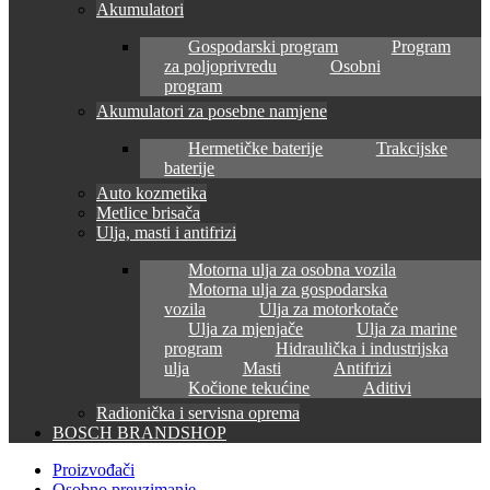
Akumulatori
Gospodarski program
Program
za poljoprivredu
Osobni
program
Akumulatori za posebne namjene
Hermetičke baterije
Trakcijske
baterije
Auto kozmetika
Metlice brisača
Ulja, masti i antifrizi
Motorna ulja za osobna vozila
Motorna ulja za gospodarska
vozila
Ulja za motorkotače
Ulja za mjenjače
Ulja za marine
program
Hidraulička i industrijska
ulja
Masti
Antifrizi
Kočione tekućine
Aditivi
Radionička i servisna oprema
BOSCH BRANDSHOP
Proizvođači
Osobno preuzimanje