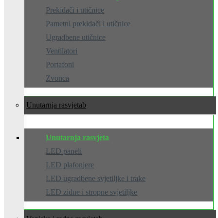
Prekidači i utičnice
Pametni prekidači i utičnice
Ugradbene utičnice
Ventilatori
Portafoni
Zvonca
Unutarnja rasvjeta
Unutarnja rasvjeta
LED paneli
LED plafonjere
LED ugradbene svjetiljke i trake
LED zidne i stropne svjetiljke