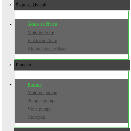
Škare za živicu
Škare za živicu
Motorne škare
Električne škare
Akumulatorske škare
Pumpe
Pumpe
Motorne pumpe
Potopne pumpe
Vrtne pumpe
Hidropak