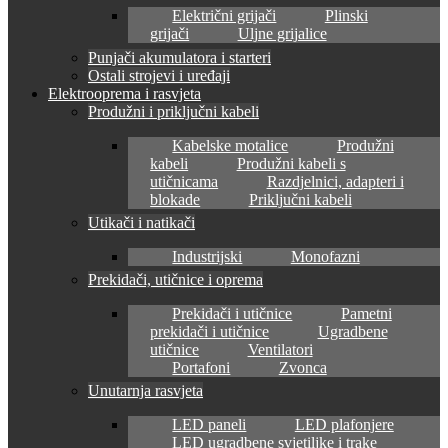
Električni grijači
Plinski
grijači
Uljne grijalice
Punjači akumulatora i starteri
Ostali strojevi i uređaji
Elektrooprema i rasvjeta
Produžni i priključni kabeli
Kabelske motalice
Produžni
kabeli
Produžni kabeli s
utičnicama
Razdjelnici, adapteri i
blokade
Priključni kabeli
Utikači i natikači
Industrijski
Monofazni
Prekidači, utičnice i oprema
Prekidači i utičnice
Pametni
prekidači i utičnice
Ugradbene
utičnice
Ventilatori
Portafoni
Zvonca
Unutarnja rasvjeta
LED paneli
LED plafonjere
LED ugradbene svjetiljke i trake