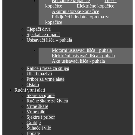
Benzinske kopačice
Diesel
kopačice
Električne kopačice
Akumulatorske kopačice
Priključci i dodatna oprema za
kopačice
Cjepači drva
Sjeckalice otpada
Usisavači lišća – puhala
Motorni usisavači lišća - puhala
Električni usisavači lišća - puhala
Aku usisavači lišća - puhala
Ralice i freze za snijeg
Ulja i maziva
Pribor za vrtne alate
Ostalo
Ručni vrtni alati
Škare za grane
Ručne škare za živicu
Vrtne škare
Vrtne pile
Sjekire i pribor
Grablje
Štihače i vile
Lopate