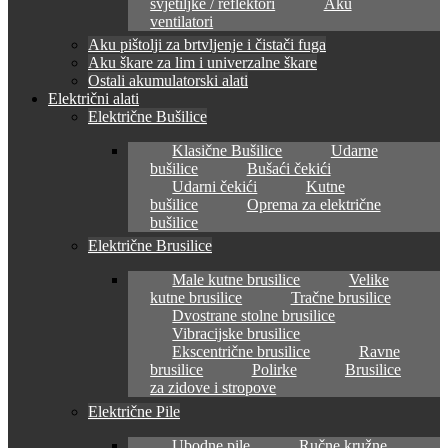
svjetiljke / reflektori
Aku
ventilatori
Aku pištolji za brtvljenje i čistači fuga
Aku škare za lim i univerzalne škare
Ostali akumulatorski alati
Električni alati
Električne Bušilice
Klasične Bušilice
Udarne
bušilice
Bušaći čekići
Udarni čekići
Kutne
bušilice
Oprema za električne
bušilice
Električne Brusilice
Male kutne brusilice
Velike
kutne brusilice
Tračne brusilice
Dvostrane stolne brusilice
Vibracijske brusilice
Ekscentrične brusilice
Ravne
brusilice
Polirke
Brusilice
za zidove i stropove
Električne Pile
Ubodne pile
Ručne kružne