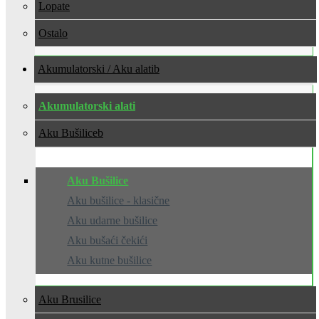
Lopate
Ostalo
Akumulatorski / Aku alati
Akumulatorski alati
Aku Bušilice
Aku Bušilice
Aku bušilice - klasične
Aku udarne bušilice
Aku bušaći čekići
Aku kutne bušilice
Aku Brusilice