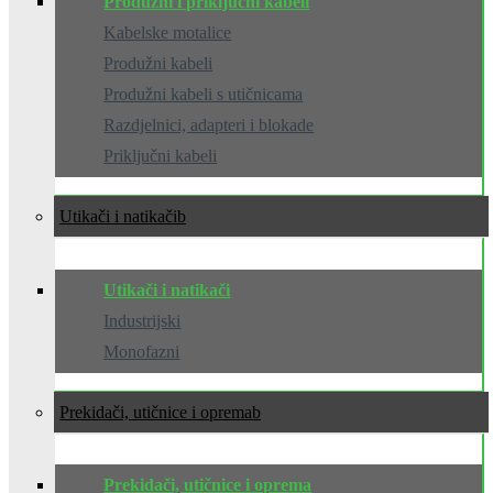
Produžni i priključni kabeli
Kabelske motalice
Produžni kabeli
Produžni kabeli s utičnicama
Razdjelnici, adapteri i blokade
Priključni kabeli
Utikači i natikači
Utikači i natikači
Industrijski
Monofazni
Prekidači, utičnice i oprema
Prekidači, utičnice i oprema