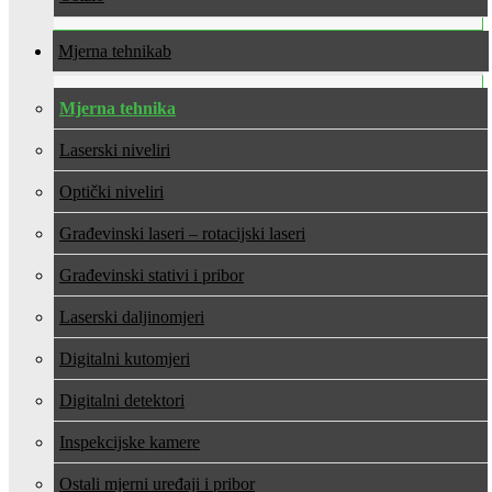
Mjerna tehnika
Mjerna tehnika
Laserski niveliri
Optički niveliri
Građevinski laseri – rotacijski laseri
Građevinski stativi i pribor
Laserski daljinomjeri
Digitalni kutomjeri
Digitalni detektori
Inspekcijske kamere
Ostali mjerni uređaji i pribor