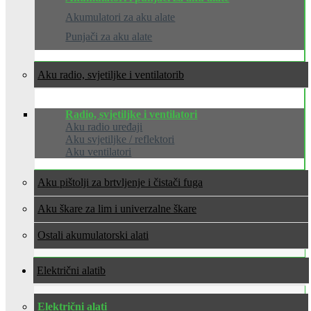
Akumulatori za aku alate
Punjači za aku alate
Aku radio, svjetiljke i ventilatori
Radio, svjetiljke i ventilatori
Aku radio uređaji
Aku svjetiljke / reflektori
Aku ventilatori
Aku pištolji za brtvljenje i čistači fuga
Aku škare za lim i univerzalne škare
Ostali akumulatorski alati
Električni alati
Električni alati