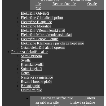
pile
Recipročne pile
Ostale
pile
Električni Odvijači
Električne Glodalice i pribor
Električne Blanjalice
Električne Mješalice
Električni Višenamjenski alati
Električni Mikro / modelarski alati
Električni Fenovi i lemila
Električne Klamerice i pištolji za ljepljenje
Ostali električni alati i oprema
Pribor za električne alate
Setovi pribora
Svrdla
Krunska svrdla
Špice i sjekači
Četke
Nastavci za mješalice
Rezne i brusne ploče
Brusni papiri
Listovi za pile
Listovi za kružne pile
Listovi
za sabljaste pile
Listovi za tračne