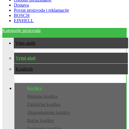
Dostava
Povrat proizvoda i reklamacije
BOSCH
EINHELL
Kategorije proizvoda
Vrtni alati
Vrtni alati
Kosilice
Kosilice
Motorne kosilice
Električne kosilice
Akumulatorske kosilice
Ručne kosilice
Traktorske kosilice