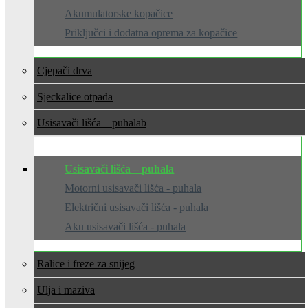
Akumulatorske kopačice
Priključci i dodatna oprema za kopačice
Cjepači drva
Sjeckalice otpada
Usisavači lišća – puhala
Usisavači lišća – puhala
Motorni usisavači lišća - puhala
Električni usisavači lišća - puhala
Aku usisavači lišća - puhala
Ralice i freze za snijeg
Ulja i maziva