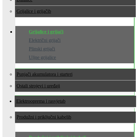
Grijalice i grijači
Grijalice i grijači
Električni grijači
Plinski grijači
Uljne grijalice
Punjači akumulatora i starteri
Ostali strojevi i uređaji
Elektrooprema i rasvjeta
Produžni i priključni kabeli