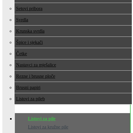
Setovi pribora
Svrdla
Krunska svrdla
Špice i sjekači
Četke
Nastavci za mješalice
Rezne i brusne ploče
Brusni papiri
Listovi za pile
Listovi za pile
Listovi za kružne pile