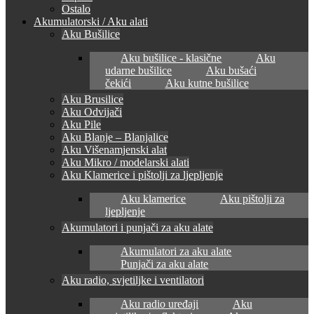
Ostalo
Akumulatorski / Aku alati
Aku Bušilice
Aku bušilice - klasične
Aku
udarne bušilice
Aku bušaći
čekići
Aku kutne bušilice
Aku Brusilice
Aku Odvijači
Aku Pile
Aku Blanje – Blanjalice
Aku Višenamjenski alat
Aku Mikro / modelarski alati
Aku Klamerice i pištolji za ljepljenje
Aku klamerice
Aku pištolji za
ljepljenje
Akumulatori i punjači za aku alate
Akumulatori za aku alate
Punjači za aku alate
Aku radio, svjetiljke i ventilatori
Aku radio uređaji
Aku