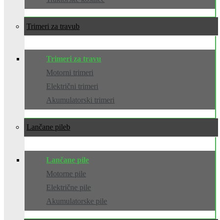
Trimeri za travu
Trimeri za travu
Motorni trimeri
Električni trimeri
Akumulatorski trimeri
Lančane pile
Lančane pile
Motorne pile
Električne pile
Akumulatorske pile