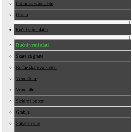
Pribor za vrtne alate
Ostalo
Ručni vrtni alati
Ručni vrtni alati
Škare za grane
Ručne škare za živicu
Vrtne škare
Vrtne pile
Sjekire i pribor
Grablje
Štihače i vile