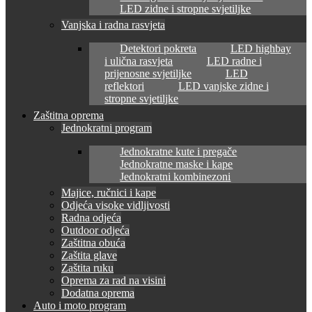
LED zidne i stropne svjetiljke
Vanjska i radna rasvjeta
Detektori pokreta
LED highbay
i ulična rasvjeta
LED radne i
prijenosne svjetiljke
LED
reflektori
LED vanjske zidne i
stropne svjetiljke
Zaštitna oprema
Jednokratni program
Jednokratne kute i pregače
Jednokratne maske i kape
Jednokratni kombinezoni
Majice, ručnici i kape
Odjeća visoke vidljivosti
Radna odjeća
Outdoor odjeća
Zaštitna obuća
Zaštita glave
Zaštita ruku
Oprema za rad na visini
Dodatna oprema
Auto i moto program