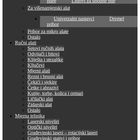
pilee
Listovi za ubodne pile
Za višenamjenski alat
Univerzalni nastavci
Dremel
pribor
Pribor za mikro alate
Ostalo
Ručni alati
Setovi ručnih alata
Odvijači i bitovi
Kliješta i stezaljke
Ključevi
Mjerni alati
Rezni i brusni alat
Čekići i sjekire
Četke i abrazivi
Kutije, torbe, kolica i ormari
Ličilački alat
Zidarski alat
Ostalo
Mjerna tehnika
Laserski niveliri
Optički niveliri
Građevinski laseri – rotacijski laseri
Građevinski stativi i pribor