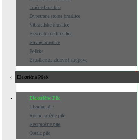
Tračne brusilice
Dvostrane stolne brusilice
Vibracijske brusilice
Ekscentrične brusilice
Ravne brusilice
Polirke
Brusilice za zidove i stropove
Električne Pile
Električne Pile
Ubodne pile
Ručne kružne pile
Recipročne pile
Ostale pile