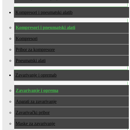
Kompresori i pneumatski alati
Kompresori i pneumatski alati
Kompresori
Pribor za kompresore
Pneumatski alati
Zavarivanje i oprema
Zavarivanje i oprema
Aparati za zavarivanje
Zavarivački pribor
Maske za zavarivanje