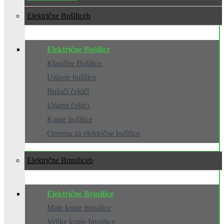
Električne Bušilice
Električne Bušilice
Klasične Bušilice
Udarne bušilice
Bušaći čekići
Udarni čekići
Kutne bušilice
Oprema za električne bušilice
Električne Brusilice
Električne Brusilice
Male kutne brusilice
Velike kutne brusilice