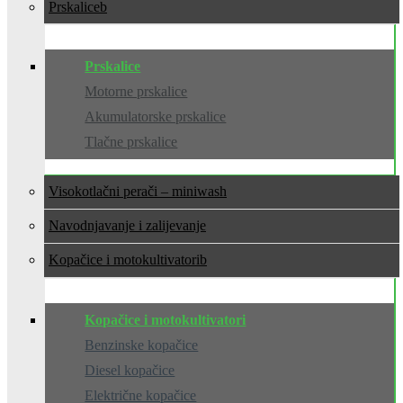
Prskalice
Prskalice
Motorne prskalice
Akumulatorske prskalice
Tlačne prskalice
Visokotlačni perači – miniwash
Navodnjavanje i zalijevanje
Kopačice i motokultivatori
Kopačice i motokultivatori
Benzinske kopačice
Diesel kopačice
Električne kopačice