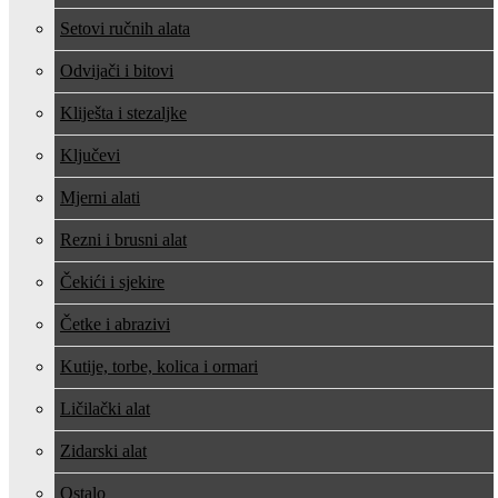
Setovi ručnih alata
Odvijači i bitovi
Kliješta i stezaljke
Ključevi
Mjerni alati
Rezni i brusni alat
Čekići i sjekire
Četke i abrazivi
Kutije, torbe, kolica i ormari
Ličilački alat
Zidarski alat
Ostalo