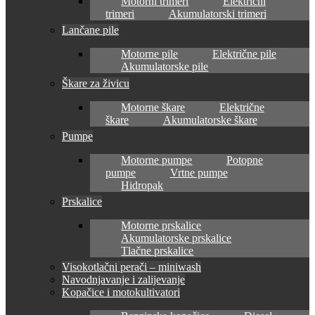
Motorni trimeri
Električni
trimeri
Akumulatorski trimeri
Lančane pile
Motorne pile
Električne pile
Akumulatorske pile
Škare za živicu
Motorne škare
Električne
škare
Akumulatorske škare
Pumpe
Motorne pumpe
Potopne
pumpe
Vrtne pumpe
Hidropak
Prskalice
Motorne prskalice
Akumulatorske prskalice
Tlačne prskalice
Visokotlačni perači – miniwash
Navodnjavanje i zalijevanje
Kopačice i motokultivatori