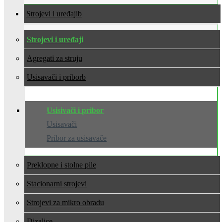
Strojevi i uređaji
Strojevi i uređaji
Agregati za struju
Usisavači i pribor
Usisivači i pribor
Usisavači
Pribor za usisavače
Preklopne i stolne pile
Stacionarni strojevi
Strojevi za mikro obradu
Dizalice