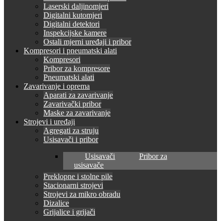
Laserski daljinomjeri
Digitalni kutomjeri
Digitalni detektori
Inspekcijske kamere
Ostali mjerni uređaji i pribor
Kompresori i pneumatski alati
Kompresori
Pribor za kompresore
Pneumatski alati
Zavarivanje i oprema
Aparati za zavarivanje
Zavarivački pribor
Maske za zavarivanje
Strojevi i uređaji
Agregati za struju
Usisavači i pribor
Usisavači
Pribor za
usisavače
Preklopne i stolne pile
Stacionarni strojevi
Strojevi za mikro obradu
Dizalice
Grijalice i grijači