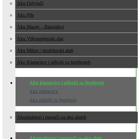
Aku Odvijači
Aku Pile
Aku Blanje – Blanjalice
Aku Višenamjenski alat
Aku Mikro / modelarski alati
Aku Klamerice i pištolji za ljepljenje
Aku klamerice i pištolji za ljepljenje
Aku klamerice
Aku pištolji za ljepljenje
Akumulatori i punjači za aku alate
Akumulatori i punjači za aku alate