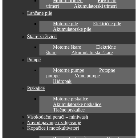
Motorni trimeri
Električni
trimeri
Akumulatorski trimeri
Lančane pile
Motorne pile
Električne pile
Akumulatorske pile
Škare za živicu
Motorne škare
Električne
škare
Akumulatorske škare
Pumpe
Motorne pumpe
Potopne
pumpe
Vrtne pumpe
Hidropak
Prskalice
Motorne prskalice
Akumulatorske prskalice
Tlačne prskalice
Visokotlačni perači – miniwash
Navodnjavanje i zalijevanje
Kopačice i motokultivatori