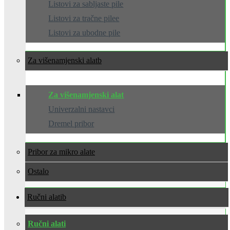
Listovi za sabljaste pile
Listovi za tračne pilee
Listovi za ubodne pile
Za višenamjenski alat
Za višenamjenski alat
Univerzalni nastavci
Dremel pribor
Pribor za mikro alate
Ostalo
Ručni alati
Ručni alati