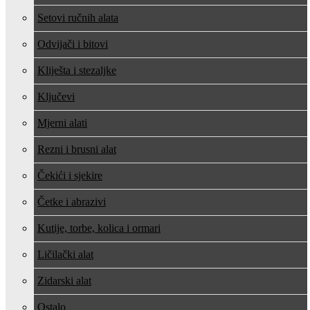
Setovi ručnih alata
Odvijači i bitovi
Kliješta i stezaljke
Ključevi
Mjerni alati
Rezni i brusni alat
Čekići i sjekire
Četke i abrazivi
Kutije, torbe, kolica i ormari
Ličilački alat
Zidarski alat
Ostalo