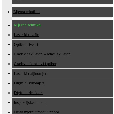
Mjerna tehnika
Mjerna tehnika
Laserski niveliri
Optički niveliri
Građevinski laseri – rotacijski laseri
Građevinski stativi i pribor
Laserski daljinomjeri
Digitalni kutomjeri
Digitalni detektori
Inspekcijske kamere
Ostali mjerni uređaji i pribor