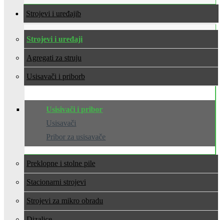
Strojevi i uređaji
Strojevi i uređaji
Agregati za struju
Usisavači i pribor
Usisivači i pribor
Usisavači
Pribor za usisavače
Preklopne i stolne pile
Stacionarni strojevi
Strojevi za mikro obradu
Dizalice