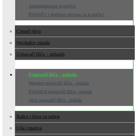
Akumulatorske kopačice
Priključci i dodatna oprema za kopačice
Cjepači drva
Sjeckalice otpada
Usisavači lišća – puhala
Usisavači lišća – puhala
Motorni usisavači lišća - puhala
Električni usisavači lišća - puhala
Aku usisavači lišća - puhala
Ralice i freze za snijeg
Ulja i maziva