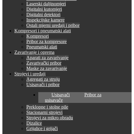
Laserski daljinomjeri
Digitalni kutomjeri
Digitalni detektori
Inspekcijske kamere
Ostali mjerni uređaji i pribor
Kompresori i pneumatski alati
Kompresori
Pribor za kompresore
Pneumatski alati
Zavarivanje i oprema
Aparati za zavarivanje
Zavarivački pribor
Maske za zavarivanje
Strojevi i uređaji
Agregati za struju
Usisavači i pribor
Usisavači
Pribor za
usisavače
Preklopne i stolne pile
Stacionarni strojevi
Strojevi za mikro obradu
Dizalice
Grijalice i grijači