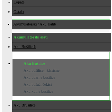
Lopate
Ostalo
Akumulatorski / Aku alati
Akumulatorski alati
Aku Bušilice
Aku Bušilice
Aku bušilice - klasične
Aku udarne bušilice
Aku bušaći čekići
Aku kutne bušilice
Aku Brusilice