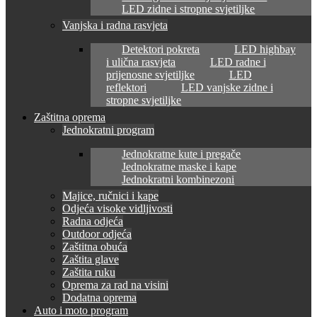
LED zidne i stropne svjetiljke
Vanjska i radna rasvjeta
Detektori pokreta
LED highbay
i ulična rasvjeta
LED radne i
prijenosne svjetiljke
LED
reflektori
LED vanjske zidne i
stropne svjetiljke
Zaštitna oprema
Jednokratni program
Jednokratne kute i pregače
Jednokratne maske i kape
Jednokratni kombinezoni
Majice, ručnici i kape
Odjeća visoke vidljivosti
Radna odjeća
Outdoor odjeća
Zaštitna obuća
Zaštita glave
Zaštita ruku
Oprema za rad na visini
Dodatna oprema
Auto i moto program