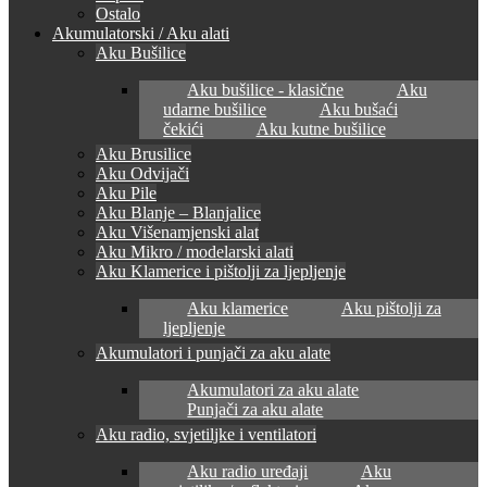
Ostalo
Akumulatorski / Aku alati
Aku Bušilice
Aku bušilice - klasične
Aku
udarne bušilice
Aku bušaći
čekići
Aku kutne bušilice
Aku Brusilice
Aku Odvijači
Aku Pile
Aku Blanje – Blanjalice
Aku Višenamjenski alat
Aku Mikro / modelarski alati
Aku Klamerice i pištolji za ljepljenje
Aku klamerice
Aku pištolji za
ljepljenje
Akumulatori i punjači za aku alate
Akumulatori za aku alate
Punjači za aku alate
Aku radio, svjetiljke i ventilatori
Aku radio uređaji
Aku