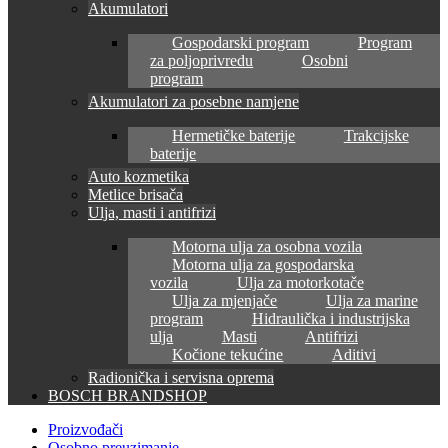
Akumulatori
Gospodarski program
Program
za poljoprivredu
Osobni
program
Akumulatori za posebne namjene
Hermetičke baterije
Trakcijske
baterije
Auto kozmetika
Metlice brisača
Ulja, masti i antifrizi
Motorna ulja za osobna vozila
Motorna ulja za gospodarska
vozila
Ulja za motorkotače
Ulja za mjenjače
Ulja za marine
program
Hidraulička i industrijska
ulja
Masti
Antifrizi
Kočione tekućine
Aditivi
Radionička i servisna oprema
BOSCH BRANDSHOP
Proizvođači
Osobno preuzimanje