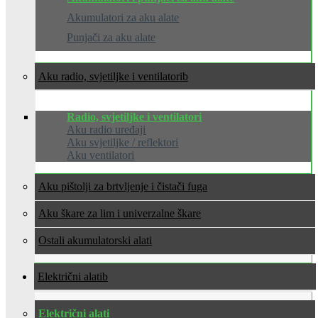
Akumulatori za aku alate
Punjači za aku alate
Aku radio, svjetiljke i ventilatori
Radio, svjetiljke i ventilatori
Aku radio uređaji
Aku svjetiljke / reflektori
Aku ventilatori
Aku pištolji za brtvljenje i čistači fuga
Aku škare za lim i univerzalne škare
Ostali akumulatorski alati
Električni alati
Električni alati