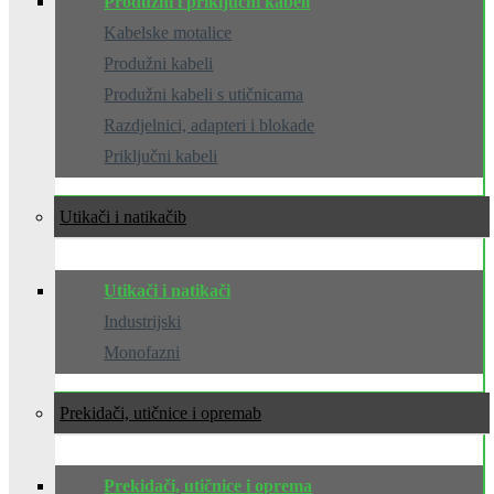
Produžni i priključni kabeli
Kabelske motalice
Produžni kabeli
Produžni kabeli s utičnicama
Razdjelnici, adapteri i blokade
Priključni kabeli
Utikači i natikači
Utikači i natikači
Industrijski
Monofazni
Prekidači, utičnice i oprema
Prekidači, utičnice i oprema