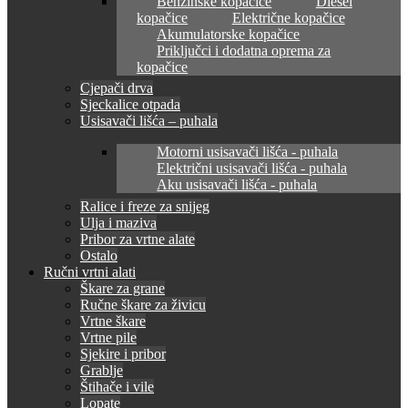
Benzinske kopačice
Diesel
kopačice
Električne kopačice
Akumulatorske kopačice
Priključci i dodatna oprema za
kopačice
Cjepači drva
Sjeckalice otpada
Usisavači lišća – puhala
Motorni usisavači lišća - puhala
Električni usisavači lišća - puhala
Aku usisavači lišća - puhala
Ralice i freze za snijeg
Ulja i maziva
Pribor za vrtne alate
Ostalo
Ručni vrtni alati
Škare za grane
Ručne škare za živicu
Vrtne škare
Vrtne pile
Sjekire i pribor
Grablje
Štihače i vile
Lopate