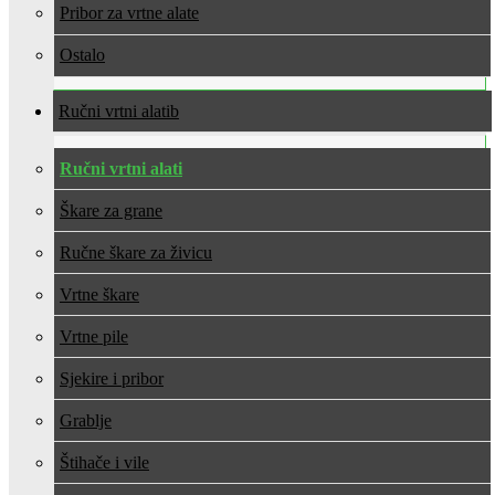
Pribor za vrtne alate
Ostalo
Ručni vrtni alati
Ručni vrtni alati
Škare za grane
Ručne škare za živicu
Vrtne škare
Vrtne pile
Sjekire i pribor
Grablje
Štihače i vile