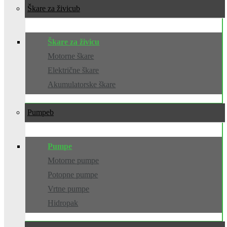
Škare za živicu
Škare za živicu
Motorne škare
Električne škare
Akumulatorske škare
Pumpe
Pumpe
Motorne pumpe
Potopne pumpe
Vrtne pumpe
Hidropak