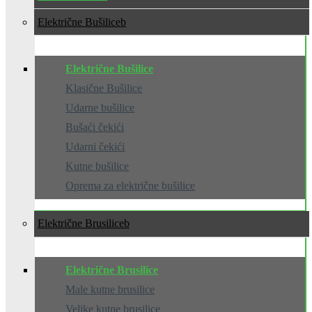
Električne Bušilice
Električne Bušilice
Klasične Bušilice
Udarne bušilice
Bušaći čekići
Udarni čekići
Kutne bušilice
Oprema za električne bušilice
Električne Brusilice
Električne Brusilice
Male kutne brusilice
Velike kutne brusilice