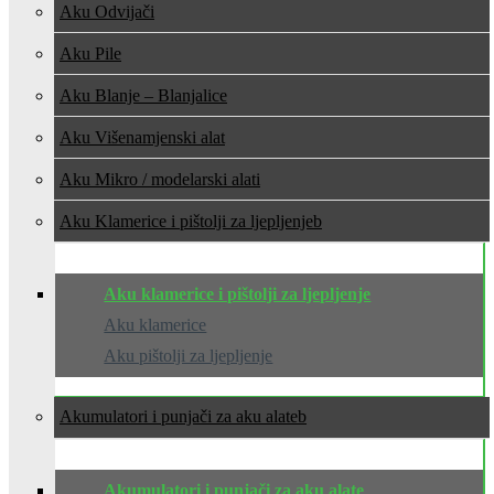
Aku Odvijači
Aku Pile
Aku Blanje – Blanjalice
Aku Višenamjenski alat
Aku Mikro / modelarski alati
Aku Klamerice i pištolji za ljepljenje
Aku klamerice i pištolji za ljepljenje
Aku klamerice
Aku pištolji za ljepljenje
Akumulatori i punjači za aku alate
Akumulatori i punjači za aku alate