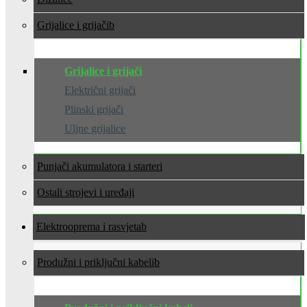
Grijalice i grijači
Grijalice i grijači
Električni grijači
Plinski grijači
Uljne grijalice
Punjači akumulatora i starteri
Ostali strojevi i uređaji
Elektrooprema i rasvjeta
Produžni i priključni kabeli