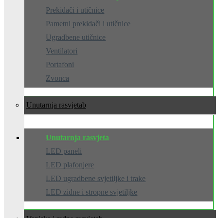
Prekidači i utičnice
Pametni prekidači i utičnice
Ugradbene utičnice
Ventilatori
Portafoni
Zvonca
Unutarnja rasvjeta
Unutarnja rasvjeta
LED paneli
LED plafonjere
LED ugradbene svjetiljke i trake
LED zidne i stropne svjetiljke