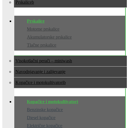
Prskalice
Prskalice
Motorne prskalice
Akumulatorske prskalice
Tlačne prskalice
Visokotlačni perači – miniwash
Navodnjavanje i zalijevanje
Kopačice i motokultivatori
Kopačice i motokultivatori
Benzinske kopačice
Diesel kopačice
Električne kopačice