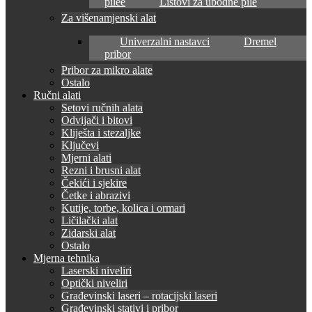
pilee
Listovi za ubodne pile
Za višenamjenski alat
Univerzalni nastavci
Dremel
pribor
Pribor za mikro alate
Ostalo
Ručni alati
Setovi ručnih alata
Odvijači i bitovi
Kliješta i stezaljke
Ključevi
Mjerni alati
Rezni i brusni alat
Čekići i sjekire
Četke i abrazivi
Kutije, torbe, kolica i ormari
Ličilački alat
Zidarski alat
Ostalo
Mjerna tehnika
Laserski niveliri
Optički niveliri
Građevinski laseri – rotacijski laseri
Građevinski stativi i pribor