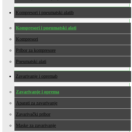
Kompresori i pneumatski alati
Kompresori i pneumatski alati
Kompresori
Pribor za kompresore
Pneumatski alati
Zavarivanje i oprema
Zavarivanje i oprema
Aparati za zavarivanje
Zavarivački pribor
Maske za zavarivanje