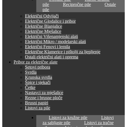
pile
Recipročne pile
Ostale
pile
Električni Odvijači
Električne Glodalice i pribor
Električne Blanjalice
Električne Mješalice
Električni Višenamjenski alati
Električni Mikro / modelarski alati
Električni Fenovi i lemila
Električne Klamerice i pištolji za ljepljenje
Ostali električni alati i oprema
Pribor za električne alate
Setovi pribora
Svrdla
Krunska svrdla
Špice i sjekači
Četke
Nastavci za mješalice
Rezne i brusne ploče
Brusni papiri
Listovi za pile
Listovi za kružne pile
Listovi
za sabljaste pile
Listovi za tračne