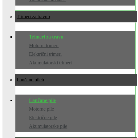
Trimeri za travu
Trimeri za travu
Motorni trimeri
Električni trimeri
Akumulatorski trimeri
Lančane pile
Lančane pile
Motorne pile
Električne pile
Akumulatorske pile