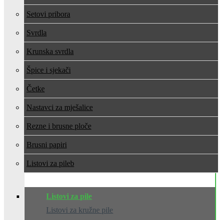
Setovi pribora
Svrdla
Krunska svrdla
Špice i sjekači
Četke
Nastavci za mješalice
Rezne i brusne ploče
Brusni papiri
Listovi za pile
Listovi za pile
Listovi za kružne pile