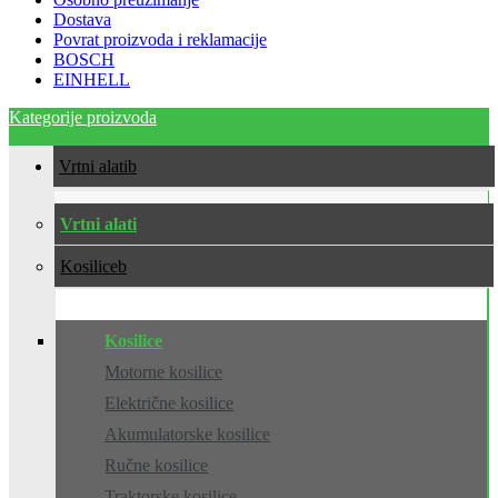
Dostava
Povrat proizvoda i reklamacije
BOSCH
EINHELL
Kategorije proizvoda
Vrtni alati
Vrtni alati
Kosilice
Kosilice
Motorne kosilice
Električne kosilice
Akumulatorske kosilice
Ručne kosilice
Traktorske kosilice