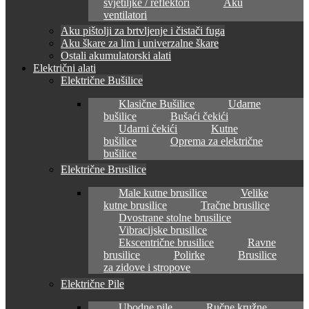
svjetiljke / reflektori
Aku
ventilatori
Aku pištolji za brtvljenje i čistači fuga
Aku škare za lim i univerzalne škare
Ostali akumulatorski alati
Električni alati
Električne Bušilice
Klasične Bušilice
Udarne
bušilice
Bušaći čekići
Udarni čekići
Kutne
bušilice
Oprema za električne
bušilice
Električne Brusilice
Male kutne brusilice
Velike
kutne brusilice
Tračne brusilice
Dvostrane stolne brusilice
Vibracijske brusilice
Ekscentrične brusilice
Ravne
brusilice
Polirke
Brusilice
za zidove i stropove
Električne Pile
Ubodne pile
Ručne kružne