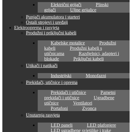
Električni grijači
Plinski
grijači
Uljne grijalice
Punjači akumulatora i starteri
Ostali strojevi i uređaji
Elektrooprema i rasvjeta
Produžni i priključni kabeli
Kabelske motalice
Produžni
kabeli
Produžni kabeli s
utičnicama
Razdjelnici, adapteri i
blokade
Priključni kabeli
Utikači i natikači
Industrijski
Monofazni
Prekidači, utičnice i oprema
Prekidači i utičnice
Pametni
prekidači i utičnice
Ugradbene
utičnice
Ventilatori
Portafoni
Zvonca
Unutarnja rasvjeta
LED paneli
LED plafonjere
LED ugradbene svjetiljke i trake