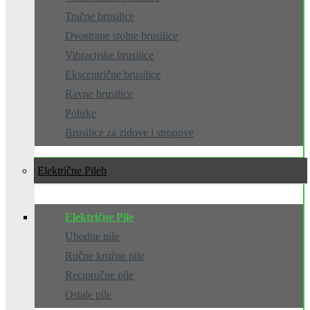
Tračne brusilice
Dvostrane stolne brusilice
Vibracijske brusilice
Ekscentrične brusilice
Ravne brusilice
Polirke
Brusilice za zidove i stropove
Električne Pile
Električne Pile
Ubodne pile
Ručne kružne pile
Recipročne pile
Ostale pile