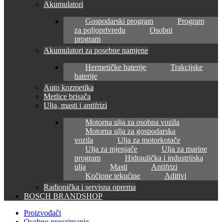
Akumulatori
Gospodarski program
Program
za poljoprivredu
Osobni
program
Akumulatori za posebne namjene
Hermetičke baterije
Trakcijske
baterije
Auto kozmetika
Metlice brisača
Ulja, masti i antifrizi
Motorna ulja za osobna vozila
Motorna ulja za gospodarska
vozila
Ulja za motorkotače
Ulja za mjenjače
Ulja za marine
program
Hidraulička i industrijska
ulja
Masti
Antifrizi
Kočione tekućine
Aditivi
Radionička i servisna oprema
BOSCH BRANDSHOP
Proizvođači
Osobno preuzimanje