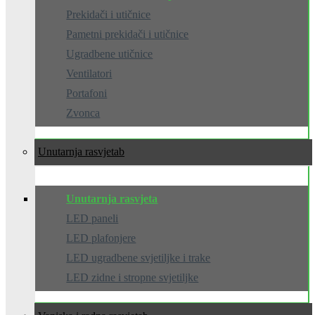
Prekidači i utičnice
Pametni prekidači i utičnice
Ugradbene utičnice
Ventilatori
Portafoni
Zvonca
Unutarnja rasvjeta
Unutarnja rasvjeta
LED paneli
LED plafonjere
LED ugradbene svjetiljke i trake
LED zidne i stropne svjetiljke