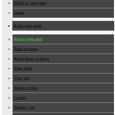
Pribor za vrtne alate
Ostalo
Ručni vrtni alati
Ručni vrtni alati
Škare za grane
Ručne škare za živicu
Vrtne škare
Vrtne pile
Sjekire i pribor
Grablje
Štihače i vile