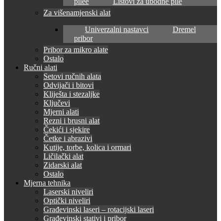
pilee
Listovi za ubodne pile
Za višenamjenski alat
Univerzalni nastavci
Dremel
pribor
Pribor za mikro alate
Ostalo
Ručni alati
Setovi ručnih alata
Odvijači i bitovi
Kliješta i stezaljke
Ključevi
Mjerni alati
Rezni i brusni alat
Čekići i sjekire
Četke i abrazivi
Kutije, torbe, kolica i ormari
Ličilački alat
Zidarski alat
Ostalo
Mjerna tehnika
Laserski niveliri
Optički niveliri
Građevinski laseri – rotacijski laseri
Građevinski stativi i pribor