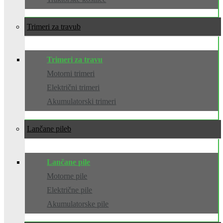
Trimeri za travu
Trimeri za travu
Motorni trimeri
Električni trimeri
Akumulatorski trimeri
Lančane pile
Lančane pile
Motorne pile
Električne pile
Akumulatorske pile