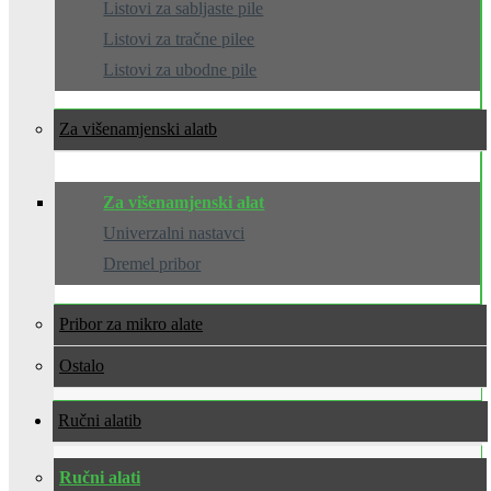
Listovi za sabljaste pile
Listovi za tračne pilee
Listovi za ubodne pile
Za višenamjenski alat
Za višenamjenski alat
Univerzalni nastavci
Dremel pribor
Pribor za mikro alate
Ostalo
Ručni alati
Ručni alati