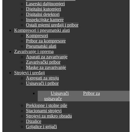
Laserski daljinomjeri
Digitalni kutomjeri
Digitalni detektori
Inspekcijske kamere
Ostali mjerni uređaji i pribor
Kompresori i pneumatski alati
Kompresori
Pribor za kompresore
Pneumatski alati
Zavarivanje i oprema
Aparati za zavarivanje
Zavarivački pribor
Maske za zavarivanje
Strojevi i uređaji
Agregati za struju
Usisavači i pribor
Usisavači
Pribor za
usisavače
Preklopne i stolne pile
Stacionarni strojevi
Strojevi za mikro obradu
Dizalice
Grijalice i grijači