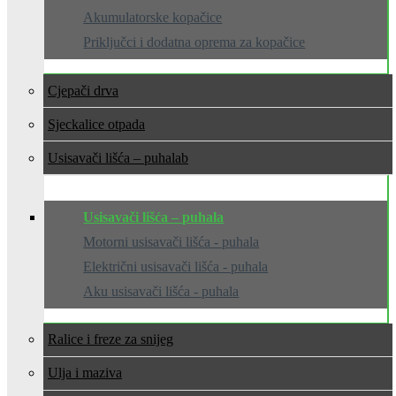
Akumulatorske kopačice
Priključci i dodatna oprema za kopačice
Cjepači drva
Sjeckalice otpada
Usisavači lišća – puhala
Usisavači lišća – puhala
Motorni usisavači lišća - puhala
Električni usisavači lišća - puhala
Aku usisavači lišća - puhala
Ralice i freze za snijeg
Ulja i maziva