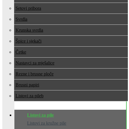
Setovi pribora
Svrdla
Krunska svrdla
Špice i sjekači
Četke
Nastavci za mješalice
Rezne i brusne ploče
Brusni papiri
Listovi za pile
Listovi za pile
Listovi za kružne pile