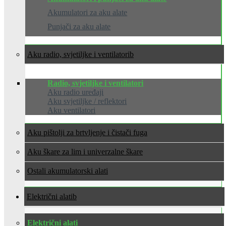
Akumulatori za aku alate
Punjači za aku alate
Aku radio, svjetiljke i ventilatori
Radio, svjetiljke i ventilatori
Aku radio uređaji
Aku svjetiljke / reflektori
Aku ventilatori
Aku pištolji za brtvljenje i čistači fuga
Aku škare za lim i univerzalne škare
Ostali akumulatorski alati
Električni alati
Električni alati