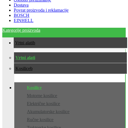
Dostava
Povrat proizvoda i reklamacije
BOSCH
EINHELL
Kategorije proizvoda
Vrtni alati
Vrtni alati
Kosilice
Kosilice
Motorne kosilice
Električne kosilice
Akumulatorske kosilice
Ručne kosilice
Traktorske kosilice