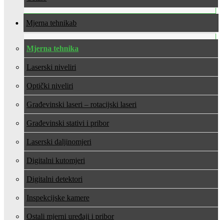
Mjerna tehnika
Mjerna tehnika
Laserski niveliri
Optički niveliri
Građevinski laseri – rotacijski laseri
Građevinski stativi i pribor
Laserski daljinomjeri
Digitalni kutomjeri
Digitalni detektori
Inspekcijske kamere
Ostali mjerni uređaji i pribor