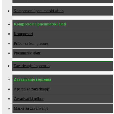
Kompresori i pneumatski alati
Kompresori i pneumatski alati
Kompresori
Pribor za kompresore
Pneumatski alati
Zavarivanje i oprema
Zavarivanje i oprema
Aparati za zavarivanje
Zavarivački pribor
Maske za zavarivanje