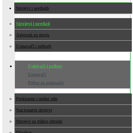
Strojevi i uređaji
Strojevi i uređaji
Agregati za struju
Usisavači i pribor
Usisivači i pribor
Usisavači
Pribor za usisavače
Preklopne i stolne pile
Stacionarni strojevi
Strojevi za mikro obradu
Dizalice