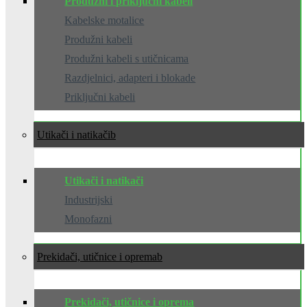
Produžni i priključni kabeli
Kabelske motalice
Produžni kabeli
Produžni kabeli s utičnicama
Razdjelnici, adapteri i blokade
Priključni kabeli
Utikači i natikači
Utikači i natikači
Industrijski
Monofazni
Prekidači, utičnice i oprema
Prekidači, utičnice i oprema