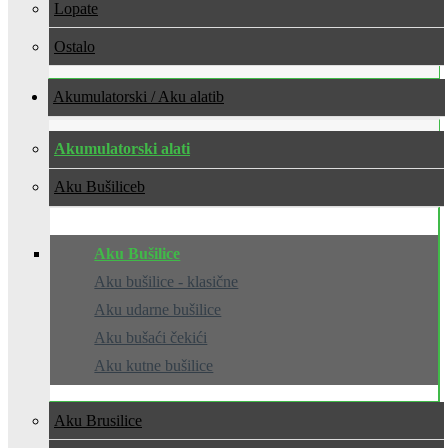
Lopate
Ostalo
Akumulatorski / Aku alati
Akumulatorski alati
Aku Bušilice
Aku Bušilice
Aku bušilice - klasične
Aku udarne bušilice
Aku bušaći čekići
Aku kutne bušilice
Aku Brusilice