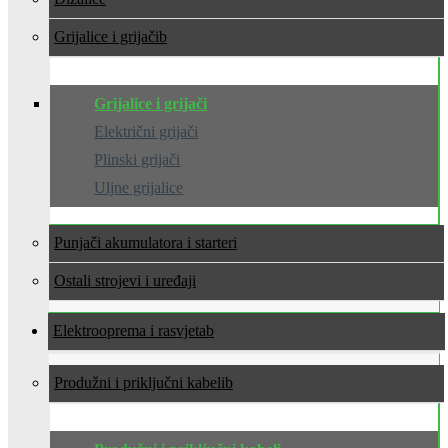
Grijalice i grijači
Grijalice i grijači
Električni grijači
Plinski grijači
Uljne grijalice
Punjači akumulatora i starteri
Ostali strojevi i uređaji
Elektrooprema i rasvjeta
Produžni i priključni kabeli