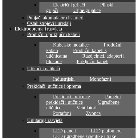
Električni grijači
Plinski
grijači
Uljne grijalice
Punjači akumulatora i starteri
Ostali strojevi i uređaji
Elektrooprema i rasvjeta
Produžni i priključni kabeli
Kabelske motalice
Produžni
kabeli
Produžni kabeli s
utičnicama
Razdjelnici, adapteri i
blokade
Priključni kabeli
Utikači i natikači
Industrijski
Monofazni
Prekidači, utičnice i oprema
Prekidači i utičnice
Pametni
prekidači i utičnice
Ugradbene
utičnice
Ventilatori
Portafoni
Zvonca
Unutarnja rasvjeta
LED paneli
LED plafonjere
LED ugradbene svjetiljke i trake