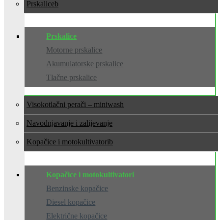
Prskalice
Prskalice
Motorne prskalice
Akumulatorske prskalice
Tlačne prskalice
Visokotlačni perači – miniwash
Navodnjavanje i zalijevanje
Kopačice i motokultivatori
Kopačice i motokultivatori
Benzinske kopačice
Diesel kopačice
Električne kopačice