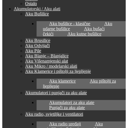
Ostalo
Akumulatorski / Aku alati
Aku Bušilice
Aku bušilice - klasične
Aku
udarne bušilice
Aku bušaći
čekići
Aku kutne bušilice
Aku Brusilice
Aku Odvijači
Aku Pile
Aku Blanje – Blanjalice
Aku Višenamjenski alat
Aku Mikro / modelarski alati
Aku Klamerice i pištolji za ljepljenje
Aku klamerice
Aku pištolji za
ljepljenje
Akumulatori i punjači za aku alate
Akumulatori za aku alate
Punjači za aku alate
Aku radio, svjetiljke i ventilatori
Aku radio uređaji
Aku