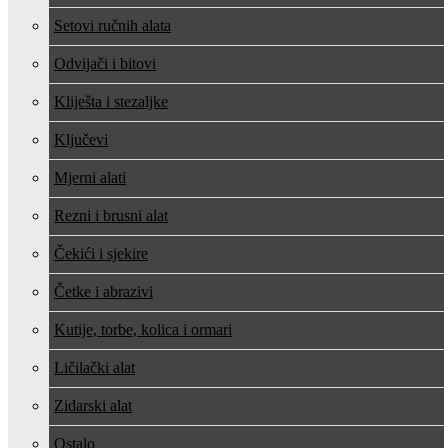
Setovi ručnih alata
Odvijači i bitovi
Kliješta i stezaljke
Ključevi
Mjerni alati
Rezni i brusni alat
Čekići i sjekire
Četke i abrazivi
Kutije, torbe, kolica i ormari
Ličilački alat
Zidarski alat
Ostalo