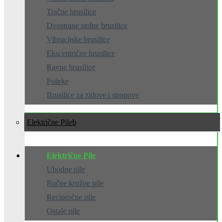
Tračne brusilice
Dvostrane stolne brusilice
Vibracijske brusilice
Ekscentrične brusilice
Ravne brusilice
Polirke
Brusilice za zidove i stropove
Električne Pile
Električne Pile
Ubodne pile
Ručne kružne pile
Recipročne pile
Ostale pile