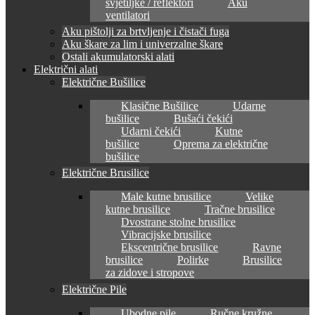
svjetiljke / reflektori
Aku
ventilatori
Aku pištolji za brtvljenje i čistači fuga
Aku škare za lim i univerzalne škare
Ostali akumulatorski alati
Električni alati
Električne Bušilice
Klasične Bušilice
Udarne
bušilice
Bušaći čekići
Udarni čekići
Kutne
bušilice
Oprema za električne
bušilice
Električne Brusilice
Male kutne brusilice
Velike
kutne brusilice
Tračne brusilice
Dvostrane stolne brusilice
Vibracijske brusilice
Ekscentrične brusilice
Ravne
brusilice
Polirke
Brusilice
za zidove i stropove
Električne Pile
Ubodne pile
Ručne kružne