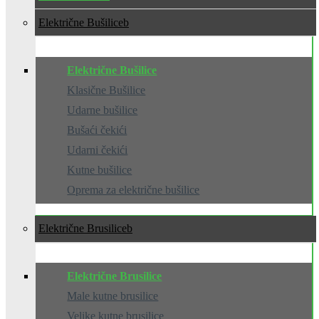
Električne Bušilice
Električne Bušilice
Klasične Bušilice
Udarne bušilice
Bušaći čekići
Udarni čekići
Kutne bušilice
Oprema za električne bušilice
Električne Brusilice
Električne Brusilice
Male kutne brusilice
Velike kutne brusilice