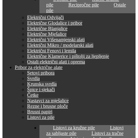
pile
Recipročne pile
Ostale
pile
Električni Odvijači
Električne Glodalice i pribor
Električne Blanjalice
Električne Mješalice
Električni Višenamjenski alati
Električni Mikro / modelarski alati
Električni Fenovi i lemila
Električne Klamerice i pištolji za ljepljenje
Ostali električni alati i oprema
Pribor za električne alate
Setovi pribora
Svrdla
Krunska svrdla
Špice i sjekači
Četke
Nastavci za mješalice
Rezne i brusne ploče
Brusni papiri
Listovi za pile
Listovi za kružne pile
Listovi
za sabljaste pile
Listovi za tračne