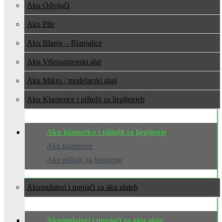
Aku Odvijači
Aku Pile
Aku Blanje – Blanjalice
Aku Višenamjenski alat
Aku Mikro / modelarski alati
Aku Klamerice i pištolji za ljepljenje
Aku klamerice i pištolji za ljepljenje
Aku klamerice
Aku pištolji za ljepljenje
Akumulatori i punjači za aku alate
Akumulatori i punjači za aku alate