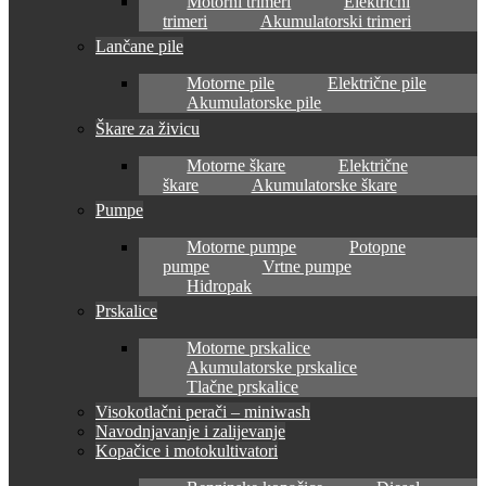
Motorni trimeri
Električni
trimeri
Akumulatorski trimeri
Lančane pile
Motorne pile
Električne pile
Akumulatorske pile
Škare za živicu
Motorne škare
Električne
škare
Akumulatorske škare
Pumpe
Motorne pumpe
Potopne
pumpe
Vrtne pumpe
Hidropak
Prskalice
Motorne prskalice
Akumulatorske prskalice
Tlačne prskalice
Visokotlačni perači – miniwash
Navodnjavanje i zalijevanje
Kopačice i motokultivatori