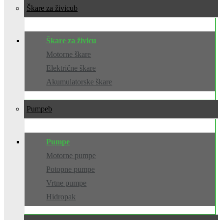
Škare za živicu
Škare za živicu
Motorne škare
Električne škare
Akumulatorske škare
Pumpe
Pumpe
Motorne pumpe
Potopne pumpe
Vrtne pumpe
Hidropak