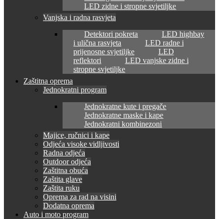
LED zidne i stropne svjetiljke
Vanjska i radna rasvjeta
Detektori pokreta
LED highbay
i ulična rasvjeta
LED radne i
prijenosne svjetiljke
LED
reflektori
LED vanjske zidne i
stropne svjetiljke
Zaštitna oprema
Jednokratni program
Jednokratne kute i pregače
Jednokratne maske i kape
Jednokratni kombinezoni
Majice, ručnici i kape
Odjeća visoke vidljivosti
Radna odjeća
Outdoor odjeća
Zaštitna obuća
Zaštita glave
Zaštita ruku
Oprema za rad na visini
Dodatna oprema
Auto i moto program