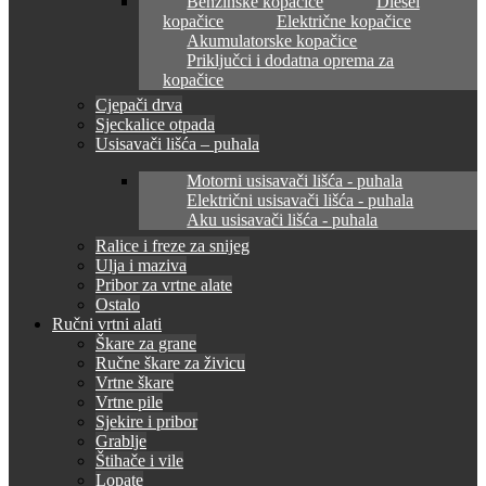
Benzinske kopačice
Diesel
kopačice
Električne kopačice
Akumulatorske kopačice
Priključci i dodatna oprema za
kopačice
Cjepači drva
Sjeckalice otpada
Usisavači lišća – puhala
Motorni usisavači lišća - puhala
Električni usisavači lišća - puhala
Aku usisavači lišća - puhala
Ralice i freze za snijeg
Ulja i maziva
Pribor za vrtne alate
Ostalo
Ručni vrtni alati
Škare za grane
Ručne škare za živicu
Vrtne škare
Vrtne pile
Sjekire i pribor
Grablje
Štihače i vile
Lopate