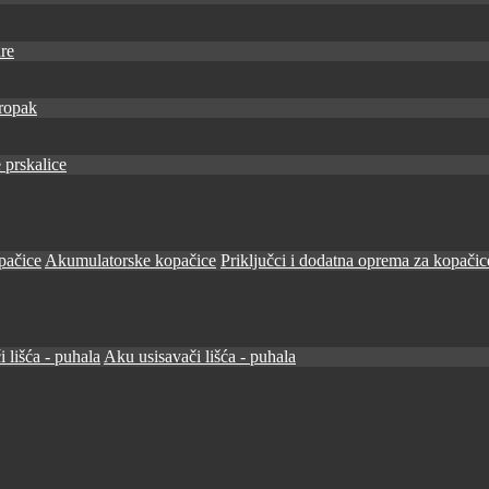
re
ropak
 prskalice
pačice
Akumulatorske kopačice
Priključci i dodatna oprema za kopačic
i lišća - puhala
Aku usisavači lišća - puhala