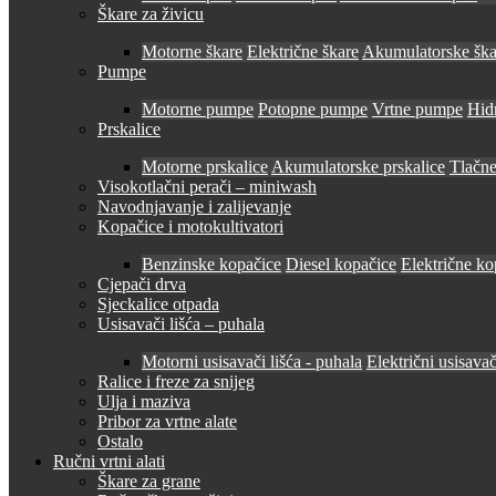
Škare za živicu
Motorne škare
Električne škare
Akumulatorske ška
Pumpe
Motorne pumpe
Potopne pumpe
Vrtne pumpe
Hid
Prskalice
Motorne prskalice
Akumulatorske prskalice
Tlačne
Visokotlačni perači – miniwash
Navodnjavanje i zalijevanje
Kopačice i motokultivatori
Benzinske kopačice
Diesel kopačice
Električne ko
Cjepači drva
Sjeckalice otpada
Usisavači lišća – puhala
Motorni usisavači lišća - puhala
Električni usisavač
Ralice i freze za snijeg
Ulja i maziva
Pribor za vrtne alate
Ostalo
Ručni vrtni alati
Škare za grane