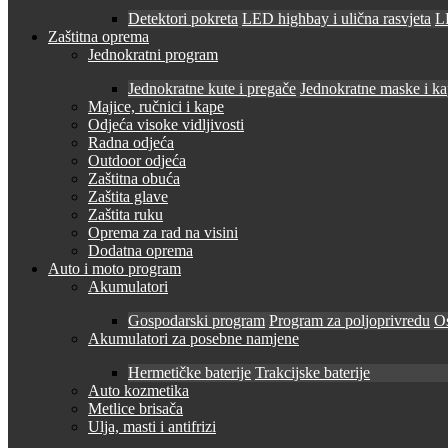
Detektori pokreta
LED highbay i ulična rasvjeta
LE
Zaštitna oprema
Jednokratni program
Jednokratne kute i pregače
Jednokratne maske i k
Majice, ručnici i kape
Odjeća visoke vidljivosti
Radna odjeća
Outdoor odjeća
Zaštitna obuća
Zaštita glave
Zaštita ruku
Oprema za rad na visini
Dodatna oprema
Auto i moto program
Akumulatori
Gospodarski program
Program za poljoprivredu
O
Akumulatori za posebne namjene
Hermetičke baterije
Trakcijske baterije
Auto kozmetika
Metlice brisača
Ulja, masti i antifrizi