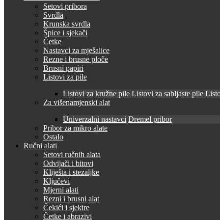
Setovi pribora
Svrdla
Krunska svrdla
Špice i sjekači
Četke
Nastavci za mješalice
Rezne i brusne ploče
Brusni papiri
Listovi za pile
Listovi za kružne pile
Listovi za sabljaste pile
Listo
Za višenamjenski alat
Univerzalni nastavci
Dremel pribor
Pribor za mikro alate
Ostalo
Ručni alati
Setovi ručnih alata
Odvijači i bitovi
Kliješta i stezaljke
Ključevi
Mjerni alati
Rezni i brusni alat
Čekići i sjekire
Četke i abrazivi