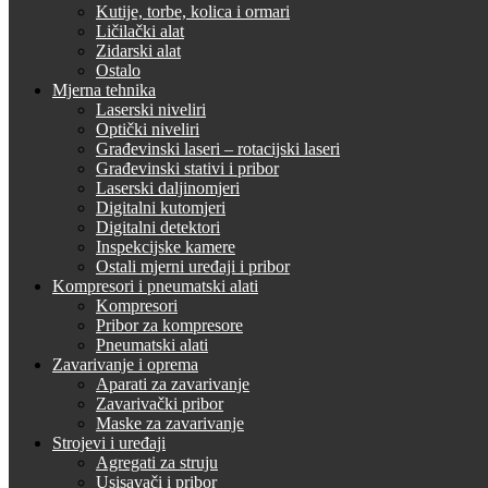
Kutije, torbe, kolica i ormari
Ličilački alat
Zidarski alat
Ostalo
Mjerna tehnika
Laserski niveliri
Optički niveliri
Građevinski laseri – rotacijski laseri
Građevinski stativi i pribor
Laserski daljinomjeri
Digitalni kutomjeri
Digitalni detektori
Inspekcijske kamere
Ostali mjerni uređaji i pribor
Kompresori i pneumatski alati
Kompresori
Pribor za kompresore
Pneumatski alati
Zavarivanje i oprema
Aparati za zavarivanje
Zavarivački pribor
Maske za zavarivanje
Strojevi i uređaji
Agregati za struju
Usisavači i pribor