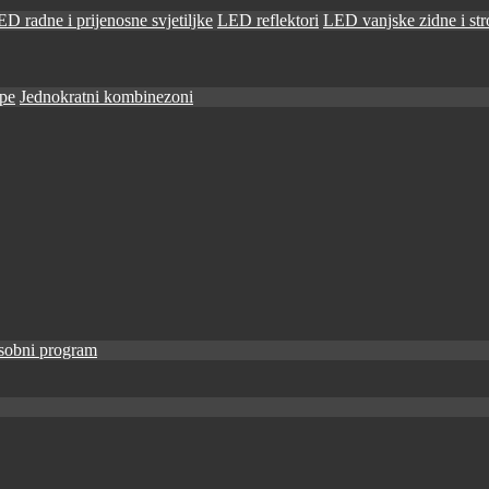
D radne i prijenosne svjetiljke
LED reflektori
LED vanjske zidne i stro
ape
Jednokratni kombinezoni
sobni program