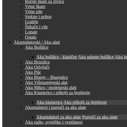
Ručne škare za živicu
Vrtne škare
Vrtne pile
Sjekire i pribor
Grablje
Štihače i vile
Lopate
Ostalo
Akumulatorski / Aku alati
Aku Bušilice
Aku bušilice - klasične
Aku udarne bušilice
Aku bu
Aku Brusilice
Aku Odvijači
Aku Pile
Aku Blanje – Blanjalice
Aku Višenamjenski alat
Aku Mikro / modelarski alati
Aku Klamerice i pištolji za ljepljenje
Aku klamerice
Aku pištolji za ljepljenje
Akumulatori i punjači za aku alate
Akumulatori za aku alate
Punjači za aku alate
Aku radio, svjetiljke i ventilatori