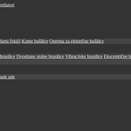
tilatori
arni čekići
Kutne bušilice
Oprema za električne bušilice
brusilice
Dvostrane stolne brusilice
Vibracijske brusilice
Ekscentrične b
tale pile