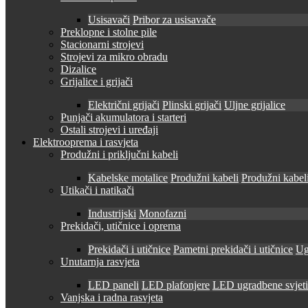
Usisavači
Pribor za usisavače
Preklopne i stolne pile
Stacionarni strojevi
Strojevi za mikro obradu
Dizalice
Grijalice i grijači
Električni grijači
Plinski grijači
Uljne grijalice
Punjači akumulatora i starteri
Ostali strojevi i uređaji
Elektrooprema i rasvjeta
Produžni i priključni kabeli
Kabelske motalice
Produžni kabeli
Produžni kabeli
Utikači i natikači
Industrijski
Monofazni
Prekidači, utičnice i oprema
Prekidači i utičnice
Pametni prekidači i utičnice
Ug
Unutarnja rasvjeta
LED paneli
LED plafonjere
LED ugradbene svjetil
Vanjska i radna rasvjeta