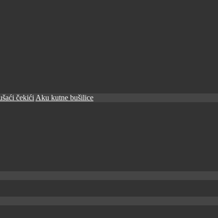
šaći čekići
Aku kutne bušilice