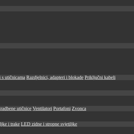
 s utičnicama
Razdjelnici, adapteri i blokade
Priključni kabeli
radbene utičnice
Ventilatori
Portafoni
Zvonca
jke i trake
LED zidne i stropne svjetiljke