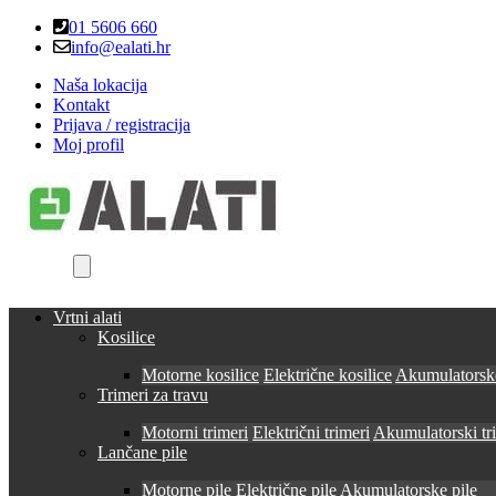
Skip
Skip
01 5606 660
to
to
info@ealati.hr
navigation
content
Naša lokacija
Kontakt
Prijava / registracija
Moj profil
Vrtni alati
Kosilice
Motorne kosilice
Električne kosilice
Akumulatorske
Trimeri za travu
Motorni trimeri
Električni trimeri
Akumulatorski tr
Lančane pile
Motorne pile
Električne pile
Akumulatorske pile