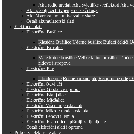
Aku radio uređaji
Aku svjetiljke / reflektori
Aku ven
Aku pištolji za brtvljenje i čistači fuga
Aku škare za lim i univerzalne škare
Ostali akumulatorski alati
Električni alati
Električne Bušilice
Klasične Bušilice
Udarne bušilice
Bušaći čekići
Ud
Električne Brusilice
Male kutne brusilice
Velike kutne brusilice
Tračne 
zidove i stropove
Električne Pile
Ubodne pile
Ručne kružne pile
Recipročne pile
Os
Električni Odvijači
Električne Glodalice i pribor
Električne Blanjalice
Električne Mješalice
Električni Višenamjenski alati
Električni Mikro / modelarski alati
Električni Fenovi i lemila
Električne Klamerice i pištolji za ljepljenje
Ostali električni alati i oprema
Pribor za električne alate