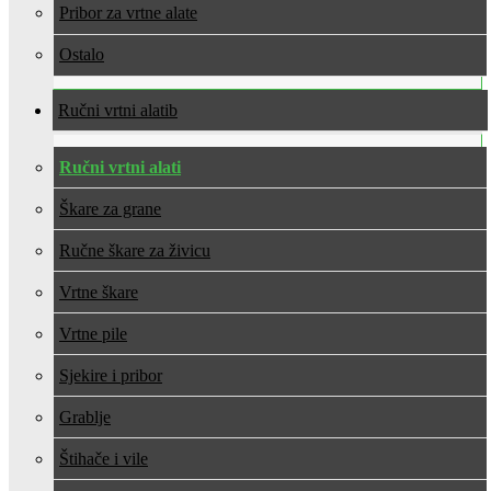
Pribor za vrtne alate
Ostalo
Ručni vrtni alati
Ručni vrtni alati
Škare za grane
Ručne škare za živicu
Vrtne škare
Vrtne pile
Sjekire i pribor
Grablje
Štihače i vile