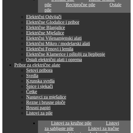
pile
Recipročne pile
Ostale
pile
Električni Odvijači
Električne Glodalice i pribor
Električne Blanjalice
Električne Mješalice
Električni Višenamjenski alati
Električni Mikro / modelarski alati
Električni Fenovi i lemila
Električne Klamerice i pištolji za ljepljenje
Ostali električni alati i oprema
Pribor za električne alate
Setovi pribora
Svrdla
Krunska svrdla
Špice i sjekači
Četke
Nastavci za mješalice
Rezne i brusne ploče
Brusni papiri
Listovi za pile
Listovi za kružne pile
Listovi
za sabljaste pile
Listovi za tračne