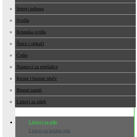
Setovi pribora
Svrdla
Krunska svrdla
Špice i sjekači
Četke
Nastavci za mješalice
Rezne i brusne ploče
Brusni papiri
Listovi za pile
Listovi za pile
Listovi za kružne pile