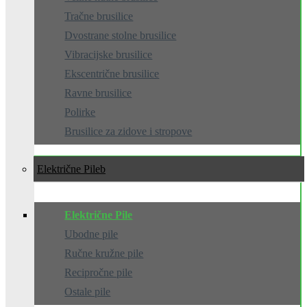
Tračne brusilice
Dvostrane stolne brusilice
Vibracijske brusilice
Ekscentrične brusilice
Ravne brusilice
Polirke
Brusilice za zidove i stropove
Električne Pile
Električne Pile
Ubodne pile
Ručne kružne pile
Recipročne pile
Ostale pile