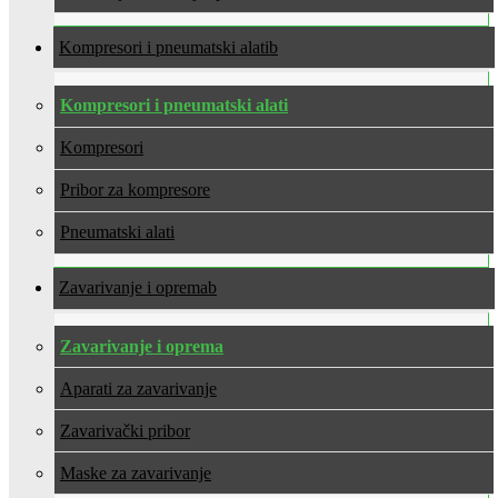
Kompresori i pneumatski alati
Kompresori i pneumatski alati
Kompresori
Pribor za kompresore
Pneumatski alati
Zavarivanje i oprema
Zavarivanje i oprema
Aparati za zavarivanje
Zavarivački pribor
Maske za zavarivanje