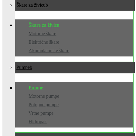
Škare za živicu
Škare za živicu
Motorne škare
Električne škare
Akumulatorske škare
Pumpe
Pumpe
Motorne pumpe
Potopne pumpe
Vrtne pumpe
Hidropak