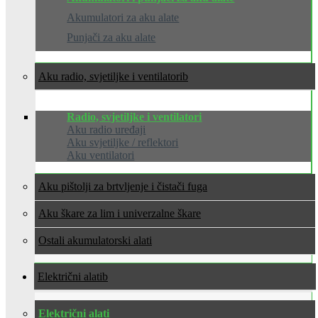
Akumulatori za aku alate
Punjači za aku alate
Aku radio, svjetiljke i ventilatori
Radio, svjetiljke i ventilatori
Aku radio uređaji
Aku svjetiljke / reflektori
Aku ventilatori
Aku pištolji za brtvljenje i čistači fuga
Aku škare za lim i univerzalne škare
Ostali akumulatorski alati
Električni alati
Električni alati