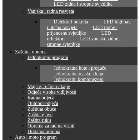
LED zidne i stropne svjetiljke
Vanjska i radna rasvjeta
Detektori pokreta
LED highbay
i ulična rasvjeta
LED radne i
prijenosne svjetiljke
LED
reflektori
LED vanjske zidne i
stropne svjetiljke
Zaštitna oprema
Jednokratni program
Jednokratne kute i pregače
Jednokratne maske i kape
Jednokratni kombinezoni
Majice, ručnici i kape
Odjeća visoke vidljivosti
Radna odjeća
Outdoor odjeća
Zaštitna obuća
Zaštita glave
Zaštita ruku
Oprema za rad na visini
Dodatna oprema
Auto i moto program