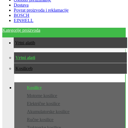
Dostava
Povrat proizvoda i reklamacije
BOSCH
EINHELL
Kategorije proizvoda
Vrtni alati
Vrtni alati
Kosilice
Kosilice
Motorne kosilice
Električne kosilice
Akumulatorske kosilice
Ručne kosilice
Traktorske kosilice