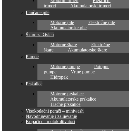
Motorni trimeri
Električni
trimeri
Akumulatorski trimeri
Lančane pile
Motorne pile
Električne pile
Akumulatorske pile
Škare za živicu
Motorne škare
Električne
škare
Akumulatorske škare
Pumpe
Motorne pumpe
Potopne
pumpe
Vrtne pumpe
Hidropak
Prskalice
Motorne prskalice
Akumulatorske prskalice
Tlačne prskalice
Visokotlačni perači – miniwash
Navodnjavanje i zalijevanje
Kopačice i motokultivatori