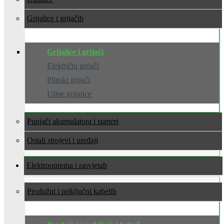
Grijalice i grijači
Grijalice i grijači
Električni grijači
Plinski grijači
Uljne grijalice
Punjači akumulatora i starteri
Ostali strojevi i uređaji
Elektrooprema i rasvjeta
Produžni i priključni kabeli