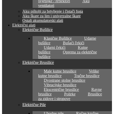
svjetiljke / reflektori
Aku
ventilatori
Aku pištolji za brtvljenje i čistači fuga
Aku škare za lim i univerzalne škare
Ostali akumulatorski alati
Električni alati
Električne Bušilice
Klasične Bušilice
Udarne
bušilice
Bušaći čekići
Udarni čekići
Kutne
bušilice
Oprema za električne
bušilice
Električne Brusilice
Male kutne brusilice
Velike
kutne brusilice
Tračne brusilice
Dvostrane stolne brusilice
Vibracijske brusilice
Ekscentrične brusilice
Ravne
brusilice
Polirke
Brusilice
za zidove i stropove
Električne Pile
Ubodne pile
Ručne kružne