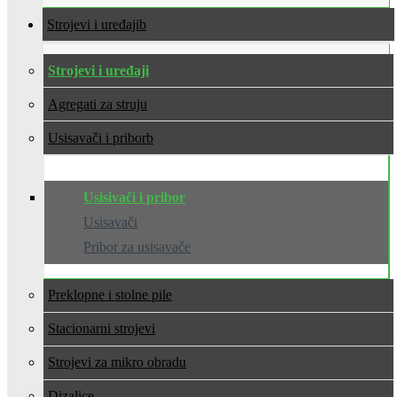
Strojevi i uređaji
Strojevi i uređaji
Agregati za struju
Usisavači i pribor
Usisivači i pribor
Usisavači
Pribor za usisavače
Preklopne i stolne pile
Stacionarni strojevi
Strojevi za mikro obradu
Dizalice