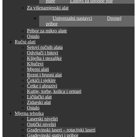
pilee
Listovi za ubodne pile
Za višenamjenski alat
Univerzalni nastavci
Dremel
pribor
Pribor za mikro alate
Ostalo
Ručni alati
Setovi ručnih alata
Odvijači i bitovi
Kliješta i stezaljke
Ključevi
Mjerni alati
Rezni i brusni alat
Čekići i sjekire
Četke i abrazivi
Kutije, torbe, kolica i ormari
Ličilački alat
Zidarski alat
Ostalo
Mjerna tehnika
Laserski niveliri
Optički niveliri
Građevinski laseri – rotacijski laseri
Građevinski stativi i pribor