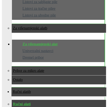
Listovi za sabljaste pile
Listovi za tračne pilee
Listovi za ubodne pile
Za višenamjenski alat
Za višenamjenski alat
Univerzalni nastavci
Dremel pribor
Pribor za mikro alate
Ostalo
Ručni alati
Ručni alati