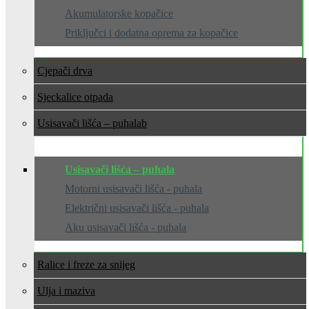
Akumulatorske kopačice
Priključci i dodatna oprema za kopačice
Cjepači drva
Sjeckalice otpada
Usisavači lišća – puhala
Usisavači lišća – puhala
Motorni usisavači lišća - puhala
Električni usisavači lišća - puhala
Aku usisavači lišća - puhala
Ralice i freze za snijeg
Ulja i maziva