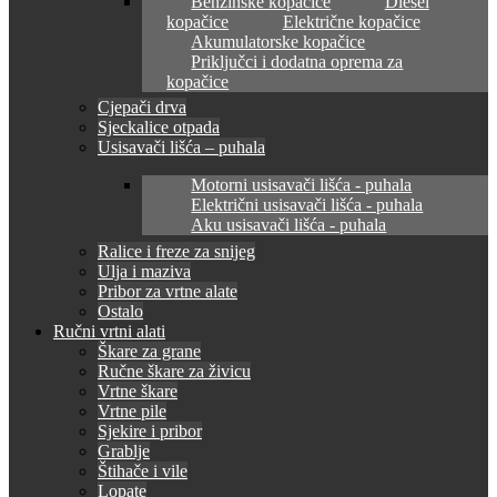
Benzinske kopačice
Diesel
kopačice
Električne kopačice
Akumulatorske kopačice
Priključci i dodatna oprema za
kopačice
Cjepači drva
Sjeckalice otpada
Usisavači lišća – puhala
Motorni usisavači lišća - puhala
Električni usisavači lišća - puhala
Aku usisavači lišća - puhala
Ralice i freze za snijeg
Ulja i maziva
Pribor za vrtne alate
Ostalo
Ručni vrtni alati
Škare za grane
Ručne škare za živicu
Vrtne škare
Vrtne pile
Sjekire i pribor
Grablje
Štihače i vile
Lopate