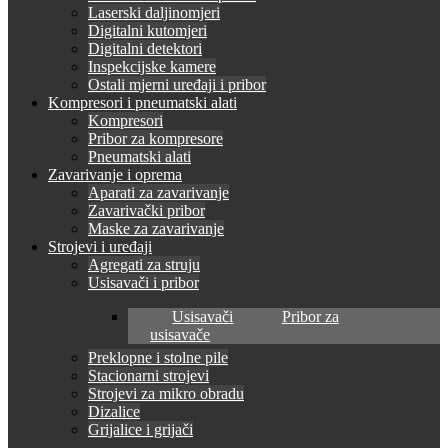
Laserski daljinomjeri
Digitalni kutomjeri
Digitalni detektori
Inspekcijske kamere
Ostali mjerni uređaji i pribor
Kompresori i pneumatski alati
Kompresori
Pribor za kompresore
Pneumatski alati
Zavarivanje i oprema
Aparati za zavarivanje
Zavarivački pribor
Maske za zavarivanje
Strojevi i uređaji
Agregati za struju
Usisavači i pribor
Usisavači
Pribor za
usisavače
Preklopne i stolne pile
Stacionarni strojevi
Strojevi za mikro obradu
Dizalice
Grijalice i grijači