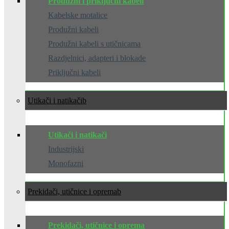
Produžni i priključni kabeli
Kabelske motalice
Produžni kabeli
Produžni kabeli s utičnicama
Razdjelnici, adapteri i blokade
Priključni kabeli
Utikači i natikači
Utikači i natikači
Industrijski
Monofazni
Prekidači, utičnice i oprema
Prekidači, utičnice i oprema