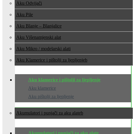
Aku Odvijači
Aku Pile
Aku Blanje – Blanjalice
Aku Višenamjenski alat
Aku Mikro / modelarski alati
Aku Klamerice i pištolji za ljepljenje
Aku klamerice i pištolji za ljepljenje
Aku klamerice
Aku pištolji za ljepljenje
Akumulatori i punjači za aku alate
Akumulatori i punjači za aku alate