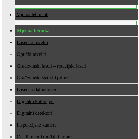
Mjerna tehnika
Mjerna tehnika
Laserski niveliri
Optički niveliri
Građevinski laseri – rotacijski laseri
Građevinski stativi i pribor
Laserski daljinomjeri
Digitalni kutomjeri
Digitalni detektori
Inspekcijske kamere
Ostali mjerni uređaji i pribor