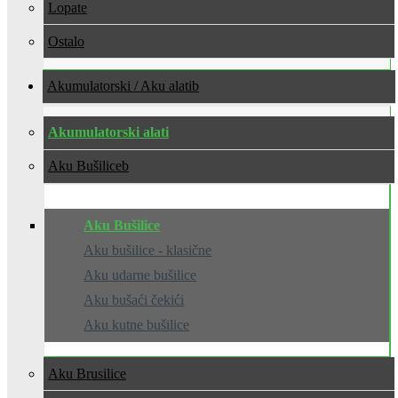
Lopate
Ostalo
Akumulatorski / Aku alati
Akumulatorski alati
Aku Bušilice
Aku Bušilice
Aku bušilice - klasične
Aku udarne bušilice
Aku bušaći čekići
Aku kutne bušilice
Aku Brusilice