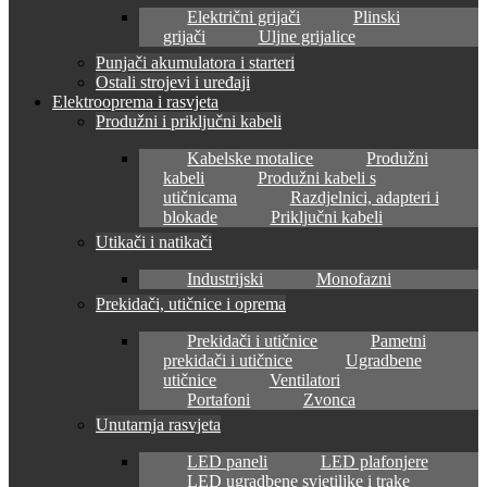
Električni grijači
Plinski
grijači
Uljne grijalice
Punjači akumulatora i starteri
Ostali strojevi i uređaji
Elektrooprema i rasvjeta
Produžni i priključni kabeli
Kabelske motalice
Produžni
kabeli
Produžni kabeli s
utičnicama
Razdjelnici, adapteri i
blokade
Priključni kabeli
Utikači i natikači
Industrijski
Monofazni
Prekidači, utičnice i oprema
Prekidači i utičnice
Pametni
prekidači i utičnice
Ugradbene
utičnice
Ventilatori
Portafoni
Zvonca
Unutarnja rasvjeta
LED paneli
LED plafonjere
LED ugradbene svjetiljke i trake