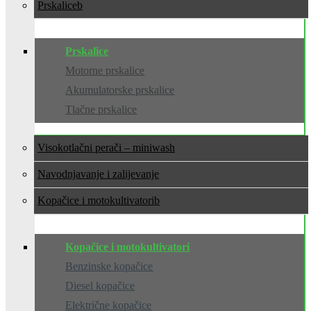
Prskalice
Prskalice
Motorne prskalice
Akumulatorske prskalice
Tlačne prskalice
Visokotlačni perači – miniwash
Navodnjavanje i zalijevanje
Kopačice i motokultivatori
Kopačice i motokultivatori
Benzinske kopačice
Diesel kopačice
Električne kopačice