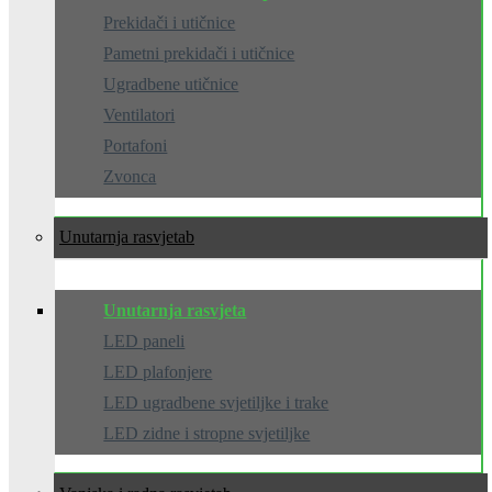
Prekidači i utičnice
Pametni prekidači i utičnice
Ugradbene utičnice
Ventilatori
Portafoni
Zvonca
Unutarnja rasvjeta
Unutarnja rasvjeta
LED paneli
LED plafonjere
LED ugradbene svjetiljke i trake
LED zidne i stropne svjetiljke