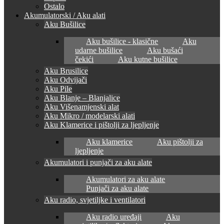
Ostalo
Akumulatorski / Aku alati
Aku Bušilice
Aku bušilice - klasične
Aku
udarne bušilice
Aku bušaći
čekići
Aku kutne bušilice
Aku Brusilice
Aku Odvijači
Aku Pile
Aku Blanje – Blanjalice
Aku Višenamjenski alat
Aku Mikro / modelarski alati
Aku Klamerice i pištolji za ljepljenje
Aku klamerice
Aku pištolji za
ljepljenje
Akumulatori i punjači za aku alate
Akumulatori za aku alate
Punjači za aku alate
Aku radio, svjetiljke i ventilatori
Aku radio uređaji
Aku