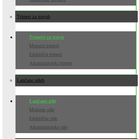
Trimeri za travu
Trimeri za travu
Motorni trimeri
Električni trimeri
Akumulatorski trimeri
Lančane pile
Lančane pile
Motorne pile
Električne pile
Akumulatorske pile