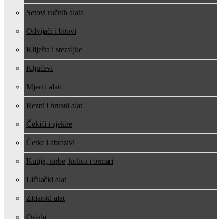
Setovi ručnih alata
Odvijači i bitovi
Kliješta i stezaljke
Ključevi
Mjerni alati
Rezni i brusni alat
Čekići i sjekire
Četke i abrazivi
Kutije, torbe, kolica i ormari
Ličilački alat
Zidarski alat
Ostalo