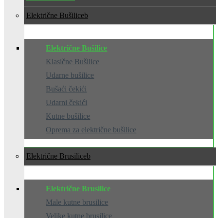
Električne Bušilice
Električne Bušilice
Klasične Bušilice
Udarne bušilice
Bušaći čekići
Udarni čekići
Kutne bušilice
Oprema za električne bušilice
Električne Brusilice
Električne Brusilice
Male kutne brusilice
Velike kutne brusilice