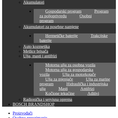
Akumulatori
Gospodarski program
Program
za poljoprivredu
Osobni
program
Akumulatori za posebne namjene
Hermetičke baterije
Trakcijske
baterije
Auto kozmetika
Metlice brisača
Ulja, masti i antifrizi
Motorna ulja za osobna vozila
Motorna ulja za gospodarska
vozila
Ulja za motorkotače
Ulja za mjenjače
Ulja za marine
program
Hidraulička i industrijska
ulja
Masti
Antifrizi
Kočione tekućine
Aditivi
Radionička i servisna oprema
BOSCH BRANDSHOP
Proizvođači
Osobno preuzimanje