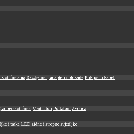
 s utičnicama
Razdjelnici, adapteri i blokade
Priključni kabeli
radbene utičnice
Ventilatori
Portafoni
Zvonca
jke i trake
LED zidne i stropne svjetiljke