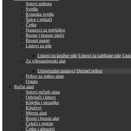
Setovi pribora
Svrdla
Krunska svrdla
Špice i sjekači
Četke
Nastavci za mješalice
Rezne i brusne ploče
Brusni papiri
Listovi za pile
Listovi za kružne pile
Listovi za sabljaste pile
Listo
Za višenamjenski alat
Univerzalni nastavci
Dremel pribor
Pribor za mikro alate
Ostalo
Ručni alati
Setovi ručnih alata
Odvijači i bitovi
Kliješta i stezaljke
Ključevi
Mjerni alati
Rezni i brusni alat
Čekići i sjekire
Četke i abrazivi