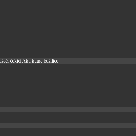
šaći čekići
Aku kutne bušilice