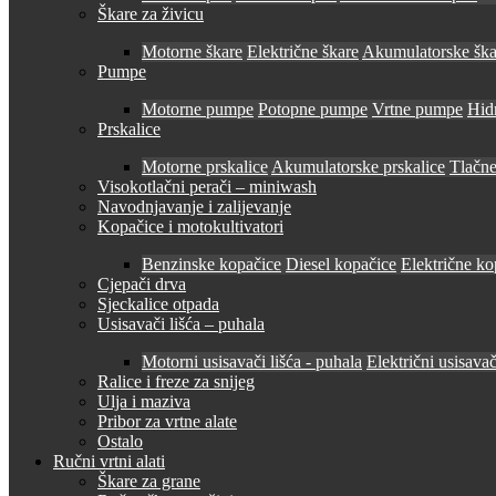
Škare za živicu
Motorne škare
Električne škare
Akumulatorske ška
Pumpe
Motorne pumpe
Potopne pumpe
Vrtne pumpe
Hid
Prskalice
Motorne prskalice
Akumulatorske prskalice
Tlačne
Visokotlačni perači – miniwash
Navodnjavanje i zalijevanje
Kopačice i motokultivatori
Benzinske kopačice
Diesel kopačice
Električne ko
Cjepači drva
Sjeckalice otpada
Usisavači lišća – puhala
Motorni usisavači lišća - puhala
Električni usisavač
Ralice i freze za snijeg
Ulja i maziva
Pribor za vrtne alate
Ostalo
Ručni vrtni alati
Škare za grane