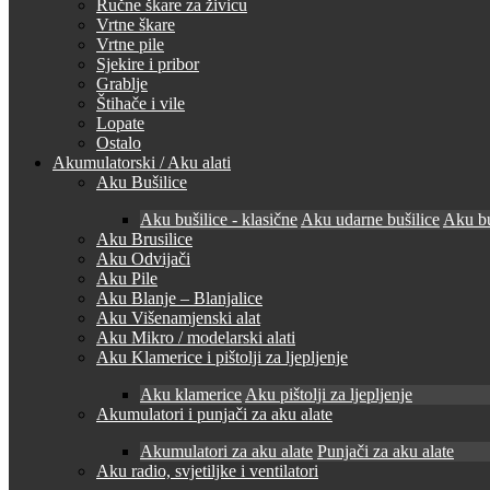
Ručne škare za živicu
Vrtne škare
Vrtne pile
Sjekire i pribor
Grablje
Štihače i vile
Lopate
Ostalo
Akumulatorski / Aku alati
Aku Bušilice
Aku bušilice - klasične
Aku udarne bušilice
Aku bu
Aku Brusilice
Aku Odvijači
Aku Pile
Aku Blanje – Blanjalice
Aku Višenamjenski alat
Aku Mikro / modelarski alati
Aku Klamerice i pištolji za ljepljenje
Aku klamerice
Aku pištolji za ljepljenje
Akumulatori i punjači za aku alate
Akumulatori za aku alate
Punjači za aku alate
Aku radio, svjetiljke i ventilatori