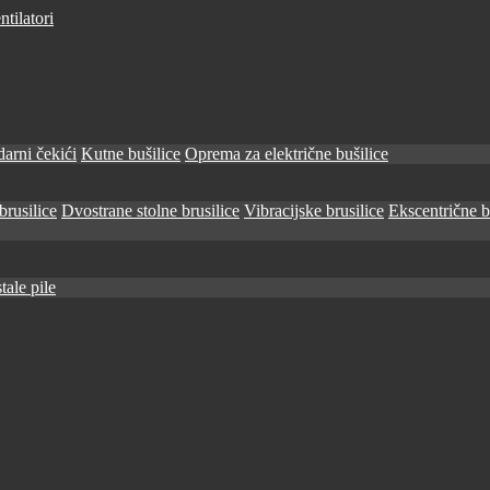
tilatori
arni čekići
Kutne bušilice
Oprema za električne bušilice
brusilice
Dvostrane stolne brusilice
Vibracijske brusilice
Ekscentrične b
tale pile