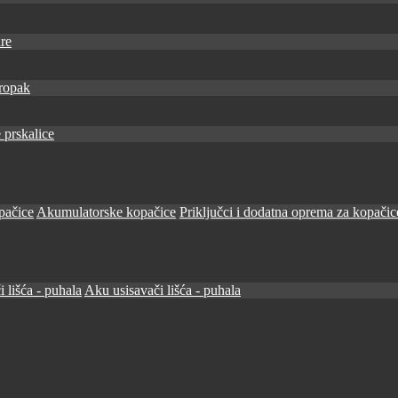
re
ropak
 prskalice
pačice
Akumulatorske kopačice
Priključci i dodatna oprema za kopačic
i lišća - puhala
Aku usisavači lišća - puhala