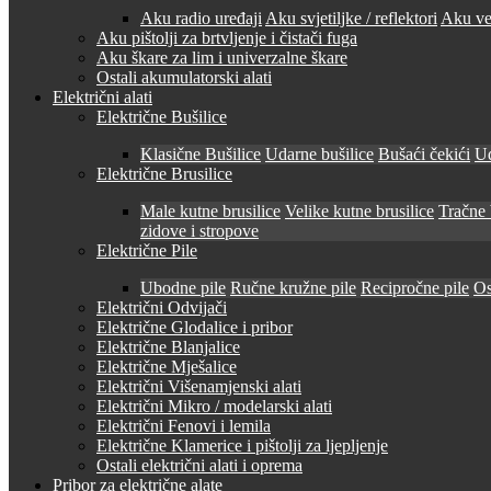
Aku radio uređaji
Aku svjetiljke / reflektori
Aku ven
Aku pištolji za brtvljenje i čistači fuga
Aku škare za lim i univerzalne škare
Ostali akumulatorski alati
Električni alati
Električne Bušilice
Klasične Bušilice
Udarne bušilice
Bušaći čekići
Ud
Električne Brusilice
Male kutne brusilice
Velike kutne brusilice
Tračne 
zidove i stropove
Električne Pile
Ubodne pile
Ručne kružne pile
Recipročne pile
Os
Električni Odvijači
Električne Glodalice i pribor
Električne Blanjalice
Električne Mješalice
Električni Višenamjenski alati
Električni Mikro / modelarski alati
Električni Fenovi i lemila
Električne Klamerice i pištolji za ljepljenje
Ostali električni alati i oprema
Pribor za električne alate