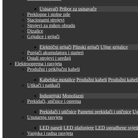
Usisavači
Pribor za usisavače
Preklopne i stolne pile
Stacionarni strojevi
Strojevi za mikro obradu
Dizalice
Grijalice i grijači
Električni grijači
Plinski grijači
Uljne grijalice
Punjači akumulatora i starteri
Ostali strojevi i uređaji
Elektrooprema i rasvjeta
Produžni i priključni kabeli
Kabelske motalice
Produžni kabeli
Produžni kabeli
Utikači i natikači
Industrijski
Monofazni
Prekidači, utičnice i oprema
Prekidači i utičnice
Pametni prekidači i utičnice
Ug
Unutarnja rasvjeta
LED paneli
LED plafonjere
LED ugradbene svjetil
Vanjska i radna rasvjeta