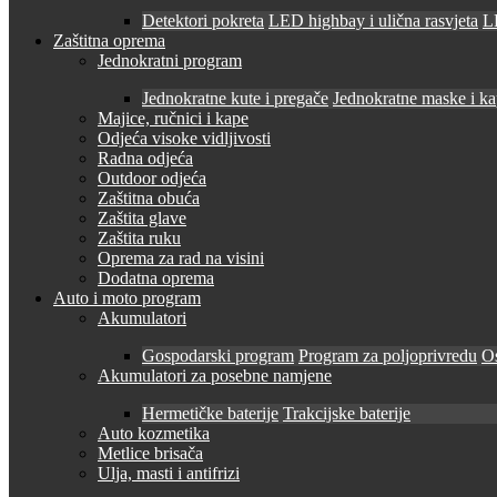
Detektori pokreta
LED highbay i ulična rasvjeta
LE
Zaštitna oprema
Jednokratni program
Jednokratne kute i pregače
Jednokratne maske i k
Majice, ručnici i kape
Odjeća visoke vidljivosti
Radna odjeća
Outdoor odjeća
Zaštitna obuća
Zaštita glave
Zaštita ruku
Oprema za rad na visini
Dodatna oprema
Auto i moto program
Akumulatori
Gospodarski program
Program za poljoprivredu
O
Akumulatori za posebne namjene
Hermetičke baterije
Trakcijske baterije
Auto kozmetika
Metlice brisača
Ulja, masti i antifrizi