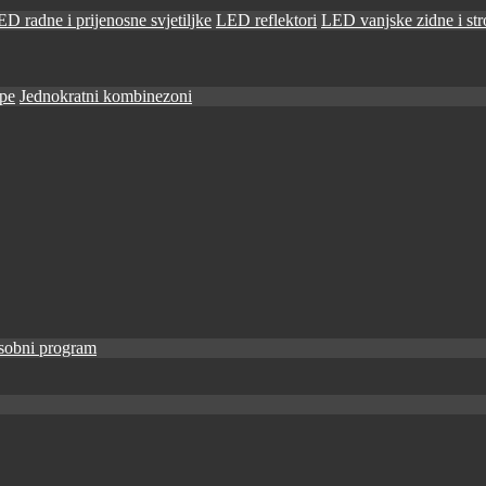
D radne i prijenosne svjetiljke
LED reflektori
LED vanjske zidne i stro
ape
Jednokratni kombinezoni
sobni program