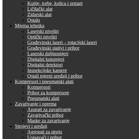
Kutije, torbe, kolica i ormari
Ličilački alat
Zidarski alat
Ostalo
Mjerna tehnika
Laserski niveliri
Optički niveliri
Građevinski laseri – rotacijski laseri
Građevinski stativi i pribor
Laserski daljinomjeri
Digitalni kutomjeri
Digitalni detektori
Inspekcijske kamere
Ostali mjerni uređaji i pribor
Kompresori i pneumatski alati
Kompresori
Pribor za kompresore
Pneumatski alati
Zavarivanje i oprema
Aparati za zavarivanje
Zavarivački pribor
Maske za zavarivanje
Strojevi i uređaji
Agregati za struju
Usisavači i pribor