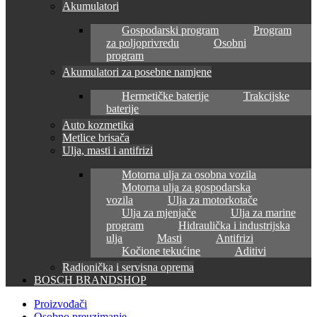
Akumulatori
Gospodarski program
Program
za poljoprivredu
Osobni
program
Akumulatori za posebne namjene
Hermetičke baterije
Trakcijske
baterije
Auto kozmetika
Metlice brisača
Ulja, masti i antifrizi
Motorna ulja za osobna vozila
Motorna ulja za gospodarska
vozila
Ulja za motorkotače
Ulja za mjenjače
Ulja za marine
program
Hidraulička i industrijska
ulja
Masti
Antifrizi
Kočione tekućine
Aditivi
Radionička i servisna oprema
BOSCH BRANDSHOP
Proizvođači
Osobno preuzimanje