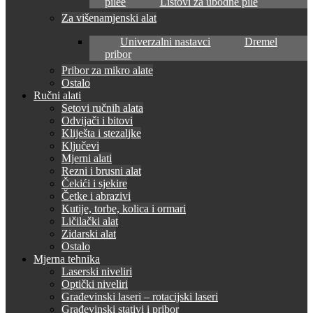
pilee
Listovi za ubodne pile
Za višenamjenski alat
Univerzalni nastavci
Dremel
pribor
Pribor za mikro alate
Ostalo
Ručni alati
Setovi ručnih alata
Odvijači i bitovi
Kliješta i stezaljke
Ključevi
Mjerni alati
Rezni i brusni alat
Čekići i sjekire
Četke i abrazivi
Kutije, torbe, kolica i ormari
Ličilački alat
Zidarski alat
Ostalo
Mjerna tehnika
Laserski niveliri
Optički niveliri
Građevinski laseri – rotacijski laseri
Građevinski stativi i pribor