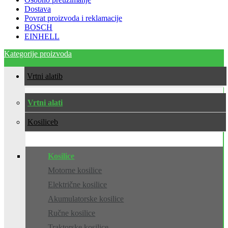
Dostava
Povrat proizvoda i reklamacije
BOSCH
EINHELL
Kategorije proizvoda
Vrtni alati
Vrtni alati
Kosilice
Kosilice
Motorne kosilice
Električne kosilice
Akumulatorske kosilice
Ručne kosilice
Traktorske kosilice