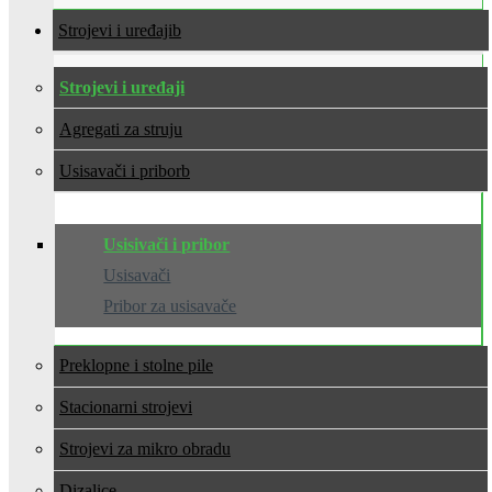
Strojevi i uređaji
Strojevi i uređaji
Agregati za struju
Usisavači i pribor
Usisivači i pribor
Usisavači
Pribor za usisavače
Preklopne i stolne pile
Stacionarni strojevi
Strojevi za mikro obradu
Dizalice