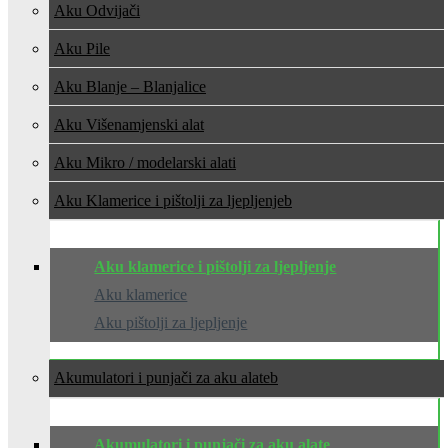
Aku Odvijači
Aku Pile
Aku Blanje – Blanjalice
Aku Višenamjenski alat
Aku Mikro / modelarski alati
Aku Klamerice i pištolji za ljepljenje
Aku klamerice i pištolji za ljepljenje
Aku klamerice
Aku pištolji za ljepljenje
Akumulatori i punjači za aku alate
Akumulatori i punjači za aku alate