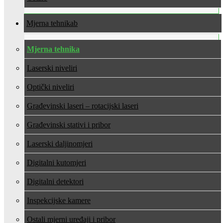
Mjerna tehnika
Mjerna tehnika
Laserski niveliri
Optički niveliri
Građevinski laseri – rotacijski laseri
Građevinski stativi i pribor
Laserski daljinomjeri
Digitalni kutomjeri
Digitalni detektori
Inspekcijske kamere
Ostali mjerni uređaji i pribor