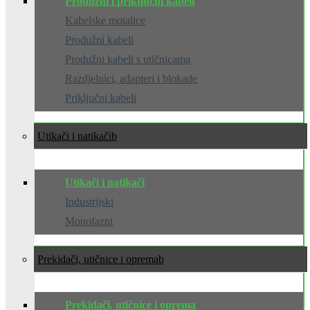
Produžni i priključni kabeli
Kabelske motalice
Produžni kabeli
Produžni kabeli s utičnicama
Razdjelnici, adapteri i blokade
Priključni kabeli
Utikači i natikači
Utikači i natikači
Industrijski
Monofazni
Prekidači, utičnice i oprema
Prekidači, utičnice i oprema