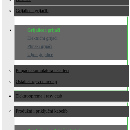
Grijalice i grijači
Grijalice i grijači
Električni grijači
Plinski grijači
Uljne grijalice
Punjači akumulatora i starteri
Ostali strojevi i uređaji
Elektrooprema i rasvjeta
Produžni i priključni kabeli