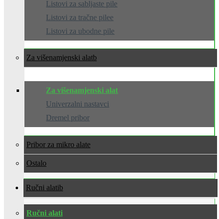
Listovi za sabljaste pile
Listovi za tračne pilee
Listovi za ubodne pile
Za višenamjenski alat
Za višenamjenski alat
Univerzalni nastavci
Dremel pribor
Pribor za mikro alate
Ostalo
Ručni alati
Ručni alati