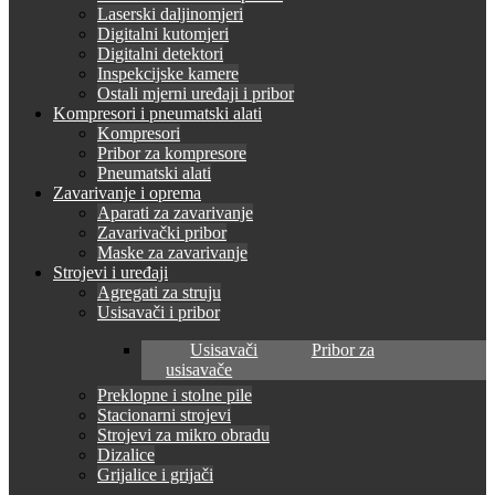
Laserski daljinomjeri
Digitalni kutomjeri
Digitalni detektori
Inspekcijske kamere
Ostali mjerni uređaji i pribor
Kompresori i pneumatski alati
Kompresori
Pribor za kompresore
Pneumatski alati
Zavarivanje i oprema
Aparati za zavarivanje
Zavarivački pribor
Maske za zavarivanje
Strojevi i uređaji
Agregati za struju
Usisavači i pribor
Usisavači
Pribor za
usisavače
Preklopne i stolne pile
Stacionarni strojevi
Strojevi za mikro obradu
Dizalice
Grijalice i grijači