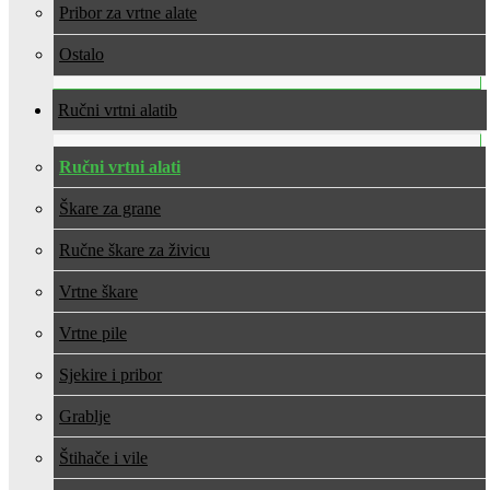
Pribor za vrtne alate
Ostalo
Ručni vrtni alati
Ručni vrtni alati
Škare za grane
Ručne škare za živicu
Vrtne škare
Vrtne pile
Sjekire i pribor
Grablje
Štihače i vile