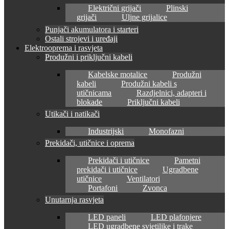
Električni grijači
Plinski
grijači
Uljne grijalice
Punjači akumulatora i starteri
Ostali strojevi i uređaji
Elektrooprema i rasvjeta
Produžni i priključni kabeli
Kabelske motalice
Produžni
kabeli
Produžni kabeli s
utičnicama
Razdjelnici, adapteri i
blokade
Priključni kabeli
Utikači i natikači
Industrijski
Monofazni
Prekidači, utičnice i oprema
Prekidači i utičnice
Pametni
prekidači i utičnice
Ugradbene
utičnice
Ventilatori
Portafoni
Zvonca
Unutarnja rasvjeta
LED paneli
LED plafonjere
LED ugradbene svjetiljke i trake