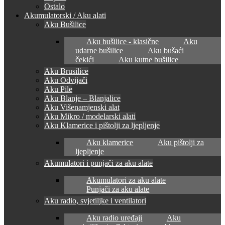
Ostalo
Akumulatorski / Aku alati
Aku Bušilice
Aku bušilice - klasične
Aku
udarne bušilice
Aku bušaći
čekići
Aku kutne bušilice
Aku Brusilice
Aku Odvijači
Aku Pile
Aku Blanje – Blanjalice
Aku Višenamjenski alat
Aku Mikro / modelarski alati
Aku Klamerice i pištolji za ljepljenje
Aku klamerice
Aku pištolji za
ljepljenje
Akumulatori i punjači za aku alate
Akumulatori za aku alate
Punjači za aku alate
Aku radio, svjetiljke i ventilatori
Aku radio uređaji
Aku