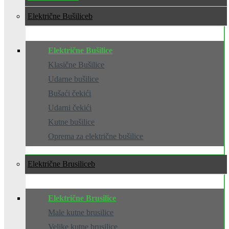
Električne Bušilice
Električne Bušilice
Klasične Bušilice
Udarne bušilice
Bušaći čekići
Udarni čekići
Kutne bušilice
Oprema za električne bušilice
Električne Brusilice
Električne Brusilice
Male kutne brusilice
Velike kutne brusilice