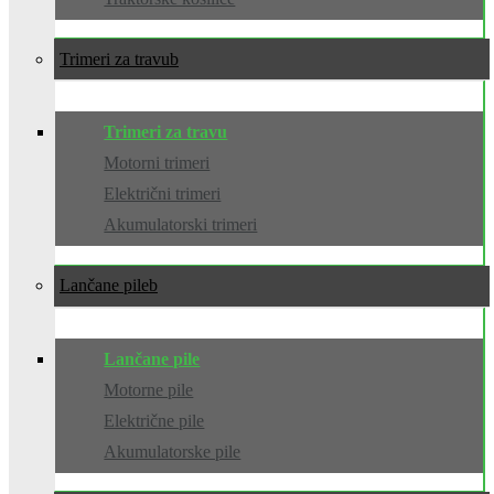
Trimeri za travu
Trimeri za travu
Motorni trimeri
Električni trimeri
Akumulatorski trimeri
Lančane pile
Lančane pile
Motorne pile
Električne pile
Akumulatorske pile