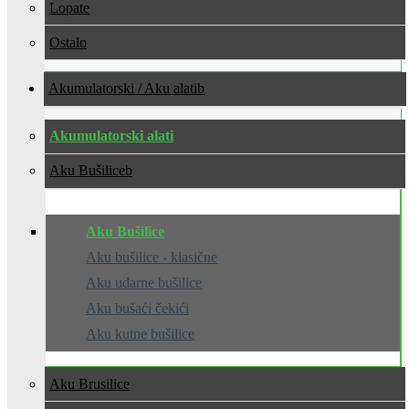
Lopate
Ostalo
Akumulatorski / Aku alati
Akumulatorski alati
Aku Bušilice
Aku Bušilice
Aku bušilice - klasične
Aku udarne bušilice
Aku bušaći čekići
Aku kutne bušilice
Aku Brusilice