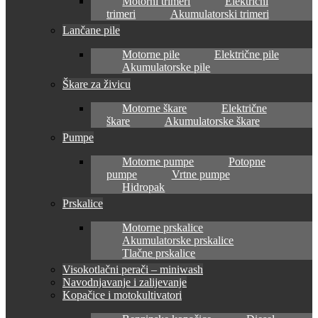
Motorni trimeri
Električni
trimeri
Akumulatorski trimeri
Lančane pile
Motorne pile
Električne pile
Akumulatorske pile
Škare za živicu
Motorne škare
Električne
škare
Akumulatorske škare
Pumpe
Motorne pumpe
Potopne
pumpe
Vrtne pumpe
Hidropak
Prskalice
Motorne prskalice
Akumulatorske prskalice
Tlačne prskalice
Visokotlačni perači – miniwash
Navodnjavanje i zalijevanje
Kopačice i motokultivatori