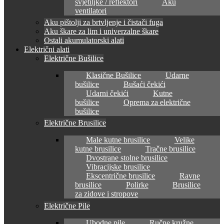
svjetiljke / reflektori
Aku
ventilatori
Aku pištolji za brtvljenje i čistači fuga
Aku škare za lim i univerzalne škare
Ostali akumulatorski alati
Električni alati
Električne Bušilice
Klasične Bušilice
Udarne
bušilice
Bušaći čekići
Udarni čekići
Kutne
bušilice
Oprema za električne
bušilice
Električne Brusilice
Male kutne brusilice
Velike
kutne brusilice
Tračne brusilice
Dvostrane stolne brusilice
Vibracijske brusilice
Ekscentrične brusilice
Ravne
brusilice
Polirke
Brusilice
za zidove i stropove
Električne Pile
Ubodne pile
Ručne kružne