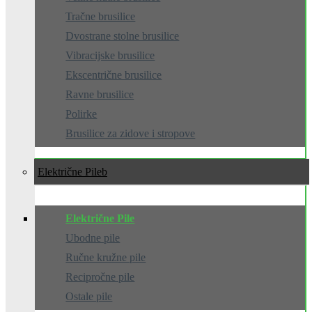
Tračne brusilice
Dvostrane stolne brusilice
Vibracijske brusilice
Ekscentrične brusilice
Ravne brusilice
Polirke
Brusilice za zidove i stropove
Električne Pile
Električne Pile
Ubodne pile
Ručne kružne pile
Recipročne pile
Ostale pile