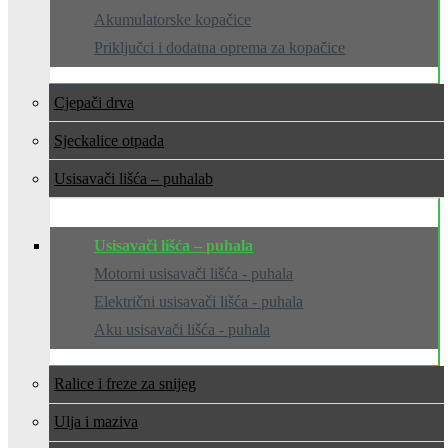
Akumulatorske kopačice
Priključci i dodatna oprema za kopačice
Cjepači drva
Sjeckalice otpada
Usisavači lišća – puhala
Usisavači lišća – puhala
Motorni usisavači lišća - puhala
Električni usisavači lišća - puhala
Aku usisavači lišća - puhala
Ralice i freze za snijeg
Ulja i maziva