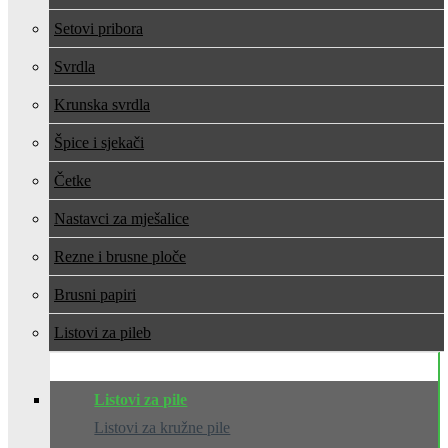
Setovi pribora
Svrdla
Krunska svrdla
Špice i sjekači
Četke
Nastavci za mješalice
Rezne i brusne ploče
Brusni papiri
Listovi za pile
Listovi za pile
Listovi za kružne pile