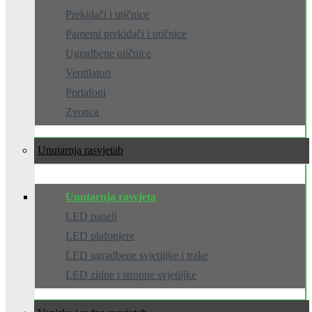
Prekidači i utičnice
Pametni prekidači i utičnice
Ugradbene utičnice
Ventilatori
Portafoni
Zvonca
Unutarnja rasvjeta
Unutarnja rasvjeta
LED paneli
LED plafonjere
LED ugradbene svjetiljke i trake
LED zidne i stropne svjetiljke