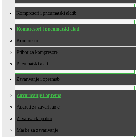
Kompresori i pneumatski alati
Kompresori i pneumatski alati
Kompresori
Pribor za kompresore
Pneumatski alati
Zavarivanje i oprema
Zavarivanje i oprema
Aparati za zavarivanje
Zavarivački pribor
Maske za zavarivanje