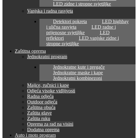
LED zidne i stropne svjetiljke
Vanjska i radna rasvjeta
Detektori pokreta
LED highbay
i ulična rasvjeta
LED radne i
prijenosne svjetiljke
LED
reflektori
LED vanjske zidne i
stropne svjetiljke
Zaštitna oprema
Jednokratni program
Jednokratne kute i pregače
Jednokratne maske i kape
Jednokratni kombinezoni
Majice, ručnici i kape
Odjeća visoke vidljivosti
Radna odjeća
Outdoor odjeća
Zaštitna obuća
Zaštita glave
Zaštita ruku
Oprema za rad na visini
Dodatna oprema
Auto i moto program