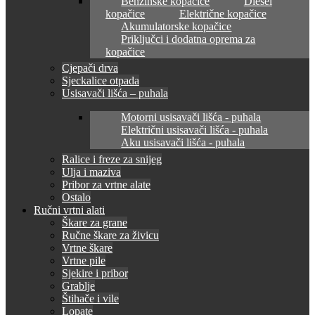
Benzinske kopačice
Diesel
kopačice
Električne kopačice
Akumulatorske kopačice
Priključci i dodatna oprema za
kopačice
Cjepači drva
Sjeckalice otpada
Usisavači lišća – puhala
Motorni usisavači lišća - puhala
Električni usisavači lišća - puhala
Aku usisavači lišća - puhala
Ralice i freze za snijeg
Ulja i maziva
Pribor za vrtne alate
Ostalo
Ručni vrtni alati
Škare za grane
Ručne škare za živicu
Vrtne škare
Vrtne pile
Sjekire i pribor
Grablje
Štihače i vile
Lopate