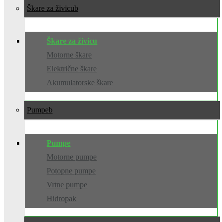
Škare za živicu
Škare za živicu
Motorne škare
Električne škare
Akumulatorske škare
Pumpe
Pumpe
Motorne pumpe
Potopne pumpe
Vrtne pumpe
Hidropak