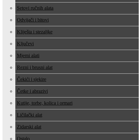
Setovi ručnih alata
Odvijači i bitovi
Kliješta i stezaljke
Ključevi
Mjerni alati
Rezni i brusni alat
Čekići i sjekire
Četke i abrazivi
Kutije, torbe, kolica i ormari
Ličilački alat
Zidarski alat
Ostalo