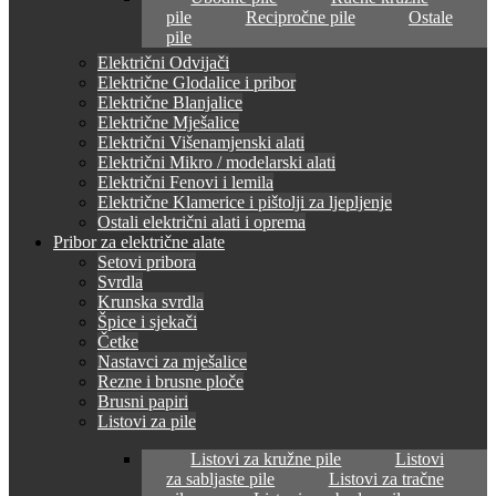
pile
Recipročne pile
Ostale
pile
Električni Odvijači
Električne Glodalice i pribor
Električne Blanjalice
Električne Mješalice
Električni Višenamjenski alati
Električni Mikro / modelarski alati
Električni Fenovi i lemila
Električne Klamerice i pištolji za ljepljenje
Ostali električni alati i oprema
Pribor za električne alate
Setovi pribora
Svrdla
Krunska svrdla
Špice i sjekači
Četke
Nastavci za mješalice
Rezne i brusne ploče
Brusni papiri
Listovi za pile
Listovi za kružne pile
Listovi
za sabljaste pile
Listovi za tračne