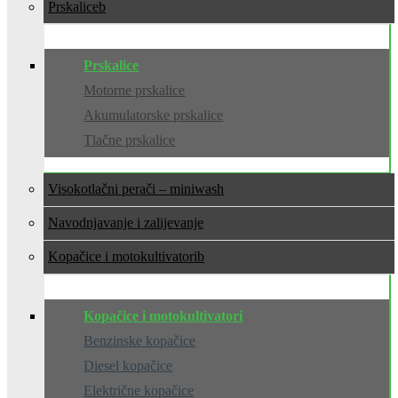
Prskalice
Prskalice
Motorne prskalice
Akumulatorske prskalice
Tlačne prskalice
Visokotlačni perači – miniwash
Navodnjavanje i zalijevanje
Kopačice i motokultivatori
Kopačice i motokultivatori
Benzinske kopačice
Diesel kopačice
Električne kopačice