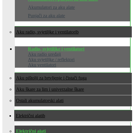
Akumulatori za aku alate
Punjači za aku alate
Aku radio, svjetiljke i ventilatori
Radio, svjetiljke i ventilatori
Aku radio uređaji
Aku svjetiljke / reflektori
Aku ventilatori
Aku pištolji za brtvljenje i čistači fuga
Aku škare za lim i univerzalne škare
Ostali akumulatorski alati
Električni alati
Električni alati