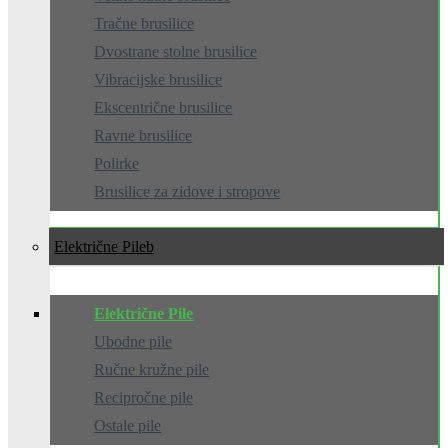
Tračne brusilice
Dvostrane stolne brusilice
Vibracijske brusilice
Ekscentrične brusilice
Ravne brusilice
Polirke
Brusilice za zidove i stropove
Električne Pile
Električne Pile
Ubodne pile
Ručne kružne pile
Recipročne pile
Ostale pile