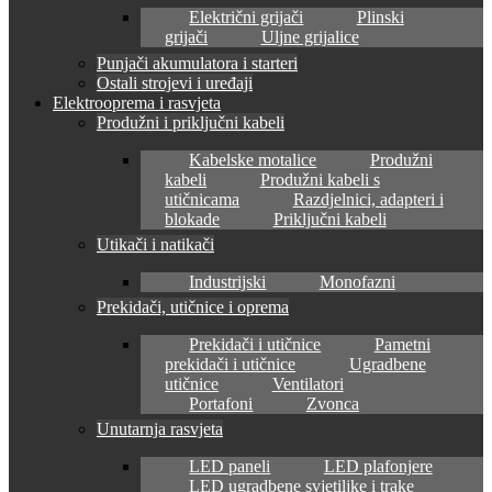
Električni grijači
Plinski
grijači
Uljne grijalice
Punjači akumulatora i starteri
Ostali strojevi i uređaji
Elektrooprema i rasvjeta
Produžni i priključni kabeli
Kabelske motalice
Produžni
kabeli
Produžni kabeli s
utičnicama
Razdjelnici, adapteri i
blokade
Priključni kabeli
Utikači i natikači
Industrijski
Monofazni
Prekidači, utičnice i oprema
Prekidači i utičnice
Pametni
prekidači i utičnice
Ugradbene
utičnice
Ventilatori
Portafoni
Zvonca
Unutarnja rasvjeta
LED paneli
LED plafonjere
LED ugradbene svjetiljke i trake