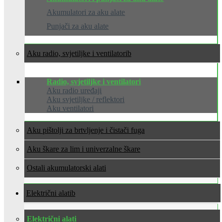
Akumulatori za aku alate
Punjači za aku alate
Aku radio, svjetiljke i ventilatori
Radio, svjetiljke i ventilatori
Aku radio uređaji
Aku svjetiljke / reflektori
Aku ventilatori
Aku pištolji za brtvljenje i čistači fuga
Aku škare za lim i univerzalne škare
Ostali akumulatorski alati
Električni alati
Električni alati