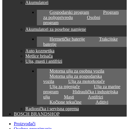
Akumulatori
Gospodarski program
Program
za poljoprivredu
Osobni
program
Akumulatori za posebne namjene
Hermetičke baterije
Trakcijske
baterije
Auto kozmetika
Metlice brisača
Ulja, masti i antifrizi
Motorna ulja za osobna vozila
Motorna ulja za gospodarska
vozila
Ulja za motorkotače
Ulja za mjenjače
Ulja za marine
program
Hidraulička i industrijska
ulja
Masti
Antifrizi
Kočione tekućine
Aditivi
Radionička i servisna oprema
BOSCH BRANDSHOP
Proizvođači
Osobno preuzimanje