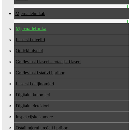
Mjerna tehnika
Mjerna tehnika
Laserski niveliri
Optički niveliri
Građevinski laseri – rotacijski laseri
Građevinski stativi i pribor
Laserski daljinomjeri
Digitalni kutomjeri
Digitalni detektori
Inspekcijske kamere
Ostali mjerni uređaji i pribor