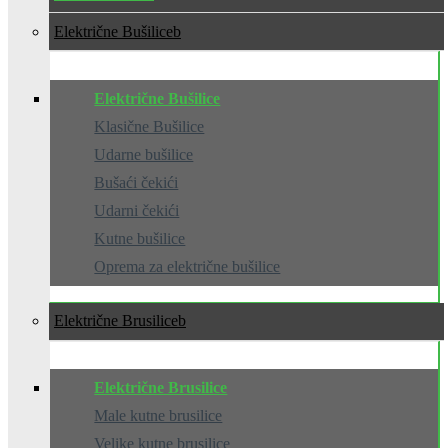
Električne Bušilice
Električne Bušilice
Klasične Bušilice
Udarne bušilice
Bušaći čekići
Udarni čekići
Kutne bušilice
Oprema za električne bušilice
Električne Brusilice
Električne Brusilice
Male kutne brusilice
Velike kutne brusilice