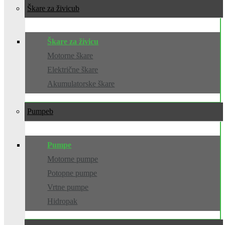
Škare za živicu
Škare za živicu
Motorne škare
Električne škare
Akumulatorske škare
Pumpe
Pumpe
Motorne pumpe
Potopne pumpe
Vrtne pumpe
Hidropak