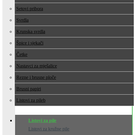
Setovi pribora
Svrdla
Krunska svrdla
Špice i sjekači
Četke
Nastavci za mješalice
Rezne i brusne ploče
Brusni papiri
Listovi za pile
Listovi za pile
Listovi za kružne pile