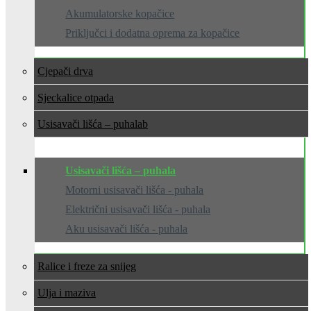
Akumulatorske kopačice
Priključci i dodatna oprema za kopačice
Cjepači drva
Sjeckalice otpada
Usisavači lišća – puhala
Usisavači lišća – puhala
Motorni usisavači lišća - puhala
Električni usisavači lišća - puhala
Aku usisavači lišća - puhala
Ralice i freze za snijeg
Ulja i maziva