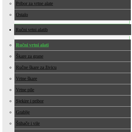
Pribor za vrtne alate
Ostalo
Ručni vrtni alati
Ručni vrtni alati
Škare za grane
Ručne škare za živicu
Vrtne škare
Vrtne pile
Sjekire i pribor
Grablje
Štihače i vile