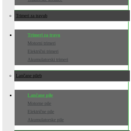
Trimeri za travu
Trimeri za travu
Motorni trimeri
Električni trimeri
Akumulatorski trimeri
Lančane pile
Lančane pile
Motorne pile
Električne pile
Akumulatorske pile