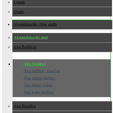
Lopate
Ostalo
Akumulatorski / Aku alati
Akumulatorski alati
Aku Bušilice
Aku Bušilice
Aku bušilice - klasične
Aku udarne bušilice
Aku bušaći čekići
Aku kutne bušilice
Aku Brusilice