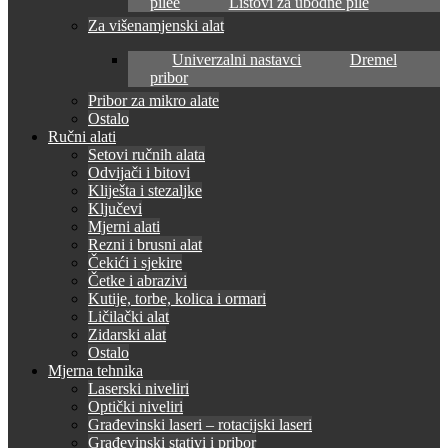
pilee
Listovi za ubodne pile
Za višenamjenski alat
Univerzalni nastavci
Dremel
pribor
Pribor za mikro alate
Ostalo
Ručni alati
Setovi ručnih alata
Odvijači i bitovi
Kliješta i stezaljke
Ključevi
Mjerni alati
Rezni i brusni alat
Čekići i sjekire
Četke i abrazivi
Kutije, torbe, kolica i ormari
Ličilački alat
Zidarski alat
Ostalo
Mjerna tehnika
Laserski niveliri
Optički niveliri
Građevinski laseri – rotacijski laseri
Građevinski stativi i pribor