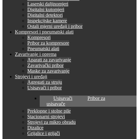
Laserski daljinomjeri
Digitalni kutomjeri
Digitalni detektori
Inspekcijske kamere
Ostali mjerni uređaji i pribor
Kompresori i pneumatski alati
Kompresori
Pribor za kompresore
Pneumatski alati
Zavarivanje i oprema
Aparati za zavarivanje
Zavarivački pribor
Maske za zavarivanje
Strojevi i uređaji
Agregati za struju
Usisavači i pribor
Usisavači
Pribor za
usisavače
Preklopne i stolne pile
Stacionarni strojevi
Strojevi za mikro obradu
Dizalice
Grijalice i grijači