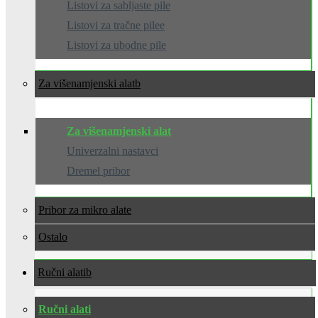
Listovi za sabljaste pile
Listovi za tračne pilee
Listovi za ubodne pile
Za višenamjenski alat
Za višenamjenski alat
Univerzalni nastavci
Dremel pribor
Pribor za mikro alate
Ostalo
Ručni alati
Ručni alati