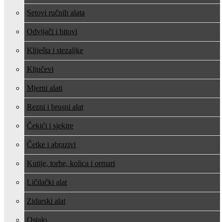
Setovi ručnih alata
Odvijači i bitovi
Kliješta i stezaljke
Ključevi
Mjerni alati
Rezni i brusni alat
Čekići i sjekire
Četke i abrazivi
Kutije, torbe, kolica i ormari
Ličilački alat
Zidarski alat
Ostalo