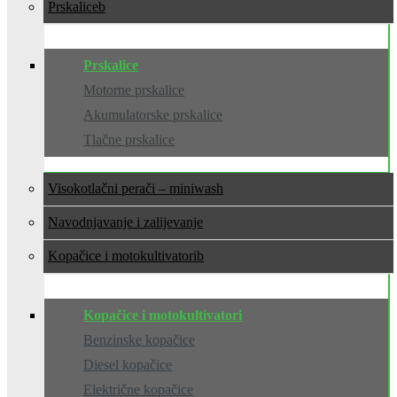
Prskalice
Prskalice
Motorne prskalice
Akumulatorske prskalice
Tlačne prskalice
Visokotlačni perači – miniwash
Navodnjavanje i zalijevanje
Kopačice i motokultivatori
Kopačice i motokultivatori
Benzinske kopačice
Diesel kopačice
Električne kopačice