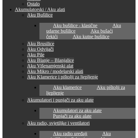
Ostalo
Akumulatorski / Aku alati
Aku Bušilice
Aku bušilice - klasične
Aku
udarne bušilice
Aku bušaći
čekići
Aku kutne bušilice
Aku Brusilice
Aku Odvijači
Aku Pile
Aku Blanje – Blanjalice
Aku Višenamjenski alat
Aku Mikro / modelarski alati
Aku Klamerice i pištolji za ljepljenje
Aku klamerice
Aku pištolji za
ljepljenje
Akumulatori i punjači za aku alate
Akumulatori za aku alate
Punjači za aku alate
Aku radio, svjetiljke i ventilatori
Aku radio uređaji
Aku