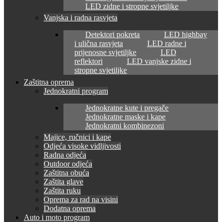
LED zidne i stropne svjetiljke
Vanjska i radna rasvjeta
Detektori pokreta
LED highbay
i ulična rasvjeta
LED radne i
prijenosne svjetiljke
LED
reflektori
LED vanjske zidne i
stropne svjetiljke
Zaštitna oprema
Jednokratni program
Jednokratne kute i pregače
Jednokratne maske i kape
Jednokratni kombinezoni
Majice, ručnici i kape
Odjeća visoke vidljivosti
Radna odjeća
Outdoor odjeća
Zaštitna obuća
Zaštita glave
Zaštita ruku
Oprema za rad na visini
Dodatna oprema
Auto i moto program