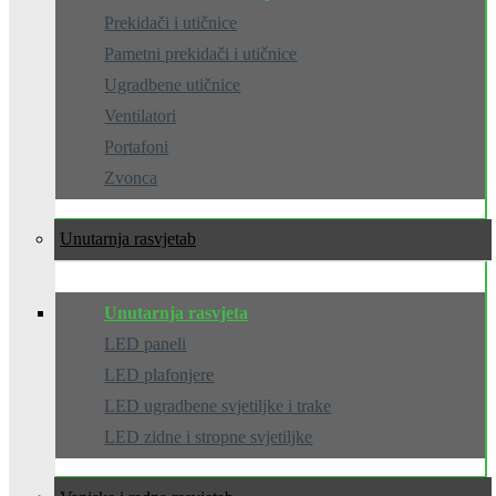
Prekidači i utičnice
Pametni prekidači i utičnice
Ugradbene utičnice
Ventilatori
Portafoni
Zvonca
Unutarnja rasvjeta
Unutarnja rasvjeta
LED paneli
LED plafonjere
LED ugradbene svjetiljke i trake
LED zidne i stropne svjetiljke