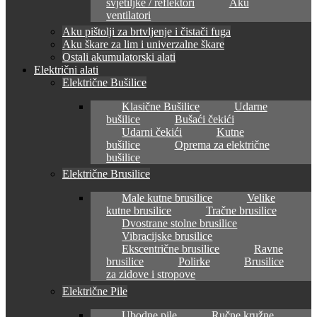
svjetiljke / reflektori
Aku
ventilatori
Aku pištolji za brtvljenje i čistači fuga
Aku škare za lim i univerzalne škare
Ostali akumulatorski alati
Električni alati
Električne Bušilice
Klasične Bušilice
Udarne
bušilice
Bušaći čekići
Udarni čekići
Kutne
bušilice
Oprema za električne
bušilice
Električne Brusilice
Male kutne brusilice
Velike
kutne brusilice
Tračne brusilice
Dvostrane stolne brusilice
Vibracijske brusilice
Ekscentrične brusilice
Ravne
brusilice
Polirke
Brusilice
za zidove i stropove
Električne Pile
Ubodne pile
Ručne kružne