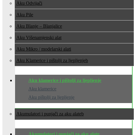
Aku Odvijači
Aku Pile
Aku Blanje – Blanjalice
Aku Višenamjenski alat
Aku Mikro / modelarski alati
Aku Klamerice i pištolji za ljepljenje
Aku klamerice i pištolji za ljepljenje
Aku klamerice
Aku pištolji za ljepljenje
Akumulatori i punjači za aku alate
Akumulatori i punjači za aku alate