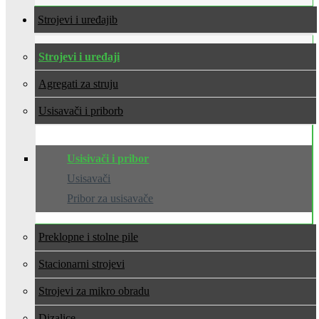
Strojevi i uređaji
Strojevi i uređaji
Agregati za struju
Usisavači i pribor
Usisivači i pribor
Usisavači
Pribor za usisavače
Preklopne i stolne pile
Stacionarni strojevi
Strojevi za mikro obradu
Dizalice