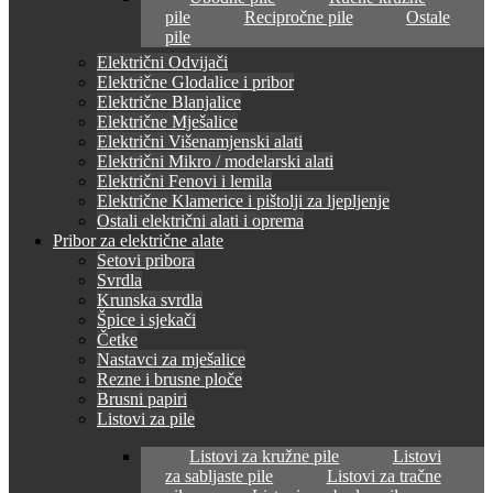
pile
Recipročne pile
Ostale
pile
Električni Odvijači
Električne Glodalice i pribor
Električne Blanjalice
Električne Mješalice
Električni Višenamjenski alati
Električni Mikro / modelarski alati
Električni Fenovi i lemila
Električne Klamerice i pištolji za ljepljenje
Ostali električni alati i oprema
Pribor za električne alate
Setovi pribora
Svrdla
Krunska svrdla
Špice i sjekači
Četke
Nastavci za mješalice
Rezne i brusne ploče
Brusni papiri
Listovi za pile
Listovi za kružne pile
Listovi
za sabljaste pile
Listovi za tračne