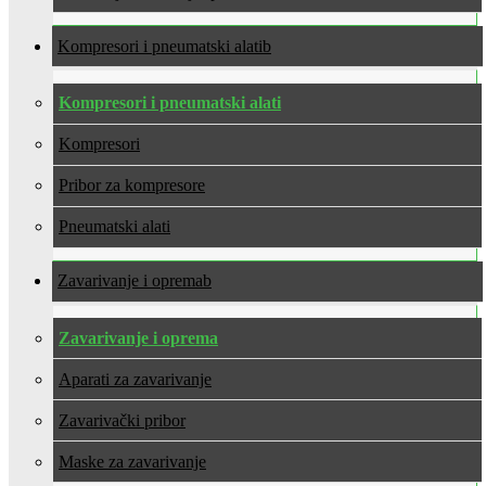
Kompresori i pneumatski alati
Kompresori i pneumatski alati
Kompresori
Pribor za kompresore
Pneumatski alati
Zavarivanje i oprema
Zavarivanje i oprema
Aparati za zavarivanje
Zavarivački pribor
Maske za zavarivanje