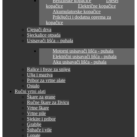
Benzinske kopačice
Diesel
kopačice
Električne kopačice
Akumulatorske kopačice
Priključci i dodatna oprema za
kopačice
Cjepači drva
Sjeckalice otpada
Usisavači lišća – puhala
Motorni usisavači lišća - puhala
Električni usisavači lišća - puhala
Aku usisavači lišća - puhala
Ralice i freze za snijeg
Ulja i maziva
Pribor za vrtne alate
Ostalo
Ručni vrtni alati
Škare za grane
Ručne škare za živicu
Vrtne škare
Vrtne pile
Sjekire i pribor
Grablje
Štihače i vile
Lopate