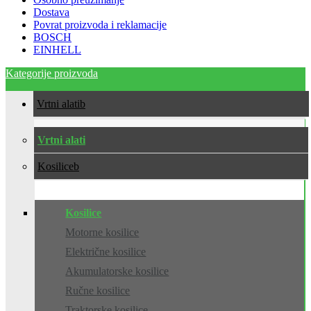
Dostava
Povrat proizvoda i reklamacije
BOSCH
EINHELL
Kategorije proizvoda
Vrtni alati
Vrtni alati
Kosilice
Kosilice
Motorne kosilice
Električne kosilice
Akumulatorske kosilice
Ručne kosilice
Traktorske kosilice