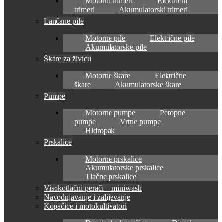
Motorni trimeri
Električni
trimeri
Akumulatorski trimeri
Lančane pile
Motorne pile
Električne pile
Akumulatorske pile
Škare za živicu
Motorne škare
Električne
škare
Akumulatorske škare
Pumpe
Motorne pumpe
Potopne
pumpe
Vrtne pumpe
Hidropak
Prskalice
Motorne prskalice
Akumulatorske prskalice
Tlačne prskalice
Visokotlačni perači – miniwash
Navodnjavanje i zalijevanje
Kopačice i motokultivatori