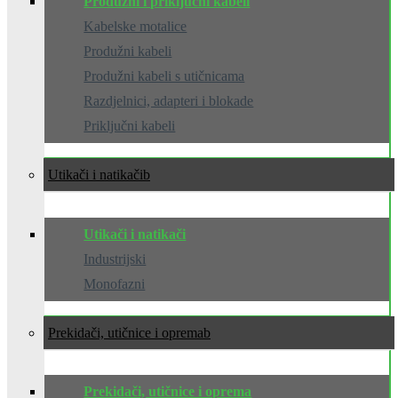
Produžni i priključni kabeli
Kabelske motalice
Produžni kabeli
Produžni kabeli s utičnicama
Razdjelnici, adapteri i blokade
Priključni kabeli
Utikači i natikači
Utikači i natikači
Industrijski
Monofazni
Prekidači, utičnice i oprema
Prekidači, utičnice i oprema