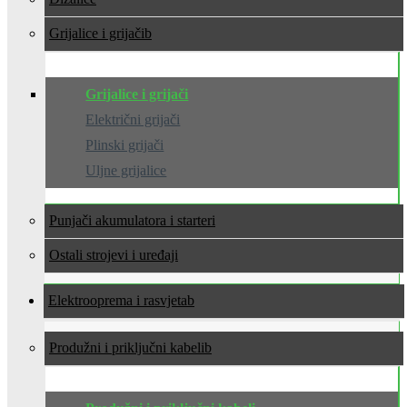
Grijalice i grijači
Grijalice i grijači
Električni grijači
Plinski grijači
Uljne grijalice
Punjači akumulatora i starteri
Ostali strojevi i uređaji
Elektrooprema i rasvjeta
Produžni i priključni kabeli