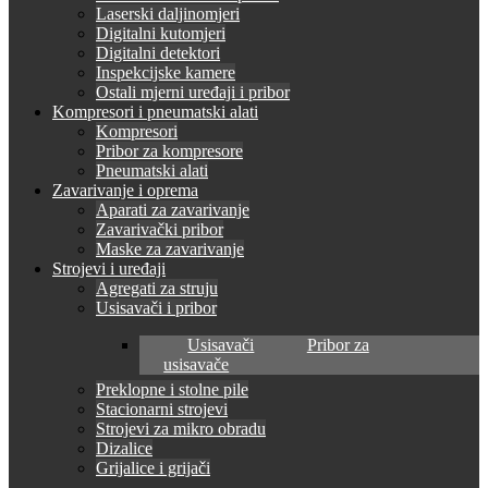
Laserski daljinomjeri
Digitalni kutomjeri
Digitalni detektori
Inspekcijske kamere
Ostali mjerni uređaji i pribor
Kompresori i pneumatski alati
Kompresori
Pribor za kompresore
Pneumatski alati
Zavarivanje i oprema
Aparati za zavarivanje
Zavarivački pribor
Maske za zavarivanje
Strojevi i uređaji
Agregati za struju
Usisavači i pribor
Usisavači
Pribor za
usisavače
Preklopne i stolne pile
Stacionarni strojevi
Strojevi za mikro obradu
Dizalice
Grijalice i grijači