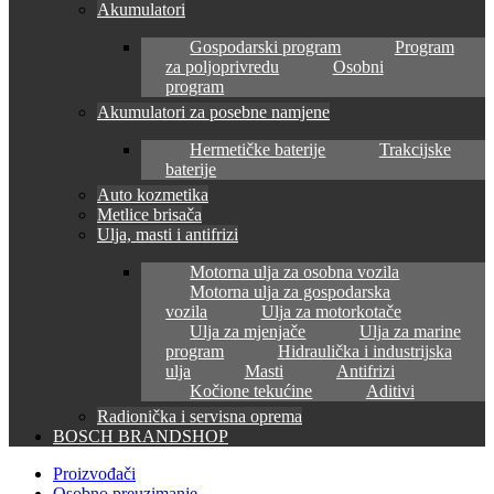
Akumulatori
Gospodarski program
Program
za poljoprivredu
Osobni
program
Akumulatori za posebne namjene
Hermetičke baterije
Trakcijske
baterije
Auto kozmetika
Metlice brisača
Ulja, masti i antifrizi
Motorna ulja za osobna vozila
Motorna ulja za gospodarska
vozila
Ulja za motorkotače
Ulja za mjenjače
Ulja za marine
program
Hidraulička i industrijska
ulja
Masti
Antifrizi
Kočione tekućine
Aditivi
Radionička i servisna oprema
BOSCH BRANDSHOP
Proizvođači
Osobno preuzimanje