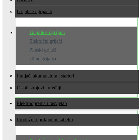
Grijalice i grijači
Grijalice i grijači
Električni grijači
Plinski grijači
Uljne grijalice
Punjači akumulatora i starteri
Ostali strojevi i uređaji
Elektrooprema i rasvjeta
Produžni i priključni kabeli