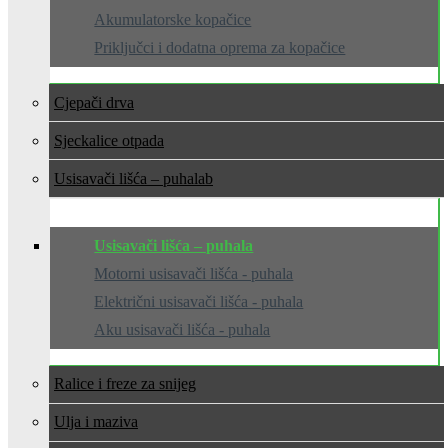
Akumulatorske kopačice
Priključci i dodatna oprema za kopačice
Cjepači drva
Sjeckalice otpada
Usisavači lišća – puhala
Usisavači lišća – puhala
Motorni usisavači lišća - puhala
Električni usisavači lišća - puhala
Aku usisavači lišća - puhala
Ralice i freze za snijeg
Ulja i maziva