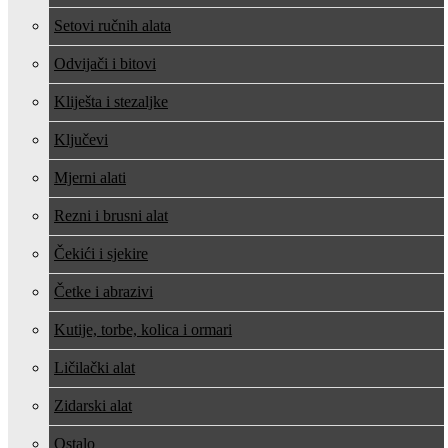
Setovi ručnih alata
Odvijači i bitovi
Kliješta i stezaljke
Ključevi
Mjerni alati
Rezni i brusni alat
Čekići i sjekire
Četke i abrazivi
Kutije, torbe, kolica i ormari
Ličilački alat
Zidarski alat
Ostalo