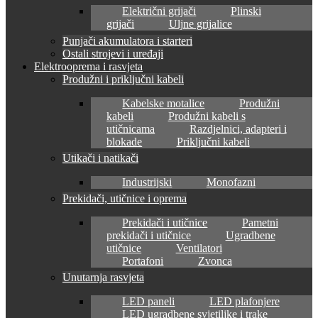
Električni grijači
Plinski
grijači
Uljne grijalice
Punjači akumulatora i starteri
Ostali strojevi i uređaji
Elektrooprema i rasvjeta
Produžni i priključni kabeli
Kabelske motalice
Produžni
kabeli
Produžni kabeli s
utičnicama
Razdjelnici, adapteri i
blokade
Priključni kabeli
Utikači i natikači
Industrijski
Monofazni
Prekidači, utičnice i oprema
Prekidači i utičnice
Pametni
prekidači i utičnice
Ugradbene
utičnice
Ventilatori
Portafoni
Zvonca
Unutarnja rasvjeta
LED paneli
LED plafonjere
LED ugradbene svjetiljke i trake