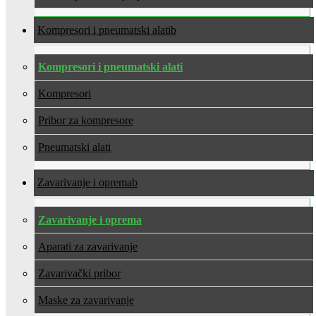
Kompresori i pneumatski alati
Kompresori i pneumatski alati
Kompresori
Pribor za kompresore
Pneumatski alati
Zavarivanje i oprema
Zavarivanje i oprema
Aparati za zavarivanje
Zavarivački pribor
Maske za zavarivanje