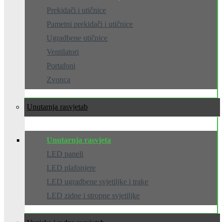
Prekidači i utičnice
Pametni prekidači i utičnice
Ugradbene utičnice
Ventilatori
Portafoni
Zvonca
Unutarnja rasvjeta
Unutarnja rasvjeta
LED paneli
LED plafonjere
LED ugradbene svjetiljke i trake
LED zidne i stropne svjetiljke