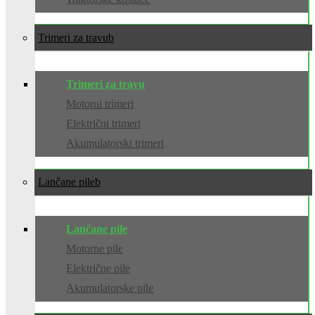
Trimeri za travu
Trimeri za travu
Motorni trimeri
Električni trimeri
Akumulatorski trimeri
Lančane pile
Lančane pile
Motorne pile
Električne pile
Akumulatorske pile