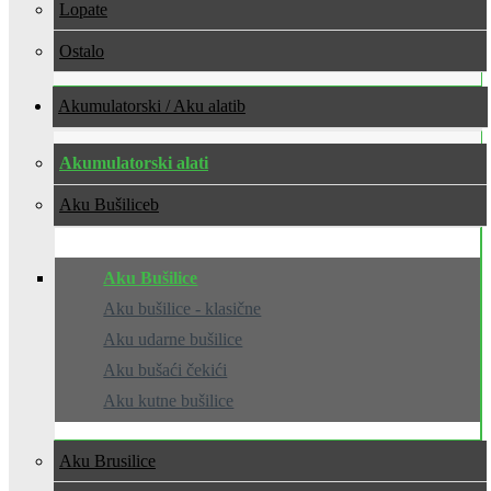
Lopate
Ostalo
Akumulatorski / Aku alati
Akumulatorski alati
Aku Bušilice
Aku Bušilice
Aku bušilice - klasične
Aku udarne bušilice
Aku bušaći čekići
Aku kutne bušilice
Aku Brusilice