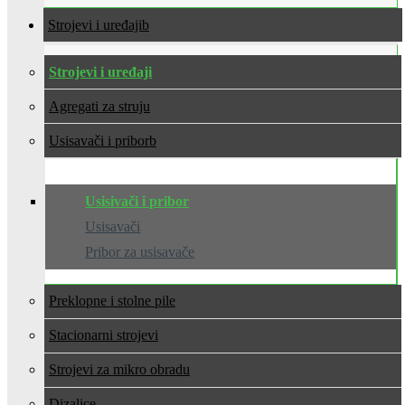
Strojevi i uređaji
Strojevi i uređaji
Agregati za struju
Usisavači i pribor
Usisivači i pribor
Usisavači
Pribor za usisavače
Preklopne i stolne pile
Stacionarni strojevi
Strojevi za mikro obradu
Dizalice