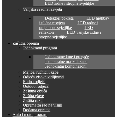
LED zidne i stropne svjetiljke
Vanjska i radna rasvjeta
Detektori pokreta
LED highbay
i ulična rasvjeta
LED radne i
prijenosne svjetiljke
LED
reflektori
LED vanjske zidne i
stropne svjetiljke
Zaštitna oprema
Jednokratni program
Jednokratne kute i pregače
Jednokratne maske i kape
Jednokratni kombinezoni
Majice, ručnici i kape
Odjeća visoke vidljivosti
Radna odjeća
Outdoor odjeća
Zaštitna obuća
Zaštita glave
Zaštita ruku
Oprema za rad na visini
Dodatna oprema
Auto i moto program