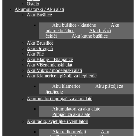
Ostalo
Akumulatorski / Aku alati
Aku Bušilice
Aku bušilice - klasične
Aku
udarne bušilice
Aku bušaći
čekići
Aku kutne bušilice
Aku Brusilice
Aku Odvijači
Aku Pile
Aku Blanje – Blanjalice
Aku Višenamjenski alat
Aku Mikro / modelarski alati
Aku Klamerice i pištolji za ljepljenje
Aku klamerice
Aku pištolji za
ljepljenje
Akumulatori i punjači za aku alate
Akumulatori za aku alate
Punjači za aku alate
Aku radio, svjetiljke i ventilatori
Aku radio uređaji
Aku