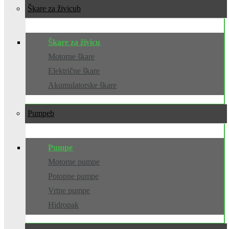
Škare za živicu
Škare za živicu
Motorne škare
Električne škare
Akumulatorske škare
Pumpe
Pumpe
Motorne pumpe
Potopne pumpe
Vrtne pumpe
Hidropak