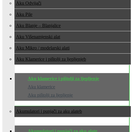
Aku Odvijači
Aku Pile
Aku Blanje – Blanjalice
Aku Višenamjenski alat
Aku Mikro / modelarski alati
Aku Klamerice i pištolji za ljepljenje
Aku klamerice i pištolji za ljepljenje
Aku klamerice
Aku pištolji za ljepljenje
Akumulatori i punjači za aku alate
Akumulatori i punjači za aku alate