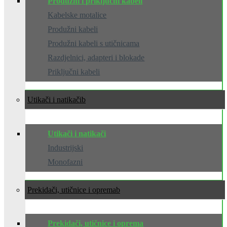
Produžni i priključni kabeli
Kabelske motalice
Produžni kabeli
Produžni kabeli s utičnicama
Razdjelnici, adapteri i blokade
Priključni kabeli
Utikači i natikači
Utikači i natikači
Industrijski
Monofazni
Prekidači, utičnice i oprema
Prekidači, utičnice i oprema