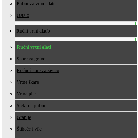
Pribor za vrtne alate
Ostalo
Ručni vrtni alati
Ručni vrtni alati
Škare za grane
Ručne škare za živicu
Vrtne škare
Vrtne pile
Sjekire i pribor
Grablje
Štihače i vile