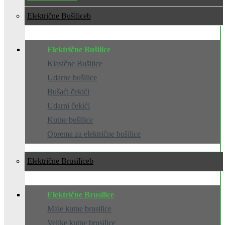
Električne Bušilice
Električne Bušilice
Klasične Bušilice
Udarne bušilice
Bušaći čekići
Udarni čekići
Kutne bušilice
Oprema za električne bušilice
Električne Brusilice
Električne Brusilice
Male kutne brusilice
Velike kutne brusilice