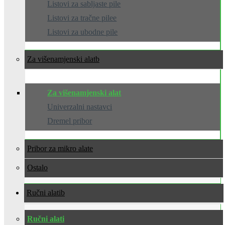
Listovi za sabljaste pile
Listovi za tračne pilee
Listovi za ubodne pile
Za višenamjenski alat
Za višenamjenski alat
Univerzalni nastavci
Dremel pribor
Pribor za mikro alate
Ostalo
Ručni alati
Ručni alati