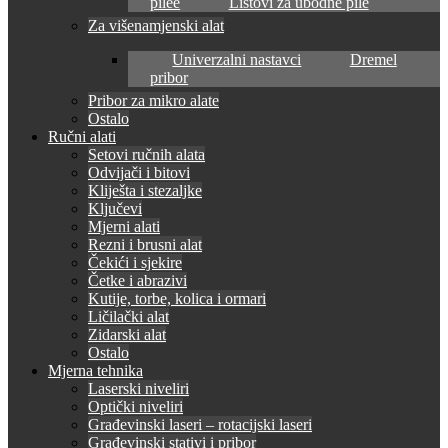
pilee
Listovi za ubodne pile
Za višenamjenski alat
Univerzalni nastavci
Dremel
pribor
Pribor za mikro alate
Ostalo
Ručni alati
Setovi ručnih alata
Odvijači i bitovi
Kliješta i stezaljke
Ključevi
Mjerni alati
Rezni i brusni alat
Čekići i sjekire
Četke i abrazivi
Kutije, torbe, kolica i ormari
Ličilački alat
Zidarski alat
Ostalo
Mjerna tehnika
Laserski niveliri
Optički niveliri
Građevinski laseri – rotacijski laseri
Građevinski stativi i pribor