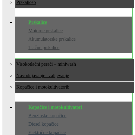
Prskalice
Prskalice
Motorne prskalice
Akumulatorske prskalice
Tlačne prskalice
Visokotlačni perači – miniwash
Navodnjavanje i zalijevanje
Kopačice i motokultivatori
Kopačice i motokultivatori
Benzinske kopačice
Diesel kopačice
Električne kopačice