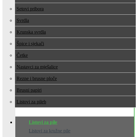
Setovi pribora
Svrdla
Krunska svrdla
Špice i sjekači
Četke
Nastavci za mješalice
Rezne i brusne ploče
Brusni papiri
Listovi za pile
Listovi za pile
Listovi za kružne pile