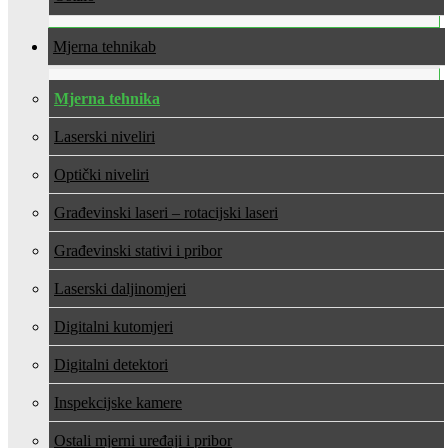
Mjerna tehnika
Mjerna tehnika
Laserski niveliri
Optički niveliri
Građevinski laseri – rotacijski laseri
Građevinski stativi i pribor
Laserski daljinomjeri
Digitalni kutomjeri
Digitalni detektori
Inspekcijske kamere
Ostali mjerni uređaji i pribor