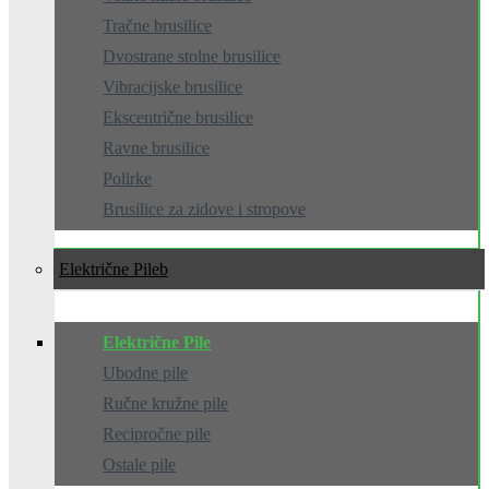
Tračne brusilice
Dvostrane stolne brusilice
Vibracijske brusilice
Ekscentrične brusilice
Ravne brusilice
Polirke
Brusilice za zidove i stropove
Električne Pile
Električne Pile
Ubodne pile
Ručne kružne pile
Recipročne pile
Ostale pile