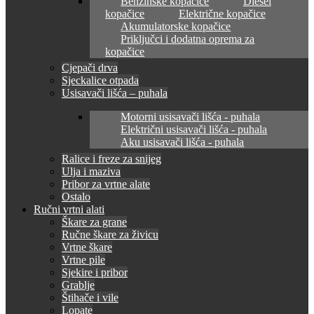
Benzinske kopačice
Diesel
kopačice
Električne kopačice
Akumulatorske kopačice
Priključci i dodatna oprema za
kopačice
Cjepači drva
Sjeckalice otpada
Usisavači lišća – puhala
Motorni usisavači lišća - puhala
Električni usisavači lišća - puhala
Aku usisavači lišća - puhala
Ralice i freze za snijeg
Ulja i maziva
Pribor za vrtne alate
Ostalo
Ručni vrtni alati
Škare za grane
Ručne škare za živicu
Vrtne škare
Vrtne pile
Sjekire i pribor
Grablje
Štihače i vile
Lopate