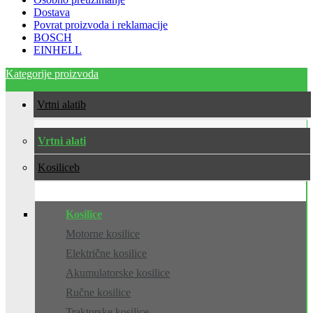
Dostava
Povrat proizvoda i reklamacije
BOSCH
EINHELL
Kategorije proizvoda
Vrtni alati
Vrtni alati
Kosilice
Kosilice
Motorne kosilice
Električne kosilice
Akumulatorske kosilice
Ručne kosilice
Traktorske kosilice