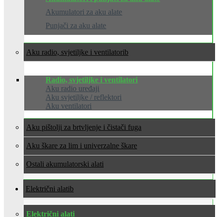
Akumulatori za aku alate
Punjači za aku alate
Aku radio, svjetiljke i ventilatori
Radio, svjetiljke i ventilatori
Aku radio uređaji
Aku svjetiljke / reflektori
Aku ventilatori
Aku pištolji za brtvljenje i čistači fuga
Aku škare za lim i univerzalne škare
Ostali akumulatorski alati
Električni alati
Električni alati