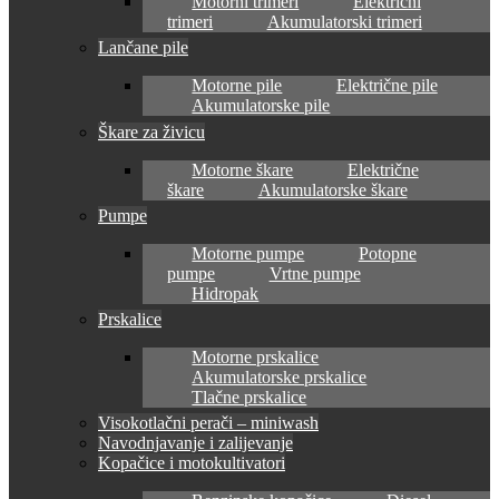
Motorni trimeri
Električni
trimeri
Akumulatorski trimeri
Lančane pile
Motorne pile
Električne pile
Akumulatorske pile
Škare za živicu
Motorne škare
Električne
škare
Akumulatorske škare
Pumpe
Motorne pumpe
Potopne
pumpe
Vrtne pumpe
Hidropak
Prskalice
Motorne prskalice
Akumulatorske prskalice
Tlačne prskalice
Visokotlačni perači – miniwash
Navodnjavanje i zalijevanje
Kopačice i motokultivatori