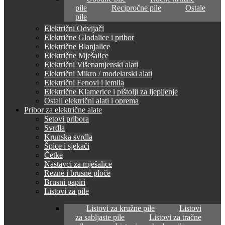
pile
Recipročne pile
Ostale
pile
Električni Odvijači
Električne Glodalice i pribor
Električne Blanjalice
Električne Mješalice
Električni Višenamjenski alati
Električni Mikro / modelarski alati
Električni Fenovi i lemila
Električne Klamerice i pištolji za ljepljenje
Ostali električni alati i oprema
Pribor za električne alate
Setovi pribora
Svrdla
Krunska svrdla
Špice i sjekači
Četke
Nastavci za mješalice
Rezne i brusne ploče
Brusni papiri
Listovi za pile
Listovi za kružne pile
Listovi
za sabljaste pile
Listovi za tračne