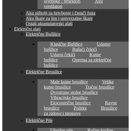
svjetiljke / reflektori
Aku
ventilatori
Aku pištolji za brtvljenje i čistači fuga
Aku škare za lim i univerzalne škare
Ostali akumulatorski alati
Električni alati
Električne Bušilice
Klasične Bušilice
Udarne
bušilice
Bušaći čekići
Udarni čekići
Kutne
bušilice
Oprema za električne
bušilice
Električne Brusilice
Male kutne brusilice
Velike
kutne brusilice
Tračne brusilice
Dvostrane stolne brusilice
Vibracijske brusilice
Ekscentrične brusilice
Ravne
brusilice
Polirke
Brusilice
za zidove i stropove
Električne Pile
Ubodne pile
Ručne kružne