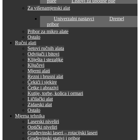
pilee
Listovi za ubodne pile
Za višenamjenski alat
Univerzalni nastavci
Dremel
pribor
Pribor za mikro alate
Ostalo
Ručni alati
Setovi ručnih alata
Odvijači i bitovi
Kliješta i stezaljke
Ključevi
Mjerni alati
Rezni i brusni alat
Čekići i sjekire
Četke i abrazivi
Kutije, torbe, kolica i ormari
Ličilački alat
Zidarski alat
Ostalo
Mjerna tehnika
Laserski niveliri
Optički niveliri
Građevinski laseri – rotacijski laseri
Građevinski stativi i pribor