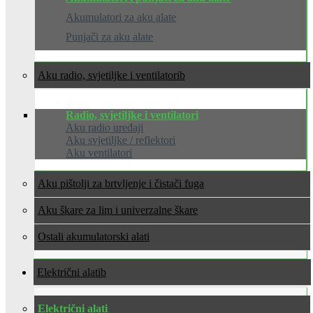
Akumulatori za aku alate
Punjači za aku alate
Aku radio, svjetiljke i ventilatori
Radio, svjetiljke i ventilatori
Aku radio uređaji
Aku svjetiljke / reflektori
Aku ventilatori
Aku pištolji za brtvljenje i čistači fuga
Aku škare za lim i univerzalne škare
Ostali akumulatorski alati
Električni alati
Električni alati