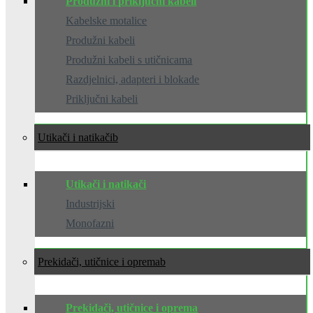
Produžni i priključni kabeli
Kabelske motalice
Produžni kabeli
Produžni kabeli s utičnicama
Razdjelnici, adapteri i blokade
Priključni kabeli
Utikači i natikači
Utikači i natikači
Industrijski
Monofazni
Prekidači, utičnice i oprema
Prekidači, utičnice i oprema