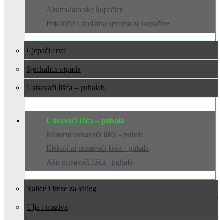
Akumulatorske kopačice
Priključci i dodatna oprema za kopačice
Cjepači drva
Sjeckalice otpada
Usisavači lišća – puhala
Usisavači lišća – puhala
Motorni usisavači lišća - puhala
Električni usisavači lišća - puhala
Aku usisavači lišća - puhala
Ralice i freze za snijeg
Ulja i maziva