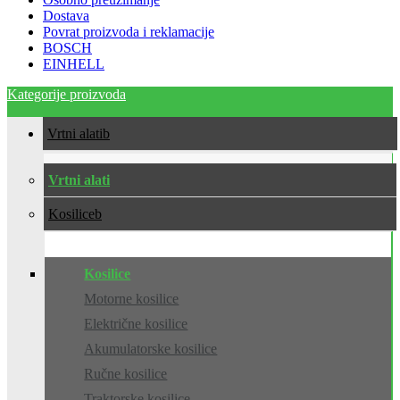
Dostava
Povrat proizvoda i reklamacije
BOSCH
EINHELL
Kategorije proizvoda
Vrtni alati
Vrtni alati
Kosilice
Kosilice
Motorne kosilice
Električne kosilice
Akumulatorske kosilice
Ručne kosilice
Traktorske kosilice