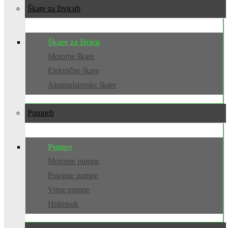
Škare za živicu
Škare za živicu
Motorne škare
Električne škare
Akumulatorske škare
Pumpe
Pumpe
Motorne pumpe
Potopne pumpe
Vrtne pumpe
Hidropak