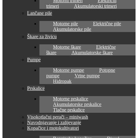
Motorni trimeri
Električni
trimeri
Akumulatorski trimeri
Lančane pile
Motorne pile
Električne pile
Akumulatorske pile
Škare za živicu
Motorne škare
Električne
škare
Akumulatorske škare
Pumpe
Motorne pumpe
Potopne
pumpe
Vrtne pumpe
Hidropak
Prskalice
Motorne prskalice
Akumulatorske prskalice
Tlačne prskalice
Visokotlačni perači – miniwash
Navodnjavanje i zalijevanje
Kopačice i motokultivatori