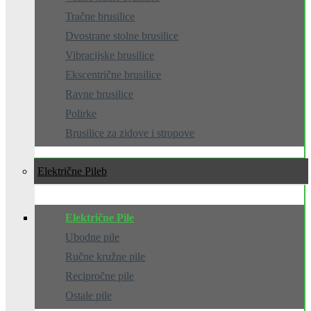
Tračne brusilice
Dvostrane stolne brusilice
Vibracijske brusilice
Ekscentrične brusilice
Ravne brusilice
Polirke
Brusilice za zidove i stropove
Električne Pile
Električne Pile
Ubodne pile
Ručne kružne pile
Recipročne pile
Ostale pile