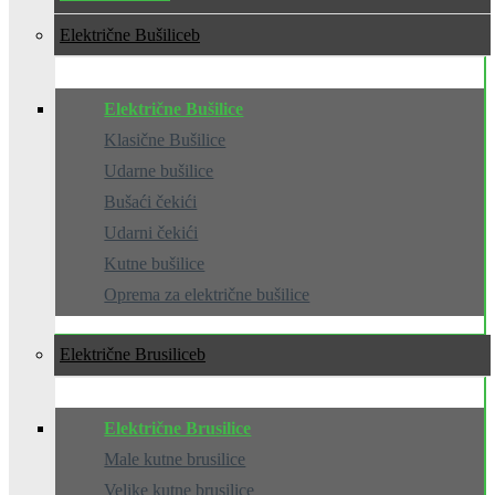
Električne Bušilice
Električne Bušilice
Klasične Bušilice
Udarne bušilice
Bušaći čekići
Udarni čekići
Kutne bušilice
Oprema za električne bušilice
Električne Brusilice
Električne Brusilice
Male kutne brusilice
Velike kutne brusilice