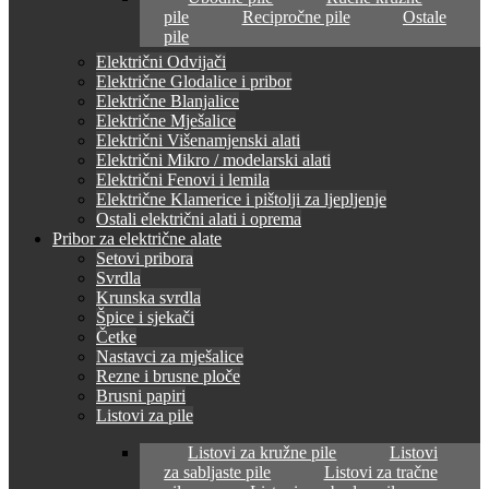
pile
Recipročne pile
Ostale
pile
Električni Odvijači
Električne Glodalice i pribor
Električne Blanjalice
Električne Mješalice
Električni Višenamjenski alati
Električni Mikro / modelarski alati
Električni Fenovi i lemila
Električne Klamerice i pištolji za ljepljenje
Ostali električni alati i oprema
Pribor za električne alate
Setovi pribora
Svrdla
Krunska svrdla
Špice i sjekači
Četke
Nastavci za mješalice
Rezne i brusne ploče
Brusni papiri
Listovi za pile
Listovi za kružne pile
Listovi
za sabljaste pile
Listovi za tračne