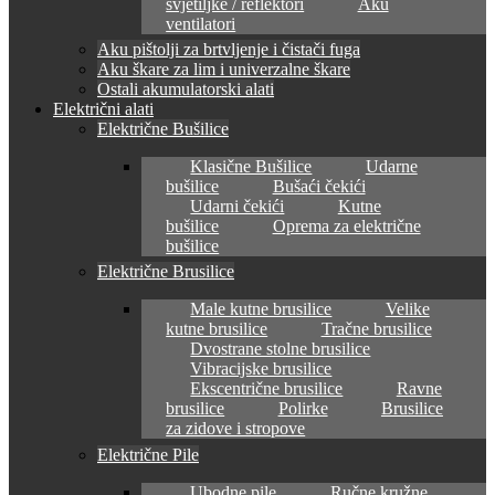
svjetiljke / reflektori
Aku
ventilatori
Aku pištolji za brtvljenje i čistači fuga
Aku škare za lim i univerzalne škare
Ostali akumulatorski alati
Električni alati
Električne Bušilice
Klasične Bušilice
Udarne
bušilice
Bušaći čekići
Udarni čekići
Kutne
bušilice
Oprema za električne
bušilice
Električne Brusilice
Male kutne brusilice
Velike
kutne brusilice
Tračne brusilice
Dvostrane stolne brusilice
Vibracijske brusilice
Ekscentrične brusilice
Ravne
brusilice
Polirke
Brusilice
za zidove i stropove
Električne Pile
Ubodne pile
Ručne kružne