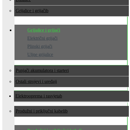
Grijalice i grijači
Grijalice i grijači
Električni grijači
Plinski grijači
Uljne grijalice
Punjači akumulatora i starteri
Ostali strojevi i uređaji
Elektrooprema i rasvjeta
Produžni i priključni kabeli