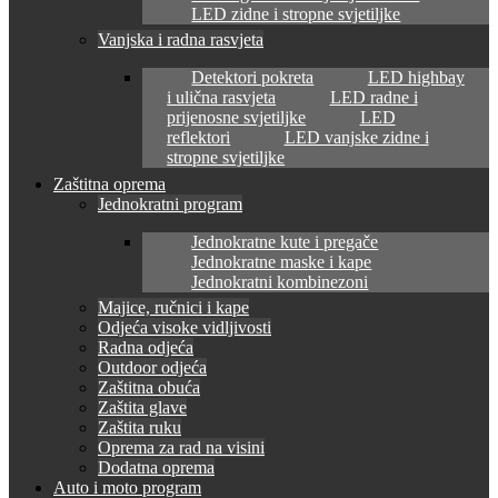
LED zidne i stropne svjetiljke
Vanjska i radna rasvjeta
Detektori pokreta
LED highbay
i ulična rasvjeta
LED radne i
prijenosne svjetiljke
LED
reflektori
LED vanjske zidne i
stropne svjetiljke
Zaštitna oprema
Jednokratni program
Jednokratne kute i pregače
Jednokratne maske i kape
Jednokratni kombinezoni
Majice, ručnici i kape
Odjeća visoke vidljivosti
Radna odjeća
Outdoor odjeća
Zaštitna obuća
Zaštita glave
Zaštita ruku
Oprema za rad na visini
Dodatna oprema
Auto i moto program