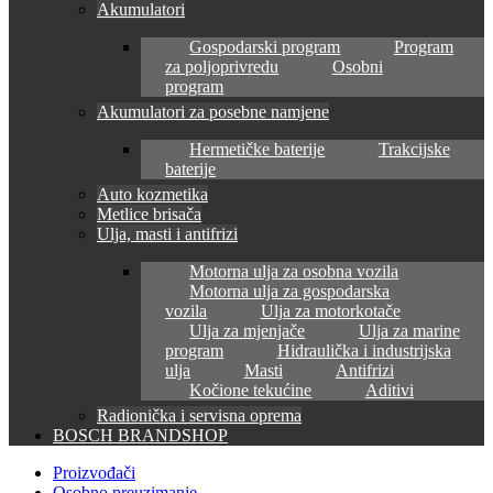
Akumulatori
Gospodarski program
Program
za poljoprivredu
Osobni
program
Akumulatori za posebne namjene
Hermetičke baterije
Trakcijske
baterije
Auto kozmetika
Metlice brisača
Ulja, masti i antifrizi
Motorna ulja za osobna vozila
Motorna ulja za gospodarska
vozila
Ulja za motorkotače
Ulja za mjenjače
Ulja za marine
program
Hidraulička i industrijska
ulja
Masti
Antifrizi
Kočione tekućine
Aditivi
Radionička i servisna oprema
BOSCH BRANDSHOP
Proizvođači
Osobno preuzimanje