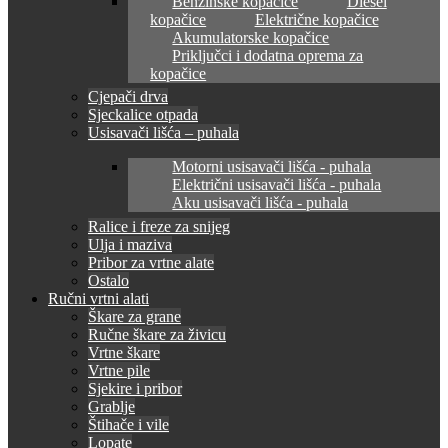
Benzinske kopačice
Diesel
kopačice
Električne kopačice
Akumulatorske kopačice
Priključci i dodatna oprema za
kopačice
Cjepači drva
Sjeckalice otpada
Usisavači lišća – puhala
Motorni usisavači lišća - puhala
Električni usisavači lišća - puhala
Aku usisavači lišća - puhala
Ralice i freze za snijeg
Ulja i maziva
Pribor za vrtne alate
Ostalo
Ručni vrtni alati
Škare za grane
Ručne škare za živicu
Vrtne škare
Vrtne pile
Sjekire i pribor
Grablje
Štihače i vile
Lopate