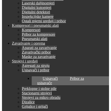
Laserski daljinomjeri
Digitalni kutomjeri
Digitalni detektori
Inspekcijske kamere
Ostali mjerni uređaji i pribor
Kompresori i pneumatski alati
Kompresori
Pribor za kompresore
Pneumatski alati
Zavarivanje i oprema
Aparati za zavarivanje
Zavarivački pribor
Maske za zavarivanje
Strojevi i uređaji
Agregati za struju
Usisavači i pribor
Usisavači
Pribor za
usisavače
Preklopne i stolne pile
Stacionarni strojevi
Strojevi za mikro obradu
Dizalice
Grijalice i grijači