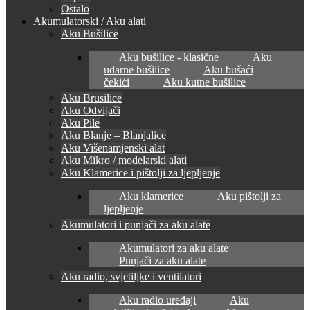
Ostalo
Akumulatorski / Aku alati
Aku Bušilice
Aku bušilice - klasične
Aku
udarne bušilice
Aku bušaći
čekići
Aku kutne bušilice
Aku Brusilice
Aku Odvijači
Aku Pile
Aku Blanje – Blanjalice
Aku Višenamjenski alat
Aku Mikro / modelarski alati
Aku Klamerice i pištolji za ljepljenje
Aku klamerice
Aku pištolji za
ljepljenje
Akumulatori i punjači za aku alate
Akumulatori za aku alate
Punjači za aku alate
Aku radio, svjetiljke i ventilatori
Aku radio uređaji
Aku