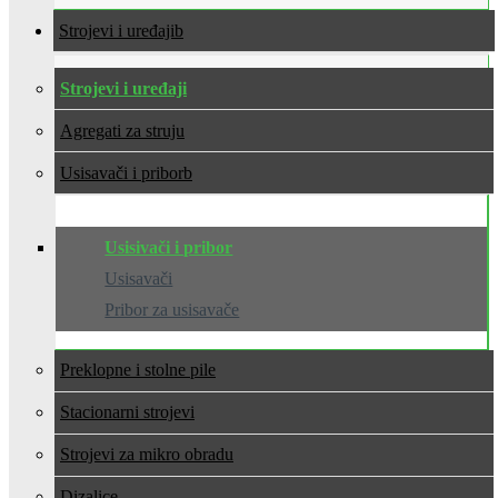
Strojevi i uređaji
Strojevi i uređaji
Agregati za struju
Usisavači i pribor
Usisivači i pribor
Usisavači
Pribor za usisavače
Preklopne i stolne pile
Stacionarni strojevi
Strojevi za mikro obradu
Dizalice