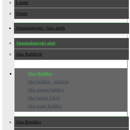
Lopate
Ostalo
Akumulatorski / Aku alati
Akumulatorski alati
Aku Bušilice
Aku Bušilice
Aku bušilice - klasične
Aku udarne bušilice
Aku bušaći čekići
Aku kutne bušilice
Aku Brusilice