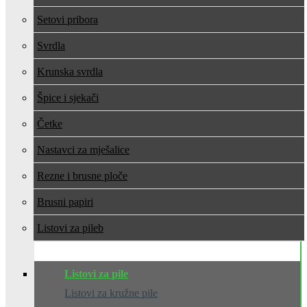
Setovi pribora
Svrdla
Krunska svrdla
Špice i sjekači
Četke
Nastavci za mješalice
Rezne i brusne ploče
Brusni papiri
Listovi za pile
Listovi za pile
Listovi za kružne pile