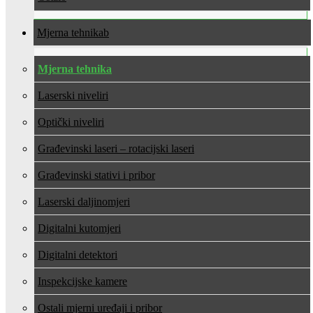
Mjerna tehnika
Mjerna tehnika
Laserski niveliri
Optički niveliri
Građevinski laseri – rotacijski laseri
Građevinski stativi i pribor
Laserski daljinomjeri
Digitalni kutomjeri
Digitalni detektori
Inspekcijske kamere
Ostali mjerni uređaji i pribor