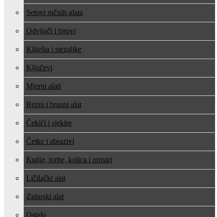
Setovi ručnih alata
Odvijači i bitovi
Kliješta i stezaljke
Ključevi
Mjerni alati
Rezni i brusni alat
Čekići i sjekire
Četke i abrazivi
Kutije, torbe, kolica i ormari
Ličilački alat
Zidarski alat
Ostalo