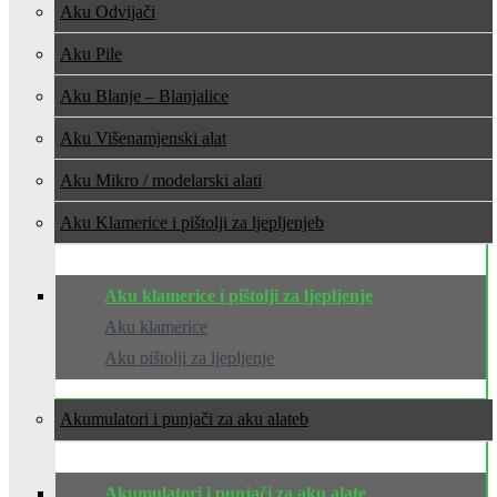
Aku Odvijači
Aku Pile
Aku Blanje – Blanjalice
Aku Višenamjenski alat
Aku Mikro / modelarski alati
Aku Klamerice i pištolji za ljepljenje
Aku klamerice i pištolji za ljepljenje
Aku klamerice
Aku pištolji za ljepljenje
Akumulatori i punjači za aku alate
Akumulatori i punjači za aku alate