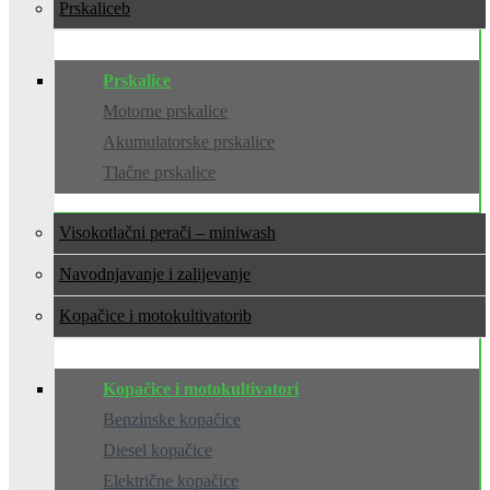
Prskalice
Prskalice
Motorne prskalice
Akumulatorske prskalice
Tlačne prskalice
Visokotlačni perači – miniwash
Navodnjavanje i zalijevanje
Kopačice i motokultivatori
Kopačice i motokultivatori
Benzinske kopačice
Diesel kopačice
Električne kopačice