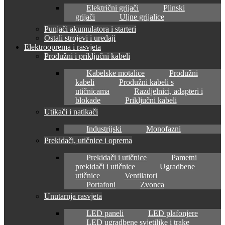
Električni grijači
Plinski
grijači
Uljne grijalice
Punjači akumulatora i starteri
Ostali strojevi i uređaji
Elektrooprema i rasvjeta
Produžni i priključni kabeli
Kabelske motalice
Produžni
kabeli
Produžni kabeli s
utičnicama
Razdjelnici, adapteri i
blokade
Priključni kabeli
Utikači i natikači
Industrijski
Monofazni
Prekidači, utičnice i oprema
Prekidači i utičnice
Pametni
prekidači i utičnice
Ugradbene
utičnice
Ventilatori
Portafoni
Zvonca
Unutarnja rasvjeta
LED paneli
LED plafonjere
LED ugradbene svjetiljke i trake