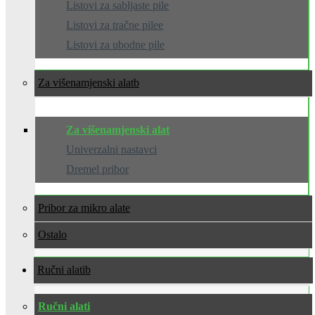
Listovi za sabljaste pile
Listovi za tračne pilee
Listovi za ubodne pile
Za višenamjenski alat
Za višenamjenski alat
Univerzalni nastavci
Dremel pribor
Pribor za mikro alate
Ostalo
Ručni alati
Ručni alati