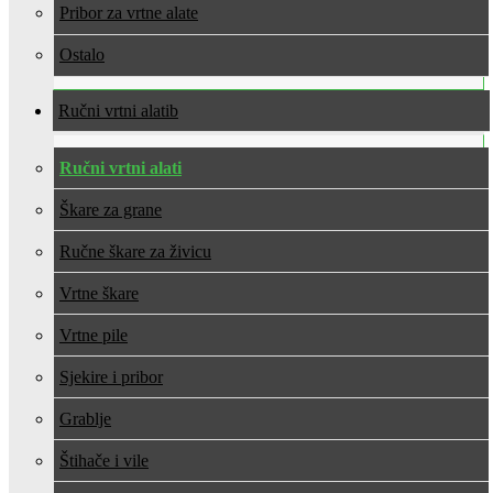
Pribor za vrtne alate
Ostalo
Ručni vrtni alati
Ručni vrtni alati
Škare za grane
Ručne škare za živicu
Vrtne škare
Vrtne pile
Sjekire i pribor
Grablje
Štihače i vile