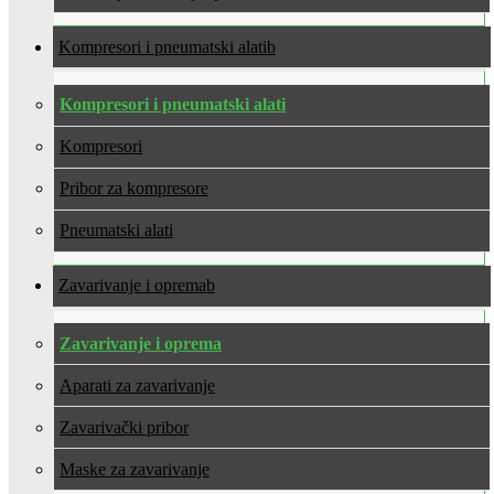
Kompresori i pneumatski alati
Kompresori i pneumatski alati
Kompresori
Pribor za kompresore
Pneumatski alati
Zavarivanje i oprema
Zavarivanje i oprema
Aparati za zavarivanje
Zavarivački pribor
Maske za zavarivanje