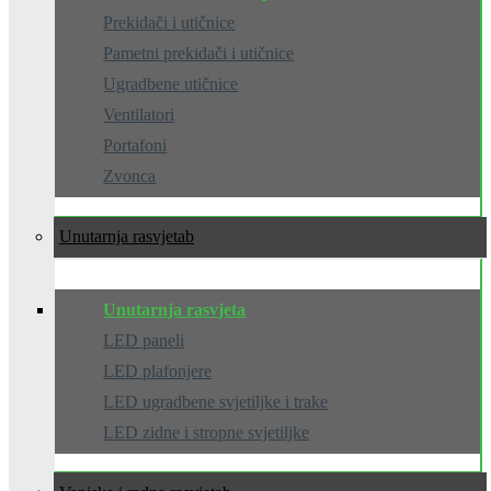
Prekidači i utičnice
Pametni prekidači i utičnice
Ugradbene utičnice
Ventilatori
Portafoni
Zvonca
Unutarnja rasvjeta
Unutarnja rasvjeta
LED paneli
LED plafonjere
LED ugradbene svjetiljke i trake
LED zidne i stropne svjetiljke