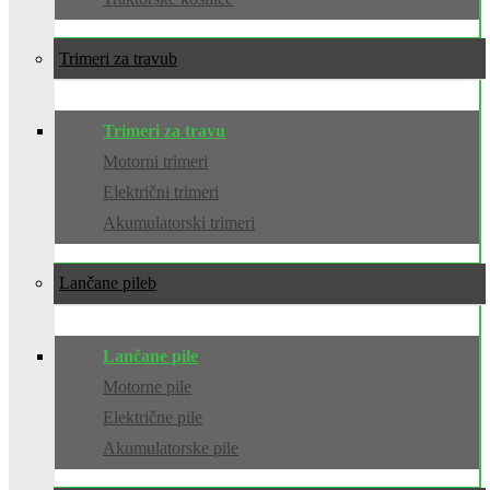
Trimeri za travu
Trimeri za travu
Motorni trimeri
Električni trimeri
Akumulatorski trimeri
Lančane pile
Lančane pile
Motorne pile
Električne pile
Akumulatorske pile