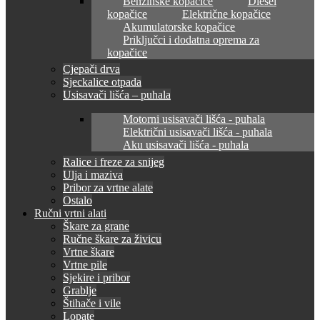
Benzinske kopačice
Diesel
kopačice
Električne kopačice
Akumulatorske kopačice
Priključci i dodatna oprema za
kopačice
Cjepači drva
Sjeckalice otpada
Usisavači lišća – puhala
Motorni usisavači lišća - puhala
Električni usisavači lišća - puhala
Aku usisavači lišća - puhala
Ralice i freze za snijeg
Ulja i maziva
Pribor za vrtne alate
Ostalo
Ručni vrtni alati
Škare za grane
Ručne škare za živicu
Vrtne škare
Vrtne pile
Sjekire i pribor
Grablje
Štihače i vile
Lopate