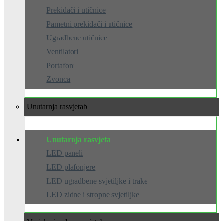
Prekidači i utičnice
Pametni prekidači i utičnice
Ugradbene utičnice
Ventilatori
Portafoni
Zvonca
Unutarnja rasvjeta
Unutarnja rasvjeta
LED paneli
LED plafonjere
LED ugradbene svjetiljke i trake
LED zidne i stropne svjetiljke