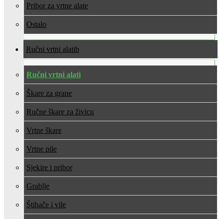
Pribor za vrtne alate
Ostalo
Ručni vrtni alati
Ručni vrtni alati
Škare za grane
Ručne škare za živicu
Vrtne škare
Vrtne pile
Sjekire i pribor
Grablje
Štihače i vile