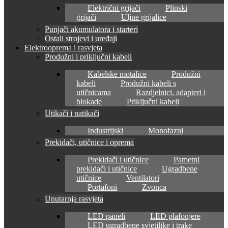
Električni grijači
Plinski
grijači
Uljne grijalice
Punjači akumulatora i starteri
Ostali strojevi i uređaji
Elektrooprema i rasvjeta
Produžni i priključni kabeli
Kabelske motalice
Produžni
kabeli
Produžni kabeli s
utičnicama
Razdjelnici, adapteri i
blokade
Priključni kabeli
Utikači i natikači
Industrijski
Monofazni
Prekidači, utičnice i oprema
Prekidači i utičnice
Pametni
prekidači i utičnice
Ugradbene
utičnice
Ventilatori
Portafoni
Zvonca
Unutarnja rasvjeta
LED paneli
LED plafonjere
LED ugradbene svjetiljke i trake