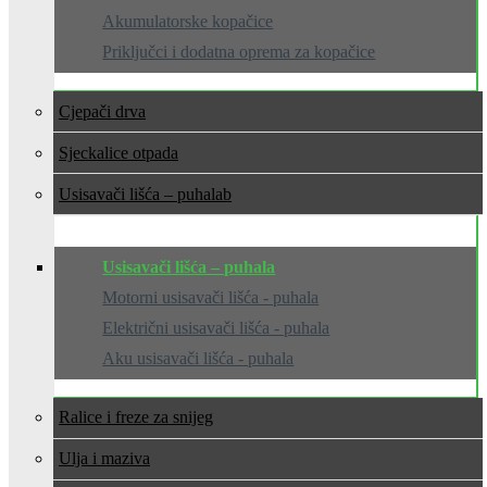
Akumulatorske kopačice
Priključci i dodatna oprema za kopačice
Cjepači drva
Sjeckalice otpada
Usisavači lišća – puhala
Usisavači lišća – puhala
Motorni usisavači lišća - puhala
Električni usisavači lišća - puhala
Aku usisavači lišća - puhala
Ralice i freze za snijeg
Ulja i maziva