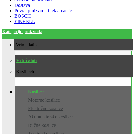
Dostava
Povrat proizvoda i reklamacije
BOSCH
EINHELL
Kategorije proizvoda
Vrtni alati
Vrtni alati
Kosilice
Kosilice
Motorne kosilice
Električne kosilice
Akumulatorske kosilice
Ručne kosilice
Traktorske kosilice