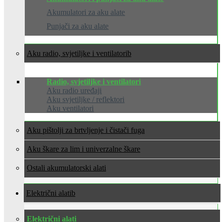
Akumulatori za aku alate
Punjači za aku alate
Aku radio, svjetiljke i ventilatori
Radio, svjetiljke i ventilatori
Aku radio uređaji
Aku svjetiljke / reflektori
Aku ventilatori
Aku pištolji za brtvljenje i čistači fuga
Aku škare za lim i univerzalne škare
Ostali akumulatorski alati
Električni alati
Električni alati