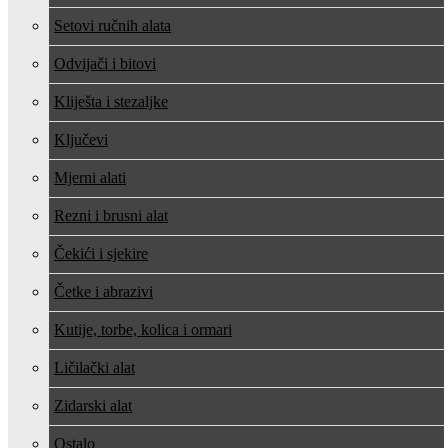
Setovi ručnih alata
Odvijači i bitovi
Kliješta i stezaljke
Ključevi
Mjerni alati
Rezni i brusni alat
Čekići i sjekire
Četke i abrazivi
Kutije, torbe, kolica i ormari
Ličilački alat
Zidarski alat
Ostalo