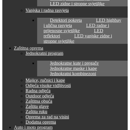
LED zidne i stropne svjetiljke
Vanjska i radna rasvjeta
Detektori pokreta
LED highbay
i ulična rasvjeta
LED radne i
prijenosne svjetiljke
LED
reflektori
LED vanjske zidne i
stropne svjetiljke
Zaštitna oprema
Jednokratni program
Jednokratne kute i pregače
Jednokratne maske i kape
Jednokratni kombinezoni
Majice, ručnici i kape
Odjeća visoke vidljivosti
Radna odjeća
Outdoor odjeća
Zaštitna obuća
Zaštita glave
Zaštita ruku
Oprema za rad na visini
Dodatna oprema
Auto i moto program