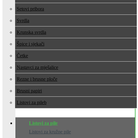
Setovi pribora
Svrdla
Krunska svrdla
Špice i sjekači
Četke
Nastavci za mješalice
Rezne i brusne ploče
Brusni papiri
Listovi za pile
Listovi za pile
Listovi za kružne pile