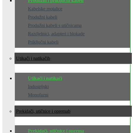
Produžni i priključni kabeli
Kabelske motalice
Produžni kabeli
Produžni kabeli s utičnicama
Razdjelnici, adapteri i blokade
Priključni kabeli
Utikači i natikači
Utikači i natikači
Industrijski
Monofazni
Prekidači, utičnice i oprema
Prekidači, utičnice i oprema