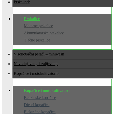
Prskalice
Prskalice
Motorne prskalice
Akumulatorske prskalice
Tlačne prskalice
Visokotlačni perači – miniwash
Navodnjavanje i zalijevanje
Kopačice i motokultivatori
Kopačice i motokultivatori
Benzinske kopačice
Diesel kopačice
Električne kopačice