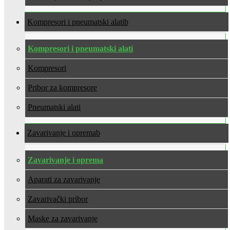
Kompresori i pneumatski alati
Kompresori i pneumatski alati
Kompresori
Pribor za kompresore
Pneumatski alati
Zavarivanje i oprema
Zavarivanje i oprema
Aparati za zavarivanje
Zavarivački pribor
Maske za zavarivanje