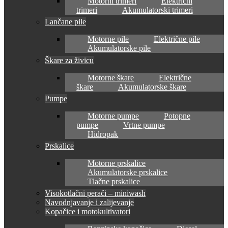
Motorni trimeri
Električni
trimeri
Akumulatorski trimeri
Lančane pile
Motorne pile
Električne pile
Akumulatorske pile
Škare za živicu
Motorne škare
Električne
škare
Akumulatorske škare
Pumpe
Motorne pumpe
Potopne
pumpe
Vrtne pumpe
Hidropak
Prskalice
Motorne prskalice
Akumulatorske prskalice
Tlačne prskalice
Visokotlačni perači – miniwash
Navodnjavanje i zalijevanje
Kopačice i motokultivatori