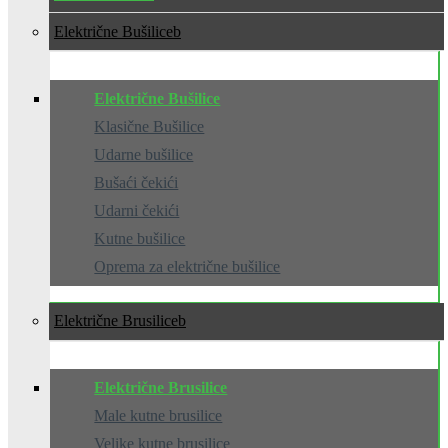
Električne Bušilice
Električne Bušilice
Klasične Bušilice
Udarne bušilice
Bušaći čekići
Udarni čekići
Kutne bušilice
Oprema za električne bušilice
Električne Brusilice
Električne Brusilice
Male kutne brusilice
Velike kutne brusilice