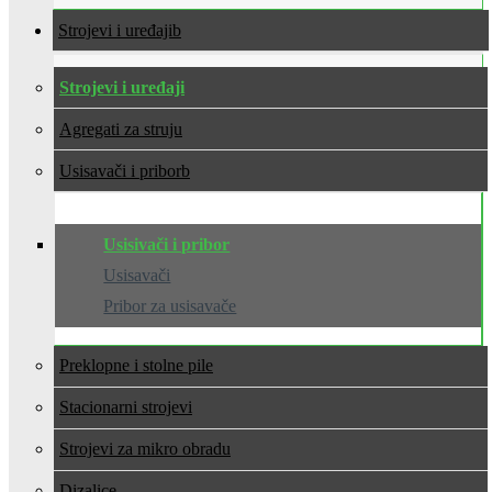
Strojevi i uređaji
Strojevi i uređaji
Agregati za struju
Usisavači i pribor
Usisivači i pribor
Usisavači
Pribor za usisavače
Preklopne i stolne pile
Stacionarni strojevi
Strojevi za mikro obradu
Dizalice