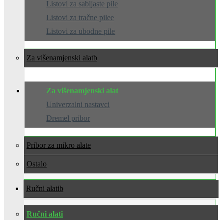
Listovi za sabljaste pile
Listovi za tračne pilee
Listovi za ubodne pile
Za višenamjenski alat
Za višenamjenski alat
Univerzalni nastavci
Dremel pribor
Pribor za mikro alate
Ostalo
Ručni alati
Ručni alati