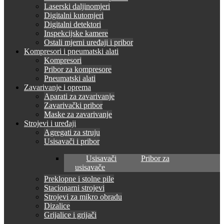
Laserski daljinomjeri
Digitalni kutomjeri
Digitalni detektori
Inspekcijske kamere
Ostali mjerni uređaji i pribor
Kompresori i pneumatski alati
Kompresori
Pribor za kompresore
Pneumatski alati
Zavarivanje i oprema
Aparati za zavarivanje
Zavarivački pribor
Maske za zavarivanje
Strojevi i uređaji
Agregati za struju
Usisavači i pribor
Usisavači
Pribor za
usisavače
Preklopne i stolne pile
Stacionarni strojevi
Strojevi za mikro obradu
Dizalice
Grijalice i grijači