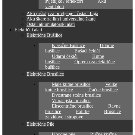
svjetiljke / reflektori
Aku
ventilatori
Aku pištolji za brtvljenje i čistači fuga
Aku škare za lim i univerzalne škare
Ostali akumulatorski alati
Električni alati
Električne Bušilice
Klasične Bušilice
Udarne
bušilice
Bušaći čekići
Udarni čekići
Kutne
bušilice
Oprema za električne
bušilice
Električne Brusilice
Male kutne brusilice
Velike
kutne brusilice
Tračne brusilice
Dvostrane stolne brusilice
Vibracijske brusilice
Ekscentrične brusilice
Ravne
brusilice
Polirke
Brusilice
za zidove i stropove
Električne Pile
Ubodne pile
Ručne kružne