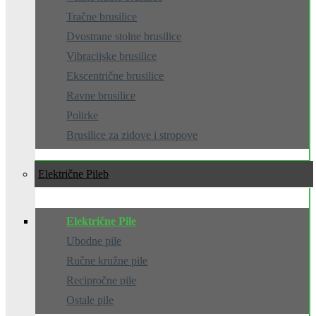
Tračne brusilice
Dvostrane stolne brusilice
Vibracijske brusilice
Ekscentrične brusilice
Ravne brusilice
Polirke
Brusilice za zidove i stropove
Električne Pile
Električne Pile
Ubodne pile
Ručne kružne pile
Recipročne pile
Ostale pile