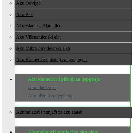
Aku Odvijači
Aku Pile
Aku Blanje – Blanjalice
Aku Višenamjenski alat
Aku Mikro / modelarski alati
Aku Klamerice i pištolji za ljepljenje
Aku klamerice i pištolji za ljepljenje
Aku klamerice
Aku pištolji za ljepljenje
Akumulatori i punjači za aku alate
Akumulatori i punjači za aku alate