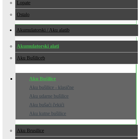
Lopate
Ostalo
Akumulatorski / Aku alati
Akumulatorski alati
Aku Bušilice
Aku Bušilice
Aku bušilice - klasične
Aku udarne bušilice
Aku bušaći čekići
Aku kutne bušilice
Aku Brusilice