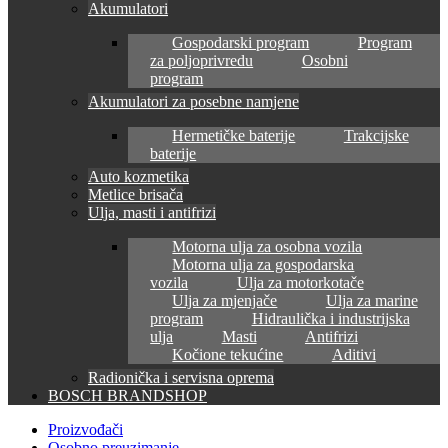
Akumulatori
Gospodarski program
Program
za poljoprivredu
Osobni
program
Akumulatori za posebne namjene
Hermetičke baterije
Trakcijske
baterije
Auto kozmetika
Metlice brisača
Ulja, masti i antifrizi
Motorna ulja za osobna vozila
Motorna ulja za gospodarska
vozila
Ulja za motorkotače
Ulja za mjenjače
Ulja za marine
program
Hidraulička i industrijska
ulja
Masti
Antifrizi
Kočione tekućine
Aditivi
Radionička i servisna oprema
BOSCH BRANDSHOP
Proizvođači
Osobno preuzimanje