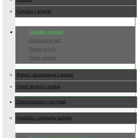
Grijalice i grijači
Grijalice i grijači
Električni grijači
Plinski grijači
Uljne grijalice
Punjači akumulatora i starteri
Ostali strojevi i uređaji
Elektrooprema i rasvjeta
Produžni i priključni kabeli