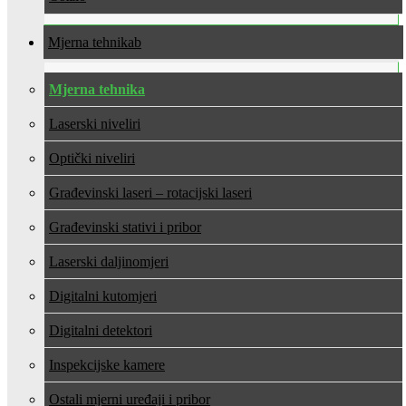
Mjerna tehnika
Mjerna tehnika
Laserski niveliri
Optički niveliri
Građevinski laseri – rotacijski laseri
Građevinski stativi i pribor
Laserski daljinomjeri
Digitalni kutomjeri
Digitalni detektori
Inspekcijske kamere
Ostali mjerni uređaji i pribor