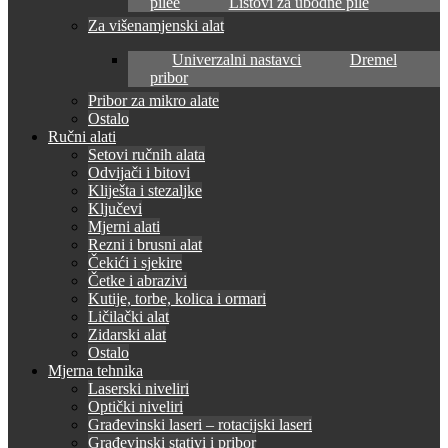
pilee
Listovi za ubodne pile
Za višenamjenski alat
Univerzalni nastavci
Dremel
pribor
Pribor za mikro alate
Ostalo
Ručni alati
Setovi ručnih alata
Odvijači i bitovi
Kliješta i stezaljke
Ključevi
Mjerni alati
Rezni i brusni alat
Čekići i sjekire
Četke i abrazivi
Kutije, torbe, kolica i ormari
Ličilački alat
Zidarski alat
Ostalo
Mjerna tehnika
Laserski niveliri
Optički niveliri
Građevinski laseri – rotacijski laseri
Građevinski stativi i pribor