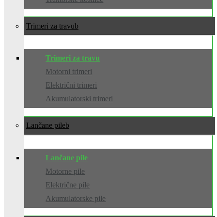
Trimeri za travu
Trimeri za travu
Motorni trimeri
Električni trimeri
Akumulatorski trimeri
Lančane pile
Lančane pile
Motorne pile
Električne pile
Akumulatorske pile