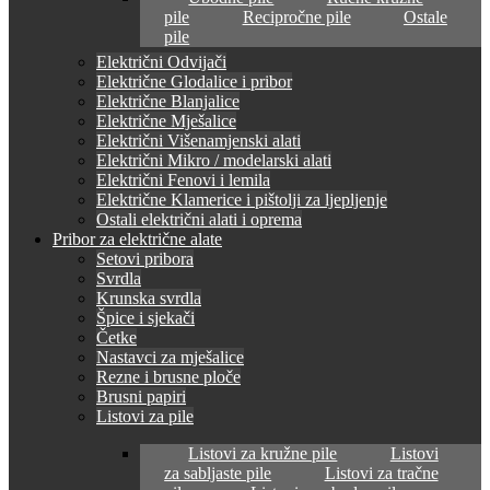
pile
Recipročne pile
Ostale
pile
Električni Odvijači
Električne Glodalice i pribor
Električne Blanjalice
Električne Mješalice
Električni Višenamjenski alati
Električni Mikro / modelarski alati
Električni Fenovi i lemila
Električne Klamerice i pištolji za ljepljenje
Ostali električni alati i oprema
Pribor za električne alate
Setovi pribora
Svrdla
Krunska svrdla
Špice i sjekači
Četke
Nastavci za mješalice
Rezne i brusne ploče
Brusni papiri
Listovi za pile
Listovi za kružne pile
Listovi
za sabljaste pile
Listovi za tračne