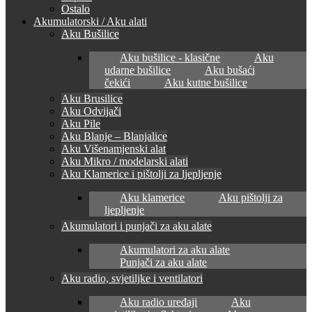
Ostalo
Akumulatorski / Aku alati
Aku Bušilice
Aku bušilice - klasične
Aku
udarne bušilice
Aku bušaći
čekići
Aku kutne bušilice
Aku Brusilice
Aku Odvijači
Aku Pile
Aku Blanje – Blanjalice
Aku Višenamjenski alat
Aku Mikro / modelarski alati
Aku Klamerice i pištolji za ljepljenje
Aku klamerice
Aku pištolji za
ljepljenje
Akumulatori i punjači za aku alate
Akumulatori za aku alate
Punjači za aku alate
Aku radio, svjetiljke i ventilatori
Aku radio uređaji
Aku