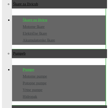
Škare za živicu
Škare za živicu
Motorne škare
Električne škare
Akumulatorske škare
Pumpe
Pumpe
Motorne pumpe
Potopne pumpe
Vrtne pumpe
Hidropak