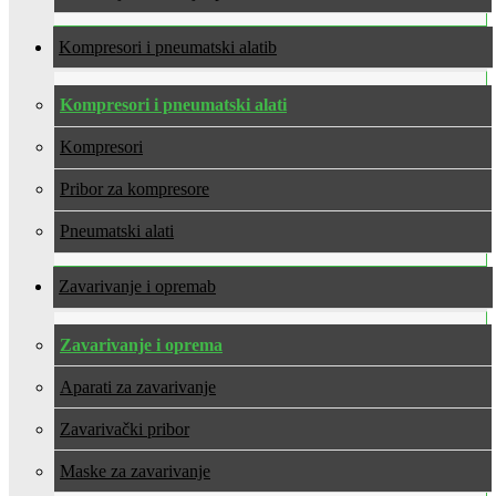
Kompresori i pneumatski alati
Kompresori i pneumatski alati
Kompresori
Pribor za kompresore
Pneumatski alati
Zavarivanje i oprema
Zavarivanje i oprema
Aparati za zavarivanje
Zavarivački pribor
Maske za zavarivanje