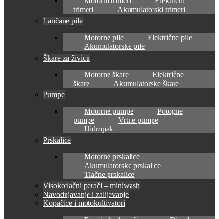
Motorni trimeri
Električni
trimeri
Akumulatorski trimeri
Lančane pile
Motorne pile
Električne pile
Akumulatorske pile
Škare za živicu
Motorne škare
Električne
škare
Akumulatorske škare
Pumpe
Motorne pumpe
Potopne
pumpe
Vrtne pumpe
Hidropak
Prskalice
Motorne prskalice
Akumulatorske prskalice
Tlačne prskalice
Visokotlačni perači – miniwash
Navodnjavanje i zalijevanje
Kopačice i motokultivatori