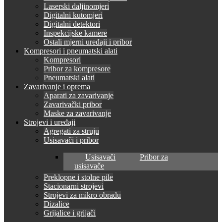
Laserski daljinomjeri
Digitalni kutomjeri
Digitalni detektori
Inspekcijske kamere
Ostali mjerni uređaji i pribor
Kompresori i pneumatski alati
Kompresori
Pribor za kompresore
Pneumatski alati
Zavarivanje i oprema
Aparati za zavarivanje
Zavarivački pribor
Maske za zavarivanje
Strojevi i uređaji
Agregati za struju
Usisavači i pribor
Usisavači
Pribor za
usisavače
Preklopne i stolne pile
Stacionarni strojevi
Strojevi za mikro obradu
Dizalice
Grijalice i grijači