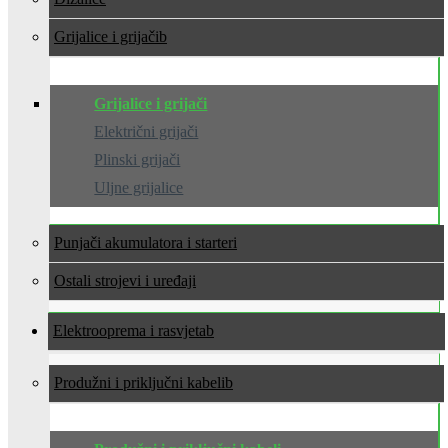
Grijalice i grijači
Grijalice i grijači
Električni grijači
Plinski grijači
Uljne grijalice
Punjači akumulatora i starteri
Ostali strojevi i uređaji
Elektrooprema i rasvjeta
Produžni i priključni kabeli