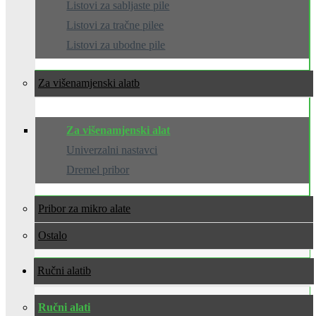
Listovi za sabljaste pile
Listovi za tračne pilee
Listovi za ubodne pile
Za višenamjenski alat
Za višenamjenski alat
Univerzalni nastavci
Dremel pribor
Pribor za mikro alate
Ostalo
Ručni alati
Ručni alati