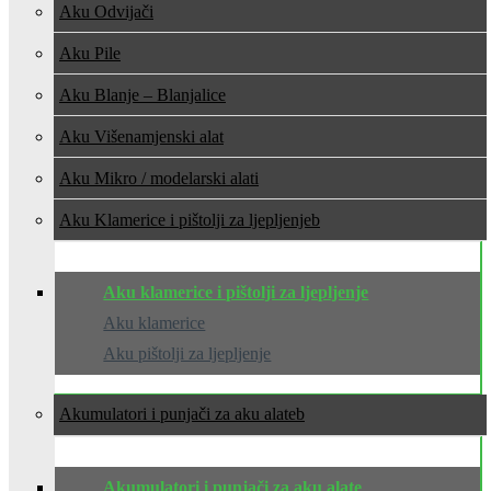
Aku Odvijači
Aku Pile
Aku Blanje – Blanjalice
Aku Višenamjenski alat
Aku Mikro / modelarski alati
Aku Klamerice i pištolji za ljepljenje
Aku klamerice i pištolji za ljepljenje
Aku klamerice
Aku pištolji za ljepljenje
Akumulatori i punjači za aku alate
Akumulatori i punjači za aku alate