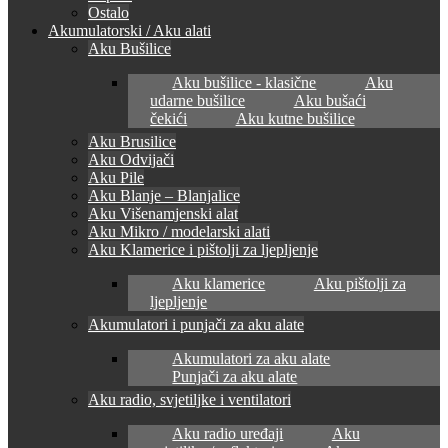
Ostalo
Akumulatorski / Aku alati
Aku Bušilice
Aku bušilice - klasične
Aku
udarne bušilice
Aku bušaći
čekići
Aku kutne bušilice
Aku Brusilice
Aku Odvijači
Aku Pile
Aku Blanje – Blanjalice
Aku Višenamjenski alat
Aku Mikro / modelarski alati
Aku Klamerice i pištolji za ljepljenje
Aku klamerice
Aku pištolji za
ljepljenje
Akumulatori i punjači za aku alate
Akumulatori za aku alate
Punjači za aku alate
Aku radio, svjetiljke i ventilatori
Aku radio uređaji
Aku