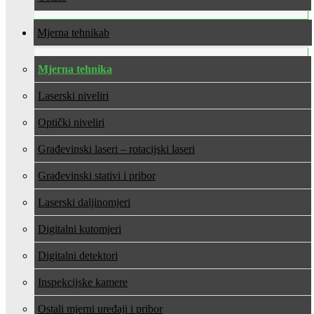
Mjerna tehnika
Mjerna tehnika
Laserski niveliri
Optički niveliri
Građevinski laseri – rotacijski laseri
Građevinski stativi i pribor
Laserski daljinomjeri
Digitalni kutomjeri
Digitalni detektori
Inspekcijske kamere
Ostali mjerni uređaji i pribor