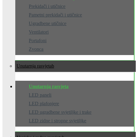
Prekidači i utičnice
Pametni prekidači i utičnice
Ugradbene utičnice
Ventilatori
Portafoni
Zvonca
Unutarnja rasvjeta
Unutarnja rasvjeta
LED paneli
LED plafonjere
LED ugradbene svjetiljke i trake
LED zidne i stropne svjetiljke