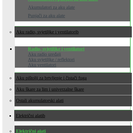
Akumulatori za aku alate
Punjači za aku alate
Aku radio, svjetiljke i ventilatori
Radio, svjetiljke i ventilatori
Aku radio uređaji
Aku svjetiljke / reflektori
Aku ventilatori
Aku pištolji za brtvljenje i čistači fuga
Aku škare za lim i univerzalne škare
Ostali akumulatorski alati
Električni alati
Električni alati