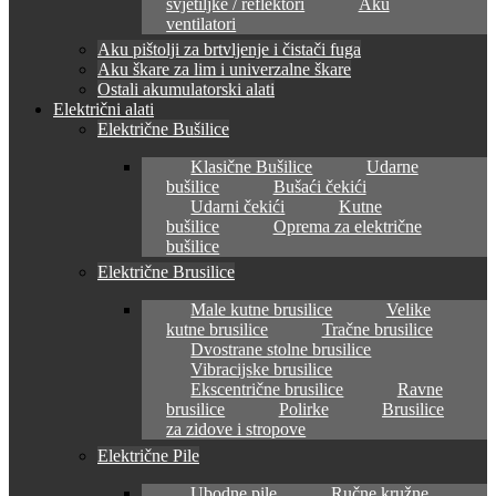
svjetiljke / reflektori
Aku
ventilatori
Aku pištolji za brtvljenje i čistači fuga
Aku škare za lim i univerzalne škare
Ostali akumulatorski alati
Električni alati
Električne Bušilice
Klasične Bušilice
Udarne
bušilice
Bušaći čekići
Udarni čekići
Kutne
bušilice
Oprema za električne
bušilice
Električne Brusilice
Male kutne brusilice
Velike
kutne brusilice
Tračne brusilice
Dvostrane stolne brusilice
Vibracijske brusilice
Ekscentrične brusilice
Ravne
brusilice
Polirke
Brusilice
za zidove i stropove
Električne Pile
Ubodne pile
Ručne kružne