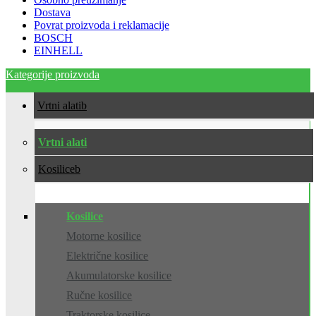
Dostava
Povrat proizvoda i reklamacije
BOSCH
EINHELL
Kategorije proizvoda
Vrtni alati
Vrtni alati
Kosilice
Kosilice
Motorne kosilice
Električne kosilice
Akumulatorske kosilice
Ručne kosilice
Traktorske kosilice