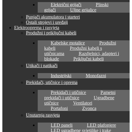
Električni grijači
Plinski
grijači
Uljne grijalice
Punjači akumulatora i starteri
Ostali strojevi i uređaji
Elektrooprema i rasvjeta
Produžni i priključni kabeli
Kabelske motalice
Produžni
kabeli
Produžni kabeli s
utičnicama
Razdjelnici, adapteri i
blokade
Priključni kabeli
Utikači i natikači
Industrijski
Monofazni
Prekidači, utičnice i oprema
Prekidači i utičnice
Pametni
prekidači i utičnice
Ugradbene
utičnice
Ventilatori
Portafoni
Zvonca
Unutarnja rasvjeta
LED paneli
LED plafonjere
LED ugradbene svjetiljke i trake