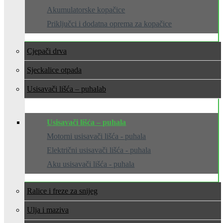
Akumulatorske kopačice
Priključci i dodatna oprema za kopačice
Cjepači drva
Sjeckalice otpada
Usisavači lišća – puhala
Usisavači lišća – puhala
Motorni usisavači lišća - puhala
Električni usisavači lišća - puhala
Aku usisavači lišća - puhala
Ralice i freze za snijeg
Ulja i maziva