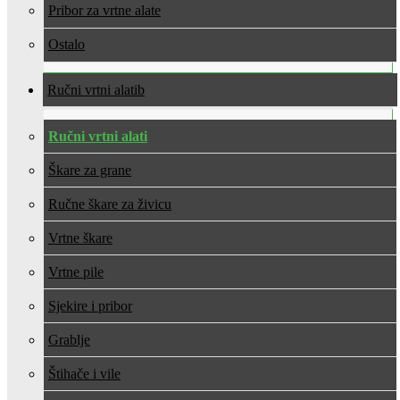
Pribor za vrtne alate
Ostalo
Ručni vrtni alati
Ručni vrtni alati
Škare za grane
Ručne škare za živicu
Vrtne škare
Vrtne pile
Sjekire i pribor
Grablje
Štihače i vile