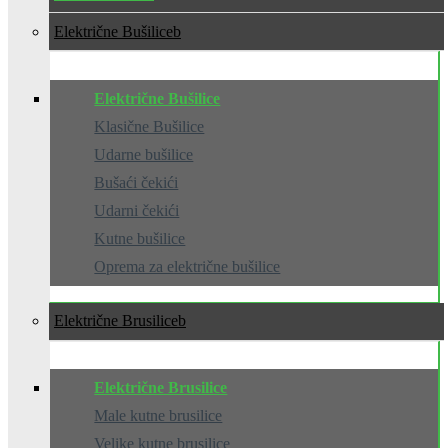
Električne Bušilice
Električne Bušilice
Klasične Bušilice
Udarne bušilice
Bušaći čekići
Udarni čekići
Kutne bušilice
Oprema za električne bušilice
Električne Brusilice
Električne Brusilice
Male kutne brusilice
Velike kutne brusilice