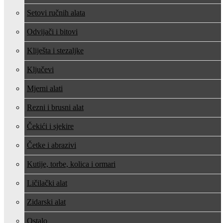
Setovi ručnih alata
Odvijači i bitovi
Kliješta i stezaljke
Ključevi
Mjerni alati
Rezni i brusni alat
Čekići i sjekire
Četke i abrazivi
Kutije, torbe, kolica i ormari
Ličilački alat
Zidarski alat
Ostalo