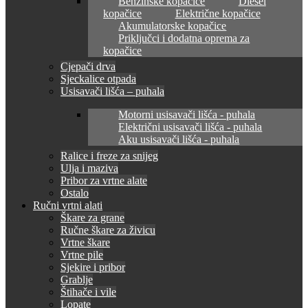
Benzinske kopačice
Diesel
kopačice
Električne kopačice
Akumulatorske kopačice
Priključci i dodatna oprema za
kopačice
Cjepači drva
Sjeckalice otpada
Usisavači lišća – puhala
Motorni usisavači lišća - puhala
Električni usisavači lišća - puhala
Aku usisavači lišća - puhala
Ralice i freze za snijeg
Ulja i maziva
Pribor za vrtne alate
Ostalo
Ručni vrtni alati
Škare za grane
Ručne škare za živicu
Vrtne škare
Vrtne pile
Sjekire i pribor
Grablje
Štihače i vile
Lopate