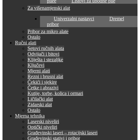
pilee
Listovi za ubodne pile
Za višenamjenski alat
Univerzalni nastavci
Dremel
pribor
Pribor za mikro alate
Ostalo
Ručni alati
Setovi ručnih alata
Odvijači i bitovi
Kliješta i stezaljke
Ključevi
Mjerni alati
Rezni i brusni alat
Čekići i sjekire
Četke i abrazivi
Kutije, torbe, kolica i ormari
Ličilački alat
Zidarski alat
Ostalo
Mjerna tehnika
Laserski niveliri
Optički niveliri
Građevinski laseri – rotacijski laseri
Građevinski stativi i pribor