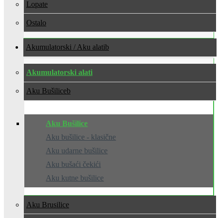
Lopate
Ostalo
Akumulatorski / Aku alati
Akumulatorski alati
Aku Bušilice
Aku Bušilice
Aku bušilice - klasične
Aku udarne bušilice
Aku bušaći čekići
Aku kutne bušilice
Aku Brusilice