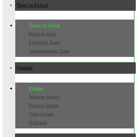
Škare za živicu
Škare za živicu
Motorne škare
Električne škare
Akumulatorske škare
Pumpe
Pumpe
Motorne pumpe
Potopne pumpe
Vrtne pumpe
Hidropak