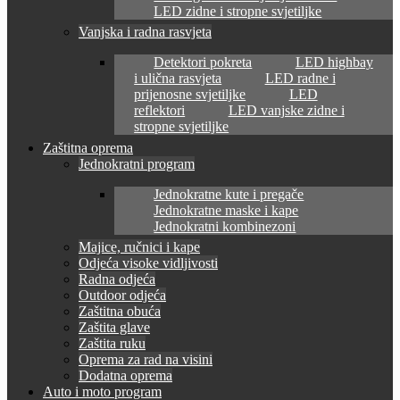
LED zidne i stropne svjetiljke
Vanjska i radna rasvjeta
Detektori pokreta
LED highbay
i ulična rasvjeta
LED radne i
prijenosne svjetiljke
LED
reflektori
LED vanjske zidne i
stropne svjetiljke
Zaštitna oprema
Jednokratni program
Jednokratne kute i pregače
Jednokratne maske i kape
Jednokratni kombinezoni
Majice, ručnici i kape
Odjeća visoke vidljivosti
Radna odjeća
Outdoor odjeća
Zaštitna obuća
Zaštita glave
Zaštita ruku
Oprema za rad na visini
Dodatna oprema
Auto i moto program