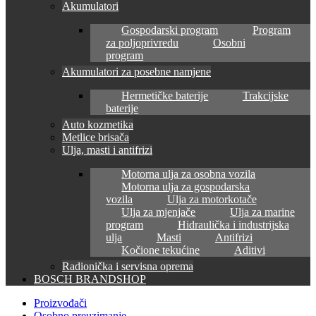
Akumulatori
Gospodarski program
Program
za poljoprivredu
Osobni
program
Akumulatori za posebne namjene
Hermetičke baterije
Trakcijske
baterije
Auto kozmetika
Metlice brisača
Ulja, masti i antifrizi
Motorna ulja za osobna vozila
Motorna ulja za gospodarska
vozila
Ulja za motorkotače
Ulja za mjenjače
Ulja za marine
program
Hidraulička i industrijska
ulja
Masti
Antifrizi
Kočione tekućine
Aditivi
Radionička i servisna oprema
BOSCH BRANDSHOP
Proizvođači
Osobno preuzimanje