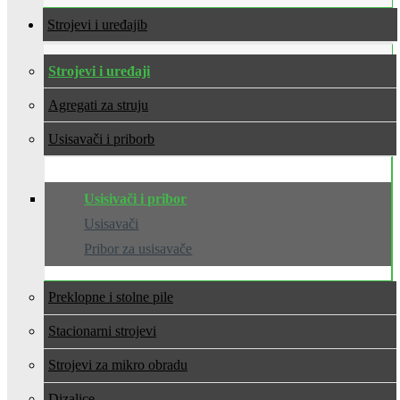
Strojevi i uređaji
Strojevi i uređaji
Agregati za struju
Usisavači i pribor
Usisivači i pribor
Usisavači
Pribor za usisavače
Preklopne i stolne pile
Stacionarni strojevi
Strojevi za mikro obradu
Dizalice