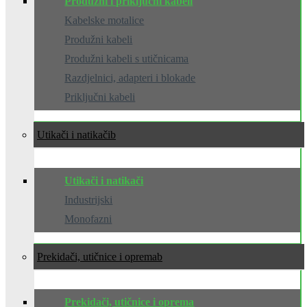
Produžni i priključni kabeli
Kabelske motalice
Produžni kabeli
Produžni kabeli s utičnicama
Razdjelnici, adapteri i blokade
Priključni kabeli
Utikači i natikači
Utikači i natikači
Industrijski
Monofazni
Prekidači, utičnice i oprema
Prekidači, utičnice i oprema