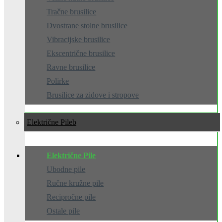
Tračne brusilice
Dvostrane stolne brusilice
Vibracijske brusilice
Ekscentrične brusilice
Ravne brusilice
Polirke
Brusilice za zidove i stropove
Električne Pile
Električne Pile
Ubodne pile
Ručne kružne pile
Recipročne pile
Ostale pile