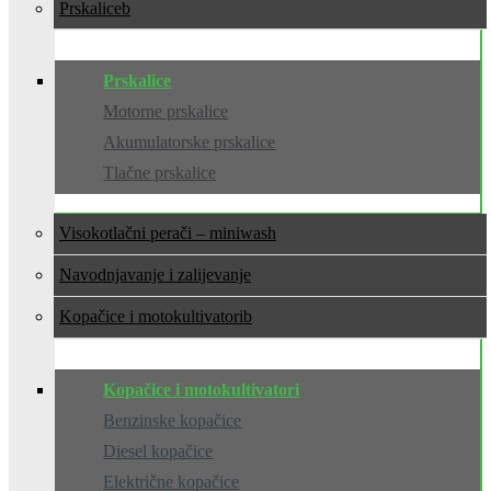
Prskalice
Prskalice
Motorne prskalice
Akumulatorske prskalice
Tlačne prskalice
Visokotlačni perači – miniwash
Navodnjavanje i zalijevanje
Kopačice i motokultivatori
Kopačice i motokultivatori
Benzinske kopačice
Diesel kopačice
Električne kopačice