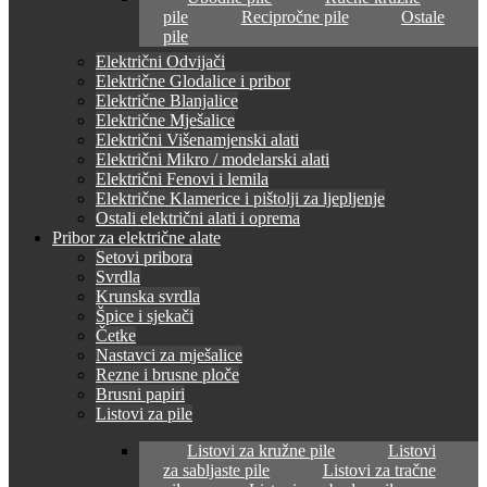
pile
Recipročne pile
Ostale
pile
Električni Odvijači
Električne Glodalice i pribor
Električne Blanjalice
Električne Mješalice
Električni Višenamjenski alati
Električni Mikro / modelarski alati
Električni Fenovi i lemila
Električne Klamerice i pištolji za ljepljenje
Ostali električni alati i oprema
Pribor za električne alate
Setovi pribora
Svrdla
Krunska svrdla
Špice i sjekači
Četke
Nastavci za mješalice
Rezne i brusne ploče
Brusni papiri
Listovi za pile
Listovi za kružne pile
Listovi
za sabljaste pile
Listovi za tračne