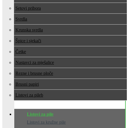
Setovi pribora
Svrdla
Krunska svrdla
Špice i sjekači
Četke
Nastavci za mješalice
Rezne i brusne ploče
Brusni papiri
Listovi za pile
Listovi za pile
Listovi za kružne pile