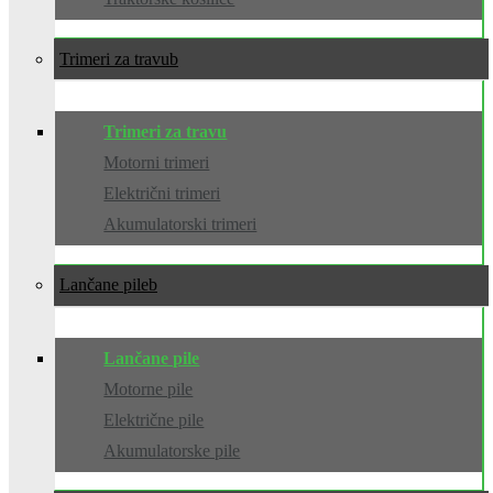
Trimeri za travu
Trimeri za travu
Motorni trimeri
Električni trimeri
Akumulatorski trimeri
Lančane pile
Lančane pile
Motorne pile
Električne pile
Akumulatorske pile