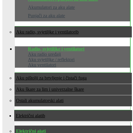
Akumulatori za aku alate
Punjači za aku alate
Aku radio, svjetiljke i ventilatori
Radio, svjetiljke i ventilatori
Aku radio uređaji
Aku svjetiljke / reflektori
Aku ventilatori
Aku pištolji za brtvljenje i čistači fuga
Aku škare za lim i univerzalne škare
Ostali akumulatorski alati
Električni alati
Električni alati