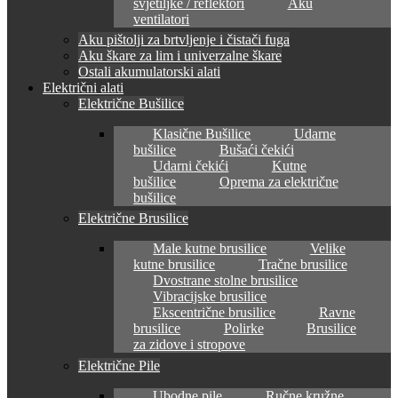
svjetiljke / reflektori
Aku
ventilatori
Aku pištolji za brtvljenje i čistači fuga
Aku škare za lim i univerzalne škare
Ostali akumulatorski alati
Električni alati
Električne Bušilice
Klasične Bušilice
Udarne
bušilice
Bušaći čekići
Udarni čekići
Kutne
bušilice
Oprema za električne
bušilice
Električne Brusilice
Male kutne brusilice
Velike
kutne brusilice
Tračne brusilice
Dvostrane stolne brusilice
Vibracijske brusilice
Ekscentrične brusilice
Ravne
brusilice
Polirke
Brusilice
za zidove i stropove
Električne Pile
Ubodne pile
Ručne kružne