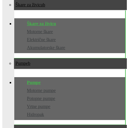
Škare za živicu
Škare za živicu
Motorne škare
Električne škare
Akumulatorske škare
Pumpe
Pumpe
Motorne pumpe
Potopne pumpe
Vrtne pumpe
Hidropak