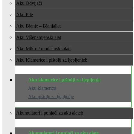
Aku Odvijači
Aku Pile
Aku Blanje – Blanjalice
Aku Višenamjenski alat
Aku Mikro / modelarski alati
Aku Klamerice i pištolji za ljepljenje
Aku klamerice i pištolji za ljepljenje
Aku klamerice
Aku pištolji za ljepljenje
Akumulatori i punjači za aku alate
Akumulatori i punjači za aku alate