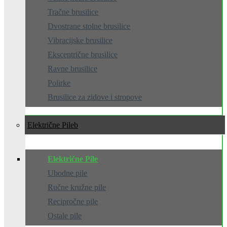
Tračne brusilice
Dvostrane stolne brusilice
Vibracijske brusilice
Ekscentrične brusilice
Ravne brusilice
Polirke
Brusilice za zidove i stropove
Električne Pile
Električne Pile
Ubodne pile
Ručne kružne pile
Recipročne pile
Ostale pile