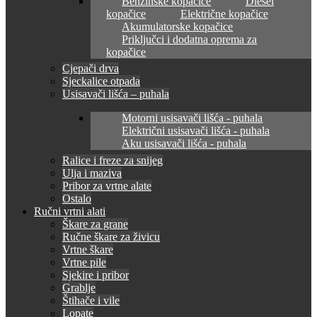
Benzinske kopačice
Diesel
kopačice
Električne kopačice
Akumulatorske kopačice
Priključci i dodatna oprema za
kopačice
Cjepači drva
Sjeckalice otpada
Usisavači lišća – puhala
Motorni usisavači lišća - puhala
Električni usisavači lišća - puhala
Aku usisavači lišća - puhala
Ralice i freze za snijeg
Ulja i maziva
Pribor za vrtne alate
Ostalo
Ručni vrtni alati
Škare za grane
Ručne škare za živicu
Vrtne škare
Vrtne pile
Sjekire i pribor
Grablje
Štihače i vile
Lopate