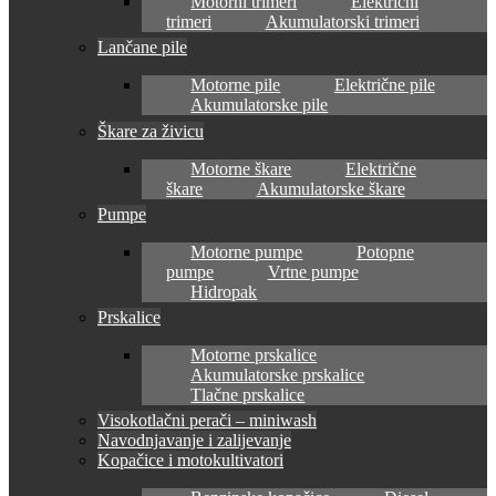
Motorni trimeri
Električni
trimeri
Akumulatorski trimeri
Lančane pile
Motorne pile
Električne pile
Akumulatorske pile
Škare za živicu
Motorne škare
Električne
škare
Akumulatorske škare
Pumpe
Motorne pumpe
Potopne
pumpe
Vrtne pumpe
Hidropak
Prskalice
Motorne prskalice
Akumulatorske prskalice
Tlačne prskalice
Visokotlačni perači – miniwash
Navodnjavanje i zalijevanje
Kopačice i motokultivatori