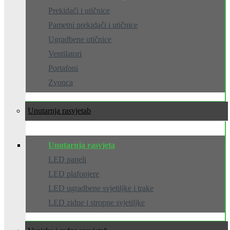
Prekidači i utičnice
Pametni prekidači i utičnice
Ugradbene utičnice
Ventilatori
Portafoni
Zvonca
Unutarnja rasvjeta
Unutarnja rasvjeta
LED paneli
LED plafonjere
LED ugradbene svjetiljke i trake
LED zidne i stropne svjetiljke