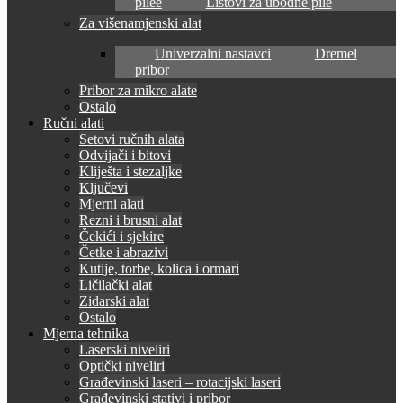
pilee
Listovi za ubodne pile
Za višenamjenski alat
Univerzalni nastavci
Dremel
pribor
Pribor za mikro alate
Ostalo
Ručni alati
Setovi ručnih alata
Odvijači i bitovi
Kliješta i stezaljke
Ključevi
Mjerni alati
Rezni i brusni alat
Čekići i sjekire
Četke i abrazivi
Kutije, torbe, kolica i ormari
Ličilački alat
Zidarski alat
Ostalo
Mjerna tehnika
Laserski niveliri
Optički niveliri
Građevinski laseri – rotacijski laseri
Građevinski stativi i pribor