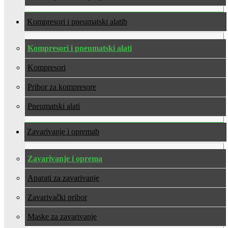
Kompresori i pneumatski alati
Kompresori i pneumatski alati
Kompresori
Pribor za kompresore
Pneumatski alati
Zavarivanje i oprema
Zavarivanje i oprema
Aparati za zavarivanje
Zavarivački pribor
Maske za zavarivanje