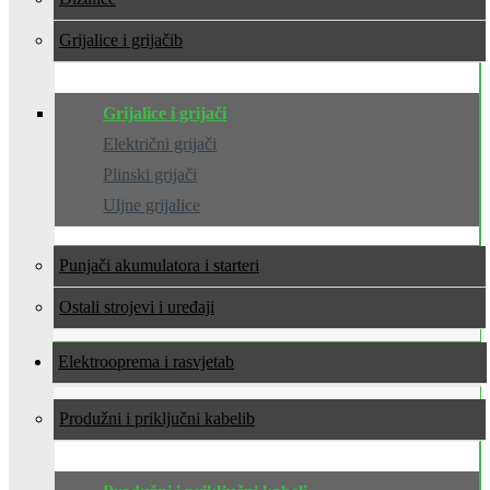
Grijalice i grijači
Grijalice i grijači
Električni grijači
Plinski grijači
Uljne grijalice
Punjači akumulatora i starteri
Ostali strojevi i uređaji
Elektrooprema i rasvjeta
Produžni i priključni kabeli