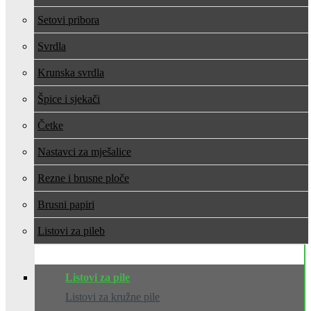
Setovi pribora
Svrdla
Krunska svrdla
Špice i sjekači
Četke
Nastavci za mješalice
Rezne i brusne ploče
Brusni papiri
Listovi za pile
Listovi za pile
Listovi za kružne pile