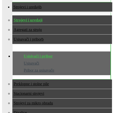
Strojevi i uređaji
Strojevi i uređaji
Agregati za struju
Usisavači i pribor
Usisivači i pribor
Usisavači
Pribor za usisavače
Preklopne i stolne pile
Stacionarni strojevi
Strojevi za mikro obradu
Dizalice