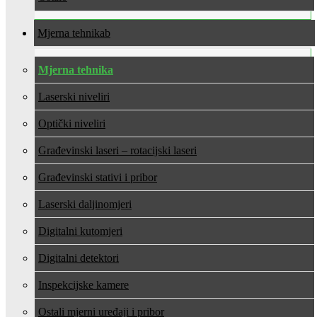
Mjerna tehnika
Mjerna tehnika
Laserski niveliri
Optički niveliri
Građevinski laseri – rotacijski laseri
Građevinski stativi i pribor
Laserski daljinomjeri
Digitalni kutomjeri
Digitalni detektori
Inspekcijske kamere
Ostali mjerni uređaji i pribor