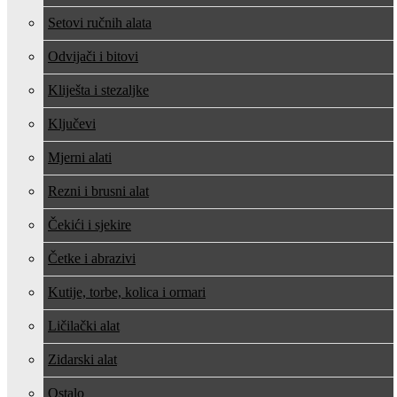
Setovi ručnih alata
Odvijači i bitovi
Kliješta i stezaljke
Ključevi
Mjerni alati
Rezni i brusni alat
Čekići i sjekire
Četke i abrazivi
Kutije, torbe, kolica i ormari
Ličilački alat
Zidarski alat
Ostalo