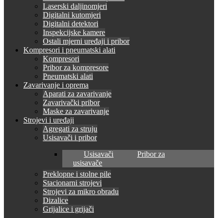
Laserski daljinomjeri
Digitalni kutomjeri
Digitalni detektori
Inspekcijske kamere
Ostali mjerni uređaji i pribor
Kompresori i pneumatski alati
Kompresori
Pribor za kompresore
Pneumatski alati
Zavarivanje i oprema
Aparati za zavarivanje
Zavarivački pribor
Maske za zavarivanje
Strojevi i uređaji
Agregati za struju
Usisavači i pribor
Usisavači
Pribor za
usisavače
Preklopne i stolne pile
Stacionarni strojevi
Strojevi za mikro obradu
Dizalice
Grijalice i grijači