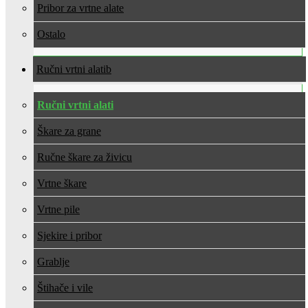
Pribor za vrtne alate
Ostalo
Ručni vrtni alati
Ručni vrtni alati
Škare za grane
Ručne škare za živicu
Vrtne škare
Vrtne pile
Sjekire i pribor
Grablje
Štihače i vile