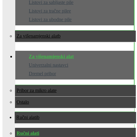
Listovi za sabljaste pile
Listovi za tračne pilee
Listovi za ubodne pile
Za višenamjenski alat
Za višenamjenski alat
Univerzalni nastavci
Dremel pribor
Pribor za mikro alate
Ostalo
Ručni alati
Ručni alati