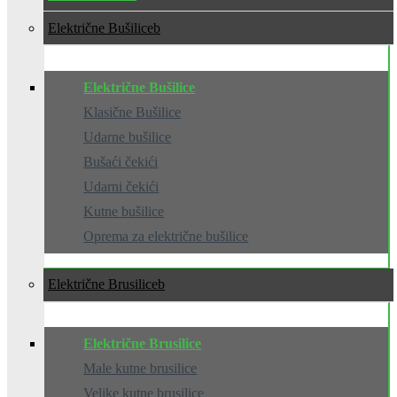
Električne Bušilice
Električne Bušilice
Klasične Bušilice
Udarne bušilice
Bušaći čekići
Udarni čekići
Kutne bušilice
Oprema za električne bušilice
Električne Brusilice
Električne Brusilice
Male kutne brusilice
Velike kutne brusilice