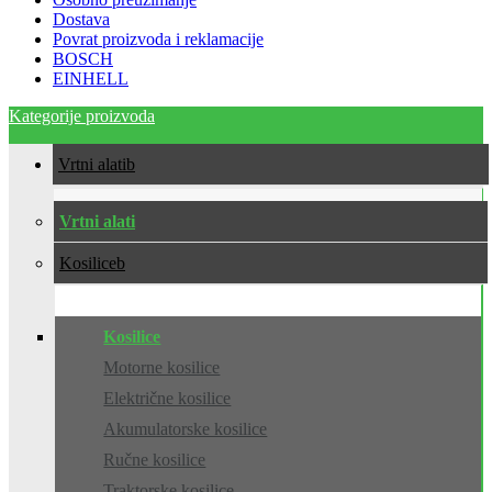
Dostava
Povrat proizvoda i reklamacije
BOSCH
EINHELL
Kategorije proizvoda
Vrtni alati
Vrtni alati
Kosilice
Kosilice
Motorne kosilice
Električne kosilice
Akumulatorske kosilice
Ručne kosilice
Traktorske kosilice