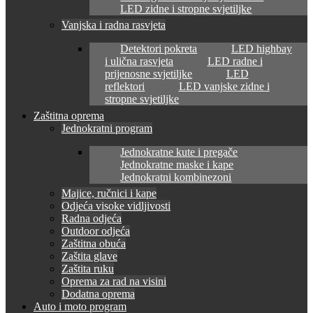
LED zidne i stropne svjetiljke
Vanjska i radna rasvjeta
Detektori pokreta
LED highbay
i ulična rasvjeta
LED radne i
prijenosne svjetiljke
LED
reflektori
LED vanjske zidne i
stropne svjetiljke
Zaštitna oprema
Jednokratni program
Jednokratne kute i pregače
Jednokratne maske i kape
Jednokratni kombinezoni
Majice, ručnici i kape
Odjeća visoke vidljivosti
Radna odjeća
Outdoor odjeća
Zaštitna obuća
Zaštita glave
Zaštita ruku
Oprema za rad na visini
Dodatna oprema
Auto i moto program