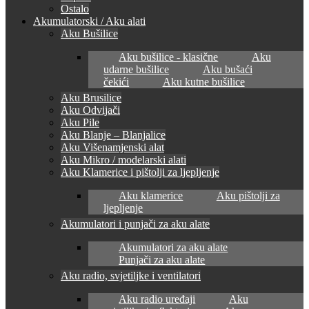
Ostalo
Akumulatorski / Aku alati
Aku Bušilice
Aku bušilice - klasične
Aku
udarne bušilice
Aku bušaći
čekići
Aku kutne bušilice
Aku Brusilice
Aku Odvijači
Aku Pile
Aku Blanje – Blanjalice
Aku Višenamjenski alat
Aku Mikro / modelarski alati
Aku Klamerice i pištolji za ljepljenje
Aku klamerice
Aku pištolji za
ljepljenje
Akumulatori i punjači za aku alate
Akumulatori za aku alate
Punjači za aku alate
Aku radio, svjetiljke i ventilatori
Aku radio uređaji
Aku