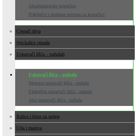
Akumulatorske kopačice
Priključci i dodatna oprema za kopačice
Cjepači drva
Sjeckalice otpada
Usisavači lišća – puhala
Usisavači lišća – puhala
Motorni usisavači lišća - puhala
Električni usisavači lišća - puhala
Aku usisavači lišća - puhala
Ralice i freze za snijeg
Ulja i maziva