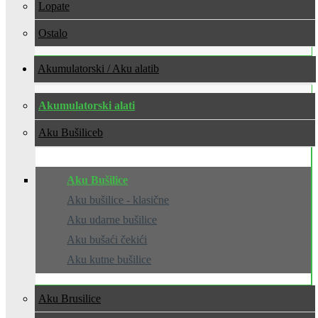
Lopate
Ostalo
Akumulatorski / Aku alati
Akumulatorski alati
Aku Bušilice
Aku Bušilice
Aku bušilice - klasične
Aku udarne bušilice
Aku bušaći čekići
Aku kutne bušilice
Aku Brusilice