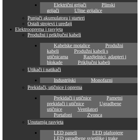
Električni grijači
Plinski
grijači
Uljne grijalice
Punjači akumulatora i starteri
Ostali strojevi i uređaji
Elektrooprema i rasvjeta
Produžni i priključni kabeli
Kabelske motalice
Produžni
kabeli
Produžni kabeli s
utičnicama
Razdjelnici, adapteri i
blokade
Priključni kabeli
Utikači i natikači
Industrijski
Monofazni
Prekidači, utičnice i oprema
Prekidači i utičnice
Pametni
prekidači i utičnice
Ugradbene
utičnice
Ventilatori
Portafoni
Zvonca
Unutarnja rasvjeta
LED paneli
LED plafonjere
LED ugradbene svjetiljke i trake