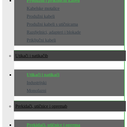
Produžni i priključni kabeli
Kabelske motalice
Produžni kabeli
Produžni kabeli s utičnicama
Razdjelnici, adapteri i blokade
Priključni kabeli
Utikači i natikači
Utikači i natikači
Industrijski
Monofazni
Prekidači, utičnice i oprema
Prekidači, utičnice i oprema