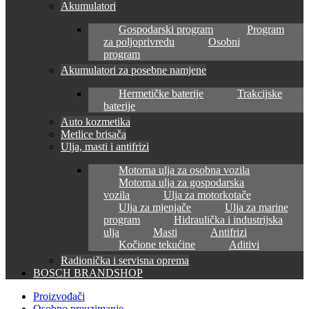
Akumulatori
Gospodarski program
Program
za poljoprivredu
Osobni
program
Akumulatori za posebne namjene
Hermetičke baterije
Trakcijske
baterije
Auto kozmetika
Metlice brisača
Ulja, masti i antifrizi
Motorna ulja za osobna vozila
Motorna ulja za gospodarska
vozila
Ulja za motorkotače
Ulja za mjenjače
Ulja za marine
program
Hidraulička i industrijska
ulja
Masti
Antifrizi
Kočione tekućine
Aditivi
Radionička i servisna oprema
BOSCH BRANDSHOP
Proizvođači
Osobno preuzimanje