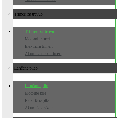
Trimeri za travu
Trimeri za travu
Motorni trimeri
Električni trimeri
Akumulatorski trimeri
Lančane pile
Lančane pile
Motorne pile
Električne pile
Akumulatorske pile