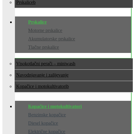
Prskalice
Prskalice
Motorne prskalice
Akumulatorske prskalice
Tlačne prskalice
Visokotlačni perači – miniwash
Navodnjavanje i zalijevanje
Kopačice i motokultivatori
Kopačice i motokultivatori
Benzinske kopačice
Diesel kopačice
Električne kopačice