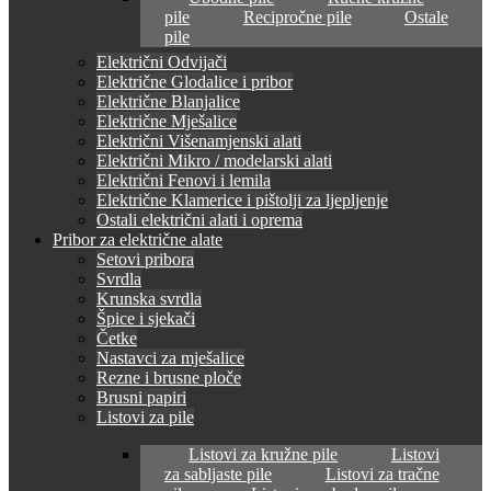
pile
Recipročne pile
Ostale
pile
Električni Odvijači
Električne Glodalice i pribor
Električne Blanjalice
Električne Mješalice
Električni Višenamjenski alati
Električni Mikro / modelarski alati
Električni Fenovi i lemila
Električne Klamerice i pištolji za ljepljenje
Ostali električni alati i oprema
Pribor za električne alate
Setovi pribora
Svrdla
Krunska svrdla
Špice i sjekači
Četke
Nastavci za mješalice
Rezne i brusne ploče
Brusni papiri
Listovi za pile
Listovi za kružne pile
Listovi
za sabljaste pile
Listovi za tračne