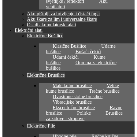
svjetiljke / reflektori
Aku
ventilatori
Aku pištolji za brtvljenje i čistači fuga
Aku škare za lim i univerzalne škare
Ostali akumulatorski alati
Električni alati
Električne Bušilice
Klasične Bušilice
Udarne
bušilice
Bušaći čekići
Udarni čekići
Kutne
bušilice
Oprema za električne
bušilice
Električne Brusilice
Male kutne brusilice
Velike
kutne brusilice
Tračne brusilice
Dvostrane stolne brusilice
Vibracijske brusilice
Ekscentrične brusilice
Ravne
brusilice
Polirke
Brusilice
za zidove i stropove
Električne Pile
Ubodne pile
Ručne kružne