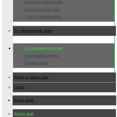
Listovi za sabljaste pile
Listovi za tračne pilee
Listovi za ubodne pile
Za višenamjenski alat
Za višenamjenski alat
Univerzalni nastavci
Dremel pribor
Pribor za mikro alate
Ostalo
Ručni alati
Ručni alati