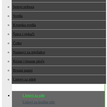
Setovi pribora
Svrdla
Krunska svrdla
Špice i sjekači
Četke
Nastavci za mješalice
Rezne i brusne ploče
Brusni papiri
Listovi za pile
Listovi za pile
Listovi za kružne pile