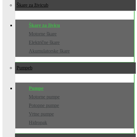
Škare za živicu
Škare za živicu
Motorne škare
Električne škare
Akumulatorske škare
Pumpe
Pumpe
Motorne pumpe
Potopne pumpe
Vrtne pumpe
Hidropak