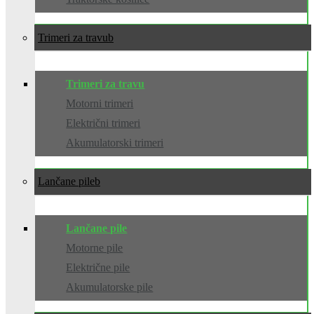
Trimeri za travu
Trimeri za travu
Motorni trimeri
Električni trimeri
Akumulatorski trimeri
Lančane pile
Lančane pile
Motorne pile
Električne pile
Akumulatorske pile