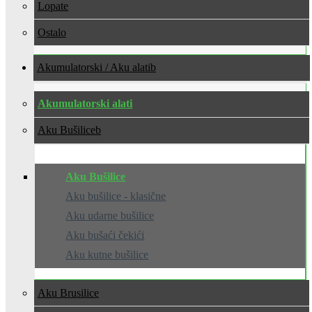
Lopate
Ostalo
Akumulatorski / Aku alati
Akumulatorski alati
Aku Bušilice
Aku Bušilice
Aku bušilice - klasične
Aku udarne bušilice
Aku bušaći čekići
Aku kutne bušilice
Aku Brusilice