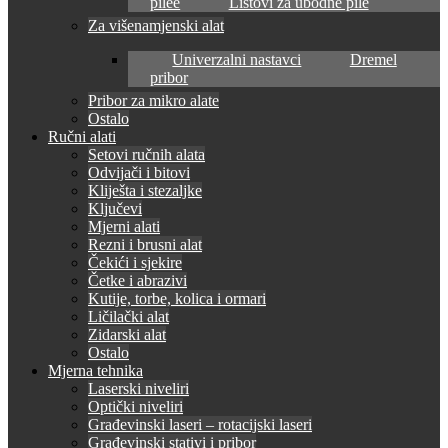
pilee
Listovi za ubodne pile
Za višenamjenski alat
Univerzalni nastavci
Dremel
pribor
Pribor za mikro alate
Ostalo
Ručni alati
Setovi ručnih alata
Odvijači i bitovi
Kliješta i stezaljke
Ključevi
Mjerni alati
Rezni i brusni alat
Čekići i sjekire
Četke i abrazivi
Kutije, torbe, kolica i ormari
Ličilački alat
Zidarski alat
Ostalo
Mjerna tehnika
Laserski niveliri
Optički niveliri
Građevinski laseri – rotacijski laseri
Građevinski stativi i pribor