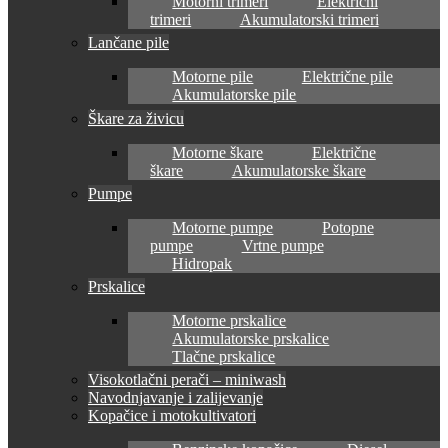
Motorni trimeri
Električni
trimeri
Akumulatorski trimeri
Lančane pile
Motorne pile
Električne pile
Akumulatorske pile
Škare za živicu
Motorne škare
Električne
škare
Akumulatorske škare
Pumpe
Motorne pumpe
Potopne
pumpe
Vrtne pumpe
Hidropak
Prskalice
Motorne prskalice
Akumulatorske prskalice
Tlačne prskalice
Visokotlačni perači – miniwash
Navodnjavanje i zalijevanje
Kopačice i motokultivatori