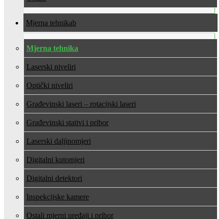
Mjerna tehnika
Mjerna tehnika
Laserski niveliri
Optički niveliri
Građevinski laseri – rotacijski laseri
Građevinski stativi i pribor
Laserski daljinomjeri
Digitalni kutomjeri
Digitalni detektori
Inspekcijske kamere
Ostali mjerni uređaji i pribor