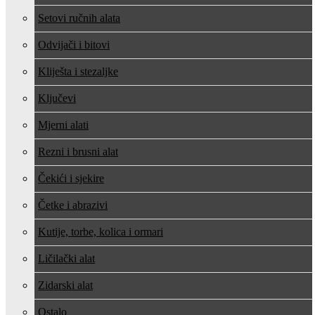
Setovi ručnih alata
Odvijači i bitovi
Kliješta i stezaljke
Ključevi
Mjerni alati
Rezni i brusni alat
Čekići i sjekire
Četke i abrazivi
Kutije, torbe, kolica i ormari
Ličilački alat
Zidarski alat
Ostalo