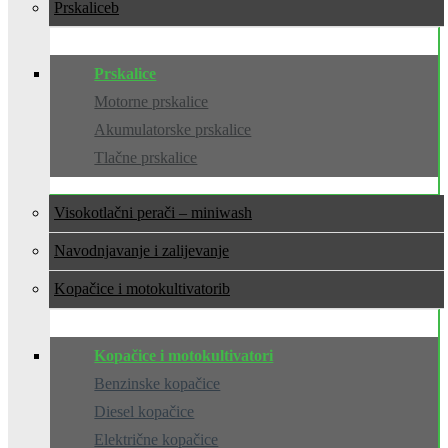
Prskalice
Prskalice
Motorne prskalice
Akumulatorske prskalice
Tlačne prskalice
Visokotlačni perači – miniwash
Navodnjavanje i zalijevanje
Kopačice i motokultivatori
Kopačice i motokultivatori
Benzinske kopačice
Diesel kopačice
Električne kopačice