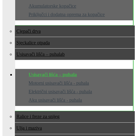
Akumulatorske kopačice
Priključci i dodatna oprema za kopačice
Cjepači drva
Sjeckalice otpada
Usisavači lišća – puhala
Usisavači lišća – puhala
Motorni usisavači lišća - puhala
Električni usisavači lišća - puhala
Aku usisavači lišća - puhala
Ralice i freze za snijeg
Ulja i maziva