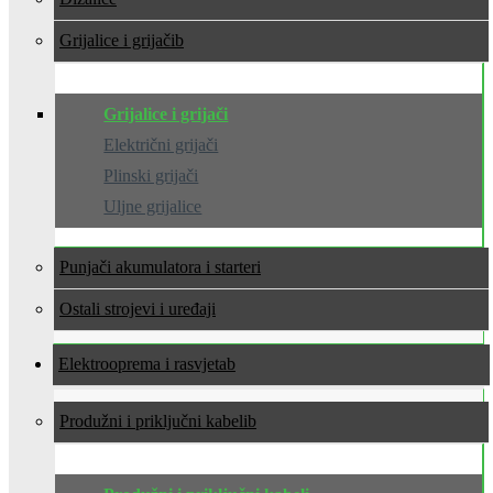
Grijalice i grijači
Grijalice i grijači
Električni grijači
Plinski grijači
Uljne grijalice
Punjači akumulatora i starteri
Ostali strojevi i uređaji
Elektrooprema i rasvjeta
Produžni i priključni kabeli