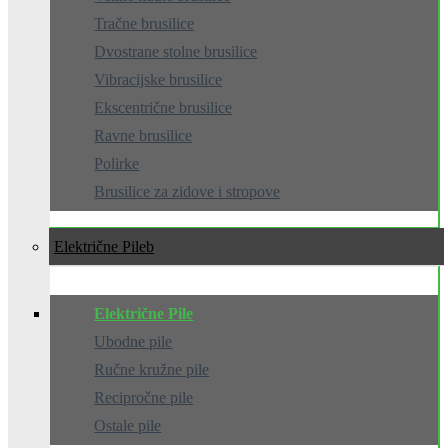
Tračne brusilice
Dvostrane stolne brusilice
Vibracijske brusilice
Ekscentrične brusilice
Ravne brusilice
Polirke
Brusilice za zidove i stropove
Električne Pile
Električne Pile
Ubodne pile
Ručne kružne pile
Recipročne pile
Ostale pile