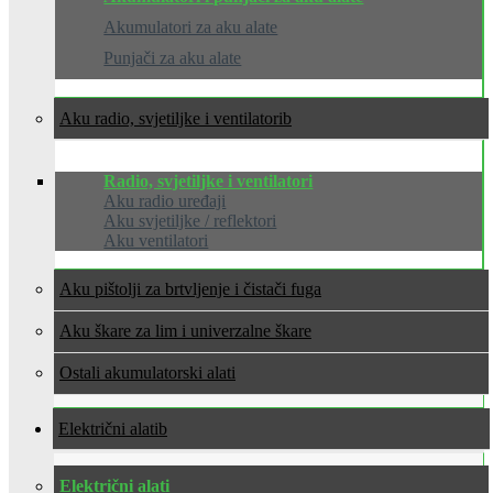
Akumulatori za aku alate
Punjači za aku alate
Aku radio, svjetiljke i ventilatori
Radio, svjetiljke i ventilatori
Aku radio uređaji
Aku svjetiljke / reflektori
Aku ventilatori
Aku pištolji za brtvljenje i čistači fuga
Aku škare za lim i univerzalne škare
Ostali akumulatorski alati
Električni alati
Električni alati