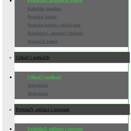
Produžni i priključni kabeli
Kabelske motalice
Produžni kabeli
Produžni kabeli s utičnicama
Razdjelnici, adapteri i blokade
Priključni kabeli
Utikači i natikači
Utikači i natikači
Industrijski
Monofazni
Prekidači, utičnice i oprema
Prekidači, utičnice i oprema