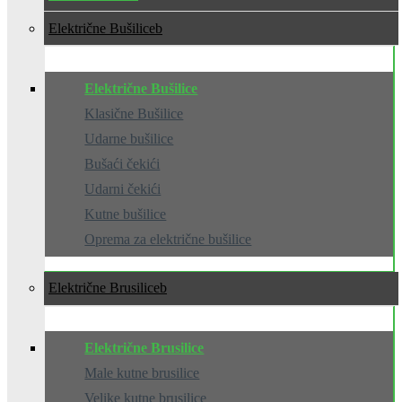
Električne Bušilice
Električne Bušilice
Klasične Bušilice
Udarne bušilice
Bušaći čekići
Udarni čekići
Kutne bušilice
Oprema za električne bušilice
Električne Brusilice
Električne Brusilice
Male kutne brusilice
Velike kutne brusilice