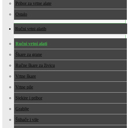
Pribor za vrtne alate
Ostalo
Ručni vrtni alati
Ručni vrtni alati
Škare za grane
Ručne škare za živicu
Vrtne škare
Vrtne pile
Sjekire i pribor
Grablje
Štihače i vile