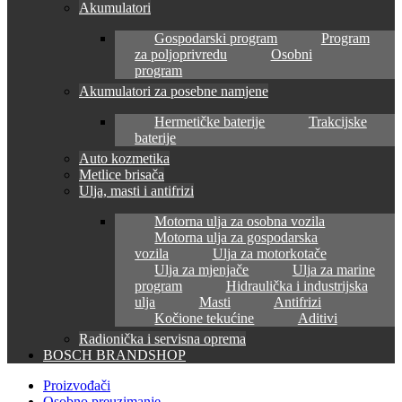
Akumulatori
Gospodarski program
Program
za poljoprivredu
Osobni
program
Akumulatori za posebne namjene
Hermetičke baterije
Trakcijske
baterije
Auto kozmetika
Metlice brisača
Ulja, masti i antifrizi
Motorna ulja za osobna vozila
Motorna ulja za gospodarska
vozila
Ulja za motorkotače
Ulja za mjenjače
Ulja za marine
program
Hidraulička i industrijska
ulja
Masti
Antifrizi
Kočione tekućine
Aditivi
Radionička i servisna oprema
BOSCH BRANDSHOP
Proizvođači
Osobno preuzimanje