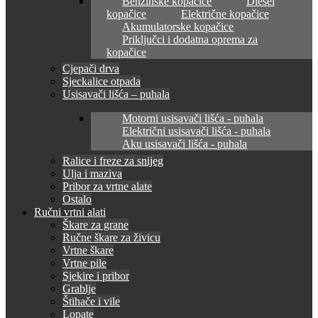
Benzinske kopačice
Diesel
kopačice
Električne kopačice
Akumulatorske kopačice
Priključci i dodatna oprema za
kopačice
Cjepači drva
Sjeckalice otpada
Usisavači lišća – puhala
Motorni usisavači lišća - puhala
Električni usisavači lišća - puhala
Aku usisavači lišća - puhala
Ralice i freze za snijeg
Ulja i maziva
Pribor za vrtne alate
Ostalo
Ručni vrtni alati
Škare za grane
Ručne škare za živicu
Vrtne škare
Vrtne pile
Sjekire i pribor
Grablje
Štihače i vile
Lopate