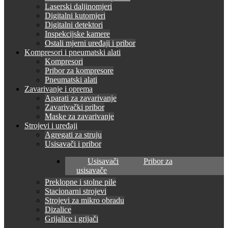
Laserski daljinomjeri
Digitalni kutomjeri
Digitalni detektori
Inspekcijske kamere
Ostali mjerni uređaji i pribor
Kompresori i pneumatski alati
Kompresori
Pribor za kompresore
Pneumatski alati
Zavarivanje i oprema
Aparati za zavarivanje
Zavarivački pribor
Maske za zavarivanje
Strojevi i uređaji
Agregati za struju
Usisavači i pribor
Usisavači
Pribor za
usisavače
Preklopne i stolne pile
Stacionarni strojevi
Strojevi za mikro obradu
Dizalice
Grijalice i grijači