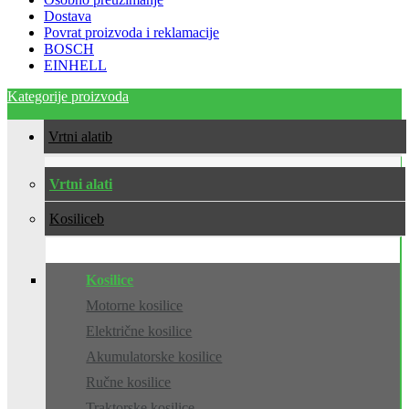
Dostava
Povrat proizvoda i reklamacije
BOSCH
EINHELL
Kategorije proizvoda
Vrtni alati
Vrtni alati
Kosilice
Kosilice
Motorne kosilice
Električne kosilice
Akumulatorske kosilice
Ručne kosilice
Traktorske kosilice