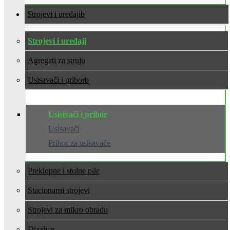
Strojevi i uređaji
Strojevi i uređaji
Agregati za struju
Usisavači i pribor
Usisivači i pribor
Usisavači
Pribor za usisavače
Preklopne i stolne pile
Stacionarni strojevi
Strojevi za mikro obradu
Dizalice