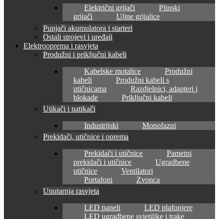
Električni grijači
Plinski
grijači
Uljne grijalice
Punjači akumulatora i starteri
Ostali strojevi i uređaji
Elektrooprema i rasvjeta
Produžni i priključni kabeli
Kabelske motalice
Produžni
kabeli
Produžni kabeli s
utičnicama
Razdjelnici, adapteri i
blokade
Priključni kabeli
Utikači i natikači
Industrijski
Monofazni
Prekidači, utičnice i oprema
Prekidači i utičnice
Pametni
prekidači i utičnice
Ugradbene
utičnice
Ventilatori
Portafoni
Zvonca
Unutarnja rasvjeta
LED paneli
LED plafonjere
LED ugradbene svjetiljke i trake