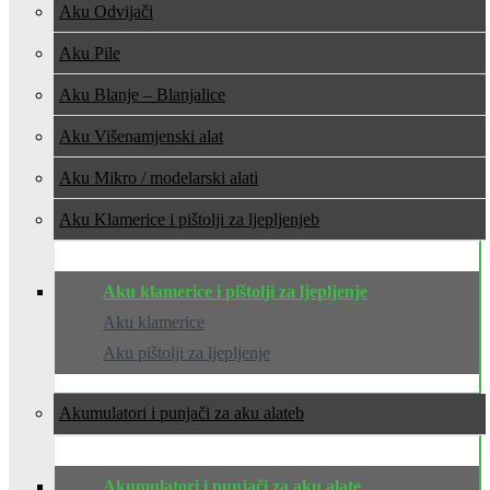
Aku Odvijači
Aku Pile
Aku Blanje – Blanjalice
Aku Višenamjenski alat
Aku Mikro / modelarski alati
Aku Klamerice i pištolji za ljepljenje
Aku klamerice i pištolji za ljepljenje
Aku klamerice
Aku pištolji za ljepljenje
Akumulatori i punjači za aku alate
Akumulatori i punjači za aku alate