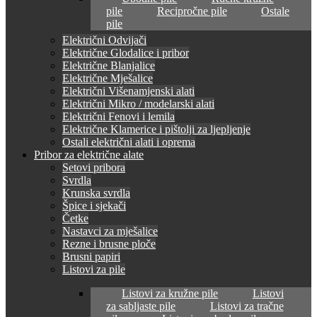
pile
Recipročne pile
Ostale
pile
Električni Odvijači
Električne Glodalice i pribor
Električne Blanjalice
Električne Mješalice
Električni Višenamjenski alati
Električni Mikro / modelarski alati
Električni Fenovi i lemila
Električne Klamerice i pištolji za ljepljenje
Ostali električni alati i oprema
Pribor za električne alate
Setovi pribora
Svrdla
Krunska svrdla
Špice i sjekači
Četke
Nastavci za mješalice
Rezne i brusne ploče
Brusni papiri
Listovi za pile
Listovi za kružne pile
Listovi
za sabljaste pile
Listovi za tračne