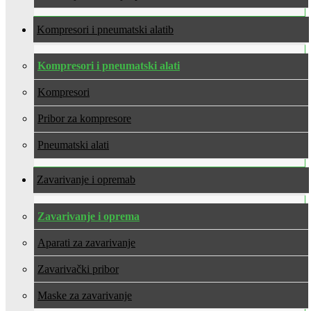
Kompresori i pneumatski alati
Kompresori i pneumatski alati
Kompresori
Pribor za kompresore
Pneumatski alati
Zavarivanje i oprema
Zavarivanje i oprema
Aparati za zavarivanje
Zavarivački pribor
Maske za zavarivanje