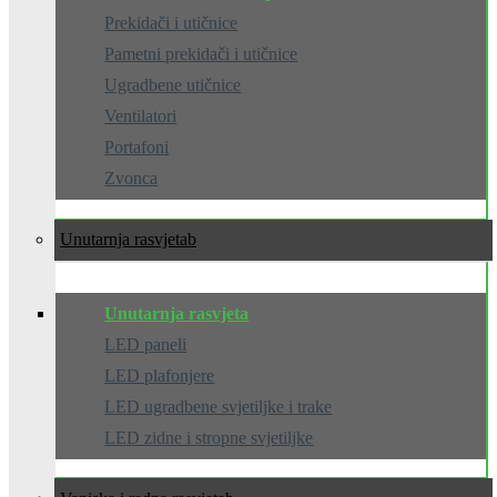
Prekidači i utičnice
Pametni prekidači i utičnice
Ugradbene utičnice
Ventilatori
Portafoni
Zvonca
Unutarnja rasvjeta
Unutarnja rasvjeta
LED paneli
LED plafonjere
LED ugradbene svjetiljke i trake
LED zidne i stropne svjetiljke