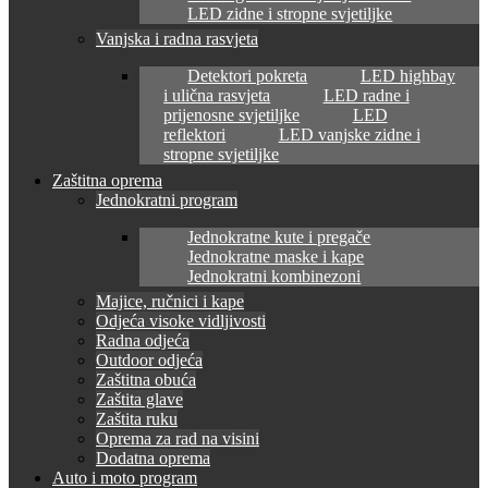
LED zidne i stropne svjetiljke
Vanjska i radna rasvjeta
Detektori pokreta
LED highbay
i ulična rasvjeta
LED radne i
prijenosne svjetiljke
LED
reflektori
LED vanjske zidne i
stropne svjetiljke
Zaštitna oprema
Jednokratni program
Jednokratne kute i pregače
Jednokratne maske i kape
Jednokratni kombinezoni
Majice, ručnici i kape
Odjeća visoke vidljivosti
Radna odjeća
Outdoor odjeća
Zaštitna obuća
Zaštita glave
Zaštita ruku
Oprema za rad na visini
Dodatna oprema
Auto i moto program