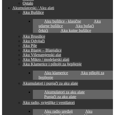
Ostalo
Akumulatorski / Aku alati
Aku Bušilice
Aku bušilice - klasične
Aku
udarne bušilice
Aku bušaći
čekići
Aku kutne bušilice
Aku Brusilice
Aku Odvijači
Aku Pile
Aku Blanje – Blanjalice
Aku Višenamjenski alat
Aku Mikro / modelarski alati
Aku Klamerice i pištolji za ljepljenje
Aku klamerice
Aku pištolji za
ljepljenje
Akumulatori i punjači za aku alate
Akumulatori za aku alate
Punjači za aku alate
Aku radio, svjetiljke i ventilatori
Aku radio uređaji
Aku