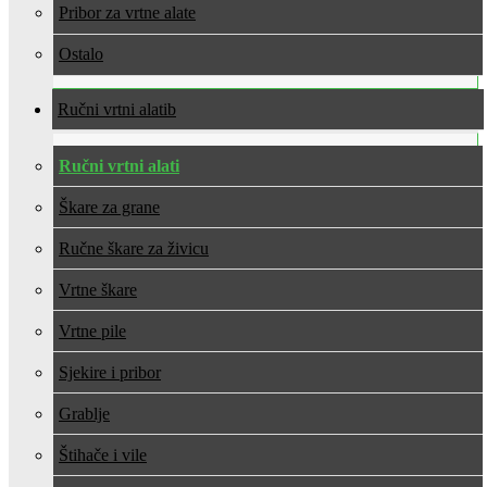
Pribor za vrtne alate
Ostalo
Ručni vrtni alati
Ručni vrtni alati
Škare za grane
Ručne škare za živicu
Vrtne škare
Vrtne pile
Sjekire i pribor
Grablje
Štihače i vile