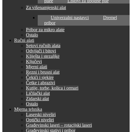
pilee
Listovi za ubodne pile
Za višenamjenski alat
Univerzalni nastavci
Dremel
pribor
Pribor za mikro alate
Ostalo
Ručni alati
Setovi ručnih alata
Odvijači i bitovi
Kliješta i stezaljke
Ključevi
Mjerni alati
Rezni i brusni alat
Čekići i sjekire
Četke i abrazivi
Kutije, torbe, kolica i ormari
Ličilački alat
Zidarski alat
Ostalo
Mjerna tehnika
Laserski niveliri
Optički niveliri
Građevinski laseri – rotacijski laseri
Građevinski stativi i pribor