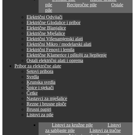
pile
Recipročne pile
Ostale
pile
Električni Odvijači
Električne Glodalice i pribor
Električne Blanjalice
Električne Mješalice
Električni Višenamjenski alati
Električni Mikro / modelarski alati
Električni Fenovi i lemila
Električne Klamerice i pištolji za ljepljenje
Ostali električni alati i oprema
Pribor za električne alate
Setovi pribora
Svrdla
Krunska svrdla
Špice i sjekači
Četke
Nastavci za mješalice
Rezne i brusne ploče
Brusni papiri
Listovi za pile
Listovi za kružne pile
Listovi
za sabljaste pile
Listovi za tračne