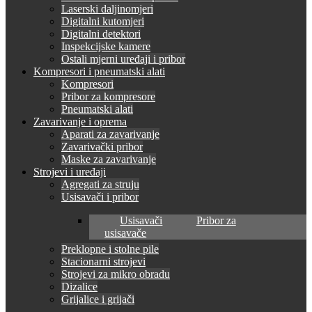
Laserski daljinomjeri
Digitalni kutomjeri
Digitalni detektori
Inspekcijske kamere
Ostali mjerni uređaji i pribor
Kompresori i pneumatski alati
Kompresori
Pribor za kompresore
Pneumatski alati
Zavarivanje i oprema
Aparati za zavarivanje
Zavarivački pribor
Maske za zavarivanje
Strojevi i uređaji
Agregati za struju
Usisavači i pribor
Usisavači
Pribor za
usisavače
Preklopne i stolne pile
Stacionarni strojevi
Strojevi za mikro obradu
Dizalice
Grijalice i grijači