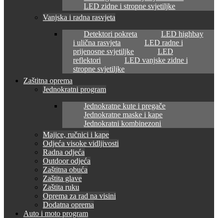
LED zidne i stropne svjetiljke
Vanjska i radna rasvjeta
Detektori pokreta
LED highbay
i ulična rasvjeta
LED radne i
prijenosne svjetiljke
LED
reflektori
LED vanjske zidne i
stropne svjetiljke
Zaštitna oprema
Jednokratni program
Jednokratne kute i pregače
Jednokratne maske i kape
Jednokratni kombinezoni
Majice, ručnici i kape
Odjeća visoke vidljivosti
Radna odjeća
Outdoor odjeća
Zaštitna obuća
Zaštita glave
Zaštita ruku
Oprema za rad na visini
Dodatna oprema
Auto i moto program