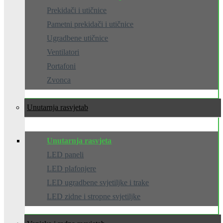
Prekidači i utičnice
Pametni prekidači i utičnice
Ugradbene utičnice
Ventilatori
Portafoni
Zvonca
Unutarnja rasvjeta
Unutarnja rasvjeta
LED paneli
LED plafonjere
LED ugradbene svjetiljke i trake
LED zidne i stropne svjetiljke