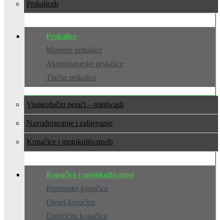
Prskalice
Prskalice
Motorne prskalice
Akumulatorske prskalice
Tlačne prskalice
Visokotlačni perači – miniwash
Navodnjavanje i zalijevanje
Kopačice i motokultivatori
Kopačice i motokultivatori
Benzinske kopačice
Diesel kopačice
Električne kopačice