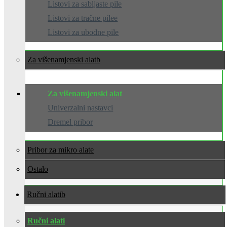
Listovi za sabljaste pile
Listovi za tračne pilee
Listovi za ubodne pile
Za višenamjenski alat
Za višenamjenski alat
Univerzalni nastavci
Dremel pribor
Pribor za mikro alate
Ostalo
Ručni alati
Ručni alati