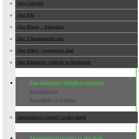
Aku Odvijači
Aku Pile
Aku Blanje – Blanjalice
Aku Višenamjenski alat
Aku Mikro / modelarski alati
Aku Klamerice i pištolji za ljepljenje
Aku klamerice i pištolji za ljepljenje
Aku klamerice
Aku pištolji za ljepljenje
Akumulatori i punjači za aku alate
Akumulatori i punjači za aku alate