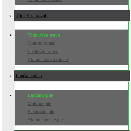
Trimeri za travu
Trimeri za travu
Motorni trimeri
Električni trimeri
Akumulatorski trimeri
Lančane pile
Lančane pile
Motorne pile
Električne pile
Akumulatorske pile