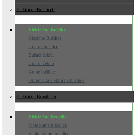
Električne Bušilice
Električne Bušilice
Klasične Bušilice
Udarne bušilice
Bušaći čekići
Udarni čekići
Kutne bušilice
Oprema za električne bušilice
Električne Brusilice
Električne Brusilice
Male kutne brusilice
Velike kutne brusilice