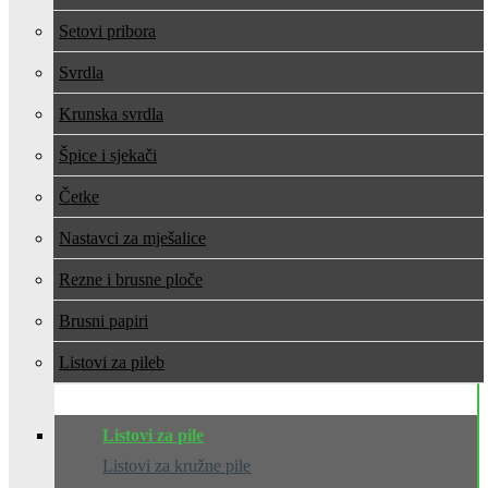
Setovi pribora
Svrdla
Krunska svrdla
Špice i sjekači
Četke
Nastavci za mješalice
Rezne i brusne ploče
Brusni papiri
Listovi za pile
Listovi za pile
Listovi za kružne pile