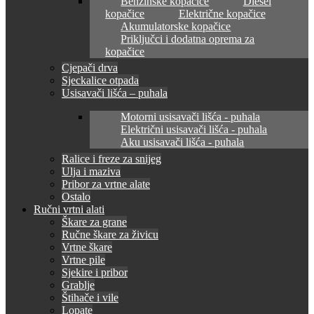
Benzinske kopačice
Diesel
kopačice
Električne kopačice
Akumulatorske kopačice
Priključci i dodatna oprema za
kopačice
Cjepači drva
Sjeckalice otpada
Usisavači lišća – puhala
Motorni usisavači lišća - puhala
Električni usisavači lišća - puhala
Aku usisavači lišća - puhala
Ralice i freze za snijeg
Ulja i maziva
Pribor za vrtne alate
Ostalo
Ručni vrtni alati
Škare za grane
Ručne škare za živicu
Vrtne škare
Vrtne pile
Sjekire i pribor
Grablje
Štihače i vile
Lopate