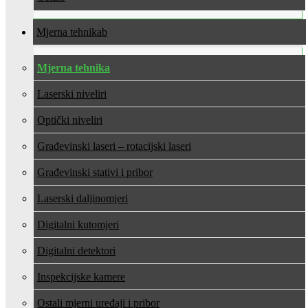
Mjerna tehnika
Mjerna tehnika
Laserski niveliri
Optički niveliri
Građevinski laseri – rotacijski laseri
Građevinski stativi i pribor
Laserski daljinomjeri
Digitalni kutomjeri
Digitalni detektori
Inspekcijske kamere
Ostali mjerni uređaji i pribor