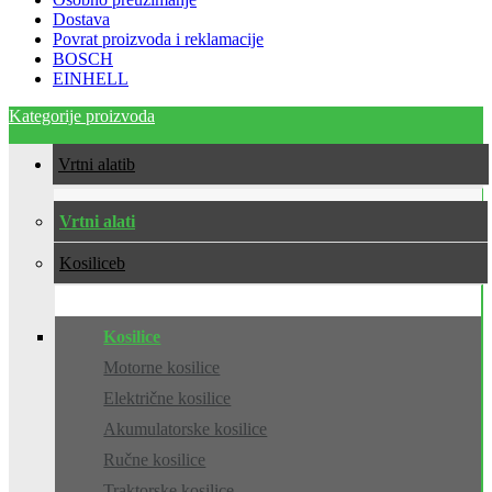
Dostava
Povrat proizvoda i reklamacije
BOSCH
EINHELL
Kategorije proizvoda
Vrtni alati
Vrtni alati
Kosilice
Kosilice
Motorne kosilice
Električne kosilice
Akumulatorske kosilice
Ručne kosilice
Traktorske kosilice