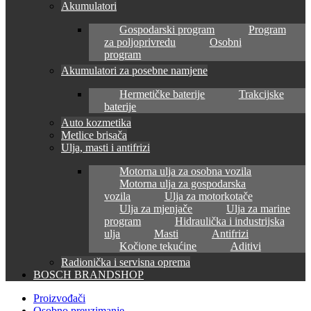
Akumulatori
Gospodarski program
Program
za poljoprivredu
Osobni
program
Akumulatori za posebne namjene
Hermetičke baterije
Trakcijske
baterije
Auto kozmetika
Metlice brisača
Ulja, masti i antifrizi
Motorna ulja za osobna vozila
Motorna ulja za gospodarska
vozila
Ulja za motorkotače
Ulja za mjenjače
Ulja za marine
program
Hidraulička i industrijska
ulja
Masti
Antifrizi
Kočione tekućine
Aditivi
Radionička i servisna oprema
BOSCH BRANDSHOP
Proizvođači
Osobno preuzimanje