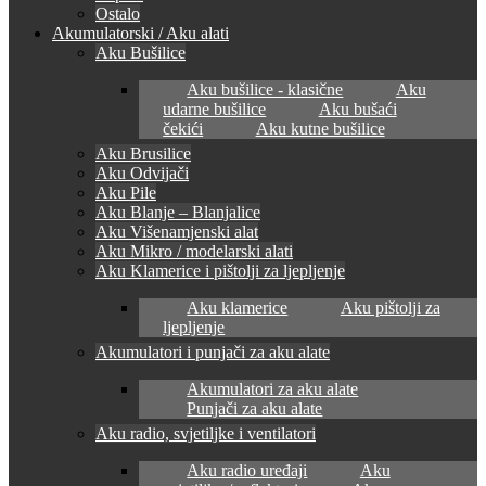
Ostalo
Akumulatorski / Aku alati
Aku Bušilice
Aku bušilice - klasične
Aku
udarne bušilice
Aku bušaći
čekići
Aku kutne bušilice
Aku Brusilice
Aku Odvijači
Aku Pile
Aku Blanje – Blanjalice
Aku Višenamjenski alat
Aku Mikro / modelarski alati
Aku Klamerice i pištolji za ljepljenje
Aku klamerice
Aku pištolji za
ljepljenje
Akumulatori i punjači za aku alate
Akumulatori za aku alate
Punjači za aku alate
Aku radio, svjetiljke i ventilatori
Aku radio uređaji
Aku