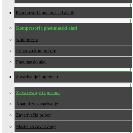
Kompresori i pneumatski alati
Kompresori i pneumatski alati
Kompresori
Pribor za kompresore
Pneumatski alati
Zavarivanje i oprema
Zavarivanje i oprema
Aparati za zavarivanje
Zavarivački pribor
Maske za zavarivanje