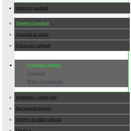
Strojevi i uređaji
Strojevi i uređaji
Agregati za struju
Usisavači i pribor
Usisivači i pribor
Usisavači
Pribor za usisavače
Preklopne i stolne pile
Stacionarni strojevi
Strojevi za mikro obradu
Dizalice