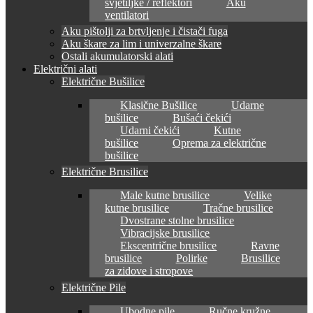
svjetiljke / reflektori
Aku
ventilatori
Aku pištolji za brtvljenje i čistači fuga
Aku škare za lim i univerzalne škare
Ostali akumulatorski alati
Električni alati
Električne Bušilice
Klasične Bušilice
Udarne
bušilice
Bušaći čekići
Udarni čekići
Kutne
bušilice
Oprema za električne
bušilice
Električne Brusilice
Male kutne brusilice
Velike
kutne brusilice
Tračne brusilice
Dvostrane stolne brusilice
Vibracijske brusilice
Ekscentrične brusilice
Ravne
brusilice
Polirke
Brusilice
za zidove i stropove
Električne Pile
Ubodne pile
Ručne kružne