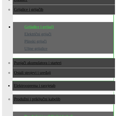
Grijalice i grijači
Grijalice i grijači
Električni grijači
Plinski grijači
Uljne grijalice
Punjači akumulatora i starteri
Ostali strojevi i uređaji
Elektrooprema i rasvjeta
Produžni i priključni kabeli