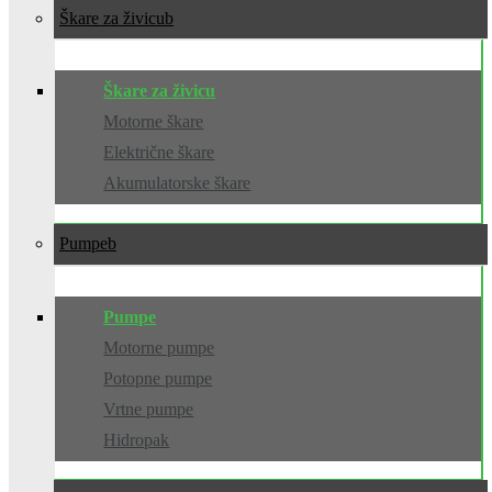
Škare za živicu
Škare za živicu
Motorne škare
Električne škare
Akumulatorske škare
Pumpe
Pumpe
Motorne pumpe
Potopne pumpe
Vrtne pumpe
Hidropak