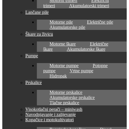
Motorni trimeri
Električni
trimeri
Akumulatorski trimeri
Lančane pile
Motorne pile
Električne pile
Akumulatorske pile
Škare za živicu
Motorne škare
Električne
škare
Akumulatorske škare
Pumpe
Motorne pumpe
Potopne
pumpe
Vrtne pumpe
Hidropak
Prskalice
Motorne prskalice
Akumulatorske prskalice
Tlačne prskalice
Visokotlačni perači – miniwash
Navodnjavanje i zalijevanje
Kopačice i motokultivatori