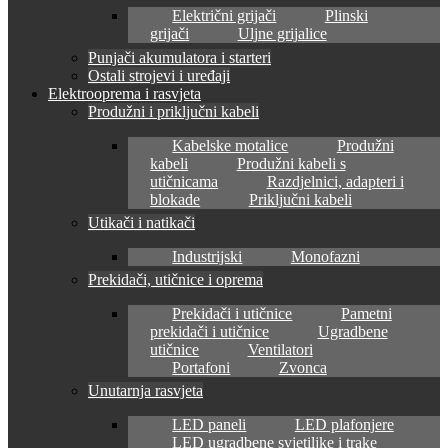
Električni grijači
Plinski
grijači
Uljne grijalice
Punjači akumulatora i starteri
Ostali strojevi i uređaji
Elektrooprema i rasvjeta
Produžni i priključni kabeli
Kabelske motalice
Produžni
kabeli
Produžni kabeli s
utičnicama
Razdjelnici, adapteri i
blokade
Priključni kabeli
Utikači i natikači
Industrijski
Monofazni
Prekidači, utičnice i oprema
Prekidači i utičnice
Pametni
prekidači i utičnice
Ugradbene
utičnice
Ventilatori
Portafoni
Zvonca
Unutarnja rasvjeta
LED paneli
LED plafonjere
LED ugradbene svjetiljke i trake