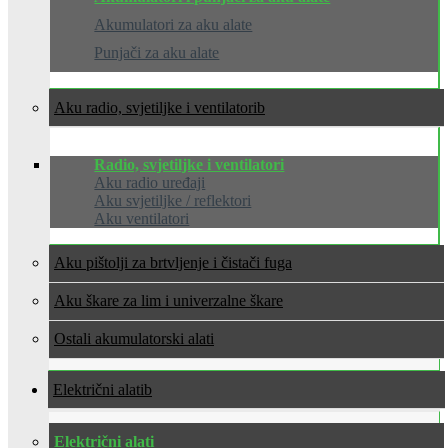
Akumulatori za aku alate
Punjači za aku alate
Aku radio, svjetiljke i ventilatori
Radio, svjetiljke i ventilatori
Aku radio uređaji
Aku svjetiljke / reflektori
Aku ventilatori
Aku pištolji za brtvljenje i čistači fuga
Aku škare za lim i univerzalne škare
Ostali akumulatorski alati
Električni alati
Električni alati