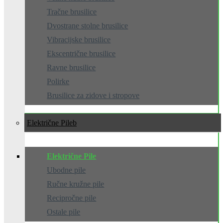
Tračne brusilice
Dvostrane stolne brusilice
Vibracijske brusilice
Ekscentrične brusilice
Ravne brusilice
Polirke
Brusilice za zidove i stropove
Električne Pile
Električne Pile
Ubodne pile
Ručne kružne pile
Recipročne pile
Ostale pile