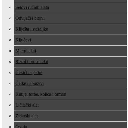
Setovi ručnih alata
Odvijači i bitovi
Kliješta i stezaljke
Ključevi
Mjerni alati
Rezni i brusni alat
Čekići i sjekire
Četke i abrazivi
Kutije, torbe, kolica i ormari
Ličilački alat
Zidarski alat
Ostalo