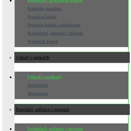
Produžni i priključni kabeli
Kabelske motalice
Produžni kabeli
Produžni kabeli s utičnicama
Razdjelnici, adapteri i blokade
Priključni kabeli
Utikači i natikači
Utikači i natikači
Industrijski
Monofazni
Prekidači, utičnice i oprema
Prekidači, utičnice i oprema