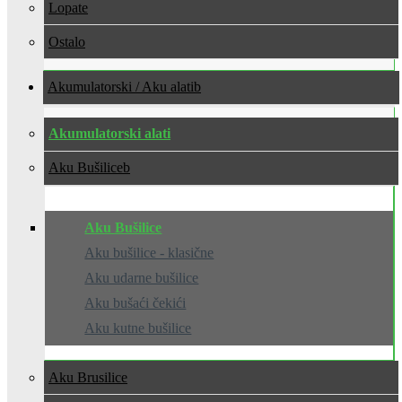
Lopate
Ostalo
Akumulatorski / Aku alati
Akumulatorski alati
Aku Bušilice
Aku Bušilice
Aku bušilice - klasične
Aku udarne bušilice
Aku bušaći čekići
Aku kutne bušilice
Aku Brusilice