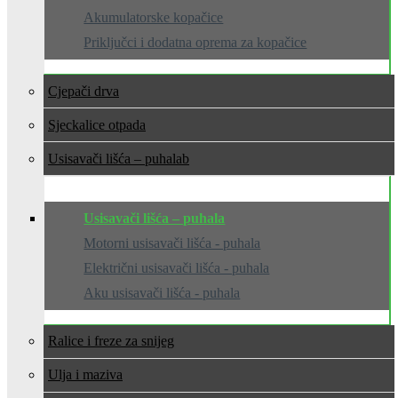
Akumulatorske kopačice
Priključci i dodatna oprema za kopačice
Cjepači drva
Sjeckalice otpada
Usisavači lišća – puhala
Usisavači lišća – puhala
Motorni usisavači lišća - puhala
Električni usisavači lišća - puhala
Aku usisavači lišća - puhala
Ralice i freze za snijeg
Ulja i maziva