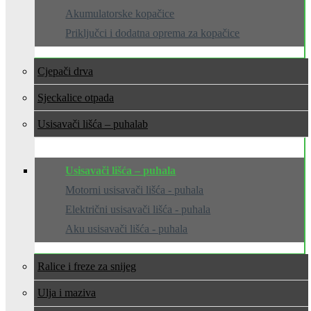
Akumulatorske kopačice
Priključci i dodatna oprema za kopačice
Cjepači drva
Sjeckalice otpada
Usisavači lišća – puhala
Usisavači lišća – puhala
Motorni usisavači lišća - puhala
Električni usisavači lišća - puhala
Aku usisavači lišća - puhala
Ralice i freze za snijeg
Ulja i maziva