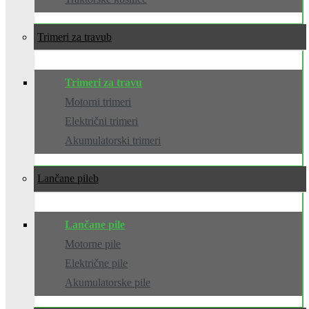
Trimeri za travu
Trimeri za travu
Motorni trimeri
Električni trimeri
Akumulatorski trimeri
Lančane pile
Lančane pile
Motorne pile
Električne pile
Akumulatorske pile