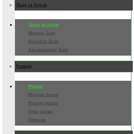
Škare za živicu
Škare za živicu
Motorne škare
Električne škare
Akumulatorske škare
Pumpe
Pumpe
Motorne pumpe
Potopne pumpe
Vrtne pumpe
Hidropak