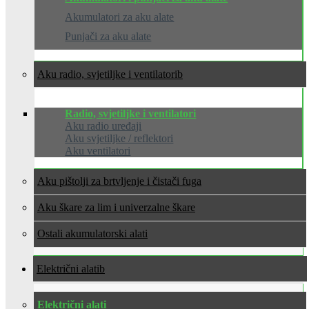
Akumulatori za aku alate
Punjači za aku alate
Aku radio, svjetiljke i ventilatori
Radio, svjetiljke i ventilatori
Aku radio uređaji
Aku svjetiljke / reflektori
Aku ventilatori
Aku pištolji za brtvljenje i čistači fuga
Aku škare za lim i univerzalne škare
Ostali akumulatorski alati
Električni alati
Električni alati