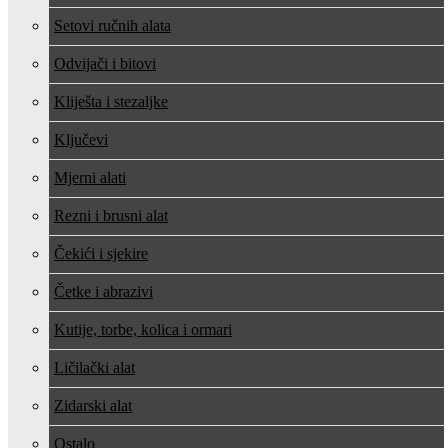
Setovi ručnih alata
Odvijači i bitovi
Kliješta i stezaljke
Ključevi
Mjerni alati
Rezni i brusni alat
Čekići i sjekire
Četke i abrazivi
Kutije, torbe, kolica i ormari
Ličilački alat
Zidarski alat
Ostalo