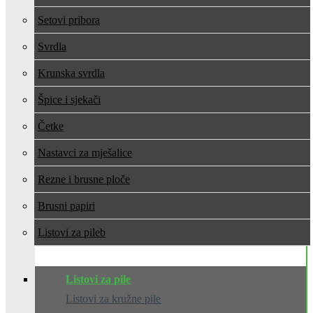
Setovi pribora
Svrdla
Krunska svrdla
Špice i sjekači
Četke
Nastavci za mješalice
Rezne i brusne ploče
Brusni papiri
Listovi za pile
Listovi za pile
Listovi za kružne pile