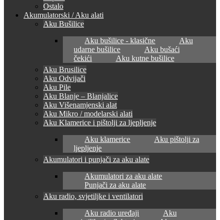
Ostalo
Akumulatorski / Aku alati
Aku Bušilice
Aku bušilice - klasične
Aku
udarne bušilice
Aku bušaći
čekići
Aku kutne bušilice
Aku Brusilice
Aku Odvijači
Aku Pile
Aku Blanje – Blanjalice
Aku Višenamjenski alat
Aku Mikro / modelarski alati
Aku Klamerice i pištolji za ljepljenje
Aku klamerice
Aku pištolji za
ljepljenje
Akumulatori i punjači za aku alate
Akumulatori za aku alate
Punjači za aku alate
Aku radio, svjetiljke i ventilatori
Aku radio uređaji
Aku