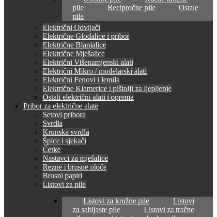
pile
Recipročne pile
Ostale
pile
Električni Odvijači
Električne Glodalice i pribor
Električne Blanjalice
Električne Mješalice
Električni Višenamjenski alati
Električni Mikro / modelarski alati
Električni Fenovi i lemila
Električne Klamerice i pištolji za ljepljenje
Ostali električni alati i oprema
Pribor za električne alate
Setovi pribora
Svrdla
Krunska svrdla
Špice i sjekači
Četke
Nastavci za mješalice
Rezne i brusne ploče
Brusni papiri
Listovi za pile
Listovi za kružne pile
Listovi
za sabljaste pile
Listovi za tračne