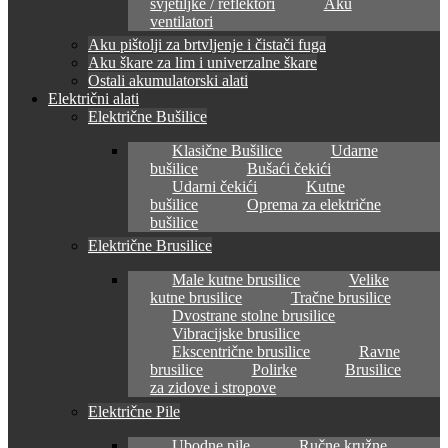
svjetiljke / reflektori
Aku
ventilatori
Aku pištolji za brtvljenje i čistači fuga
Aku škare za lim i univerzalne škare
Ostali akumulatorski alati
Električni alati
Električne Bušilice
Klasične Bušilice
Udarne
bušilice
Bušaći čekići
Udarni čekići
Kutne
bušilice
Oprema za električne
bušilice
Električne Brusilice
Male kutne brusilice
Velike
kutne brusilice
Tračne brusilice
Dvostrane stolne brusilice
Vibracijske brusilice
Ekscentrične brusilice
Ravne
brusilice
Polirke
Brusilice
za zidove i stropove
Električne Pile
Ubodne pile
Ručne kružne