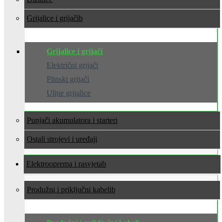
Grijalice i grijači
Grijalice i grijači
Električni grijači
Plinski grijači
Uljne grijalice
Punjači akumulatora i starteri
Ostali strojevi i uređaji
Elektrooprema i rasvjeta
Produžni i priključni kabeli