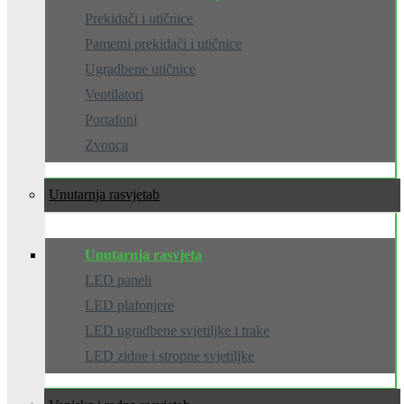
Prekidači i utičnice
Pametni prekidači i utičnice
Ugradbene utičnice
Ventilatori
Portafoni
Zvonca
Unutarnja rasvjeta
Unutarnja rasvjeta
LED paneli
LED plafonjere
LED ugradbene svjetiljke i trake
LED zidne i stropne svjetiljke