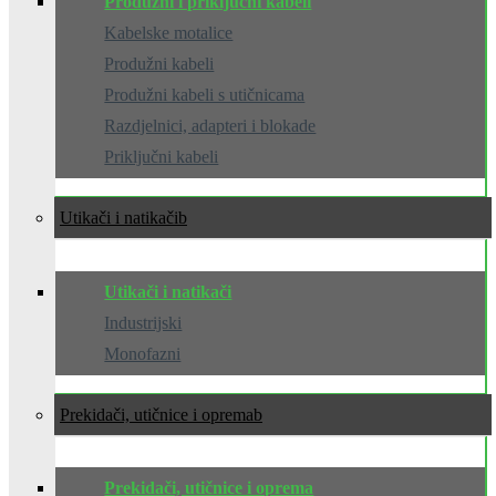
Produžni i priključni kabeli
Kabelske motalice
Produžni kabeli
Produžni kabeli s utičnicama
Razdjelnici, adapteri i blokade
Priključni kabeli
Utikači i natikači
Utikači i natikači
Industrijski
Monofazni
Prekidači, utičnice i oprema
Prekidači, utičnice i oprema