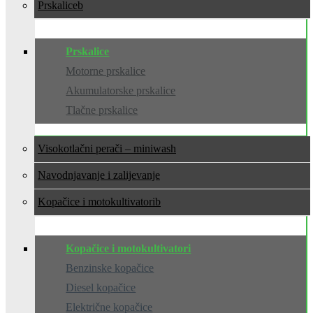
Prskalice
Prskalice
Motorne prskalice
Akumulatorske prskalice
Tlačne prskalice
Visokotlačni perači – miniwash
Navodnjavanje i zalijevanje
Kopačice i motokultivatori
Kopačice i motokultivatori
Benzinske kopačice
Diesel kopačice
Električne kopačice