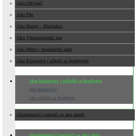
Aku Odvijači
Aku Pile
Aku Blanje – Blanjalice
Aku Višenamjenski alat
Aku Mikro / modelarski alati
Aku Klamerice i pištolji za ljepljenje
Aku klamerice i pištolji za ljepljenje
Aku klamerice
Aku pištolji za ljepljenje
Akumulatori i punjači za aku alate
Akumulatori i punjači za aku alate