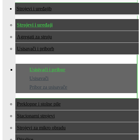
Strojevi i uređaji
Strojevi i uređaji
Agregati za struju
Usisavači i pribor
Usisivači i pribor
Usisavači
Pribor za usisavače
Preklopne i stolne pile
Stacionarni strojevi
Strojevi za mikro obradu
Dizalice