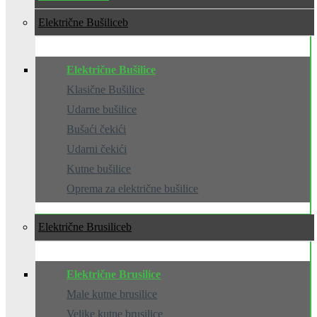
Električne Bušilice
Električne Bušilice
Klasične Bušilice
Udarne bušilice
Bušaći čekići
Udarni čekići
Kutne bušilice
Oprema za električne bušilice
Električne Brusilice
Električne Brusilice
Male kutne brusilice
Velike kutne brusilice