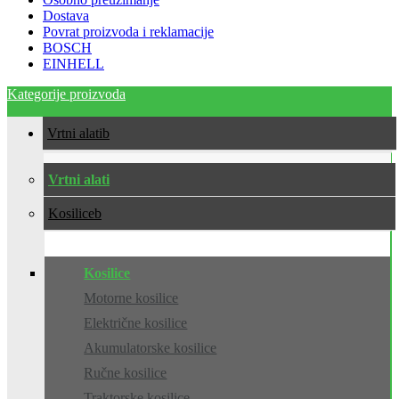
Dostava
Povrat proizvoda i reklamacije
BOSCH
EINHELL
Kategorije proizvoda
Vrtni alati
Vrtni alati
Kosilice
Kosilice
Motorne kosilice
Električne kosilice
Akumulatorske kosilice
Ručne kosilice
Traktorske kosilice