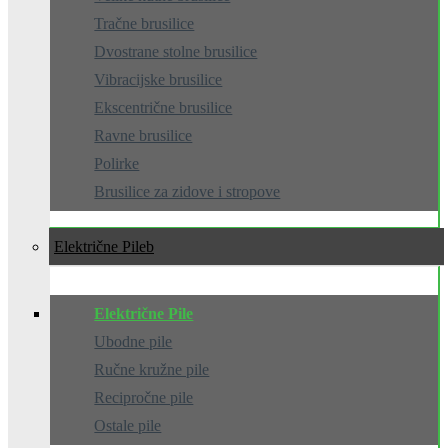
Tračne brusilice
Dvostrane stolne brusilice
Vibracijske brusilice
Ekscentrične brusilice
Ravne brusilice
Polirke
Brusilice za zidove i stropove
Električne Pile
Električne Pile
Ubodne pile
Ručne kružne pile
Recipročne pile
Ostale pile