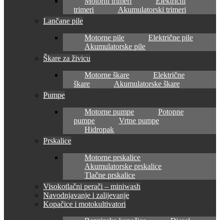
Motorni trimeri
Električni
trimeri
Akumulatorski trimeri
Lančane pile
Motorne pile
Električne pile
Akumulatorske pile
Škare za živicu
Motorne škare
Električne
škare
Akumulatorske škare
Pumpe
Motorne pumpe
Potopne
pumpe
Vrtne pumpe
Hidropak
Prskalice
Motorne prskalice
Akumulatorske prskalice
Tlačne prskalice
Visokotlačni perači – miniwash
Navodnjavanje i zalijevanje
Kopačice i motokultivatori