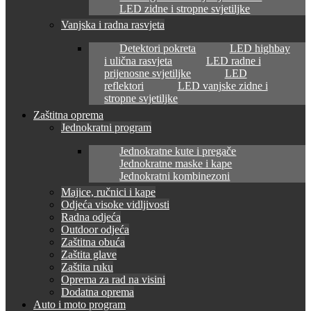
LED zidne i stropne svjetiljke
Vanjska i radna rasvjeta
Detektori pokreta
LED highbay
i ulična rasvjeta
LED radne i
prijenosne svjetiljke
LED
reflektori
LED vanjske zidne i
stropne svjetiljke
Zaštitna oprema
Jednokratni program
Jednokratne kute i pregače
Jednokratne maske i kape
Jednokratni kombinezoni
Majice, ručnici i kape
Odjeća visoke vidljivosti
Radna odjeća
Outdoor odjeća
Zaštitna obuća
Zaštita glave
Zaštita ruku
Oprema za rad na visini
Dodatna oprema
Auto i moto program