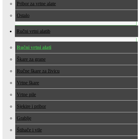
Pribor za vrtne alate
Ostalo
Ručni vrtni alati
Ručni vrtni alati
Škare za grane
Ručne škare za živicu
Vrtne škare
Vrtne pile
Sjekire i pribor
Grablje
Štihače i vile