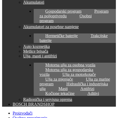
Akumulatori
Gospodarski program
Program
za poljoprivredu
Osobni
program
Akumulatori za posebne namjene
Hermetičke baterije
Trakcijske
baterije
Auto kozmetika
Metlice brisača
Ulja, masti i antifrizi
Motorna ulja za osobna vozila
Motorna ulja za gospodarska
vozila
Ulja za motorkotače
Ulja za mjenjače
Ulja za marine
program
Hidraulička i industrijska
ulja
Masti
Antifrizi
Kočione tekućine
Aditivi
Radionička i servisna oprema
BOSCH BRANDSHOP
Proizvođači
Osobno preuzimanje