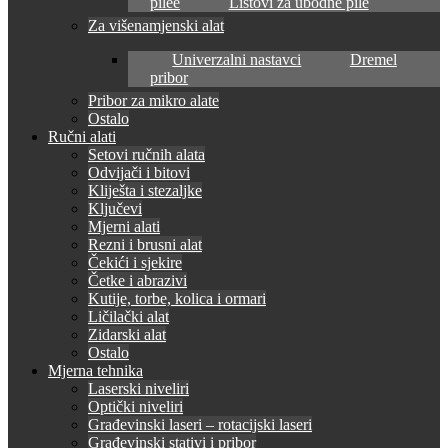
pilee
Listovi za ubodne pile
Za višenamjenski alat
Univerzalni nastavci
Dremel
pribor
Pribor za mikro alate
Ostalo
Ručni alati
Setovi ručnih alata
Odvijači i bitovi
Kliješta i stezaljke
Ključevi
Mjerni alati
Rezni i brusni alat
Čekići i sjekire
Četke i abrazivi
Kutije, torbe, kolica i ormari
Ličilački alat
Zidarski alat
Ostalo
Mjerna tehnika
Laserski niveliri
Optički niveliri
Građevinski laseri – rotacijski laseri
Građevinski stativi i pribor