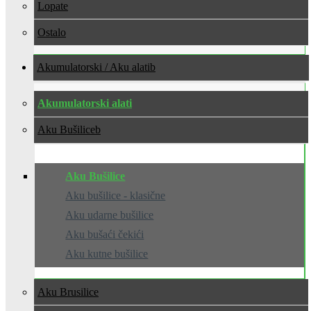
Lopate
Ostalo
Akumulatorski / Aku alati
Akumulatorski alati
Aku Bušilice
Aku Bušilice
Aku bušilice - klasične
Aku udarne bušilice
Aku bušaći čekići
Aku kutne bušilice
Aku Brusilice