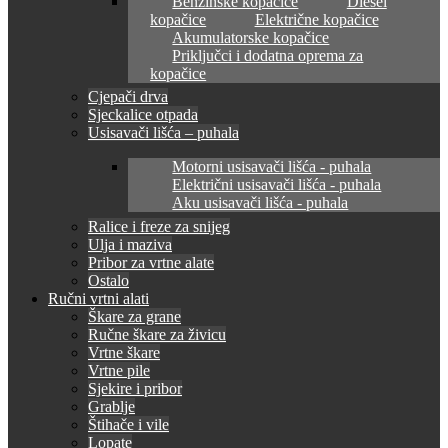
Benzinske kopačice
Diesel
kopačice
Električne kopačice
Akumulatorske kopačice
Priključci i dodatna oprema za
kopačice
Cjepači drva
Sjeckalice otpada
Usisavači lišća – puhala
Motorni usisavači lišća - puhala
Električni usisavači lišća - puhala
Aku usisavači lišća - puhala
Ralice i freze za snijeg
Ulja i maziva
Pribor za vrtne alate
Ostalo
Ručni vrtni alati
Škare za grane
Ručne škare za živicu
Vrtne škare
Vrtne pile
Sjekire i pribor
Grablje
Štihače i vile
Lopate