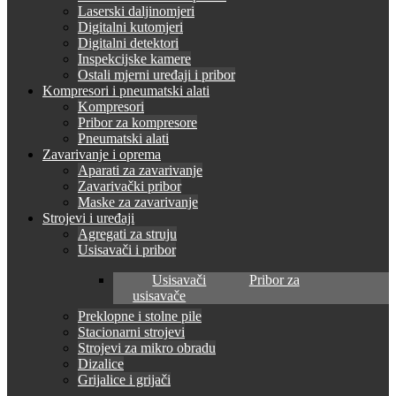
Laserski daljinomjeri
Digitalni kutomjeri
Digitalni detektori
Inspekcijske kamere
Ostali mjerni uređaji i pribor
Kompresori i pneumatski alati
Kompresori
Pribor za kompresore
Pneumatski alati
Zavarivanje i oprema
Aparati za zavarivanje
Zavarivački pribor
Maske za zavarivanje
Strojevi i uređaji
Agregati za struju
Usisavači i pribor
Usisavači
Pribor za
usisavače
Preklopne i stolne pile
Stacionarni strojevi
Strojevi za mikro obradu
Dizalice
Grijalice i grijači