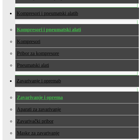
Kompresori i pneumatski alati
Kompresori i pneumatski alati
Kompresori
Pribor za kompresore
Pneumatski alati
Zavarivanje i oprema
Zavarivanje i oprema
Aparati za zavarivanje
Zavarivački pribor
Maske za zavarivanje