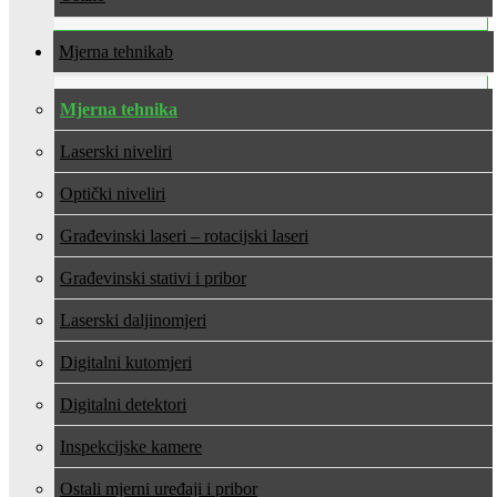
Mjerna tehnika
Mjerna tehnika
Laserski niveliri
Optički niveliri
Građevinski laseri – rotacijski laseri
Građevinski stativi i pribor
Laserski daljinomjeri
Digitalni kutomjeri
Digitalni detektori
Inspekcijske kamere
Ostali mjerni uređaji i pribor