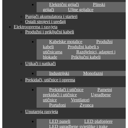
Električni grijači
Plinski
grijači
Uljne grijalice
Punjači akumulatora i starteri
Ostali strojevi i uređaji
Elektrooprema i rasvjeta
Produžni i priključni kabeli
Kabelske motalice
Produžni
kabeli
Produžni kabeli s
utičnicama
Razdjelnici, adapteri i
blokade
Priključni kabeli
Utikači i natikači
Industrijski
Monofazni
Prekidači, utičnice i oprema
Prekidači i utičnice
Pametni
prekidači i utičnice
Ugradbene
utičnice
Ventilatori
Portafoni
Zvonca
Unutarnja rasvjeta
LED paneli
LED plafonjere
LED ugradbene svjetiljke i trake