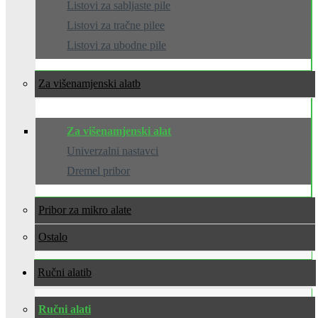
Listovi za sabljaste pile
Listovi za tračne pilee
Listovi za ubodne pile
Za višenamjenski alat
Za višenamjenski alat
Univerzalni nastavci
Dremel pribor
Pribor za mikro alate
Ostalo
Ručni alati
Ručni alati