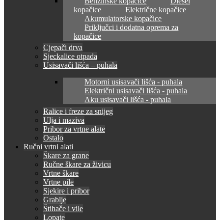
Benzinske kopačice
Diesel
kopačice
Električne kopačice
Akumulatorske kopačice
Priključci i dodatna oprema za
kopačice
Cjepači drva
Sjeckalice otpada
Usisavači lišća – puhala
Motorni usisavači lišća - puhala
Električni usisavači lišća - puhala
Aku usisavači lišća - puhala
Ralice i freze za snijeg
Ulja i maziva
Pribor za vrtne alate
Ostalo
Ručni vrtni alati
Škare za grane
Ručne škare za živicu
Vrtne škare
Vrtne pile
Sjekire i pribor
Grablje
Štihače i vile
Lopate