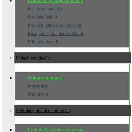
Produžni i priključni kabeli
Kabelske motalice
Produžni kabeli
Produžni kabeli s utičnicama
Razdjelnici, adapteri i blokade
Priključni kabeli
Utikači i natikači
Utikači i natikači
Industrijski
Monofazni
Prekidači, utičnice i oprema
Prekidači, utičnice i oprema