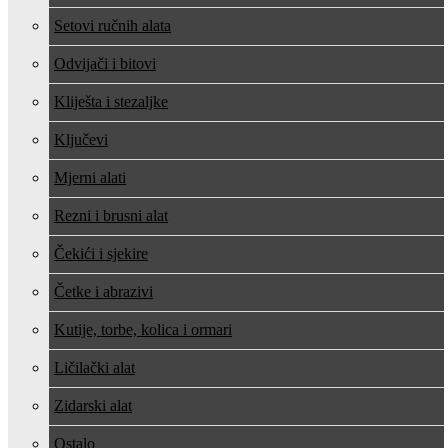
Setovi ručnih alata
Odvijači i bitovi
Kliješta i stezaljke
Ključevi
Mjerni alati
Rezni i brusni alat
Čekići i sjekire
Četke i abrazivi
Kutije, torbe, kolica i ormari
Ličilački alat
Zidarski alat
Ostalo