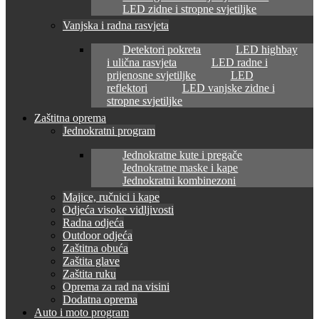
LED zidne i stropne svjetiljke
Vanjska i radna rasvjeta
Detektori pokreta
LED highbay
i ulična rasvjeta
LED radne i
prijenosne svjetiljke
LED
reflektori
LED vanjske zidne i
stropne svjetiljke
Zaštitna oprema
Jednokratni program
Jednokratne kute i pregače
Jednokratne maske i kape
Jednokratni kombinezoni
Majice, ručnici i kape
Odjeća visoke vidljivosti
Radna odjeća
Outdoor odjeća
Zaštitna obuća
Zaštita glave
Zaštita ruku
Oprema za rad na visini
Dodatna oprema
Auto i moto program