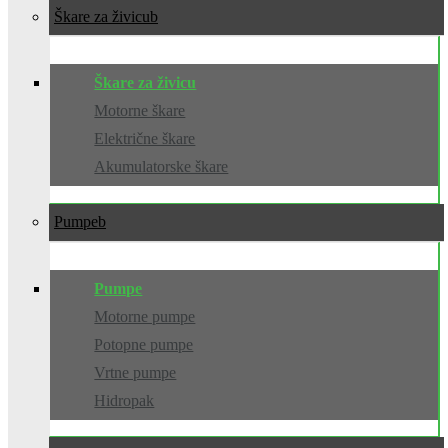
Škare za živicu
Škare za živicu
Motorne škare
Električne škare
Akumulatorske škare
Pumpe
Pumpe
Motorne pumpe
Potopne pumpe
Vrtne pumpe
Hidropak