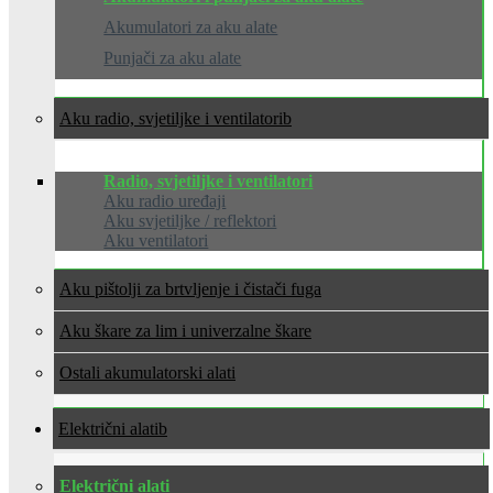
Akumulatori za aku alate
Punjači za aku alate
Aku radio, svjetiljke i ventilatori
Radio, svjetiljke i ventilatori
Aku radio uređaji
Aku svjetiljke / reflektori
Aku ventilatori
Aku pištolji za brtvljenje i čistači fuga
Aku škare za lim i univerzalne škare
Ostali akumulatorski alati
Električni alati
Električni alati