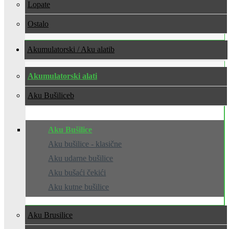
Lopate
Ostalo
Akumulatorski / Aku alati
Akumulatorski alati
Aku Bušilice
Aku Bušilice
Aku bušilice - klasične
Aku udarne bušilice
Aku bušaći čekići
Aku kutne bušilice
Aku Brusilice