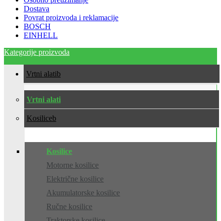
Dostava
Povrat proizvoda i reklamacije
BOSCH
EINHELL
Kategorije proizvoda
Vrtni alati
Vrtni alati
Kosilice
Kosilice
Motorne kosilice
Električne kosilice
Akumulatorske kosilice
Ručne kosilice
Traktorske kosilice