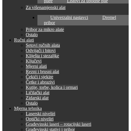
pilee
Listovi za ubodne pile
Za višenamjenski alat
Univerzalni nastavci
Dremel
pribor
Pribor za mikro alate
Ostalo
Ručni alati
Setovi ručnih alata
Odvijači i bitovi
Kliješta i stezaljke
Ključevi
Mjerni alati
Rezni i brusni alat
Čekići i sjekire
Četke i abrazivi
Kutije, torbe, kolica i ormari
Ličilački alat
Zidarski alat
Ostalo
Mjerna tehnika
Laserski niveliri
Optički niveliri
Građevinski laseri – rotacijski laseri
Građevinski stativi i pribor