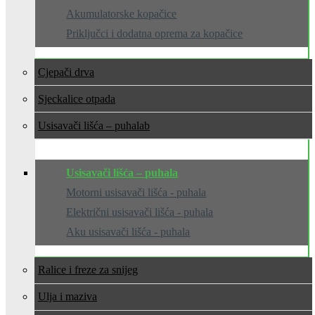
Akumulatorske kopačice
Priključci i dodatna oprema za kopačice
Cjepači drva
Sjeckalice otpada
Usisavači lišća – puhala
Usisavači lišća – puhala
Motorni usisavači lišća - puhala
Električni usisavači lišća - puhala
Aku usisavači lišća - puhala
Ralice i freze za snijeg
Ulja i maziva