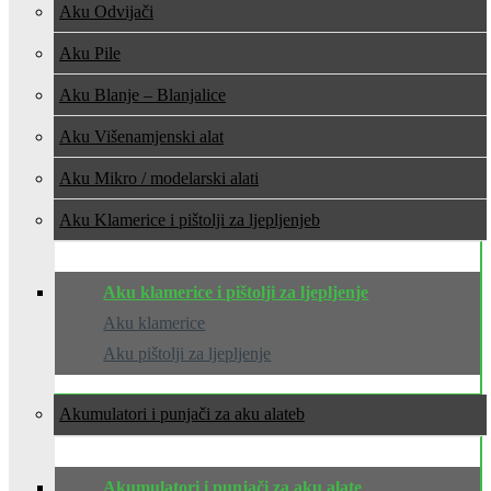
Aku Odvijači
Aku Pile
Aku Blanje – Blanjalice
Aku Višenamjenski alat
Aku Mikro / modelarski alati
Aku Klamerice i pištolji za ljepljenje
Aku klamerice i pištolji za ljepljenje
Aku klamerice
Aku pištolji za ljepljenje
Akumulatori i punjači za aku alate
Akumulatori i punjači za aku alate