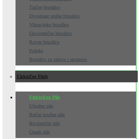
Tračne brusilice
Dvostrane stolne brusilice
Vibracijske brusilice
Ekscentrične brusilice
Ravne brusilice
Polirke
Brusilice za zidove i stropove
Električne Pile
Električne Pile
Ubodne pile
Ručne kružne pile
Recipročne pile
Ostale pile