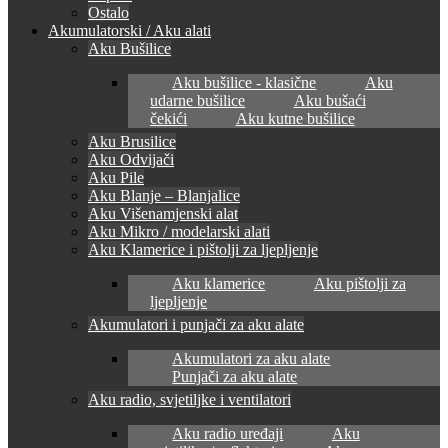
Ostalo
Akumulatorski / Aku alati
Aku Bušilice
Aku bušilice - klasične
Aku
udarne bušilice
Aku bušaći
čekići
Aku kutne bušilice
Aku Brusilice
Aku Odvijači
Aku Pile
Aku Blanje – Blanjalice
Aku Višenamjenski alat
Aku Mikro / modelarski alati
Aku Klamerice i pištolji za ljepljenje
Aku klamerice
Aku pištolji za
ljepljenje
Akumulatori i punjači za aku alate
Akumulatori za aku alate
Punjači za aku alate
Aku radio, svjetiljke i ventilatori
Aku radio uređaji
Aku