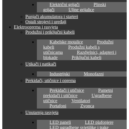
Električni grijači
Plinski
grijači
Uljne grijalice
Punjači akumulatora i starteri
Ostali strojevi i uređaji
Elektrooprema i rasvjeta
Produžni i priključni kabeli
Kabelske motalice
Produžni
kabeli
Produžni kabeli s
utičnicama
Razdjelnici, adapteri i
blokade
Priključni kabeli
Utikači i natikači
Industrijski
Monofazni
Prekidači, utičnice i oprema
Prekidači i utičnice
Pametni
prekidači i utičnice
Ugradbene
utičnice
Ventilatori
Portafoni
Zvonca
Unutarnja rasvjeta
LED paneli
LED plafonjere
LED ugradbene svjetiljke i trake