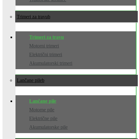
Trimeri za travu
Trimeri za travu
Motorni trimeri
Električni trimeri
Akumulatorski trimeri
Lančane pile
Lančane pile
Motorne pile
Električne pile
Akumulatorske pile