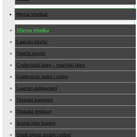
Mjerna tehnika
Mjerna tehnika
Laserski niveliri
Optički niveliri
Građevinski laseri – rotacijski laseri
Građevinski stativi i pribor
Laserski daljinomjeri
Digitalni kutomjeri
Digitalni detektori
Inspekcijske kamere
Ostali mjerni uređaji i pribor