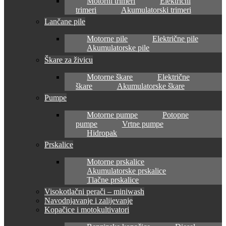
Motorni trimeri
Električni
trimeri
Akumulatorski trimeri
Lančane pile
Motorne pile
Električne pile
Akumulatorske pile
Škare za živicu
Motorne škare
Električne
škare
Akumulatorske škare
Pumpe
Motorne pumpe
Potopne
pumpe
Vrtne pumpe
Hidropak
Prskalice
Motorne prskalice
Akumulatorske prskalice
Tlačne prskalice
Visokotlačni perači – miniwash
Navodnjavanje i zalijevanje
Kopačice i motokultivatori