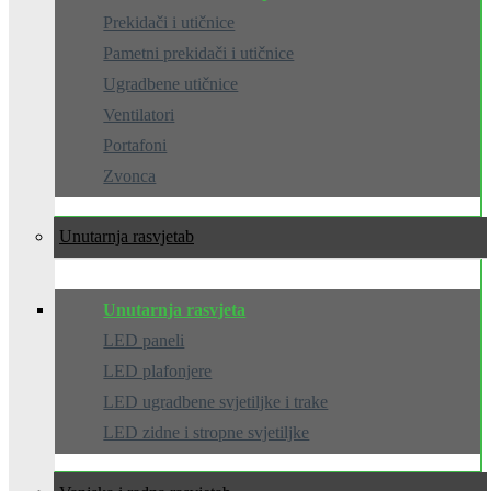
Prekidači i utičnice
Pametni prekidači i utičnice
Ugradbene utičnice
Ventilatori
Portafoni
Zvonca
Unutarnja rasvjeta
Unutarnja rasvjeta
LED paneli
LED plafonjere
LED ugradbene svjetiljke i trake
LED zidne i stropne svjetiljke