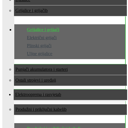
Grijalice i grijači
Grijalice i grijači
Električni grijači
Plinski grijači
Uljne grijalice
Punjači akumulatora i starteri
Ostali strojevi i uređaji
Elektrooprema i rasvjeta
Produžni i priključni kabeli