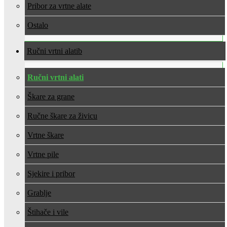
Pribor za vrtne alate
Ostalo
Ručni vrtni alati
Ručni vrtni alati
Škare za grane
Ručne škare za živicu
Vrtne škare
Vrtne pile
Sjekire i pribor
Grablje
Štihače i vile