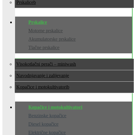
Prskalice
Prskalice
Motorne prskalice
Akumulatorske prskalice
Tlačne prskalice
Visokotlačni perači – miniwash
Navodnjavanje i zalijevanje
Kopačice i motokultivatori
Kopačice i motokultivatori
Benzinske kopačice
Diesel kopačice
Električne kopačice