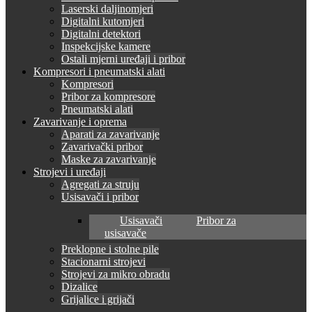
Laserski daljinomjeri
Digitalni kutomjeri
Digitalni detektori
Inspekcijske kamere
Ostali mjerni uređaji i pribor
Kompresori i pneumatski alati
Kompresori
Pribor za kompresore
Pneumatski alati
Zavarivanje i oprema
Aparati za zavarivanje
Zavarivački pribor
Maske za zavarivanje
Strojevi i uređaji
Agregati za struju
Usisavači i pribor
Usisavači
Pribor za
usisavače
Preklopne i stolne pile
Stacionarni strojevi
Strojevi za mikro obradu
Dizalice
Grijalice i grijači