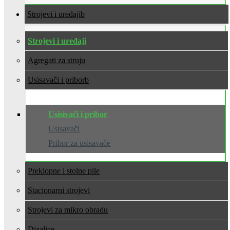
Strojevi i uređaji
Strojevi i uređaji
Agregati za struju
Usisavači i pribor
Usisivači i pribor
Usisavači
Pribor za usisavače
Preklopne i stolne pile
Stacionarni strojevi
Strojevi za mikro obradu
Dizalice