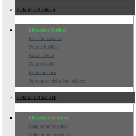
Električne Bušilice
Električne Bušilice
Klasične Bušilice
Udarne bušilice
Bušaći čekići
Udarni čekići
Kutne bušilice
Oprema za električne bušilice
Električne Brusilice
Električne Brusilice
Male kutne brusilice
Velike kutne brusilice