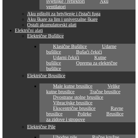
svjetiljke / reflektori
Aku
ventilatori
Aku pištolji za brtvljenje i čistači fuga
Aku škare za lim i univerzalne škare
Ostali akumulatorski alati
Električni alati
Električne Bušilice
Klasične Bušilice
Udarne
bušilice
Bušaći čekići
Udarni čekići
Kutne
bušilice
Oprema za električne
bušilice
Električne Brusilice
Male kutne brusilice
Velike
kutne brusilice
Tračne brusilice
Dvostrane stolne brusilice
Vibracijske brusilice
Ekscentrične brusilice
Ravne
brusilice
Polirke
Brusilice
za zidove i stropove
Električne Pile
Ubodne pile
Ručne kružne