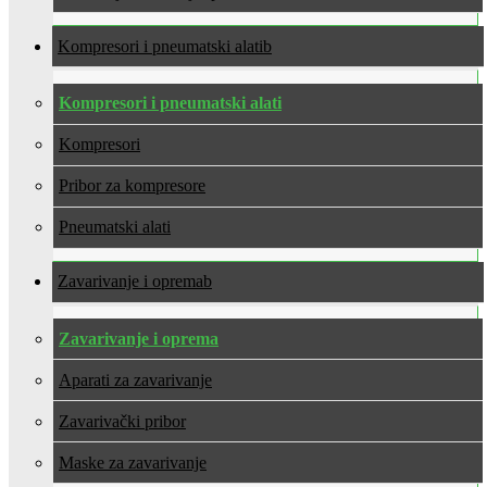
Kompresori i pneumatski alati
Kompresori i pneumatski alati
Kompresori
Pribor za kompresore
Pneumatski alati
Zavarivanje i oprema
Zavarivanje i oprema
Aparati za zavarivanje
Zavarivački pribor
Maske za zavarivanje