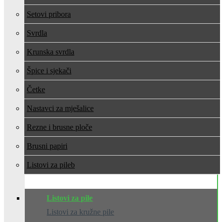
Setovi pribora
Svrdla
Krunska svrdla
Špice i sjekači
Četke
Nastavci za mješalice
Rezne i brusne ploče
Brusni papiri
Listovi za pile
Listovi za pile
Listovi za kružne pile