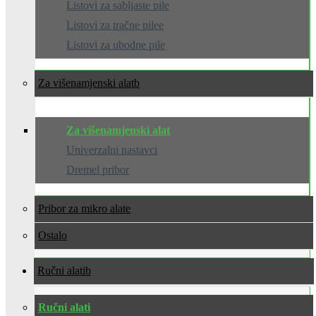
Listovi za sabljaste pile
Listovi za tračne pilee
Listovi za ubodne pile
Za višenamjenski alat
Za višenamjenski alat
Univerzalni nastavci
Dremel pribor
Pribor za mikro alate
Ostalo
Ručni alati
Ručni alati