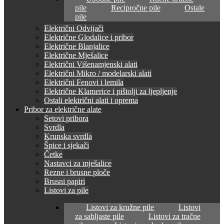
pile
Recipročne pile
Ostale
pile
Električni Odvijači
Električne Glodalice i pribor
Električne Blanjalice
Električne Mješalice
Električni Višenamjenski alati
Električni Mikro / modelarski alati
Električni Fenovi i lemila
Električne Klamerice i pištolji za ljepljenje
Ostali električni alati i oprema
Pribor za električne alate
Setovi pribora
Svrdla
Krunska svrdla
Špice i sjekači
Četke
Nastavci za mješalice
Rezne i brusne ploče
Brusni papiri
Listovi za pile
Listovi za kružne pile
Listovi
za sabljaste pile
Listovi za tračne