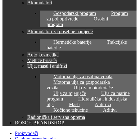
Akumulatori
Gospodarski program
Program
za poljoprivredu
Osobni
program
Akumulatori za posebne namjene
Hermetičke baterije
Trakcijske
baterije
Auto kozmetika
Metlice brisača
Ulja, masti i antifrizi
Motorna ulja za osobna vozila
Motorna ulja za gospodarska
vozila
Ulja za motorkotače
Ulja za mjenjače
Ulja za marine
program
Hidraulička i industrijska
ulja
Masti
Antifrizi
Kočione tekućine
Aditivi
Radionička i servisna oprema
BOSCH BRANDSHOP
Proizvođači
Osobno preuzimanje