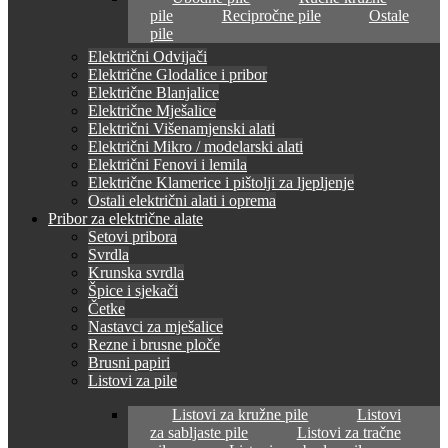
pile
Recipročne pile
Ostale
pile
Električni Odvijači
Električne Glodalice i pribor
Električne Blanjalice
Električne Mješalice
Električni Višenamjenski alati
Električni Mikro / modelarski alati
Električni Fenovi i lemila
Električne Klamerice i pištolji za ljepljenje
Ostali električni alati i oprema
Pribor za električne alate
Setovi pribora
Svrdla
Krunska svrdla
Špice i sjekači
Četke
Nastavci za mješalice
Rezne i brusne ploče
Brusni papiri
Listovi za pile
Listovi za kružne pile
Listovi
za sabljaste pile
Listovi za tračne