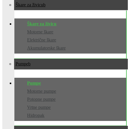
Škare za živicu
Škare za živicu
Motorne škare
Električne škare
Akumulatorske škare
Pumpe
Pumpe
Motorne pumpe
Potopne pumpe
Vrtne pumpe
Hidropak