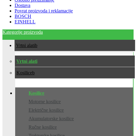
Dostava
Povrat proizvoda i reklamacije
BOSCH
EINHELL
Kategorije proizvoda
Vrtni alati
Vrtni alati
Kosilice
Kosilice
Motorne kosilice
Električne kosilice
Akumulatorske kosilice
Ručne kosilice
Traktorske kosilice