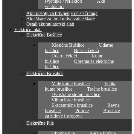
svjetiljke / reflektori
Aku
ventilatori
Aku pištolji za brtvljenje i čistači fuga
Aku škare za lim i univerzalne škare
Ostali akumulatorski alati
Električni alati
Električne Bušilice
Klasične Bušilice
Udarne
bušilice
Bušaći čekići
Udarni čekići
Kutne
bušilice
Oprema za električne
bušilice
Električne Brusilice
Male kutne brusilice
Velike
kutne brusilice
Tračne brusilice
Dvostrane stolne brusilice
Vibracijske brusilice
Ekscentrične brusilice
Ravne
brusilice
Polirke
Brusilice
za zidove i stropove
Električne Pile
Ubodne pile
Ručne kružne