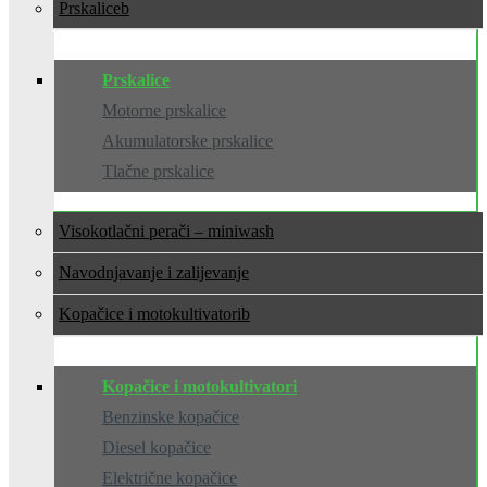
Prskalice
Prskalice
Motorne prskalice
Akumulatorske prskalice
Tlačne prskalice
Visokotlačni perači – miniwash
Navodnjavanje i zalijevanje
Kopačice i motokultivatori
Kopačice i motokultivatori
Benzinske kopačice
Diesel kopačice
Električne kopačice