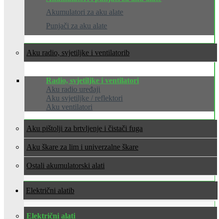
Akumulatori za aku alate
Punjači za aku alate
Aku radio, svjetiljke i ventilatori
Radio, svjetiljke i ventilatori
Aku radio uređaji
Aku svjetiljke / reflektori
Aku ventilatori
Aku pištolji za brtvljenje i čistači fuga
Aku škare za lim i univerzalne škare
Ostali akumulatorski alati
Električni alati
Električni alati