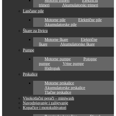
Motorni trimeri
Električni
trimeri
Akumulatorski trimeri
Lančane pile
Motorne pile
Električne pile
Akumulatorske pile
Škare za živicu
Motorne škare
Električne
škare
Akumulatorske škare
Pumpe
Motorne pumpe
Potopne
pumpe
Vrtne pumpe
Hidropak
Prskalice
Motorne prskalice
Akumulatorske prskalice
Tlačne prskalice
Visokotlačni perači – miniwash
Navodnjavanje i zalijevanje
Kopačice i motokultivatori