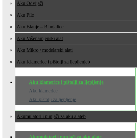
Aku Odvijači
Aku Pile
Aku Blanje – Blanjalice
Aku Višenamjenski alat
Aku Mikro / modelarski alati
Aku Klamerice i pištolji za ljepljenje
Aku klamerice i pištolji za ljepljenje
Aku klamerice
Aku pištolji za ljepljenje
Akumulatori i punjači za aku alate
Akumulatori i punjači za aku alate