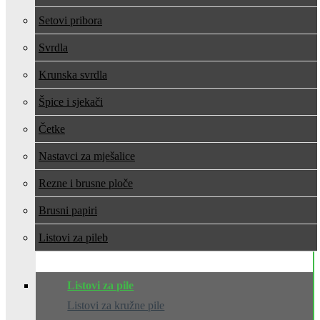
Setovi pribora
Svrdla
Krunska svrdla
Špice i sjekači
Četke
Nastavci za mješalice
Rezne i brusne ploče
Brusni papiri
Listovi za pile
Listovi za pile
Listovi za kružne pile