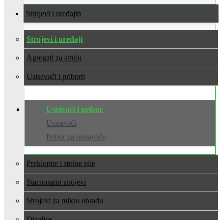
Strojevi i uređaji
Strojevi i uređaji
Agregati za struju
Usisavači i pribor
Usisivači i pribor
Usisavači
Pribor za usisavače
Preklopne i stolne pile
Stacionarni strojevi
Strojevi za mikro obradu
Dizalice