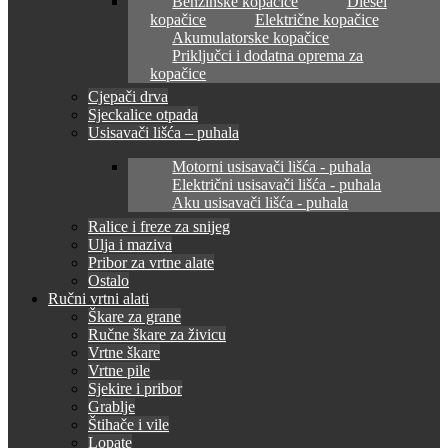
Benzinske kopačice
Diesel
kopačice
Električne kopačice
Akumulatorske kopačice
Priključci i dodatna oprema za
kopačice
Cjepači drva
Sjeckalice otpada
Usisavači lišća – puhala
Motorni usisavači lišća - puhala
Električni usisavači lišća - puhala
Aku usisavači lišća - puhala
Ralice i freze za snijeg
Ulja i maziva
Pribor za vrtne alate
Ostalo
Ručni vrtni alati
Škare za grane
Ručne škare za živicu
Vrtne škare
Vrtne pile
Sjekire i pribor
Grablje
Štihače i vile
Lopate