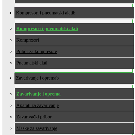
Kompresori i pneumatski alati
Kompresori i pneumatski alati
Kompresori
Pribor za kompresore
Pneumatski alati
Zavarivanje i oprema
Zavarivanje i oprema
Aparati za zavarivanje
Zavarivački pribor
Maske za zavarivanje