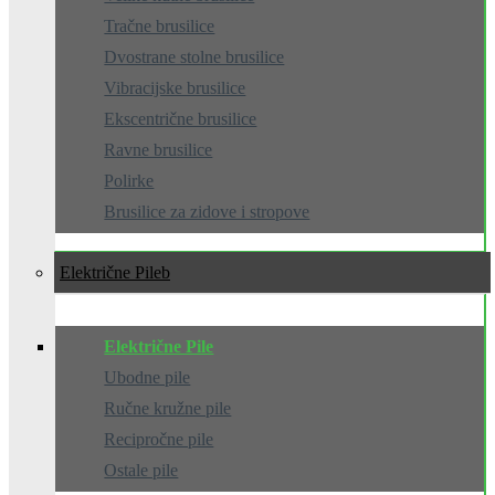
Tračne brusilice
Dvostrane stolne brusilice
Vibracijske brusilice
Ekscentrične brusilice
Ravne brusilice
Polirke
Brusilice za zidove i stropove
Električne Pile
Električne Pile
Ubodne pile
Ručne kružne pile
Recipročne pile
Ostale pile