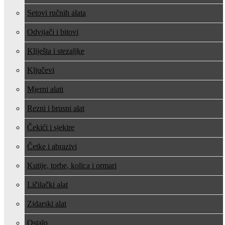
Setovi ručnih alata
Odvijači i bitovi
Kliješta i stezaljke
Ključevi
Mjerni alati
Rezni i brusni alat
Čekići i sjekire
Četke i abrazivi
Kutije, torbe, kolica i ormari
Ličilački alat
Zidarski alat
Ostalo