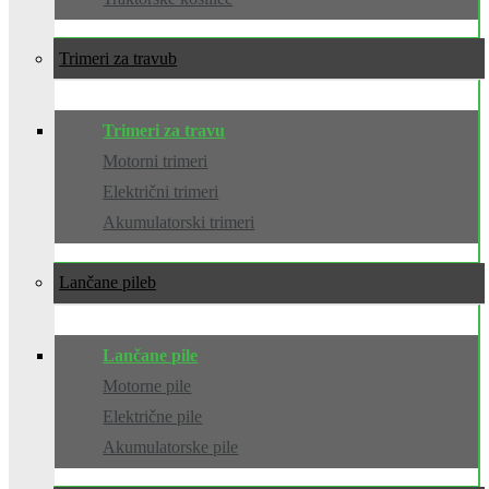
Trimeri za travu
Trimeri za travu
Motorni trimeri
Električni trimeri
Akumulatorski trimeri
Lančane pile
Lančane pile
Motorne pile
Električne pile
Akumulatorske pile