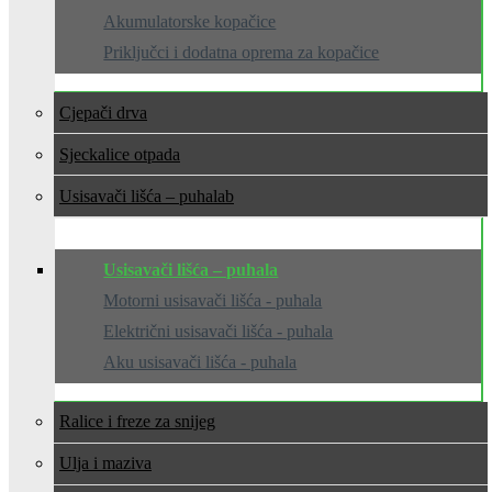
Akumulatorske kopačice
Priključci i dodatna oprema za kopačice
Cjepači drva
Sjeckalice otpada
Usisavači lišća – puhala
Usisavači lišća – puhala
Motorni usisavači lišća - puhala
Električni usisavači lišća - puhala
Aku usisavači lišća - puhala
Ralice i freze za snijeg
Ulja i maziva