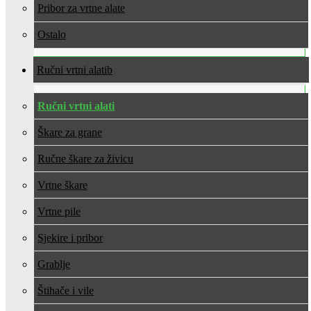
Pribor za vrtne alate
Ostalo
Ručni vrtni alati
Ručni vrtni alati
Škare za grane
Ručne škare za živicu
Vrtne škare
Vrtne pile
Sjekire i pribor
Grablje
Štihače i vile