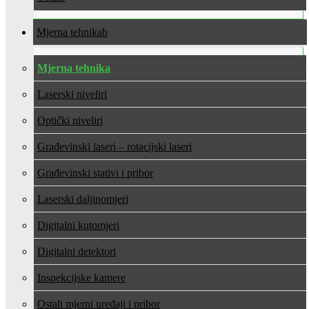
Mjerna tehnika
Mjerna tehnika
Laserski niveliri
Optički niveliri
Građevinski laseri – rotacijski laseri
Građevinski stativi i pribor
Laserski daljinomjeri
Digitalni kutomjeri
Digitalni detektori
Inspekcijske kamere
Ostali mjerni uređaji i pribor