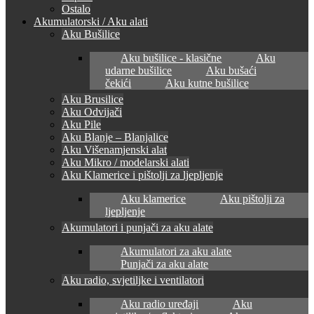
Ostalo
Akumulatorski / Aku alati
Aku Bušilice
Aku bušilice - klasične
Aku
udarne bušilice
Aku bušaći
čekići
Aku kutne bušilice
Aku Brusilice
Aku Odvijači
Aku Pile
Aku Blanje – Blanjalice
Aku Višenamjenski alat
Aku Mikro / modelarski alati
Aku Klamerice i pištolji za ljepljenje
Aku klamerice
Aku pištolji za
ljepljenje
Akumulatori i punjači za aku alate
Akumulatori za aku alate
Punjači za aku alate
Aku radio, svjetiljke i ventilatori
Aku radio uređaji
Aku