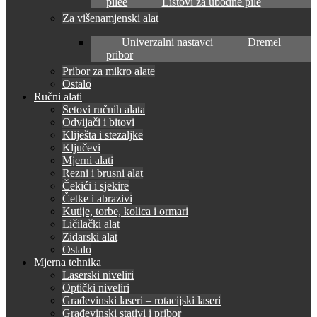
pilee
Listovi za ubodne pile
Za višenamjenski alat
Univerzalni nastavci
Dremel
pribor
Pribor za mikro alate
Ostalo
Ručni alati
Setovi ručnih alata
Odvijači i bitovi
Kliješta i stezaljke
Ključevi
Mjerni alati
Rezni i brusni alat
Čekići i sjekire
Četke i abrazivi
Kutije, torbe, kolica i ormari
Ličilački alat
Zidarski alat
Ostalo
Mjerna tehnika
Laserski niveliri
Optički niveliri
Građevinski laseri – rotacijski laseri
Građevinski stativi i pribor