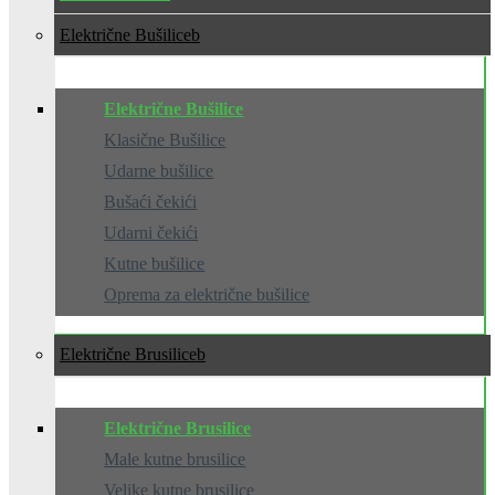
Električne Bušilice
Električne Bušilice
Klasične Bušilice
Udarne bušilice
Bušaći čekići
Udarni čekići
Kutne bušilice
Oprema za električne bušilice
Električne Brusilice
Električne Brusilice
Male kutne brusilice
Velike kutne brusilice