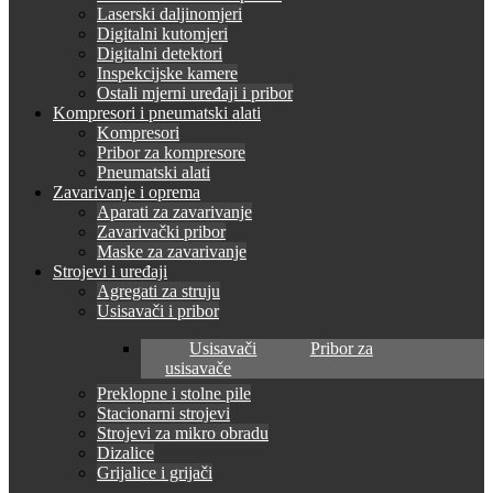
Laserski daljinomjeri
Digitalni kutomjeri
Digitalni detektori
Inspekcijske kamere
Ostali mjerni uređaji i pribor
Kompresori i pneumatski alati
Kompresori
Pribor za kompresore
Pneumatski alati
Zavarivanje i oprema
Aparati za zavarivanje
Zavarivački pribor
Maske za zavarivanje
Strojevi i uređaji
Agregati za struju
Usisavači i pribor
Usisavači
Pribor za
usisavače
Preklopne i stolne pile
Stacionarni strojevi
Strojevi za mikro obradu
Dizalice
Grijalice i grijači