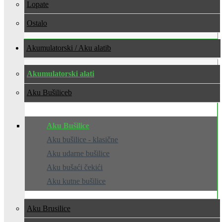
Lopate
Ostalo
Akumulatorski / Aku alati
Akumulatorski alati
Aku Bušilice
Aku Bušilice
Aku bušilice - klasične
Aku udarne bušilice
Aku bušaći čekići
Aku kutne bušilice
Aku Brusilice