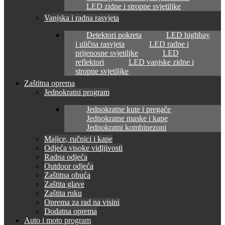
LED zidne i stropne svjetiljke
Vanjska i radna rasvjeta
Detektori pokreta
LED highbay
i ulična rasvjeta
LED radne i
prijenosne svjetiljke
LED
reflektori
LED vanjske zidne i
stropne svjetiljke
Zaštitna oprema
Jednokratni program
Jednokratne kute i pregače
Jednokratne maske i kape
Jednokratni kombinezoni
Majice, ručnici i kape
Odjeća visoke vidljivosti
Radna odjeća
Outdoor odjeća
Zaštitna obuća
Zaštita glave
Zaštita ruku
Oprema za rad na visini
Dodatna oprema
Auto i moto program