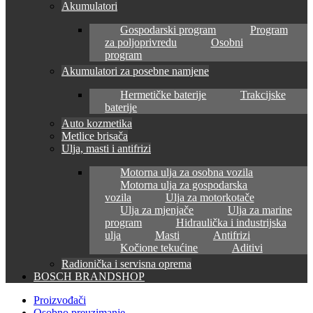
Akumulatori
Gospodarski program
Program
za poljoprivredu
Osobni
program
Akumulatori za posebne namjene
Hermetičke baterije
Trakcijske
baterije
Auto kozmetika
Metlice brisača
Ulja, masti i antifrizi
Motorna ulja za osobna vozila
Motorna ulja za gospodarska
vozila
Ulja za motorkotače
Ulja za mjenjače
Ulja za marine
program
Hidraulička i industrijska
ulja
Masti
Antifrizi
Kočione tekućine
Aditivi
Radionička i servisna oprema
BOSCH BRANDSHOP
Proizvođači
Osobno preuzimanje