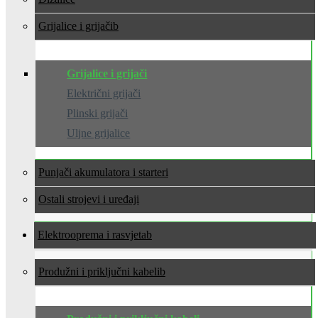
Grijalice i grijači
Grijalice i grijači
Električni grijači
Plinski grijači
Uljne grijalice
Punjači akumulatora i starteri
Ostali strojevi i uređaji
Elektrooprema i rasvjeta
Produžni i priključni kabeli