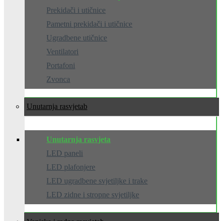
Prekidači i utičnice
Pametni prekidači i utičnice
Ugradbene utičnice
Ventilatori
Portafoni
Zvonca
Unutarnja rasvjeta
Unutarnja rasvjeta
LED paneli
LED plafonjere
LED ugradbene svjetiljke i trake
LED zidne i stropne svjetiljke