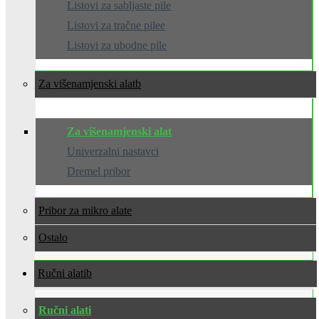
Listovi za sabljaste pile
Listovi za tračne pilee
Listovi za ubodne pile
Za višenamjenski alat
Za višenamjenski alat
Univerzalni nastavci
Dremel pribor
Pribor za mikro alate
Ostalo
Ručni alati
Ručni alati