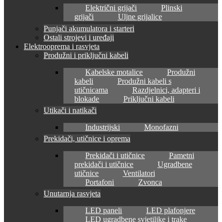
Električni grijači
Plinski
grijači
Uljne grijalice
Punjači akumulatora i starteri
Ostali strojevi i uređaji
Elektrooprema i rasvjeta
Produžni i priključni kabeli
Kabelske motalice
Produžni
kabeli
Produžni kabeli s
utičnicama
Razdjelnici, adapteri i
blokade
Priključni kabeli
Utikači i natikači
Industrijski
Monofazni
Prekidači, utičnice i oprema
Prekidači i utičnice
Pametni
prekidači i utičnice
Ugradbene
utičnice
Ventilatori
Portafoni
Zvonca
Unutarnja rasvjeta
LED paneli
LED plafonjere
LED ugradbene svjetiljke i trake