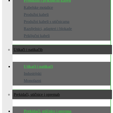
Produžni i priključni kabeli
Kabelske motalice
Produžni kabeli
Produžni kabeli s utičnicama
Razdjelnici, adapteri i blokade
Priključni kabeli
Utikači i natikači
Utikači i natikači
Industrijski
Monofazni
Prekidači, utičnice i oprema
Prekidači, utičnice i oprema