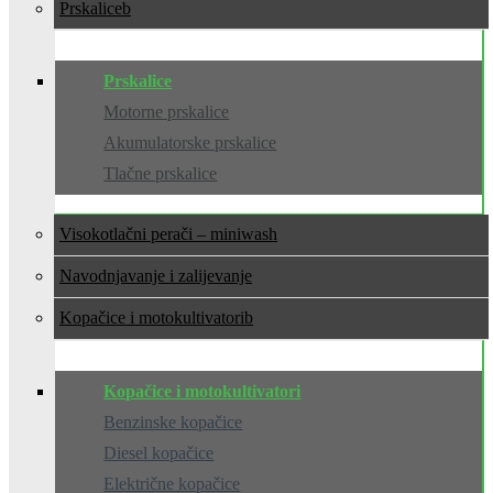
Prskalice
Prskalice
Motorne prskalice
Akumulatorske prskalice
Tlačne prskalice
Visokotlačni perači – miniwash
Navodnjavanje i zalijevanje
Kopačice i motokultivatori
Kopačice i motokultivatori
Benzinske kopačice
Diesel kopačice
Električne kopačice