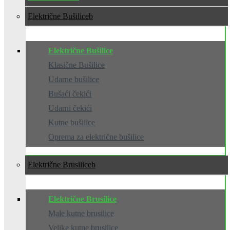
Električne Bušilice
Električne Bušilice
Klasične Bušilice
Udarne bušilice
Bušaći čekići
Udarni čekići
Kutne bušilice
Oprema za električne bušilice
Električne Brusilice
Električne Brusilice
Male kutne brusilice
Velike kutne brusilice