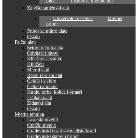
pilee
Listovi za ubodne pile
Za višenamjenski alat
Univerzalni nastavci
Dremel
pribor
Pribor za mikro alate
Ostalo
Ručni alati
Setovi ručnih alata
Odvijači i bitovi
Kliješta i stezaljke
Ključevi
Mjerni alati
Rezni i brusni alat
Čekići i sjekire
Četke i abrazivi
Kutije, torbe, kolica i ormari
Ličilački alat
Zidarski alat
Ostalo
Mjerna tehnika
Laserski niveliri
Optički niveliri
Građevinski laseri – rotacijski laseri
Građevinski stativi i pribor