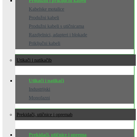
Produžni i priključni kabeli
Kabelske motalice
Produžni kabeli
Produžni kabeli s utičnicama
Razdjelnici, adapteri i blokade
Priključni kabeli
Utikači i natikači
Utikači i natikači
Industrijski
Monofazni
Prekidači, utičnice i oprema
Prekidači, utičnice i oprema