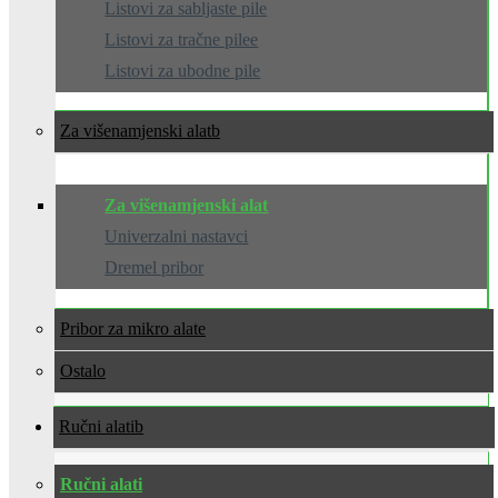
Listovi za sabljaste pile
Listovi za tračne pilee
Listovi za ubodne pile
Za višenamjenski alat
Za višenamjenski alat
Univerzalni nastavci
Dremel pribor
Pribor za mikro alate
Ostalo
Ručni alati
Ručni alati