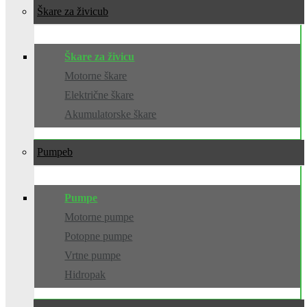
Škare za živicu
Škare za živicu
Motorne škare
Električne škare
Akumulatorske škare
Pumpe
Pumpe
Motorne pumpe
Potopne pumpe
Vrtne pumpe
Hidropak