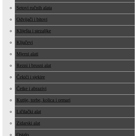
Setovi ručnih alata
Odvijači i bitovi
Kliješta i stezaljke
Ključevi
Mjerni alati
Rezni i brusni alat
Čekići i sjekire
Četke i abrazivi
Kutije, torbe, kolica i ormari
Ličilački alat
Zidarski alat
Ostalo