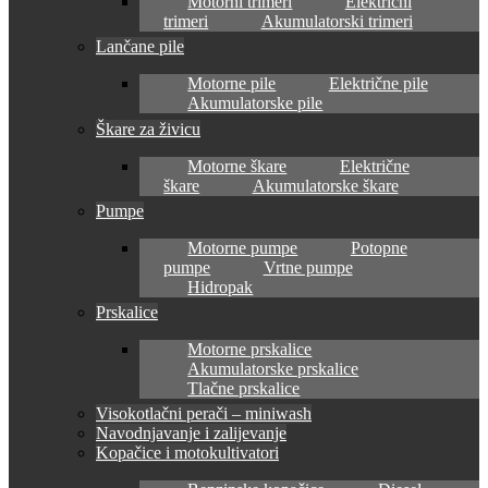
Motorni trimeri
Električni
trimeri
Akumulatorski trimeri
Lančane pile
Motorne pile
Električne pile
Akumulatorske pile
Škare za živicu
Motorne škare
Električne
škare
Akumulatorske škare
Pumpe
Motorne pumpe
Potopne
pumpe
Vrtne pumpe
Hidropak
Prskalice
Motorne prskalice
Akumulatorske prskalice
Tlačne prskalice
Visokotlačni perači – miniwash
Navodnjavanje i zalijevanje
Kopačice i motokultivatori