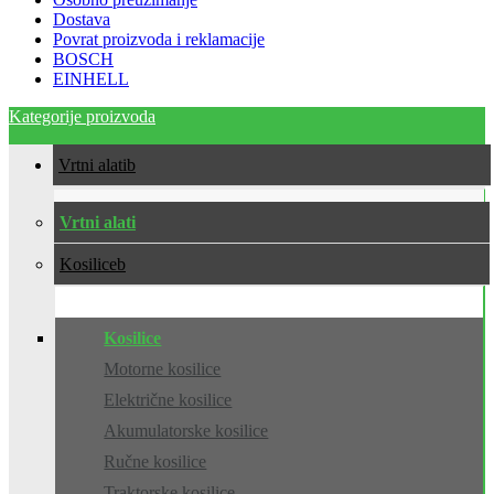
Dostava
Povrat proizvoda i reklamacije
BOSCH
EINHELL
Kategorije proizvoda
Vrtni alati
Vrtni alati
Kosilice
Kosilice
Motorne kosilice
Električne kosilice
Akumulatorske kosilice
Ručne kosilice
Traktorske kosilice