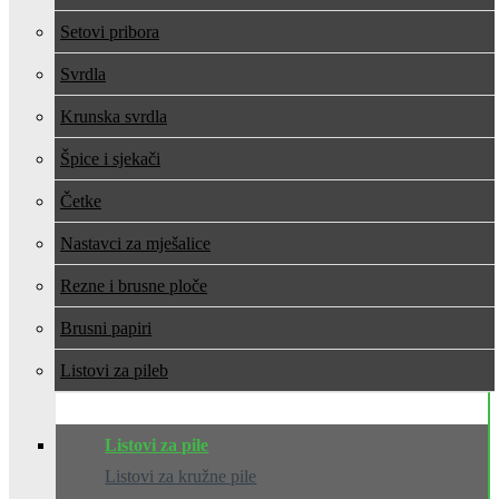
Setovi pribora
Svrdla
Krunska svrdla
Špice i sjekači
Četke
Nastavci za mješalice
Rezne i brusne ploče
Brusni papiri
Listovi za pile
Listovi za pile
Listovi za kružne pile