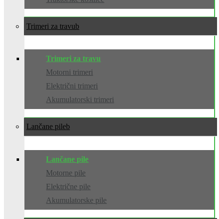
Trimeri za travu
Trimeri za travu
Motorni trimeri
Električni trimeri
Akumulatorski trimeri
Lančane pile
Lančane pile
Motorne pile
Električne pile
Akumulatorske pile