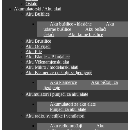
Ostalo
Akumulatorski / Aku alati
Aku Bušilice
Aku bušilice - klasične
Aku
udarne bušilice
Aku bušaći
čekići
Aku kutne bušilice
Aku Brusilice
Aku Odvijači
Aku Pile
Aku Blanje – Blanjalice
Aku Višenamjenski alat
Aku Mikro / modelarski alati
Aku Klamerice i pištolji za ljepljenje
Aku klamerice
Aku pištolji za
ljepljenje
Akumulatori i punjači za aku alate
Akumulatori za aku alate
Punjači za aku alate
Aku radio, svjetiljke i ventilatori
Aku radio uređaji
Aku