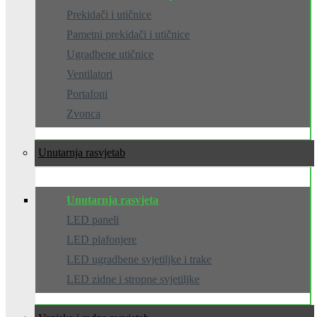
Prekidači i utičnice
Pametni prekidači i utičnice
Ugradbene utičnice
Ventilatori
Portafoni
Zvonca
Unutarnja rasvjeta
Unutarnja rasvjeta
LED paneli
LED plafonjere
LED ugradbene svjetiljke i trake
LED zidne i stropne svjetiljke