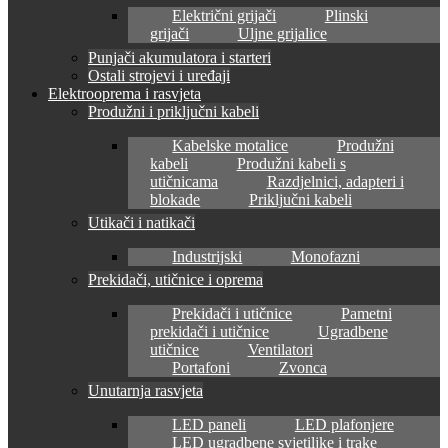
Električni grijači
Plinski
grijači
Uljne grijalice
Punjači akumulatora i starteri
Ostali strojevi i uređaji
Elektrooprema i rasvjeta
Produžni i priključni kabeli
Kabelske motalice
Produžni
kabeli
Produžni kabeli s
utičnicama
Razdjelnici, adapteri i
blokade
Priključni kabeli
Utikači i natikači
Industrijski
Monofazni
Prekidači, utičnice i oprema
Prekidači i utičnice
Pametni
prekidači i utičnice
Ugradbene
utičnice
Ventilatori
Portafoni
Zvonca
Unutarnja rasvjeta
LED paneli
LED plafonjere
LED ugradbene svjetiljke i trake