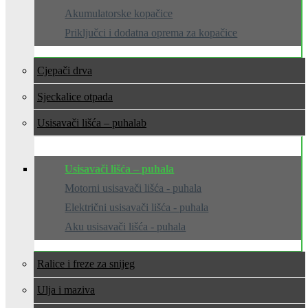
Akumulatorske kopačice
Priključci i dodatna oprema za kopačice
Cjepači drva
Sjeckalice otpada
Usisavači lišća – puhala
Usisavači lišća – puhala
Motorni usisavači lišća - puhala
Električni usisavači lišća - puhala
Aku usisavači lišća - puhala
Ralice i freze za snijeg
Ulja i maziva