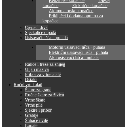
Benzinske kopačice
Diesel
kopačice
Električne kopačice
Akumulatorske kopačice
Priključci i dodatna oprema za
kopačice
Cjepači drva
Sjeckalice otpada
Usisavači lišća – puhala
Motorni usisavači lišća - puhala
Električni usisavači lišća - puhala
Aku usisavači lišća - puhala
Ralice i freze za snijeg
Ulja i maziva
Pribor za vrtne alate
Ostalo
Ručni vrtni alati
Škare za grane
Ručne škare za živicu
Vrtne škare
Vrtne pile
Sjekire i pribor
Grablje
Štihače i vile
Lopate