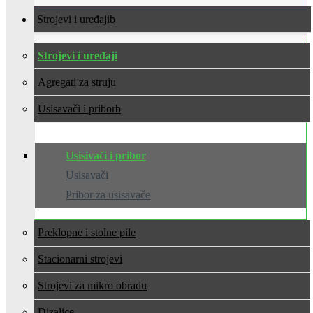
Strojevi i uređaji
Strojevi i uređaji
Agregati za struju
Usisavači i pribor
Usisivači i pribor
Usisavači
Pribor za usisavače
Preklopne i stolne pile
Stacionarni strojevi
Strojevi za mikro obradu
Dizalice