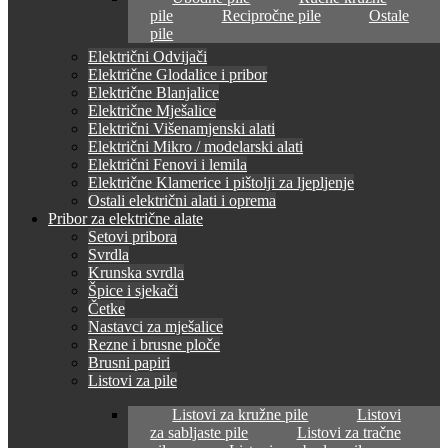
pile
Recipročne pile
Ostale
pile
Električni Odvijači
Električne Glodalice i pribor
Električne Blanjalice
Električne Mješalice
Električni Višenamjenski alati
Električni Mikro / modelarski alati
Električni Fenovi i lemila
Električne Klamerice i pištolji za ljepljenje
Ostali električni alati i oprema
Pribor za električne alate
Setovi pribora
Svrdla
Krunska svrdla
Špice i sjekači
Četke
Nastavci za mješalice
Rezne i brusne ploče
Brusni papiri
Listovi za pile
Listovi za kružne pile
Listovi
za sabljaste pile
Listovi za tračne