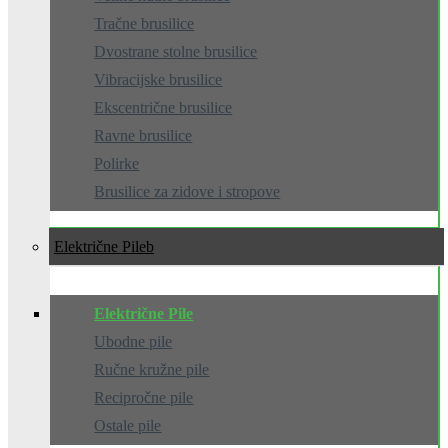
Tračne brusilice
Dvostrane stolne brusilice
Vibracijske brusilice
Ekscentrične brusilice
Ravne brusilice
Polirke
Brusilice za zidove i stropove
Električne Pile
Električne Pile
Ubodne pile
Ručne kružne pile
Recipročne pile
Ostale pile