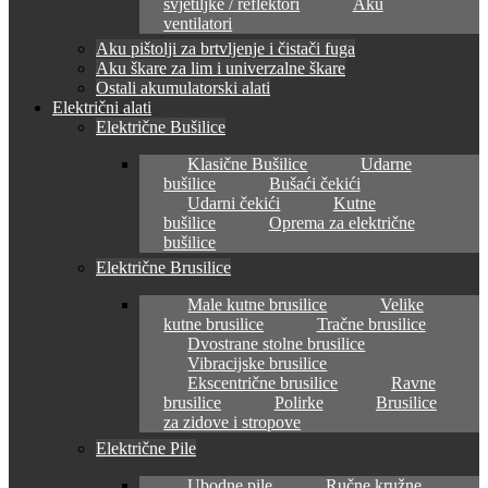
svjetiljke / reflektori
Aku
ventilatori
Aku pištolji za brtvljenje i čistači fuga
Aku škare za lim i univerzalne škare
Ostali akumulatorski alati
Električni alati
Električne Bušilice
Klasične Bušilice
Udarne
bušilice
Bušaći čekići
Udarni čekići
Kutne
bušilice
Oprema za električne
bušilice
Električne Brusilice
Male kutne brusilice
Velike
kutne brusilice
Tračne brusilice
Dvostrane stolne brusilice
Vibracijske brusilice
Ekscentrične brusilice
Ravne
brusilice
Polirke
Brusilice
za zidove i stropove
Električne Pile
Ubodne pile
Ručne kružne