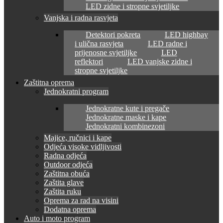
LED zidne i stropne svjetiljke
Vanjska i radna rasvjeta
Detektori pokreta
LED highbay
i ulična rasvjeta
LED radne i
prijenosne svjetiljke
LED
reflektori
LED vanjske zidne i
stropne svjetiljke
Zaštitna oprema
Jednokratni program
Jednokratne kute i pregače
Jednokratne maske i kape
Jednokratni kombinezoni
Majice, ručnici i kape
Odjeća visoke vidljivosti
Radna odjeća
Outdoor odjeća
Zaštitna obuća
Zaštita glave
Zaštita ruku
Oprema za rad na visini
Dodatna oprema
Auto i moto program