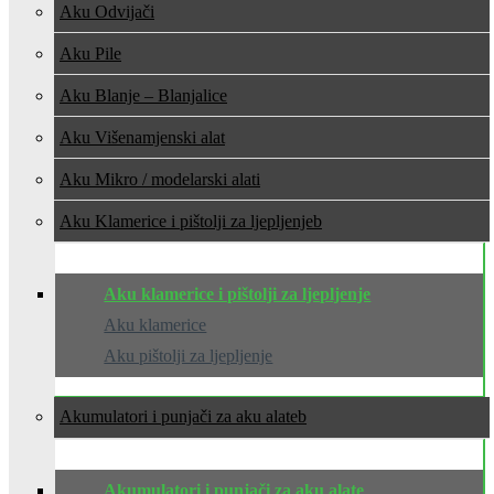
Aku Odvijači
Aku Pile
Aku Blanje – Blanjalice
Aku Višenamjenski alat
Aku Mikro / modelarski alati
Aku Klamerice i pištolji za ljepljenje
Aku klamerice i pištolji za ljepljenje
Aku klamerice
Aku pištolji za ljepljenje
Akumulatori i punjači za aku alate
Akumulatori i punjači za aku alate