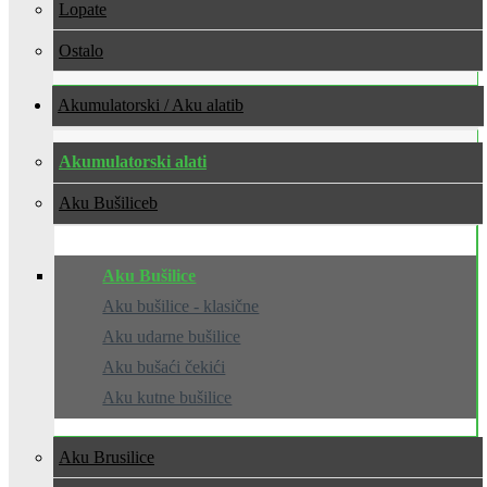
Lopate
Ostalo
Akumulatorski / Aku alati
Akumulatorski alati
Aku Bušilice
Aku Bušilice
Aku bušilice - klasične
Aku udarne bušilice
Aku bušaći čekići
Aku kutne bušilice
Aku Brusilice