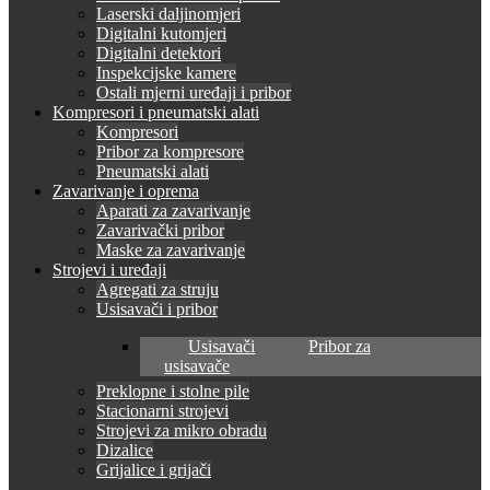
Laserski daljinomjeri
Digitalni kutomjeri
Digitalni detektori
Inspekcijske kamere
Ostali mjerni uređaji i pribor
Kompresori i pneumatski alati
Kompresori
Pribor za kompresore
Pneumatski alati
Zavarivanje i oprema
Aparati za zavarivanje
Zavarivački pribor
Maske za zavarivanje
Strojevi i uređaji
Agregati za struju
Usisavači i pribor
Usisavači
Pribor za
usisavače
Preklopne i stolne pile
Stacionarni strojevi
Strojevi za mikro obradu
Dizalice
Grijalice i grijači