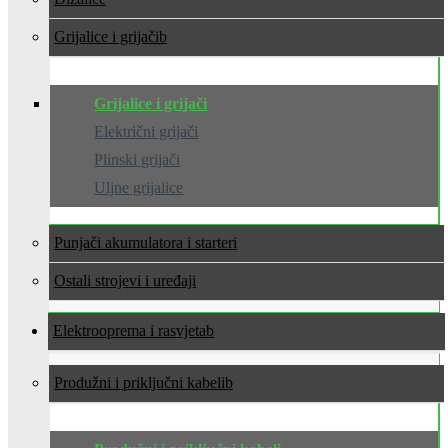
Grijalice i grijači
Grijalice i grijači
Električni grijači
Plinski grijači
Uljne grijalice
Punjači akumulatora i starteri
Ostali strojevi i uređaji
Elektrooprema i rasvjeta
Produžni i priključni kabeli