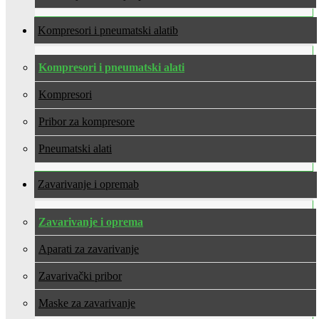
Kompresori i pneumatski alati
Kompresori i pneumatski alati
Kompresori
Pribor za kompresore
Pneumatski alati
Zavarivanje i oprema
Zavarivanje i oprema
Aparati za zavarivanje
Zavarivački pribor
Maske za zavarivanje