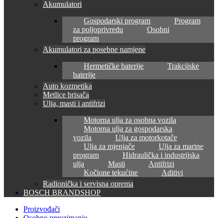
Akumulatori
Gospodarski program
Program
za poljoprivredu
Osobni
program
Akumulatori za posebne namjene
Hermetičke baterije
Trakcijske
baterije
Auto kozmetika
Metlice brisača
Ulja, masti i antifrizi
Motorna ulja za osobna vozila
Motorna ulja za gospodarska
vozila
Ulja za motorkotače
Ulja za mjenjače
Ulja za marine
program
Hidraulička i industrijska
ulja
Masti
Antifrizi
Kočione tekućine
Aditivi
Radionička i servisna oprema
BOSCH BRANDSHOP
Proizvođači
Osobno preuzimanje