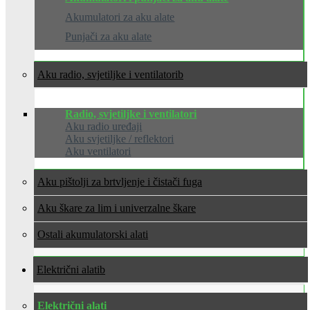
Akumulatori za aku alate
Punjači za aku alate
Aku radio, svjetiljke i ventilatori
Radio, svjetiljke i ventilatori
Aku radio uređaji
Aku svjetiljke / reflektori
Aku ventilatori
Aku pištolji za brtvljenje i čistači fuga
Aku škare za lim i univerzalne škare
Ostali akumulatorski alati
Električni alati
Električni alati