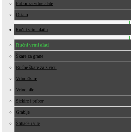
Pribor za vrtne alate
Ostalo
Ručni vrtni alati
Ručni vrtni alati
Škare za grane
Ručne škare za živicu
Vrtne škare
Vrtne pile
Sjekire i pribor
Grablje
Štihače i vile