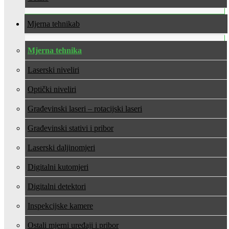
Mjerna tehnika
Mjerna tehnika
Laserski niveliri
Optički niveliri
Građevinski laseri – rotacijski laseri
Građevinski stativi i pribor
Laserski daljinomjeri
Digitalni kutomjeri
Digitalni detektori
Inspekcijske kamere
Ostali mjerni uređaji i pribor