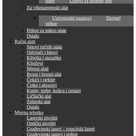
pilee
Listovi za ubodne pile
Za višenamjenski alat
Univerzalni nastavci
Dremel
pribor
Pribor za mikro alate
Ostalo
Ručni alati
Setovi ručnih alata
Odvijači i bitovi
Kliješta i stezaljke
Ključevi
Mjerni alati
Rezni i brusni alat
Čekići i sjekire
Četke i abrazivi
Kutije, torbe, kolica i ormari
Ličilački alat
Zidarski alat
Ostalo
Mjerna tehnika
Laserski niveliri
Optički niveliri
Građevinski laseri – rotacijski laseri
Građevinski stativi i pribor