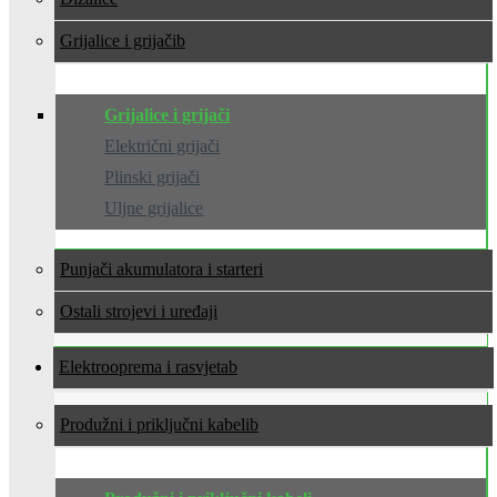
Grijalice i grijači
Grijalice i grijači
Električni grijači
Plinski grijači
Uljne grijalice
Punjači akumulatora i starteri
Ostali strojevi i uređaji
Elektrooprema i rasvjeta
Produžni i priključni kabeli