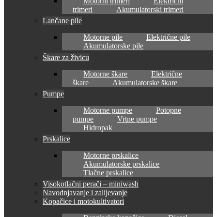
Motorni trimeri
Električni
trimeri
Akumulatorski trimeri
Lančane pile
Motorne pile
Električne pile
Akumulatorske pile
Škare za živicu
Motorne škare
Električne
škare
Akumulatorske škare
Pumpe
Motorne pumpe
Potopne
pumpe
Vrtne pumpe
Hidropak
Prskalice
Motorne prskalice
Akumulatorske prskalice
Tlačne prskalice
Visokotlačni perači – miniwash
Navodnjavanje i zalijevanje
Kopačice i motokultivatori