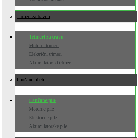
Trimeri za travu
Trimeri za travu
Motorni trimeri
Električni trimeri
Akumulatorski trimeri
Lančane pile
Lančane pile
Motorne pile
Električne pile
Akumulatorske pile