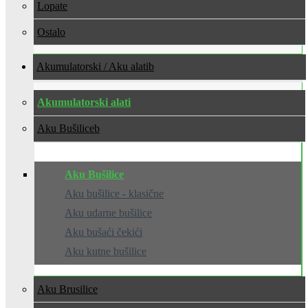
Lopate
Ostalo
Akumulatorski / Aku alati
Akumulatorski alati
Aku Bušilice
Aku Bušilice
Aku bušilice - klasične
Aku udarne bušilice
Aku bušaći čekići
Aku kutne bušilice
Aku Brusilice