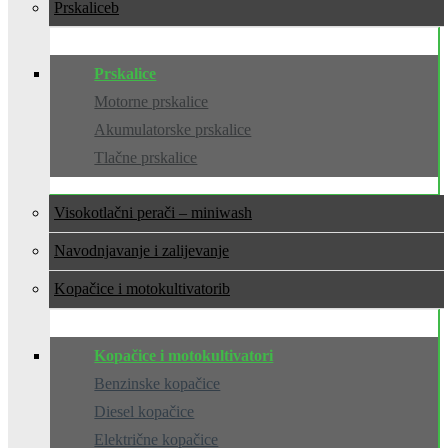
Prskalice
Prskalice
Motorne prskalice
Akumulatorske prskalice
Tlačne prskalice
Visokotlačni perači – miniwash
Navodnjavanje i zalijevanje
Kopačice i motokultivatori
Kopačice i motokultivatori
Benzinske kopačice
Diesel kopačice
Električne kopačice