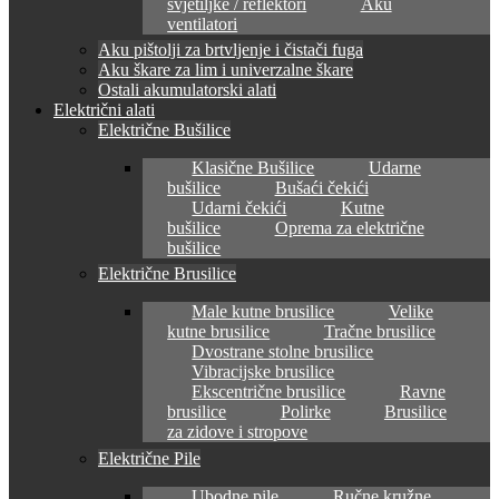
svjetiljke / reflektori
Aku
ventilatori
Aku pištolji za brtvljenje i čistači fuga
Aku škare za lim i univerzalne škare
Ostali akumulatorski alati
Električni alati
Električne Bušilice
Klasične Bušilice
Udarne
bušilice
Bušaći čekići
Udarni čekići
Kutne
bušilice
Oprema za električne
bušilice
Električne Brusilice
Male kutne brusilice
Velike
kutne brusilice
Tračne brusilice
Dvostrane stolne brusilice
Vibracijske brusilice
Ekscentrične brusilice
Ravne
brusilice
Polirke
Brusilice
za zidove i stropove
Električne Pile
Ubodne pile
Ručne kružne