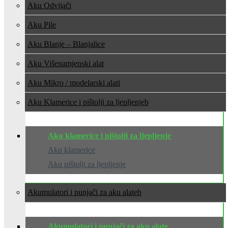
Aku Odvijači
Aku Pile
Aku Blanje – Blanjalice
Aku Višenamjenski alat
Aku Mikro / modelarski alati
Aku Klamerice i pištolji za ljepljenje
Aku klamerice i pištolji za ljepljenje
Aku klamerice
Aku pištolji za ljepljenje
Akumulatori i punjači za aku alate
Akumulatori i punjači za aku alate