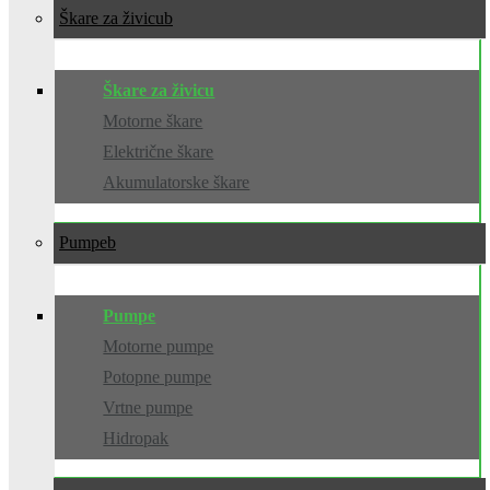
Škare za živicu
Škare za živicu
Motorne škare
Električne škare
Akumulatorske škare
Pumpe
Pumpe
Motorne pumpe
Potopne pumpe
Vrtne pumpe
Hidropak