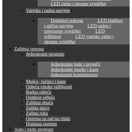
LED zidne i stropne svjetiljke
Vanjska i radna rasvjeta
Detektori pokreta
LED highbay
i ulična rasvjeta
LED radne i
prijenosne svjetiljke
LED
reflektori
LED vanjske zidne i
stropne svjetiljke
Zaštitna oprema
Jednokratni program
Jednokratne kute i pregače
Jednokratne maske i kape
Jednokratni kombinezoni
Majice, ručnici i kape
Odjeća visoke vidljivosti
Radna odjeća
Outdoor odjeća
Zaštitna obuća
Zaštita glave
Zaštita ruku
Oprema za rad na visini
Dodatna oprema
Auto i moto program