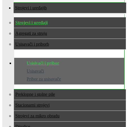
Strojevi i uređaji
Strojevi i uređaji
Agregati za struju
Usisavači i pribor
Usisivači i pribor
Usisavači
Pribor za usisavače
Preklopne i stolne pile
Stacionarni strojevi
Strojevi za mikro obradu
Dizalice