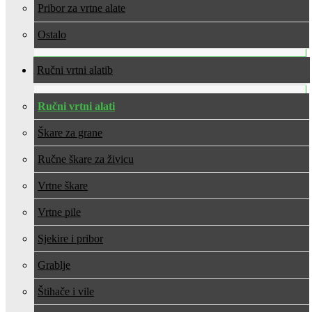
Pribor za vrtne alate
Ostalo
Ručni vrtni alati
Ručni vrtni alati
Škare za grane
Ručne škare za živicu
Vrtne škare
Vrtne pile
Sjekire i pribor
Grablje
Štihače i vile