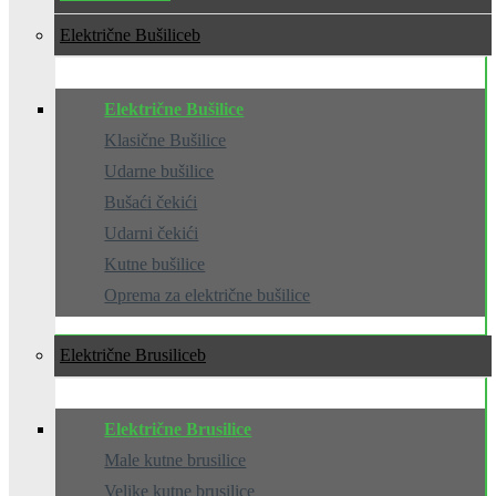
Električne Bušilice
Električne Bušilice
Klasične Bušilice
Udarne bušilice
Bušaći čekići
Udarni čekići
Kutne bušilice
Oprema za električne bušilice
Električne Brusilice
Električne Brusilice
Male kutne brusilice
Velike kutne brusilice