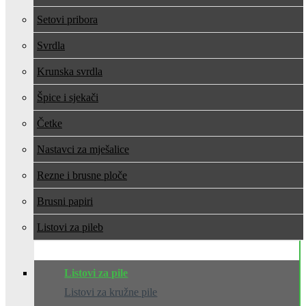
Setovi pribora
Svrdla
Krunska svrdla
Špice i sjekači
Četke
Nastavci za mješalice
Rezne i brusne ploče
Brusni papiri
Listovi za pile
Listovi za pile
Listovi za kružne pile