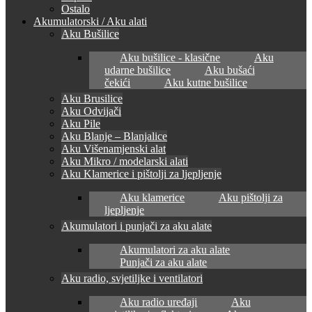
Ostalo
Akumulatorski / Aku alati
Aku Bušilice
Aku bušilice - klasične
Aku
udarne bušilice
Aku bušaći
čekići
Aku kutne bušilice
Aku Brusilice
Aku Odvijači
Aku Pile
Aku Blanje – Blanjalice
Aku Višenamjenski alat
Aku Mikro / modelarski alati
Aku Klamerice i pištolji za ljepljenje
Aku klamerice
Aku pištolji za
ljepljenje
Akumulatori i punjači za aku alate
Akumulatori za aku alate
Punjači za aku alate
Aku radio, svjetiljke i ventilatori
Aku radio uređaji
Aku