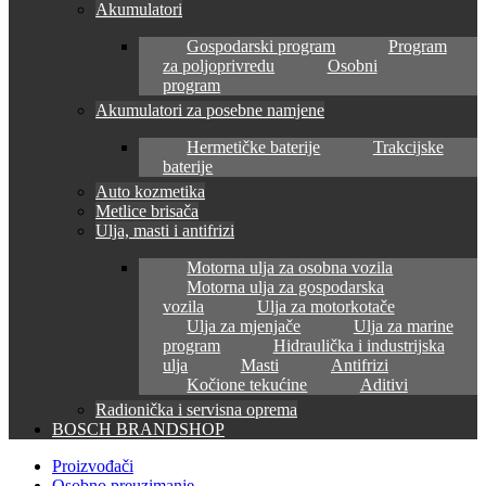
Akumulatori
Gospodarski program
Program
za poljoprivredu
Osobni
program
Akumulatori za posebne namjene
Hermetičke baterije
Trakcijske
baterije
Auto kozmetika
Metlice brisača
Ulja, masti i antifrizi
Motorna ulja za osobna vozila
Motorna ulja za gospodarska
vozila
Ulja za motorkotače
Ulja za mjenjače
Ulja za marine
program
Hidraulička i industrijska
ulja
Masti
Antifrizi
Kočione tekućine
Aditivi
Radionička i servisna oprema
BOSCH BRANDSHOP
Proizvođači
Osobno preuzimanje