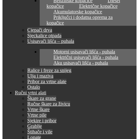
Benzinske kopačice
Diesel
kopačice
Električne kopačice
Akumulatorske kopačice
Priključci i dodatna oprema za
kopačice
Cjepači drva
Sjeckalice otpada
Usisavači lišća – puhala
Motorni usisavači lišća - puhala
Električni usisavači lišća - puhala
Aku usisavači lišća - puhala
Ralice i freze za snijeg
Ulja i maziva
Pribor za vrtne alate
Ostalo
Ručni vrtni alati
Škare za grane
Ručne škare za živicu
Vrtne škare
Vrtne pile
Sjekire i pribor
Grablje
Štihače i vile
Lopate