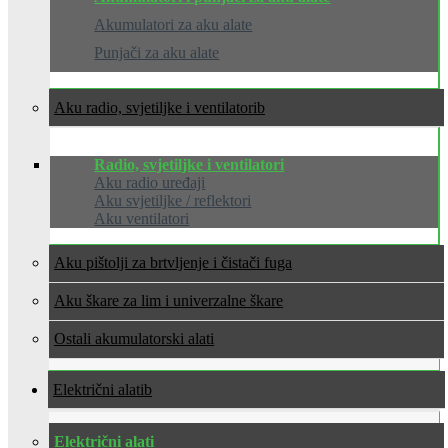
Akumulatori za aku alate
Punjači za aku alate
Aku radio, svjetiljke i ventilatori
Radio, svjetiljke i ventilatori
Aku radio uređaji
Aku svjetiljke / reflektori
Aku ventilatori
Aku pištolji za brtvljenje i čistači fuga
Aku škare za lim i univerzalne škare
Ostali akumulatorski alati
Električni alati
Električni alati