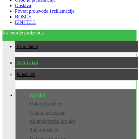
Dostava
Povrat proizvoda i reklamacije
BOSCH
EINHELL
Kategorije proizvoda
Vrtni alati
Vrtni alati
Kosilice
Kosilice
Motorne kosilice
Električne kosilice
Akumulatorske kosilice
Ručne kosilice
Traktorske kosilice