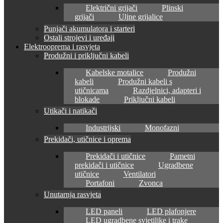
Električni grijači
Plinski
grijači
Uljne grijalice
Punjači akumulatora i starteri
Ostali strojevi i uređaji
Elektrooprema i rasvjeta
Produžni i priključni kabeli
Kabelske motalice
Produžni
kabeli
Produžni kabeli s
utičnicama
Razdjelnici, adapteri i
blokade
Priključni kabeli
Utikači i natikači
Industrijski
Monofazni
Prekidači, utičnice i oprema
Prekidači i utičnice
Pametni
prekidači i utičnice
Ugradbene
utičnice
Ventilatori
Portafoni
Zvonca
Unutarnja rasvjeta
LED paneli
LED plafonjere
LED ugradbene svjetiljke i trake