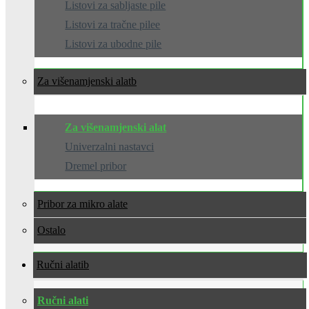
Listovi za sabljaste pile
Listovi za tračne pilee
Listovi za ubodne pile
Za višenamjenski alat
Za višenamjenski alat
Univerzalni nastavci
Dremel pribor
Pribor za mikro alate
Ostalo
Ručni alati
Ručni alati