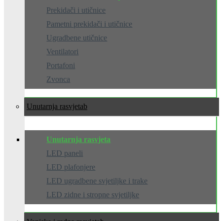
Prekidači i utičnice
Pametni prekidači i utičnice
Ugradbene utičnice
Ventilatori
Portafoni
Zvonca
Unutarnja rasvjeta
Unutarnja rasvjeta
LED paneli
LED plafonjere
LED ugradbene svjetiljke i trake
LED zidne i stropne svjetiljke