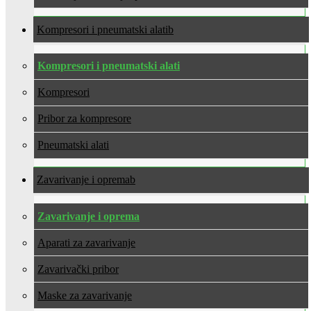
Kompresori i pneumatski alati
Kompresori i pneumatski alati
Kompresori
Pribor za kompresore
Pneumatski alati
Zavarivanje i oprema
Zavarivanje i oprema
Aparati za zavarivanje
Zavarivački pribor
Maske za zavarivanje