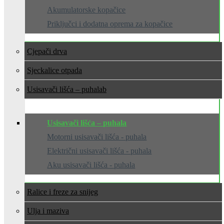
Akumulatorske kopačice
Priključci i dodatna oprema za kopačice
Cjepači drva
Sjeckalice otpada
Usisavači lišća – puhala
Usisavači lišća – puhala
Motorni usisavači lišća - puhala
Električni usisavači lišća - puhala
Aku usisavači lišća - puhala
Ralice i freze za snijeg
Ulja i maziva