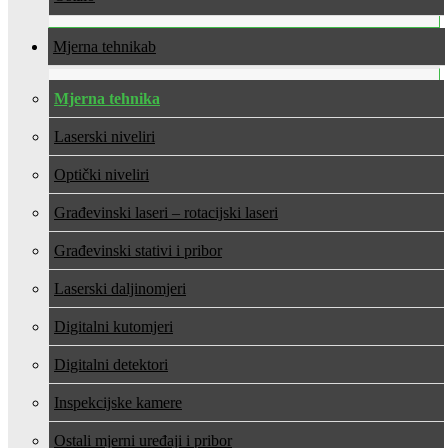
Mjerna tehnika
Mjerna tehnika
Laserski niveliri
Optički niveliri
Građevinski laseri – rotacijski laseri
Građevinski stativi i pribor
Laserski daljinomjeri
Digitalni kutomjeri
Digitalni detektori
Inspekcijske kamere
Ostali mjerni uređaji i pribor