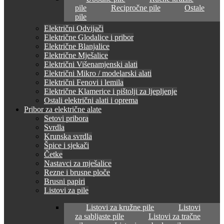
pile
Recipročne pile
Ostale
pile
Električni Odvijači
Električne Glodalice i pribor
Električne Blanjalice
Električne Mješalice
Električni Višenamjenski alati
Električni Mikro / modelarski alati
Električni Fenovi i lemila
Električne Klamerice i pištolji za ljepljenje
Ostali električni alati i oprema
Pribor za električne alate
Setovi pribora
Svrdla
Krunska svrdla
Špice i sjekači
Četke
Nastavci za mješalice
Rezne i brusne ploče
Brusni papiri
Listovi za pile
Listovi za kružne pile
Listovi
za sabljaste pile
Listovi za tračne