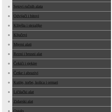
Setovi ručnih alata
Odvijači i bitovi
Kliješta i stezaljke
Ključevi
Mjerni alati
Rezni i brusni alat
Čekići i sjekire
Četke i abrazivi
Kutije, torbe, kolica i ormari
Ličilački alat
Zidarski alat
Ostalo