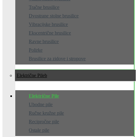
Tračne brusilice
Dvostrane stolne brusilice
Vibracijske brusilice
Ekscentrične brusilice
Ravne brusilice
Polirke
Brusilice za zidove i stropove
Električne Pile
Električne Pile
Ubodne pile
Ručne kružne pile
Recipročne pile
Ostale pile