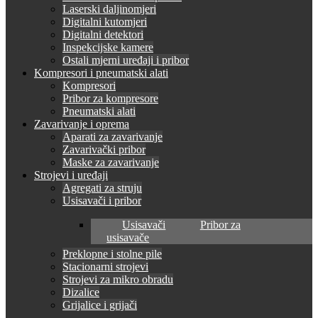
Laserski daljinomjeri
Digitalni kutomjeri
Digitalni detektori
Inspekcijske kamere
Ostali mjerni uređaji i pribor
Kompresori i pneumatski alati
Kompresori
Pribor za kompresore
Pneumatski alati
Zavarivanje i oprema
Aparati za zavarivanje
Zavarivački pribor
Maske za zavarivanje
Strojevi i uređaji
Agregati za struju
Usisavači i pribor
Usisavači
Pribor za
usisavače
Preklopne i stolne pile
Stacionarni strojevi
Strojevi za mikro obradu
Dizalice
Grijalice i grijači