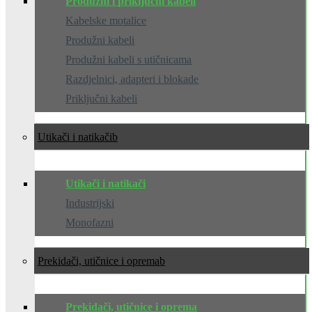
Produžni i priključni kabeli
Kabelske motalice
Produžni kabeli
Produžni kabeli s utičnicama
Razdjelnici, adapteri i blokade
Priključni kabeli
Utikači i natikači
Utikači i natikači
Industrijski
Monofazni
Prekidači, utičnice i oprema
Prekidači, utičnice i oprema