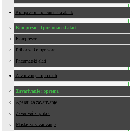
Kompresori i pneumatski alati
Kompresori i pneumatski alati
Kompresori
Pribor za kompresore
Pneumatski alati
Zavarivanje i oprema
Zavarivanje i oprema
Aparati za zavarivanje
Zavarivački pribor
Maske za zavarivanje