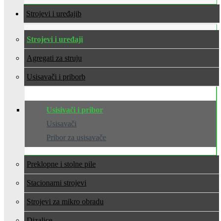
Strojevi i uređaji
Strojevi i uređaji
Agregati za struju
Usisavači i pribor
Usisivači i pribor
Usisavači
Pribor za usisavače
Preklopne i stolne pile
Stacionarni strojevi
Strojevi za mikro obradu
Dizalice