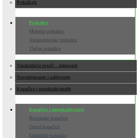
Prskalice
Prskalice
Motorne prskalice
Akumulatorske prskalice
Tlačne prskalice
Visokotlačni perači – miniwash
Navodnjavanje i zalijevanje
Kopačice i motokultivatori
Kopačice i motokultivatori
Benzinske kopačice
Diesel kopačice
Električne kopačice