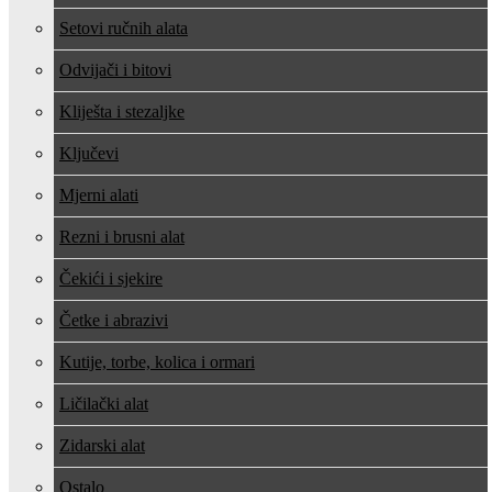
Setovi ručnih alata
Odvijači i bitovi
Kliješta i stezaljke
Ključevi
Mjerni alati
Rezni i brusni alat
Čekići i sjekire
Četke i abrazivi
Kutije, torbe, kolica i ormari
Ličilački alat
Zidarski alat
Ostalo