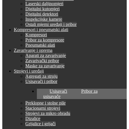
Laserski daljinomjeri
Digitalni kutomjeri
Digitalni detektori
Inspekcijske kamere
Ostali mjerni uređaji i pribor
Kompresori i pneumatski alati
Kompresori
Pribor za kompresore
Pneumatski alati
Zavarivanje i oprema
Aparati za zavarivanje
Zavarivački pribor
Maske za zavarivanje
Strojevi i uređaji
Agregati za struju
Usisavači i pribor
Usisavači
Pribor za
usisavače
Preklopne i stolne pile
Stacionarni strojevi
Strojevi za mikro obradu
Dizalice
Grijalice i grijači