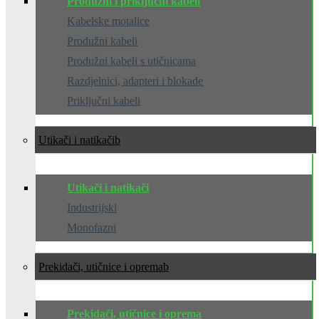
Produžni i priključni kabeli
Kabelske motalice
Produžni kabeli
Produžni kabeli s utičnicama
Razdjelnici, adapteri i blokade
Priključni kabeli
Utikači i natikači
Utikači i natikači
Industrijski
Monofazni
Prekidači, utičnice i oprema
Prekidači, utičnice i oprema