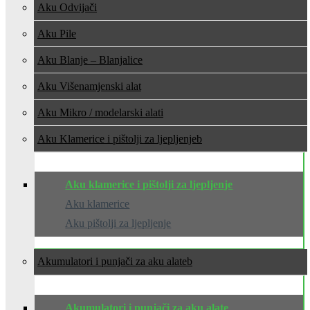
Aku Odvijači
Aku Pile
Aku Blanje – Blanjalice
Aku Višenamjenski alat
Aku Mikro / modelarski alati
Aku Klamerice i pištolji za ljepljenje
Aku klamerice i pištolji za ljepljenje
Aku klamerice
Aku pištolji za ljepljenje
Akumulatori i punjači za aku alate
Akumulatori i punjači za aku alate