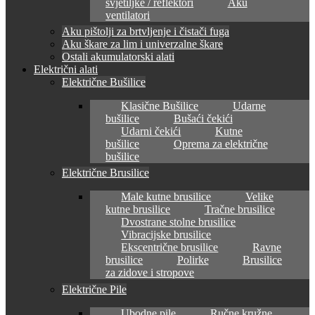
svjetiljke / reflektori
Aku
ventilatori
Aku pištolji za brtvljenje i čistači fuga
Aku škare za lim i univerzalne škare
Ostali akumulatorski alati
Električni alati
Električne Bušilice
Klasične Bušilice
Udarne
bušilice
Bušaći čekići
Udarni čekići
Kutne
bušilice
Oprema za električne
bušilice
Električne Brusilice
Male kutne brusilice
Velike
kutne brusilice
Tračne brusilice
Dvostrane stolne brusilice
Vibracijske brusilice
Ekscentrične brusilice
Ravne
brusilice
Polirke
Brusilice
za zidove i stropove
Električne Pile
Ubodne pile
Ručne kružne