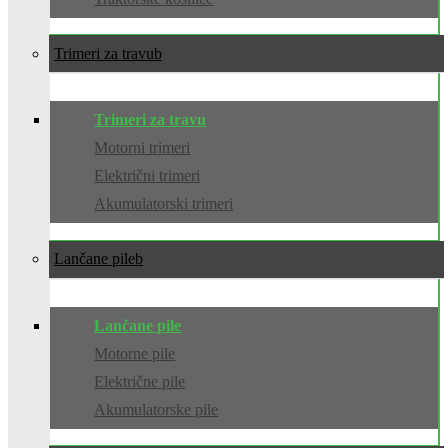
Trimeri za travu
Trimeri za travu
Motorni trimeri
Električni trimeri
Akumulatorski trimeri
Lančane pile
Lančane pile
Motorne pile
Električne pile
Akumulatorske pile