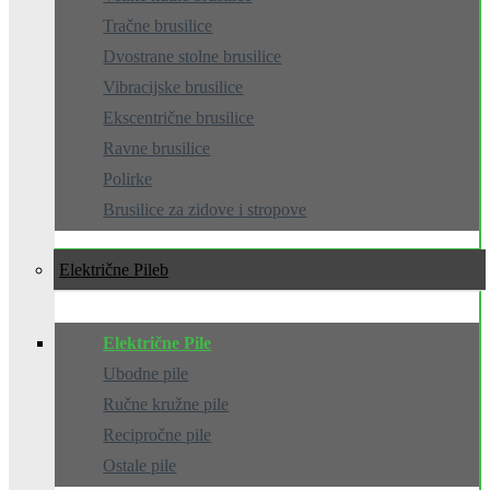
Tračne brusilice
Dvostrane stolne brusilice
Vibracijske brusilice
Ekscentrične brusilice
Ravne brusilice
Polirke
Brusilice za zidove i stropove
Električne Pile
Električne Pile
Ubodne pile
Ručne kružne pile
Recipročne pile
Ostale pile