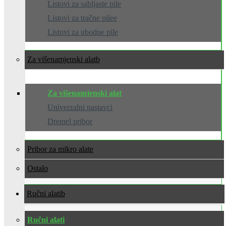
Listovi za sabljaste pile
Listovi za tračne pilee
Listovi za ubodne pile
Za višenamjenski alat
Za višenamjenski alat
Univerzalni nastavci
Dremel pribor
Pribor za mikro alate
Ostalo
Ručni alati
Ručni alati