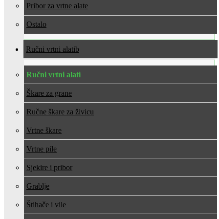
Pribor za vrtne alate
Ostalo
Ručni vrtni alati
Ručni vrtni alati
Škare za grane
Ručne škare za živicu
Vrtne škare
Vrtne pile
Sjekire i pribor
Grablje
Štihače i vile