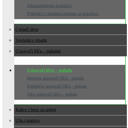
Akumulatorske kopačice
Priključci i dodatna oprema za kopačice
Cjepači drva
Sjeckalice otpada
Usisavači lišća – puhala
Usisavači lišća – puhala
Motorni usisavači lišća - puhala
Električni usisavači lišća - puhala
Aku usisavači lišća - puhala
Ralice i freze za snijeg
Ulja i maziva