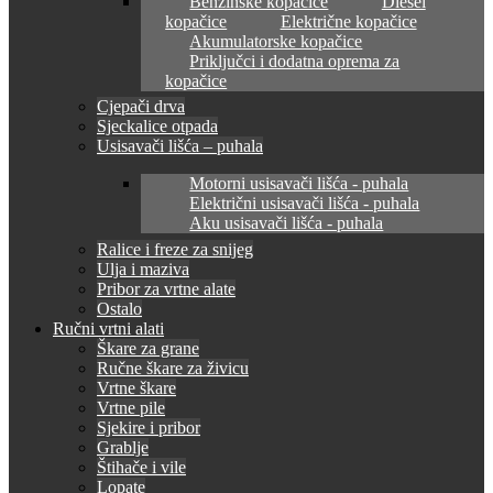
Benzinske kopačice
Diesel
kopačice
Električne kopačice
Akumulatorske kopačice
Priključci i dodatna oprema za
kopačice
Cjepači drva
Sjeckalice otpada
Usisavači lišća – puhala
Motorni usisavači lišća - puhala
Električni usisavači lišća - puhala
Aku usisavači lišća - puhala
Ralice i freze za snijeg
Ulja i maziva
Pribor za vrtne alate
Ostalo
Ručni vrtni alati
Škare za grane
Ručne škare za živicu
Vrtne škare
Vrtne pile
Sjekire i pribor
Grablje
Štihače i vile
Lopate