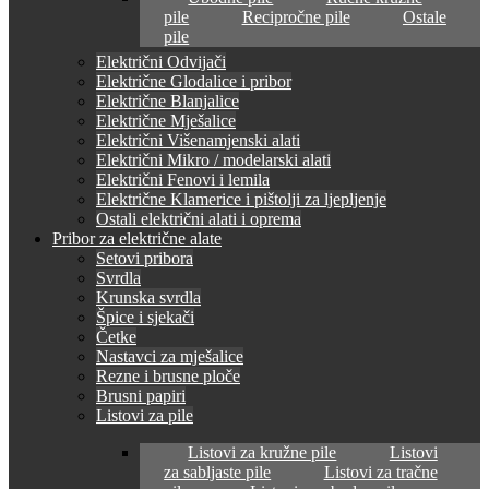
pile
Recipročne pile
Ostale
pile
Električni Odvijači
Električne Glodalice i pribor
Električne Blanjalice
Električne Mješalice
Električni Višenamjenski alati
Električni Mikro / modelarski alati
Električni Fenovi i lemila
Električne Klamerice i pištolji za ljepljenje
Ostali električni alati i oprema
Pribor za električne alate
Setovi pribora
Svrdla
Krunska svrdla
Špice i sjekači
Četke
Nastavci za mješalice
Rezne i brusne ploče
Brusni papiri
Listovi za pile
Listovi za kružne pile
Listovi
za sabljaste pile
Listovi za tračne