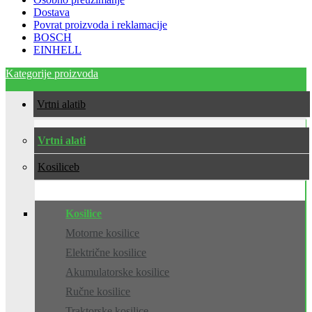
Dostava
Povrat proizvoda i reklamacije
BOSCH
EINHELL
Kategorije proizvoda
Vrtni alati
Vrtni alati
Kosilice
Kosilice
Motorne kosilice
Električne kosilice
Akumulatorske kosilice
Ručne kosilice
Traktorske kosilice