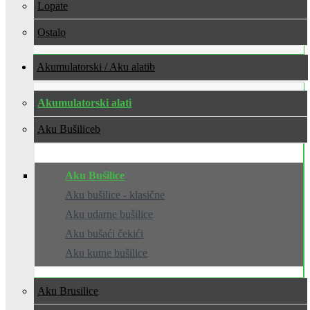
Lopate
Ostalo
Akumulatorski / Aku alati
Akumulatorski alati
Aku Bušilice
Aku Bušilice
Aku bušilice - klasične
Aku udarne bušilice
Aku bušaći čekići
Aku kutne bušilice
Aku Brusilice