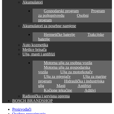
Akumulatori
Gospodarski program
Program
za poljoprivredu
Osobni
program
Akumulatori za posebne namjene
Hermetičke baterije
Trakcijske
baterije
Auto kozmetika
Metlice brisača
Ulja, masti i antifrizi
Motorna ulja za osobna vozila
Motorna ulja za gospodarska
vozila
Ulja za motorkotače
Ulja za mjenjače
Ulja za marine
program
Hidraulička i industrijska
ulja
Masti
Antifrizi
Kočione tekućine
Aditivi
Radionička i servisna oprema
BOSCH BRANDSHOP
Proizvođači
Osobno preuzimanje