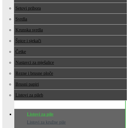
Setovi pribora
Svrdla
Krunska svrdla
Špice i sjekači
Četke
Nastavci za mješalice
Rezne i brusne ploče
Brusni papiri
Listovi za pile
Listovi za pile
Listovi za kružne pile