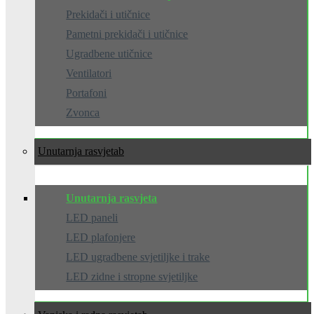
Prekidači i utičnice
Pametni prekidači i utičnice
Ugradbene utičnice
Ventilatori
Portafoni
Zvonca
Unutarnja rasvjeta
Unutarnja rasvjeta
LED paneli
LED plafonjere
LED ugradbene svjetiljke i trake
LED zidne i stropne svjetiljke