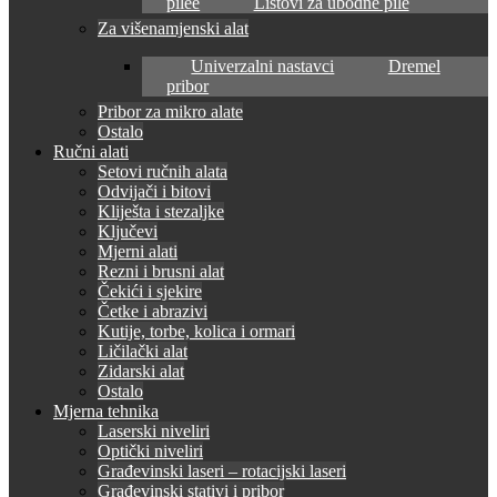
pilee
Listovi za ubodne pile
Za višenamjenski alat
Univerzalni nastavci
Dremel
pribor
Pribor za mikro alate
Ostalo
Ručni alati
Setovi ručnih alata
Odvijači i bitovi
Kliješta i stezaljke
Ključevi
Mjerni alati
Rezni i brusni alat
Čekići i sjekire
Četke i abrazivi
Kutije, torbe, kolica i ormari
Ličilački alat
Zidarski alat
Ostalo
Mjerna tehnika
Laserski niveliri
Optički niveliri
Građevinski laseri – rotacijski laseri
Građevinski stativi i pribor