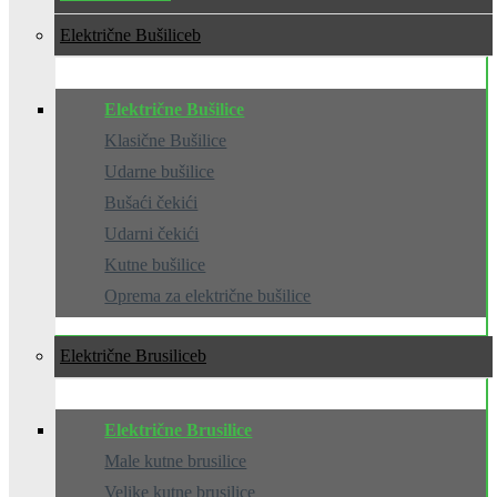
Električne Bušilice
Električne Bušilice
Klasične Bušilice
Udarne bušilice
Bušaći čekići
Udarni čekići
Kutne bušilice
Oprema za električne bušilice
Električne Brusilice
Električne Brusilice
Male kutne brusilice
Velike kutne brusilice