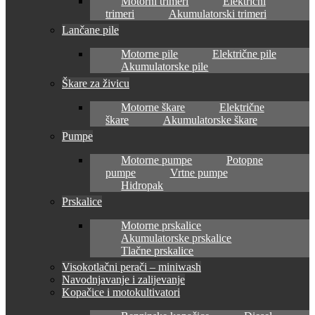
Motorni trimeri
Električni
trimeri
Akumulatorski trimeri
Lančane pile
Motorne pile
Električne pile
Akumulatorske pile
Škare za živicu
Motorne škare
Električne
škare
Akumulatorske škare
Pumpe
Motorne pumpe
Potopne
pumpe
Vrtne pumpe
Hidropak
Prskalice
Motorne prskalice
Akumulatorske prskalice
Tlačne prskalice
Visokotlačni perači – miniwash
Navodnjavanje i zalijevanje
Kopačice i motokultivatori