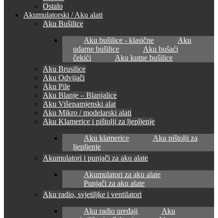
Ostalo
Akumulatorski / Aku alati
Aku Bušilice
Aku bušilice - klasične
Aku
udarne bušilice
Aku bušaći
čekići
Aku kutne bušilice
Aku Brusilice
Aku Odvijači
Aku Pile
Aku Blanje – Blanjalice
Aku Višenamjenski alat
Aku Mikro / modelarski alati
Aku Klamerice i pištolji za ljepljenje
Aku klamerice
Aku pištolji za
ljepljenje
Akumulatori i punjači za aku alate
Akumulatori za aku alate
Punjači za aku alate
Aku radio, svjetiljke i ventilatori
Aku radio uređaji
Aku