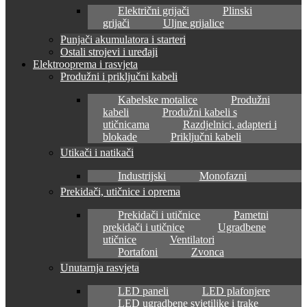
Električni grijači
Plinski
grijači
Uljne grijalice
Punjači akumulatora i starteri
Ostali strojevi i uređaji
Elektrooprema i rasvjeta
Produžni i priključni kabeli
Kabelske motalice
Produžni
kabeli
Produžni kabeli s
utičnicama
Razdjelnici, adapteri i
blokade
Priključni kabeli
Utikači i natikači
Industrijski
Monofazni
Prekidači, utičnice i oprema
Prekidači i utičnice
Pametni
prekidači i utičnice
Ugradbene
utičnice
Ventilatori
Portafoni
Zvonca
Unutarnja rasvjeta
LED paneli
LED plafonjere
LED ugradbene svjetiljke i trake