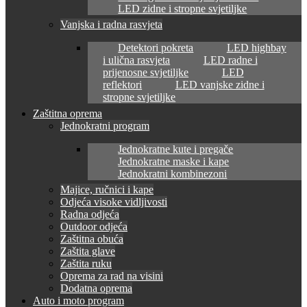
LED zidne i stropne svjetiljke
Vanjska i radna rasvjeta
Detektori pokreta
LED highbay
i ulična rasvjeta
LED radne i
prijenosne svjetiljke
LED
reflektori
LED vanjske zidne i
stropne svjetiljke
Zaštitna oprema
Jednokratni program
Jednokratne kute i pregače
Jednokratne maske i kape
Jednokratni kombinezoni
Majice, ručnici i kape
Odjeća visoke vidljivosti
Radna odjeća
Outdoor odjeća
Zaštitna obuća
Zaštita glave
Zaštita ruku
Oprema za rad na visini
Dodatna oprema
Auto i moto program