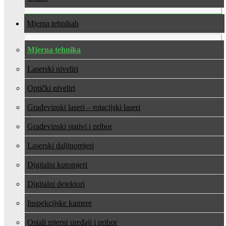
Mjerna tehnika
Mjerna tehnika
Laserski niveliri
Optički niveliri
Građevinski laseri – rotacijski laseri
Građevinski stativi i pribor
Laserski daljinomjeri
Digitalni kutomjeri
Digitalni detektori
Inspekcijske kamere
Ostali mjerni uređaji i pribor