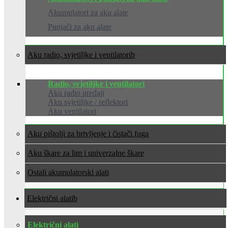
Akumulatori za aku alate
Punjači za aku alate
Aku radio, svjetiljke i ventilatori
Radio, svjetiljke i ventilatori
Aku radio uređaji
Aku svjetiljke / reflektori
Aku ventilatori
Aku pištolji za brtvljenje i čistači fuga
Aku škare za lim i univerzalne škare
Ostali akumulatorski alati
Električni alati
Električni alati