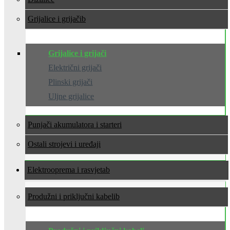
Grijalice i grijači
Grijalice i grijači
Električni grijači
Plinski grijači
Uljne grijalice
Punjači akumulatora i starteri
Ostali strojevi i uređaji
Elektrooprema i rasvjeta
Produžni i priključni kabeli