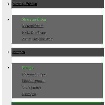
Škare za živicu
Škare za živicu
Motorne škare
Električne škare
Akumulatorske škare
Pumpe
Pumpe
Motorne pumpe
Potopne pumpe
Vrtne pumpe
Hidropak