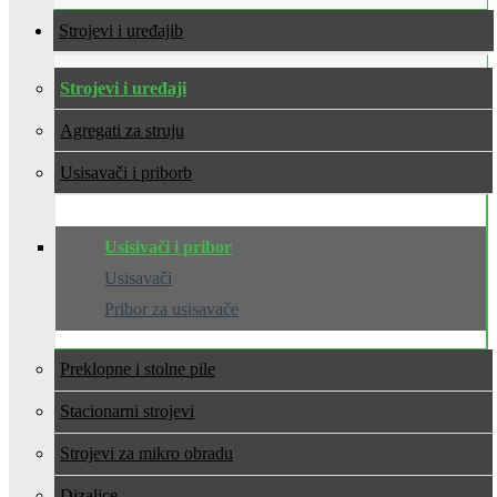
Strojevi i uređaji
Strojevi i uređaji
Agregati za struju
Usisavači i pribor
Usisivači i pribor
Usisavači
Pribor za usisavače
Preklopne i stolne pile
Stacionarni strojevi
Strojevi za mikro obradu
Dizalice