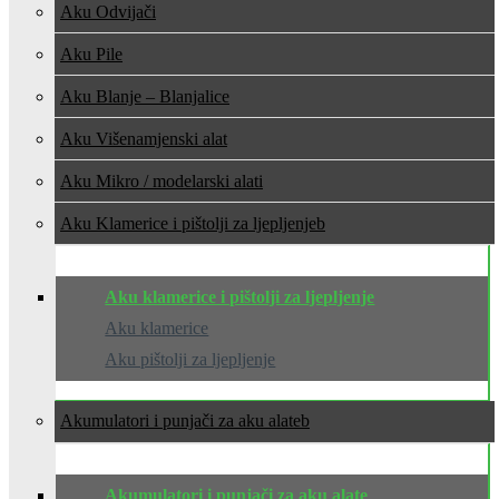
Aku Odvijači
Aku Pile
Aku Blanje – Blanjalice
Aku Višenamjenski alat
Aku Mikro / modelarski alati
Aku Klamerice i pištolji za ljepljenje
Aku klamerice i pištolji za ljepljenje
Aku klamerice
Aku pištolji za ljepljenje
Akumulatori i punjači za aku alate
Akumulatori i punjači za aku alate