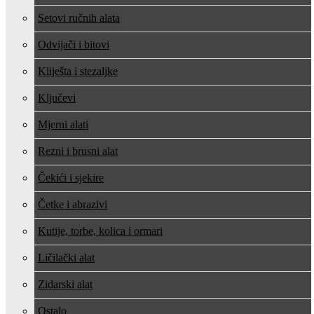
Setovi ručnih alata
Odvijači i bitovi
Kliješta i stezaljke
Ključevi
Mjerni alati
Rezni i brusni alat
Čekići i sjekire
Četke i abrazivi
Kutije, torbe, kolica i ormari
Ličilački alat
Zidarski alat
Ostalo