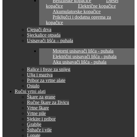
Benzinske kopačice
Diesel
kopačice
Električne kopačice
Akumulatorske kopačice
Priključci i dodatna oprema za
kopačice
Cjepači drva
Sjeckalice otpada
Usisavači lišća – puhala
Motorni usisavači lišća - puhala
Električni usisavači lišća - puhala
Aku usisavači lišća - puhala
Ralice i freze za snijeg
Ulja i maziva
Pribor za vrtne alate
Ostalo
Ručni vrtni alati
Škare za grane
Ručne škare za živicu
Vrtne škare
Vrtne pile
Sjekire i pribor
Grablje
Štihače i vile
Lopate