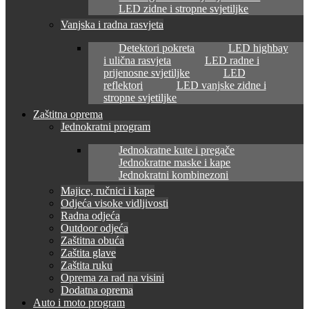
LED zidne i stropne svjetiljke
Vanjska i radna rasvjeta
Detektori pokreta
LED highbay
i ulična rasvjeta
LED radne i
prijenosne svjetiljke
LED
reflektori
LED vanjske zidne i
stropne svjetiljke
Zaštitna oprema
Jednokratni program
Jednokratne kute i pregače
Jednokratne maske i kape
Jednokratni kombinezoni
Majice, ručnici i kape
Odjeća visoke vidljivosti
Radna odjeća
Outdoor odjeća
Zaštitna obuća
Zaštita glave
Zaštita ruku
Oprema za rad na visini
Dodatna oprema
Auto i moto program