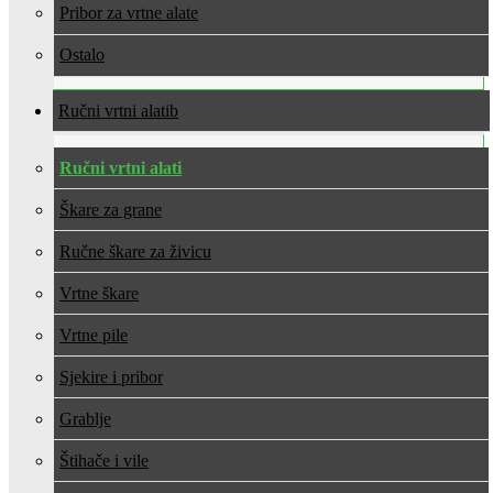
Pribor za vrtne alate
Ostalo
Ručni vrtni alati
Ručni vrtni alati
Škare za grane
Ručne škare za živicu
Vrtne škare
Vrtne pile
Sjekire i pribor
Grablje
Štihače i vile