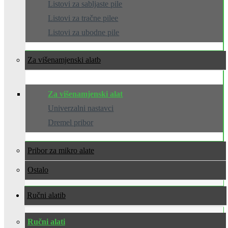
Listovi za sabljaste pile
Listovi za tračne pilee
Listovi za ubodne pile
Za višenamjenski alat
Za višenamjenski alat
Univerzalni nastavci
Dremel pribor
Pribor za mikro alate
Ostalo
Ručni alati
Ručni alati