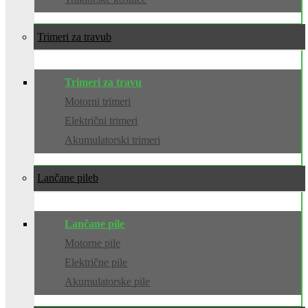
Trimeri za travu
Trimeri za travu
Motorni trimeri
Električni trimeri
Akumulatorski trimeri
Lančane pile
Lančane pile
Motorne pile
Električne pile
Akumulatorske pile