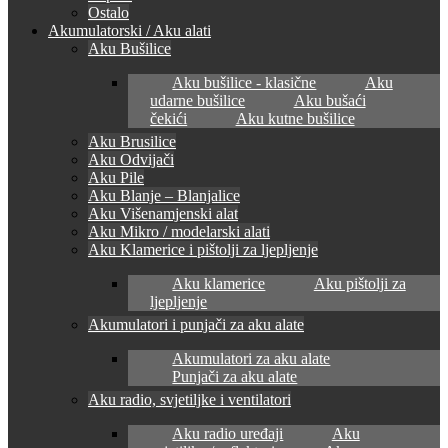
Ostalo
Akumulatorski / Aku alati
Aku Bušilice
Aku bušilice - klasične
Aku
udarne bušilice
Aku bušaći
čekići
Aku kutne bušilice
Aku Brusilice
Aku Odvijači
Aku Pile
Aku Blanje – Blanjalice
Aku Višenamjenski alat
Aku Mikro / modelarski alati
Aku Klamerice i pištolji za ljepljenje
Aku klamerice
Aku pištolji za
ljepljenje
Akumulatori i punjači za aku alate
Akumulatori za aku alate
Punjači za aku alate
Aku radio, svjetiljke i ventilatori
Aku radio uređaji
Aku