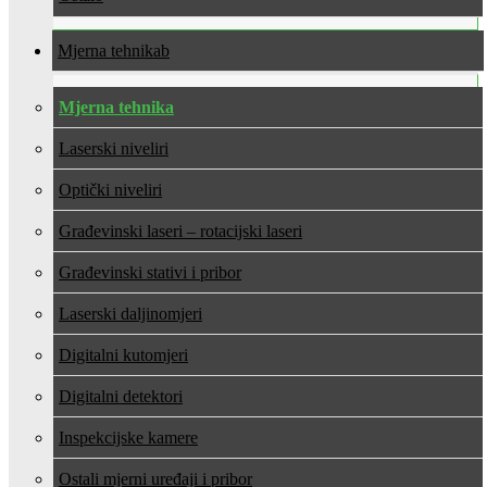
Mjerna tehnika
Mjerna tehnika
Laserski niveliri
Optički niveliri
Građevinski laseri – rotacijski laseri
Građevinski stativi i pribor
Laserski daljinomjeri
Digitalni kutomjeri
Digitalni detektori
Inspekcijske kamere
Ostali mjerni uređaji i pribor