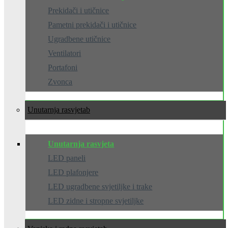
Prekidači i utičnice
Pametni prekidači i utičnice
Ugradbene utičnice
Ventilatori
Portafoni
Zvonca
Unutarnja rasvjeta
Unutarnja rasvjeta
LED paneli
LED plafonjere
LED ugradbene svjetiljke i trake
LED zidne i stropne svjetiljke