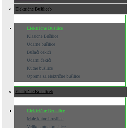
Električne Bušilice
Električne Bušilice
Klasične Bušilice
Udarne bušilice
Bušaći čekići
Udarni čekići
Kutne bušilice
Oprema za električne bušilice
Električne Brusilice
Električne Brusilice
Male kutne brusilice
Velike kutne brusilice