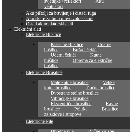
svjetiljke / reflektori
Aku
ventilatori
Aku pištolji za brtvljenje i čistači fuga
Aku škare za lim i univerzalne škare
Ostali akumulatorski alati
Električni alati
Električne Bušilice
Klasične Bušilice
Udarne
bušilice
Bušaći čekići
Udarni čekići
Kutne
bušilice
Oprema za električne
bušilice
Električne Brusilice
Male kutne brusilice
Velike
kutne brusilice
Tračne brusilice
Dvostrane stolne brusilice
Vibracijske brusilice
Ekscentrične brusilice
Ravne
brusilice
Polirke
Brusilice
za zidove i stropove
Električne Pile
Ubodne pile
Ručne kružne