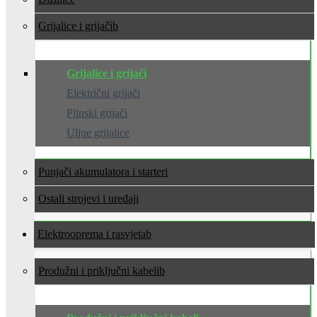
Grijalice i grijači
Grijalice i grijači
Električni grijači
Plinski grijači
Uljne grijalice
Punjači akumulatora i starteri
Ostali strojevi i uređaji
Elektrooprema i rasvjeta
Produžni i priključni kabeli