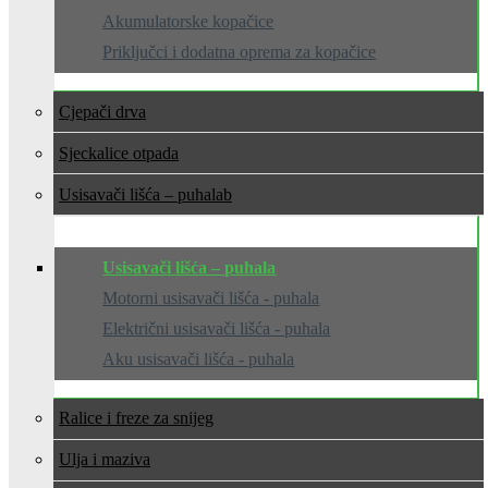
Akumulatorske kopačice
Priključci i dodatna oprema za kopačice
Cjepači drva
Sjeckalice otpada
Usisavači lišća – puhala
Usisavači lišća – puhala
Motorni usisavači lišća - puhala
Električni usisavači lišća - puhala
Aku usisavači lišća - puhala
Ralice i freze za snijeg
Ulja i maziva