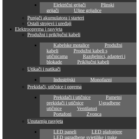
Električni grijači
Plinski
grijači
Uljne grijalice
Punjači akumulatora i starteri
Ostali strojevi i uređaji
Elektrooprema i rasvjeta
Produžni i priključni kabeli
Kabelske motalice
Produžni
kabeli
Produžni kabeli s
utičnicama
Razdjelnici, adapteri i
blokade
Priključni kabeli
Utikači i natikači
Industrijski
Monofazni
Prekidači, utičnice i oprema
Prekidači i utičnice
Pametni
prekidači i utičnice
Ugradbene
utičnice
Ventilatori
Portafoni
Zvonca
Unutarnja rasvjeta
LED paneli
LED plafonjere
LED ugradbene svjetiljke i trake