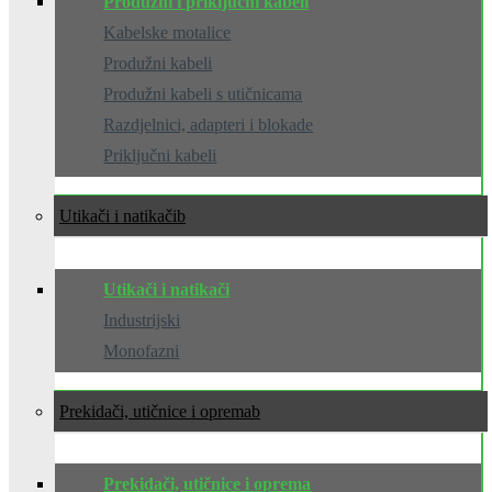
Produžni i priključni kabeli
Kabelske motalice
Produžni kabeli
Produžni kabeli s utičnicama
Razdjelnici, adapteri i blokade
Priključni kabeli
Utikači i natikači
Utikači i natikači
Industrijski
Monofazni
Prekidači, utičnice i oprema
Prekidači, utičnice i oprema