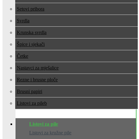
Setovi pribora
Svrdla
Krunska svrdla
Špice i sjekači
Četke
Nastavci za mješalice
Rezne i brusne ploče
Brusni papiri
Listovi za pile
Listovi za pile
Listovi za kružne pile