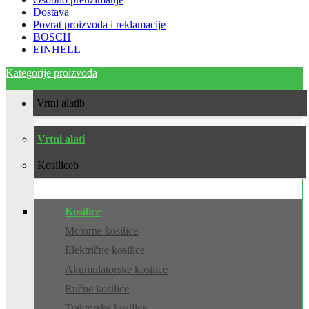
Dostava
Povrat proizvoda i reklamacije
BOSCH
EINHELL
Kategorije proizvoda
Vrtni alati
Vrtni alati
Kosilice
Kosilice
Motorne kosilice
Električne kosilice
Akumulatorske kosilice
Ručne kosilice
Traktorske kosilice