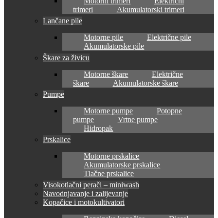
Motorni trimeri
Električni
trimeri
Akumulatorski trimeri
Lančane pile
Motorne pile
Električne pile
Akumulatorske pile
Škare za živicu
Motorne škare
Električne
škare
Akumulatorske škare
Pumpe
Motorne pumpe
Potopne
pumpe
Vrtne pumpe
Hidropak
Prskalice
Motorne prskalice
Akumulatorske prskalice
Tlačne prskalice
Visokotlačni perači – miniwash
Navodnjavanje i zalijevanje
Kopačice i motokultivatori