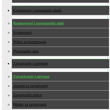
Kompresori i pneumatski alati
Kompresori i pneumatski alati
Kompresori
Pribor za kompresore
Pneumatski alati
Zavarivanje i oprema
Zavarivanje i oprema
Aparati za zavarivanje
Zavarivački pribor
Maske za zavarivanje