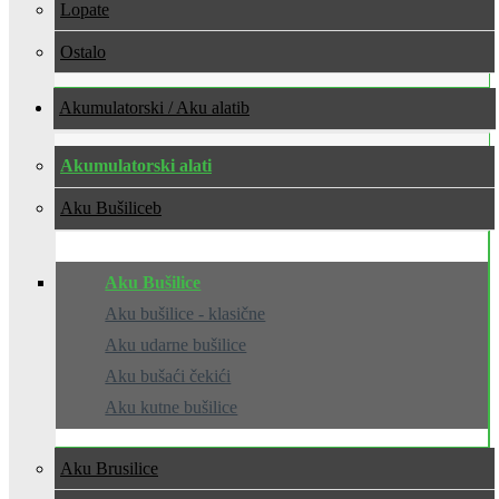
Lopate
Ostalo
Akumulatorski / Aku alati
Akumulatorski alati
Aku Bušilice
Aku Bušilice
Aku bušilice - klasične
Aku udarne bušilice
Aku bušaći čekići
Aku kutne bušilice
Aku Brusilice