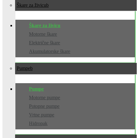
Škare za živicu
Škare za živicu
Motorne škare
Električne škare
Akumulatorske škare
Pumpe
Pumpe
Motorne pumpe
Potopne pumpe
Vrtne pumpe
Hidropak