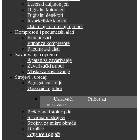
Laserski daljinomjeri
Digitalni kutomjeri
Digitalni detektori
Inspekcijske kamere
Ostali mjerni uređaji i pribor
Kompresori i pneumatski alati
Kompresori
Pribor za kompresore
Pneumatski alati
Zavarivanje i oprema
Aparati za zavarivanje
Zavarivački pribor
Maske za zavarivanje
Strojevi i uređaji
Agregati za struju
Usisavači i pribor
Usisavači
Pribor za
usisavače
Preklopne i stolne pile
Stacionarni strojevi
Strojevi za mikro obradu
Dizalice
Grijalice i grijači