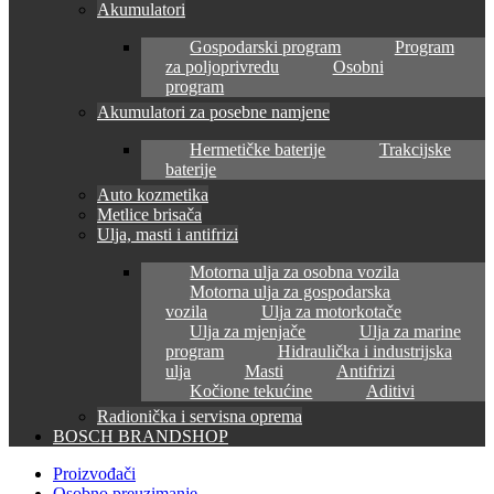
Akumulatori
Gospodarski program
Program
za poljoprivredu
Osobni
program
Akumulatori za posebne namjene
Hermetičke baterije
Trakcijske
baterije
Auto kozmetika
Metlice brisača
Ulja, masti i antifrizi
Motorna ulja za osobna vozila
Motorna ulja za gospodarska
vozila
Ulja za motorkotače
Ulja za mjenjače
Ulja za marine
program
Hidraulička i industrijska
ulja
Masti
Antifrizi
Kočione tekućine
Aditivi
Radionička i servisna oprema
BOSCH BRANDSHOP
Proizvođači
Osobno preuzimanje