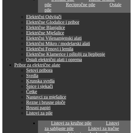
pile
Recipročne pile
Ostale
pile
Električni Odvijači
Električne Glodalice i pribor
Električne Blanjalice
Električne Mješalice
Električni Višenamjenski alati
Električni Mikro / modelarski alati
Električni Fenovi i lemila
Električne Klamerice i pištolji za ljepljenje
Ostali električni alati i oprema
Pribor za električne alate
Setovi pribora
Svrdla
Krunska svrdla
Špice i sjekači
Četke
Nastavci za mješalice
Rezne i brusne ploče
Brusni papiri
Listovi za pile
Listovi za kružne pile
Listovi
za sabljaste pile
Listovi za tračne