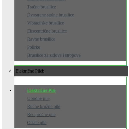
Tračne brusilice
Dvostrane stolne brusilice
Vibracijske brusilice
Ekscentrične brusilice
Ravne brusilice
Polirke
Brusilice za zidove i stropove
Električne Pile
Električne Pile
Ubodne pile
Ručne kružne pile
Recipročne pile
Ostale pile