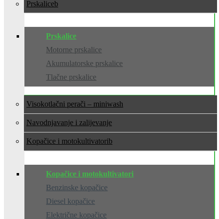
Prskalice
Prskalice
Motorne prskalice
Akumulatorske prskalice
Tlačne prskalice
Visokotlačni perači – miniwash
Navodnjavanje i zalijevanje
Kopačice i motokultivatori
Kopačice i motokultivatori
Benzinske kopačice
Diesel kopačice
Električne kopačice