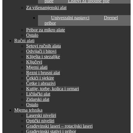
pilee
Listovi za ubodne pile
Za višenamjenski alat
Univerzalni nastavci
Dremel
pribor
Pribor za mikro alate
Ostalo
Ručni alati
Setovi ručnih alata
Odvijači i bitovi
Kliješta i stezaljke
Ključevi
Mjerni alati
Rezni i brusni alat
Čekići i sjekire
Četke i abrazivi
Kutije, torbe, kolica i ormari
Ličilački alat
Zidarski alat
Ostalo
Mjerna tehnika
Laserski niveliri
Optički niveliri
Građevinski laseri – rotacijski laseri
Građevinski stativi i pribor