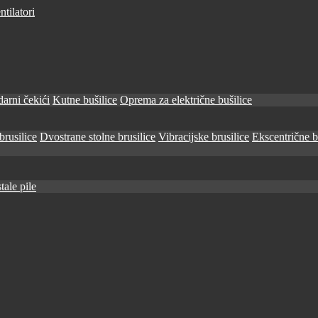
tilatori
arni čekići
Kutne bušilice
Oprema za električne bušilice
brusilice
Dvostrane stolne brusilice
Vibracijske brusilice
Ekscentrične b
tale pile