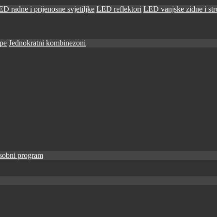
D radne i prijenosne svjetiljke
LED reflektori
LED vanjske zidne i stro
ape
Jednokratni kombinezoni
sobni program