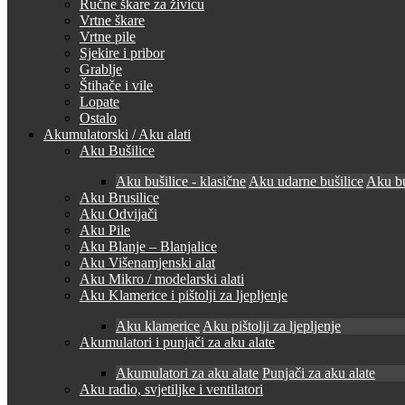
Ručne škare za živicu
Vrtne škare
Vrtne pile
Sjekire i pribor
Grablje
Štihače i vile
Lopate
Ostalo
Akumulatorski / Aku alati
Aku Bušilice
Aku bušilice - klasične
Aku udarne bušilice
Aku bu
Aku Brusilice
Aku Odvijači
Aku Pile
Aku Blanje – Blanjalice
Aku Višenamjenski alat
Aku Mikro / modelarski alati
Aku Klamerice i pištolji za ljepljenje
Aku klamerice
Aku pištolji za ljepljenje
Akumulatori i punjači za aku alate
Akumulatori za aku alate
Punjači za aku alate
Aku radio, svjetiljke i ventilatori