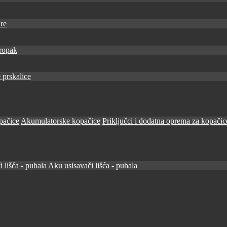
re
ropak
 prskalice
pačice
Akumulatorske kopačice
Priključci i dodatna oprema za kopačic
i lišća - puhala
Aku usisavači lišća - puhala