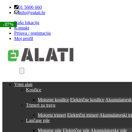
Skip
Skip
01 5606 660
to
to
info@ealati.hr
navigation
content
Naša lokacija
-27%
-37%
Kontakt
Prijava / registracija
Moj profil
Vrtni alati
Kosilice
Motorne kosilice
Električne kosilice
Akumulatorske
Trimeri za travu
Motorni trimeri
Električni trimeri
Akumulatorski tr
Lančane pile
Motorne pile
Električne pile
Akumulatorske pile