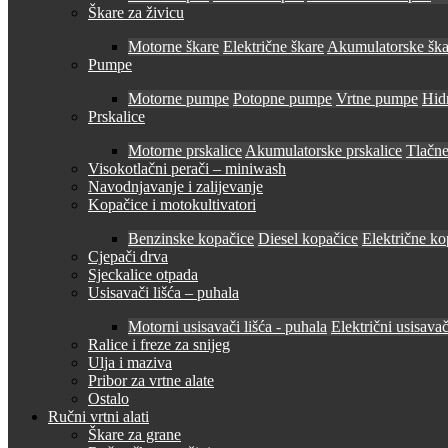
Škare za živicu
Motorne škare
Električne škare
Akumulatorske ška
Pumpe
Motorne pumpe
Potopne pumpe
Vrtne pumpe
Hid
Prskalice
Motorne prskalice
Akumulatorske prskalice
Tlačne
Visokotlačni perači – miniwash
Navodnjavanje i zalijevanje
Kopačice i motokultivatori
Benzinske kopačice
Diesel kopačice
Električne ko
Cjepači drva
Sjeckalice otpada
Usisavači lišća – puhala
Motorni usisavači lišća - puhala
Električni usisavač
Ralice i freze za snijeg
Ulja i maziva
Pribor za vrtne alate
Ostalo
Ručni vrtni alati
Škare za grane