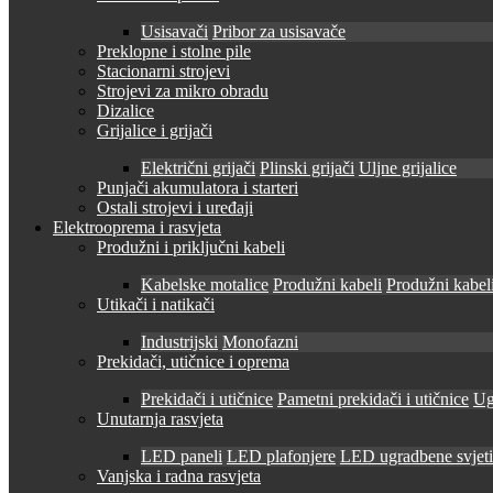
Usisavači
Pribor za usisavače
Preklopne i stolne pile
Stacionarni strojevi
Strojevi za mikro obradu
Dizalice
Grijalice i grijači
Električni grijači
Plinski grijači
Uljne grijalice
Punjači akumulatora i starteri
Ostali strojevi i uređaji
Elektrooprema i rasvjeta
Produžni i priključni kabeli
Kabelske motalice
Produžni kabeli
Produžni kabeli
Utikači i natikači
Industrijski
Monofazni
Prekidači, utičnice i oprema
Prekidači i utičnice
Pametni prekidači i utičnice
Ug
Unutarnja rasvjeta
LED paneli
LED plafonjere
LED ugradbene svjetil
Vanjska i radna rasvjeta