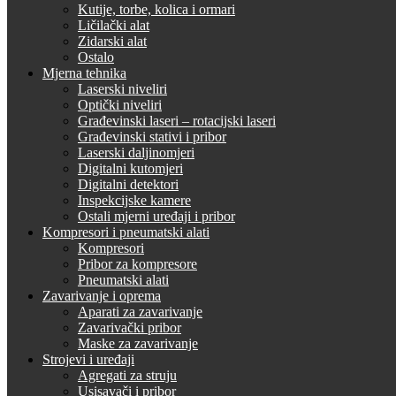
Kutije, torbe, kolica i ormari
Ličilački alat
Zidarski alat
Ostalo
Mjerna tehnika
Laserski niveliri
Optički niveliri
Građevinski laseri – rotacijski laseri
Građevinski stativi i pribor
Laserski daljinomjeri
Digitalni kutomjeri
Digitalni detektori
Inspekcijske kamere
Ostali mjerni uređaji i pribor
Kompresori i pneumatski alati
Kompresori
Pribor za kompresore
Pneumatski alati
Zavarivanje i oprema
Aparati za zavarivanje
Zavarivački pribor
Maske za zavarivanje
Strojevi i uređaji
Agregati za struju
Usisavači i pribor