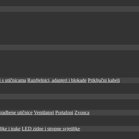
 s utičnicama
Razdjelnici, adapteri i blokade
Priključni kabeli
radbene utičnice
Ventilatori
Portafoni
Zvonca
jke i trake
LED zidne i stropne svjetiljke