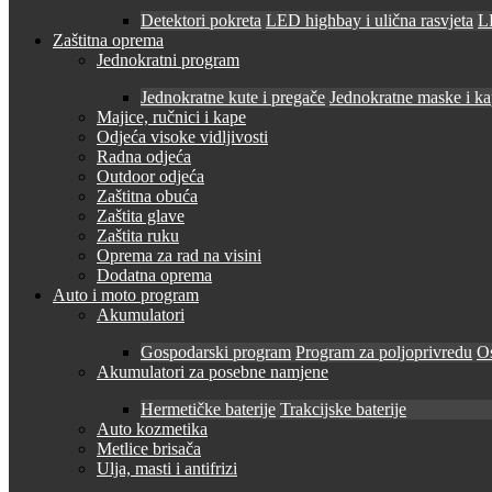
Detektori pokreta
LED highbay i ulična rasvjeta
LE
Zaštitna oprema
Jednokratni program
Jednokratne kute i pregače
Jednokratne maske i k
Majice, ručnici i kape
Odjeća visoke vidljivosti
Radna odjeća
Outdoor odjeća
Zaštitna obuća
Zaštita glave
Zaštita ruku
Oprema za rad na visini
Dodatna oprema
Auto i moto program
Akumulatori
Gospodarski program
Program za poljoprivredu
O
Akumulatori za posebne namjene
Hermetičke baterije
Trakcijske baterije
Auto kozmetika
Metlice brisača
Ulja, masti i antifrizi