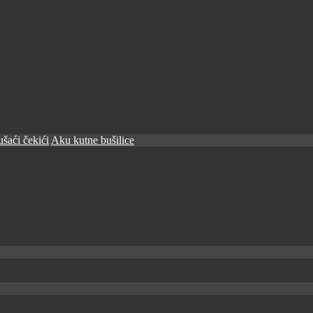
šaći čekići
Aku kutne bušilice