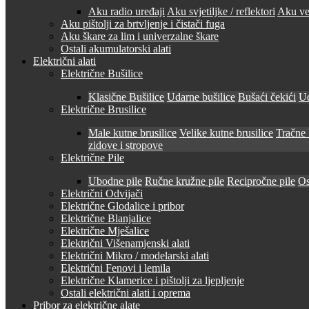
Aku radio uređaji
Aku svjetiljke / reflektori
Aku ven
Aku pištolji za brtvljenje i čistači fuga
Aku škare za lim i univerzalne škare
Ostali akumulatorski alati
Električni alati
Električne Bušilice
Klasične Bušilice
Udarne bušilice
Bušaći čekići
Ud
Električne Brusilice
Male kutne brusilice
Velike kutne brusilice
Tračne 
zidove i stropove
Električne Pile
Ubodne pile
Ručne kružne pile
Recipročne pile
Os
Električni Odvijači
Električne Glodalice i pribor
Električne Blanjalice
Električne Mješalice
Električni Višenamjenski alati
Električni Mikro / modelarski alati
Električni Fenovi i lemila
Električne Klamerice i pištolji za ljepljenje
Ostali električni alati i oprema
Pribor za električne alate