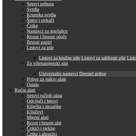
Setovi pribora
Svrdla
Krunska svrdla
Špice i sjekači
Četke
Nastavci za mješalice
Rezne i brusne ploče
Brusni papiri
Listovi za pile
Listovi za kružne pile
Listovi za sabljaste pile
Listo
Za višenamjenski alat
Univerzalni nastavci
Dremel pribor
Pribor za mikro alate
Ostalo
Ručni alati
Setovi ručnih alata
Odvijači i bitovi
Kliješta i stezaljke
Ključevi
Mjerni alati
Rezni i brusni alat
Čekići i sjekire
Četke i abrazivi