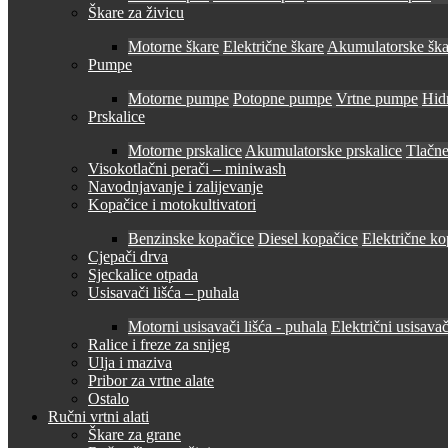
Škare za živicu
Motorne škare
Električne škare
Akumulatorske ška
Pumpe
Motorne pumpe
Potopne pumpe
Vrtne pumpe
Hid
Prskalice
Motorne prskalice
Akumulatorske prskalice
Tlačne
Visokotlačni perači – miniwash
Navodnjavanje i zalijevanje
Kopačice i motokultivatori
Benzinske kopačice
Diesel kopačice
Električne ko
Cjepači drva
Sjeckalice otpada
Usisavači lišća – puhala
Motorni usisavači lišća - puhala
Električni usisavač
Ralice i freze za snijeg
Ulja i maziva
Pribor za vrtne alate
Ostalo
Ručni vrtni alati
Škare za grane