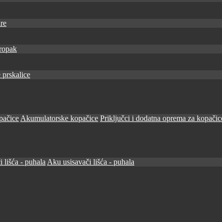
re
ropak
 prskalice
pačice
Akumulatorske kopačice
Priključci i dodatna oprema za kopačic
i lišća - puhala
Aku usisavači lišća - puhala