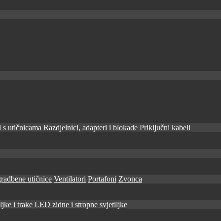
 s utičnicama
Razdjelnici, adapteri i blokade
Priključni kabeli
radbene utičnice
Ventilatori
Portafoni
Zvonca
jke i trake
LED zidne i stropne svjetiljke