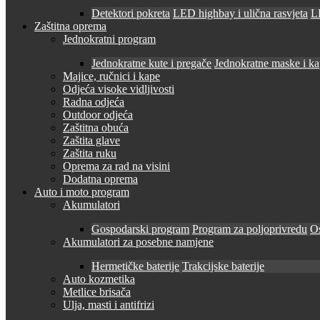
Detektori pokreta
LED highbay i ulična rasvjeta
LE
Zaštitna oprema
Jednokratni program
Jednokratne kute i pregače
Jednokratne maske i k
Majice, ručnici i kape
Odjeća visoke vidljivosti
Radna odjeća
Outdoor odjeća
Zaštitna obuća
Zaštita glave
Zaštita ruku
Oprema za rad na visini
Dodatna oprema
Auto i moto program
Akumulatori
Gospodarski program
Program za poljoprivredu
O
Akumulatori za posebne namjene
Hermetičke baterije
Trakcijske baterije
Auto kozmetika
Metlice brisača
Ulja, masti i antifrizi