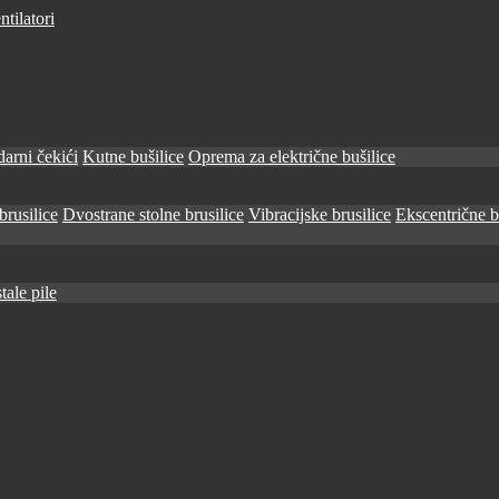
tilatori
arni čekići
Kutne bušilice
Oprema za električne bušilice
brusilice
Dvostrane stolne brusilice
Vibracijske brusilice
Ekscentrične b
tale pile