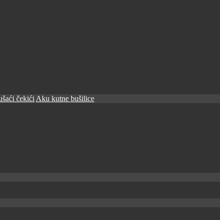
šaći čekići
Aku kutne bušilice