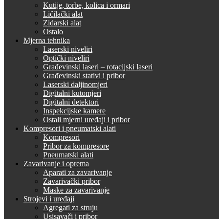
Kutije, torbe, kolica i ormari
Ličilački alat
Zidarski alat
Ostalo
Mjerna tehnika
Laserski niveliri
Optički niveliri
Građevinski laseri – rotacijski laseri
Građevinski stativi i pribor
Laserski daljinomjeri
Digitalni kutomjeri
Digitalni detektori
Inspekcijske kamere
Ostali mjerni uređaji i pribor
Kompresori i pneumatski alati
Kompresori
Pribor za kompresore
Pneumatski alati
Zavarivanje i oprema
Aparati za zavarivanje
Zavarivački pribor
Maske za zavarivanje
Strojevi i uređaji
Agregati za struju
Usisavači i pribor