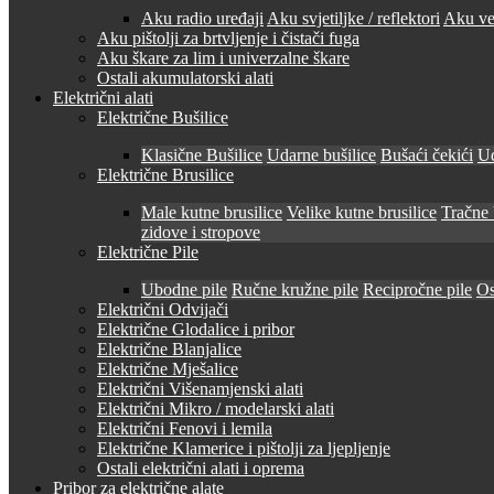
Aku radio uređaji
Aku svjetiljke / reflektori
Aku ven
Aku pištolji za brtvljenje i čistači fuga
Aku škare za lim i univerzalne škare
Ostali akumulatorski alati
Električni alati
Električne Bušilice
Klasične Bušilice
Udarne bušilice
Bušaći čekići
Ud
Električne Brusilice
Male kutne brusilice
Velike kutne brusilice
Tračne 
zidove i stropove
Električne Pile
Ubodne pile
Ručne kružne pile
Recipročne pile
Os
Električni Odvijači
Električne Glodalice i pribor
Električne Blanjalice
Električne Mješalice
Električni Višenamjenski alati
Električni Mikro / modelarski alati
Električni Fenovi i lemila
Električne Klamerice i pištolji za ljepljenje
Ostali električni alati i oprema
Pribor za električne alate