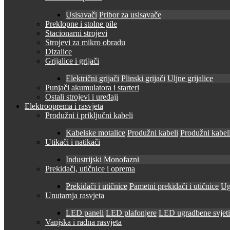
Usisavači
Pribor za usisavače
Preklopne i stolne pile
Stacionarni strojevi
Strojevi za mikro obradu
Dizalice
Grijalice i grijači
Električni grijači
Plinski grijači
Uljne grijalice
Punjači akumulatora i starteri
Ostali strojevi i uređaji
Elektrooprema i rasvjeta
Produžni i priključni kabeli
Kabelske motalice
Produžni kabeli
Produžni kabeli
Utikači i natikači
Industrijski
Monofazni
Prekidači, utičnice i oprema
Prekidači i utičnice
Pametni prekidači i utičnice
Ug
Unutarnja rasvjeta
LED paneli
LED plafonjere
LED ugradbene svjetil
Vanjska i radna rasvjeta