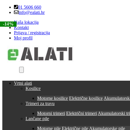
Skip
Skip
01 5606 660
to
to
info@ealati.hr
navigation
content
Naša lokacija
-37%
-14%
Kontakt
Prijava / registracija
Moj profil
Vrtni alati
Kosilice
Motorne kosilice
Električne kosilice
Akumulatorske
Trimeri za travu
Motorni trimeri
Električni trimeri
Akumulatorski tr
Lančane pile
Motorne pile
Električne pile
Akumulatorske pile