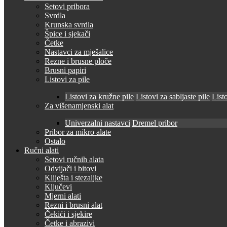
Setovi pribora
Svrdla
Krunska svrdla
Špice i sjekači
Četke
Nastavci za mješalice
Rezne i brusne ploče
Brusni papiri
Listovi za pile
Listovi za kružne pile
Listovi za sabljaste pile
Listo
Za višenamjenski alat
Univerzalni nastavci
Dremel pribor
Pribor za mikro alate
Ostalo
Ručni alati
Setovi ručnih alata
Odvijači i bitovi
Kliješta i stezaljke
Ključevi
Mjerni alati
Rezni i brusni alat
Čekići i sjekire
Četke i abrazivi