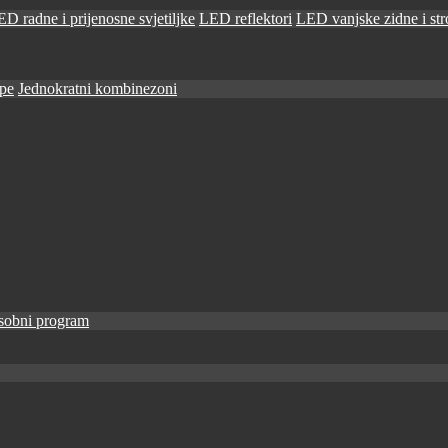
D radne i prijenosne svjetiljke
LED reflektori
LED vanjske zidne i stro
ape
Jednokratni kombinezoni
sobni program