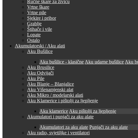
Ručne škare za živicu
Vrtne škare
Vrtne pile
Sjekire i pribor
Grablje
Štihače i vile
Lopate
Ostalo
Akumulatorski / Aku alati
Aku Bušilice
Aku bušilice - klasične
Aku udarne bušilice
Aku bu
Aku Brusilice
Aku Odvijači
Aku Pile
Aku Blanje – Blanjalice
Aku Višenamjenski alat
Aku Mikro / modelarski alati
Aku Klamerice i pištolji za ljepljenje
Aku klamerice
Aku pištolji za ljepljenje
Akumulatori i punjači za aku alate
Akumulatori za aku alate
Punjači za aku alate
Aku radio, svjetiljke i ventilatori