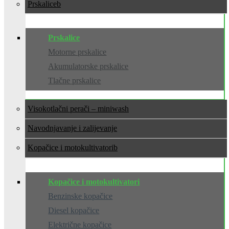
Prskalice
Prskalice
Motorne prskalice
Akumulatorske prskalice
Tlačne prskalice
Visokotlačni perači – miniwash
Navodnjavanje i zalijevanje
Kopačice i motokultivatori
Kopačice i motokultivatori
Benzinske kopačice
Diesel kopačice
Električne kopačice