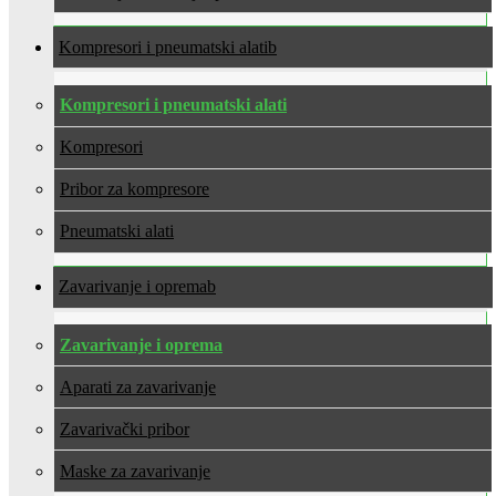
Kompresori i pneumatski alati
Kompresori i pneumatski alati
Kompresori
Pribor za kompresore
Pneumatski alati
Zavarivanje i oprema
Zavarivanje i oprema
Aparati za zavarivanje
Zavarivački pribor
Maske za zavarivanje