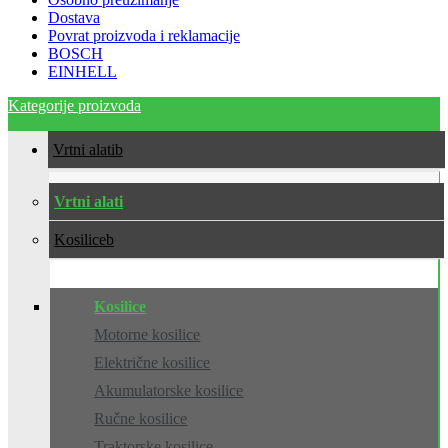
Dostava
Povrat proizvoda i reklamacije
BOSCH
EINHELL
Kategorije proizvoda
Vrtni alati
Vrtni alati
Kosilice
Kosilice
Motorne kosilice
Električne kosilice
Akumulatorske kosilice
Ručne kosilice
Traktorske kosilice