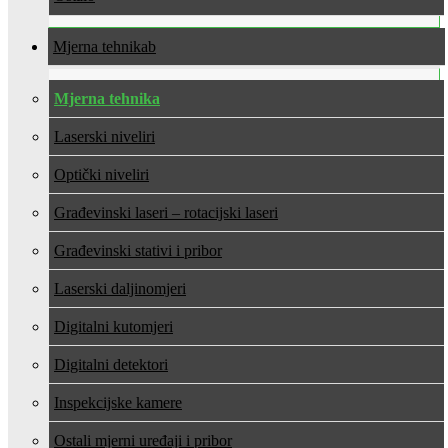
Mjerna tehnika
Mjerna tehnika
Laserski niveliri
Optički niveliri
Građevinski laseri – rotacijski laseri
Građevinski stativi i pribor
Laserski daljinomjeri
Digitalni kutomjeri
Digitalni detektori
Inspekcijske kamere
Ostali mjerni uređaji i pribor