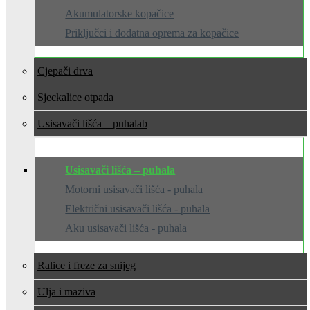
Akumulatorske kopačice
Priključci i dodatna oprema za kopačice
Cjepači drva
Sjeckalice otpada
Usisavači lišća – puhala
Usisavači lišća – puhala
Motorni usisavači lišća - puhala
Električni usisavači lišća - puhala
Aku usisavači lišća - puhala
Ralice i freze za snijeg
Ulja i maziva