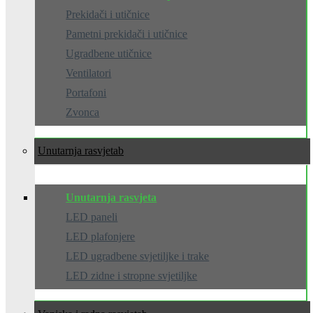
Prekidači i utičnice
Pametni prekidači i utičnice
Ugradbene utičnice
Ventilatori
Portafoni
Zvonca
Unutarnja rasvjeta
Unutarnja rasvjeta
LED paneli
LED plafonjere
LED ugradbene svjetiljke i trake
LED zidne i stropne svjetiljke