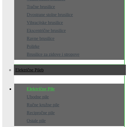
Tračne brusilice
Dvostrane stolne brusilice
Vibracijske brusilice
Ekscentrične brusilice
Ravne brusilice
Polirke
Brusilice za zidove i stropove
Električne Pile
Električne Pile
Ubodne pile
Ručne kružne pile
Recipročne pile
Ostale pile