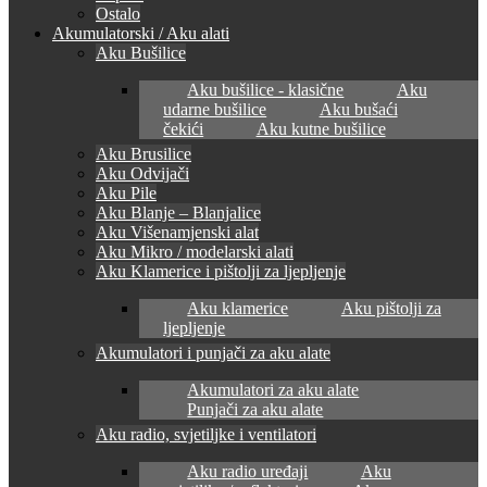
Ostalo
Akumulatorski / Aku alati
Aku Bušilice
Aku bušilice - klasične
Aku
udarne bušilice
Aku bušaći
čekići
Aku kutne bušilice
Aku Brusilice
Aku Odvijači
Aku Pile
Aku Blanje – Blanjalice
Aku Višenamjenski alat
Aku Mikro / modelarski alati
Aku Klamerice i pištolji za ljepljenje
Aku klamerice
Aku pištolji za
ljepljenje
Akumulatori i punjači za aku alate
Akumulatori za aku alate
Punjači za aku alate
Aku radio, svjetiljke i ventilatori
Aku radio uređaji
Aku