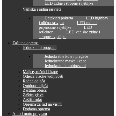
LED zidne i stropne svjetiljke
Vanjska i radna rasvjeta
Detektori pokreta
LED highbay
i ulična rasvjeta
LED radne i
prijenosne svjetiljke
LED
reflektori
LED vanjske zidne i
stropne svjetiljke
Zaštitna oprema
Jednokratni program
Jednokratne kute i pregače
Jednokratne maske i kape
Jednokratni kombinezoni
Majice, ručnici i kape
Odjeća visoke vidljivosti
Radna odjeća
Outdoor odjeća
Zaštitna obuća
Zaštita glave
Zaštita ruku
Oprema za rad na visini
Dodatna oprema
Auto i moto program