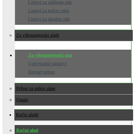
Listovi za sabljaste pile
Listovi za tračne pilee
Listovi za ubodne pile
Za višenamjenski alat
Za višenamjenski alat
Univerzalni nastavci
Dremel pribor
Pribor za mikro alate
Ostalo
Ručni alati
Ručni alati