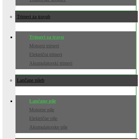
Trimeri za travu
Trimeri za travu
Motorni trimeri
Električni trimeri
Akumulatorski trimeri
Lančane pile
Lančane pile
Motorne pile
Električne pile
Akumulatorske pile