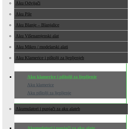
Aku Odvijači
Aku Pile
Aku Blanje – Blanjalice
Aku Višenamjenski alat
Aku Mikro / modelarski alati
Aku Klamerice i pištolji za ljepljenje
Aku klamerice i pištolji za ljepljenje
Aku klamerice
Aku pištolji za ljepljenje
Akumulatori i punjači za aku alate
Akumulatori i punjači za aku alate