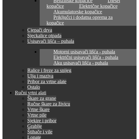
Benzinske kopačice
Diesel
kopačice
Električne kopačice
Akumulatorske kopačice
Priključci i dodatna oprema za
kopačice
Cjepači drva
Sjeckalice otpada
Usisavači lišća – puhala
Motorni usisavači lišća - puhala
Električni usisavači lišća - puhala
Aku usisavači lišća - puhala
Ralice i freze za snijeg
Ulja i maziva
Pribor za vrtne alate
Ostalo
Ručni vrtni alati
Škare za grane
Ručne škare za živicu
Vrtne škare
Vrtne pile
Sjekire i pribor
Grablje
Štihače i vile
Lopate