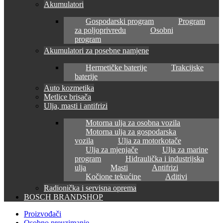
Akumulatori
Gospodarski program
Program
za poljoprivredu
Osobni
program
Akumulatori za posebne namjene
Hermetičke baterije
Trakcijske
baterije
Auto kozmetika
Metlice brisača
Ulja, masti i antifrizi
Motorna ulja za osobna vozila
Motorna ulja za gospodarska
vozila
Ulja za motorkotače
Ulja za mjenjače
Ulja za marine
program
Hidraulička i industrijska
ulja
Masti
Antifrizi
Kočione tekućine
Aditivi
Radionička i servisna oprema
BOSCH BRANDSHOP
Proizvođači
Osobno preuzimanje