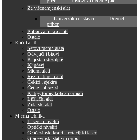
pilee
Listovi za ubodne pile
Za višenamjenski alat
Univerzalni nastavci
Dremel
pribor
Pribor za mikro alate
Ostalo
Ručni alati
Setovi ručnih alata
Odvijači i bitovi
Kliješta i stezaljke
Ključevi
Mjerni alati
Rezni i brusni alat
Čekići i sjekire
Četke i abrazivi
Kutije, torbe, kolica i ormari
Ličilački alat
Zidarski alat
Ostalo
Mjerna tehnika
Laserski niveliri
Optički niveliri
Građevinski laseri – rotacijski laseri
Građevinski stativi i pribor