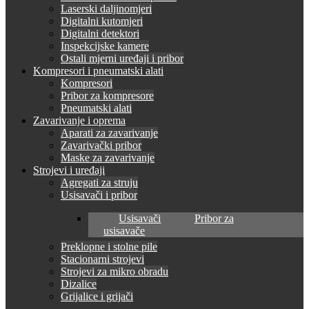
Laserski daljinomjeri
Digitalni kutomjeri
Digitalni detektori
Inspekcijske kamere
Ostali mjerni uređaji i pribor
Kompresori i pneumatski alati
Kompresori
Pribor za kompresore
Pneumatski alati
Zavarivanje i oprema
Aparati za zavarivanje
Zavarivački pribor
Maske za zavarivanje
Strojevi i uređaji
Agregati za struju
Usisavači i pribor
Usisavači
Pribor za
usisavače
Preklopne i stolne pile
Stacionarni strojevi
Strojevi za mikro obradu
Dizalice
Grijalice i grijači