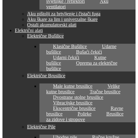
svjetiljke / reflektori
Aku
ventilatori
Aku pištolji za brtvljenje i čistači fuga
Aku škare za lim i univerzalne škare
Ostali akumulatorski alati
Električni alati
Električne Bušilice
Klasične Bušilice
Udarne
bušilice
Bušaći čekići
Udarni čekići
Kutne
bušilice
Oprema za električne
bušilice
Električne Brusilice
Male kutne brusilice
Velike
kutne brusilice
Tračne brusilice
Dvostrane stolne brusilice
Vibracijske brusilice
Ekscentrične brusilice
Ravne
brusilice
Polirke
Brusilice
za zidove i stropove
Električne Pile
Ubodne pile
Ručne kružne