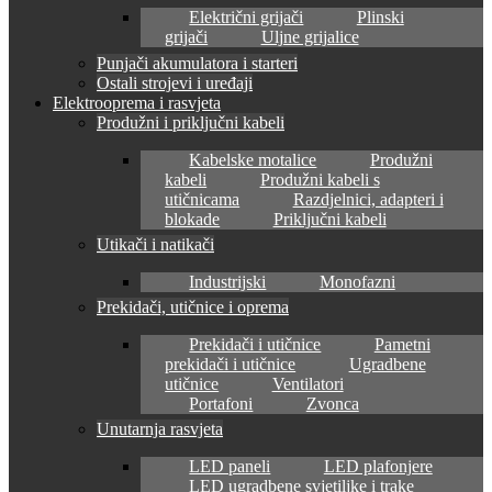
Električni grijači
Plinski
grijači
Uljne grijalice
Punjači akumulatora i starteri
Ostali strojevi i uređaji
Elektrooprema i rasvjeta
Produžni i priključni kabeli
Kabelske motalice
Produžni
kabeli
Produžni kabeli s
utičnicama
Razdjelnici, adapteri i
blokade
Priključni kabeli
Utikači i natikači
Industrijski
Monofazni
Prekidači, utičnice i oprema
Prekidači i utičnice
Pametni
prekidači i utičnice
Ugradbene
utičnice
Ventilatori
Portafoni
Zvonca
Unutarnja rasvjeta
LED paneli
LED plafonjere
LED ugradbene svjetiljke i trake