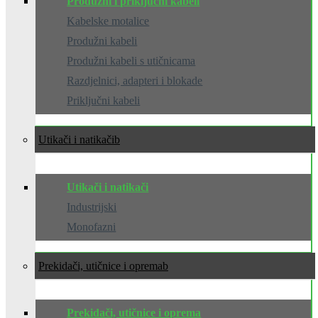
Produžni i priključni kabeli
Kabelske motalice
Produžni kabeli
Produžni kabeli s utičnicama
Razdjelnici, adapteri i blokade
Priključni kabeli
Utikači i natikači
Utikači i natikači
Industrijski
Monofazni
Prekidači, utičnice i oprema
Prekidači, utičnice i oprema