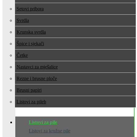
Setovi pribora
Svrdla
Krunska svrdla
Špice i sjekači
Četke
Nastavci za mješalice
Rezne i brusne ploče
Brusni papiri
Listovi za pile
Listovi za pile
Listovi za kružne pile