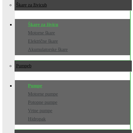
Škare za živicu
Škare za živicu
Motorne škare
Električne škare
Akumulatorske škare
Pumpe
Pumpe
Motorne pumpe
Potopne pumpe
Vrtne pumpe
Hidropak