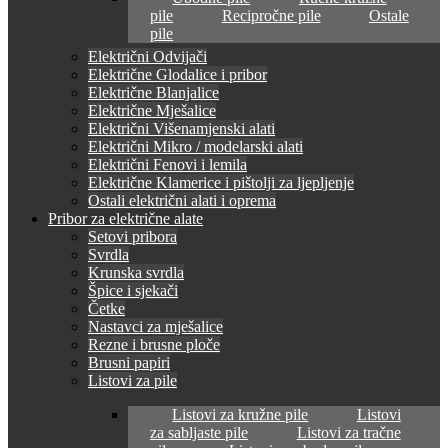
pile
Recipročne pile
Ostale
pile
Električni Odvijači
Električne Glodalice i pribor
Električne Blanjalice
Električne Mješalice
Električni Višenamjenski alati
Električni Mikro / modelarski alati
Električni Fenovi i lemila
Električne Klamerice i pištolji za ljepljenje
Ostali električni alati i oprema
Pribor za električne alate
Setovi pribora
Svrdla
Krunska svrdla
Špice i sjekači
Četke
Nastavci za mješalice
Rezne i brusne ploče
Brusni papiri
Listovi za pile
Listovi za kružne pile
Listovi
za sabljaste pile
Listovi za tračne