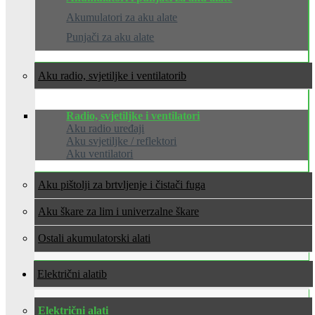
Akumulatori za aku alate
Punjači za aku alate
Aku radio, svjetiljke i ventilatori
Radio, svjetiljke i ventilatori
Aku radio uređaji
Aku svjetiljke / reflektori
Aku ventilatori
Aku pištolji za brtvljenje i čistači fuga
Aku škare za lim i univerzalne škare
Ostali akumulatorski alati
Električni alati
Električni alati