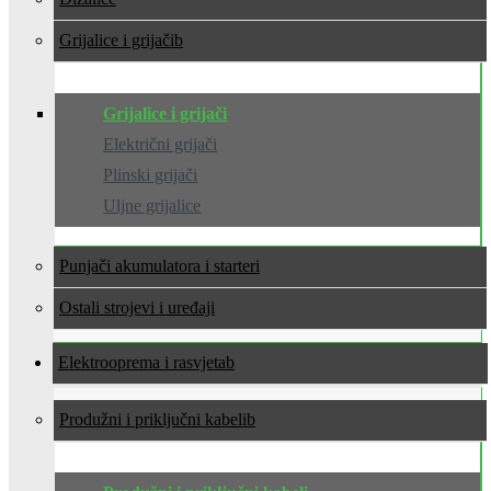
Grijalice i grijači
Grijalice i grijači
Električni grijači
Plinski grijači
Uljne grijalice
Punjači akumulatora i starteri
Ostali strojevi i uređaji
Elektrooprema i rasvjeta
Produžni i priključni kabeli