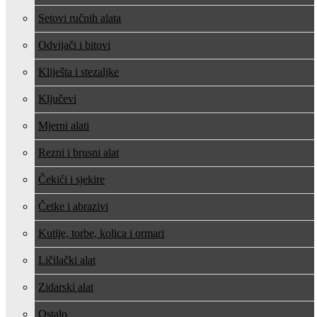
Setovi ručnih alata
Odvijači i bitovi
Kliješta i stezaljke
Ključevi
Mjerni alati
Rezni i brusni alat
Čekići i sjekire
Četke i abrazivi
Kutije, torbe, kolica i ormari
Ličilački alat
Zidarski alat
Ostalo