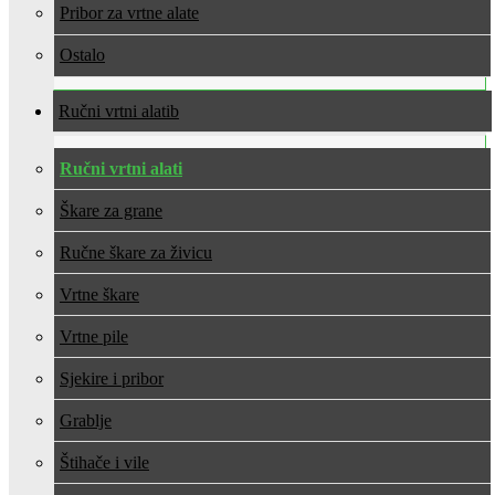
Pribor za vrtne alate
Ostalo
Ručni vrtni alati
Ručni vrtni alati
Škare za grane
Ručne škare za živicu
Vrtne škare
Vrtne pile
Sjekire i pribor
Grablje
Štihače i vile