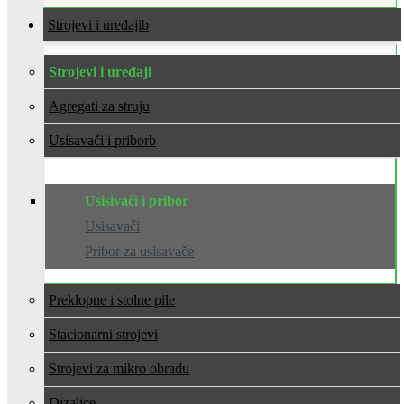
Strojevi i uređaji
Strojevi i uređaji
Agregati za struju
Usisavači i pribor
Usisivači i pribor
Usisavači
Pribor za usisavače
Preklopne i stolne pile
Stacionarni strojevi
Strojevi za mikro obradu
Dizalice