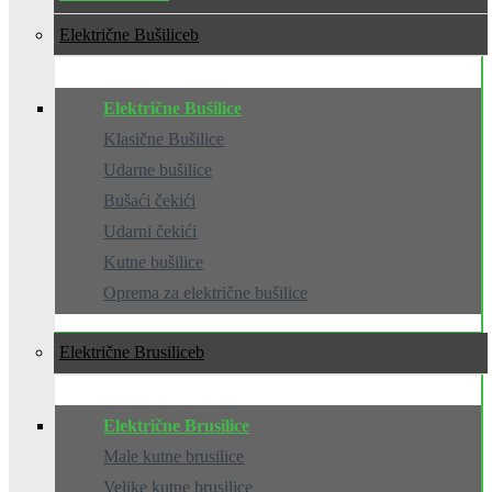
Električne Bušilice
Električne Bušilice
Klasične Bušilice
Udarne bušilice
Bušaći čekići
Udarni čekići
Kutne bušilice
Oprema za električne bušilice
Električne Brusilice
Električne Brusilice
Male kutne brusilice
Velike kutne brusilice