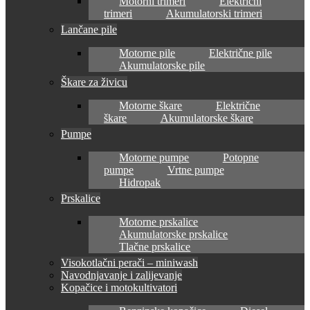
Motorni trimeri
Električni
trimeri
Akumulatorski trimeri
Lančane pile
Motorne pile
Električne pile
Akumulatorske pile
Škare za živicu
Motorne škare
Električne
škare
Akumulatorske škare
Pumpe
Motorne pumpe
Potopne
pumpe
Vrtne pumpe
Hidropak
Prskalice
Motorne prskalice
Akumulatorske prskalice
Tlačne prskalice
Visokotlačni perači – miniwash
Navodnjavanje i zalijevanje
Kopačice i motokultivatori