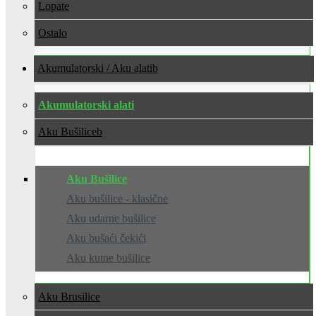
Lopate
Ostalo
Akumulatorski / Aku alati
Akumulatorski alati
Aku Bušilice
Aku Bušilice
Aku bušilice - klasične
Aku udarne bušilice
Aku bušaći čekići
Aku kutne bušilice
Aku Brusilice