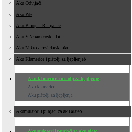
Aku Odvijači
Aku Pile
Aku Blanje – Blanjalice
Aku Višenamjenski alat
Aku Mikro / modelarski alati
Aku Klamerice i pištolji za ljepljenje
Aku klamerice i pištolji za ljepljenje
Aku klamerice
Aku pištolji za ljepljenje
Akumulatori i punjači za aku alate
Akumulatori i punjači za aku alate