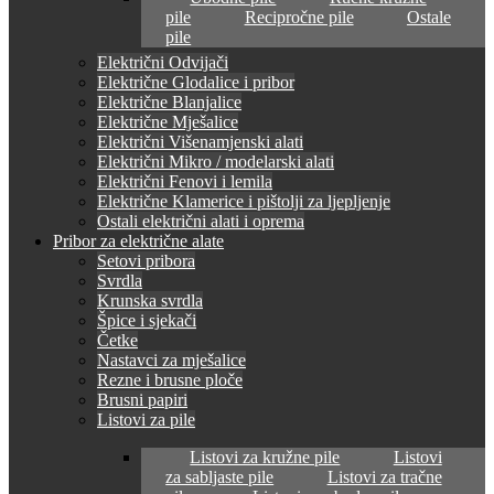
pile
Recipročne pile
Ostale
pile
Električni Odvijači
Električne Glodalice i pribor
Električne Blanjalice
Električne Mješalice
Električni Višenamjenski alati
Električni Mikro / modelarski alati
Električni Fenovi i lemila
Električne Klamerice i pištolji za ljepljenje
Ostali električni alati i oprema
Pribor za električne alate
Setovi pribora
Svrdla
Krunska svrdla
Špice i sjekači
Četke
Nastavci za mješalice
Rezne i brusne ploče
Brusni papiri
Listovi za pile
Listovi za kružne pile
Listovi
za sabljaste pile
Listovi za tračne