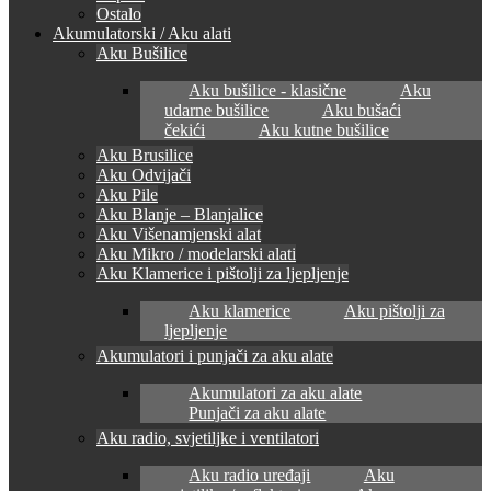
Ostalo
Akumulatorski / Aku alati
Aku Bušilice
Aku bušilice - klasične
Aku
udarne bušilice
Aku bušaći
čekići
Aku kutne bušilice
Aku Brusilice
Aku Odvijači
Aku Pile
Aku Blanje – Blanjalice
Aku Višenamjenski alat
Aku Mikro / modelarski alati
Aku Klamerice i pištolji za ljepljenje
Aku klamerice
Aku pištolji za
ljepljenje
Akumulatori i punjači za aku alate
Akumulatori za aku alate
Punjači za aku alate
Aku radio, svjetiljke i ventilatori
Aku radio uređaji
Aku