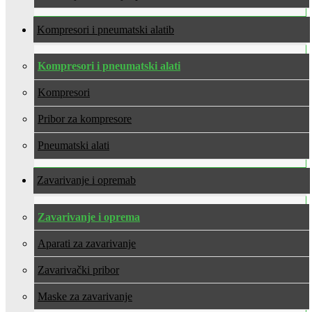
Kompresori i pneumatski alati
Kompresori i pneumatski alati
Kompresori
Pribor za kompresore
Pneumatski alati
Zavarivanje i oprema
Zavarivanje i oprema
Aparati za zavarivanje
Zavarivački pribor
Maske za zavarivanje