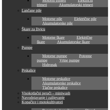
Motorni trimeri
Električni
trimeri
Akumulatorski trimeri
Lančane pile
Motorne pile
Električne pile
Akumulatorske pile
Škare za živicu
Motorne škare
Električne
škare
Akumulatorske škare
Pumpe
Motorne pumpe
Potopne
pumpe
Vrtne pumpe
Hidropak
Prskalice
Motorne prskalice
Akumulatorske prskalice
Tlačne prskalice
Visokotlačni perači – miniwash
Navodnjavanje i zalijevanje
Kopačice i motokultivatori