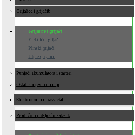
Grijalice i grijači
Grijalice i grijači
Električni grijači
Plinski grijači
Uljne grijalice
Punjači akumulatora i starteri
Ostali strojevi i uređaji
Elektrooprema i rasvjeta
Produžni i priključni kabeli