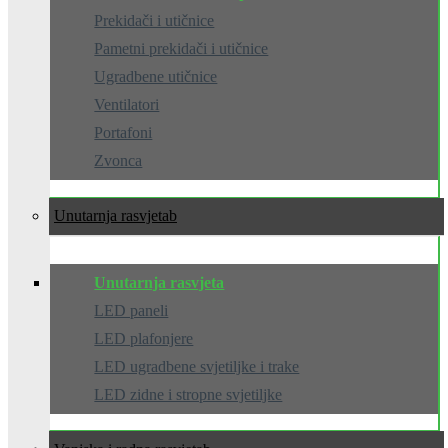
Prekidači i utičnice
Pametni prekidači i utičnice
Ugradbene utičnice
Ventilatori
Portafoni
Zvonca
Unutarnja rasvjeta
Unutarnja rasvjeta
LED paneli
LED plafonjere
LED ugradbene svjetiljke i trake
LED zidne i stropne svjetiljke