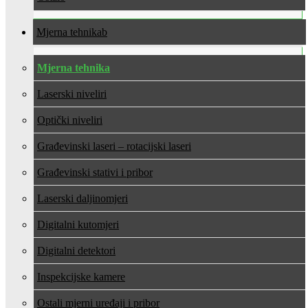
Mjerna tehnika
Mjerna tehnika
Laserski niveliri
Optički niveliri
Građevinski laseri – rotacijski laseri
Građevinski stativi i pribor
Laserski daljinomjeri
Digitalni kutomjeri
Digitalni detektori
Inspekcijske kamere
Ostali mjerni uređaji i pribor