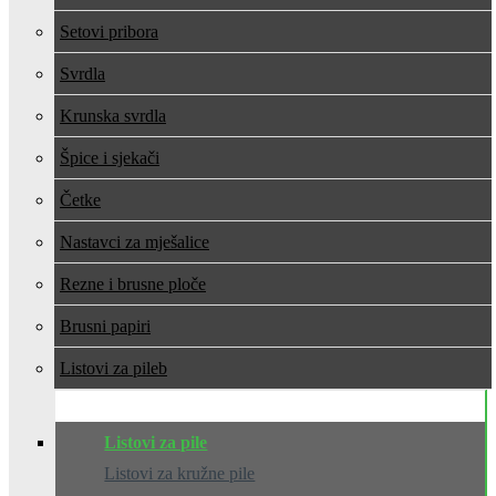
Setovi pribora
Svrdla
Krunska svrdla
Špice i sjekači
Četke
Nastavci za mješalice
Rezne i brusne ploče
Brusni papiri
Listovi za pile
Listovi za pile
Listovi za kružne pile