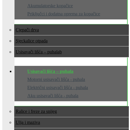
Akumulatorske kopačice
Priključci i dodatna oprema za kopačice
Cjepači drva
Sjeckalice otpada
Usisavači lišća – puhala
Usisavači lišća – puhala
Motorni usisavači lišća - puhala
Električni usisavači lišća - puhala
Aku usisavači lišća - puhala
Ralice i freze za snijeg
Ulja i maziva