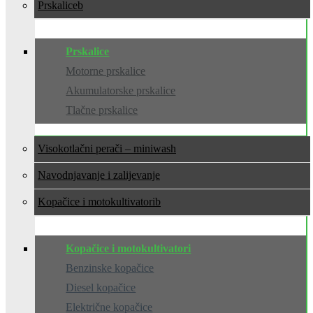
Prskalice
Prskalice
Motorne prskalice
Akumulatorske prskalice
Tlačne prskalice
Visokotlačni perači – miniwash
Navodnjavanje i zalijevanje
Kopačice i motokultivatori
Kopačice i motokultivatori
Benzinske kopačice
Diesel kopačice
Električne kopačice