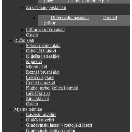
pilee
Listovi za ubodne pile
Za višenamjenski alat
Univerzalni nastavci
Dremel
pribor
Pribor za mikro alate
Ostalo
Ručni alati
Setovi ručnih alata
Odvijači i bitovi
Kliješta i stezaljke
Ključevi
Mjerni alati
Rezni i brusni alat
Čekići i sjekire
Četke i abrazivi
Kutije, torbe, kolica i ormari
Ličilački alat
Zidarski alat
Ostalo
Mjerna tehnika
Laserski niveliri
Optički niveliri
Građevinski laseri – rotacijski laseri
Građevinski stativi i pribor