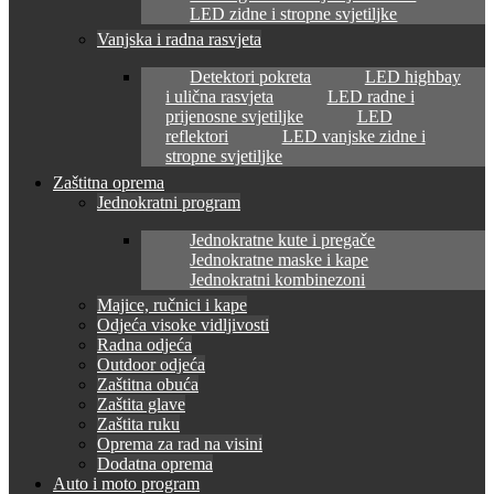
LED zidne i stropne svjetiljke
Vanjska i radna rasvjeta
Detektori pokreta
LED highbay
i ulična rasvjeta
LED radne i
prijenosne svjetiljke
LED
reflektori
LED vanjske zidne i
stropne svjetiljke
Zaštitna oprema
Jednokratni program
Jednokratne kute i pregače
Jednokratne maske i kape
Jednokratni kombinezoni
Majice, ručnici i kape
Odjeća visoke vidljivosti
Radna odjeća
Outdoor odjeća
Zaštitna obuća
Zaštita glave
Zaštita ruku
Oprema za rad na visini
Dodatna oprema
Auto i moto program