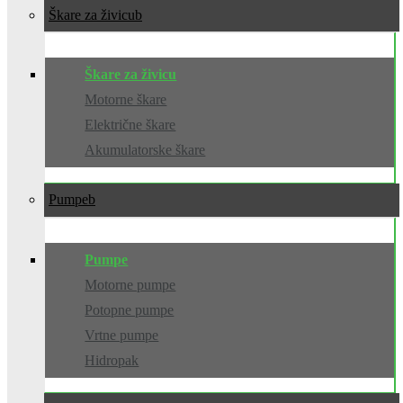
Škare za živicu
Škare za živicu
Motorne škare
Električne škare
Akumulatorske škare
Pumpe
Pumpe
Motorne pumpe
Potopne pumpe
Vrtne pumpe
Hidropak