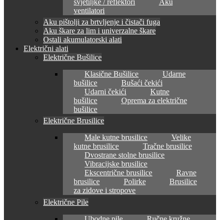
svjetiljke / reflektori
Aku
ventilatori
Aku pištolji za brtvljenje i čistači fuga
Aku škare za lim i univerzalne škare
Ostali akumulatorski alati
Električni alati
Električne Bušilice
Klasične Bušilice
Udarne
bušilice
Bušaći čekići
Udarni čekići
Kutne
bušilice
Oprema za električne
bušilice
Električne Brusilice
Male kutne brusilice
Velike
kutne brusilice
Tračne brusilice
Dvostrane stolne brusilice
Vibracijske brusilice
Ekscentrične brusilice
Ravne
brusilice
Polirke
Brusilice
za zidove i stropove
Električne Pile
Ubodne pile
Ručne kružne