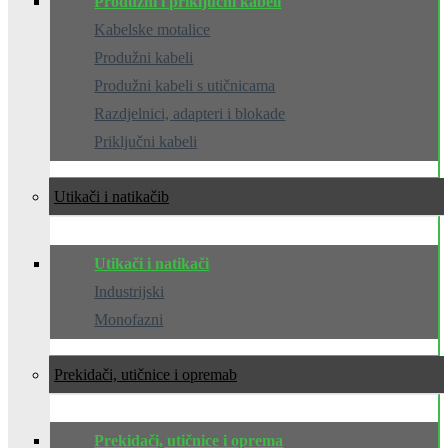
Produžni i priključni kabeli
Kabelske motalice
Produžni kabeli
Produžni kabeli s utičnicama
Razdjelnici, adapteri i blokade
Priključni kabeli
Utikači i natikači
Utikači i natikači
Industrijski
Monofazni
Prekidači, utičnice i oprema
Prekidači, utičnice i oprema