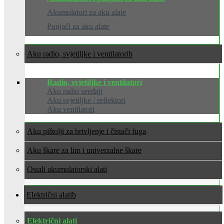
Akumulatori za aku alate
Punjači za aku alate
Aku radio, svjetiljke i ventilatori
Radio, svjetiljke i ventilatori
Aku radio uređaji
Aku svjetiljke / reflektori
Aku ventilatori
Aku pištolji za brtvljenje i čistači fuga
Aku škare za lim i univerzalne škare
Ostali akumulatorski alati
Električni alati
Električni alati