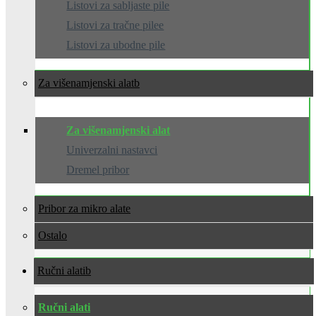
Listovi za sabljaste pile
Listovi za tračne pilee
Listovi za ubodne pile
Za višenamjenski alat
Za višenamjenski alat
Univerzalni nastavci
Dremel pribor
Pribor za mikro alate
Ostalo
Ručni alati
Ručni alati