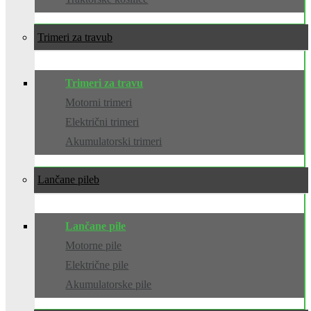
Trimeri za travu
Trimeri za travu
Motorni trimeri
Električni trimeri
Akumulatorski trimeri
Lančane pile
Lančane pile
Motorne pile
Električne pile
Akumulatorske pile