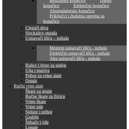
Benzinske kopačice
Diesel
kopačice
Električne kopačice
Akumulatorske kopačice
Priključci i dodatna oprema za
kopačice
Cjepači drva
Sjeckalice otpada
Usisavači lišća – puhala
Motorni usisavači lišća - puhala
Električni usisavači lišća - puhala
Aku usisavači lišća - puhala
Ralice i freze za snijeg
Ulja i maziva
Pribor za vrtne alate
Ostalo
Ručni vrtni alati
Škare za grane
Ručne škare za živicu
Vrtne škare
Vrtne pile
Sjekire i pribor
Grablje
Štihače i vile
Lopate