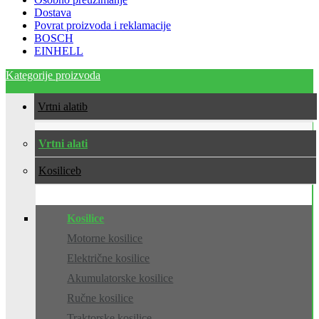
Dostava
Povrat proizvoda i reklamacije
BOSCH
EINHELL
Kategorije proizvoda
Vrtni alati
Vrtni alati
Kosilice
Kosilice
Motorne kosilice
Električne kosilice
Akumulatorske kosilice
Ručne kosilice
Traktorske kosilice