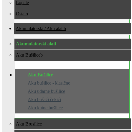
Lopate
Ostalo
Akumulatorski / Aku alati
Akumulatorski alati
Aku Bušilice
Aku Bušilice
Aku bušilice - klasične
Aku udarne bušilice
Aku bušaći čekići
Aku kutne bušilice
Aku Brusilice