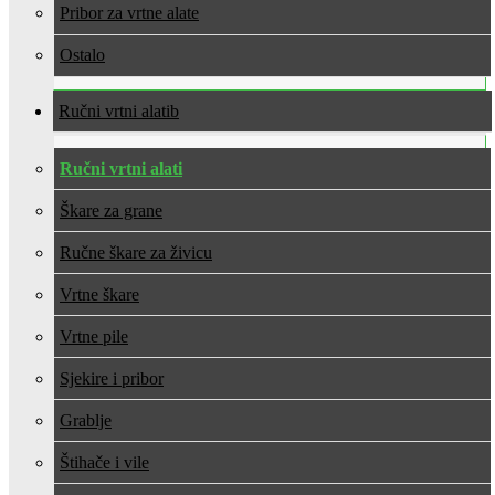
Pribor za vrtne alate
Ostalo
Ručni vrtni alati
Ručni vrtni alati
Škare za grane
Ručne škare za živicu
Vrtne škare
Vrtne pile
Sjekire i pribor
Grablje
Štihače i vile