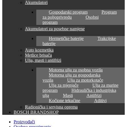
Akumulatori
Gospodarski program
Program
za poljoprivredu
Osobni
program
Akumulatori za posebne namjene
Hermetičke baterije
Trakcijske
baterije
Auto kozmetika
Metlice brisača
Ulja, masti i antifrizi
Motorna ulja za osobna vozila
Motorna ulja za gospodarska
vozila
Ulja za motorkotače
Ulja za mjenjače
Ulja za marine
program
Hidraulička i industrijska
ulja
Masti
Antifrizi
Kočione tekućine
Aditivi
Radionička i servisna oprema
BOSCH BRANDSHOP
Proizvođači
Osobno preuzimanje