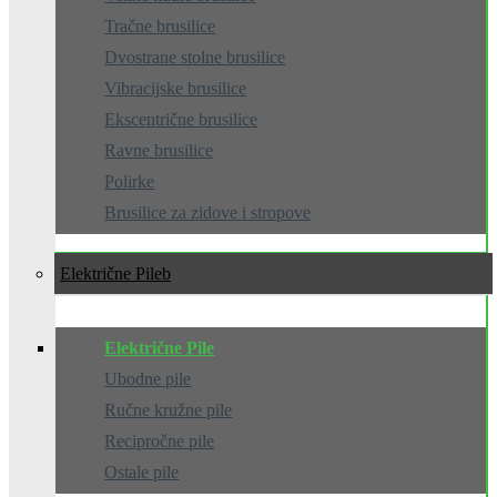
Tračne brusilice
Dvostrane stolne brusilice
Vibracijske brusilice
Ekscentrične brusilice
Ravne brusilice
Polirke
Brusilice za zidove i stropove
Električne Pile
Električne Pile
Ubodne pile
Ručne kružne pile
Recipročne pile
Ostale pile