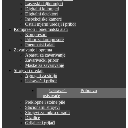
Laserski daljinomjeri
Digitalni kutomjeri
Digitalni detektori
Inspekcijske kamere
Ostali mjerni uređaji i pribor
Kompresori i pneumatski alati
Kompresori
Pribor za kompresore
Pneumatski alati
Zavarivanje i oprema
Aparati za zavarivanje
Zavarivački pribor
Maske za zavarivanje
Strojevi i uređaji
Agregati za struju
Usisavači i pribor
Usisavači
Pribor za
usisavače
Preklopne i stolne pile
Stacionarni strojevi
Strojevi za mikro obradu
Dizalice
Grijalice i grijači