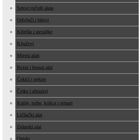
Setovi ručnih alata
Odvijači i bitovi
Kliješta i stezaljke
Ključevi
Mjerni alati
Rezni i brusni alat
Čekići i sjekire
Četke i abrazivi
Kutije, torbe, kolica i ormari
Ličilački alat
Zidarski alat
Ostalo