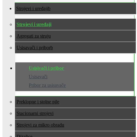
Strojevi i uređaji
Strojevi i uređaji
Agregati za struju
Usisavači i pribor
Usisivači i pribor
Usisavači
Pribor za usisavače
Preklopne i stolne pile
Stacionarni strojevi
Strojevi za mikro obradu
Dizalice