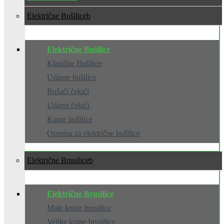
Električne Bušilice
Električne Bušilice
Klasične Bušilice
Udarne bušilice
Bušaći čekići
Udarni čekići
Kutne bušilice
Oprema za električne bušilice
Električne Brusilice
Električne Brusilice
Male kutne brusilice
Velike kutne brusilice