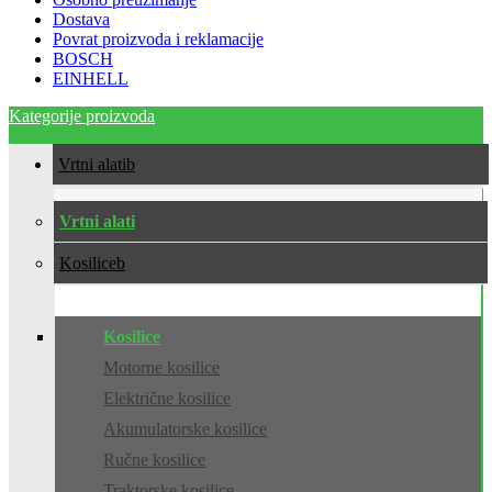
Dostava
Povrat proizvoda i reklamacije
BOSCH
EINHELL
Kategorije proizvoda
Vrtni alati
Vrtni alati
Kosilice
Kosilice
Motorne kosilice
Električne kosilice
Akumulatorske kosilice
Ručne kosilice
Traktorske kosilice