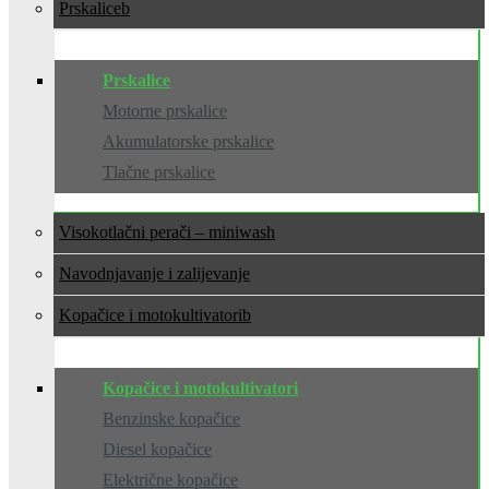
Prskalice
Prskalice
Motorne prskalice
Akumulatorske prskalice
Tlačne prskalice
Visokotlačni perači – miniwash
Navodnjavanje i zalijevanje
Kopačice i motokultivatori
Kopačice i motokultivatori
Benzinske kopačice
Diesel kopačice
Električne kopačice