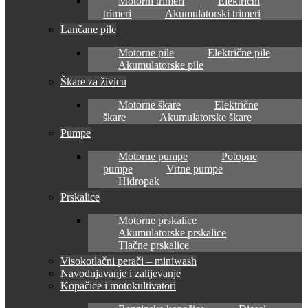
Motorni trimeri
Električni
trimeri
Akumulatorski trimeri
Lančane pile
Motorne pile
Električne pile
Akumulatorske pile
Škare za živicu
Motorne škare
Električne
škare
Akumulatorske škare
Pumpe
Motorne pumpe
Potopne
pumpe
Vrtne pumpe
Hidropak
Prskalice
Motorne prskalice
Akumulatorske prskalice
Tlačne prskalice
Visokotlačni perači – miniwash
Navodnjavanje i zalijevanje
Kopačice i motokultivatori