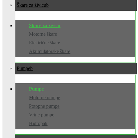
Škare za živicu
Škare za živicu
Motorne škare
Električne škare
Akumulatorske škare
Pumpe
Pumpe
Motorne pumpe
Potopne pumpe
Vrtne pumpe
Hidropak