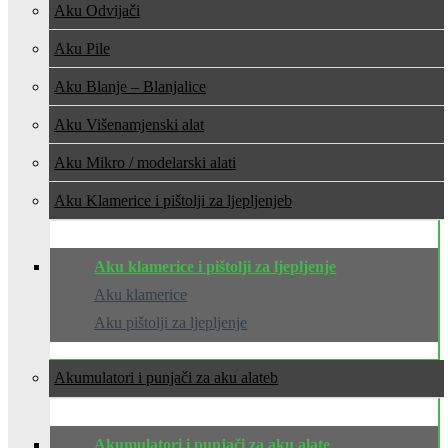
Aku Odvijači
Aku Pile
Aku Blanje – Blanjalice
Aku Višenamjenski alat
Aku Mikro / modelarski alati
Aku Klamerice i pištolji za ljepljenje
Aku klamerice i pištolji za ljepljenje
Aku klamerice
Aku pištolji za ljepljenje
Akumulatori i punjači za aku alate
Akumulatori i punjači za aku alate