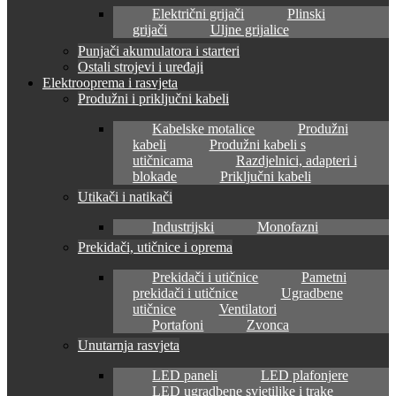
Električni grijači
Plinski
grijači
Uljne grijalice
Punjači akumulatora i starteri
Ostali strojevi i uređaji
Elektrooprema i rasvjeta
Produžni i priključni kabeli
Kabelske motalice
Produžni
kabeli
Produžni kabeli s
utičnicama
Razdjelnici, adapteri i
blokade
Priključni kabeli
Utikači i natikači
Industrijski
Monofazni
Prekidači, utičnice i oprema
Prekidači i utičnice
Pametni
prekidači i utičnice
Ugradbene
utičnice
Ventilatori
Portafoni
Zvonca
Unutarnja rasvjeta
LED paneli
LED plafonjere
LED ugradbene svjetiljke i trake