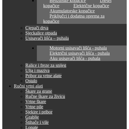
Benzinske kopačice
Diesel
kopačice
Električne kopačice
Akumulatorske kopačice
Priključci i dodatna oprema za
kopačice
Cjepači drva
Sjeckalice otpada
Usisavači lišća – puhala
Motorni usisavači lišća - puhala
Električni usisavači lišća - puhala
Aku usisavači lišća - puhala
Ralice i freze za snijeg
Ulja i maziva
Pribor za vrtne alate
Ostalo
Ručni vrtni alati
Škare za grane
Ručne škare za živicu
Vrtne škare
Vrtne pile
Sjekire i pribor
Grablje
Štihače i vile
Lopate