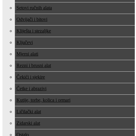
Setovi ručnih alata
Odvijači i bitovi
Kliješta i stezaljke
Ključevi
Mjerni alati
Rezni i brusni alat
Čekići i sjekire
Četke i abrazivi
Kutije, torbe, kolica i ormari
Ličilački alat
Zidarski alat
Ostalo