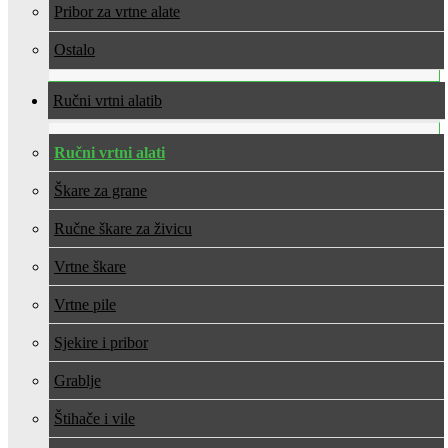
Pribor za vrtne alate
Ostalo
Ručni vrtni alati
Ručni vrtni alati
Škare za grane
Ručne škare za živicu
Vrtne škare
Vrtne pile
Sjekire i pribor
Grablje
Štihače i vile