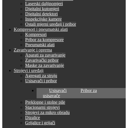
Laserski daljinomjeri
Digitalni kutomjeri
Digitalni detektori
Inspekcijske kamere
Ostali mjerni uređaji i pribor
Kompresori i pneumatski alati
Kompresori
Pribor za kompresore
Pneumatski alati
Zavarivanje i oprema
Aparati za zavarivanje
Zavarivački pribor
Maske za zavarivanje
Strojevi i uređaji
Agregati za struju
Usisavači i pribor
Usisavači
Pribor za
usisavače
Preklopne i stolne pile
Stacionarni strojevi
Strojevi za mikro obradu
Dizalice
Grijalice i grijači