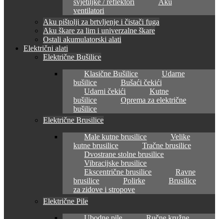
svjetiljke / reflektori
Aku
ventilatori
Aku pištolji za brtvljenje i čistači fuga
Aku škare za lim i univerzalne škare
Ostali akumulatorski alati
Električni alati
Električne Bušilice
Klasične Bušilice
Udarne
bušilice
Bušaći čekići
Udarni čekići
Kutne
bušilice
Oprema za električne
bušilice
Električne Brusilice
Male kutne brusilice
Velike
kutne brusilice
Tračne brusilice
Dvostrane stolne brusilice
Vibracijske brusilice
Ekscentrične brusilice
Ravne
brusilice
Polirke
Brusilice
za zidove i stropove
Električne Pile
Ubodne pile
Ručne kružne