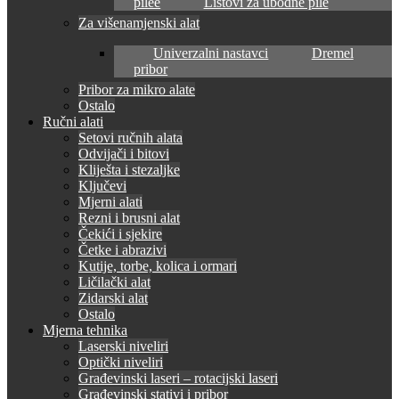
pilee
Listovi za ubodne pile
Za višenamjenski alat
Univerzalni nastavci
Dremel
pribor
Pribor za mikro alate
Ostalo
Ručni alati
Setovi ručnih alata
Odvijači i bitovi
Kliješta i stezaljke
Ključevi
Mjerni alati
Rezni i brusni alat
Čekići i sjekire
Četke i abrazivi
Kutije, torbe, kolica i ormari
Ličilački alat
Zidarski alat
Ostalo
Mjerna tehnika
Laserski niveliri
Optički niveliri
Građevinski laseri – rotacijski laseri
Građevinski stativi i pribor