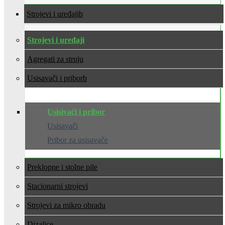
Strojevi i uređaji
Strojevi i uređaji
Agregati za struju
Usisavači i pribor
Usisivači i pribor
Usisavači
Pribor za usisavače
Preklopne i stolne pile
Stacionarni strojevi
Strojevi za mikro obradu
Dizalice