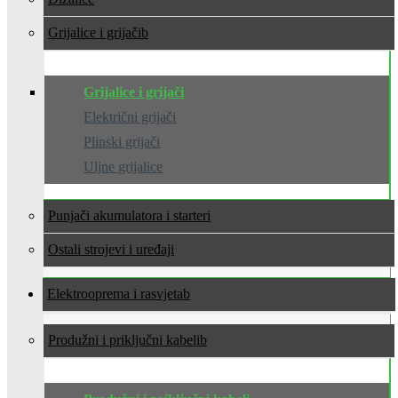
Grijalice i grijači
Grijalice i grijači
Električni grijači
Plinski grijači
Uljne grijalice
Punjači akumulatora i starteri
Ostali strojevi i uređaji
Elektrooprema i rasvjeta
Produžni i priključni kabeli