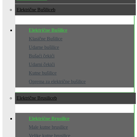
Električne Bušilice
Električne Bušilice
Klasične Bušilice
Udarne bušilice
Bušaći čekići
Udarni čekići
Kutne bušilice
Oprema za električne bušilice
Električne Brusilice
Električne Brusilice
Male kutne brusilice
Velike kutne brusilice