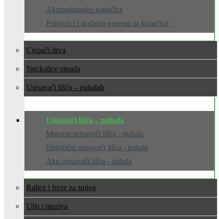
Akumulatorske kopačice
Priključci i dodatna oprema za kopačice
Cjepači drva
Sjeckalice otpada
Usisavači lišća – puhala
Usisavači lišća – puhala
Motorni usisavači lišća - puhala
Električni usisavači lišća - puhala
Aku usisavači lišća - puhala
Ralice i freze za snijeg
Ulja i maziva