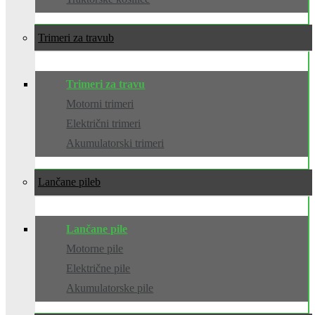
Trimeri za travu
Trimeri za travu
Motorni trimeri
Električni trimeri
Akumulatorski trimeri
Lančane pile
Lančane pile
Motorne pile
Električne pile
Akumulatorske pile