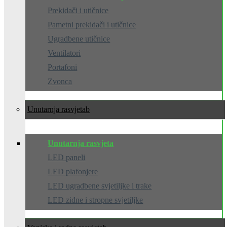
Prekidači i utičnice
Pametni prekidači i utičnice
Ugradbene utičnice
Ventilatori
Portafoni
Zvonca
Unutarnja rasvjeta
Unutarnja rasvjeta
LED paneli
LED plafonjere
LED ugradbene svjetiljke i trake
LED zidne i stropne svjetiljke