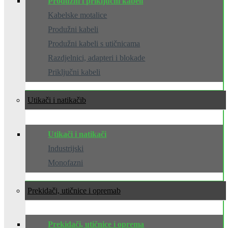
Produžni i priključni kabeli
Kabelske motalice
Produžni kabeli
Produžni kabeli s utičnicama
Razdjelnici, adapteri i blokade
Priključni kabeli
Utikači i natikači
Utikači i natikači
Industrijski
Monofazni
Prekidači, utičnice i oprema
Prekidači, utičnice i oprema