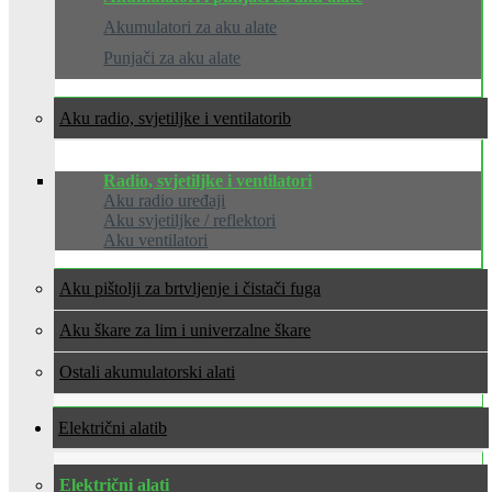
Akumulatori za aku alate
Punjači za aku alate
Aku radio, svjetiljke i ventilatori
Radio, svjetiljke i ventilatori
Aku radio uređaji
Aku svjetiljke / reflektori
Aku ventilatori
Aku pištolji za brtvljenje i čistači fuga
Aku škare za lim i univerzalne škare
Ostali akumulatorski alati
Električni alati
Električni alati