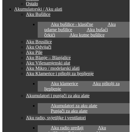
Ostalo
Akumulatorski / Aku alati
Aku Bušilice
Aku bušilice - klasične
Aku
udarne bušilice
Aku bušaći
čekići
Aku kutne bušilice
Aku Brusilice
Aku Odvijači
Aku Pile
Aku Blanje – Blanjalice
Aku Višenamjenski alat
Aku Mikro / modelarski alati
Aku Klamerice i pištolji za ljepljenje
Aku klamerice
Aku pištolji za
ljepljenje
Akumulatori i punjači za aku alate
Akumulatori za aku alate
Punjači za aku alate
Aku radio, svjetiljke i ventilatori
Aku radio uređaji
Aku