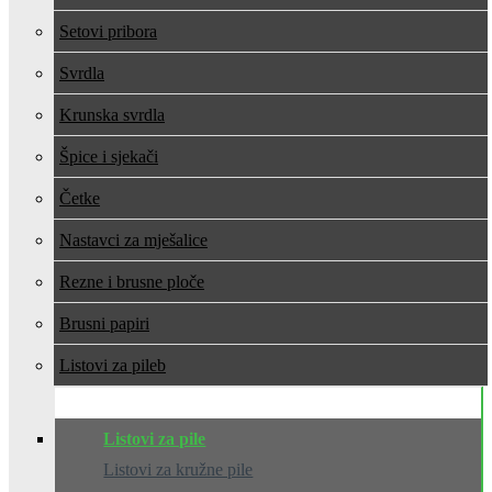
Setovi pribora
Svrdla
Krunska svrdla
Špice i sjekači
Četke
Nastavci za mješalice
Rezne i brusne ploče
Brusni papiri
Listovi za pile
Listovi za pile
Listovi za kružne pile