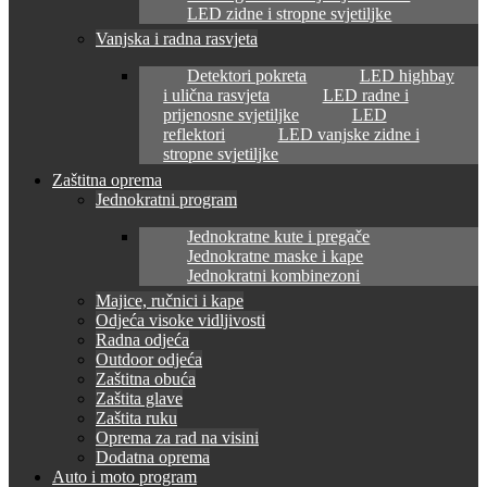
LED zidne i stropne svjetiljke
Vanjska i radna rasvjeta
Detektori pokreta
LED highbay
i ulična rasvjeta
LED radne i
prijenosne svjetiljke
LED
reflektori
LED vanjske zidne i
stropne svjetiljke
Zaštitna oprema
Jednokratni program
Jednokratne kute i pregače
Jednokratne maske i kape
Jednokratni kombinezoni
Majice, ručnici i kape
Odjeća visoke vidljivosti
Radna odjeća
Outdoor odjeća
Zaštitna obuća
Zaštita glave
Zaštita ruku
Oprema za rad na visini
Dodatna oprema
Auto i moto program