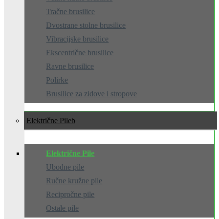
Tračne brusilice
Dvostrane stolne brusilice
Vibracijske brusilice
Ekscentrične brusilice
Ravne brusilice
Polirke
Brusilice za zidove i stropove
Električne Pile
Električne Pile
Ubodne pile
Ručne kružne pile
Recipročne pile
Ostale pile