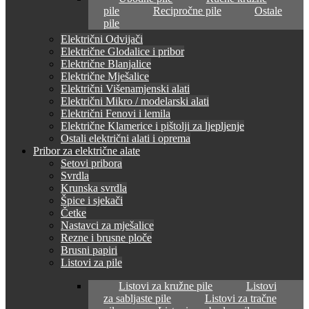
pile
Recipročne pile
Ostale
pile
Električni Odvijači
Električne Glodalice i pribor
Električne Blanjalice
Električne Mješalice
Električni Višenamjenski alati
Električni Mikro / modelarski alati
Električni Fenovi i lemila
Električne Klamerice i pištolji za ljepljenje
Ostali električni alati i oprema
Pribor za električne alate
Setovi pribora
Svrdla
Krunska svrdla
Špice i sjekači
Četke
Nastavci za mješalice
Rezne i brusne ploče
Brusni papiri
Listovi za pile
Listovi za kružne pile
Listovi
za sabljaste pile
Listovi za tračne