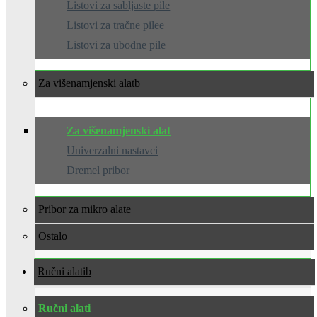
Listovi za sabljaste pile
Listovi za tračne pilee
Listovi za ubodne pile
Za višenamjenski alat
Za višenamjenski alat
Univerzalni nastavci
Dremel pribor
Pribor za mikro alate
Ostalo
Ručni alati
Ručni alati