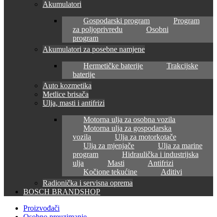
Akumulatori
Gospodarski program
Program
za poljoprivredu
Osobni
program
Akumulatori za posebne namjene
Hermetičke baterije
Trakcijske
baterije
Auto kozmetika
Metlice brisača
Ulja, masti i antifrizi
Motorna ulja za osobna vozila
Motorna ulja za gospodarska
vozila
Ulja za motorkotače
Ulja za mjenjače
Ulja za marine
program
Hidraulička i industrijska
ulja
Masti
Antifrizi
Kočione tekućine
Aditivi
Radionička i servisna oprema
BOSCH BRANDSHOP
Proizvođači
Osobno preuzimanje