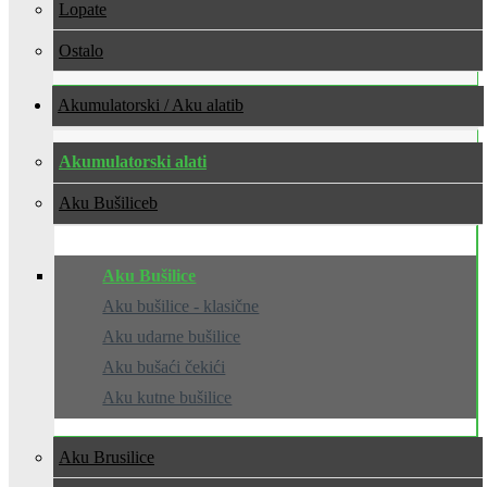
Lopate
Ostalo
Akumulatorski / Aku alati
Akumulatorski alati
Aku Bušilice
Aku Bušilice
Aku bušilice - klasične
Aku udarne bušilice
Aku bušaći čekići
Aku kutne bušilice
Aku Brusilice