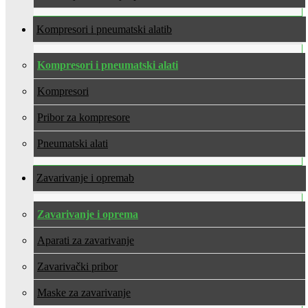
Kompresori i pneumatski alati
Kompresori i pneumatski alati
Kompresori
Pribor za kompresore
Pneumatski alati
Zavarivanje i oprema
Zavarivanje i oprema
Aparati za zavarivanje
Zavarivački pribor
Maske za zavarivanje