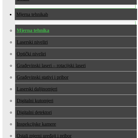
Mjerna tehnika
Mjerna tehnika
Laserski niveliri
Optički niveliri
Građevinski laseri – rotacijski laseri
Građevinski stativi i pribor
Laserski daljinomjeri
Digitalni kutomjeri
Digitalni detektori
Inspekcijske kamere
Ostali mjerni uređaji i pribor