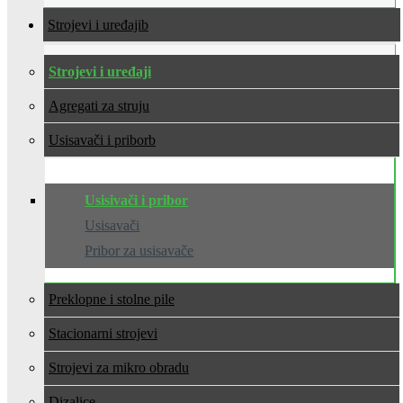
Strojevi i uređaji
Strojevi i uređaji
Agregati za struju
Usisavači i pribor
Usisivači i pribor
Usisavači
Pribor za usisavače
Preklopne i stolne pile
Stacionarni strojevi
Strojevi za mikro obradu
Dizalice