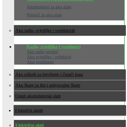
Akumulatori za aku alate
Punjači za aku alate
Aku radio, svjetiljke i ventilatori
Radio, svjetiljke i ventilatori
Aku radio uređaji
Aku svjetiljke / reflektori
Aku ventilatori
Aku pištolji za brtvljenje i čistači fuga
Aku škare za lim i univerzalne škare
Ostali akumulatorski alati
Električni alati
Električni alati