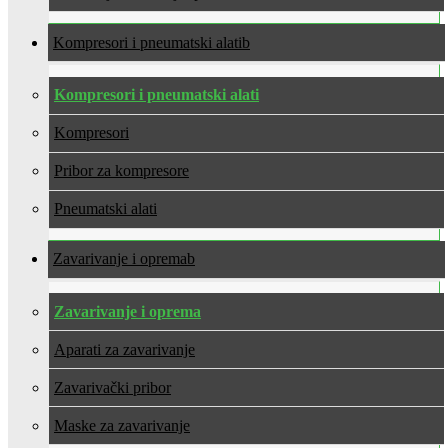
Kompresori i pneumatski alati
Kompresori i pneumatski alati
Kompresori
Pribor za kompresore
Pneumatski alati
Zavarivanje i oprema
Zavarivanje i oprema
Aparati za zavarivanje
Zavarivački pribor
Maske za zavarivanje