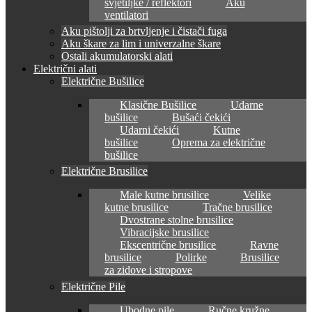
svjetiljke / reflektori
Aku
ventilatori
Aku pištolji za brtvljenje i čistači fuga
Aku škare za lim i univerzalne škare
Ostali akumulatorski alati
Električni alati
Električne Bušilice
Klasične Bušilice
Udarne
bušilice
Bušaći čekići
Udarni čekići
Kutne
bušilice
Oprema za električne
bušilice
Električne Brusilice
Male kutne brusilice
Velike
kutne brusilice
Tračne brusilice
Dvostrane stolne brusilice
Vibracijske brusilice
Ekscentrične brusilice
Ravne
brusilice
Polirke
Brusilice
za zidove i stropove
Električne Pile
Ubodne pile
Ručne kružne