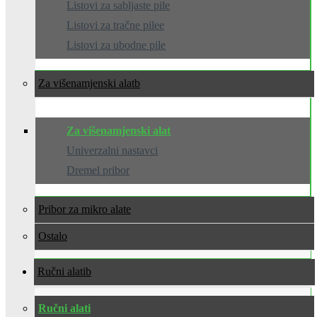
Listovi za sabljaste pile
Listovi za tračne pilee
Listovi za ubodne pile
Za višenamjenski alat
Za višenamjenski alat
Univerzalni nastavci
Dremel pribor
Pribor za mikro alate
Ostalo
Ručni alati
Ručni alati