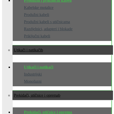
Produžni i priključni kabeli
Kabelske motalice
Produžni kabeli
Produžni kabeli s utičnicama
Razdjelnici, adapteri i blokade
Priključni kabeli
Utikači i natikači
Utikači i natikači
Industrijski
Monofazni
Prekidači, utičnice i oprema
Prekidači, utičnice i oprema