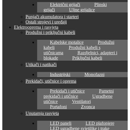
Električni grijači
Plinski
grijači
Uljne grijalice
Punjači akumulatora i starteri
Ostali strojevi i uređaji
Elektrooprema i rasvjeta
Produžni i priključni kabeli
Kabelske motalice
Produžni
kabeli
Produžni kabeli s
utičnicama
Razdjelnici, adapteri i
blokade
Priključni kabeli
Utikači i natikači
Industrijski
Monofazni
Prekidači, utičnice i oprema
Prekidači i utičnice
Pametni
prekidači i utičnice
Ugradbene
utičnice
Ventilatori
Portafoni
Zvonca
Unutarnja rasvjeta
LED paneli
LED plafonjere
LED ugradbene svjetiljke i trake