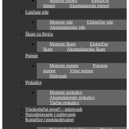
Motorni trimeri
Električni
trimeri
Akumulatorski trimeri
Lančane pile
Motorne pile
Električne pile
Akumulatorske pile
Škare za živicu
Motorne škare
Električne
škare
Akumulatorske škare
Pumpe
Motorne pumpe
Potopne
pumpe
Vrtne pumpe
Hidropak
Prskalice
Motorne prskalice
Akumulatorske prskalice
Tlačne prskalice
Visokotlačni perači – miniwash
Navodnjavanje i zalijevanje
Kopačice i motokultivatori