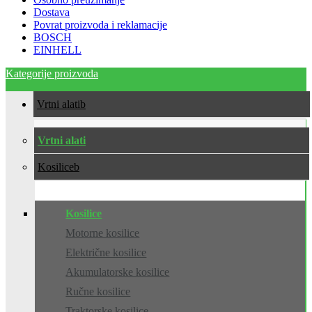
Dostava
Povrat proizvoda i reklamacije
BOSCH
EINHELL
Kategorije proizvoda
Vrtni alati
Vrtni alati
Kosilice
Kosilice
Motorne kosilice
Električne kosilice
Akumulatorske kosilice
Ručne kosilice
Traktorske kosilice