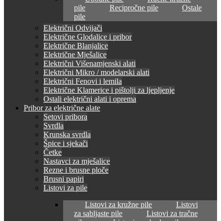
pile
Recipročne pile
Ostale
pile
Električni Odvijači
Električne Glodalice i pribor
Električne Blanjalice
Električne Mješalice
Električni Višenamjenski alati
Električni Mikro / modelarski alati
Električni Fenovi i lemila
Električne Klamerice i pištolji za ljepljenje
Ostali električni alati i oprema
Pribor za električne alate
Setovi pribora
Svrdla
Krunska svrdla
Špice i sjekači
Četke
Nastavci za mješalice
Rezne i brusne ploče
Brusni papiri
Listovi za pile
Listovi za kružne pile
Listovi
za sabljaste pile
Listovi za tračne