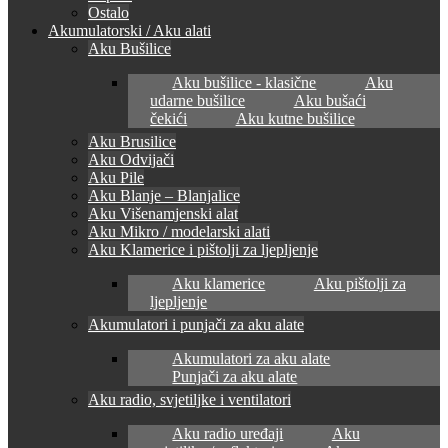
Ostalo
Akumulatorski / Aku alati
Aku Bušilice
Aku bušilice - klasične
Aku
udarne bušilice
Aku bušaći
čekići
Aku kutne bušilice
Aku Brusilice
Aku Odvijači
Aku Pile
Aku Blanje – Blanjalice
Aku Višenamjenski alat
Aku Mikro / modelarski alati
Aku Klamerice i pištolji za ljepljenje
Aku klamerice
Aku pištolji za
ljepljenje
Akumulatori i punjači za aku alate
Akumulatori za aku alate
Punjači za aku alate
Aku radio, svjetiljke i ventilatori
Aku radio uređaji
Aku