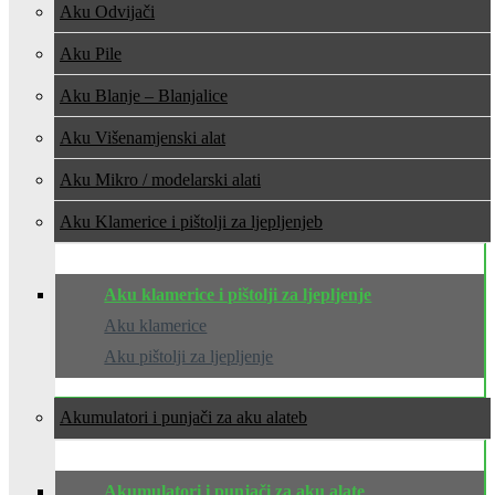
Aku Odvijači
Aku Pile
Aku Blanje – Blanjalice
Aku Višenamjenski alat
Aku Mikro / modelarski alati
Aku Klamerice i pištolji za ljepljenje
Aku klamerice i pištolji za ljepljenje
Aku klamerice
Aku pištolji za ljepljenje
Akumulatori i punjači za aku alate
Akumulatori i punjači za aku alate