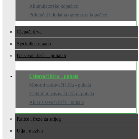
Akumulatorske kopačice
Priključci i dodatna oprema za kopačice
Cjepači drva
Sjeckalice otpada
Usisavači lišća – puhala
Usisavači lišća – puhala
Motorni usisavači lišća - puhala
Električni usisavači lišća - puhala
Aku usisavači lišća - puhala
Ralice i freze za snijeg
Ulja i maziva