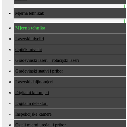
Mjerna tehnika
Mjerna tehnika
Laserski niveliri
Optički niveliri
Građevinski laseri – rotacijski laseri
Građevinski stativi i pribor
Laserski daljinomjeri
Digitalni kutomjeri
Digitalni detektori
Inspekcijske kamere
Ostali mjerni uređaji i pribor