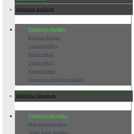
Električne Bušilice
Električne Bušilice
Klasične Bušilice
Udarne bušilice
Bušaći čekići
Udarni čekići
Kutne bušilice
Oprema za električne bušilice
Električne Brusilice
Električne Brusilice
Male kutne brusilice
Velike kutne brusilice