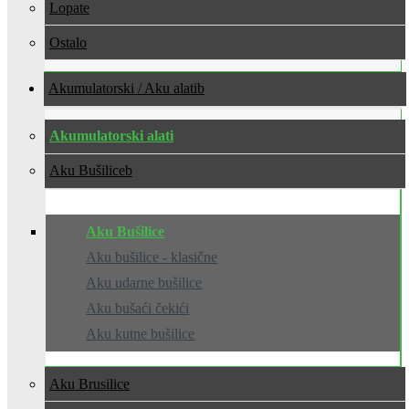
Lopate
Ostalo
Akumulatorski / Aku alati
Akumulatorski alati
Aku Bušilice
Aku Bušilice
Aku bušilice - klasične
Aku udarne bušilice
Aku bušaći čekići
Aku kutne bušilice
Aku Brusilice