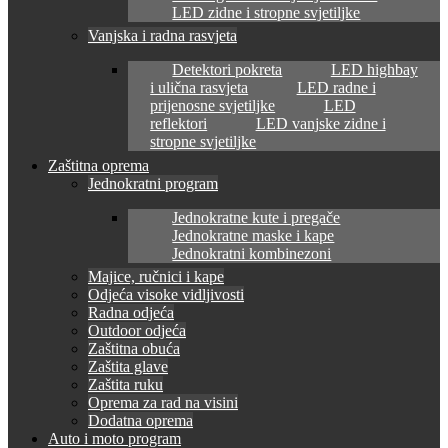
LED zidne i stropne svjetiljke
Vanjska i radna rasvjeta
Detektori pokreta
LED highbay
i ulična rasvjeta
LED radne i
prijenosne svjetiljke
LED
reflektori
LED vanjske zidne i
stropne svjetiljke
Zaštitna oprema
Jednokratni program
Jednokratne kute i pregače
Jednokratne maske i kape
Jednokratni kombinezoni
Majice, ručnici i kape
Odjeća visoke vidljivosti
Radna odjeća
Outdoor odjeća
Zaštitna obuća
Zaštita glave
Zaštita ruku
Oprema za rad na visini
Dodatna oprema
Auto i moto program