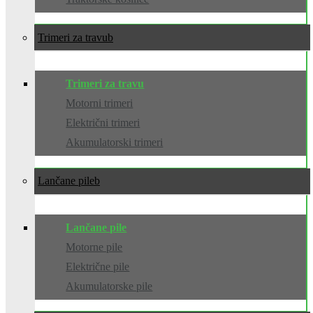
Trimeri za travu
Trimeri za travu
Motorni trimeri
Električni trimeri
Akumulatorski trimeri
Lančane pile
Lančane pile
Motorne pile
Električne pile
Akumulatorske pile