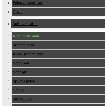
Pribor za vrtne alate
Ostalo
Ručni vrtni alati
Ručni vrtni alati
Škare za grane
Ručne škare za živicu
Vrtne škare
Vrtne pile
Sjekire i pribor
Grablje
Štihače i vile