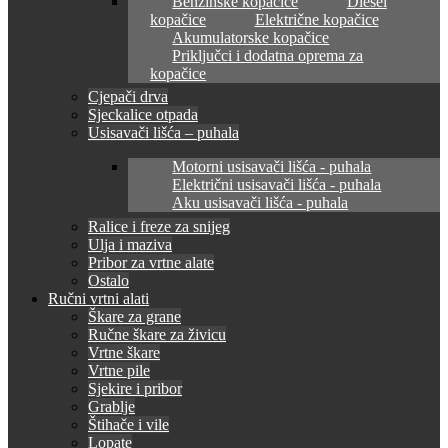
Benzinske kopačice
Diesel
kopačice
Električne kopačice
Akumulatorske kopačice
Priključci i dodatna oprema za
kopačice
Cjepači drva
Sjeckalice otpada
Usisavači lišća – puhala
Motorni usisavači lišća - puhala
Električni usisavači lišća - puhala
Aku usisavači lišća - puhala
Ralice i freze za snijeg
Ulja i maziva
Pribor za vrtne alate
Ostalo
Ručni vrtni alati
Škare za grane
Ručne škare za živicu
Vrtne škare
Vrtne pile
Sjekire i pribor
Grablje
Štihače i vile
Lopate