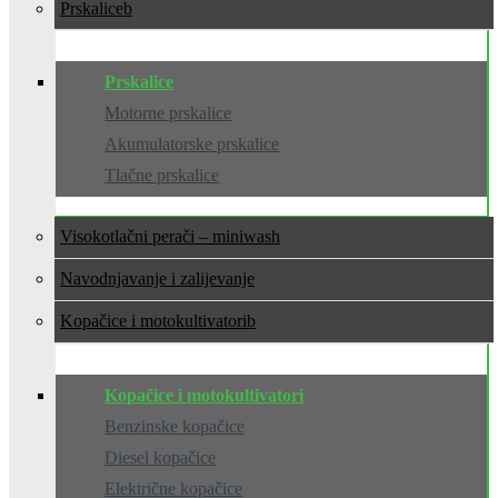
Prskalice
Prskalice
Motorne prskalice
Akumulatorske prskalice
Tlačne prskalice
Visokotlačni perači – miniwash
Navodnjavanje i zalijevanje
Kopačice i motokultivatori
Kopačice i motokultivatori
Benzinske kopačice
Diesel kopačice
Električne kopačice