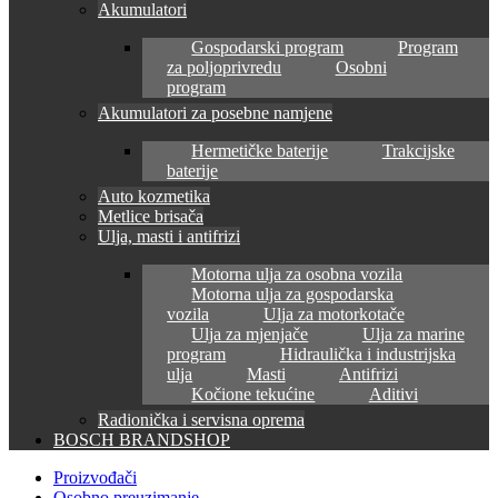
Akumulatori
Gospodarski program
Program
za poljoprivredu
Osobni
program
Akumulatori za posebne namjene
Hermetičke baterije
Trakcijske
baterije
Auto kozmetika
Metlice brisača
Ulja, masti i antifrizi
Motorna ulja za osobna vozila
Motorna ulja za gospodarska
vozila
Ulja za motorkotače
Ulja za mjenjače
Ulja za marine
program
Hidraulička i industrijska
ulja
Masti
Antifrizi
Kočione tekućine
Aditivi
Radionička i servisna oprema
BOSCH BRANDSHOP
Proizvođači
Osobno preuzimanje