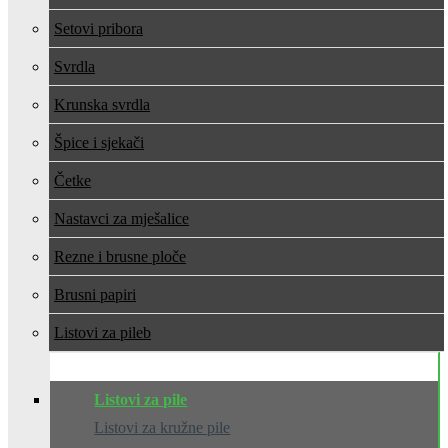
Setovi pribora
Svrdla
Krunska svrdla
Špice i sjekači
Četke
Nastavci za mješalice
Rezne i brusne ploče
Brusni papiri
Listovi za pile
Listovi za pile
Listovi za kružne pile