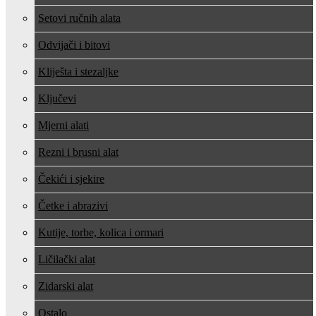
Setovi ručnih alata
Odvijači i bitovi
Kliješta i stezaljke
Ključevi
Mjerni alati
Rezni i brusni alat
Čekići i sjekire
Četke i abrazivi
Kutije, torbe, kolica i ormari
Ličilački alat
Zidarski alat
Ostalo