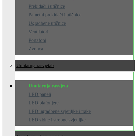
Prekidači i utičnice
Pametni prekidači i utičnice
Ugradbene utičnice
Ventilatori
Portafoni
Zvonca
Unutarnja rasvjeta
Unutarnja rasvjeta
LED paneli
LED plafonjere
LED ugradbene svjetiljke i trake
LED zidne i stropne svjetiljke