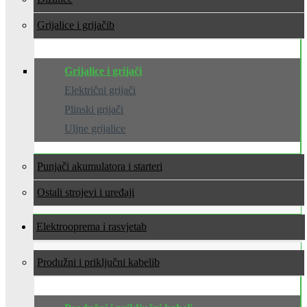
Grijalice i grijači
Grijalice i grijači
Električni grijači
Plinski grijači
Uljne grijalice
Punjači akumulatora i starteri
Ostali strojevi i uređaji
Elektrooprema i rasvjeta
Produžni i priključni kabeli