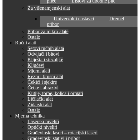
pilee
Listovi za ubodne pile
Za višenamjenski alat
Univerzalni nastavci
Dremel
pribor
Pribor za mikro alate
Ostalo
Ručni alati
Setovi ručnih alata
Odvijači i bitovi
Kliješta i stezaljke
Ključevi
Mjerni alati
Rezni i brusni alat
Čekići i sjekire
Četke i abrazivi
Kutije, torbe, kolica i ormari
Ličilački alat
Zidarski alat
Ostalo
Mjerna tehnika
Laserski niveliri
Optički niveliri
Građevinski laseri – rotacijski laseri
Građevinski stativi i pribor