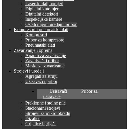
Laserski daljinomjeri
Digitalni kutomjeri
Digitalni detektori
Inspekcijske kamere
Ostali mjerni uređaji i pribor
Kompresori i pneumatski alati
Kompresori
Pribor za kompresore
Pneumatski alati
Zavarivanje i oprema
Aparati za zavarivanje
Zavarivački pribor
Maske za zavarivanje
Strojevi i uređaji
Agregati za struju
Usisavači i pribor
Usisavači
Pribor za
usisavače
Preklopne i stolne pile
Stacionarni strojevi
Strojevi za mikro obradu
Dizalice
Grijalice i grijači