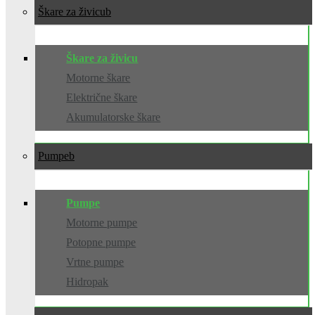
Škare za živicu
Škare za živicu
Motorne škare
Električne škare
Akumulatorske škare
Pumpe
Pumpe
Motorne pumpe
Potopne pumpe
Vrtne pumpe
Hidropak