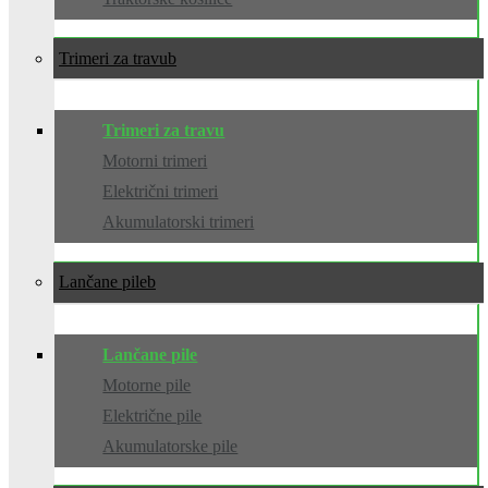
Trimeri za travu
Trimeri za travu
Motorni trimeri
Električni trimeri
Akumulatorski trimeri
Lančane pile
Lančane pile
Motorne pile
Električne pile
Akumulatorske pile