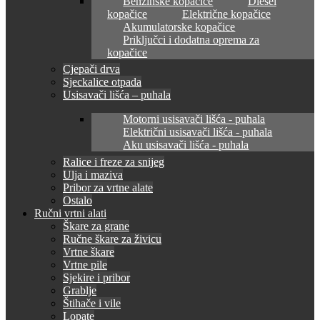
Benzinske kopačice
Diesel
kopačice
Električne kopačice
Akumulatorske kopačice
Priključci i dodatna oprema za
kopačice
Cjepači drva
Sjeckalice otpada
Usisavači lišća – puhala
Motorni usisavači lišća - puhala
Električni usisavači lišća - puhala
Aku usisavači lišća - puhala
Ralice i freze za snijeg
Ulja i maziva
Pribor za vrtne alate
Ostalo
Ručni vrtni alati
Škare za grane
Ručne škare za živicu
Vrtne škare
Vrtne pile
Sjekire i pribor
Grablje
Štihače i vile
Lopate