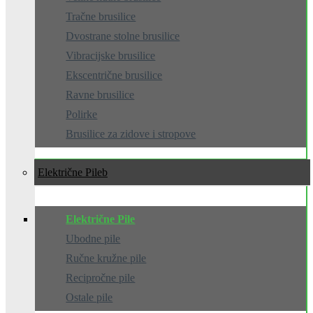
Tračne brusilice
Dvostrane stolne brusilice
Vibracijske brusilice
Ekscentrične brusilice
Ravne brusilice
Polirke
Brusilice za zidove i stropove
Električne Pile
Električne Pile
Ubodne pile
Ručne kružne pile
Recipročne pile
Ostale pile