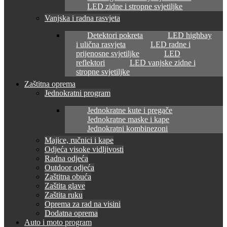
LED zidne i stropne svjetiljke
Vanjska i radna rasvjeta
Detektori pokreta
LED highbay
i ulična rasvjeta
LED radne i
prijenosne svjetiljke
LED
reflektori
LED vanjske zidne i
stropne svjetiljke
Zaštitna oprema
Jednokratni program
Jednokratne kute i pregače
Jednokratne maske i kape
Jednokratni kombinezoni
Majice, ručnici i kape
Odjeća visoke vidljivosti
Radna odjeća
Outdoor odjeća
Zaštitna obuća
Zaštita glave
Zaštita ruku
Oprema za rad na visini
Dodatna oprema
Auto i moto program