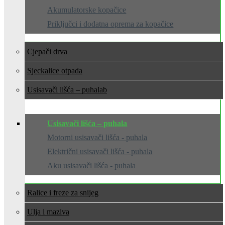
Akumulatorske kopačice
Priključci i dodatna oprema za kopačice
Cjepači drva
Sjeckalice otpada
Usisavači lišća – puhala
Usisavači lišća – puhala
Motorni usisavači lišća - puhala
Električni usisavači lišća - puhala
Aku usisavači lišća - puhala
Ralice i freze za snijeg
Ulja i maziva