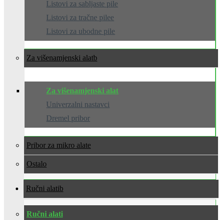
Listovi za sabljaste pile
Listovi za tračne pilee
Listovi za ubodne pile
Za višenamjenski alat
Za višenamjenski alat
Univerzalni nastavci
Dremel pribor
Pribor za mikro alate
Ostalo
Ručni alati
Ručni alati