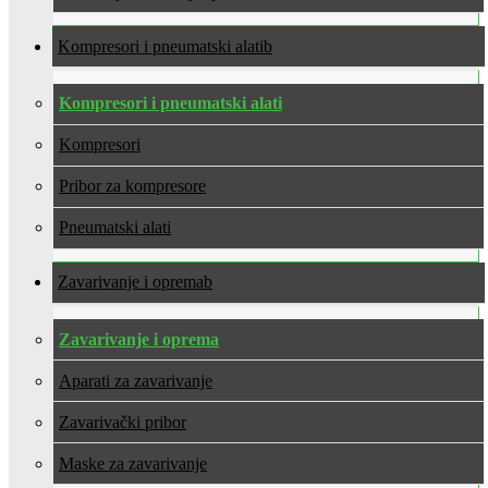
Kompresori i pneumatski alati
Kompresori i pneumatski alati
Kompresori
Pribor za kompresore
Pneumatski alati
Zavarivanje i oprema
Zavarivanje i oprema
Aparati za zavarivanje
Zavarivački pribor
Maske za zavarivanje