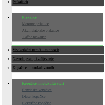
Prskalice
Prskalice
Motorne prskalice
Akumulatorske prskalice
Tlačne prskalice
Visokotlačni perači – miniwash
Navodnjavanje i zalijevanje
Kopačice i motokultivatori
Kopačice i motokultivatori
Benzinske kopačice
Diesel kopačice
Električne kopačice