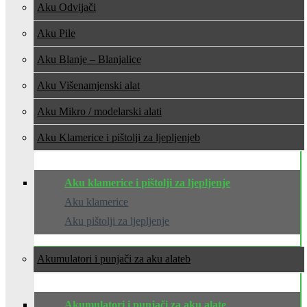
Aku Odvijači
Aku Pile
Aku Blanje – Blanjalice
Aku Višenamjenski alat
Aku Mikro / modelarski alati
Aku Klamerice i pištolji za ljepljenje
Aku klamerice i pištolji za ljepljenje
Aku klamerice
Aku pištolji za ljepljenje
Akumulatori i punjači za aku alate
Akumulatori i punjači za aku alate