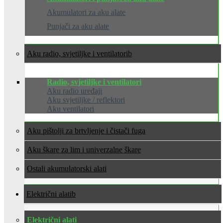
Akumulatori za aku alate
Punjači za aku alate
Aku radio, svjetiljke i ventilatori
Radio, svjetiljke i ventilatori
Aku radio uređaji
Aku svjetiljke / reflektori
Aku ventilatori
Aku pištolji za brtvljenje i čistači fuga
Aku škare za lim i univerzalne škare
Ostali akumulatorski alati
Električni alati
Električni alati