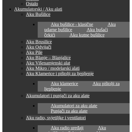
Ostalo
Akumulatorski / Aku alati
Aku Bušilice
Aku bušilice - klasične
Aku
udarne bušilice
Aku bušaći
čekići
Aku kutne bušilice
Aku Brusilice
Aku Odvijači
Aku Pile
Aku Blanje – Blanjalice
Aku Višenamjenski alat
Aku Mikro / modelarski alati
Aku Klamerice i pištolji za ljepljenje
Aku klamerice
Aku pištolji za
ljepljenje
Akumulatori i punjači za aku alate
Akumulatori za aku alate
Punjači za aku alate
Aku radio, svjetiljke i ventilatori
Aku radio uređaji
Aku