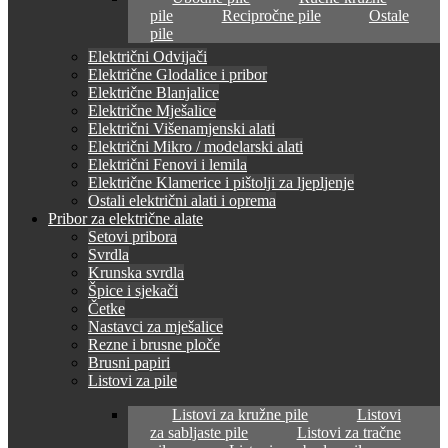
pile
Recipročne pile
Ostale
pile
Električni Odvijači
Električne Glodalice i pribor
Električne Blanjalice
Električne Mješalice
Električni Višenamjenski alati
Električni Mikro / modelarski alati
Električni Fenovi i lemila
Električne Klamerice i pištolji za ljepljenje
Ostali električni alati i oprema
Pribor za električne alate
Setovi pribora
Svrdla
Krunska svrdla
Špice i sjekači
Četke
Nastavci za mješalice
Rezne i brusne ploče
Brusni papiri
Listovi za pile
Listovi za kružne pile
Listovi
za sabljaste pile
Listovi za tračne