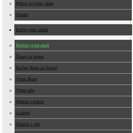
Pribor za vrtne alate
Ostalo
Ručni vrtni alati
Ručni vrtni alati
Škare za grane
Ručne škare za živicu
Vrtne škare
Vrtne pile
Sjekire i pribor
Grablje
Štihače i vile