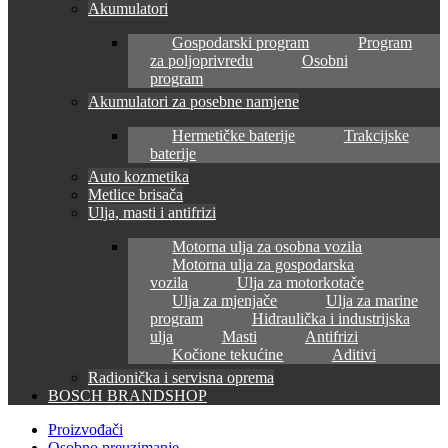
Akumulatori
Gospodarski program
Program
za poljoprivredu
Osobni
program
Akumulatori za posebne namjene
Hermetičke baterije
Trakcijske
baterije
Auto kozmetika
Metlice brisača
Ulja, masti i antifrizi
Motorna ulja za osobna vozila
Motorna ulja za gospodarska
vozila
Ulja za motorkotače
Ulja za mjenjače
Ulja za marine
program
Hidraulička i industrijska
ulja
Masti
Antifrizi
Kočione tekućine
Aditivi
Radionička i servisna oprema
BOSCH BRANDSHOP
Proizvođači
Osobno preuzimanje