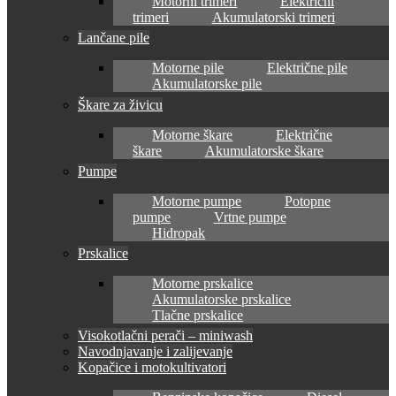
Motorni trimeri
Električni
trimeri
Akumulatorski trimeri
Lančane pile
Motorne pile
Električne pile
Akumulatorske pile
Škare za živicu
Motorne škare
Električne
škare
Akumulatorske škare
Pumpe
Motorne pumpe
Potopne
pumpe
Vrtne pumpe
Hidropak
Prskalice
Motorne prskalice
Akumulatorske prskalice
Tlačne prskalice
Visokotlačni perači – miniwash
Navodnjavanje i zalijevanje
Kopačice i motokultivatori