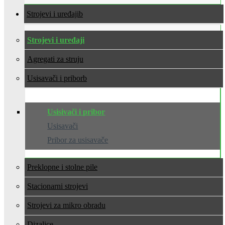
Strojevi i uređaji
Strojevi i uređaji
Agregati za struju
Usisavači i pribor
Usisivači i pribor
Usisavači
Pribor za usisavače
Preklopne i stolne pile
Stacionarni strojevi
Strojevi za mikro obradu
Dizalice