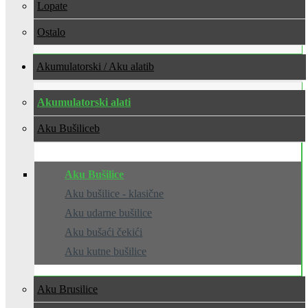
Lopate
Ostalo
Akumulatorski / Aku alati
Akumulatorski alati
Aku Bušilice
Aku Bušilice
Aku bušilice - klasične
Aku udarne bušilice
Aku bušaći čekići
Aku kutne bušilice
Aku Brusilice