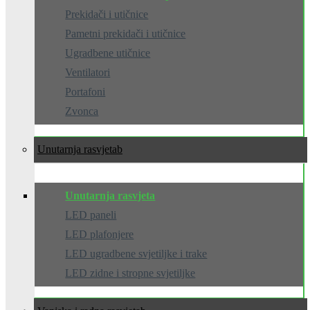
Prekidači i utičnice
Pametni prekidači i utičnice
Ugradbene utičnice
Ventilatori
Portafoni
Zvonca
Unutarnja rasvjeta
Unutarnja rasvjeta
LED paneli
LED plafonjere
LED ugradbene svjetiljke i trake
LED zidne i stropne svjetiljke