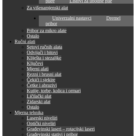
pilee
Listovi za ubodne pile
Za višenamjenski alat
Univerzalni nastavci
Dremel
pribor
Pribor za mikro alate
Ostalo
Ručni alati
Setovi ručnih alata
Odvijači i bitovi
Kliješta i stezaljke
Ključevi
Mjerni alati
Rezni i brusni alat
Čekići i sjekire
Četke i abrazivi
Kutije, torbe, kolica i ormari
Ličilački alat
Zidarski alat
Ostalo
Mjerna tehnika
Laserski niveliri
Optički niveliri
Građevinski laseri – rotacijski laseri
Građevinski stativi i pribor