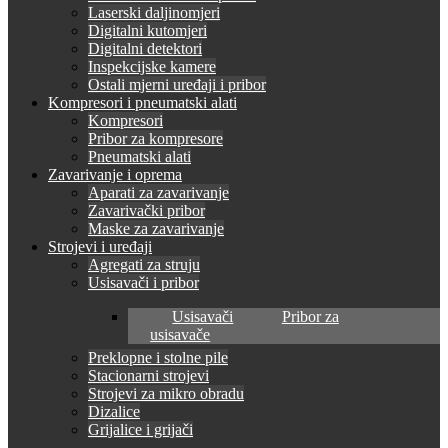
Laserski daljinomjeri
Digitalni kutomjeri
Digitalni detektori
Inspekcijske kamere
Ostali mjerni uređaji i pribor
Kompresori i pneumatski alati
Kompresori
Pribor za kompresore
Pneumatski alati
Zavarivanje i oprema
Aparati za zavarivanje
Zavarivački pribor
Maske za zavarivanje
Strojevi i uređaji
Agregati za struju
Usisavači i pribor
Usisavači
Pribor za
usisavače
Preklopne i stolne pile
Stacionarni strojevi
Strojevi za mikro obradu
Dizalice
Grijalice i grijači