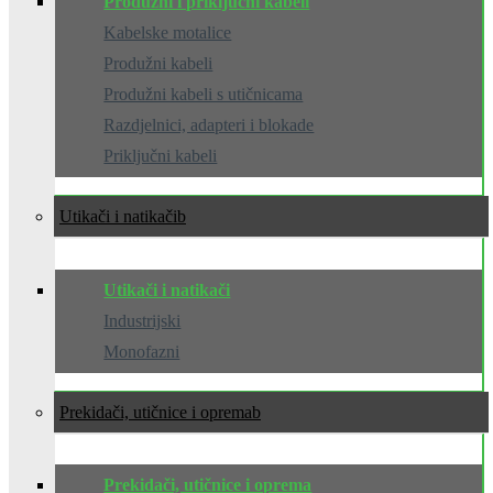
Produžni i priključni kabeli
Kabelske motalice
Produžni kabeli
Produžni kabeli s utičnicama
Razdjelnici, adapteri i blokade
Priključni kabeli
Utikači i natikači
Utikači i natikači
Industrijski
Monofazni
Prekidači, utičnice i oprema
Prekidači, utičnice i oprema