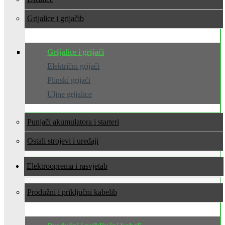
Grijalice i grijači
Grijalice i grijači
Električni grijači
Plinski grijači
Uljne grijalice
Punjači akumulatora i starteri
Ostali strojevi i uređaji
Elektrooprema i rasvjeta
Produžni i priključni kabeli