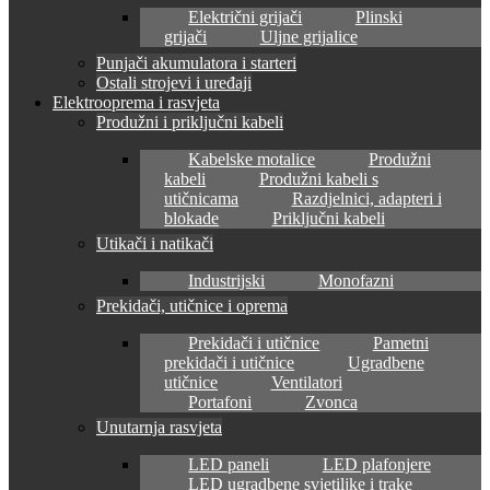
Električni grijači
Plinski
grijači
Uljne grijalice
Punjači akumulatora i starteri
Ostali strojevi i uređaji
Elektrooprema i rasvjeta
Produžni i priključni kabeli
Kabelske motalice
Produžni
kabeli
Produžni kabeli s
utičnicama
Razdjelnici, adapteri i
blokade
Priključni kabeli
Utikači i natikači
Industrijski
Monofazni
Prekidači, utičnice i oprema
Prekidači i utičnice
Pametni
prekidači i utičnice
Ugradbene
utičnice
Ventilatori
Portafoni
Zvonca
Unutarnja rasvjeta
LED paneli
LED plafonjere
LED ugradbene svjetiljke i trake