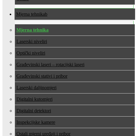
Mjerna tehnika
Mjerna tehnika
Laserski niveliri
Optički niveliri
Građevinski laseri – rotacijski laseri
Građevinski stativi i pribor
Laserski daljinomjeri
Digitalni kutomjeri
Digitalni detektori
Inspekcijske kamere
Ostali mjerni uređaji i pribor