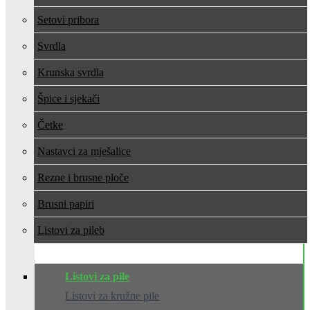
Setovi pribora
Svrdla
Krunska svrdla
Špice i sjekači
Četke
Nastavci za mješalice
Rezne i brusne ploče
Brusni papiri
Listovi za pile
Listovi za pile
Listovi za kružne pile