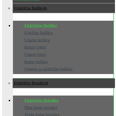
Električne Bušilice
Električne Bušilice
Klasične Bušilice
Udarne bušilice
Bušaći čekići
Udarni čekići
Kutne bušilice
Oprema za električne bušilice
Električne Brusilice
Električne Brusilice
Male kutne brusilice
Velike kutne brusilice