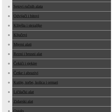
Setovi ručnih alata
Odvijači i bitovi
Kliješta i stezaljke
Ključevi
Mjerni alati
Rezni i brusni alat
Čekići i sjekire
Četke i abrazivi
Kutije, torbe, kolica i ormari
Ličilački alat
Zidarski alat
Ostalo