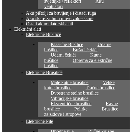
svjetiljke / reflektori
Aku
ventilatori
Aku pištolji za brtvljenje i čistači fuga
Aku škare za lim i univerzalne škare
Ostali akumulatorski alati
Električni alati
Električne Bušilice
Klasične Bušilice
Udarne
bušilice
Bušaći čekići
Udarni čekići
Kutne
bušilice
Oprema za električne
bušilice
Električne Brusilice
Male kutne brusilice
Velike
kutne brusilice
Tračne brusilice
Dvostrane stolne brusilice
Vibracijske brusilice
Ekscentrične brusilice
Ravne
brusilice
Polirke
Brusilice
za zidove i stropove
Električne Pile
Ubodne pile
Ručne kružne