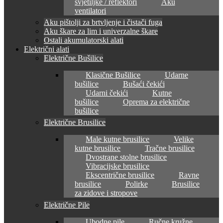
svjetiljke / reflektori
Aku
ventilatori
Aku pištolji za brtvljenje i čistači fuga
Aku škare za lim i univerzalne škare
Ostali akumulatorski alati
Električni alati
Električne Bušilice
Klasične Bušilice
Udarne
bušilice
Bušaći čekići
Udarni čekići
Kutne
bušilice
Oprema za električne
bušilice
Električne Brusilice
Male kutne brusilice
Velike
kutne brusilice
Tračne brusilice
Dvostrane stolne brusilice
Vibracijske brusilice
Ekscentrične brusilice
Ravne
brusilice
Polirke
Brusilice
za zidove i stropove
Električne Pile
Ubodne pile
Ručne kružne