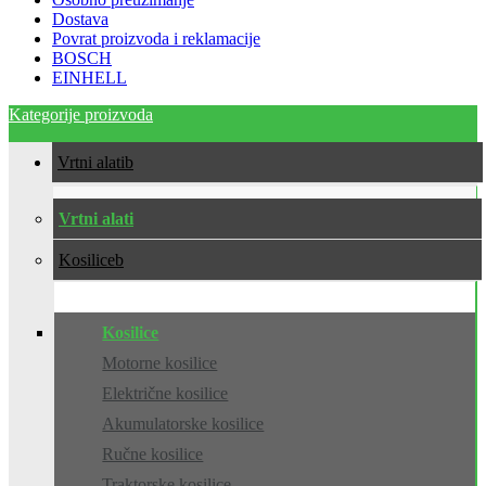
Dostava
Povrat proizvoda i reklamacije
BOSCH
EINHELL
Kategorije proizvoda
Vrtni alati
Vrtni alati
Kosilice
Kosilice
Motorne kosilice
Električne kosilice
Akumulatorske kosilice
Ručne kosilice
Traktorske kosilice