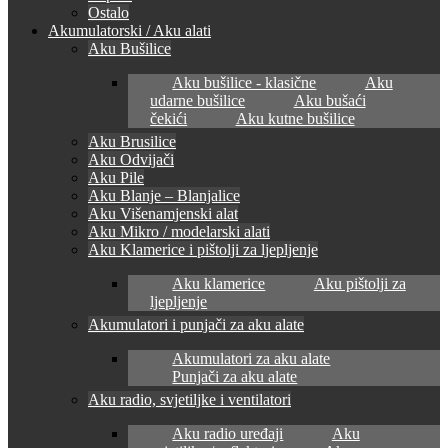
Ostalo
Akumulatorski / Aku alati
Aku Bušilice
Aku bušilice - klasične
Aku
udarne bušilice
Aku bušaći
čekići
Aku kutne bušilice
Aku Brusilice
Aku Odvijači
Aku Pile
Aku Blanje – Blanjalice
Aku Višenamjenski alat
Aku Mikro / modelarski alati
Aku Klamerice i pištolji za ljepljenje
Aku klamerice
Aku pištolji za
ljepljenje
Akumulatori i punjači za aku alate
Akumulatori za aku alate
Punjači za aku alate
Aku radio, svjetiljke i ventilatori
Aku radio uređaji
Aku