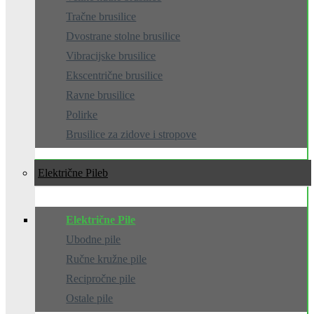
Tračne brusilice
Dvostrane stolne brusilice
Vibracijske brusilice
Ekscentrične brusilice
Ravne brusilice
Polirke
Brusilice za zidove i stropove
Električne Pile
Električne Pile
Ubodne pile
Ručne kružne pile
Recipročne pile
Ostale pile