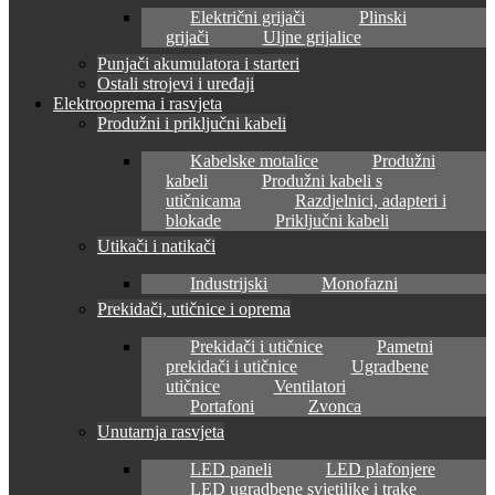
Električni grijači
Plinski
grijači
Uljne grijalice
Punjači akumulatora i starteri
Ostali strojevi i uređaji
Elektrooprema i rasvjeta
Produžni i priključni kabeli
Kabelske motalice
Produžni
kabeli
Produžni kabeli s
utičnicama
Razdjelnici, adapteri i
blokade
Priključni kabeli
Utikači i natikači
Industrijski
Monofazni
Prekidači, utičnice i oprema
Prekidači i utičnice
Pametni
prekidači i utičnice
Ugradbene
utičnice
Ventilatori
Portafoni
Zvonca
Unutarnja rasvjeta
LED paneli
LED plafonjere
LED ugradbene svjetiljke i trake