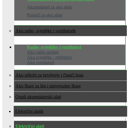
Akumulatori za aku alate
Punjači za aku alate
Aku radio, svjetiljke i ventilatori
Radio, svjetiljke i ventilatori
Aku radio uređaji
Aku svjetiljke / reflektori
Aku ventilatori
Aku pištolji za brtvljenje i čistači fuga
Aku škare za lim i univerzalne škare
Ostali akumulatorski alati
Električni alati
Električni alati