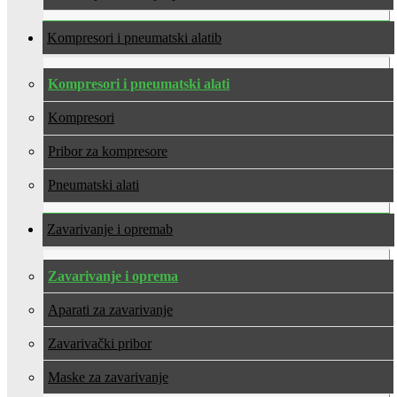
Kompresori i pneumatski alati
Kompresori i pneumatski alati
Kompresori
Pribor za kompresore
Pneumatski alati
Zavarivanje i oprema
Zavarivanje i oprema
Aparati za zavarivanje
Zavarivački pribor
Maske za zavarivanje