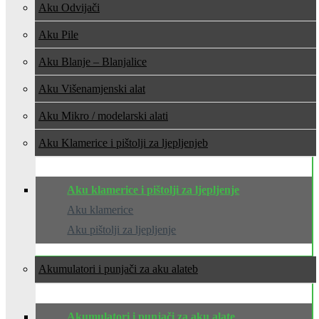
Aku Odvijači
Aku Pile
Aku Blanje – Blanjalice
Aku Višenamjenski alat
Aku Mikro / modelarski alati
Aku Klamerice i pištolji za ljepljenje
Aku klamerice i pištolji za ljepljenje
Aku klamerice
Aku pištolji za ljepljenje
Akumulatori i punjači za aku alate
Akumulatori i punjači za aku alate