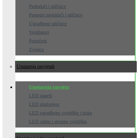
Prekidači i utičnice
Pametni prekidači i utičnice
Ugradbene utičnice
Ventilatori
Portafoni
Zvonca
Unutarnja rasvjeta
Unutarnja rasvjeta
LED paneli
LED plafonjere
LED ugradbene svjetiljke i trake
LED zidne i stropne svjetiljke