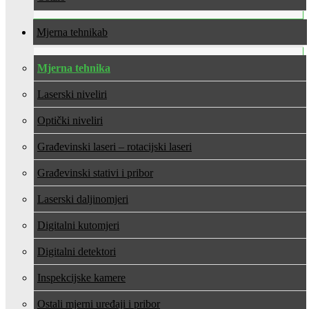
Mjerna tehnika
Mjerna tehnika
Laserski niveliri
Optički niveliri
Građevinski laseri – rotacijski laseri
Građevinski stativi i pribor
Laserski daljinomjeri
Digitalni kutomjeri
Digitalni detektori
Inspekcijske kamere
Ostali mjerni uređaji i pribor