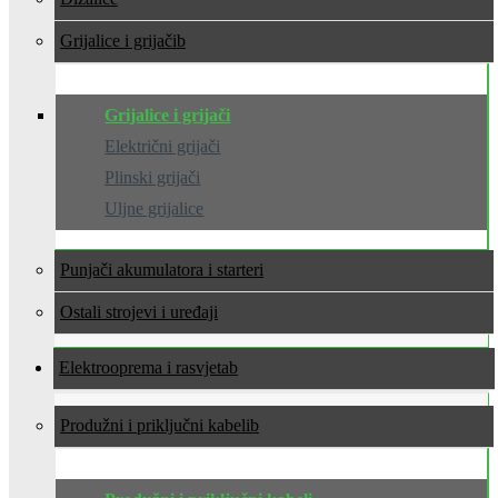
Grijalice i grijači
Grijalice i grijači
Električni grijači
Plinski grijači
Uljne grijalice
Punjači akumulatora i starteri
Ostali strojevi i uređaji
Elektrooprema i rasvjeta
Produžni i priključni kabeli