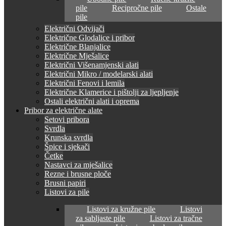
pile
Recipročne pile
Ostale
pile
Električni Odvijači
Električne Glodalice i pribor
Električne Blanjalice
Električne Mješalice
Električni Višenamjenski alati
Električni Mikro / modelarski alati
Električni Fenovi i lemila
Električne Klamerice i pištolji za ljepljenje
Ostali električni alati i oprema
Pribor za električne alate
Setovi pribora
Svrdla
Krunska svrdla
Špice i sjekači
Četke
Nastavci za mješalice
Rezne i brusne ploče
Brusni papiri
Listovi za pile
Listovi za kružne pile
Listovi
za sabljaste pile
Listovi za tračne