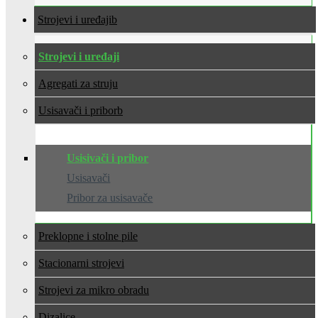
Strojevi i uređaji
Strojevi i uređaji
Agregati za struju
Usisavači i pribor
Usisivači i pribor
Usisavači
Pribor za usisavače
Preklopne i stolne pile
Stacionarni strojevi
Strojevi za mikro obradu
Dizalice