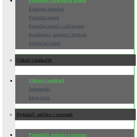
Produžni i priključni kabeli
Kabelske motalice
Produžni kabeli
Produžni kabeli s utičnicama
Razdjelnici, adapteri i blokade
Priključni kabeli
Utikači i natikači
Utikači i natikači
Industrijski
Monofazni
Prekidači, utičnice i oprema
Prekidači, utičnice i oprema