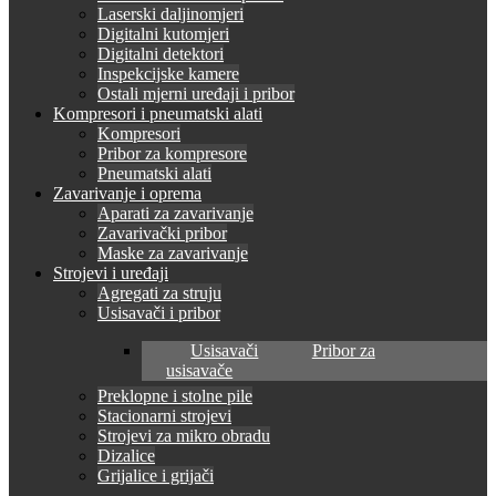
Laserski daljinomjeri
Digitalni kutomjeri
Digitalni detektori
Inspekcijske kamere
Ostali mjerni uređaji i pribor
Kompresori i pneumatski alati
Kompresori
Pribor za kompresore
Pneumatski alati
Zavarivanje i oprema
Aparati za zavarivanje
Zavarivački pribor
Maske za zavarivanje
Strojevi i uređaji
Agregati za struju
Usisavači i pribor
Usisavači
Pribor za
usisavače
Preklopne i stolne pile
Stacionarni strojevi
Strojevi za mikro obradu
Dizalice
Grijalice i grijači