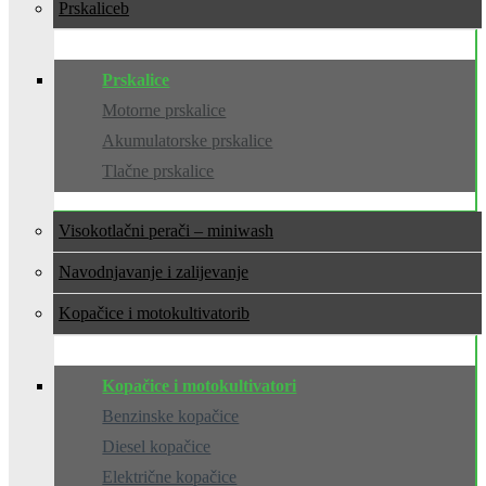
Prskalice
Prskalice
Motorne prskalice
Akumulatorske prskalice
Tlačne prskalice
Visokotlačni perači – miniwash
Navodnjavanje i zalijevanje
Kopačice i motokultivatori
Kopačice i motokultivatori
Benzinske kopačice
Diesel kopačice
Električne kopačice