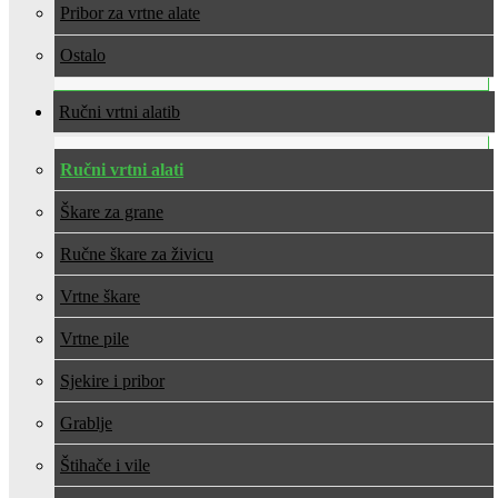
Pribor za vrtne alate
Ostalo
Ručni vrtni alati
Ručni vrtni alati
Škare za grane
Ručne škare za živicu
Vrtne škare
Vrtne pile
Sjekire i pribor
Grablje
Štihače i vile