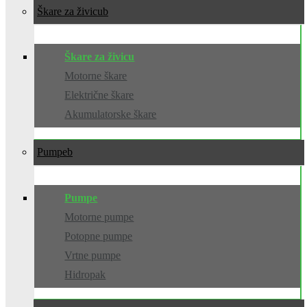
Škare za živicu
Škare za živicu
Motorne škare
Električne škare
Akumulatorske škare
Pumpe
Pumpe
Motorne pumpe
Potopne pumpe
Vrtne pumpe
Hidropak