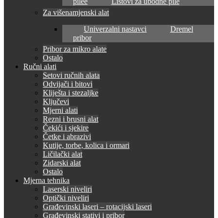
pilee
Listovi za ubodne pile
Za višenamjenski alat
Univerzalni nastavci
Dremel
pribor
Pribor za mikro alate
Ostalo
Ručni alati
Setovi ručnih alata
Odvijači i bitovi
Kliješta i stezaljke
Ključevi
Mjerni alati
Rezni i brusni alat
Čekići i sjekire
Četke i abrazivi
Kutije, torbe, kolica i ormari
Ličilački alat
Zidarski alat
Ostalo
Mjerna tehnika
Laserski niveliri
Optički niveliri
Građevinski laseri – rotacijski laseri
Građevinski stativi i pribor