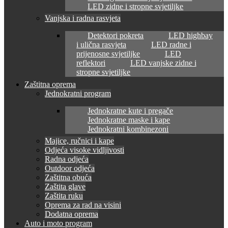
LED zidne i stropne svjetiljke
Vanjska i radna rasvjeta
Detektori pokreta
LED highbay
i ulična rasvjeta
LED radne i
prijenosne svjetiljke
LED
reflektori
LED vanjske zidne i
stropne svjetiljke
Zaštitna oprema
Jednokratni program
Jednokratne kute i pregače
Jednokratne maske i kape
Jednokratni kombinezoni
Majice, ručnici i kape
Odjeća visoke vidljivosti
Radna odjeća
Outdoor odjeća
Zaštitna obuća
Zaštita glave
Zaštita ruku
Oprema za rad na visini
Dodatna oprema
Auto i moto program