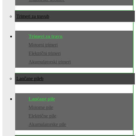
Trimeri za travu
Trimeri za travu
Motorni trimeri
Električni trimeri
Akumulatorski trimeri
Lančane pile
Lančane pile
Motorne pile
Električne pile
Akumulatorske pile