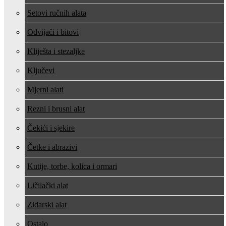
Setovi ručnih alata
Odvijači i bitovi
Kliješta i stezaljke
Ključevi
Mjerni alati
Rezni i brusni alat
Čekići i sjekire
Četke i abrazivi
Kutije, torbe, kolica i ormari
Ličilački alat
Zidarski alat
Ostalo