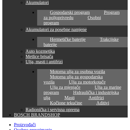
Akumulatori
Gospodarski program
Program
za poljoprivredu
Osobni
program
Akumulatori za posebne namjene
Hermetičke baterije
Trakcijske
baterije
Auto kozmetika
Metlice brisača
Ulja, masti i antifrizi
Motorna ulja za osobna vozila
Motorna ulja za gospodarska
vozila
Ulja za motorkotače
Ulja za mjenjače
Ulja za marine
program
Hidraulička i industrijska
ulja
Masti
Antifrizi
Kočione tekućine
Aditivi
Radionička i servisna oprema
BOSCH BRANDSHOP
Proizvođači
Osobno preuzimanje