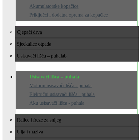
Akumulatorske kopačice
Priključci i dodatna oprema za kopačice
Cjepači drva
Sjeckalice otpada
Usisavači lišća – puhala
Usisavači lišća – puhala
Motorni usisavači lišća - puhala
Električni usisavači lišća - puhala
Aku usisavači lišća - puhala
Ralice i freze za snijeg
Ulja i maziva