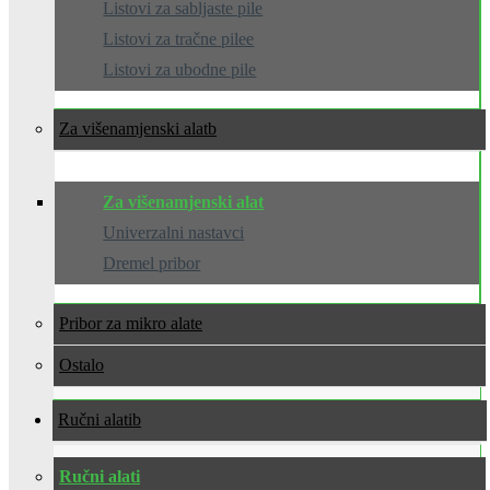
Listovi za sabljaste pile
Listovi za tračne pilee
Listovi za ubodne pile
Za višenamjenski alat
Za višenamjenski alat
Univerzalni nastavci
Dremel pribor
Pribor za mikro alate
Ostalo
Ručni alati
Ručni alati