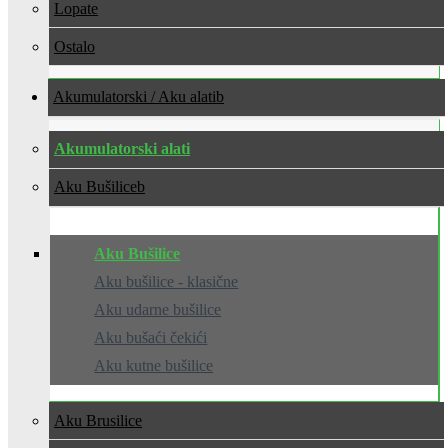
Lopate
Ostalo
Akumulatorski / Aku alati
Akumulatorski alati
Aku Bušilice
Aku Bušilice
Aku bušilice - klasične
Aku udarne bušilice
Aku bušaći čekići
Aku kutne bušilice
Aku Brusilice