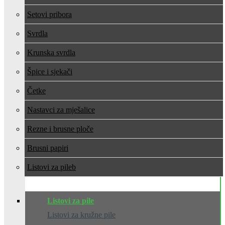
Setovi pribora
Svrdla
Krunska svrdla
Špice i sjekači
Četke
Nastavci za mješalice
Rezne i brusne ploče
Brusni papiri
Listovi za pile
Listovi za pile
Listovi za kružne pile