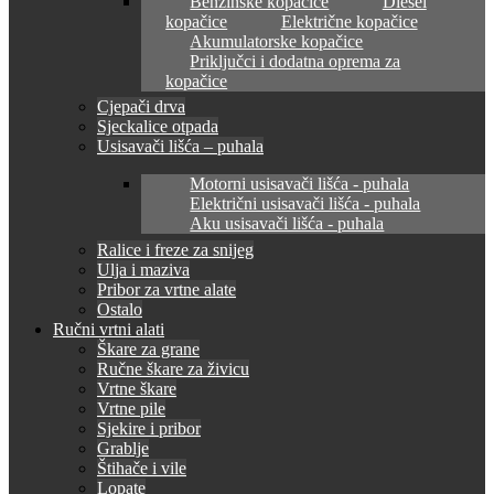
Benzinske kopačice
Diesel
kopačice
Električne kopačice
Akumulatorske kopačice
Priključci i dodatna oprema za
kopačice
Cjepači drva
Sjeckalice otpada
Usisavači lišća – puhala
Motorni usisavači lišća - puhala
Električni usisavači lišća - puhala
Aku usisavači lišća - puhala
Ralice i freze za snijeg
Ulja i maziva
Pribor za vrtne alate
Ostalo
Ručni vrtni alati
Škare za grane
Ručne škare za živicu
Vrtne škare
Vrtne pile
Sjekire i pribor
Grablje
Štihače i vile
Lopate