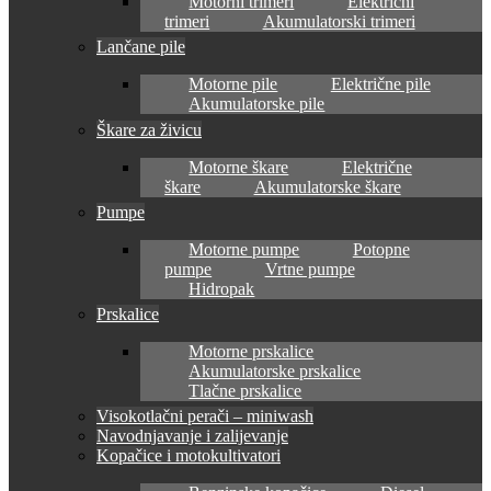
Motorni trimeri
Električni
trimeri
Akumulatorski trimeri
Lančane pile
Motorne pile
Električne pile
Akumulatorske pile
Škare za živicu
Motorne škare
Električne
škare
Akumulatorske škare
Pumpe
Motorne pumpe
Potopne
pumpe
Vrtne pumpe
Hidropak
Prskalice
Motorne prskalice
Akumulatorske prskalice
Tlačne prskalice
Visokotlačni perači – miniwash
Navodnjavanje i zalijevanje
Kopačice i motokultivatori