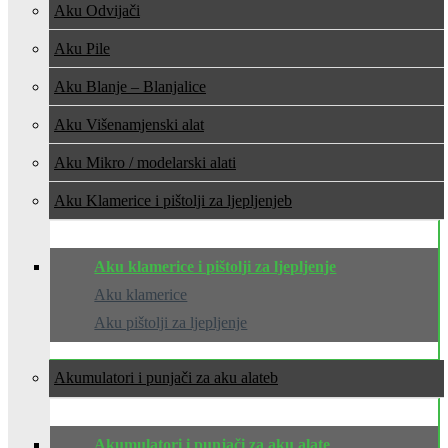
Aku Odvijači
Aku Pile
Aku Blanje – Blanjalice
Aku Višenamjenski alat
Aku Mikro / modelarski alati
Aku Klamerice i pištolji za ljepljenje
Aku klamerice i pištolji za ljepljenje
Aku klamerice
Aku pištolji za ljepljenje
Akumulatori i punjači za aku alate
Akumulatori i punjači za aku alate