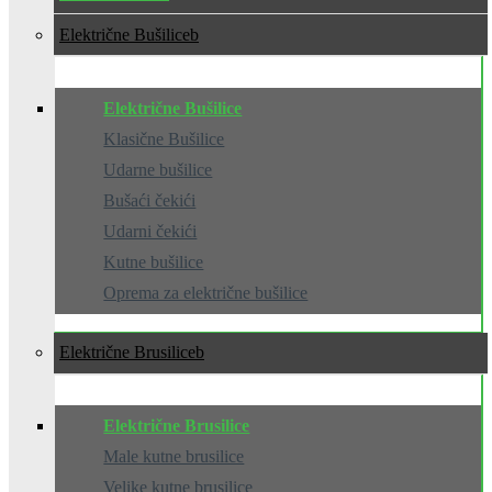
Električne Bušilice
Električne Bušilice
Klasične Bušilice
Udarne bušilice
Bušaći čekići
Udarni čekići
Kutne bušilice
Oprema za električne bušilice
Električne Brusilice
Električne Brusilice
Male kutne brusilice
Velike kutne brusilice