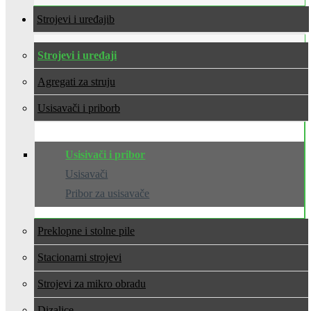
Strojevi i uređaji
Strojevi i uređaji
Agregati za struju
Usisavači i pribor
Usisivači i pribor
Usisavači
Pribor za usisavače
Preklopne i stolne pile
Stacionarni strojevi
Strojevi za mikro obradu
Dizalice