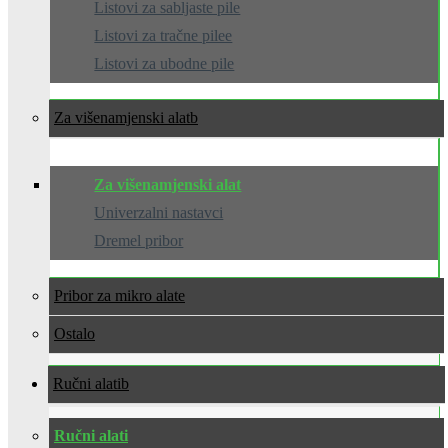
Listovi za sabljaste pile
Listovi za tračne pilee
Listovi za ubodne pile
Za višenamjenski alat
Za višenamjenski alat
Univerzalni nastavci
Dremel pribor
Pribor za mikro alate
Ostalo
Ručni alati
Ručni alati