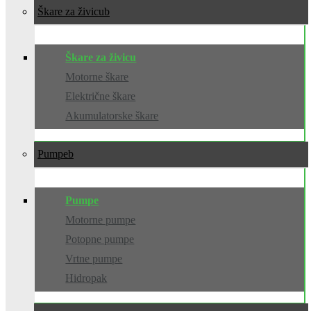
Škare za živicu
Škare za živicu
Motorne škare
Električne škare
Akumulatorske škare
Pumpe
Pumpe
Motorne pumpe
Potopne pumpe
Vrtne pumpe
Hidropak