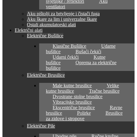
svjetiljke / reflektori
Aku
ventilatori
Aku pištolji za brtvljenje i čistači fuga
Aku škare za lim i univerzalne škare
Ostali akumulatorski alati
Električni alati
Električne Bušilice
Klasične Bušilice
Udarne
bušilice
Bušaći čekići
Udarni čekići
Kutne
bušilice
Oprema za električne
bušilice
Električne Brusilice
Male kutne brusilice
Velike
kutne brusilice
Tračne brusilice
Dvostrane stolne brusilice
Vibracijske brusilice
Ekscentrične brusilice
Ravne
brusilice
Polirke
Brusilice
za zidove i stropove
Električne Pile
Ubodne pile
Ručne kružne