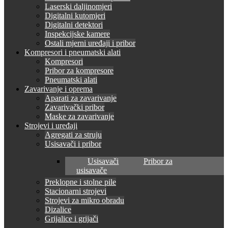
Laserski daljinomjeri
Digitalni kutomjeri
Digitalni detektori
Inspekcijske kamere
Ostali mjerni uređaji i pribor
Kompresori i pneumatski alati
Kompresori
Pribor za kompresore
Pneumatski alati
Zavarivanje i oprema
Aparati za zavarivanje
Zavarivački pribor
Maske za zavarivanje
Strojevi i uređaji
Agregati za struju
Usisavači i pribor
Usisavači
Pribor za
usisavače
Preklopne i stolne pile
Stacionarni strojevi
Strojevi za mikro obradu
Dizalice
Grijalice i grijači