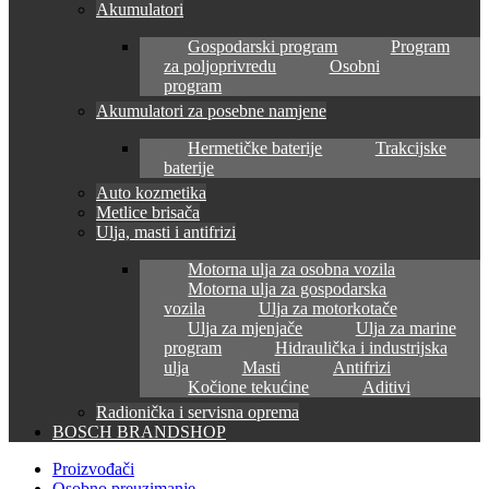
Akumulatori
Gospodarski program
Program
za poljoprivredu
Osobni
program
Akumulatori za posebne namjene
Hermetičke baterije
Trakcijske
baterije
Auto kozmetika
Metlice brisača
Ulja, masti i antifrizi
Motorna ulja za osobna vozila
Motorna ulja za gospodarska
vozila
Ulja za motorkotače
Ulja za mjenjače
Ulja za marine
program
Hidraulička i industrijska
ulja
Masti
Antifrizi
Kočione tekućine
Aditivi
Radionička i servisna oprema
BOSCH BRANDSHOP
Proizvođači
Osobno preuzimanje