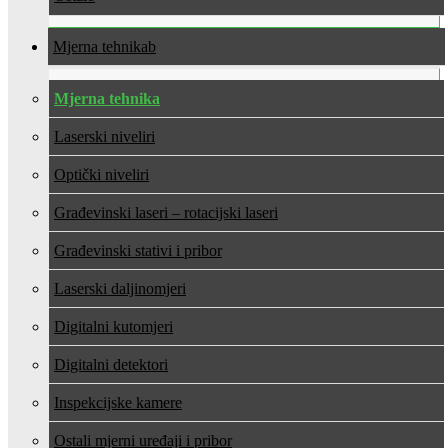
Mjerna tehnika
Mjerna tehnika
Laserski niveliri
Optički niveliri
Građevinski laseri – rotacijski laseri
Građevinski stativi i pribor
Laserski daljinomjeri
Digitalni kutomjeri
Digitalni detektori
Inspekcijske kamere
Ostali mjerni uređaji i pribor