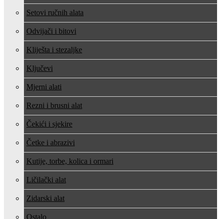
Setovi ručnih alata
Odvijači i bitovi
Kliješta i stezaljke
Ključevi
Mjerni alati
Rezni i brusni alat
Čekići i sjekire
Četke i abrazivi
Kutije, torbe, kolica i ormari
Ličilački alat
Zidarski alat
Ostalo