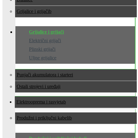
Grijalice i grijači
Grijalice i grijači
Električni grijači
Plinski grijači
Uljne grijalice
Punjači akumulatora i starteri
Ostali strojevi i uređaji
Elektrooprema i rasvjeta
Produžni i priključni kabeli