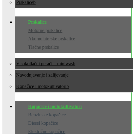
Prskalice
Prskalice
Motorne prskalice
Akumulatorske prskalice
Tlačne prskalice
Visokotlačni perači – miniwash
Navodnjavanje i zalijevanje
Kopačice i motokultivatori
Kopačice i motokultivatori
Benzinske kopačice
Diesel kopačice
Električne kopačice