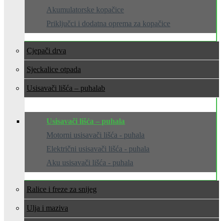
Akumulatorske kopačice
Priključci i dodatna oprema za kopačice
Cjepači drva
Sjeckalice otpada
Usisavači lišća – puhala
Usisavači lišća – puhala
Motorni usisavači lišća - puhala
Električni usisavači lišća - puhala
Aku usisavači lišća - puhala
Ralice i freze za snijeg
Ulja i maziva