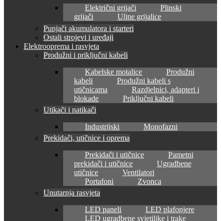
Električni grijači
Plinski
grijači
Uljne grijalice
Punjači akumulatora i starteri
Ostali strojevi i uređaji
Elektrooprema i rasvjeta
Produžni i priključni kabeli
Kabelske motalice
Produžni
kabeli
Produžni kabeli s
utičnicama
Razdjelnici, adapteri i
blokade
Priključni kabeli
Utikači i natikači
Industrijski
Monofazni
Prekidači, utičnice i oprema
Prekidači i utičnice
Pametni
prekidači i utičnice
Ugradbene
utičnice
Ventilatori
Portafoni
Zvonca
Unutarnja rasvjeta
LED paneli
LED plafonjere
LED ugradbene svjetiljke i trake