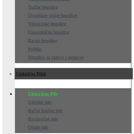
Tračne brusilice
Dvostrane stolne brusilice
Vibracijske brusilice
Ekscentrične brusilice
Ravne brusilice
Polirke
Brusilice za zidove i stropove
Električne Pile
Električne Pile
Ubodne pile
Ručne kružne pile
Recipročne pile
Ostale pile