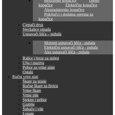
Benzinske kopačice
Diesel
kopačice
Električne kopačice
Akumulatorske kopačice
Priključci i dodatna oprema za
kopačice
Cjepači drva
Sjeckalice otpada
Usisavači lišća – puhala
Motorni usisavači lišća - puhala
Električni usisavači lišća - puhala
Aku usisavači lišća - puhala
Ralice i freze za snijeg
Ulja i maziva
Pribor za vrtne alate
Ostalo
Ručni vrtni alati
Škare za grane
Ručne škare za živicu
Vrtne škare
Vrtne pile
Sjekire i pribor
Grablje
Štihače i vile
Lopate