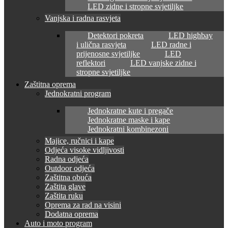
LED zidne i stropne svjetiljke
Vanjska i radna rasvjeta
Detektori pokreta
LED highbay
i ulična rasvjeta
LED radne i
prijenosne svjetiljke
LED
reflektori
LED vanjske zidne i
stropne svjetiljke
Zaštitna oprema
Jednokratni program
Jednokratne kute i pregače
Jednokratne maske i kape
Jednokratni kombinezoni
Majice, ručnici i kape
Odjeća visoke vidljivosti
Radna odjeća
Outdoor odjeća
Zaštitna obuća
Zaštita glave
Zaštita ruku
Oprema za rad na visini
Dodatna oprema
Auto i moto program