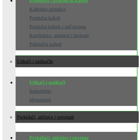
Produžni i priključni kabeli
Kabelske motalice
Produžni kabeli
Produžni kabeli s utičnicama
Razdjelnici, adapteri i blokade
Priključni kabeli
Utikači i natikači
Utikači i natikači
Industrijski
Monofazni
Prekidači, utičnice i oprema
Prekidači, utičnice i oprema