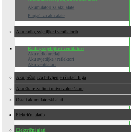
Akumulatori za aku alate
Punjači za aku alate
Aku radio, svjetiljke i ventilatori
Radio, svjetiljke i ventilatori
Aku radio uređaji
Aku svjetiljke / reflektori
Aku ventilatori
Aku pištolji za brtvljenje i čistači fuga
Aku škare za lim i univerzalne škare
Ostali akumulatorski alati
Električni alati
Električni alati