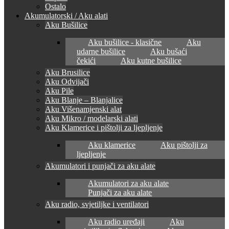
Ostalo
Akumulatorski / Aku alati
Aku Bušilice
Aku bušilice - klasične
Aku
udarne bušilice
Aku bušaći
čekići
Aku kutne bušilice
Aku Brusilice
Aku Odvijači
Aku Pile
Aku Blanje – Blanjalice
Aku Višenamjenski alat
Aku Mikro / modelarski alati
Aku Klamerice i pištolji za ljepljenje
Aku klamerice
Aku pištolji za
ljepljenje
Akumulatori i punjači za aku alate
Akumulatori za aku alate
Punjači za aku alate
Aku radio, svjetiljke i ventilatori
Aku radio uređaji
Aku