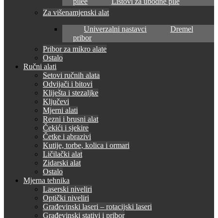
pilee
Listovi za ubodne pile
Za višenamjenski alat
Univerzalni nastavci
Dremel
pribor
Pribor za mikro alate
Ostalo
Ručni alati
Setovi ručnih alata
Odvijači i bitovi
Kliješta i stezaljke
Ključevi
Mjerni alati
Rezni i brusni alat
Čekići i sjekire
Četke i abrazivi
Kutije, torbe, kolica i ormari
Ličilački alat
Zidarski alat
Ostalo
Mjerna tehnika
Laserski niveliri
Optički niveliri
Građevinski laseri – rotacijski laseri
Građevinski stativi i pribor