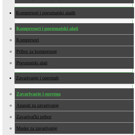
Kompresori i pneumatski alati
Kompresori i pneumatski alati
Kompresori
Pribor za kompresore
Pneumatski alati
Zavarivanje i oprema
Zavarivanje i oprema
Aparati za zavarivanje
Zavarivački pribor
Maske za zavarivanje