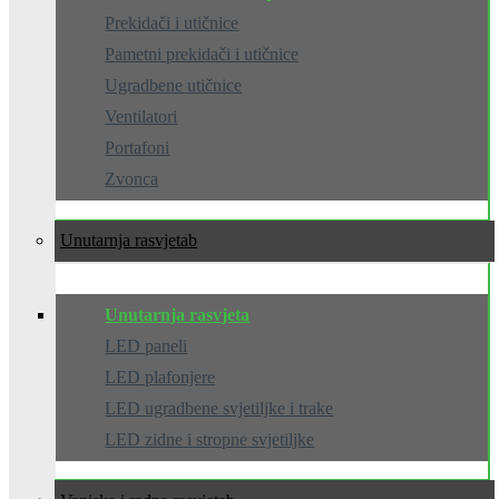
Prekidači i utičnice
Pametni prekidači i utičnice
Ugradbene utičnice
Ventilatori
Portafoni
Zvonca
Unutarnja rasvjeta
Unutarnja rasvjeta
LED paneli
LED plafonjere
LED ugradbene svjetiljke i trake
LED zidne i stropne svjetiljke