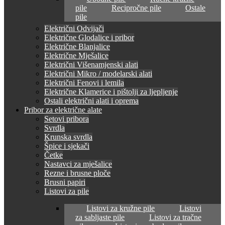
pile
Recipročne pile
Ostale
pile
Električni Odvijači
Električne Glodalice i pribor
Električne Blanjalice
Električne Mješalice
Električni Višenamjenski alati
Električni Mikro / modelarski alati
Električni Fenovi i lemila
Električne Klamerice i pištolji za ljepljenje
Ostali električni alati i oprema
Pribor za električne alate
Setovi pribora
Svrdla
Krunska svrdla
Špice i sjekači
Četke
Nastavci za mješalice
Rezne i brusne ploče
Brusni papiri
Listovi za pile
Listovi za kružne pile
Listovi
za sabljaste pile
Listovi za tračne