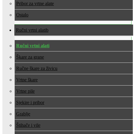
Pribor za vrtne alate
Ostalo
Ručni vrtni alati
Ručni vrtni alati
Škare za grane
Ručne škare za živicu
Vrtne škare
Vrtne pile
Sjekire i pribor
Grablje
Štihače i vile