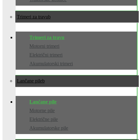
Trimeri za travu
Trimeri za travu
Motorni trimeri
Električni trimeri
Akumulatorski trimeri
Lančane pile
Lančane pile
Motorne pile
Električne pile
Akumulatorske pile