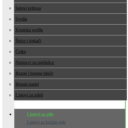
Setovi pribora
Svrdla
Krunska svrdla
Špice i sjekači
Četke
Nastavci za mješalice
Rezne i brusne ploče
Brusni papiri
Listovi za pile
Listovi za pile
Listovi za kružne pile