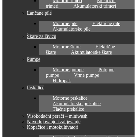
Motorni trimeri
Električni
trimeri
Akumulatorski trimeri
Lančane pile
Motorne pile
Električne pile
Akumulatorske pile
Škare za živicu
Motorne škare
Električne
škare
Akumulatorske škare
Pumpe
Motorne pumpe
Potopne
pumpe
Vrtne pumpe
Hidropak
Prskalice
Motorne prskalice
Akumulatorske prskalice
Tlačne prskalice
Visokotlačni perači – miniwash
Navodnjavanje i zalijevanje
Kopačice i motokultivatori