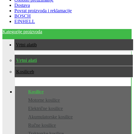
Dostava
Povrat proizvoda i reklamacije
BOSCH
EINHELL
Kategorije proizvoda
Vrtni alati
Vrtni alati
Kosilice
Kosilice
Motorne kosilice
Električne kosilice
Akumulatorske kosilice
Ručne kosilice
Traktorske kosilice