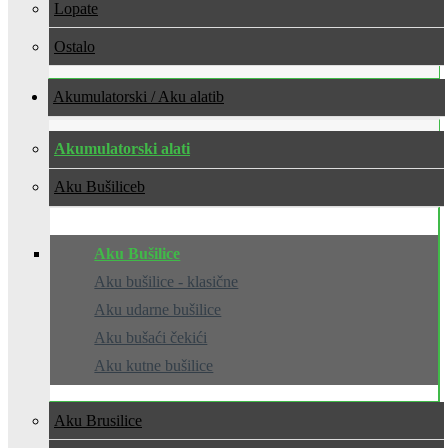
Lopate
Ostalo
Akumulatorski / Aku alati
Akumulatorski alati
Aku Bušilice
Aku Bušilice
Aku bušilice - klasične
Aku udarne bušilice
Aku bušaći čekići
Aku kutne bušilice
Aku Brusilice