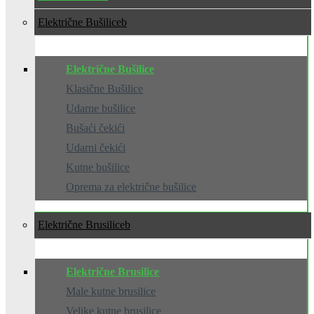
Električne Bušilice
Električne Bušilice
Klasične Bušilice
Udarne bušilice
Bušaći čekići
Udarni čekići
Kutne bušilice
Oprema za električne bušilice
Električne Brusilice
Električne Brusilice
Male kutne brusilice
Velike kutne brusilice