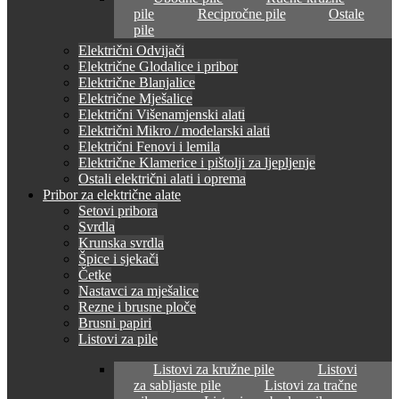
pile
Recipročne pile
Ostale
pile
Električni Odvijači
Električne Glodalice i pribor
Električne Blanjalice
Električne Mješalice
Električni Višenamjenski alati
Električni Mikro / modelarski alati
Električni Fenovi i lemila
Električne Klamerice i pištolji za ljepljenje
Ostali električni alati i oprema
Pribor za električne alate
Setovi pribora
Svrdla
Krunska svrdla
Špice i sjekači
Četke
Nastavci za mješalice
Rezne i brusne ploče
Brusni papiri
Listovi za pile
Listovi za kružne pile
Listovi
za sabljaste pile
Listovi za tračne