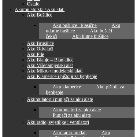
Ostalo
Akumulatorski / Aku alati
Aku Bušilice
Aku bušilice - klasične
Aku
udarne bušilice
Aku bušaći
čekići
Aku kutne bušilice
Aku Brusilice
Aku Odvijači
Aku Pile
Aku Blanje – Blanjalice
Aku Višenamjenski alat
Aku Mikro / modelarski alati
Aku Klamerice i pištolji za ljepljenje
Aku klamerice
Aku pištolji za
ljepljenje
Akumulatori i punjači za aku alate
Akumulatori za aku alate
Punjači za aku alate
Aku radio, svjetiljke i ventilatori
Aku radio uređaji
Aku