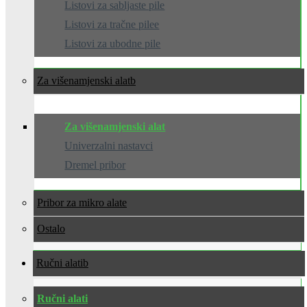
Listovi za sabljaste pile
Listovi za tračne pilee
Listovi za ubodne pile
Za višenamjenski alat
Za višenamjenski alat
Univerzalni nastavci
Dremel pribor
Pribor za mikro alate
Ostalo
Ručni alati
Ručni alati