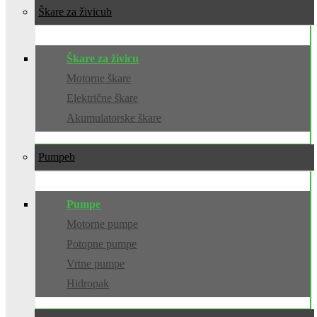
Škare za živicu
Škare za živicu
Motorne škare
Električne škare
Akumulatorske škare
Pumpe
Pumpe
Motorne pumpe
Potopne pumpe
Vrtne pumpe
Hidropak