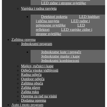
LED zidne i stropne svjetiljke
Vanjska i radna rasvjeta
Detektori pokreta
LED highbay
i ulična rasvjeta
LED radne i
prijenosne svjetiljke
LED
reflektori
LED vanjske zidne i
stropne svjetiljke
Zaštitna oprema
Jednokratni program
Jednokratne kute i pregače
Jednokratne maske i kape
Jednokratni kombinezoni
Majice, ručnici i kape
Odjeća visoke vidljivosti
Radna odjeća
Outdoor odjeća
Zaštitna obuća
Zaštita glave
Zaštita ruku
Oprema za rad na visini
Dodatna oprema
Auto i moto program