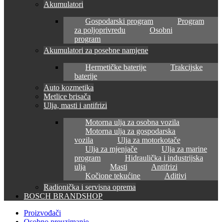
Akumulatori
Gospodarski program
Program
za poljoprivredu
Osobni
program
Akumulatori za posebne namjene
Hermetičke baterije
Trakcijske
baterije
Auto kozmetika
Metlice brisača
Ulja, masti i antifrizi
Motorna ulja za osobna vozila
Motorna ulja za gospodarska
vozila
Ulja za motorkotače
Ulja za mjenjače
Ulja za marine
program
Hidraulička i industrijska
ulja
Masti
Antifrizi
Kočione tekućine
Aditivi
Radionička i servisna oprema
BOSCH BRANDSHOP
Proizvođači
Osobno preuzimanje