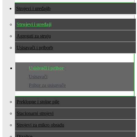
Strojevi i uređaji
Strojevi i uređaji
Agregati za struju
Usisavači i pribor
Usisivači i pribor
Usisavači
Pribor za usisavače
Preklopne i stolne pile
Stacionarni strojevi
Strojevi za mikro obradu
Dizalice