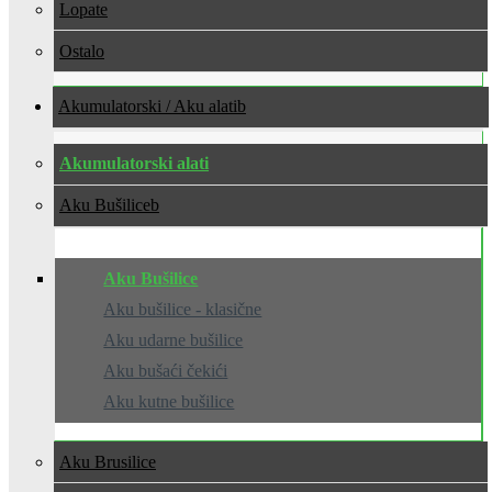
Lopate
Ostalo
Akumulatorski / Aku alati
Akumulatorski alati
Aku Bušilice
Aku Bušilice
Aku bušilice - klasične
Aku udarne bušilice
Aku bušaći čekići
Aku kutne bušilice
Aku Brusilice