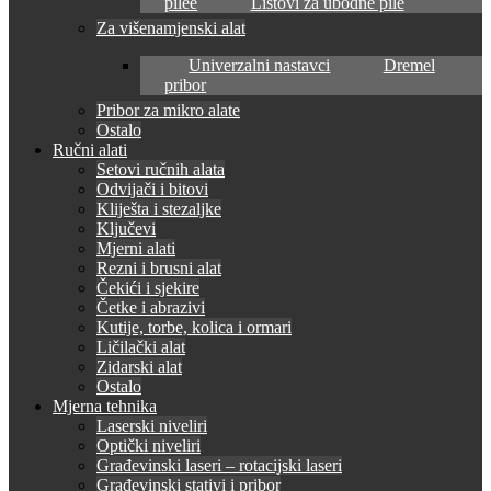
pilee
Listovi za ubodne pile
Za višenamjenski alat
Univerzalni nastavci
Dremel
pribor
Pribor za mikro alate
Ostalo
Ručni alati
Setovi ručnih alata
Odvijači i bitovi
Kliješta i stezaljke
Ključevi
Mjerni alati
Rezni i brusni alat
Čekići i sjekire
Četke i abrazivi
Kutije, torbe, kolica i ormari
Ličilački alat
Zidarski alat
Ostalo
Mjerna tehnika
Laserski niveliri
Optički niveliri
Građevinski laseri – rotacijski laseri
Građevinski stativi i pribor