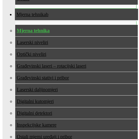
Mjerna tehnika
Mjerna tehnika
Laserski niveliri
Optički niveliri
Građevinski laseri – rotacijski laseri
Građevinski stativi i pribor
Laserski daljinomjeri
Digitalni kutomjeri
Digitalni detektori
Inspekcijske kamere
Ostali mjerni uređaji i pribor