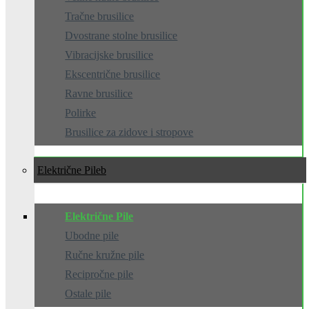
Tračne brusilice
Dvostrane stolne brusilice
Vibracijske brusilice
Ekscentrične brusilice
Ravne brusilice
Polirke
Brusilice za zidove i stropove
Električne Pile
Električne Pile
Ubodne pile
Ručne kružne pile
Recipročne pile
Ostale pile