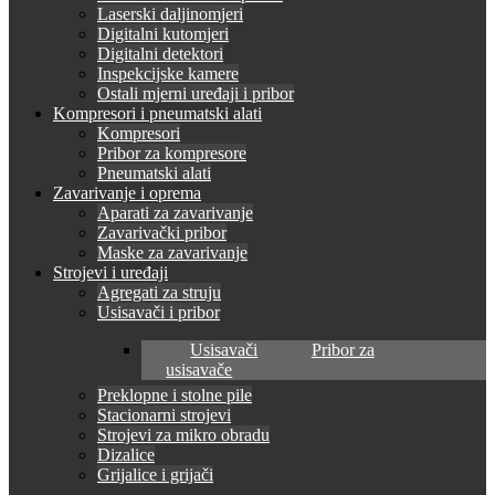
Laserski daljinomjeri
Digitalni kutomjeri
Digitalni detektori
Inspekcijske kamere
Ostali mjerni uređaji i pribor
Kompresori i pneumatski alati
Kompresori
Pribor za kompresore
Pneumatski alati
Zavarivanje i oprema
Aparati za zavarivanje
Zavarivački pribor
Maske za zavarivanje
Strojevi i uređaji
Agregati za struju
Usisavači i pribor
Usisavači
Pribor za
usisavače
Preklopne i stolne pile
Stacionarni strojevi
Strojevi za mikro obradu
Dizalice
Grijalice i grijači