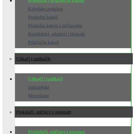
Produžni i priključni kabeli
Kabelske motalice
Produžni kabeli
Produžni kabeli s utičnicama
Razdjelnici, adapteri i blokade
Priključni kabeli
Utikači i natikači
Utikači i natikači
Industrijski
Monofazni
Prekidači, utičnice i oprema
Prekidači, utičnice i oprema