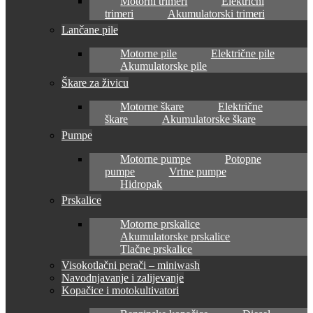
Motorni trimeri
Električni
trimeri
Akumulatorski trimeri
Lančane pile
Motorne pile
Električne pile
Akumulatorske pile
Škare za živicu
Motorne škare
Električne
škare
Akumulatorske škare
Pumpe
Motorne pumpe
Potopne
pumpe
Vrtne pumpe
Hidropak
Prskalice
Motorne prskalice
Akumulatorske prskalice
Tlačne prskalice
Visokotlačni perači – miniwash
Navodnjavanje i zalijevanje
Kopačice i motokultivatori