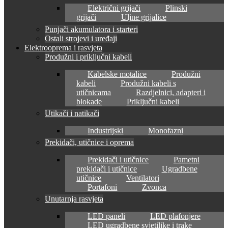
Električni grijači
Plinski
grijači
Uljne grijalice
Punjači akumulatora i starteri
Ostali strojevi i uređaji
Elektrooprema i rasvjeta
Produžni i priključni kabeli
Kabelske motalice
Produžni
kabeli
Produžni kabeli s
utičnicama
Razdjelnici, adapteri i
blokade
Priključni kabeli
Utikači i natikači
Industrijski
Monofazni
Prekidači, utičnice i oprema
Prekidači i utičnice
Pametni
prekidači i utičnice
Ugradbene
utičnice
Ventilatori
Portafoni
Zvonca
Unutarnja rasvjeta
LED paneli
LED plafonjere
LED ugradbene svjetiljke i trake