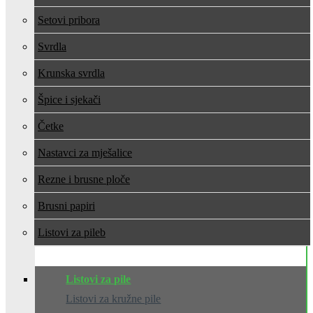
Setovi pribora
Svrdla
Krunska svrdla
Špice i sjekači
Četke
Nastavci za mješalice
Rezne i brusne ploče
Brusni papiri
Listovi za pile
Listovi za pile
Listovi za kružne pile