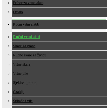
Pribor za vrtne alate
Ostalo
Ručni vrtni alati
Ručni vrtni alati
Škare za grane
Ručne škare za živicu
Vrtne škare
Vrtne pile
Sjekire i pribor
Grablje
Štihače i vile