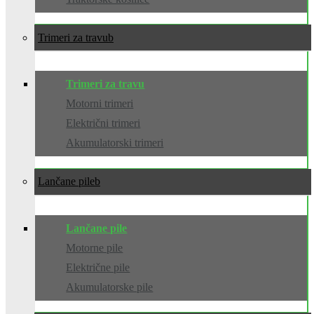
Trimeri za travu
Trimeri za travu
Motorni trimeri
Električni trimeri
Akumulatorski trimeri
Lančane pile
Lančane pile
Motorne pile
Električne pile
Akumulatorske pile