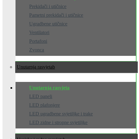
Prekidači i utičnice
Pametni prekidači i utičnice
Ugradbene utičnice
Ventilatori
Portafoni
Zvonca
Unutarnja rasvjeta
Unutarnja rasvjeta
LED paneli
LED plafonjere
LED ugradbene svjetiljke i trake
LED zidne i stropne svjetiljke