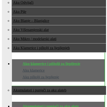
Aku Odvijači
Aku Pile
Aku Blanje – Blanjalice
Aku Višenamjenski alat
Aku Mikro / modelarski alati
Aku Klamerice i pištolji za ljepljenje
Aku klamerice i pištolji za ljepljenje
Aku klamerice
Aku pištolji za ljepljenje
Akumulatori i punjači za aku alate
Akumulatori i punjači za aku alate