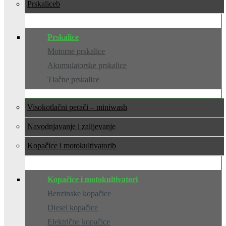
Prskalice
Prskalice
Motorne prskalice
Akumulatorske prskalice
Tlačne prskalice
Visokotlačni perači – miniwash
Navodnjavanje i zalijevanje
Kopačice i motokultivatori
Kopačice i motokultivatori
Benzinske kopačice
Diesel kopačice
Električne kopačice