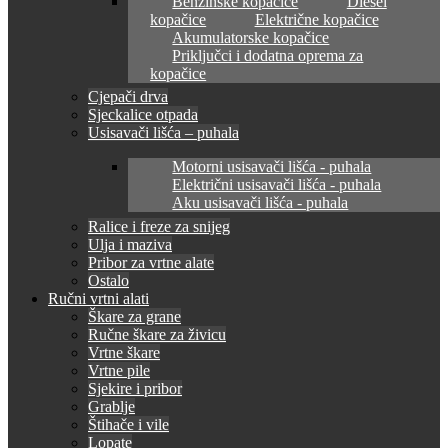
Benzinske kopačice
Diesel
kopačice
Električne kopačice
Akumulatorske kopačice
Priključci i dodatna oprema za
kopačice
Cjepači drva
Sjeckalice otpada
Usisavači lišća – puhala
Motorni usisavači lišća - puhala
Električni usisavači lišća - puhala
Aku usisavači lišća - puhala
Ralice i freze za snijeg
Ulja i maziva
Pribor za vrtne alate
Ostalo
Ručni vrtni alati
Škare za grane
Ručne škare za živicu
Vrtne škare
Vrtne pile
Sjekire i pribor
Grablje
Štihače i vile
Lopate