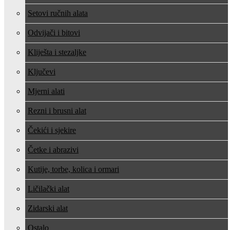
Setovi ručnih alata
Odvijači i bitovi
Kliješta i stezaljke
Ključevi
Mjerni alati
Rezni i brusni alat
Čekići i sjekire
Četke i abrazivi
Kutije, torbe, kolica i ormari
Ličilački alat
Zidarski alat
Ostalo