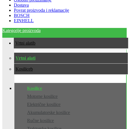
Dostava
Povrat proizvoda i reklamacije
BOSCH
EINHELL
Kategorije proizvoda
Vrtni alati
Vrtni alati
Kosilice
Kosilice
Motorne kosilice
Električne kosilice
Akumulatorske kosilice
Ručne kosilice
Traktorske kosilice