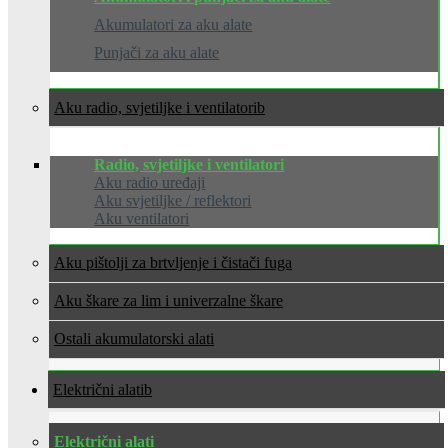
Akumulatori za aku alate
Punjači za aku alate
Aku radio, svjetiljke i ventilatori
Radio, svjetiljke i ventilatori
Aku radio uređaji
Aku svjetiljke / reflektori
Aku ventilatori
Aku pištolji za brtvljenje i čistači fuga
Aku škare za lim i univerzalne škare
Ostali akumulatorski alati
Električni alati
Električni alati