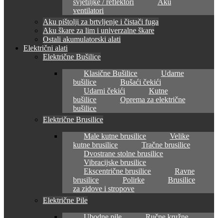
svjetiljke / reflektori
Aku
ventilatori
Aku pištolji za brtvljenje i čistači fuga
Aku škare za lim i univerzalne škare
Ostali akumulatorski alati
Električni alati
Električne Bušilice
Klasične Bušilice
Udarne
bušilice
Bušaći čekići
Udarni čekići
Kutne
bušilice
Oprema za električne
bušilice
Električne Brusilice
Male kutne brusilice
Velike
kutne brusilice
Tračne brusilice
Dvostrane stolne brusilice
Vibracijske brusilice
Ekscentrične brusilice
Ravne
brusilice
Polirke
Brusilice
za zidove i stropove
Električne Pile
Ubodne pile
Ručne kružne