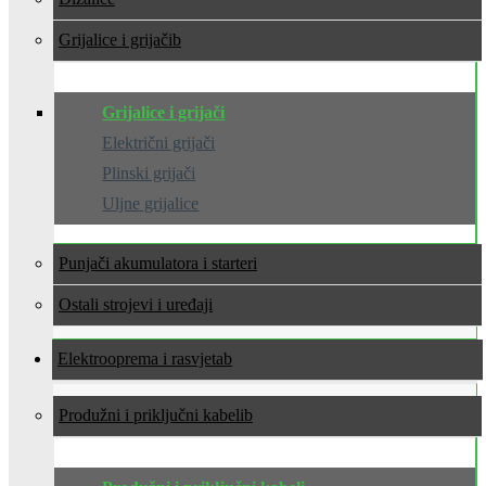
Grijalice i grijači
Grijalice i grijači
Električni grijači
Plinski grijači
Uljne grijalice
Punjači akumulatora i starteri
Ostali strojevi i uređaji
Elektrooprema i rasvjeta
Produžni i priključni kabeli