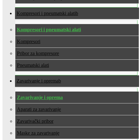
Kompresori i pneumatski alati
Kompresori i pneumatski alati
Kompresori
Pribor za kompresore
Pneumatski alati
Zavarivanje i oprema
Zavarivanje i oprema
Aparati za zavarivanje
Zavarivački pribor
Maske za zavarivanje