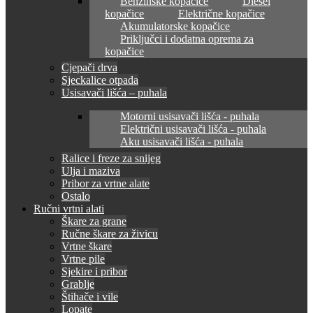
Benzinske kopačice
Diesel
kopačice
Električne kopačice
Akumulatorske kopačice
Priključci i dodatna oprema za
kopačice
Cjepači drva
Sjeckalice otpada
Usisavači lišća – puhala
Motorni usisavači lišća - puhala
Električni usisavači lišća - puhala
Aku usisavači lišća - puhala
Ralice i freze za snijeg
Ulja i maziva
Pribor za vrtne alate
Ostalo
Ručni vrtni alati
Škare za grane
Ručne škare za živicu
Vrtne škare
Vrtne pile
Sjekire i pribor
Grablje
Štihače i vile
Lopate