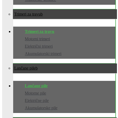
Trimeri za travu
Trimeri za travu
Motorni trimeri
Električni trimeri
Akumulatorski trimeri
Lančane pile
Lančane pile
Motorne pile
Električne pile
Akumulatorske pile