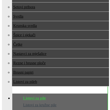
Setovi pribora
Svrdla
Krunska svrdla
Špice i sjekači
Četke
Nastavci za mješalice
Rezne i brusne ploče
Brusni papiri
Listovi za pile
Listovi za pile
Listovi za kružne pile