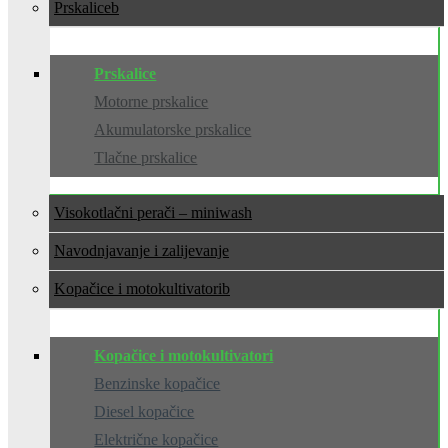
Prskalice
Prskalice
Motorne prskalice
Akumulatorske prskalice
Tlačne prskalice
Visokotlačni perači – miniwash
Navodnjavanje i zalijevanje
Kopačice i motokultivatori
Kopačice i motokultivatori
Benzinske kopačice
Diesel kopačice
Električne kopačice