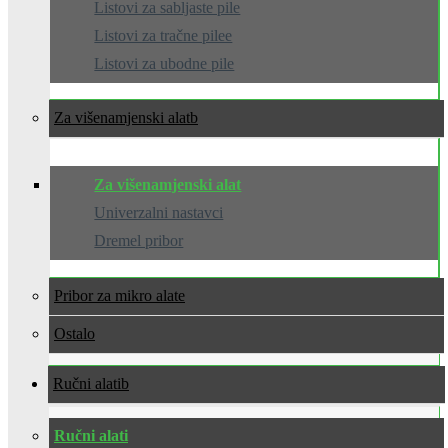
Listovi za sabljaste pile
Listovi za tračne pilee
Listovi za ubodne pile
Za višenamjenski alat
Za višenamjenski alat
Univerzalni nastavci
Dremel pribor
Pribor za mikro alate
Ostalo
Ručni alati
Ručni alati