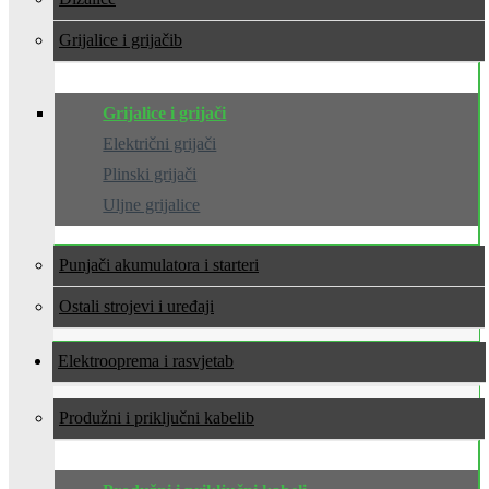
Grijalice i grijači
Grijalice i grijači
Električni grijači
Plinski grijači
Uljne grijalice
Punjači akumulatora i starteri
Ostali strojevi i uređaji
Elektrooprema i rasvjeta
Produžni i priključni kabeli