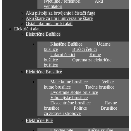
svjetiljke / reflektori
Aku
ventilatori
Aku pištolji za brtvljenje i čistači fuga
Aku škare za lim i univerzalne škare
Ostali akumulatorski alati
Električni alati
Električne Bušilice
Klasične Bušilice
Udarne
bušilice
Bušaći čekići
Udarni čekići
Kutne
bušilice
Oprema za električne
bušilice
Električne Brusilice
Male kutne brusilice
Velike
kutne brusilice
Tračne brusilice
Dvostrane stolne brusilice
Vibracijske brusilice
Ekscentrične brusilice
Ravne
brusilice
Polirke
Brusilice
za zidove i stropove
Električne Pile
Ubodne pile
Ručne kružne