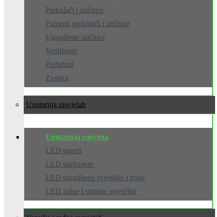
Prekidači i utičnice
Pametni prekidači i utičnice
Ugradbene utičnice
Ventilatori
Portafoni
Zvonca
Unutarnja rasvjeta
Unutarnja rasvjeta
LED paneli
LED plafonjere
LED ugradbene svjetiljke i trake
LED zidne i stropne svjetiljke