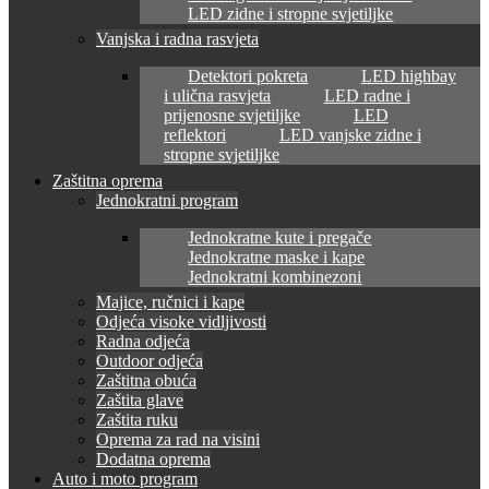
LED zidne i stropne svjetiljke
Vanjska i radna rasvjeta
Detektori pokreta
LED highbay
i ulična rasvjeta
LED radne i
prijenosne svjetiljke
LED
reflektori
LED vanjske zidne i
stropne svjetiljke
Zaštitna oprema
Jednokratni program
Jednokratne kute i pregače
Jednokratne maske i kape
Jednokratni kombinezoni
Majice, ručnici i kape
Odjeća visoke vidljivosti
Radna odjeća
Outdoor odjeća
Zaštitna obuća
Zaštita glave
Zaštita ruku
Oprema za rad na visini
Dodatna oprema
Auto i moto program