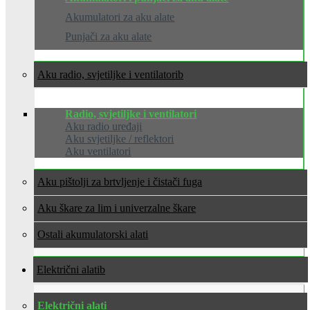
Akumulatori za aku alate
Punjači za aku alate
Aku radio, svjetiljke i ventilatori
Radio, svjetiljke i ventilatori
Aku radio uređaji
Aku svjetiljke / reflektori
Aku ventilatori
Aku pištolji za brtvljenje i čistači fuga
Aku škare za lim i univerzalne škare
Ostali akumulatorski alati
Električni alati
Električni alati