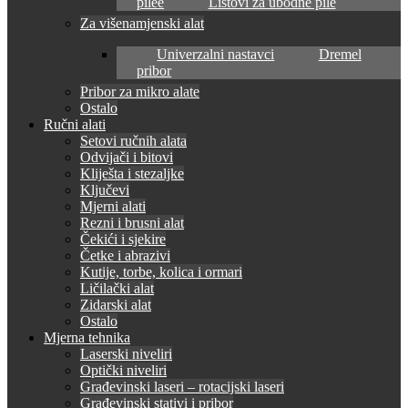
pilee
Listovi za ubodne pile
Za višenamjenski alat
Univerzalni nastavci
Dremel
pribor
Pribor za mikro alate
Ostalo
Ručni alati
Setovi ručnih alata
Odvijači i bitovi
Kliješta i stezaljke
Ključevi
Mjerni alati
Rezni i brusni alat
Čekići i sjekire
Četke i abrazivi
Kutije, torbe, kolica i ormari
Ličilački alat
Zidarski alat
Ostalo
Mjerna tehnika
Laserski niveliri
Optički niveliri
Građevinski laseri – rotacijski laseri
Građevinski stativi i pribor