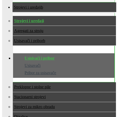
Strojevi i uređaji
Strojevi i uređaji
Agregati za struju
Usisavači i pribor
Usisivači i pribor
Usisavači
Pribor za usisavače
Preklopne i stolne pile
Stacionarni strojevi
Strojevi za mikro obradu
Dizalice