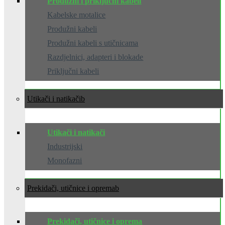
Produžni i priključni kabeli
Kabelske motalice
Produžni kabeli
Produžni kabeli s utičnicama
Razdjelnici, adapteri i blokade
Priključni kabeli
Utikači i natikači
Utikači i natikači
Industrijski
Monofazni
Prekidači, utičnice i oprema
Prekidači, utičnice i oprema