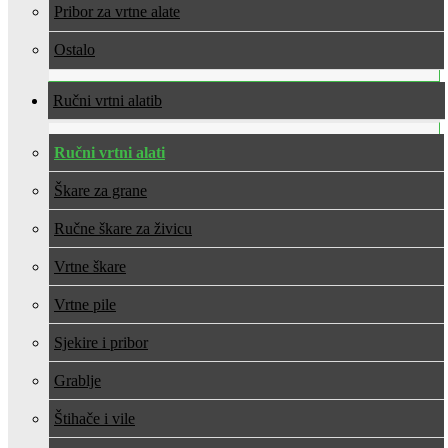
Pribor za vrtne alate
Ostalo
Ručni vrtni alati
Ručni vrtni alati
Škare za grane
Ručne škare za živicu
Vrtne škare
Vrtne pile
Sjekire i pribor
Grablje
Štihače i vile