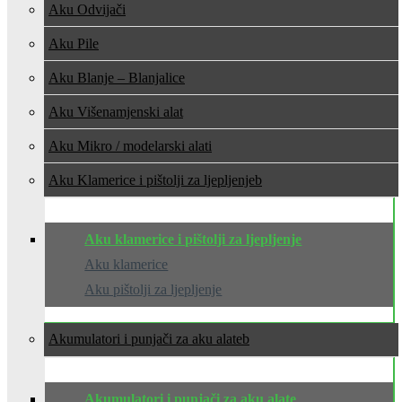
Aku Odvijači
Aku Pile
Aku Blanje – Blanjalice
Aku Višenamjenski alat
Aku Mikro / modelarski alati
Aku Klamerice i pištolji za ljepljenje
Aku klamerice i pištolji za ljepljenje
Aku klamerice
Aku pištolji za ljepljenje
Akumulatori i punjači za aku alate
Akumulatori i punjači za aku alate