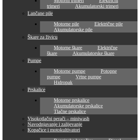
Motorni trimeri
Električni
trimeri
Akumulatorski trimeri
Lančane pile
Motorne pile
Električne pile
Akumulatorske pile
Škare za živicu
Motorne škare
Električne
škare
Akumulatorske škare
Pumpe
Motorne pumpe
Potopne
pumpe
Vrtne pumpe
Hidropak
Prskalice
Motorne prskalice
Akumulatorske prskalice
Tlačne prskalice
Visokotlačni perači – miniwash
Navodnjavanje i zalijevanje
Kopačice i motokultivatori