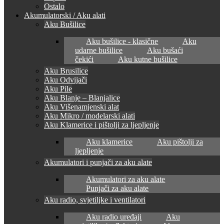
Ostalo
Akumulatorski / Aku alati
Aku Bušilice
Aku bušilice - klasične
Aku
udarne bušilice
Aku bušaći
čekići
Aku kutne bušilice
Aku Brusilice
Aku Odvijači
Aku Pile
Aku Blanje – Blanjalice
Aku Višenamjenski alat
Aku Mikro / modelarski alati
Aku Klamerice i pištolji za ljepljenje
Aku klamerice
Aku pištolji za
ljepljenje
Akumulatori i punjači za aku alate
Akumulatori za aku alate
Punjači za aku alate
Aku radio, svjetiljke i ventilatori
Aku radio uređaji
Aku