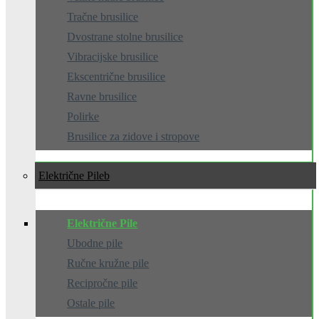
Tračne brusilice
Dvostrane stolne brusilice
Vibracijske brusilice
Ekscentrične brusilice
Ravne brusilice
Polirke
Brusilice za zidove i stropove
Električne Pile
Električne Pile
Ubodne pile
Ručne kružne pile
Recipročne pile
Ostale pile