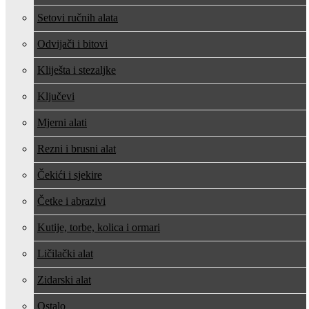
Setovi ručnih alata
Odvijači i bitovi
Kliješta i stezaljke
Ključevi
Mjerni alati
Rezni i brusni alat
Čekići i sjekire
Četke i abrazivi
Kutije, torbe, kolica i ormari
Ličilački alat
Zidarski alat
Ostalo