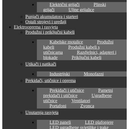
Električni grijači
Plinski
grijači
Uljne grijalice
Punjači akumulatora i starteri
Ostali strojevi i uređaji
Elektrooprema i rasvjeta
Produžni i priključni kabeli
Kabelske motalice
Produžni
kabeli
Produžni kabeli s
utičnicama
Razdjelnici, adapteri i
blokade
Priključni kabeli
Utikači i natikači
Industrijski
Monofazni
Prekidači, utičnice i oprema
Prekidači i utičnice
Pametni
prekidači i utičnice
Ugradbene
utičnice
Ventilatori
Portafoni
Zvonca
Unutarnja rasvjeta
LED paneli
LED plafonjere
LED ugradbene svjetiljke i trake