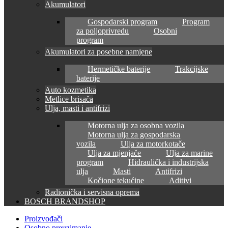
Akumulatori
Gospodarski program
Program
za poljoprivredu
Osobni
program
Akumulatori za posebne namjene
Hermetičke baterije
Trakcijske
baterije
Auto kozmetika
Metlice brisača
Ulja, masti i antifrizi
Motorna ulja za osobna vozila
Motorna ulja za gospodarska
vozila
Ulja za motorkotače
Ulja za mjenjače
Ulja za marine
program
Hidraulička i industrijska
ulja
Masti
Antifrizi
Kočione tekućine
Aditivi
Radionička i servisna oprema
BOSCH BRANDSHOP
Proizvođači
Osobno preuzimanje