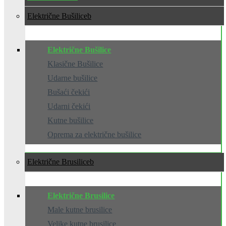
Električne Bušilice
Električne Bušilice
Klasične Bušilice
Udarne bušilice
Bušaći čekići
Udarni čekići
Kutne bušilice
Oprema za električne bušilice
Električne Brusilice
Električne Brusilice
Male kutne brusilice
Velike kutne brusilice