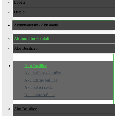
Lopate
Ostalo
Akumulatorski / Aku alati
Akumulatorski alati
Aku Bušilice
Aku Bušilice
Aku bušilice - klasične
Aku udarne bušilice
Aku bušaći čekići
Aku kutne bušilice
Aku Brusilice