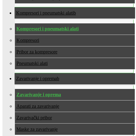
Kompresori i pneumatski alati
Kompresori i pneumatski alati
Kompresori
Pribor za kompresore
Pneumatski alati
Zavarivanje i oprema
Zavarivanje i oprema
Aparati za zavarivanje
Zavarivački pribor
Maske za zavarivanje