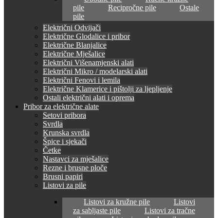
pile
Recipročne pile
Ostale
pile
Električni Odvijači
Električne Glodalice i pribor
Električne Blanjalice
Električne Mješalice
Električni Višenamjenski alati
Električni Mikro / modelarski alati
Električni Fenovi i lemila
Električne Klamerice i pištolji za ljepljenje
Ostali električni alati i oprema
Pribor za električne alate
Setovi pribora
Svrdla
Krunska svrdla
Špice i sjekači
Četke
Nastavci za mješalice
Rezne i brusne ploče
Brusni papiri
Listovi za pile
Listovi za kružne pile
Listovi
za sabljaste pile
Listovi za tračne