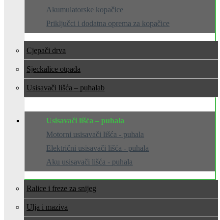
Akumulatorske kopačice
Priključci i dodatna oprema za kopačice
Cjepači drva
Sjeckalice otpada
Usisavači lišća – puhala
Usisavači lišća – puhala
Motorni usisavači lišća - puhala
Električni usisavači lišća - puhala
Aku usisavači lišća - puhala
Ralice i freze za snijeg
Ulja i maziva