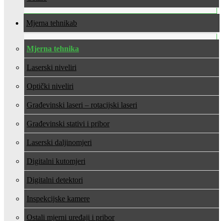
Mjerna tehnika
Mjerna tehnika
Laserski niveliri
Optički niveliri
Građevinski laseri – rotacijski laseri
Građevinski stativi i pribor
Laserski daljinomjeri
Digitalni kutomjeri
Digitalni detektori
Inspekcijske kamere
Ostali mjerni uređaji i pribor