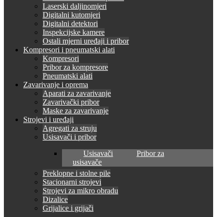
Laserski daljinomjeri
Digitalni kutomjeri
Digitalni detektori
Inspekcijske kamere
Ostali mjerni uređaji i pribor
Kompresori i pneumatski alati
Kompresori
Pribor za kompresore
Pneumatski alati
Zavarivanje i oprema
Aparati za zavarivanje
Zavarivački pribor
Maske za zavarivanje
Strojevi i uređaji
Agregati za struju
Usisavači i pribor
Usisavači
Pribor za
usisavače
Preklopne i stolne pile
Stacionarni strojevi
Strojevi za mikro obradu
Dizalice
Grijalice i grijači