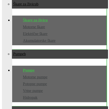
Škare za živicu
Škare za živicu
Motorne škare
Električne škare
Akumulatorske škare
Pumpe
Pumpe
Motorne pumpe
Potopne pumpe
Vrtne pumpe
Hidropak