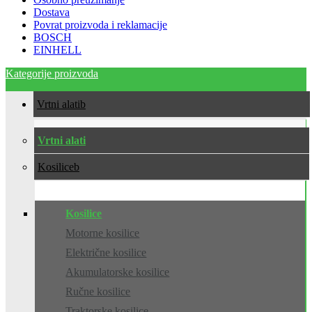
Dostava
Povrat proizvoda i reklamacije
BOSCH
EINHELL
Kategorije proizvoda
Vrtni alati
Vrtni alati
Kosilice
Kosilice
Motorne kosilice
Električne kosilice
Akumulatorske kosilice
Ručne kosilice
Traktorske kosilice