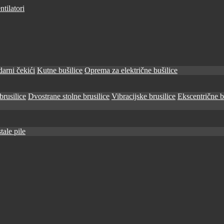
tilatori
arni čekići
Kutne bušilice
Oprema za električne bušilice
brusilice
Dvostrane stolne brusilice
Vibracijske brusilice
Ekscentrične b
tale pile