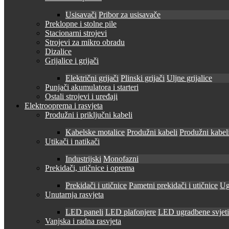
Usisavači
Pribor za usisavače
Preklopne i stolne pile
Stacionarni strojevi
Strojevi za mikro obradu
Dizalice
Grijalice i grijači
Električni grijači
Plinski grijači
Uljne grijalice
Punjači akumulatora i starteri
Ostali strojevi i uređaji
Elektrooprema i rasvjeta
Produžni i priključni kabeli
Kabelske motalice
Produžni kabeli
Produžni kabeli
Utikači i natikači
Industrijski
Monofazni
Prekidači, utičnice i oprema
Prekidači i utičnice
Pametni prekidači i utičnice
Ug
Unutarnja rasvjeta
LED paneli
LED plafonjere
LED ugradbene svjetil
Vanjska i radna rasvjeta