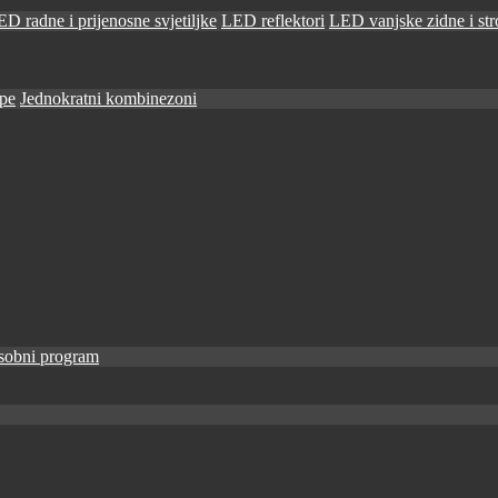
D radne i prijenosne svjetiljke
LED reflektori
LED vanjske zidne i stro
ape
Jednokratni kombinezoni
sobni program