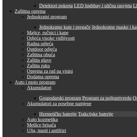
Detektori pokreta
LED highbay i ulična rasvjeta
LE
Zaštitna oprema
Jednokratni program
Jednokratne kute i pregače
Jednokratne maske i k
Majice, ručnici i kape
Odjeća visoke vidljivosti
Radna odjeća
Outdoor odjeća
Zaštitna obuća
Zaštita glave
Zaštita ruku
Oprema za rad na visini
Dodatna oprema
Auto i moto program
Akumulatori
Gospodarski program
Program za poljoprivredu
O
Akumulatori za posebne namjene
Hermetičke baterije
Trakcijske baterije
Auto kozmetika
Metlice brisača
Ulja, masti i antifrizi