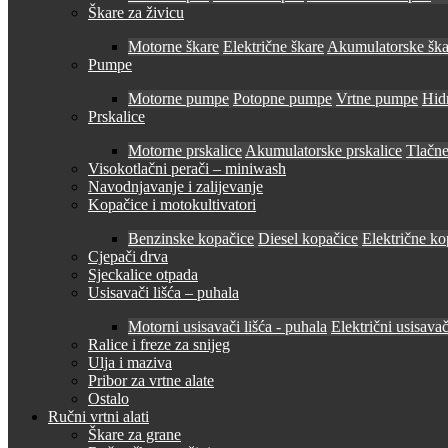
Škare za živicu
Motorne škare
Električne škare
Akumulatorske ška
Pumpe
Motorne pumpe
Potopne pumpe
Vrtne pumpe
Hid
Prskalice
Motorne prskalice
Akumulatorske prskalice
Tlačne
Visokotlačni perači – miniwash
Navodnjavanje i zalijevanje
Kopačice i motokultivatori
Benzinske kopačice
Diesel kopačice
Električne ko
Cjepači drva
Sjeckalice otpada
Usisavači lišća – puhala
Motorni usisavači lišća - puhala
Električni usisavač
Ralice i freze za snijeg
Ulja i maziva
Pribor za vrtne alate
Ostalo
Ručni vrtni alati
Škare za grane