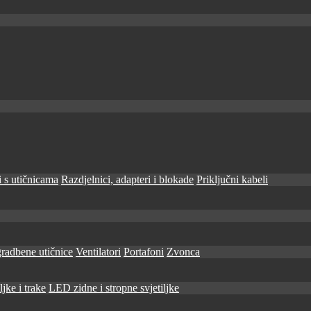
 s utičnicama
Razdjelnici, adapteri i blokade
Priključni kabeli
radbene utičnice
Ventilatori
Portafoni
Zvonca
jke i trake
LED zidne i stropne svjetiljke