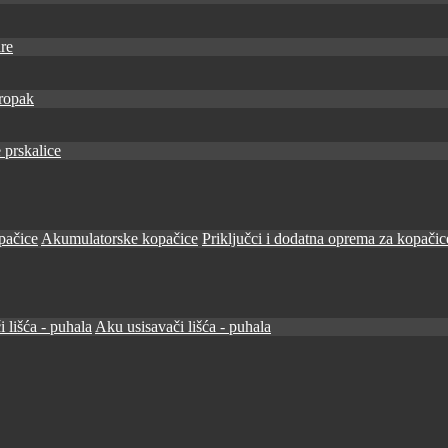
re
ropak
 prskalice
pačice
Akumulatorske kopačice
Priključci i dodatna oprema za kopačic
i lišća - puhala
Aku usisavači lišća - puhala