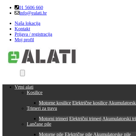
Skip
Skip
01 5606 660
to
to
info@ealati.hr
navigation
content
Naša lokacija
Kontakt
Prijava / registracija
Moj profil
Vrtni alati
Kosilice
Motorne kosilice
Električne kosilice
Akumulatorske
Trimeri za travu
Motorni trimeri
Električni trimeri
Akumulatorski tr
Lančane pile
Motorne pile
Električne pile
Akumulatorske pile