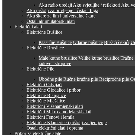
Aku radio uređaji
Aku svjetiljke / reflektori
Aku ven
Aku pištolji za brtvljenje i čistači fuga
Aku škare za lim i univerzalne škare
Ostali akumulatorski alati
Električni alati
Električne Bušilice
Klasične Bušilice
Udarne bušilice
Bušaći čekići
Ud
Električne Brusilice
Male kutne brusilice
Velike kutne brusilice
Tračne 
zidove i stropove
Električne Pile
Ubodne pile
Ručne kružne pile
Recipročne pile
Os
Električni Odvijači
Električne Glodalice i pribor
Električne Blanjalice
Električne Mješalice
Električni Višenamjenski alati
Električni Mikro / modelarski alati
Električni Fenovi i lemila
Električne Klamerice i pištolji za ljepljenje
Ostali električni alati i oprema
Pribor za električne alate