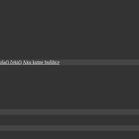
šaći čekići
Aku kutne bušilice