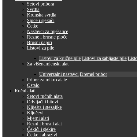
Setovi pribora
Svrdla
Krunska svrdla
Špice i sjekači
Četke
Nastavci za mješalice
Rezne i brusne ploče
Brusni papiri
Listovi za pile
Listovi za kružne pile
Listovi za sabljaste pile
Listo
Za višenamjenski alat
Univerzalni nastavci
Dremel pribor
Pribor za mikro alate
Ostalo
Ručni alati
Setovi ručnih alata
Odvijači i bitovi
Kliješta i stezaljke
Ključevi
Mjerni alati
Rezni i brusni alat
Čekići i sjekire
Četke i abrazivi