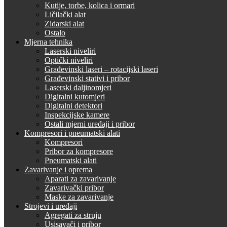
Kutije, torbe, kolica i ormari
Ličilački alat
Zidarski alat
Ostalo
Mjerna tehnika
Laserski niveliri
Optički niveliri
Građevinski laseri – rotacijski laseri
Građevinski stativi i pribor
Laserski daljinomjeri
Digitalni kutomjeri
Digitalni detektori
Inspekcijske kamere
Ostali mjerni uređaji i pribor
Kompresori i pneumatski alati
Kompresori
Pribor za kompresore
Pneumatski alati
Zavarivanje i oprema
Aparati za zavarivanje
Zavarivački pribor
Maske za zavarivanje
Strojevi i uređaji
Agregati za struju
Usisavači i pribor