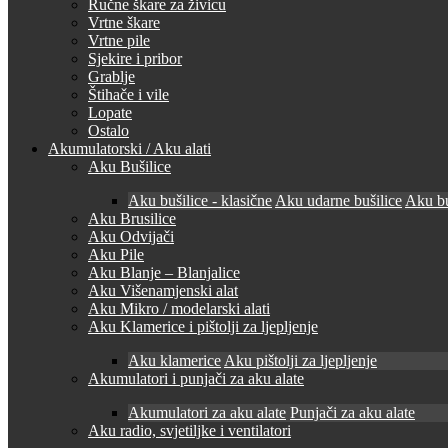
Ručne škare za živicu
Vrtne škare
Vrtne pile
Sjekire i pribor
Grablje
Štihače i vile
Lopate
Ostalo
Akumulatorski / Aku alati
Aku Bušilice
Aku bušilice - klasične
Aku udarne bušilice
Aku bu
Aku Brusilice
Aku Odvijači
Aku Pile
Aku Blanje – Blanjalice
Aku Višenamjenski alat
Aku Mikro / modelarski alati
Aku Klamerice i pištolji za ljepljenje
Aku klamerice
Aku pištolji za ljepljenje
Akumulatori i punjači za aku alate
Akumulatori za aku alate
Punjači za aku alate
Aku radio, svjetiljke i ventilatori