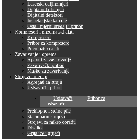
Laserski daljinomjeri
Digitalni kutomjeri
Digitalni detektori
Inspekcijske kamere
Ostali mjerni uređaji i pribor
Kompresori i pneumatski alati
Kompresori
Pribor za kompresore
Pneumatski alati
Zavarivanje i oprema
Aparati za zavarivanje
Zavarivački pribor
Maske za zavarivanje
Strojevi i uređaji
Agregati za struju
Usisavači i pribor
Usisavači
Pribor za
usisavače
Preklopne i stolne pile
Stacionarni strojevi
Strojevi za mikro obradu
Dizalice
Grijalice i grijači