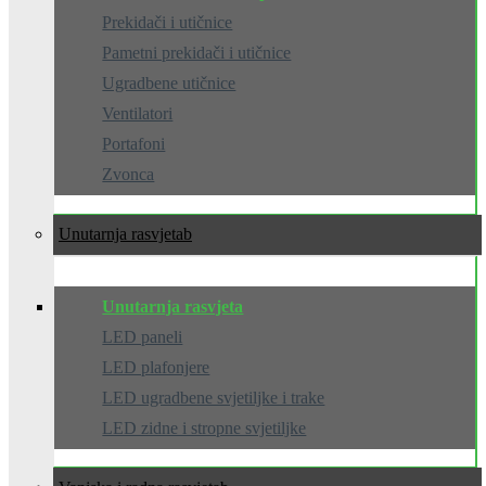
Prekidači i utičnice
Pametni prekidači i utičnice
Ugradbene utičnice
Ventilatori
Portafoni
Zvonca
Unutarnja rasvjeta
Unutarnja rasvjeta
LED paneli
LED plafonjere
LED ugradbene svjetiljke i trake
LED zidne i stropne svjetiljke