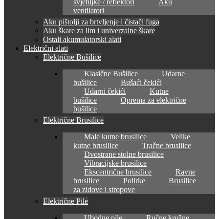
svjetiljke / reflektori
Aku
ventilatori
Aku pištolji za brtvljenje i čistači fuga
Aku škare za lim i univerzalne škare
Ostali akumulatorski alati
Električni alati
Električne Bušilice
Klasične Bušilice
Udarne
bušilice
Bušaći čekići
Udarni čekići
Kutne
bušilice
Oprema za električne
bušilice
Električne Brusilice
Male kutne brusilice
Velike
kutne brusilice
Tračne brusilice
Dvostrane stolne brusilice
Vibracijske brusilice
Ekscentrične brusilice
Ravne
brusilice
Polirke
Brusilice
za zidove i stropove
Električne Pile
Ubodne pile
Ručne kružne