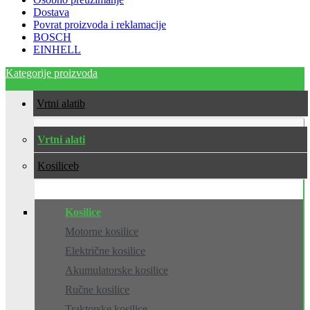
Dostava
Povrat proizvoda i reklamacije
BOSCH
EINHELL
Kategorije proizvoda
Vrtni alati
Vrtni alati
Kosilice
Kosilice
Motorne kosilice
Električne kosilice
Akumulatorske kosilice
Ručne kosilice
Traktorske kosilice