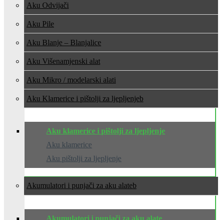
Aku Odvijači
Aku Pile
Aku Blanje – Blanjalice
Aku Višenamjenski alat
Aku Mikro / modelarski alati
Aku Klamerice i pištolji za ljepljenje
Aku klamerice i pištolji za ljepljenje
Aku klamerice
Aku pištolji za ljepljenje
Akumulatori i punjači za aku alate
Akumulatori i punjači za aku alate