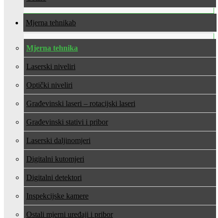
Mjerna tehnika
Mjerna tehnika
Laserski niveliri
Optički niveliri
Građevinski laseri – rotacijski laseri
Građevinski stativi i pribor
Laserski daljinomjeri
Digitalni kutomjeri
Digitalni detektori
Inspekcijske kamere
Ostali mjerni uređaji i pribor