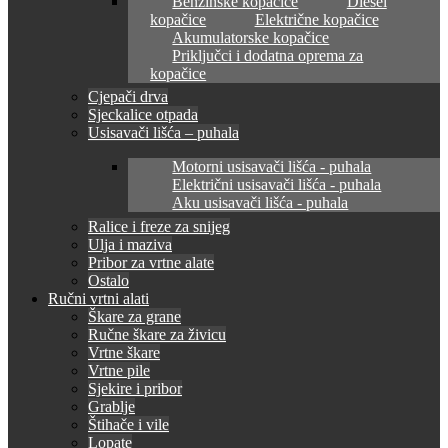
Benzinske kopačice
Diesel
kopačice
Električne kopačice
Akumulatorske kopačice
Priključci i dodatna oprema za
kopačice
Cjepači drva
Sjeckalice otpada
Usisavači lišća – puhala
Motorni usisavači lišća - puhala
Električni usisavači lišća - puhala
Aku usisavači lišća - puhala
Ralice i freze za snijeg
Ulja i maziva
Pribor za vrtne alate
Ostalo
Ručni vrtni alati
Škare za grane
Ručne škare za živicu
Vrtne škare
Vrtne pile
Sjekire i pribor
Grablje
Štihače i vile
Lopate