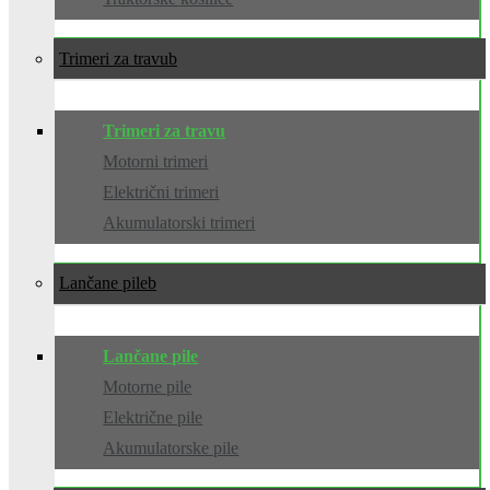
Trimeri za travu
Trimeri za travu
Motorni trimeri
Električni trimeri
Akumulatorski trimeri
Lančane pile
Lančane pile
Motorne pile
Električne pile
Akumulatorske pile