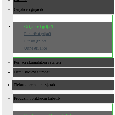
Grijalice i grijači
Grijalice i grijači
Električni grijači
Plinski grijači
Uljne grijalice
Punjači akumulatora i starteri
Ostali strojevi i uređaji
Elektrooprema i rasvjeta
Produžni i priključni kabeli