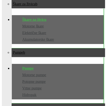
Škare za živicu
Škare za živicu
Motorne škare
Električne škare
Akumulatorske škare
Pumpe
Pumpe
Motorne pumpe
Potopne pumpe
Vrtne pumpe
Hidropak