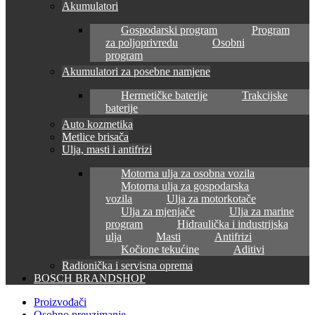
Akumulatori
Gospodarski program
Program
za poljoprivredu
Osobni
program
Akumulatori za posebne namjene
Hermetičke baterije
Trakcijske
baterije
Auto kozmetika
Metlice brisača
Ulja, masti i antifrizi
Motorna ulja za osobna vozila
Motorna ulja za gospodarska
vozila
Ulja za motorkotače
Ulja za mjenjače
Ulja za marine
program
Hidraulička i industrijska
ulja
Masti
Antifrizi
Kočione tekućine
Aditivi
Radionička i servisna oprema
BOSCH BRANDSHOP
Proizvođači
Osobno preuzimanje