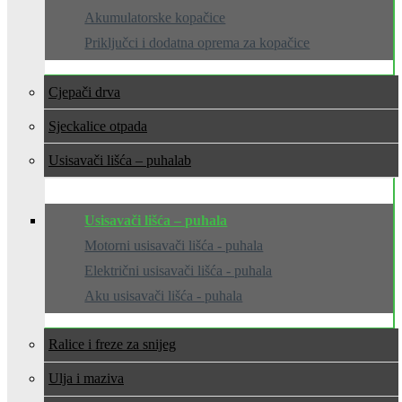
Akumulatorske kopačice
Priključci i dodatna oprema za kopačice
Cjepači drva
Sjeckalice otpada
Usisavači lišća – puhala
Usisavači lišća – puhala
Motorni usisavači lišća - puhala
Električni usisavači lišća - puhala
Aku usisavači lišća - puhala
Ralice i freze za snijeg
Ulja i maziva