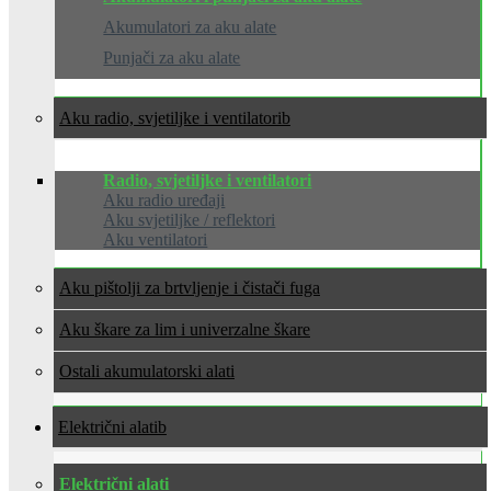
Akumulatori za aku alate
Punjači za aku alate
Aku radio, svjetiljke i ventilatori
Radio, svjetiljke i ventilatori
Aku radio uređaji
Aku svjetiljke / reflektori
Aku ventilatori
Aku pištolji za brtvljenje i čistači fuga
Aku škare za lim i univerzalne škare
Ostali akumulatorski alati
Električni alati
Električni alati