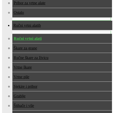
Pribor za vrtne alate
Ostalo
Ručni vrtni alati
Ručni vrtni alati
Škare za grane
Ručne škare za živicu
Vrtne škare
Vrtne pile
Sjekire i pribor
Grablje
Štihače i vile