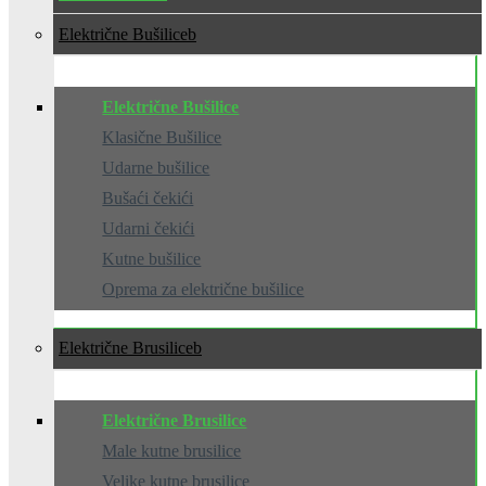
Električne Bušilice
Električne Bušilice
Klasične Bušilice
Udarne bušilice
Bušaći čekići
Udarni čekići
Kutne bušilice
Oprema za električne bušilice
Električne Brusilice
Električne Brusilice
Male kutne brusilice
Velike kutne brusilice