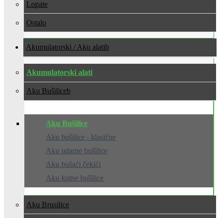
Lopate
Ostalo
Akumulatorski / Aku alati
Akumulatorski alati
Aku Bušilice
Aku Bušilice
Aku bušilice - klasične
Aku udarne bušilice
Aku bušaći čekići
Aku kutne bušilice
Aku Brusilice