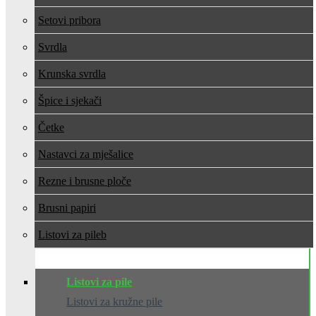
Setovi pribora
Svrdla
Krunska svrdla
Špice i sjekači
Četke
Nastavci za mješalice
Rezne i brusne ploče
Brusni papiri
Listovi za pile
Listovi za pile
Listovi za kružne pile