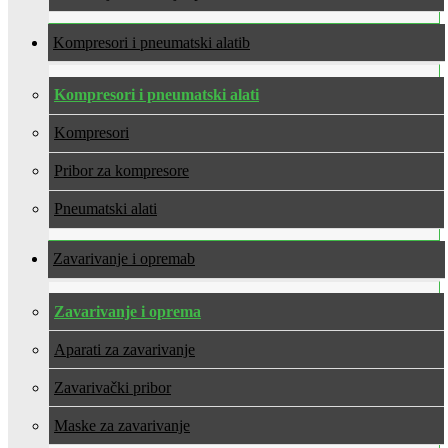
Kompresori i pneumatski alati
Kompresori i pneumatski alati
Kompresori
Pribor za kompresore
Pneumatski alati
Zavarivanje i oprema
Zavarivanje i oprema
Aparati za zavarivanje
Zavarivački pribor
Maske za zavarivanje