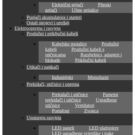
Električni grijači
Plinski
grijači
Uljne grijalice
Punjači akumulatora i starteri
Ostali strojevi i uređaji
Elektrooprema i rasvjeta
Produžni i priključni kabeli
Kabelske motalice
Produžni
kabeli
Produžni kabeli s
utičnicama
Razdjelnici, adapteri i
blokade
Priključni kabeli
Utikači i natikači
Industrijski
Monofazni
Prekidači, utičnice i oprema
Prekidači i utičnice
Pametni
prekidači i utičnice
Ugradbene
utičnice
Ventilatori
Portafoni
Zvonca
Unutarnja rasvjeta
LED paneli
LED plafonjere
LED ugradbene svjetiljke i trake