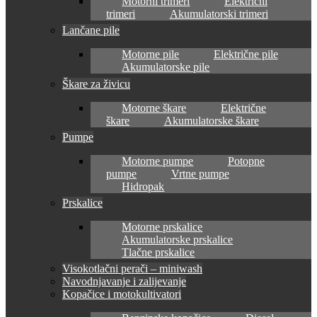
Motorni trimeri
Električni
trimeri
Akumulatorski trimeri
Lančane pile
Motorne pile
Električne pile
Akumulatorske pile
Škare za živicu
Motorne škare
Električne
škare
Akumulatorske škare
Pumpe
Motorne pumpe
Potopne
pumpe
Vrtne pumpe
Hidropak
Prskalice
Motorne prskalice
Akumulatorske prskalice
Tlačne prskalice
Visokotlačni perači – miniwash
Navodnjavanje i zalijevanje
Kopačice i motokultivatori