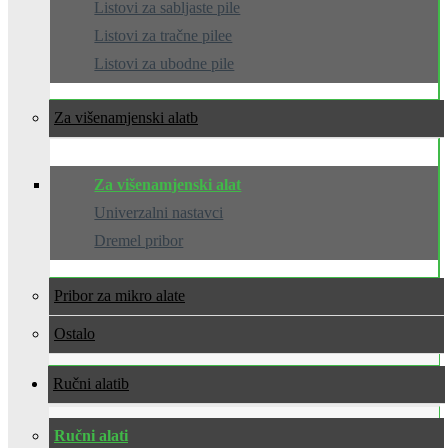
Listovi za sabljaste pile
Listovi za tračne pilee
Listovi za ubodne pile
Za višenamjenski alat
Za višenamjenski alat
Univerzalni nastavci
Dremel pribor
Pribor za mikro alate
Ostalo
Ručni alati
Ručni alati