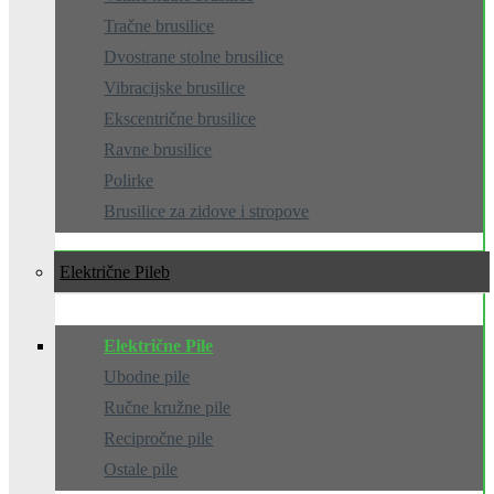
Tračne brusilice
Dvostrane stolne brusilice
Vibracijske brusilice
Ekscentrične brusilice
Ravne brusilice
Polirke
Brusilice za zidove i stropove
Električne Pile
Električne Pile
Ubodne pile
Ručne kružne pile
Recipročne pile
Ostale pile