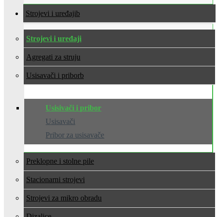
Strojevi i uređaji
Strojevi i uređaji
Agregati za struju
Usisavači i pribor
Usisivači i pribor
Usisavači
Pribor za usisavače
Preklopne i stolne pile
Stacionarni strojevi
Strojevi za mikro obradu
Dizalice