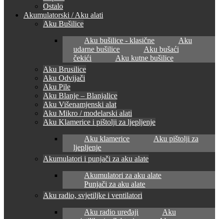
Ostalo
Akumulatorski / Aku alati
Aku Bušilice
Aku bušilice - klasične
Aku
udarne bušilice
Aku bušaći
čekići
Aku kutne bušilice
Aku Brusilice
Aku Odvijači
Aku Pile
Aku Blanje – Blanjalice
Aku Višenamjenski alat
Aku Mikro / modelarski alati
Aku Klamerice i pištolji za ljepljenje
Aku klamerice
Aku pištolji za
ljepljenje
Akumulatori i punjači za aku alate
Akumulatori za aku alate
Punjači za aku alate
Aku radio, svjetiljke i ventilatori
Aku radio uređaji
Aku