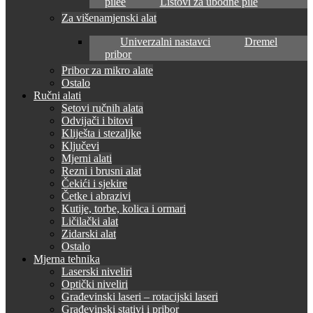
pilee
Listovi za ubodne pile
Za višenamjenski alat
Univerzalni nastavci
Dremel
pribor
Pribor za mikro alate
Ostalo
Ručni alati
Setovi ručnih alata
Odvijači i bitovi
Kliješta i stezaljke
Ključevi
Mjerni alati
Rezni i brusni alat
Čekići i sjekire
Četke i abrazivi
Kutije, torbe, kolica i ormari
Ličilački alat
Zidarski alat
Ostalo
Mjerna tehnika
Laserski niveliri
Optički niveliri
Građevinski laseri – rotacijski laseri
Građevinski stativi i pribor