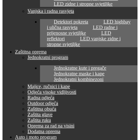
LED zidne i stropne svjetiljke
Vanjska i radna rasvjeta
Detektori pokreta
LED highbay
i ulična rasvjeta
LED radne i
prijenosne svjetiljke
LED
reflektori
LED vanjske zidne i
stropne svjetiljke
Zaštitna oprema
Jednokratni program
Jednokratne kute i pregače
Jednokratne maske i kape
Jednokratni kombinezoni
Majice, ručnici i kape
Odjeća visoke vidljivosti
Radna odjeća
Outdoor odjeća
Zaštitna obuća
Zaštita glave
Zaštita ruku
Oprema za rad na visini
Dodatna oprema
Auto i moto program