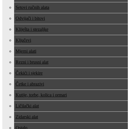
Setovi ručnih alata
Odvijači i bitovi
Kliješta i stezaljke
Ključevi
Mjerni alati
Rezni i brusni alat
Čekići i sjekire
Četke i abrazivi
Kutije, torbe, kolica i ormari
Ličilački alat
Zidarski alat
Ostalo