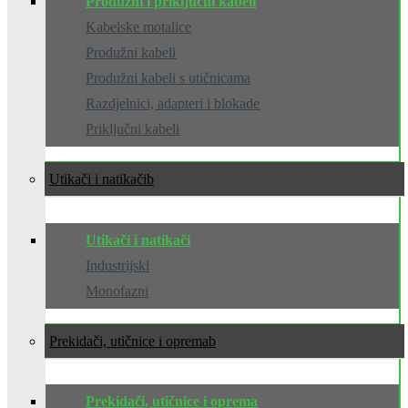
Produžni i priključni kabeli
Kabelske motalice
Produžni kabeli
Produžni kabeli s utičnicama
Razdjelnici, adapteri i blokade
Priključni kabeli
Utikači i natikači
Utikači i natikači
Industrijski
Monofazni
Prekidači, utičnice i oprema
Prekidači, utičnice i oprema