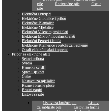
pile
Recipročne pile
Ostale
pile
Električni Odvijači
Električne Glodalice i pribor
Električne Blanjalice
Električne Mješalice
Električni Višenamjenski alati
Električni Mikro / modelarski alati
Električni Fenovi i lemila
Električne Klamerice i pištolji za ljepljenje
Ostali električni alati i oprema
Pribor za električne alate
Setovi pribora
Svrdla
Krunska svrdla
Špice i sjekači
Četke
Nastavci za mješalice
Rezne i brusne ploče
Brusni papiri
Listovi za pile
Listovi za kružne pile
Listovi
za sabljaste pile
Listovi za tračne