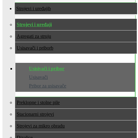
Strojevi i uređaji
Strojevi i uređaji
Agregati za struju
Usisavači i pribor
Usisivači i pribor
Usisavači
Pribor za usisavače
Preklopne i stolne pile
Stacionarni strojevi
Strojevi za mikro obradu
Dizalice