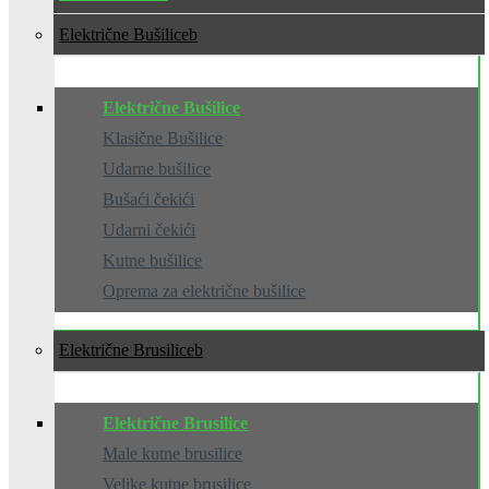
Električne Bušilice
Električne Bušilice
Klasične Bušilice
Udarne bušilice
Bušaći čekići
Udarni čekići
Kutne bušilice
Oprema za električne bušilice
Električne Brusilice
Električne Brusilice
Male kutne brusilice
Velike kutne brusilice