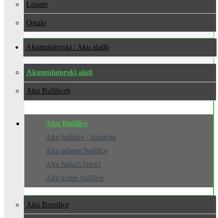
Lopate
Ostalo
Akumulatorski / Aku alati
Akumulatorski alati
Aku Bušilice
Aku Bušilice
Aku bušilice - klasične
Aku udarne bušilice
Aku bušaći čekići
Aku kutne bušilice
Aku Brusilice