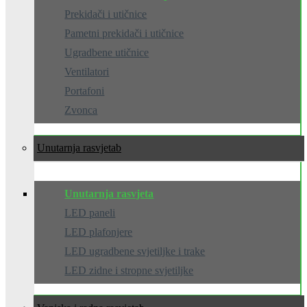
Prekidači i utičnice
Pametni prekidači i utičnice
Ugradbene utičnice
Ventilatori
Portafoni
Zvonca
Unutarnja rasvjeta
Unutarnja rasvjeta
LED paneli
LED plafonjere
LED ugradbene svjetiljke i trake
LED zidne i stropne svjetiljke