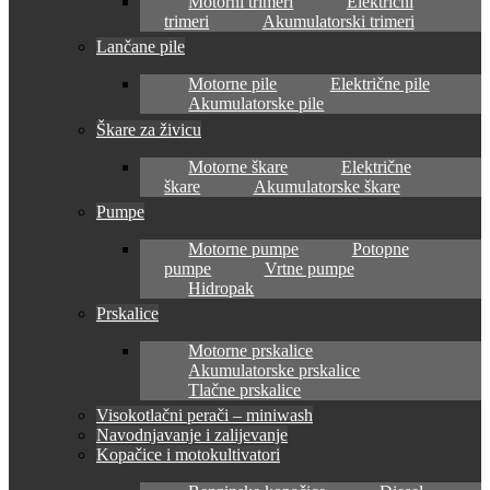
Motorni trimeri
Električni
trimeri
Akumulatorski trimeri
Lančane pile
Motorne pile
Električne pile
Akumulatorske pile
Škare za živicu
Motorne škare
Električne
škare
Akumulatorske škare
Pumpe
Motorne pumpe
Potopne
pumpe
Vrtne pumpe
Hidropak
Prskalice
Motorne prskalice
Akumulatorske prskalice
Tlačne prskalice
Visokotlačni perači – miniwash
Navodnjavanje i zalijevanje
Kopačice i motokultivatori