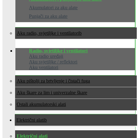
Akumulatori za aku alate
Punjači za aku alate
Aku radio, svjetiljke i ventilatori
Radio, svjetiljke i ventilatori
Aku radio uređaji
Aku svjetiljke / reflektori
Aku ventilatori
Aku pištolji za brtvljenje i čistači fuga
Aku škare za lim i univerzalne škare
Ostali akumulatorski alati
Električni alati
Električni alati