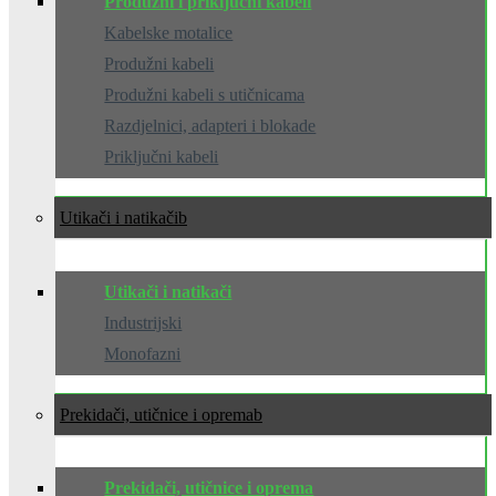
Produžni i priključni kabeli
Kabelske motalice
Produžni kabeli
Produžni kabeli s utičnicama
Razdjelnici, adapteri i blokade
Priključni kabeli
Utikači i natikači
Utikači i natikači
Industrijski
Monofazni
Prekidači, utičnice i oprema
Prekidači, utičnice i oprema