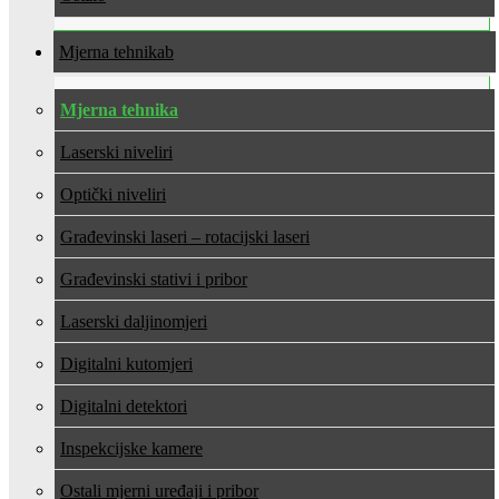
Mjerna tehnika
Mjerna tehnika
Laserski niveliri
Optički niveliri
Građevinski laseri – rotacijski laseri
Građevinski stativi i pribor
Laserski daljinomjeri
Digitalni kutomjeri
Digitalni detektori
Inspekcijske kamere
Ostali mjerni uređaji i pribor