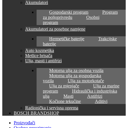
Akumulatori
Gospodarski program
Program
za poljoprivredu
Osobni
program
Akumulatori za posebne namjene
Hermetičke baterije
Trakcijske
baterije
Auto kozmetika
Metlice brisača
Ulja, masti i antifrizi
Motorna ulja za osobna vozila
Motorna ulja za gospodarska
vozila
Ulja za motorkotače
Ulja za mjenjače
Ulja za marine
program
Hidraulička i industrijska
ulja
Masti
Antifrizi
Kočione tekućine
Aditivi
Radionička i servisna oprema
BOSCH BRANDSHOP
Proizvođači
Osobno preuzimanje