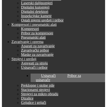
Laserski daljinomjeri
Digitalni kutomjeri
Digitalni detektori
Inspekcijske kamere
Ostali mjerni uređaji i pribor
Kompresori i pneumatski alati
Kompresori
Pribor za kompresore
Pneumatski alati
Zavarivanje i oprema
Aparati za zavarivanje
Zavarivački pribor
Maske za zavarivanje
Strojevi i uređaji
Agregati za struju
Usisavači i pribor
Usisavači
Pribor za
usisavače
Preklopne i stolne pile
Stacionarni strojevi
Strojevi za mikro obradu
Dizalice
Grijalice i grijači