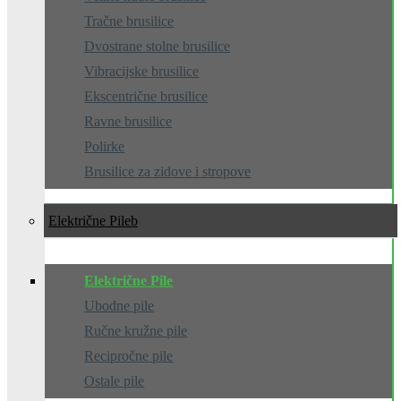
Tračne brusilice
Dvostrane stolne brusilice
Vibracijske brusilice
Ekscentrične brusilice
Ravne brusilice
Polirke
Brusilice za zidove i stropove
Električne Pile
Električne Pile
Ubodne pile
Ručne kružne pile
Recipročne pile
Ostale pile