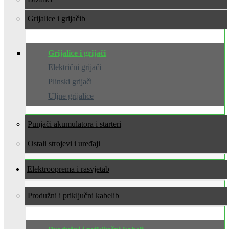
Grijalice i grijači
Grijalice i grijači
Električni grijači
Plinski grijači
Uljne grijalice
Punjači akumulatora i starteri
Ostali strojevi i uređaji
Elektrooprema i rasvjeta
Produžni i priključni kabeli