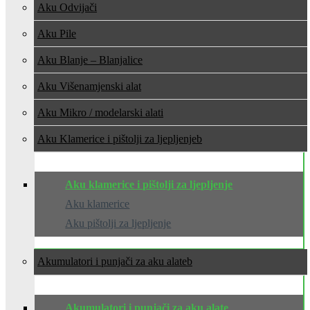
Aku Odvijači
Aku Pile
Aku Blanje – Blanjalice
Aku Višenamjenski alat
Aku Mikro / modelarski alati
Aku Klamerice i pištolji za ljepljenje
Aku klamerice i pištolji za ljepljenje
Aku klamerice
Aku pištolji za ljepljenje
Akumulatori i punjači za aku alate
Akumulatori i punjači za aku alate