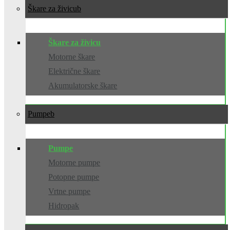
Škare za živicu
Škare za živicu
Motorne škare
Električne škare
Akumulatorske škare
Pumpe
Pumpe
Motorne pumpe
Potopne pumpe
Vrtne pumpe
Hidropak