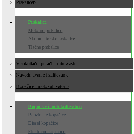
Prskalice
Prskalice
Motorne prskalice
Akumulatorske prskalice
Tlačne prskalice
Visokotlačni perači – miniwash
Navodnjavanje i zalijevanje
Kopačice i motokultivatori
Kopačice i motokultivatori
Benzinske kopačice
Diesel kopačice
Električne kopačice