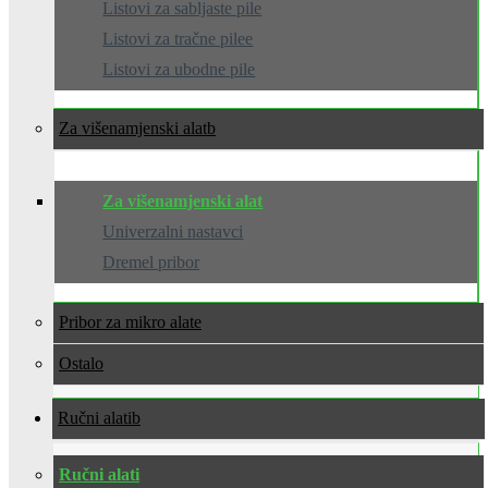
Listovi za sabljaste pile
Listovi za tračne pilee
Listovi za ubodne pile
Za višenamjenski alat
Za višenamjenski alat
Univerzalni nastavci
Dremel pribor
Pribor za mikro alate
Ostalo
Ručni alati
Ručni alati