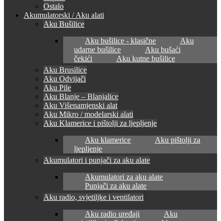
Ostalo
Akumulatorski / Aku alati
Aku Bušilice
Aku bušilice - klasične
Aku
udarne bušilice
Aku bušaći
čekići
Aku kutne bušilice
Aku Brusilice
Aku Odvijači
Aku Pile
Aku Blanje – Blanjalice
Aku Višenamjenski alat
Aku Mikro / modelarski alati
Aku Klamerice i pištolji za ljepljenje
Aku klamerice
Aku pištolji za
ljepljenje
Akumulatori i punjači za aku alate
Akumulatori za aku alate
Punjači za aku alate
Aku radio, svjetiljke i ventilatori
Aku radio uređaji
Aku