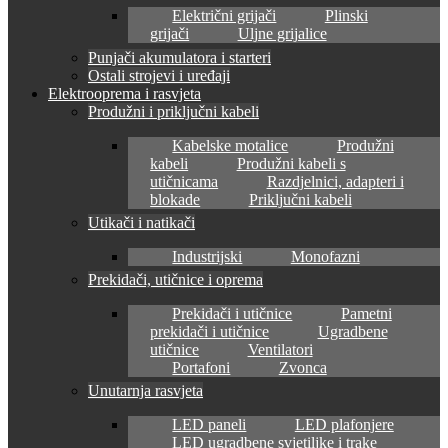
Električni grijači
Plinski
grijači
Uljne grijalice
Punjači akumulatora i starteri
Ostali strojevi i uređaji
Elektrooprema i rasvjeta
Produžni i priključni kabeli
Kabelske motalice
Produžni
kabeli
Produžni kabeli s
utičnicama
Razdjelnici, adapteri i
blokade
Priključni kabeli
Utikači i natikači
Industrijski
Monofazni
Prekidači, utičnice i oprema
Prekidači i utičnice
Pametni
prekidači i utičnice
Ugradbene
utičnice
Ventilatori
Portafoni
Zvonca
Unutarnja rasvjeta
LED paneli
LED plafonjere
LED ugradbene svjetiljke i trake