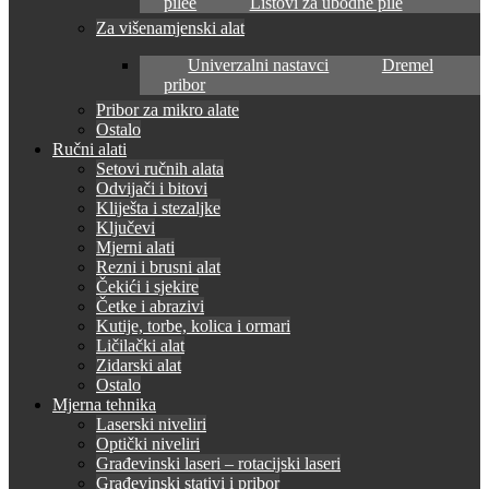
pilee
Listovi za ubodne pile
Za višenamjenski alat
Univerzalni nastavci
Dremel
pribor
Pribor za mikro alate
Ostalo
Ručni alati
Setovi ručnih alata
Odvijači i bitovi
Kliješta i stezaljke
Ključevi
Mjerni alati
Rezni i brusni alat
Čekići i sjekire
Četke i abrazivi
Kutije, torbe, kolica i ormari
Ličilački alat
Zidarski alat
Ostalo
Mjerna tehnika
Laserski niveliri
Optički niveliri
Građevinski laseri – rotacijski laseri
Građevinski stativi i pribor