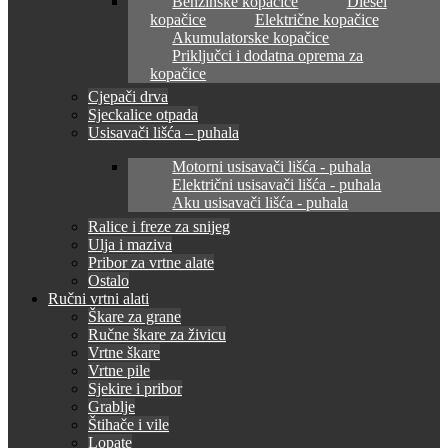
Benzinske kopačice
Diesel
kopačice
Električne kopačice
Akumulatorske kopačice
Priključci i dodatna oprema za
kopačice
Cjepači drva
Sjeckalice otpada
Usisavači lišća – puhala
Motorni usisavači lišća - puhala
Električni usisavači lišća - puhala
Aku usisavači lišća - puhala
Ralice i freze za snijeg
Ulja i maziva
Pribor za vrtne alate
Ostalo
Ručni vrtni alati
Škare za grane
Ručne škare za živicu
Vrtne škare
Vrtne pile
Sjekire i pribor
Grablje
Štihače i vile
Lopate