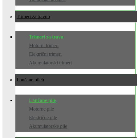
Trimeri za travu
Trimeri za travu
Motorni trimeri
Električni trimeri
Akumulatorski trimeri
Lančane pile
Lančane pile
Motorne pile
Električne pile
Akumulatorske pile