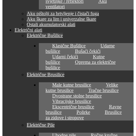
svjetiljke / reflektori
Aku
ventilatori
Aku pištolji za brtvljenje i čistači fuga
Aku škare za lim i univerzalne škare
Ostali akumulatorski alati
Električni alati
Električne Bušilice
Klasične Bušilice
Udarne
bušilice
Bušaći čekići
Udarni čekići
Kutne
bušilice
Oprema za električne
bušilice
Električne Brusilice
Male kutne brusilice
Velike
kutne brusilice
Tračne brusilice
Dvostrane stolne brusilice
Vibracijske brusilice
Ekscentrične brusilice
Ravne
brusilice
Polirke
Brusilice
za zidove i stropove
Električne Pile
Ubodne pile
Ručne kružne