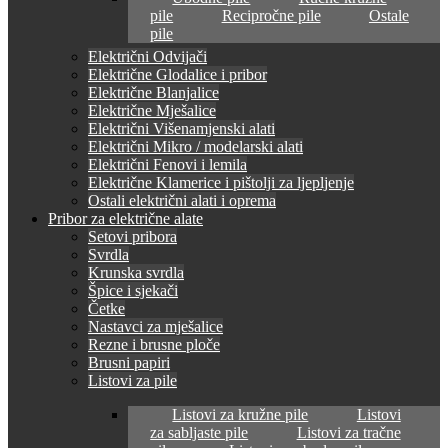
pile
Recipročne pile
Ostale
pile
Električni Odvijači
Električne Glodalice i pribor
Električne Blanjalice
Električne Mješalice
Električni Višenamjenski alati
Električni Mikro / modelarski alati
Električni Fenovi i lemila
Električne Klamerice i pištolji za ljepljenje
Ostali električni alati i oprema
Pribor za električne alate
Setovi pribora
Svrdla
Krunska svrdla
Špice i sjekači
Četke
Nastavci za mješalice
Rezne i brusne ploče
Brusni papiri
Listovi za pile
Listovi za kružne pile
Listovi
za sabljaste pile
Listovi za tračne