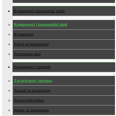
Kompresori i pneumatski alati
Kompresori i pneumatski alati
Kompresori
Pribor za kompresore
Pneumatski alati
Zavarivanje i oprema
Zavarivanje i oprema
Aparati za zavarivanje
Zavarivački pribor
Maske za zavarivanje