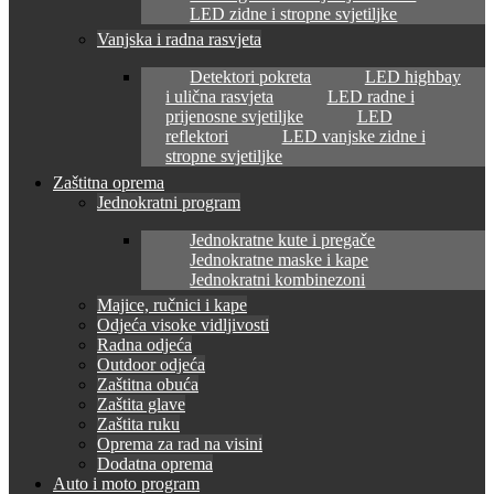
LED zidne i stropne svjetiljke
Vanjska i radna rasvjeta
Detektori pokreta
LED highbay
i ulična rasvjeta
LED radne i
prijenosne svjetiljke
LED
reflektori
LED vanjske zidne i
stropne svjetiljke
Zaštitna oprema
Jednokratni program
Jednokratne kute i pregače
Jednokratne maske i kape
Jednokratni kombinezoni
Majice, ručnici i kape
Odjeća visoke vidljivosti
Radna odjeća
Outdoor odjeća
Zaštitna obuća
Zaštita glave
Zaštita ruku
Oprema za rad na visini
Dodatna oprema
Auto i moto program