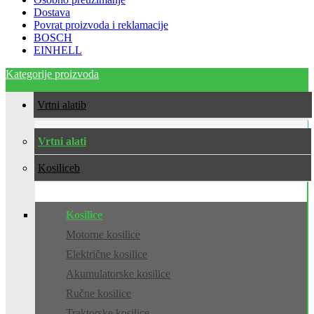
Dostava
Povrat proizvoda i reklamacije
BOSCH
EINHELL
Kategorije proizvoda
Vrtni alati
Vrtni alati
Kosilice
Kosilice
Motorne kosilice
Električne kosilice
Akumulatorske kosilice
Ručne kosilice
Traktorske kosilice