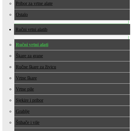
Pribor za vrtne alate
Ostalo
Ručni vrtni alati
Ručni vrtni alati
Škare za grane
Ručne škare za živicu
Vrtne škare
Vrtne pile
Sjekire i pribor
Grablje
Štihače i vile