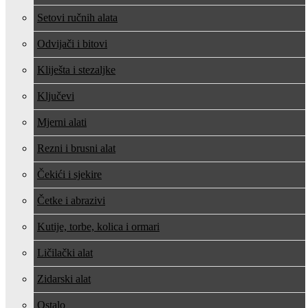
Setovi ručnih alata
Odvijači i bitovi
Kliješta i stezaljke
Ključevi
Mjerni alati
Rezni i brusni alat
Čekići i sjekire
Četke i abrazivi
Kutije, torbe, kolica i ormari
Ličilački alat
Zidarski alat
Ostalo