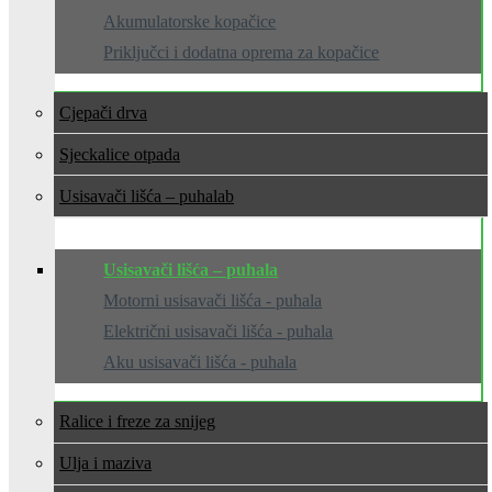
Akumulatorske kopačice
Priključci i dodatna oprema za kopačice
Cjepači drva
Sjeckalice otpada
Usisavači lišća – puhala
Usisavači lišća – puhala
Motorni usisavači lišća - puhala
Električni usisavači lišća - puhala
Aku usisavači lišća - puhala
Ralice i freze za snijeg
Ulja i maziva