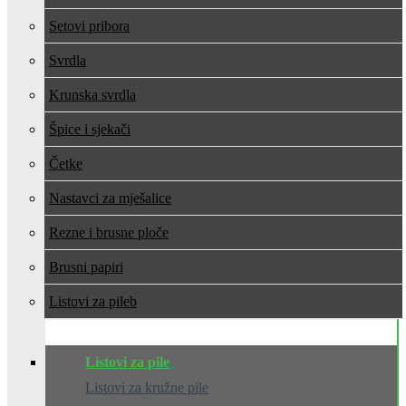
Setovi pribora
Svrdla
Krunska svrdla
Špice i sjekači
Četke
Nastavci za mješalice
Rezne i brusne ploče
Brusni papiri
Listovi za pile
Listovi za pile
Listovi za kružne pile