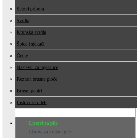
Setovi pribora
Svrdla
Krunska svrdla
Špice i sjekači
Četke
Nastavci za mješalice
Rezne i brusne ploče
Brusni papiri
Listovi za pile
Listovi za pile
Listovi za kružne pile