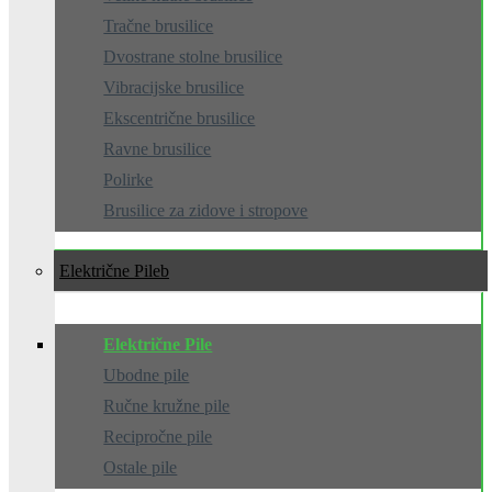
Tračne brusilice
Dvostrane stolne brusilice
Vibracijske brusilice
Ekscentrične brusilice
Ravne brusilice
Polirke
Brusilice za zidove i stropove
Električne Pile
Električne Pile
Ubodne pile
Ručne kružne pile
Recipročne pile
Ostale pile