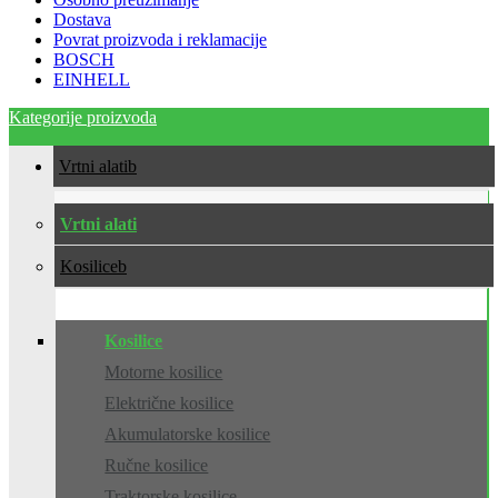
Dostava
Povrat proizvoda i reklamacije
BOSCH
EINHELL
Kategorije proizvoda
Vrtni alati
Vrtni alati
Kosilice
Kosilice
Motorne kosilice
Električne kosilice
Akumulatorske kosilice
Ručne kosilice
Traktorske kosilice