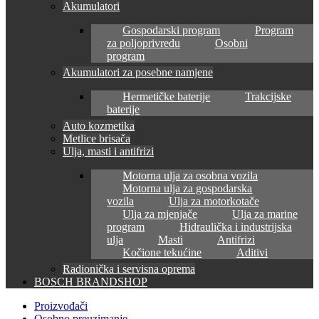
Akumulatori
Gospodarski program
Program
za poljoprivredu
Osobni
program
Akumulatori za posebne namjene
Hermetičke baterije
Trakcijske
baterije
Auto kozmetika
Metlice brisača
Ulja, masti i antifrizi
Motorna ulja za osobna vozila
Motorna ulja za gospodarska
vozila
Ulja za motorkotače
Ulja za mjenjače
Ulja za marine
program
Hidraulička i industrijska
ulja
Masti
Antifrizi
Kočione tekućine
Aditivi
Radionička i servisna oprema
BOSCH BRANDSHOP
Proizvođači
Osobno preuzimanje