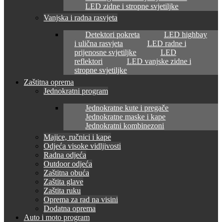
LED zidne i stropne svjetiljke
Vanjska i radna rasvjeta
Detektori pokreta
LED highbay
i ulična rasvjeta
LED radne i
prijenosne svjetiljke
LED
reflektori
LED vanjske zidne i
stropne svjetiljke
Zaštitna oprema
Jednokratni program
Jednokratne kute i pregače
Jednokratne maske i kape
Jednokratni kombinezoni
Majice, ručnici i kape
Odjeća visoke vidljivosti
Radna odjeća
Outdoor odjeća
Zaštitna obuća
Zaštita glave
Zaštita ruku
Oprema za rad na visini
Dodatna oprema
Auto i moto program