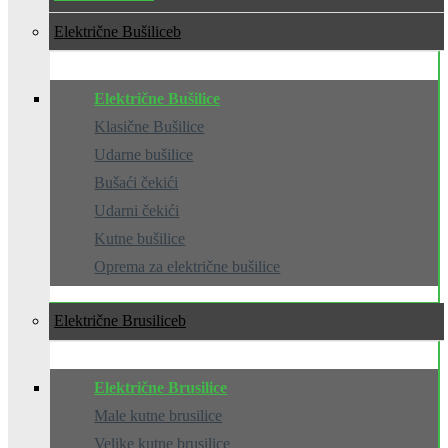
Električne Bušilice
Električne Bušilice
Klasične Bušilice
Udarne bušilice
Bušaći čekići
Udarni čekići
Kutne bušilice
Oprema za električne bušilice
Električne Brusilice
Električne Brusilice
Male kutne brusilice
Velike kutne brusilice