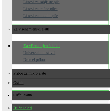
Listovi za sabljaste pile
Listovi za tračne pilee
Listovi za ubodne pile
Za višenamjenski alat
Za višenamjenski alat
Univerzalni nastavci
Dremel pribor
Pribor za mikro alate
Ostalo
Ručni alati
Ručni alati