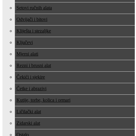
Setovi ručnih alata
Odvijači i bitovi
Kliješta i stezaljke
Ključevi
Mjerni alati
Rezni i brusni alat
Čekići i sjekire
Četke i abrazivi
Kutije, torbe, kolica i ormari
Ličilački alat
Zidarski alat
Ostalo