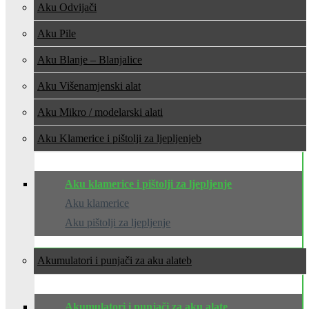
Aku Odvijači
Aku Pile
Aku Blanje – Blanjalice
Aku Višenamjenski alat
Aku Mikro / modelarski alati
Aku Klamerice i pištolji za ljepljenje
Aku klamerice i pištolji za ljepljenje
Aku klamerice
Aku pištolji za ljepljenje
Akumulatori i punjači za aku alate
Akumulatori i punjači za aku alate