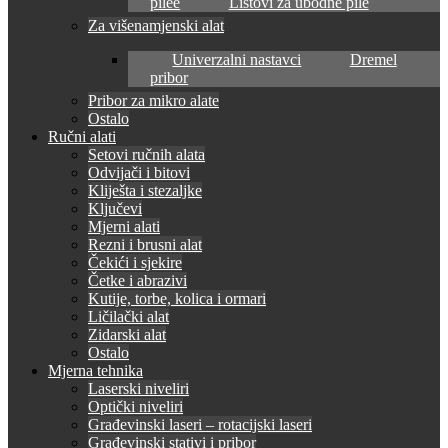
pilee
Listovi za ubodne pile
Za višenamjenski alat
Univerzalni nastavci
Dremel
pribor
Pribor za mikro alate
Ostalo
Ručni alati
Setovi ručnih alata
Odvijači i bitovi
Kliješta i stezaljke
Ključevi
Mjerni alati
Rezni i brusni alat
Čekići i sjekire
Četke i abrazivi
Kutije, torbe, kolica i ormari
Ličilački alat
Zidarski alat
Ostalo
Mjerna tehnika
Laserski niveliri
Optički niveliri
Građevinski laseri – rotacijski laseri
Građevinski stativi i pribor