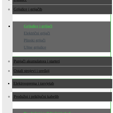
Grijalice i grijači
Grijalice i grijači
Električni grijači
Plinski grijači
Uljne grijalice
Punjači akumulatora i starteri
Ostali strojevi i uređaji
Elektrooprema i rasvjeta
Produžni i priključni kabeli