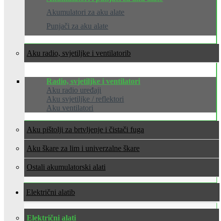
Akumulatori za aku alate
Punjači za aku alate
Aku radio, svjetiljke i ventilatori
Radio, svjetiljke i ventilatori
Aku radio uređaji
Aku svjetiljke / reflektori
Aku ventilatori
Aku pištolji za brtvljenje i čistači fuga
Aku škare za lim i univerzalne škare
Ostali akumulatorski alati
Električni alati
Električni alati