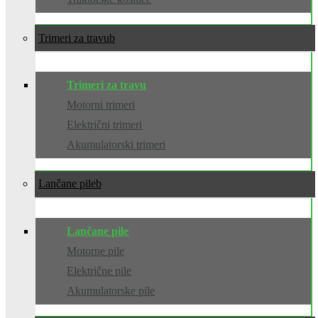
Trimeri za travu
Trimeri za travu
Motorni trimeri
Električni trimeri
Akumulatorski trimeri
Lančane pile
Lančane pile
Motorne pile
Električne pile
Akumulatorske pile