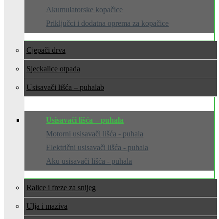
Akumulatorske kopačice
Priključci i dodatna oprema za kopačice
Cjepači drva
Sjeckalice otpada
Usisavači lišća – puhala
Usisavači lišća – puhala
Motorni usisavači lišća - puhala
Električni usisavači lišća - puhala
Aku usisavači lišća - puhala
Ralice i freze za snijeg
Ulja i maziva