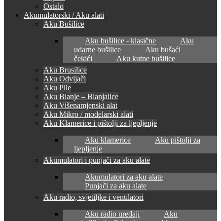
Ostalo
Akumulatorski / Aku alati
Aku Bušilice
Aku bušilice - klasične
Aku
udarne bušilice
Aku bušaći
čekići
Aku kutne bušilice
Aku Brusilice
Aku Odvijači
Aku Pile
Aku Blanje – Blanjalice
Aku Višenamjenski alat
Aku Mikro / modelarski alati
Aku Klamerice i pištolji za ljepljenje
Aku klamerice
Aku pištolji za
ljepljenje
Akumulatori i punjači za aku alate
Akumulatori za aku alate
Punjači za aku alate
Aku radio, svjetiljke i ventilatori
Aku radio uređaji
Aku