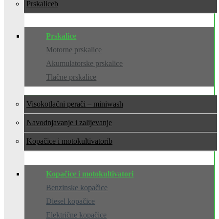
Prskalice
Prskalice
Motorne prskalice
Akumulatorske prskalice
Tlačne prskalice
Visokotlačni perači – miniwash
Navodnjavanje i zalijevanje
Kopačice i motokultivatori
Kopačice i motokultivatori
Benzinske kopačice
Diesel kopačice
Električne kopačice