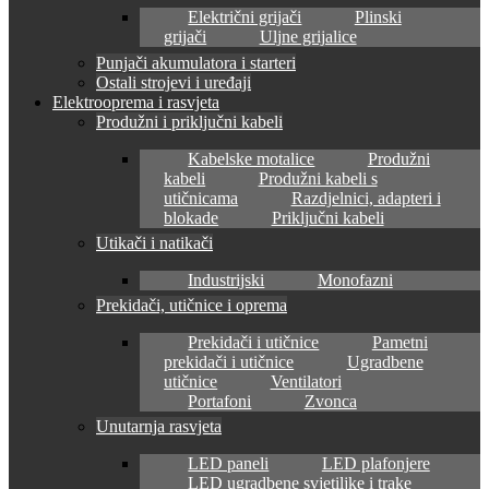
Električni grijači
Plinski
grijači
Uljne grijalice
Punjači akumulatora i starteri
Ostali strojevi i uređaji
Elektrooprema i rasvjeta
Produžni i priključni kabeli
Kabelske motalice
Produžni
kabeli
Produžni kabeli s
utičnicama
Razdjelnici, adapteri i
blokade
Priključni kabeli
Utikači i natikači
Industrijski
Monofazni
Prekidači, utičnice i oprema
Prekidači i utičnice
Pametni
prekidači i utičnice
Ugradbene
utičnice
Ventilatori
Portafoni
Zvonca
Unutarnja rasvjeta
LED paneli
LED plafonjere
LED ugradbene svjetiljke i trake