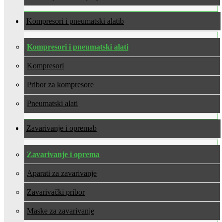
Kompresori i pneumatski alati
Kompresori i pneumatski alati
Kompresori
Pribor za kompresore
Pneumatski alati
Zavarivanje i oprema
Zavarivanje i oprema
Aparati za zavarivanje
Zavarivački pribor
Maske za zavarivanje