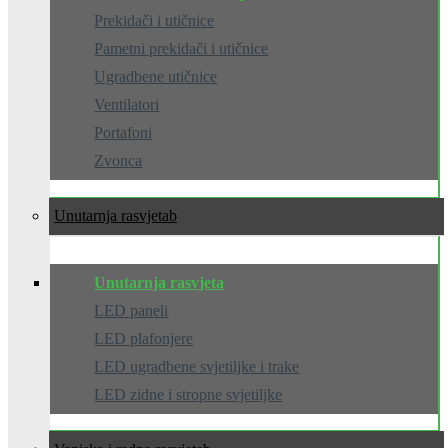
Prekidači i utičnice
Pametni prekidači i utičnice
Ugradbene utičnice
Ventilatori
Portafoni
Zvonca
Unutarnja rasvjeta
Unutarnja rasvjeta
LED paneli
LED plafonjere
LED ugradbene svjetiljke i trake
LED zidne i stropne svjetiljke