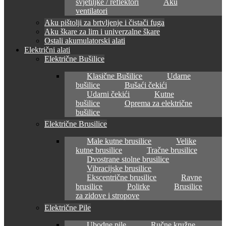
svjetiljke / reflektori
Aku
ventilatori
Aku pištolji za brtvljenje i čistači fuga
Aku škare za lim i univerzalne škare
Ostali akumulatorski alati
Električni alati
Električne Bušilice
Klasične Bušilice
Udarne
bušilice
Bušaći čekići
Udarni čekići
Kutne
bušilice
Oprema za električne
bušilice
Električne Brusilice
Male kutne brusilice
Velike
kutne brusilice
Tračne brusilice
Dvostrane stolne brusilice
Vibracijske brusilice
Ekscentrične brusilice
Ravne
brusilice
Polirke
Brusilice
za zidove i stropove
Električne Pile
Ubodne pile
Ručne kružne