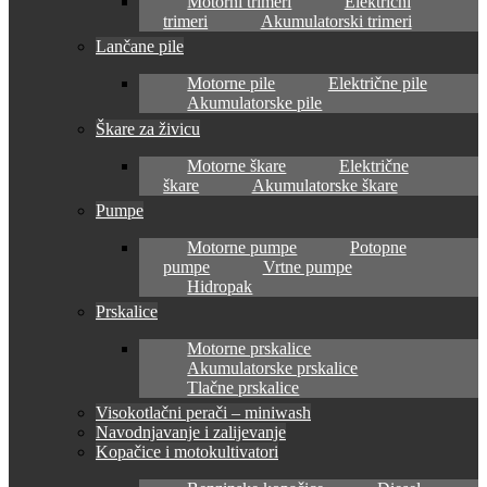
Motorni trimeri
Električni
trimeri
Akumulatorski trimeri
Lančane pile
Motorne pile
Električne pile
Akumulatorske pile
Škare za živicu
Motorne škare
Električne
škare
Akumulatorske škare
Pumpe
Motorne pumpe
Potopne
pumpe
Vrtne pumpe
Hidropak
Prskalice
Motorne prskalice
Akumulatorske prskalice
Tlačne prskalice
Visokotlačni perači – miniwash
Navodnjavanje i zalijevanje
Kopačice i motokultivatori