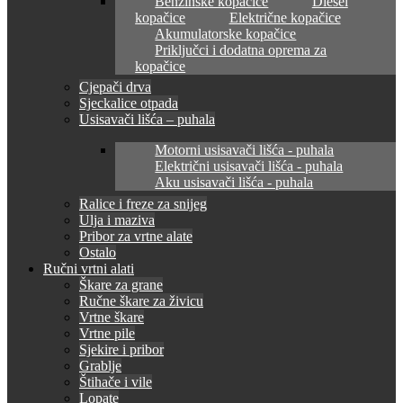
Benzinske kopačice
Diesel
kopačice
Električne kopačice
Akumulatorske kopačice
Priključci i dodatna oprema za
kopačice
Cjepači drva
Sjeckalice otpada
Usisavači lišća – puhala
Motorni usisavači lišća - puhala
Električni usisavači lišća - puhala
Aku usisavači lišća - puhala
Ralice i freze za snijeg
Ulja i maziva
Pribor za vrtne alate
Ostalo
Ručni vrtni alati
Škare za grane
Ručne škare za živicu
Vrtne škare
Vrtne pile
Sjekire i pribor
Grablje
Štihače i vile
Lopate