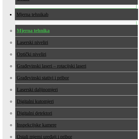
Mjerna tehnika
Mjerna tehnika
Laserski niveliri
Optički niveliri
Građevinski laseri – rotacijski laseri
Građevinski stativi i pribor
Laserski daljinomjeri
Digitalni kutomjeri
Digitalni detektori
Inspekcijske kamere
Ostali mjerni uređaji i pribor