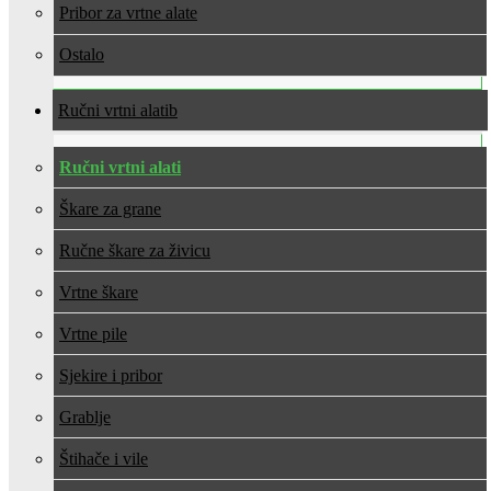
Pribor za vrtne alate
Ostalo
Ručni vrtni alati
Ručni vrtni alati
Škare za grane
Ručne škare za živicu
Vrtne škare
Vrtne pile
Sjekire i pribor
Grablje
Štihače i vile