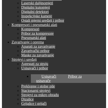
Laserski daljinomjeri
Digitalni kutomjeri
Digitalni detektori
Inspekcijske kamere
Ostali mjerni uređaji i pribor
Kompresori i pneumatski alati
Kompresori
Pribor za kompresore
Pneumatski alati
Zavarivanje i oprema
Aparati za zavarivanje
Zavarivački pribor
Maske za zavarivanje
Strojevi i uređaji
Agregati za struju
Usisavači i pribor
Usisavači
Pribor za
usisavače
Preklopne i stolne pile
Stacionarni strojevi
Strojevi za mikro obradu
Dizalice
Grijalice i grijači