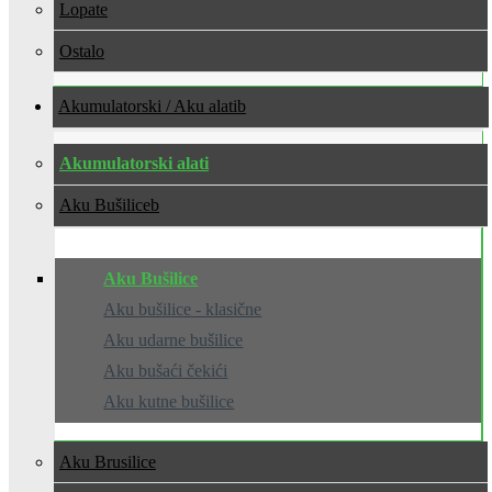
Lopate
Ostalo
Akumulatorski / Aku alati
Akumulatorski alati
Aku Bušilice
Aku Bušilice
Aku bušilice - klasične
Aku udarne bušilice
Aku bušaći čekići
Aku kutne bušilice
Aku Brusilice