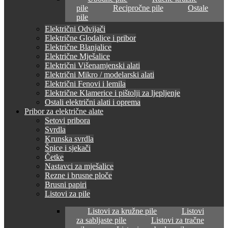
pile
Recipročne pile
Ostale
pile
Električni Odvijači
Električne Glodalice i pribor
Električne Blanjalice
Električne Mješalice
Električni Višenamjenski alati
Električni Mikro / modelarski alati
Električni Fenovi i lemila
Električne Klamerice i pištolji za ljepljenje
Ostali električni alati i oprema
Pribor za električne alate
Setovi pribora
Svrdla
Krunska svrdla
Špice i sjekači
Četke
Nastavci za mješalice
Rezne i brusne ploče
Brusni papiri
Listovi za pile
Listovi za kružne pile
Listovi
za sabljaste pile
Listovi za tračne