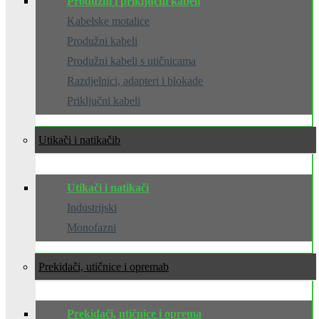
Produžni i priključni kabeli
Kabelske motalice
Produžni kabeli
Produžni kabeli s utičnicama
Razdjelnici, adapteri i blokade
Priključni kabeli
Utikači i natikači
Utikači i natikači
Industrijski
Monofazni
Prekidači, utičnice i oprema
Prekidači, utičnice i oprema