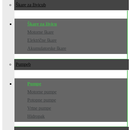
Škare za živicu
Škare za živicu
Motorne škare
Električne škare
Akumulatorske škare
Pumpe
Pumpe
Motorne pumpe
Potopne pumpe
Vrtne pumpe
Hidropak