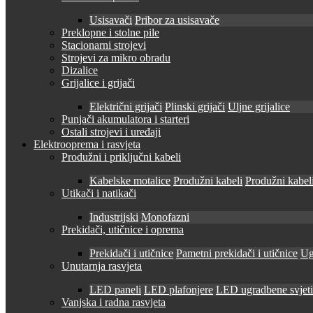
Usisavači
Pribor za usisavače
Preklopne i stolne pile
Stacionarni strojevi
Strojevi za mikro obradu
Dizalice
Grijalice i grijači
Električni grijači
Plinski grijači
Uljne grijalice
Punjači akumulatora i starteri
Ostali strojevi i uređaji
Elektrooprema i rasvjeta
Produžni i priključni kabeli
Kabelske motalice
Produžni kabeli
Produžni kabeli
Utikači i natikači
Industrijski
Monofazni
Prekidači, utičnice i oprema
Prekidači i utičnice
Pametni prekidači i utičnice
Ug
Unutarnja rasvjeta
LED paneli
LED plafonjere
LED ugradbene svjetil
Vanjska i radna rasvjeta