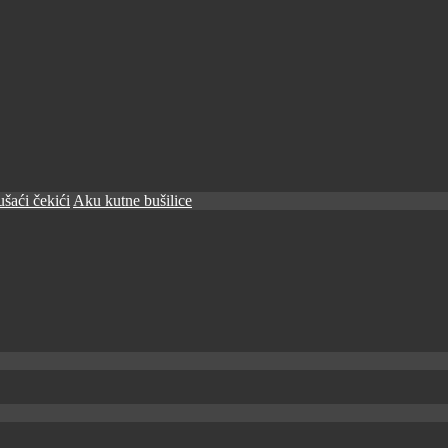
šaći čekići
Aku kutne bušilice