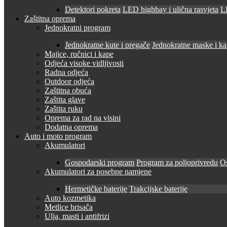
Detektori pokreta
LED highbay i ulična rasvjeta
LE
Zaštitna oprema
Jednokratni program
Jednokratne kute i pregače
Jednokratne maske i k
Majice, ručnici i kape
Odjeća visoke vidljivosti
Radna odjeća
Outdoor odjeća
Zaštitna obuća
Zaštita glave
Zaštita ruku
Oprema za rad na visini
Dodatna oprema
Auto i moto program
Akumulatori
Gospodarski program
Program za poljoprivredu
O
Akumulatori za posebne namjene
Hermetičke baterije
Trakcijske baterije
Auto kozmetika
Metlice brisača
Ulja, masti i antifrizi