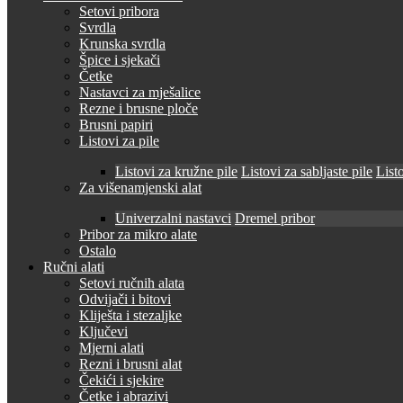
Setovi pribora
Svrdla
Krunska svrdla
Špice i sjekači
Četke
Nastavci za mješalice
Rezne i brusne ploče
Brusni papiri
Listovi za pile
Listovi za kružne pile
Listovi za sabljaste pile
Listo
Za višenamjenski alat
Univerzalni nastavci
Dremel pribor
Pribor za mikro alate
Ostalo
Ručni alati
Setovi ručnih alata
Odvijači i bitovi
Kliješta i stezaljke
Ključevi
Mjerni alati
Rezni i brusni alat
Čekići i sjekire
Četke i abrazivi