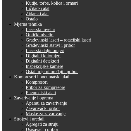
Kutije, torbe, kolica i ormari
Ličilački alat
Zidarski alat
Ostalo
Mjerna tehnika
Laserski niveliri
Optički niveliri
Građevinski laseri – rotacijski laseri
Građevinski stativi i pribor
Laserski daljinomjeri
Digitalni kutomjeri
Digitalni detektori
Inspekcijske kamere
Ostali mjerni uređaji i pribor
Kompresori i pneumatski alati
Kompresori
Pribor za kompresore
Pneumatski alati
Zavarivanje i oprema
Aparati za zavarivanje
Zavarivački pribor
Maske za zavarivanje
Strojevi i uređaji
Agregati za struju
Usisavači i pribor