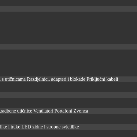
 s utičnicama
Razdjelnici, adapteri i blokade
Priključni kabeli
radbene utičnice
Ventilatori
Portafoni
Zvonca
jke i trake
LED zidne i stropne svjetiljke