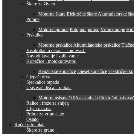
Škare za živicu
Motorne škare
Električne škare
Akumulatorske ška
Pumpe
Motorne pumpe
Potopne pumpe
Vrtne pumpe
Hid
Prskalice
Motorne prskalice
Akumulatorske prskalice
Tlačne
Visokotlačni perači – miniwash
Navodnjavanje i zalijevanje
Kopačice i motokultivatori
Benzinske kopačice
Diesel kopačice
Električne ko
Cjepači drva
Sjeckalice otpada
Usisavači lišća – puhala
Motorni usisavači lišća - puhala
Električni usisavač
Ralice i freze za snijeg
Ulja i maziva
Pribor za vrtne alate
Ostalo
Ručni vrtni alati
Škare za grane