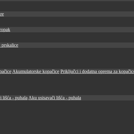
re
ropak
 prskalice
pačice
Akumulatorske kopačice
Priključci i dodatna oprema za kopačic
i lišća - puhala
Aku usisavači lišća - puhala