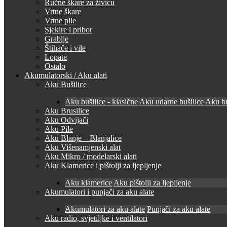
Ručne škare za živicu
Vrtne škare
Vrtne pile
Sjekire i pribor
Grablje
Štihače i vile
Lopate
Ostalo
Akumulatorski / Aku alati
Aku Bušilice
Aku bušilice - klasične
Aku udarne bušilice
Aku bu
Aku Brusilice
Aku Odvijači
Aku Pile
Aku Blanje – Blanjalice
Aku Višenamjenski alat
Aku Mikro / modelarski alati
Aku Klamerice i pištolji za ljepljenje
Aku klamerice
Aku pištolji za ljepljenje
Akumulatori i punjači za aku alate
Akumulatori za aku alate
Punjači za aku alate
Aku radio, svjetiljke i ventilatori