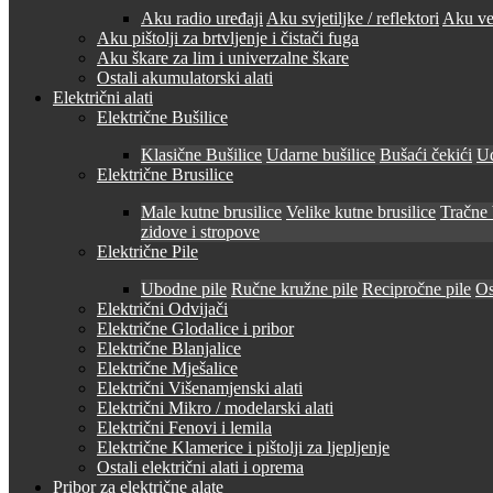
Aku radio uređaji
Aku svjetiljke / reflektori
Aku ven
Aku pištolji za brtvljenje i čistači fuga
Aku škare za lim i univerzalne škare
Ostali akumulatorski alati
Električni alati
Električne Bušilice
Klasične Bušilice
Udarne bušilice
Bušaći čekići
Ud
Električne Brusilice
Male kutne brusilice
Velike kutne brusilice
Tračne 
zidove i stropove
Električne Pile
Ubodne pile
Ručne kružne pile
Recipročne pile
Os
Električni Odvijači
Električne Glodalice i pribor
Električne Blanjalice
Električne Mješalice
Električni Višenamjenski alati
Električni Mikro / modelarski alati
Električni Fenovi i lemila
Električne Klamerice i pištolji za ljepljenje
Ostali električni alati i oprema
Pribor za električne alate