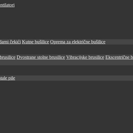
tilatori
arni čekići
Kutne bušilice
Oprema za električne bušilice
brusilice
Dvostrane stolne brusilice
Vibracijske brusilice
Ekscentrične b
tale pile