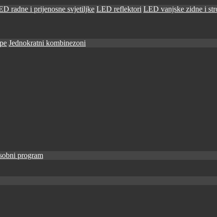
D radne i prijenosne svjetiljke
LED reflektori
LED vanjske zidne i stro
ape
Jednokratni kombinezoni
sobni program