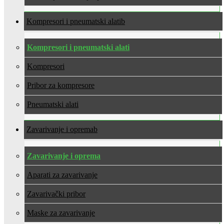
Kompresori i pneumatski alati
Kompresori i pneumatski alati
Kompresori
Pribor za kompresore
Pneumatski alati
Zavarivanje i oprema
Zavarivanje i oprema
Aparati za zavarivanje
Zavarivački pribor
Maske za zavarivanje