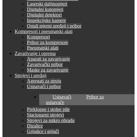
Laserski daljinomjeri
Digitalni kutomjeri
Digitalni detektori
Inspekcijske kamere
Ostali mjerni uređaji i pribor
Kompresori i pneumatski alati
Kompresori
Pribor za kompresore
Pneumatski alati
Zavarivanje i oprema
Aparati za zavarivanje
Zavarivački pribor
Maske za zavarivanje
Strojevi i uređaji
Agregati za struju
Usisavači i pribor
Usisavači
Pribor za
usisavače
Preklopne i stolne pile
Stacionarni strojevi
Strojevi za mikro obradu
Dizalice
Grijalice i grijači