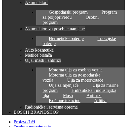
Akumulatori
Gospodarski program
Program
za poljoprivredu
Osobni
program
Akumulatori za posebne namjene
Hermetičke baterije
Trakcijske
baterije
Auto kozmetika
Metlice brisača
Ulja, masti i antifrizi
Motorna ulja za osobna vozila
Motorna ulja za gospodarska
vozila
Ulja za motorkotače
Ulja za mjenjače
Ulja za marine
program
Hidraulička i industrijska
ulja
Masti
Antifrizi
Kočione tekućine
Aditivi
Radionička i servisna oprema
BOSCH BRANDSHOP
Proizvođači
Osobno preuzimanje