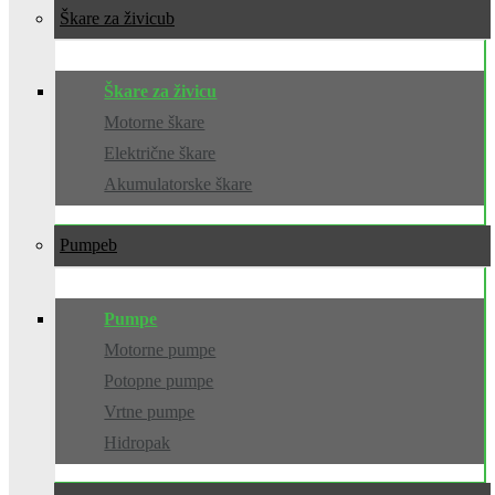
Škare za živicu
Škare za živicu
Motorne škare
Električne škare
Akumulatorske škare
Pumpe
Pumpe
Motorne pumpe
Potopne pumpe
Vrtne pumpe
Hidropak