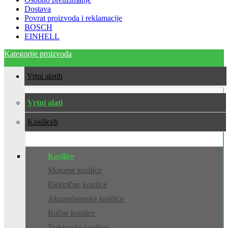
Dostava
Povrat proizvoda i reklamacije
BOSCH
EINHELL
Kategorije proizvoda
Vrtni alati
Vrtni alati
Kosilice
Kosilice
Motorne kosilice
Električne kosilice
Akumulatorske kosilice
Ručne kosilice
Traktorske kosilice