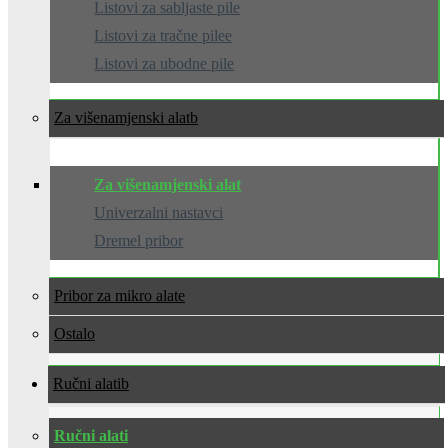
Listovi za sabljaste pile
Listovi za tračne pilee
Listovi za ubodne pile
Za višenamjenski alat
Za višenamjenski alat
Univerzalni nastavci
Dremel pribor
Pribor za mikro alate
Ostalo
Ručni alati
Ručni alati