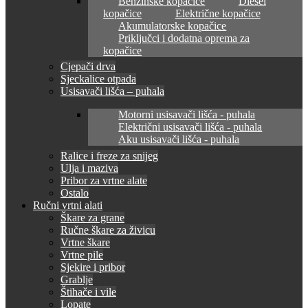
Benzinske kopačice
Diesel
kopačice
Električne kopačice
Akumulatorske kopačice
Priključci i dodatna oprema za
kopačice
Cjepači drva
Sjeckalice otpada
Usisavači lišća – puhala
Motorni usisavači lišća - puhala
Električni usisavači lišća - puhala
Aku usisavači lišća - puhala
Ralice i freze za snijeg
Ulja i maziva
Pribor za vrtne alate
Ostalo
Ručni vrtni alati
Škare za grane
Ručne škare za živicu
Vrtne škare
Vrtne pile
Sjekire i pribor
Grablje
Štihače i vile
Lopate