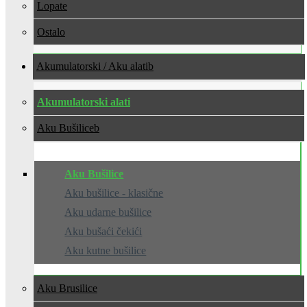
Lopate
Ostalo
Akumulatorski / Aku alati
Akumulatorski alati
Aku Bušilice
Aku Bušilice
Aku bušilice - klasične
Aku udarne bušilice
Aku bušaći čekići
Aku kutne bušilice
Aku Brusilice