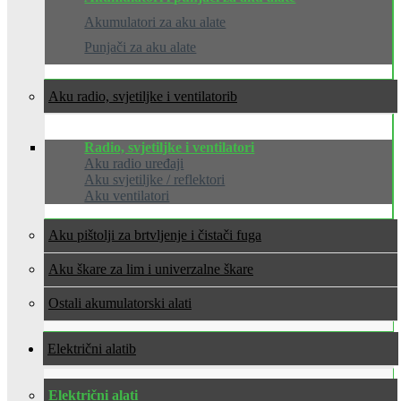
Akumulatori za aku alate
Punjači za aku alate
Aku radio, svjetiljke i ventilatori
Radio, svjetiljke i ventilatori
Aku radio uređaji
Aku svjetiljke / reflektori
Aku ventilatori
Aku pištolji za brtvljenje i čistači fuga
Aku škare za lim i univerzalne škare
Ostali akumulatorski alati
Električni alati
Električni alati