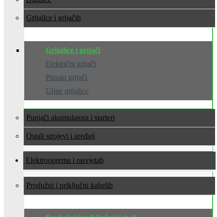
Grijalice i grijači
Grijalice i grijači
Električni grijači
Plinski grijači
Uljne grijalice
Punjači akumulatora i starteri
Ostali strojevi i uređaji
Elektrooprema i rasvjeta
Produžni i priključni kabeli