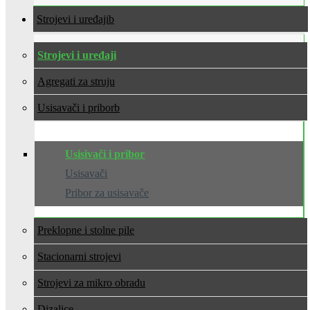
Strojevi i uređaji
Strojevi i uređaji
Agregati za struju
Usisavači i pribor
Usisivači i pribor
Usisavači
Pribor za usisavače
Preklopne i stolne pile
Stacionarni strojevi
Strojevi za mikro obradu
Dizalice