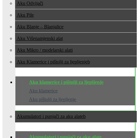
Aku Odvijači
Aku Pile
Aku Blanje – Blanjalice
Aku Višenamjenski alat
Aku Mikro / modelarski alati
Aku Klamerice i pištolji za ljepljenje
Aku klamerice i pištolji za ljepljenje
Aku klamerice
Aku pištolji za ljepljenje
Akumulatori i punjači za aku alate
Akumulatori i punjači za aku alate