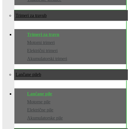
Trimeri za travu
Trimeri za travu
Motorni trimeri
Električni trimeri
Akumulatorski trimeri
Lančane pile
Lančane pile
Motorne pile
Električne pile
Akumulatorske pile