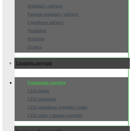
Prekidači i utičnice
Pametni prekidači i utičnice
Ugradbene utičnice
Ventilatori
Portafoni
Zvonca
Unutarnja rasvjeta
Unutarnja rasvjeta
LED paneli
LED plafonjere
LED ugradbene svjetiljke i trake
LED zidne i stropne svjetiljke