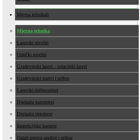
Mjerna tehnika
Mjerna tehnika
Laserski niveliri
Optički niveliri
Građevinski laseri – rotacijski laseri
Građevinski stativi i pribor
Laserski daljinomjeri
Digitalni kutomjeri
Digitalni detektori
Inspekcijske kamere
Ostali mjerni uređaji i pribor