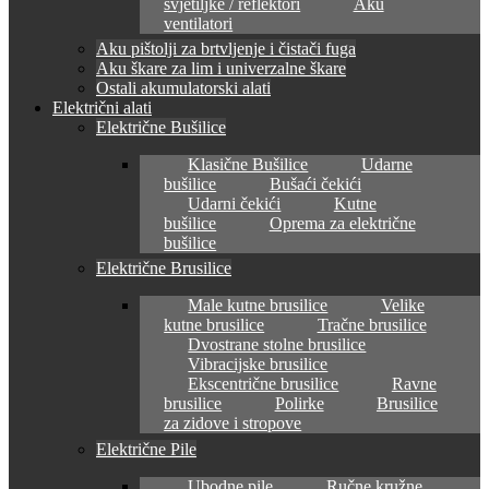
svjetiljke / reflektori
Aku
ventilatori
Aku pištolji za brtvljenje i čistači fuga
Aku škare za lim i univerzalne škare
Ostali akumulatorski alati
Električni alati
Električne Bušilice
Klasične Bušilice
Udarne
bušilice
Bušaći čekići
Udarni čekići
Kutne
bušilice
Oprema za električne
bušilice
Električne Brusilice
Male kutne brusilice
Velike
kutne brusilice
Tračne brusilice
Dvostrane stolne brusilice
Vibracijske brusilice
Ekscentrične brusilice
Ravne
brusilice
Polirke
Brusilice
za zidove i stropove
Električne Pile
Ubodne pile
Ručne kružne