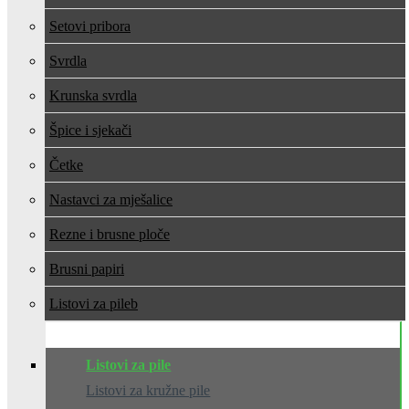
Setovi pribora
Svrdla
Krunska svrdla
Špice i sjekači
Četke
Nastavci za mješalice
Rezne i brusne ploče
Brusni papiri
Listovi za pile
Listovi za pile
Listovi za kružne pile