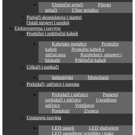
Električni grijači
Plinski
grijači
Uljne grijalice
Punjači akumulatora i starteri
Ostali strojevi i uređaji
Elektrooprema i rasvjeta
Produžni i priključni kabeli
Kabelske motalice
Produžni
kabeli
Produžni kabeli s
utičnicama
Razdjelnici, adapteri i
blokade
Priključni kabeli
Utikači i natikači
Industrijski
Monofazni
Prekidači, utičnice i oprema
Prekidači i utičnice
Pametni
prekidači i utičnice
Ugradbene
utičnice
Ventilatori
Portafoni
Zvonca
Unutarnja rasvjeta
LED paneli
LED plafonjere
LED ugradbene svjetiljke i trake