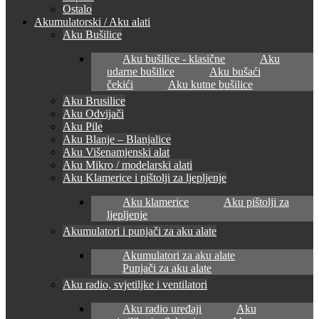
Ostalo
Akumulatorski / Aku alati
Aku Bušilice
Aku bušilice - klasične
Aku
udarne bušilice
Aku bušaći
čekići
Aku kutne bušilice
Aku Brusilice
Aku Odvijači
Aku Pile
Aku Blanje – Blanjalice
Aku Višenamjenski alat
Aku Mikro / modelarski alati
Aku Klamerice i pištolji za ljepljenje
Aku klamerice
Aku pištolji za
ljepljenje
Akumulatori i punjači za aku alate
Akumulatori za aku alate
Punjači za aku alate
Aku radio, svjetiljke i ventilatori
Aku radio uređaji
Aku