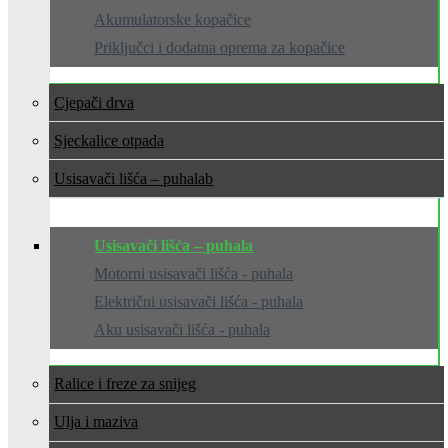
Akumulatorske kopačice
Priključci i dodatna oprema za kopačice
Cjepači drva
Sjeckalice otpada
Usisavači lišća – puhala
Usisavači lišća – puhala
Motorni usisavači lišća - puhala
Električni usisavači lišća - puhala
Aku usisavači lišća - puhala
Ralice i freze za snijeg
Ulja i maziva