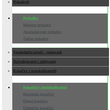
Prskalice
Prskalice
Motorne prskalice
Akumulatorske prskalice
Tlačne prskalice
Visokotlačni perači – miniwash
Navodnjavanje i zalijevanje
Kopačice i motokultivatori
Kopačice i motokultivatori
Benzinske kopačice
Diesel kopačice
Električne kopačice