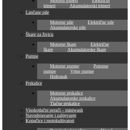
Motorni trimeri
Električni
trimeri
Akumulatorski trimeri
Lančane pile
Motorne pile
Električne pile
Akumulatorske pile
Škare za živicu
Motorne škare
Električne
škare
Akumulatorske škare
Pumpe
Motorne pumpe
Potopne
pumpe
Vrtne pumpe
Hidropak
Prskalice
Motorne prskalice
Akumulatorske prskalice
Tlačne prskalice
Visokotlačni perači – miniwash
Navodnjavanje i zalijevanje
Kopačice i motokultivatori