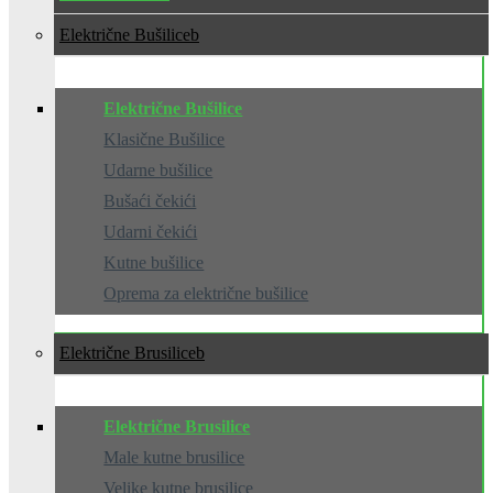
Električne Bušilice
Električne Bušilice
Klasične Bušilice
Udarne bušilice
Bušaći čekići
Udarni čekići
Kutne bušilice
Oprema za električne bušilice
Električne Brusilice
Električne Brusilice
Male kutne brusilice
Velike kutne brusilice