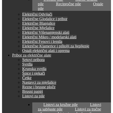
pile
Recipročne pile
Ostale
pile
Električni Odvijači
Električne Glodalice i pribor
Električne Blanjalice
Električne Mješalice
Električni Višenamjenski alati
Električni Mikro / modelarski alati
Električni Fenovi i lemila
Električne Klamerice i pištolji za ljepljenje
Ostali električni alati i oprema
Pribor za električne alate
Setovi pribora
Svrdla
Krunska svrdla
Špice i sjekači
Četke
Nastavci za mješalice
Rezne i brusne ploče
Brusni papiri
Listovi za pile
Listovi za kružne pile
Listovi
za sabljaste pile
Listovi za tračne