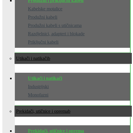
Produžni i priključni kabeli
Kabelske motalice
Produžni kabeli
Produžni kabeli s utičnicama
Razdjelnici, adapteri i blokade
Priključni kabeli
Utikači i natikači
Utikači i natikači
Industrijski
Monofazni
Prekidači, utičnice i oprema
Prekidači, utičnice i oprema