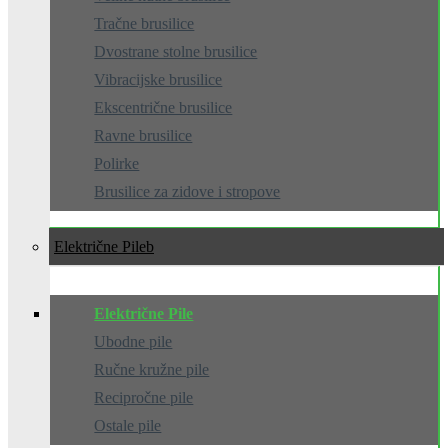
Tračne brusilice
Dvostrane stolne brusilice
Vibracijske brusilice
Ekscentrične brusilice
Ravne brusilice
Polirke
Brusilice za zidove i stropove
Električne Pile
Električne Pile
Ubodne pile
Ručne kružne pile
Recipročne pile
Ostale pile