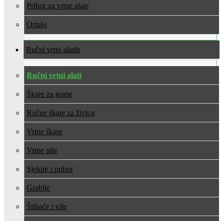
Pribor za vrtne alate
Ostalo
Ručni vrtni alati
Ručni vrtni alati
Škare za grane
Ručne škare za živicu
Vrtne škare
Vrtne pile
Sjekire i pribor
Grablje
Štihače i vile