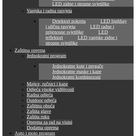
LED zidne i stropne svjetiljke
Vanjska i radna rasvjeta
Detektori pokreta
LED highbay
i ulična rasvjeta
LED radne i
prijenosne svjetiljke
LED
reflektori
LED vanjske zidne i
stropne svjetiljke
Zaštitna oprema
Jednokratni program
Jednokratne kute i pregače
Jednokratne maske i kape
Jednokratni kombinezoni
Majice, ručnici i kape
Odjeća visoke vidljivosti
Radna odjeća
Outdoor odjeća
Zaštitna obuća
Zaštita glave
Zaštita ruku
Oprema za rad na visini
Dodatna oprema
Auto i moto program