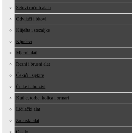
Setovi ručnih alata
Odvijači i bitovi
Kliješta i stezaljke
Ključevi
Mjerni alati
Rezni i brusni alat
Čekići i sjekire
Četke i abrazivi
Kutije, torbe, kolica i ormari
Ličilački alat
Zidarski alat
Ostalo