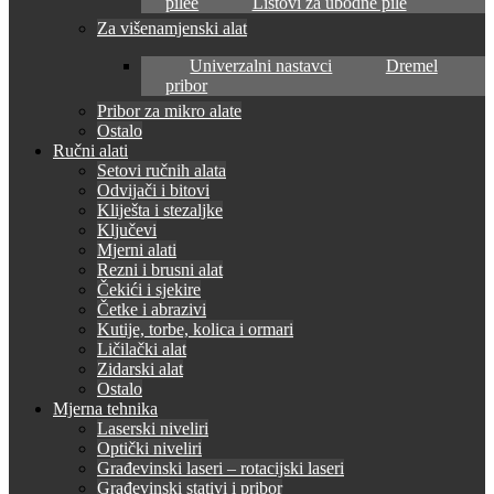
pilee
Listovi za ubodne pile
Za višenamjenski alat
Univerzalni nastavci
Dremel
pribor
Pribor za mikro alate
Ostalo
Ručni alati
Setovi ručnih alata
Odvijači i bitovi
Kliješta i stezaljke
Ključevi
Mjerni alati
Rezni i brusni alat
Čekići i sjekire
Četke i abrazivi
Kutije, torbe, kolica i ormari
Ličilački alat
Zidarski alat
Ostalo
Mjerna tehnika
Laserski niveliri
Optički niveliri
Građevinski laseri – rotacijski laseri
Građevinski stativi i pribor