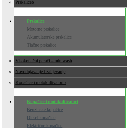
Prskalice
Prskalice
Motorne prskalice
Akumulatorske prskalice
Tlačne prskalice
Visokotlačni perači – miniwash
Navodnjavanje i zalijevanje
Kopačice i motokultivatori
Kopačice i motokultivatori
Benzinske kopačice
Diesel kopačice
Električne kopačice