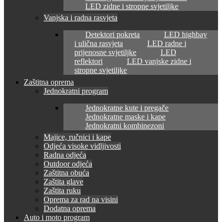
LED zidne i stropne svjetiljke
Vanjska i radna rasvjeta
Detektori pokreta
LED highbay
i ulična rasvjeta
LED radne i
prijenosne svjetiljke
LED
reflektori
LED vanjske zidne i
stropne svjetiljke
Zaštitna oprema
Jednokratni program
Jednokratne kute i pregače
Jednokratne maske i kape
Jednokratni kombinezoni
Majice, ručnici i kape
Odjeća visoke vidljivosti
Radna odjeća
Outdoor odjeća
Zaštitna obuća
Zaštita glave
Zaštita ruku
Oprema za rad na visini
Dodatna oprema
Auto i moto program