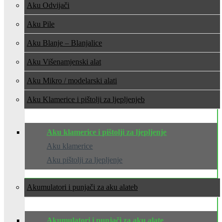
Aku Odvijači
Aku Pile
Aku Blanje – Blanjalice
Aku Višenamjenski alat
Aku Mikro / modelarski alati
Aku Klamerice i pištolji za ljepljenje
Aku klamerice i pištolji za ljepljenje
Aku klamerice
Aku pištolji za ljepljenje
Akumulatori i punjači za aku alate
Akumulatori i punjači za aku alate