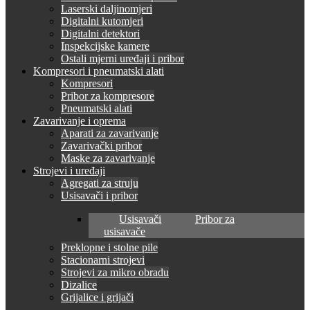
Laserski daljinomjeri
Digitalni kutomjeri
Digitalni detektori
Inspekcijske kamere
Ostali mjerni uređaji i pribor
Kompresori i pneumatski alati
Kompresori
Pribor za kompresore
Pneumatski alati
Zavarivanje i oprema
Aparati za zavarivanje
Zavarivački pribor
Maske za zavarivanje
Strojevi i uređaji
Agregati za struju
Usisavači i pribor
Usisavači
Pribor za
usisavače
Preklopne i stolne pile
Stacionarni strojevi
Strojevi za mikro obradu
Dizalice
Grijalice i grijači