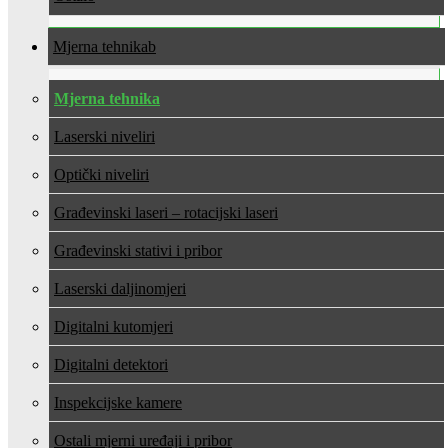
Mjerna tehnika
Mjerna tehnika
Laserski niveliri
Optički niveliri
Građevinski laseri – rotacijski laseri
Građevinski stativi i pribor
Laserski daljinomjeri
Digitalni kutomjeri
Digitalni detektori
Inspekcijske kamere
Ostali mjerni uređaji i pribor