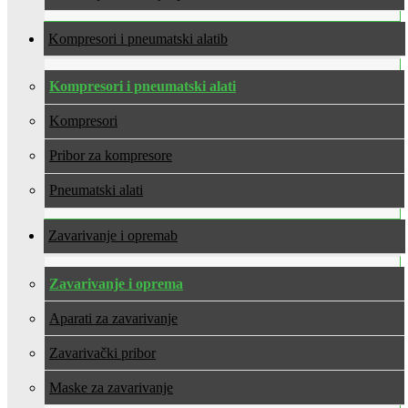
Kompresori i pneumatski alati
Kompresori i pneumatski alati
Kompresori
Pribor za kompresore
Pneumatski alati
Zavarivanje i oprema
Zavarivanje i oprema
Aparati za zavarivanje
Zavarivački pribor
Maske za zavarivanje