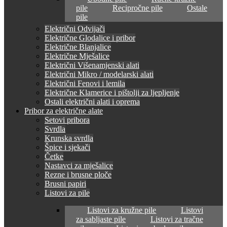
pile
Recipročne pile
Ostale
pile
Električni Odvijači
Električne Glodalice i pribor
Električne Blanjalice
Električne Mješalice
Električni Višenamjenski alati
Električni Mikro / modelarski alati
Električni Fenovi i lemila
Električne Klamerice i pištolji za ljepljenje
Ostali električni alati i oprema
Pribor za električne alate
Setovi pribora
Svrdla
Krunska svrdla
Špice i sjekači
Četke
Nastavci za mješalice
Rezne i brusne ploče
Brusni papiri
Listovi za pile
Listovi za kružne pile
Listovi
za sabljaste pile
Listovi za tračne