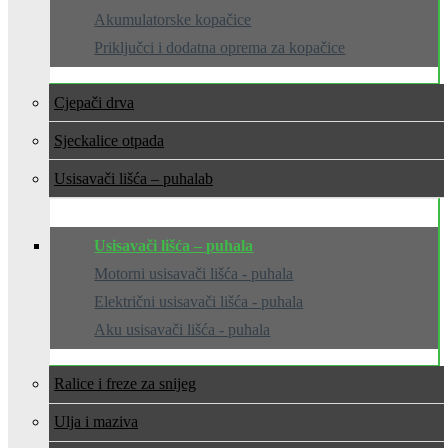
Akumulatorske kopačice
Priključci i dodatna oprema za kopačice
Cjepači drva
Sjeckalice otpada
Usisavači lišća – puhala
Usisavači lišća – puhala
Motorni usisavači lišća - puhala
Električni usisavači lišća - puhala
Aku usisavači lišća - puhala
Ralice i freze za snijeg
Ulja i maziva