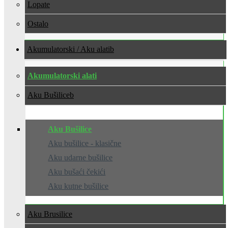
Lopate
Ostalo
Akumulatorski / Aku alati
Akumulatorski alati
Aku Bušilice
Aku Bušilice
Aku bušilice - klasične
Aku udarne bušilice
Aku bušaći čekići
Aku kutne bušilice
Aku Brusilice