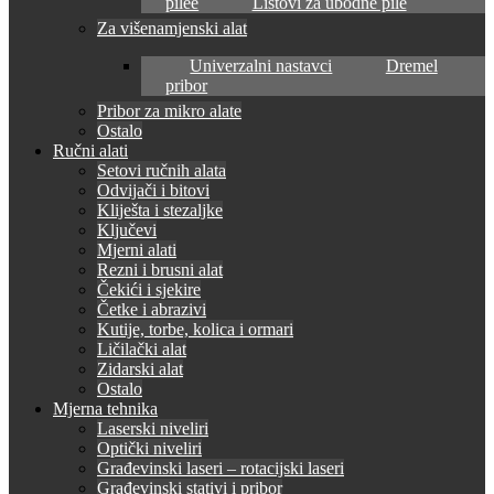
pilee
Listovi za ubodne pile
Za višenamjenski alat
Univerzalni nastavci
Dremel
pribor
Pribor za mikro alate
Ostalo
Ručni alati
Setovi ručnih alata
Odvijači i bitovi
Kliješta i stezaljke
Ključevi
Mjerni alati
Rezni i brusni alat
Čekići i sjekire
Četke i abrazivi
Kutije, torbe, kolica i ormari
Ličilački alat
Zidarski alat
Ostalo
Mjerna tehnika
Laserski niveliri
Optički niveliri
Građevinski laseri – rotacijski laseri
Građevinski stativi i pribor