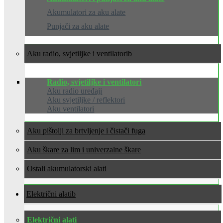
Akumulatori za aku alate
Punjači za aku alate
Aku radio, svjetiljke i ventilatori
Radio, svjetiljke i ventilatori
Aku radio uređaji
Aku svjetiljke / reflektori
Aku ventilatori
Aku pištolji za brtvljenje i čistači fuga
Aku škare za lim i univerzalne škare
Ostali akumulatorski alati
Električni alati
Električni alati