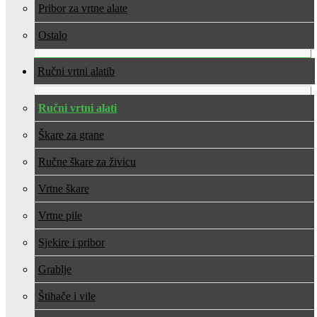
Pribor za vrtne alate
Ostalo
Ručni vrtni alati
Ručni vrtni alati
Škare za grane
Ručne škare za živicu
Vrtne škare
Vrtne pile
Sjekire i pribor
Grablje
Štihače i vile