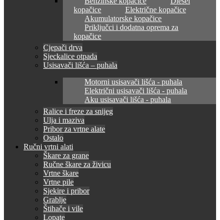
Benzinske kopačice
Diesel
kopačice
Električne kopačice
Akumulatorske kopačice
Priključci i dodatna oprema za
kopačice
Cjepači drva
Sjeckalice otpada
Usisavači lišća – puhala
Motorni usisavači lišća - puhala
Električni usisavači lišća - puhala
Aku usisavači lišća - puhala
Ralice i freze za snijeg
Ulja i maziva
Pribor za vrtne alate
Ostalo
Ručni vrtni alati
Škare za grane
Ručne škare za živicu
Vrtne škare
Vrtne pile
Sjekire i pribor
Grablje
Štihače i vile
Lopate