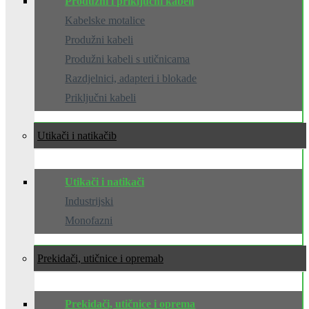
Produžni i priključni kabeli
Kabelske motalice
Produžni kabeli
Produžni kabeli s utičnicama
Razdjelnici, adapteri i blokade
Priključni kabeli
Utikači i natikači
Utikači i natikači
Industrijski
Monofazni
Prekidači, utičnice i oprema
Prekidači, utičnice i oprema