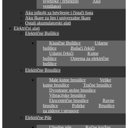
svjetiljke / reflektori
Aku
ventilatori
Aku pištolji za brtvljenje i čistači fuga
Aku škare za lim i univerzalne škare
Ostali akumulatorski alati
Električni alati
Električne Bušilice
Klasične Bušilice
Udarne
bušilice
Bušaći čekići
Udarni čekići
Kutne
bušilice
Oprema za električne
bušilice
Električne Brusilice
Male kutne brusilice
Velike
kutne brusilice
Tračne brusilice
Dvostrane stolne brusilice
Vibracijske brusilice
Ekscentrične brusilice
Ravne
brusilice
Polirke
Brusilice
za zidove i stropove
Električne Pile
Ubodne pile
Ručne kružne