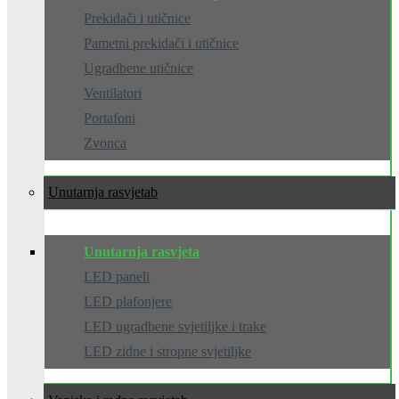
Prekidači i utičnice
Pametni prekidači i utičnice
Ugradbene utičnice
Ventilatori
Portafoni
Zvonca
Unutarnja rasvjeta
Unutarnja rasvjeta
LED paneli
LED plafonjere
LED ugradbene svjetiljke i trake
LED zidne i stropne svjetiljke