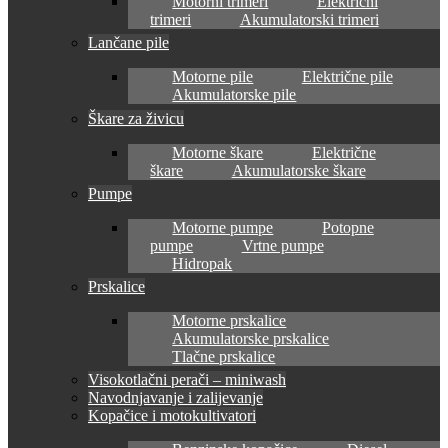
Motorni trimeri
Električni
trimeri
Akumulatorski trimeri
Lančane pile
Motorne pile
Električne pile
Akumulatorske pile
Škare za živicu
Motorne škare
Električne
škare
Akumulatorske škare
Pumpe
Motorne pumpe
Potopne
pumpe
Vrtne pumpe
Hidropak
Prskalice
Motorne prskalice
Akumulatorske prskalice
Tlačne prskalice
Visokotlačni perači – miniwash
Navodnjavanje i zalijevanje
Kopačice i motokultivatori