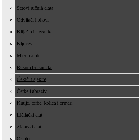
Setovi ručnih alata
Odvijači i bitovi
Kliješta i stezaljke
Ključevi
Mjerni alati
Rezni i brusni alat
Čekići i sjekire
Četke i abrazivi
Kutije, torbe, kolica i ormari
Ličilački alat
Zidarski alat
Ostalo