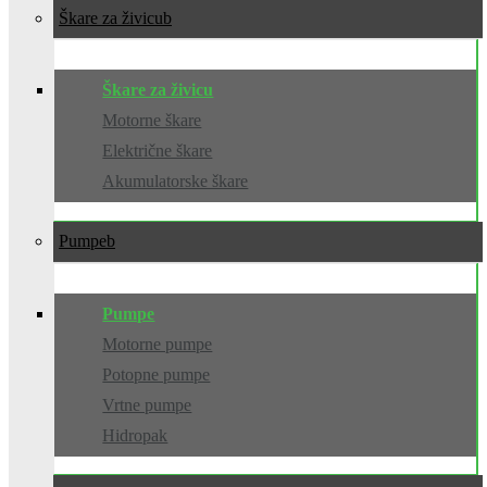
Škare za živicu
Škare za živicu
Motorne škare
Električne škare
Akumulatorske škare
Pumpe
Pumpe
Motorne pumpe
Potopne pumpe
Vrtne pumpe
Hidropak