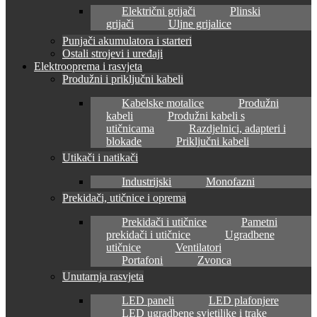
Električni grijači
Plinski
grijači
Uljne grijalice
Punjači akumulatora i starteri
Ostali strojevi i uređaji
Elektrooprema i rasvjeta
Produžni i priključni kabeli
Kabelske motalice
Produžni
kabeli
Produžni kabeli s
utičnicama
Razdjelnici, adapteri i
blokade
Priključni kabeli
Utikači i natikači
Industrijski
Monofazni
Prekidači, utičnice i oprema
Prekidači i utičnice
Pametni
prekidači i utičnice
Ugradbene
utičnice
Ventilatori
Portafoni
Zvonca
Unutarnja rasvjeta
LED paneli
LED plafonjere
LED ugradbene svjetiljke i trake