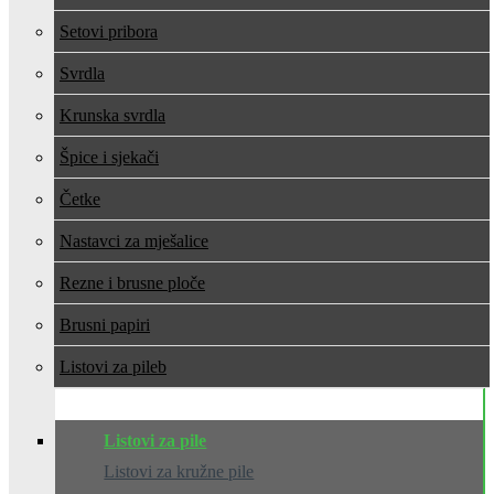
Setovi pribora
Svrdla
Krunska svrdla
Špice i sjekači
Četke
Nastavci za mješalice
Rezne i brusne ploče
Brusni papiri
Listovi za pile
Listovi za pile
Listovi za kružne pile