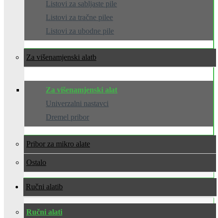
Listovi za sabljaste pile
Listovi za tračne pilee
Listovi za ubodne pile
Za višenamjenski alat
Za višenamjenski alat
Univerzalni nastavci
Dremel pribor
Pribor za mikro alate
Ostalo
Ručni alati
Ručni alati