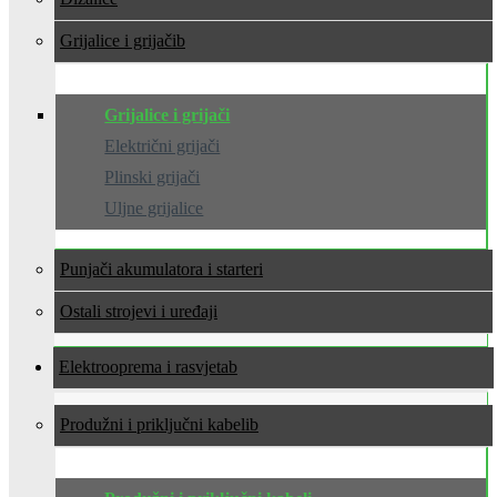
Grijalice i grijači
Grijalice i grijači
Električni grijači
Plinski grijači
Uljne grijalice
Punjači akumulatora i starteri
Ostali strojevi i uređaji
Elektrooprema i rasvjeta
Produžni i priključni kabeli