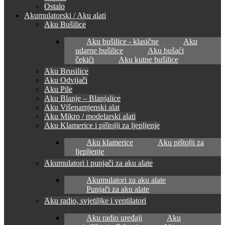
Ostalo
Akumulatorski / Aku alati
Aku Bušilice
Aku bušilice - klasične
Aku
udarne bušilice
Aku bušaći
čekići
Aku kutne bušilice
Aku Brusilice
Aku Odvijači
Aku Pile
Aku Blanje – Blanjalice
Aku Višenamjenski alat
Aku Mikro / modelarski alati
Aku Klamerice i pištolji za ljepljenje
Aku klamerice
Aku pištolji za
ljepljenje
Akumulatori i punjači za aku alate
Akumulatori za aku alate
Punjači za aku alate
Aku radio, svjetiljke i ventilatori
Aku radio uređaji
Aku