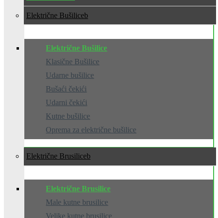
Električne Bušilice
Električne Bušilice
Klasične Bušilice
Udarne bušilice
Bušaći čekići
Udarni čekići
Kutne bušilice
Oprema za električne bušilice
Električne Brusilice
Električne Brusilice
Male kutne brusilice
Velike kutne brusilice