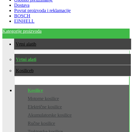
Dostava
Povrat proizvoda i reklamacije
BOSCH
EINHELL
Kategorije proizvoda
Vrtni alati
Vrtni alati
Kosilice
Kosilice
Motorne kosilice
Električne kosilice
Akumulatorske kosilice
Ručne kosilice
Traktorske kosilice