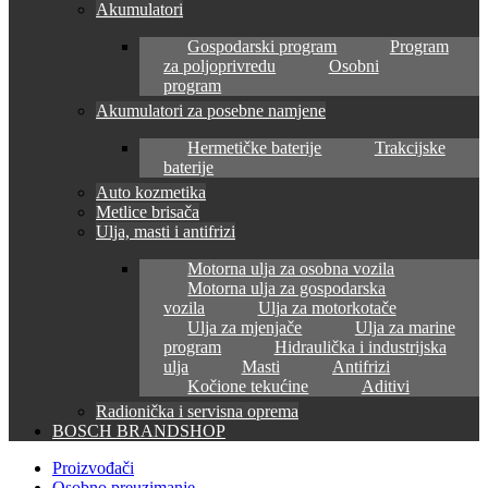
Akumulatori
Gospodarski program
Program
za poljoprivredu
Osobni
program
Akumulatori za posebne namjene
Hermetičke baterije
Trakcijske
baterije
Auto kozmetika
Metlice brisača
Ulja, masti i antifrizi
Motorna ulja za osobna vozila
Motorna ulja za gospodarska
vozila
Ulja za motorkotače
Ulja za mjenjače
Ulja za marine
program
Hidraulička i industrijska
ulja
Masti
Antifrizi
Kočione tekućine
Aditivi
Radionička i servisna oprema
BOSCH BRANDSHOP
Proizvođači
Osobno preuzimanje