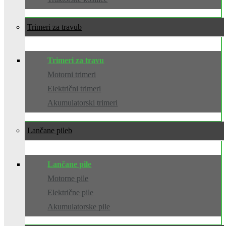
Trimeri za travu
Trimeri za travu
Motorni trimeri
Električni trimeri
Akumulatorski trimeri
Lančane pile
Lančane pile
Motorne pile
Električne pile
Akumulatorske pile