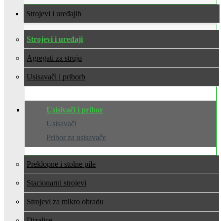
Strojevi i uređaji
Strojevi i uređaji
Agregati za struju
Usisavači i pribor
Usisivači i pribor
Usisavači
Pribor za usisavače
Preklopne i stolne pile
Stacionarni strojevi
Strojevi za mikro obradu
Dizalice