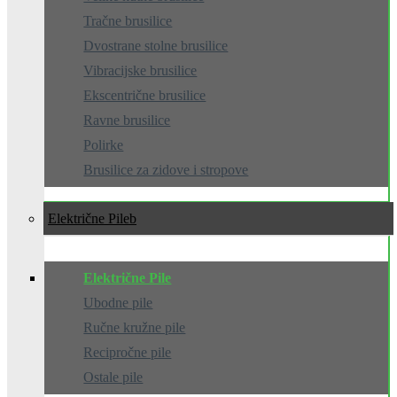
Tračne brusilice
Dvostrane stolne brusilice
Vibracijske brusilice
Ekscentrične brusilice
Ravne brusilice
Polirke
Brusilice za zidove i stropove
Električne Pile
Električne Pile
Ubodne pile
Ručne kružne pile
Recipročne pile
Ostale pile