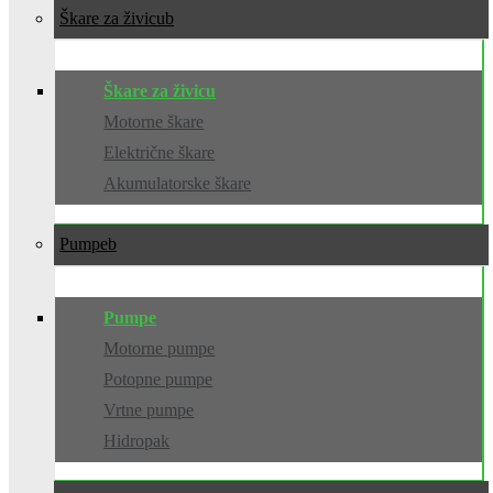
Škare za živicu
Škare za živicu
Motorne škare
Električne škare
Akumulatorske škare
Pumpe
Pumpe
Motorne pumpe
Potopne pumpe
Vrtne pumpe
Hidropak