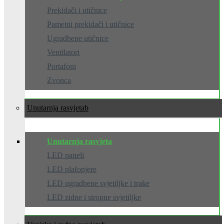
Prekidači i utičnice
Pametni prekidači i utičnice
Ugradbene utičnice
Ventilatori
Portafoni
Zvonca
Unutarnja rasvjeta
Unutarnja rasvjeta
LED paneli
LED plafonjere
LED ugradbene svjetiljke i trake
LED zidne i stropne svjetiljke