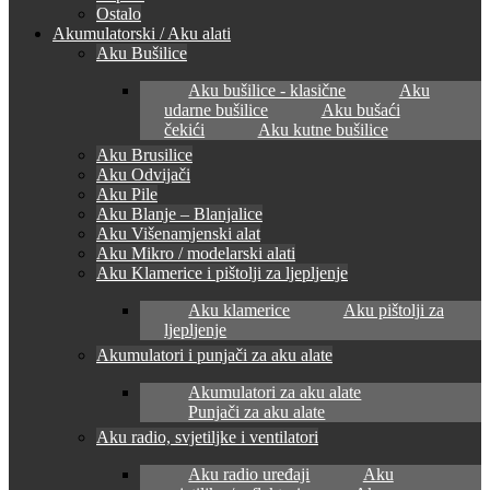
Ostalo
Akumulatorski / Aku alati
Aku Bušilice
Aku bušilice - klasične
Aku
udarne bušilice
Aku bušaći
čekići
Aku kutne bušilice
Aku Brusilice
Aku Odvijači
Aku Pile
Aku Blanje – Blanjalice
Aku Višenamjenski alat
Aku Mikro / modelarski alati
Aku Klamerice i pištolji za ljepljenje
Aku klamerice
Aku pištolji za
ljepljenje
Akumulatori i punjači za aku alate
Akumulatori za aku alate
Punjači za aku alate
Aku radio, svjetiljke i ventilatori
Aku radio uređaji
Aku