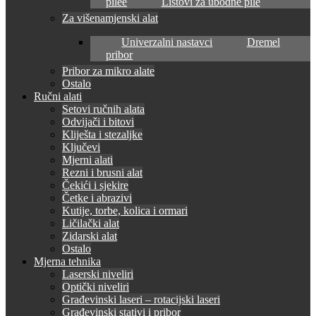
pilee
Listovi za ubodne pile
Za višenamjenski alat
Univerzalni nastavci
Dremel
pribor
Pribor za mikro alate
Ostalo
Ručni alati
Setovi ručnih alata
Odvijači i bitovi
Kliješta i stezaljke
Ključevi
Mjerni alati
Rezni i brusni alat
Čekići i sjekire
Četke i abrazivi
Kutije, torbe, kolica i ormari
Ličilački alat
Zidarski alat
Ostalo
Mjerna tehnika
Laserski niveliri
Optički niveliri
Građevinski laseri – rotacijski laseri
Građevinski stativi i pribor