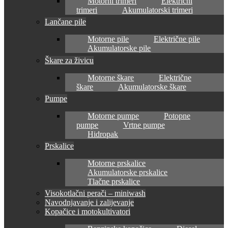
Motorni trimeri
Električni
trimeri
Akumulatorski trimeri
Lančane pile
Motorne pile
Električne pile
Akumulatorske pile
Škare za živicu
Motorne škare
Električne
škare
Akumulatorske škare
Pumpe
Motorne pumpe
Potopne
pumpe
Vrtne pumpe
Hidropak
Prskalice
Motorne prskalice
Akumulatorske prskalice
Tlačne prskalice
Visokotlačni perači – miniwash
Navodnjavanje i zalijevanje
Kopačice i motokultivatori