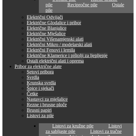
pile
Recipročne pile
Ostale
pile
Električni Odvijači
Električne Glodalice i pribor
Električne Blanjalice
Električne Mješalice
Električni Višenamjenski alati
Električni Mikro / modelarski alati
Električni Fenovi i lemila
Električne Klamerice i pištolji za ljepljenje
Ostali električni alati i oprema
Pribor za električne alate
Setovi pribora
Svrdla
Krunska svrdla
Špice i sjekači
Četke
Nastavci za mješalice
Rezne i brusne ploče
Brusni papiri
Listovi za pile
Listovi za kružne pile
Listovi
za sabljaste pile
Listovi za tračne