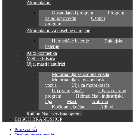
Akumulatori
Gospodarski program
Program
za poljoprivredu
Osobni
program
Akumulatori za posebne namjene
Hermetičke baterije
Trakcijske
baterije
Auto kozmetika
Metlice brisača
Ulja, masti i antifrizi
Motorna ulja za osobna vozila
Motorna ulja za gospodarska
vozila
Ulja za motorkotače
Ulja za mjenjače
Ulja za marine
program
Hidraulička i industrijska
ulja
Masti
Antifrizi
Kočione tekućine
Aditivi
Radionička i servisna oprema
BOSCH BRANDSHOP
Proizvođači
Osobno preuzimanje