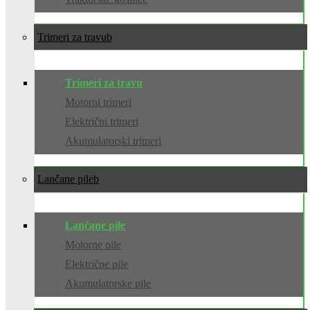
Trimeri za travu
Trimeri za travu
Motorni trimeri
Električni trimeri
Akumulatorski trimeri
Lančane pile
Lančane pile
Motorne pile
Električne pile
Akumulatorske pile