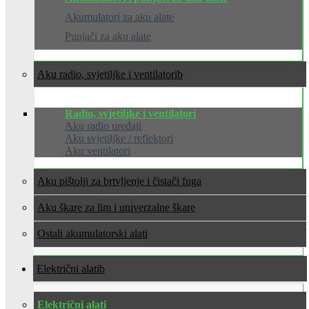
Akumulatori za aku alate
Punjači za aku alate
Aku radio, svjetiljke i ventilatori
Radio, svjetiljke i ventilatori
Aku radio uređaji
Aku svjetiljke / reflektori
Aku ventilatori
Aku pištolji za brtvljenje i čistači fuga
Aku škare za lim i univerzalne škare
Ostali akumulatorski alati
Električni alati
Električni alati