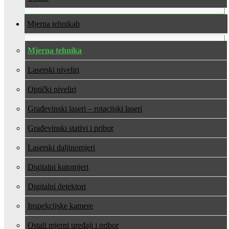
Mjerna tehnika
Mjerna tehnika
Laserski niveliri
Optički niveliri
Građevinski laseri – rotacijski laseri
Građevinski stativi i pribor
Laserski daljinomjeri
Digitalni kutomjeri
Digitalni detektori
Inspekcijske kamere
Ostali mjerni uređaji i pribor