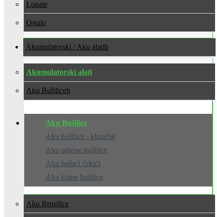
Lopate
Ostalo
Akumulatorski / Aku alati
Akumulatorski alati
Aku Bušilice
Aku Bušilice
Aku bušilice - klasične
Aku udarne bušilice
Aku bušaći čekići
Aku kutne bušilice
Aku Brusilice