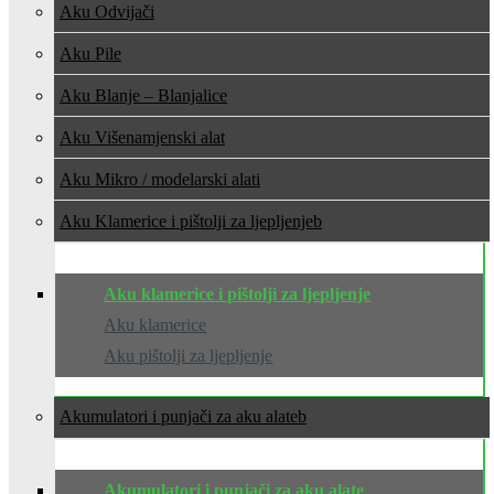
Aku Odvijači
Aku Pile
Aku Blanje – Blanjalice
Aku Višenamjenski alat
Aku Mikro / modelarski alati
Aku Klamerice i pištolji za ljepljenje
Aku klamerice i pištolji za ljepljenje
Aku klamerice
Aku pištolji za ljepljenje
Akumulatori i punjači za aku alate
Akumulatori i punjači za aku alate