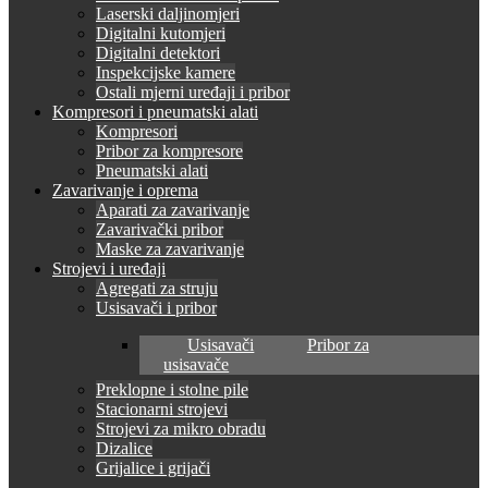
Laserski daljinomjeri
Digitalni kutomjeri
Digitalni detektori
Inspekcijske kamere
Ostali mjerni uređaji i pribor
Kompresori i pneumatski alati
Kompresori
Pribor za kompresore
Pneumatski alati
Zavarivanje i oprema
Aparati za zavarivanje
Zavarivački pribor
Maske za zavarivanje
Strojevi i uređaji
Agregati za struju
Usisavači i pribor
Usisavači
Pribor za
usisavače
Preklopne i stolne pile
Stacionarni strojevi
Strojevi za mikro obradu
Dizalice
Grijalice i grijači