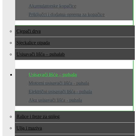
Akumulatorske kopačice
Priključci i dodatna oprema za kopačice
Cjepači drva
Sjeckalice otpada
Usisavači lišća – puhala
Usisavači lišća – puhala
Motorni usisavači lišća - puhala
Električni usisavači lišća - puhala
Aku usisavači lišća - puhala
Ralice i freze za snijeg
Ulja i maziva