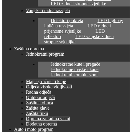
LED zidne i stropne svjetiljke
Vanjska i radna rasvjeta
Detektori pokreta
LED highbay
i ulična rasvjeta
LED radne i
prijenosne svjetiljke
LED
reflektori
LED vanjske zidne i
stropne svjetiljke
Zaštitna oprema
Jednokratni program
Jednokratne kute i pregače
Jednokratne maske i kape
Jednokratni kombinezoni
Majice, ručnici i kape
Odjeća visoke vidljivosti
Radna odjeća
Outdoor odjeća
Zaštitna obuća
Zaštita glave
Zaštita ruku
Oprema za rad na visini
Dodatna oprema
Auto i moto program