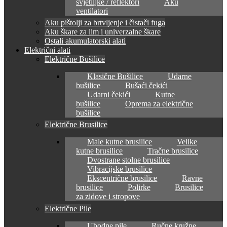
svjetiljke / reflektori
Aku
ventilatori
Aku pištolji za brtvljenje i čistači fuga
Aku škare za lim i univerzalne škare
Ostali akumulatorski alati
Električni alati
Električne Bušilice
Klasične Bušilice
Udarne
bušilice
Bušaći čekići
Udarni čekići
Kutne
bušilice
Oprema za električne
bušilice
Električne Brusilice
Male kutne brusilice
Velike
kutne brusilice
Tračne brusilice
Dvostrane stolne brusilice
Vibracijske brusilice
Ekscentrične brusilice
Ravne
brusilice
Polirke
Brusilice
za zidove i stropove
Električne Pile
Ubodne pile
Ručne kružne