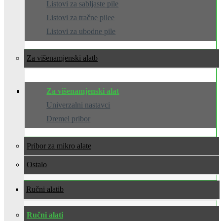
Listovi za sabljaste pile
Listovi za tračne pilee
Listovi za ubodne pile
Za višenamjenski alat
Za višenamjenski alat
Univerzalni nastavci
Dremel pribor
Pribor za mikro alate
Ostalo
Ručni alati
Ručni alati