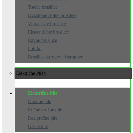
Tračne brusilice
Dvostrane stolne brusilice
Vibracijske brusilice
Ekscentrične brusilice
Ravne brusilice
Polirke
Brusilice za zidove i stropove
Električne Pile
Električne Pile
Ubodne pile
Ručne kružne pile
Recipročne pile
Ostale pile