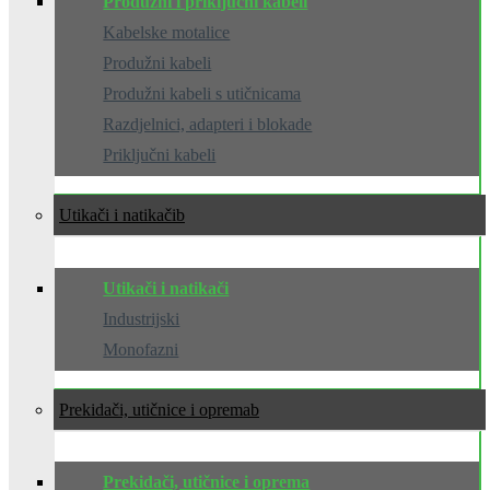
Produžni i priključni kabeli
Kabelske motalice
Produžni kabeli
Produžni kabeli s utičnicama
Razdjelnici, adapteri i blokade
Priključni kabeli
Utikači i natikači
Utikači i natikači
Industrijski
Monofazni
Prekidači, utičnice i oprema
Prekidači, utičnice i oprema