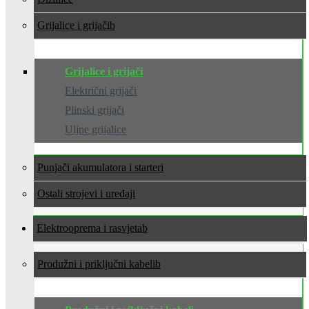
Grijalice i grijači
Grijalice i grijači
Električni grijači
Plinski grijači
Uljne grijalice
Punjači akumulatora i starteri
Ostali strojevi i uređaji
Elektrooprema i rasvjeta
Produžni i priključni kabeli