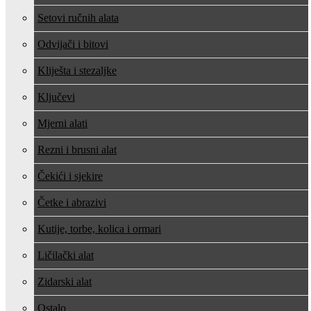
Setovi ručnih alata
Odvijači i bitovi
Kliješta i stezaljke
Ključevi
Mjerni alati
Rezni i brusni alat
Čekići i sjekire
Četke i abrazivi
Kutije, torbe, kolica i ormari
Ličilački alat
Zidarski alat
Ostalo