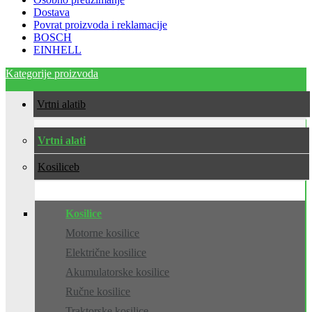
Dostava
Povrat proizvoda i reklamacije
BOSCH
EINHELL
Kategorije proizvoda
Vrtni alati
Vrtni alati
Kosilice
Kosilice
Motorne kosilice
Električne kosilice
Akumulatorske kosilice
Ručne kosilice
Traktorske kosilice