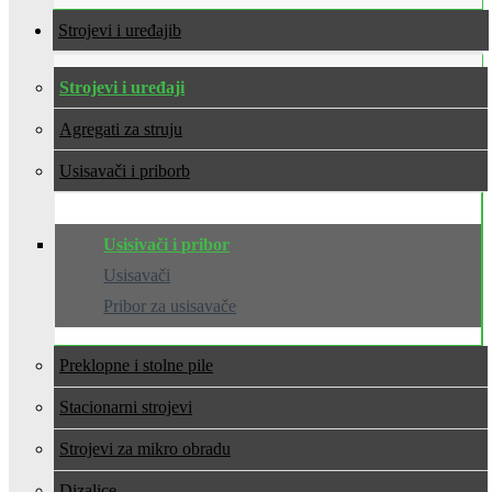
Strojevi i uređaji
Strojevi i uređaji
Agregati za struju
Usisavači i pribor
Usisivači i pribor
Usisavači
Pribor za usisavače
Preklopne i stolne pile
Stacionarni strojevi
Strojevi za mikro obradu
Dizalice