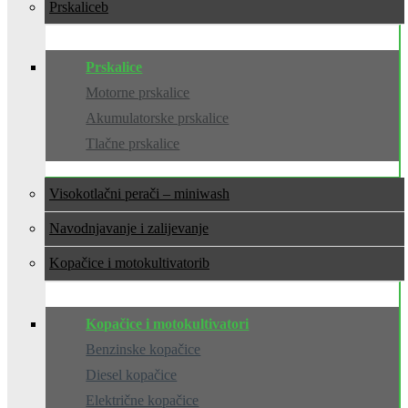
Prskalice
Prskalice
Motorne prskalice
Akumulatorske prskalice
Tlačne prskalice
Visokotlačni perači – miniwash
Navodnjavanje i zalijevanje
Kopačice i motokultivatori
Kopačice i motokultivatori
Benzinske kopačice
Diesel kopačice
Električne kopačice