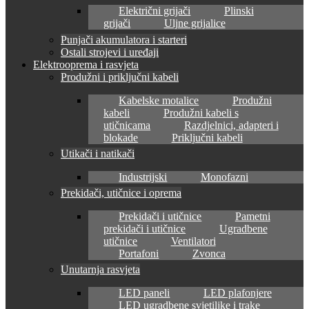
Električni grijači
Plinski
grijači
Uljne grijalice
Punjači akumulatora i starteri
Ostali strojevi i uređaji
Elektrooprema i rasvjeta
Produžni i priključni kabeli
Kabelske motalice
Produžni
kabeli
Produžni kabeli s
utičnicama
Razdjelnici, adapteri i
blokade
Priključni kabeli
Utikači i natikači
Industrijski
Monofazni
Prekidači, utičnice i oprema
Prekidači i utičnice
Pametni
prekidači i utičnice
Ugradbene
utičnice
Ventilatori
Portafoni
Zvonca
Unutarnja rasvjeta
LED paneli
LED plafonjere
LED ugradbene svjetiljke i trake