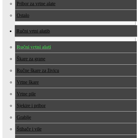
Pribor za vrtne alate
Ostalo
Ručni vrtni alati
Ručni vrtni alati
Škare za grane
Ručne škare za živicu
Vrtne škare
Vrtne pile
Sjekire i pribor
Grablje
Štihače i vile