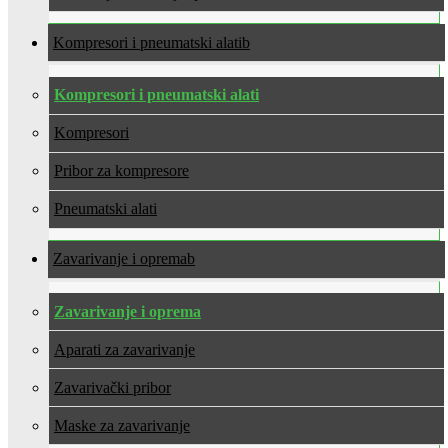
Kompresori i pneumatski alati
Kompresori i pneumatski alati
Kompresori
Pribor za kompresore
Pneumatski alati
Zavarivanje i oprema
Zavarivanje i oprema
Aparati za zavarivanje
Zavarivački pribor
Maske za zavarivanje