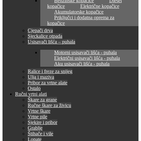
Benzinske kopačice
Diesel
kopačice
Električne kopačice
Akumulatorske kopačice
Priključci i dodatna oprema za
kopačice
Cjepači drva
Sjeckalice otpada
Usisavači lišća – puhala
Motorni usisavači lišća - puhala
Električni usisavači lišća - puhala
Aku usisavači lišća - puhala
Ralice i freze za snijeg
Ulja i maziva
Pribor za vrtne alate
Ostalo
Ručni vrtni alati
Škare za grane
Ručne škare za živicu
Vrtne škare
Vrtne pile
Sjekire i pribor
Grablje
Štihače i vile
Lopate