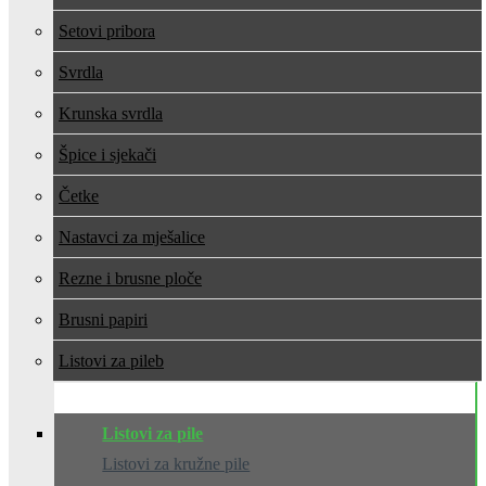
Setovi pribora
Svrdla
Krunska svrdla
Špice i sjekači
Četke
Nastavci za mješalice
Rezne i brusne ploče
Brusni papiri
Listovi za pile
Listovi za pile
Listovi za kružne pile