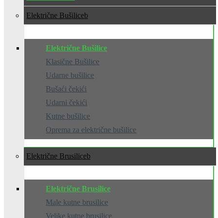
Električne Bušilice
Električne Bušilice
Klasične Bušilice
Udarne bušilice
Bušaći čekići
Udarni čekići
Kutne bušilice
Oprema za električne bušilice
Električne Brusilice
Električne Brusilice
Male kutne brusilice
Velike kutne brusilice