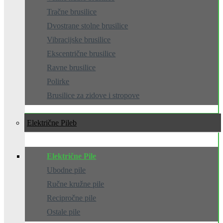
Tračne brusilice
Dvostrane stolne brusilice
Vibracijske brusilice
Ekscentrične brusilice
Ravne brusilice
Polirke
Brusilice za zidove i stropove
Električne Pile
Električne Pile
Ubodne pile
Ručne kružne pile
Recipročne pile
Ostale pile