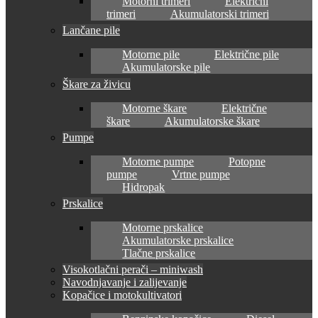
Motorni trimeri
Električni
trimeri
Akumulatorski trimeri
Lančane pile
Motorne pile
Električne pile
Akumulatorske pile
Škare za živicu
Motorne škare
Električne
škare
Akumulatorske škare
Pumpe
Motorne pumpe
Potopne
pumpe
Vrtne pumpe
Hidropak
Prskalice
Motorne prskalice
Akumulatorske prskalice
Tlačne prskalice
Visokotlačni perači – miniwash
Navodnjavanje i zalijevanje
Kopačice i motokultivatori