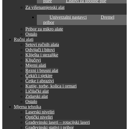
pilee
Listovi za ubodne pile
Za višenamjenski alat
Univerzalni nastavci
Dremel
pribor
Pribor za mikro alate
Ostalo
Ručni alati
Setovi ručnih alata
Odvijači i bitovi
Kliješta i stezaljke
Ključevi
Mjerni alati
Rezni i brusni alat
Čekići i sjekire
Četke i abrazivi
Kutije, torbe, kolica i ormari
Ličilački alat
Zidarski alat
Ostalo
Mjerna tehnika
Laserski niveliri
Optički niveliri
Građevinski laseri – rotacijski laseri
Građevinski stativi i pribor