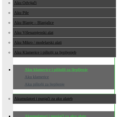
Aku Odvijači
Aku Pile
Aku Blanje – Blanjalice
Aku Višenamjenski alat
Aku Mikro / modelarski alati
Aku Klamerice i pištolji za ljepljenje
Aku klamerice i pištolji za ljepljenje
Aku klamerice
Aku pištolji za ljepljenje
Akumulatori i punjači za aku alate
Akumulatori i punjači za aku alate