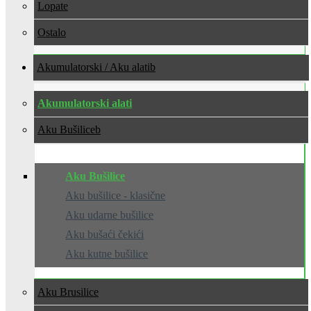
Lopate
Ostalo
Akumulatorski / Aku alati
Akumulatorski alati
Aku Bušilice
Aku Bušilice
Aku bušilice - klasične
Aku udarne bušilice
Aku bušaći čekići
Aku kutne bušilice
Aku Brusilice