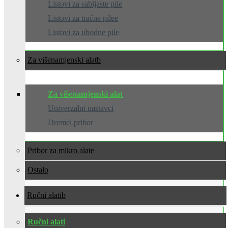
Listovi za sabljaste pile
Listovi za tračne pilee
Listovi za ubodne pile
Za višenamjenski alat
Za višenamjenski alat
Univerzalni nastavci
Dremel pribor
Pribor za mikro alate
Ostalo
Ručni alati
Ručni alati