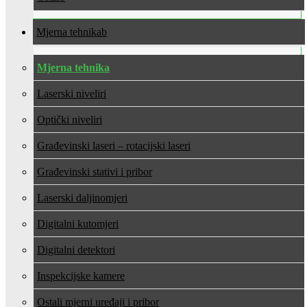
Mjerna tehnika
Mjerna tehnika
Laserski niveliri
Optički niveliri
Građevinski laseri – rotacijski laseri
Građevinski stativi i pribor
Laserski daljinomjeri
Digitalni kutomjeri
Digitalni detektori
Inspekcijske kamere
Ostali mjerni uređaji i pribor