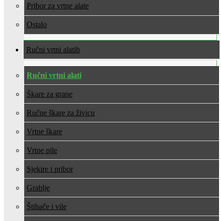
Pribor za vrtne alate
Ostalo
Ručni vrtni alati
Ručni vrtni alati
Škare za grane
Ručne škare za živicu
Vrtne škare
Vrtne pile
Sjekire i pribor
Grablje
Štihače i vile