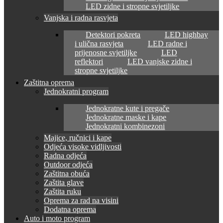
LED zidne i stropne svjetiljke
Vanjska i radna rasvjeta
Detektori pokreta
LED highbay
i ulična rasvjeta
LED radne i
prijenosne svjetiljke
LED
reflektori
LED vanjske zidne i
stropne svjetiljke
Zaštitna oprema
Jednokratni program
Jednokratne kute i pregače
Jednokratne maske i kape
Jednokratni kombinezoni
Majice, ručnici i kape
Odjeća visoke vidljivosti
Radna odjeća
Outdoor odjeća
Zaštitna obuća
Zaštita glave
Zaštita ruku
Oprema za rad na visini
Dodatna oprema
Auto i moto program