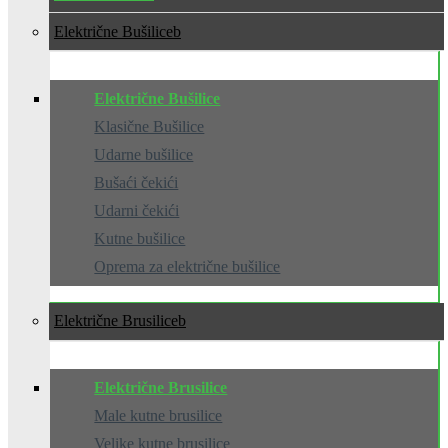
Električne Bušilice
Električne Bušilice
Klasične Bušilice
Udarne bušilice
Bušaći čekići
Udarni čekići
Kutne bušilice
Oprema za električne bušilice
Električne Brusilice
Električne Brusilice
Male kutne brusilice
Velike kutne brusilice