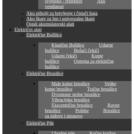
svjetiljke / reflektori
Aku
ventilatori
Aku pištolji za brtvljenje i čistači fuga
Aku škare za lim i univerzalne škare
Ostali akumulatorski alati
Električni alati
Električne Bušilice
Klasične Bušilice
Udarne
bušilice
Bušaći čekići
Udarni čekići
Kutne
bušilice
Oprema za električne
bušilice
Električne Brusilice
Male kutne brusilice
Velike
kutne brusilice
Tračne brusilice
Dvostrane stolne brusilice
Vibracijske brusilice
Ekscentrične brusilice
Ravne
brusilice
Polirke
Brusilice
za zidove i stropove
Električne Pile
Ubodne pile
Ručne kružne