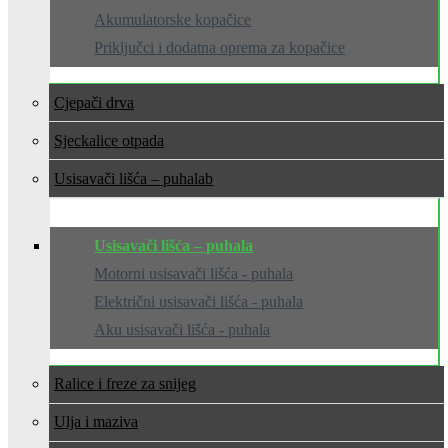
Akumulatorske kopačice
Priključci i dodatna oprema za kopačice
Cjepači drva
Sjeckalice otpada
Usisavači lišća – puhala
Usisavači lišća – puhala
Motorni usisavači lišća - puhala
Električni usisavači lišća - puhala
Aku usisavači lišća - puhala
Ralice i freze za snijeg
Ulja i maziva