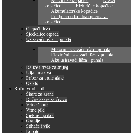
Benzinske kopačice
Diesel
kopačice
Električne kopačice
Akumulatorske kopačice
Priključci i dodatna oprema za
kopačice
Cjepači drva
Sjeckalice otpada
Usisavači lišća – puhala
Motorni usisavači lišća - puhala
Električni usisavači lišća - puhala
Aku usisavači lišća - puhala
Ralice i freze za snijeg
Ulja i maziva
Pribor za vrtne alate
Ostalo
Ručni vrtni alati
Škare za grane
Ručne škare za živicu
Vrtne škare
Vrtne pile
Sjekire i pribor
Grablje
Štihače i vile
Lopate