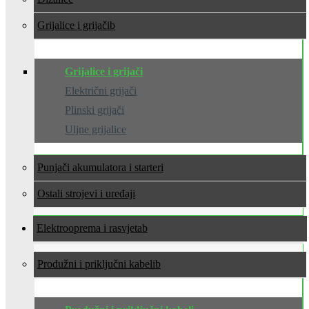
Grijalice i grijači
Grijalice i grijači
Električni grijači
Plinski grijači
Uljne grijalice
Punjači akumulatora i starteri
Ostali strojevi i uređaji
Elektrooprema i rasvjeta
Produžni i priključni kabeli