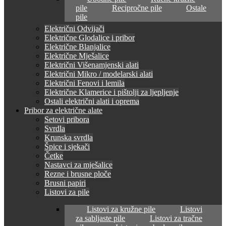
pile
Recipročne pile
Ostale
pile
Električni Odvijači
Električne Glodalice i pribor
Električne Blanjalice
Električne Mješalice
Električni Višenamjenski alati
Električni Mikro / modelarski alati
Električni Fenovi i lemila
Električne Klamerice i pištolji za ljepljenje
Ostali električni alati i oprema
Pribor za električne alate
Setovi pribora
Svrdla
Krunska svrdla
Špice i sjekači
Četke
Nastavci za mješalice
Rezne i brusne ploče
Brusni papiri
Listovi za pile
Listovi za kružne pile
Listovi
za sabljaste pile
Listovi za tračne