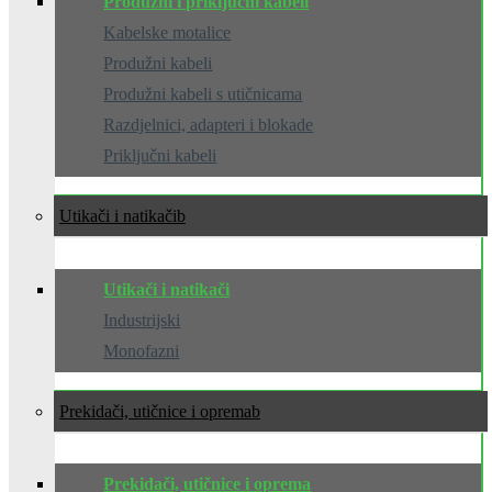
Produžni i priključni kabeli
Kabelske motalice
Produžni kabeli
Produžni kabeli s utičnicama
Razdjelnici, adapteri i blokade
Priključni kabeli
Utikači i natikači
Utikači i natikači
Industrijski
Monofazni
Prekidači, utičnice i oprema
Prekidači, utičnice i oprema