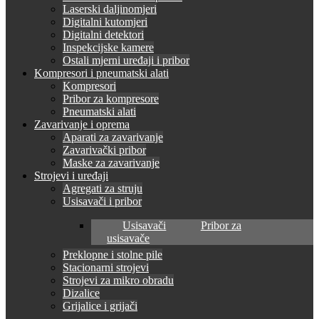
Laserski daljinomjeri
Digitalni kutomjeri
Digitalni detektori
Inspekcijske kamere
Ostali mjerni uređaji i pribor
Kompresori i pneumatski alati
Kompresori
Pribor za kompresore
Pneumatski alati
Zavarivanje i oprema
Aparati za zavarivanje
Zavarivački pribor
Maske za zavarivanje
Strojevi i uređaji
Agregati za struju
Usisavači i pribor
Usisavači
Pribor za
usisavače
Preklopne i stolne pile
Stacionarni strojevi
Strojevi za mikro obradu
Dizalice
Grijalice i grijači