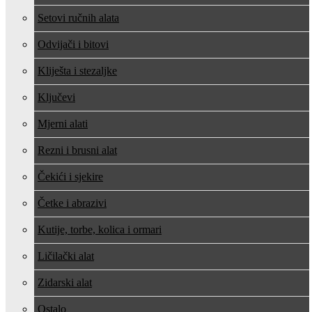
Setovi ručnih alata
Odvijači i bitovi
Kliješta i stezaljke
Ključevi
Mjerni alati
Rezni i brusni alat
Čekići i sjekire
Četke i abrazivi
Kutije, torbe, kolica i ormari
Ličilački alat
Zidarski alat
Ostalo