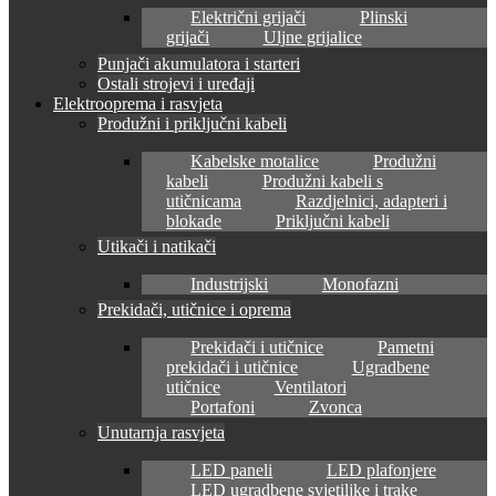
Električni grijači
Plinski
grijači
Uljne grijalice
Punjači akumulatora i starteri
Ostali strojevi i uređaji
Elektrooprema i rasvjeta
Produžni i priključni kabeli
Kabelske motalice
Produžni
kabeli
Produžni kabeli s
utičnicama
Razdjelnici, adapteri i
blokade
Priključni kabeli
Utikači i natikači
Industrijski
Monofazni
Prekidači, utičnice i oprema
Prekidači i utičnice
Pametni
prekidači i utičnice
Ugradbene
utičnice
Ventilatori
Portafoni
Zvonca
Unutarnja rasvjeta
LED paneli
LED plafonjere
LED ugradbene svjetiljke i trake