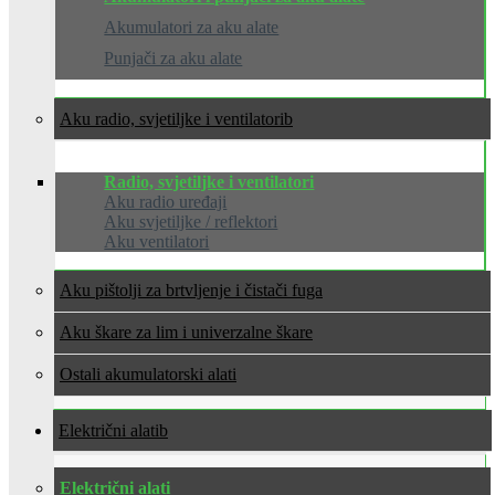
Akumulatori za aku alate
Punjači za aku alate
Aku radio, svjetiljke i ventilatori
Radio, svjetiljke i ventilatori
Aku radio uređaji
Aku svjetiljke / reflektori
Aku ventilatori
Aku pištolji za brtvljenje i čistači fuga
Aku škare za lim i univerzalne škare
Ostali akumulatorski alati
Električni alati
Električni alati