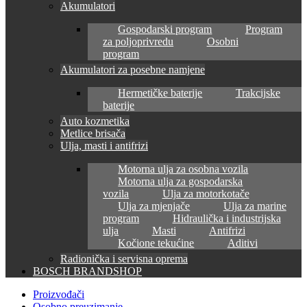
Akumulatori
Gospodarski program
Program
za poljoprivredu
Osobni
program
Akumulatori za posebne namjene
Hermetičke baterije
Trakcijske
baterije
Auto kozmetika
Metlice brisača
Ulja, masti i antifrizi
Motorna ulja za osobna vozila
Motorna ulja za gospodarska
vozila
Ulja za motorkotače
Ulja za mjenjače
Ulja za marine
program
Hidraulička i industrijska
ulja
Masti
Antifrizi
Kočione tekućine
Aditivi
Radionička i servisna oprema
BOSCH BRANDSHOP
Proizvođači
Osobno preuzimanje