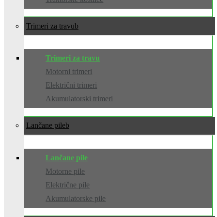
Trimeri za travu
Trimeri za travu
Motorni trimeri
Električni trimeri
Akumulatorski trimeri
Lančane pile
Lančane pile
Motorne pile
Električne pile
Akumulatorske pile