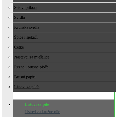
Setovi pribora
Svrdla
Krunska svrdla
Špice i sjekači
Četke
Nastavci za mješalice
Rezne i brusne ploče
Brusni papiri
Listovi za pile
Listovi za pile
Listovi za kružne pile