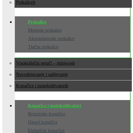
Prskalice
Prskalice
Motorne prskalice
Akumulatorske prskalice
Tlačne prskalice
Visokotlačni perači – miniwash
Navodnjavanje i zalijevanje
Kopačice i motokultivatori
Kopačice i motokultivatori
Benzinske kopačice
Diesel kopačice
Električne kopačice