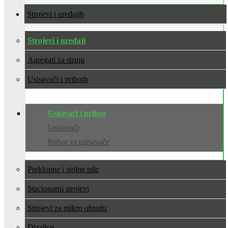
Strojevi i uređaji
Strojevi i uređaji
Agregati za struju
Usisavači i pribor
Usisivači i pribor
Usisavači
Pribor za usisavače
Preklopne i stolne pile
Stacionarni strojevi
Strojevi za mikro obradu
Dizalice