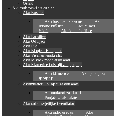
Ostalo
Akumulatorski / Aku alati
Aku Bušilice
Aku bušilice - klasične
Aku
udarne bušilice
Aku bušaći
čekići
Aku kutne bušilice
Aku Brusilice
Aku Odvijači
Aku Pile
Aku Blanje – Blanjalice
Aku Višenamjenski alat
Aku Mikro / modelarski alati
Aku Klamerice i pištolji za ljepljenje
Aku klamerice
Aku pištolji za
ljepljenje
Akumulatori i punjači za aku alate
Akumulatori za aku alate
Punjači za aku alate
Aku radio, svjetiljke i ventilatori
Aku radio uređaji
Aku