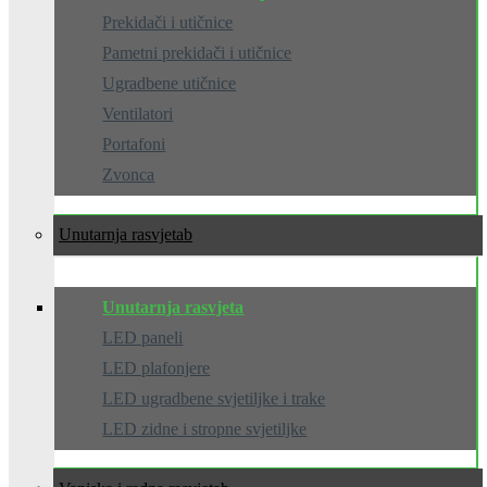
Prekidači i utičnice
Pametni prekidači i utičnice
Ugradbene utičnice
Ventilatori
Portafoni
Zvonca
Unutarnja rasvjeta
Unutarnja rasvjeta
LED paneli
LED plafonjere
LED ugradbene svjetiljke i trake
LED zidne i stropne svjetiljke