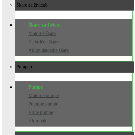
Škare za živicu
Škare za živicu
Motorne škare
Električne škare
Akumulatorske škare
Pumpe
Pumpe
Motorne pumpe
Potopne pumpe
Vrtne pumpe
Hidropak