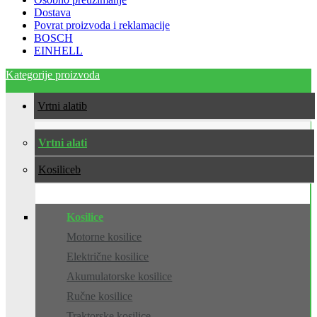
Dostava
Povrat proizvoda i reklamacije
BOSCH
EINHELL
Kategorije proizvoda
Vrtni alati
Vrtni alati
Kosilice
Kosilice
Motorne kosilice
Električne kosilice
Akumulatorske kosilice
Ručne kosilice
Traktorske kosilice