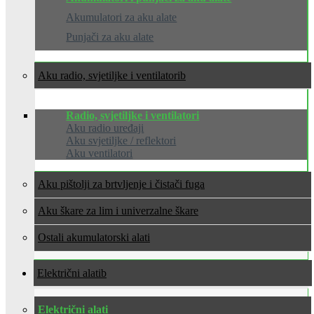
Akumulatori za aku alate
Punjači za aku alate
Aku radio, svjetiljke i ventilatori
Radio, svjetiljke i ventilatori
Aku radio uređaji
Aku svjetiljke / reflektori
Aku ventilatori
Aku pištolji za brtvljenje i čistači fuga
Aku škare za lim i univerzalne škare
Ostali akumulatorski alati
Električni alati
Električni alati