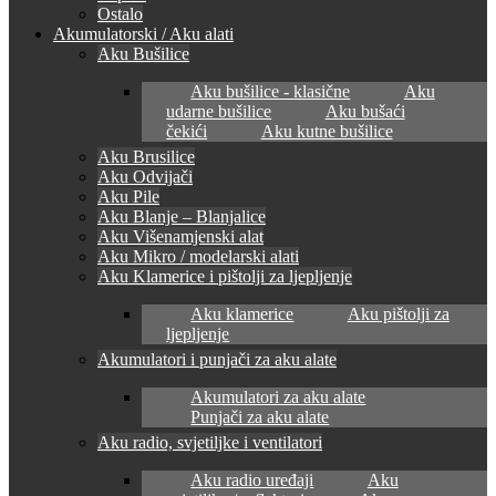
Ostalo
Akumulatorski / Aku alati
Aku Bušilice
Aku bušilice - klasične
Aku
udarne bušilice
Aku bušaći
čekići
Aku kutne bušilice
Aku Brusilice
Aku Odvijači
Aku Pile
Aku Blanje – Blanjalice
Aku Višenamjenski alat
Aku Mikro / modelarski alati
Aku Klamerice i pištolji za ljepljenje
Aku klamerice
Aku pištolji za
ljepljenje
Akumulatori i punjači za aku alate
Akumulatori za aku alate
Punjači za aku alate
Aku radio, svjetiljke i ventilatori
Aku radio uređaji
Aku