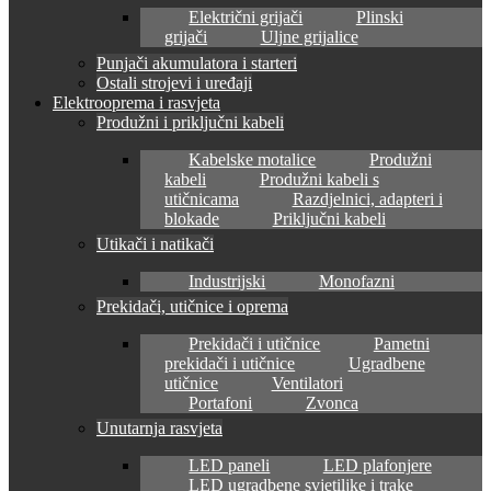
Električni grijači
Plinski
grijači
Uljne grijalice
Punjači akumulatora i starteri
Ostali strojevi i uređaji
Elektrooprema i rasvjeta
Produžni i priključni kabeli
Kabelske motalice
Produžni
kabeli
Produžni kabeli s
utičnicama
Razdjelnici, adapteri i
blokade
Priključni kabeli
Utikači i natikači
Industrijski
Monofazni
Prekidači, utičnice i oprema
Prekidači i utičnice
Pametni
prekidači i utičnice
Ugradbene
utičnice
Ventilatori
Portafoni
Zvonca
Unutarnja rasvjeta
LED paneli
LED plafonjere
LED ugradbene svjetiljke i trake