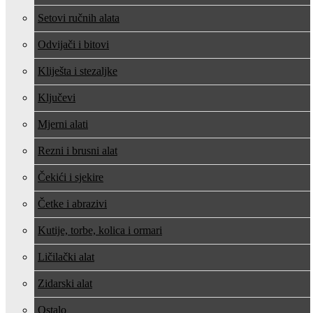
Setovi ručnih alata
Odvijači i bitovi
Kliješta i stezaljke
Ključevi
Mjerni alati
Rezni i brusni alat
Čekići i sjekire
Četke i abrazivi
Kutije, torbe, kolica i ormari
Ličilački alat
Zidarski alat
Ostalo