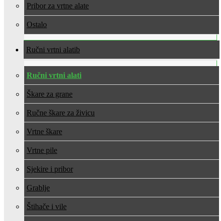
Pribor za vrtne alate
Ostalo
Ručni vrtni alati
Ručni vrtni alati
Škare za grane
Ručne škare za živicu
Vrtne škare
Vrtne pile
Sjekire i pribor
Grablje
Štihače i vile