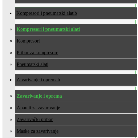
Kompresori i pneumatski alati
Kompresori i pneumatski alati
Kompresori
Pribor za kompresore
Pneumatski alati
Zavarivanje i oprema
Zavarivanje i oprema
Aparati za zavarivanje
Zavarivački pribor
Maske za zavarivanje