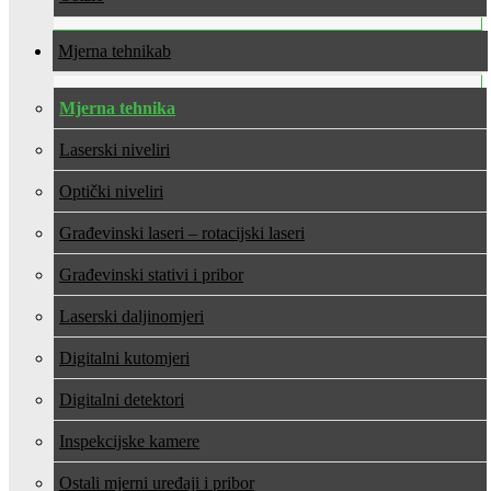
Mjerna tehnika
Mjerna tehnika
Laserski niveliri
Optički niveliri
Građevinski laseri – rotacijski laseri
Građevinski stativi i pribor
Laserski daljinomjeri
Digitalni kutomjeri
Digitalni detektori
Inspekcijske kamere
Ostali mjerni uređaji i pribor