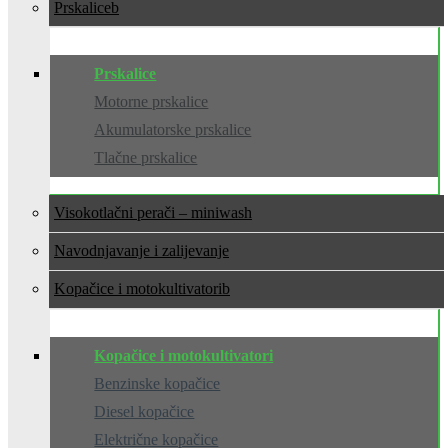
Prskalice
Prskalice
Motorne prskalice
Akumulatorske prskalice
Tlačne prskalice
Visokotlačni perači – miniwash
Navodnjavanje i zalijevanje
Kopačice i motokultivatori
Kopačice i motokultivatori
Benzinske kopačice
Diesel kopačice
Električne kopačice