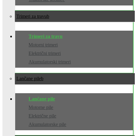
Trimeri za travu
Trimeri za travu
Motorni trimeri
Električni trimeri
Akumulatorski trimeri
Lančane pile
Lančane pile
Motorne pile
Električne pile
Akumulatorske pile