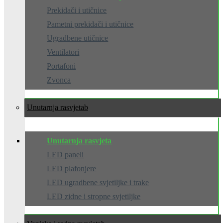
Prekidači i utičnice
Pametni prekidači i utičnice
Ugradbene utičnice
Ventilatori
Portafoni
Zvonca
Unutarnja rasvjeta
Unutarnja rasvjeta
LED paneli
LED plafonjere
LED ugradbene svjetiljke i trake
LED zidne i stropne svjetiljke