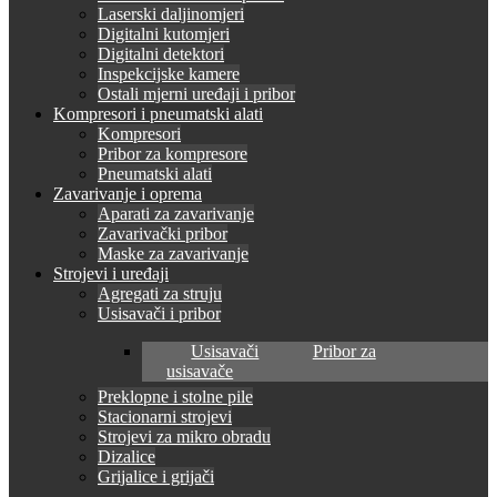
Laserski daljinomjeri
Digitalni kutomjeri
Digitalni detektori
Inspekcijske kamere
Ostali mjerni uređaji i pribor
Kompresori i pneumatski alati
Kompresori
Pribor za kompresore
Pneumatski alati
Zavarivanje i oprema
Aparati za zavarivanje
Zavarivački pribor
Maske za zavarivanje
Strojevi i uređaji
Agregati za struju
Usisavači i pribor
Usisavači
Pribor za
usisavače
Preklopne i stolne pile
Stacionarni strojevi
Strojevi za mikro obradu
Dizalice
Grijalice i grijači