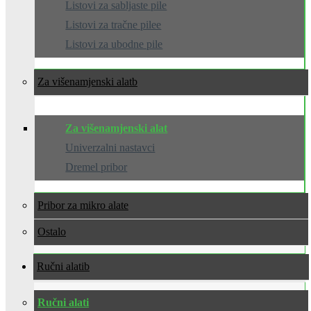
Listovi za sabljaste pile
Listovi za tračne pilee
Listovi za ubodne pile
Za višenamjenski alat
Za višenamjenski alat
Univerzalni nastavci
Dremel pribor
Pribor za mikro alate
Ostalo
Ručni alati
Ručni alati