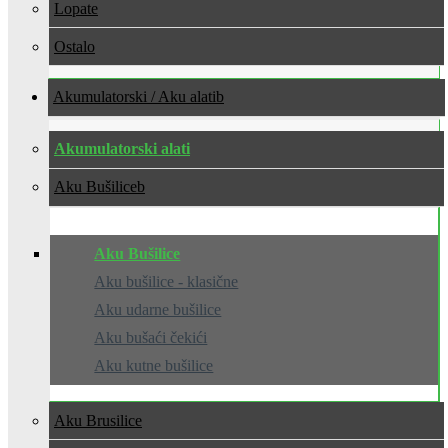
Lopate
Ostalo
Akumulatorski / Aku alati
Akumulatorski alati
Aku Bušilice
Aku Bušilice
Aku bušilice - klasične
Aku udarne bušilice
Aku bušaći čekići
Aku kutne bušilice
Aku Brusilice