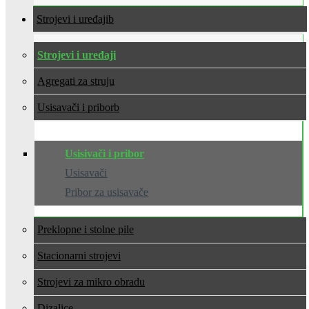
Strojevi i uređaji
Strojevi i uređaji
Agregati za struju
Usisavači i pribor
Usisivači i pribor
Usisavači
Pribor za usisavače
Preklopne i stolne pile
Stacionarni strojevi
Strojevi za mikro obradu
Dizalice