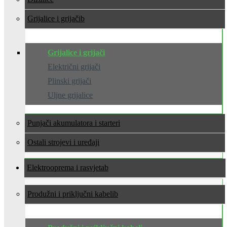
Grijalice i grijači
Grijalice i grijači
Električni grijači
Plinski grijači
Uljne grijalice
Punjači akumulatora i starteri
Ostali strojevi i uređaji
Elektrooprema i rasvjeta
Produžni i priključni kabeli