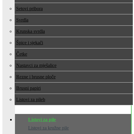
Setovi pribora
Svrdla
Krunska svrdla
Špice i sjekači
Četke
Nastavci za mješalice
Rezne i brusne ploče
Brusni papiri
Listovi za pile
Listovi za pile
Listovi za kružne pile