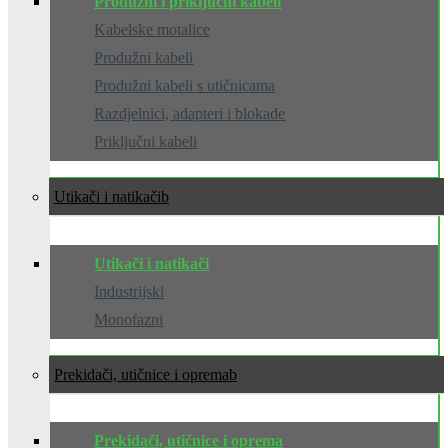
Produžni i priključni kabeli
Kabelske motalice
Produžni kabeli
Produžni kabeli s utičnicama
Razdjelnici, adapteri i blokade
Priključni kabeli
Utikači i natikači
Utikači i natikači
Industrijski
Monofazni
Prekidači, utičnice i oprema
Prekidači, utičnice i oprema