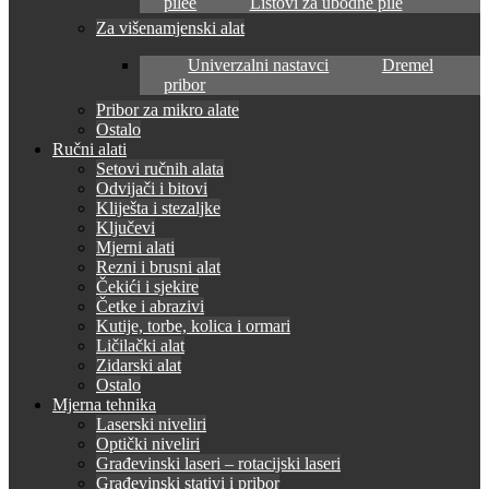
pilee
Listovi za ubodne pile
Za višenamjenski alat
Univerzalni nastavci
Dremel
pribor
Pribor za mikro alate
Ostalo
Ručni alati
Setovi ručnih alata
Odvijači i bitovi
Kliješta i stezaljke
Ključevi
Mjerni alati
Rezni i brusni alat
Čekići i sjekire
Četke i abrazivi
Kutije, torbe, kolica i ormari
Ličilački alat
Zidarski alat
Ostalo
Mjerna tehnika
Laserski niveliri
Optički niveliri
Građevinski laseri – rotacijski laseri
Građevinski stativi i pribor