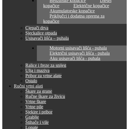
Benzinske kopačice
Diesel
kopačice
Električne kopačice
Akumulatorske kopačice
Priključci i dodatna oprema za
kopačice
Cjepači drva
Sjeckalice otpada
Usisavači lišća – puhala
Motorni usisavači lišća - puhala
Električni usisavači lišća - puhala
Aku usisavači lišća - puhala
Ralice i freze za snijeg
Ulja i maziva
Pribor za vrtne alate
Ostalo
Ručni vrtni alati
Škare za grane
Ručne škare za živicu
Vrtne škare
Vrtne pile
Sjekire i pribor
Grablje
Štihače i vile
Lopate