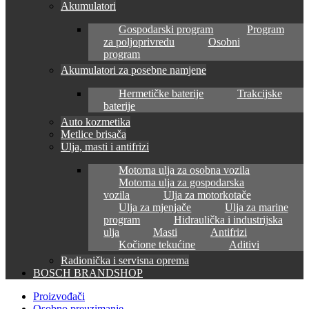
Akumulatori
Gospodarski program
Program
za poljoprivredu
Osobni
program
Akumulatori za posebne namjene
Hermetičke baterije
Trakcijske
baterije
Auto kozmetika
Metlice brisača
Ulja, masti i antifrizi
Motorna ulja za osobna vozila
Motorna ulja za gospodarska
vozila
Ulja za motorkotače
Ulja za mjenjače
Ulja za marine
program
Hidraulička i industrijska
ulja
Masti
Antifrizi
Kočione tekućine
Aditivi
Radionička i servisna oprema
BOSCH BRANDSHOP
Proizvođači
Osobno preuzimanje