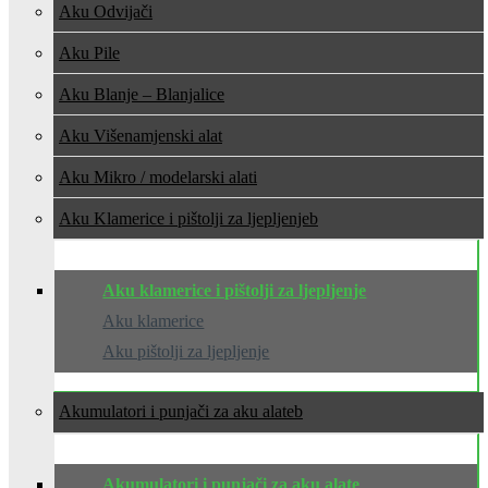
Aku Odvijači
Aku Pile
Aku Blanje – Blanjalice
Aku Višenamjenski alat
Aku Mikro / modelarski alati
Aku Klamerice i pištolji za ljepljenje
Aku klamerice i pištolji za ljepljenje
Aku klamerice
Aku pištolji za ljepljenje
Akumulatori i punjači za aku alate
Akumulatori i punjači za aku alate