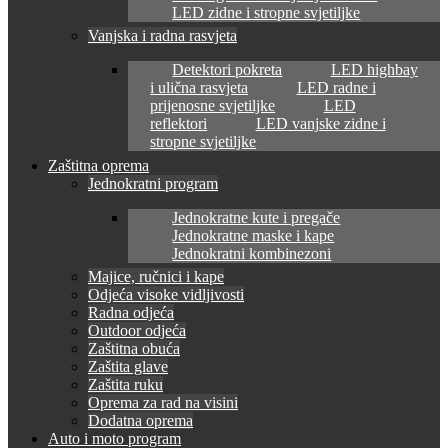
LED zidne i stropne svjetiljke
Vanjska i radna rasvjeta
Detektori pokreta
LED highbay
i ulična rasvjeta
LED radne i
prijenosne svjetiljke
LED
reflektori
LED vanjske zidne i
stropne svjetiljke
Zaštitna oprema
Jednokratni program
Jednokratne kute i pregače
Jednokratne maske i kape
Jednokratni kombinezoni
Majice, ručnici i kape
Odjeća visoke vidljivosti
Radna odjeća
Outdoor odjeća
Zaštitna obuća
Zaštita glave
Zaštita ruku
Oprema za rad na visini
Dodatna oprema
Auto i moto program