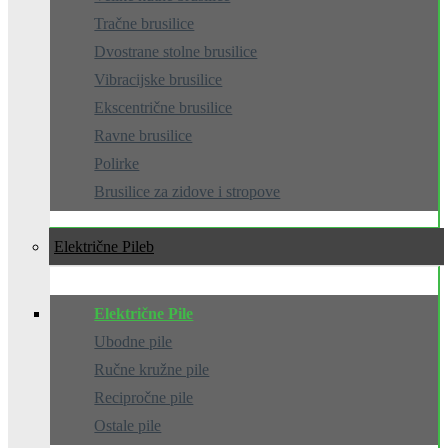
Tračne brusilice
Dvostrane stolne brusilice
Vibracijske brusilice
Ekscentrične brusilice
Ravne brusilice
Polirke
Brusilice za zidove i stropove
Električne Pile
Električne Pile
Ubodne pile
Ručne kružne pile
Recipročne pile
Ostale pile