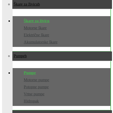
Škare za živicu
Škare za živicu
Motorne škare
Električne škare
Akumulatorske škare
Pumpe
Pumpe
Motorne pumpe
Potopne pumpe
Vrtne pumpe
Hidropak