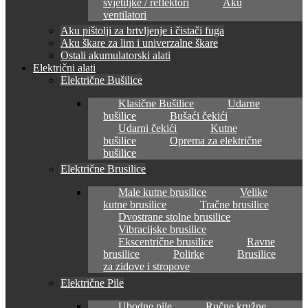
svjetiljke / reflektori
Aku
ventilatori
Aku pištolji za brtvljenje i čistači fuga
Aku škare za lim i univerzalne škare
Ostali akumulatorski alati
Električni alati
Električne Bušilice
Klasične Bušilice
Udarne
bušilice
Bušaći čekići
Udarni čekići
Kutne
bušilice
Oprema za električne
bušilice
Električne Brusilice
Male kutne brusilice
Velike
kutne brusilice
Tračne brusilice
Dvostrane stolne brusilice
Vibracijske brusilice
Ekscentrične brusilice
Ravne
brusilice
Polirke
Brusilice
za zidove i stropove
Električne Pile
Ubodne pile
Ručne kružne