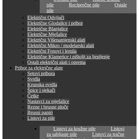
pile
Recipročne pile
Ostale
pile
Električni Odvijači
Električne Glodalice i pribor
Električne Blanjalice
Električne Mješalice
Električni Višenamjenski alati
Električni Mikro / modelarski alati
Električni Fenovi i lemila
Električne Klamerice i pištolji za ljepljenje
Ostali električni alati i oprema
Pribor za električne alate
Setovi pribora
Svrdla
Krunska svrdla
Špice i sjekači
Četke
Nastavci za mješalice
Rezne i brusne ploče
Brusni papiri
Listovi za pile
Listovi za kružne pile
Listovi
za sabljaste pile
Listovi za tračne