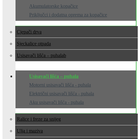
Akumulatorske kopačice
Priključci i dodatna oprema za kopačice
Cjepači drva
Sjeckalice otpada
Usisavači lišća – puhala
Usisavači lišća – puhala
Motorni usisavači lišća - puhala
Električni usisavači lišća - puhala
Aku usisavači lišća - puhala
Ralice i freze za snijeg
Ulja i maziva