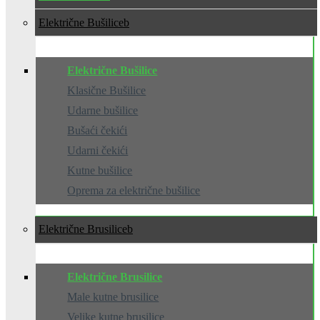
Električne Bušilice
Električne Bušilice
Klasične Bušilice
Udarne bušilice
Bušaći čekići
Udarni čekići
Kutne bušilice
Oprema za električne bušilice
Električne Brusilice
Električne Brusilice
Male kutne brusilice
Velike kutne brusilice