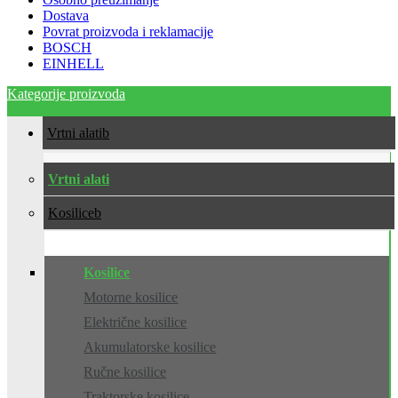
Dostava
Povrat proizvoda i reklamacije
BOSCH
EINHELL
Kategorije proizvoda
Vrtni alati
Vrtni alati
Kosilice
Kosilice
Motorne kosilice
Električne kosilice
Akumulatorske kosilice
Ručne kosilice
Traktorske kosilice