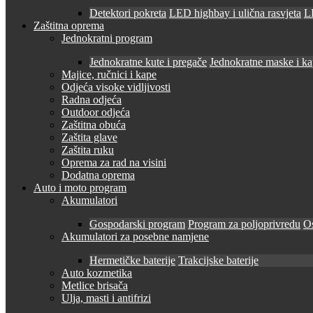
Detektori pokreta
LED highbay i ulična rasvjeta
LE
Zaštitna oprema
Jednokratni program
Jednokratne kute i pregače
Jednokratne maske i k
Majice, ručnici i kape
Odjeća visoke vidljivosti
Radna odjeća
Outdoor odjeća
Zaštitna obuća
Zaštita glave
Zaštita ruku
Oprema za rad na visini
Dodatna oprema
Auto i moto program
Akumulatori
Gospodarski program
Program za poljoprivredu
O
Akumulatori za posebne namjene
Hermetičke baterije
Trakcijske baterije
Auto kozmetika
Metlice brisača
Ulja, masti i antifrizi