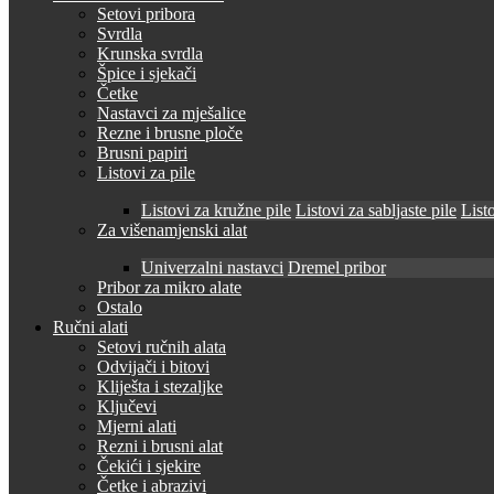
Setovi pribora
Svrdla
Krunska svrdla
Špice i sjekači
Četke
Nastavci za mješalice
Rezne i brusne ploče
Brusni papiri
Listovi za pile
Listovi za kružne pile
Listovi za sabljaste pile
Listo
Za višenamjenski alat
Univerzalni nastavci
Dremel pribor
Pribor za mikro alate
Ostalo
Ručni alati
Setovi ručnih alata
Odvijači i bitovi
Kliješta i stezaljke
Ključevi
Mjerni alati
Rezni i brusni alat
Čekići i sjekire
Četke i abrazivi