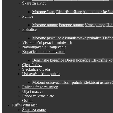
Škare za živicu
Motorne škare
Električne škare
Akumulatorske ška
Pumpe
Motorne pumpe
Potopne pumpe
Vrtne pumpe
Hid
Prskalice
Motorne prskalice
Akumulatorske prskalice
Tlačne
Visokotlačni perači – miniwash
Navodnjavanje i zalijevanje
Kopačice i motokultivatori
Benzinske kopačice
Diesel kopačice
Električne ko
Cjepači drva
Sjeckalice otpada
Usisavači lišća – puhala
Motorni usisavači lišća - puhala
Električni usisavač
Ralice i freze za snijeg
Ulja i maziva
Pribor za vrtne alate
Ostalo
Ručni vrtni alati
Škare za grane