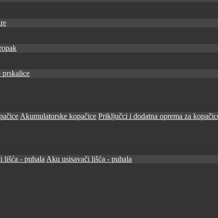
re
ropak
 prskalice
pačice
Akumulatorske kopačice
Priključci i dodatna oprema za kopačic
i lišća - puhala
Aku usisavači lišća - puhala