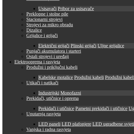
Usisavači
Pribor za usisavače
Preklopne i stolne pile
Stacionarni strojevi
Strojevi za mikro obradu
Dizalice
Grijalice i grijači
Električni grijači
Plinski grijači
Uljne grijalice
Punjači akumulatora i starteri
Ostali strojevi i uređaji
Elektrooprema i rasvjeta
Produžni i priključni kabeli
Kabelske motalice
Produžni kabeli
Produžni kabeli
Utikači i natikači
Industrijski
Monofazni
Prekidači, utičnice i oprema
Prekidači i utičnice
Pametni prekidači i utičnice
Ug
Unutarnja rasvjeta
LED paneli
LED plafonjere
LED ugradbene svjetil
Vanjska i radna rasvjeta