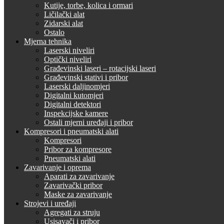
Kutije, torbe, kolica i ormari
Ličilački alat
Zidarski alat
Ostalo
Mjerna tehnika
Laserski niveliri
Optički niveliri
Građevinski laseri – rotacijski laseri
Građevinski stativi i pribor
Laserski daljinomjeri
Digitalni kutomjeri
Digitalni detektori
Inspekcijske kamere
Ostali mjerni uređaji i pribor
Kompresori i pneumatski alati
Kompresori
Pribor za kompresore
Pneumatski alati
Zavarivanje i oprema
Aparati za zavarivanje
Zavarivački pribor
Maske za zavarivanje
Strojevi i uređaji
Agregati za struju
Usisavači i pribor