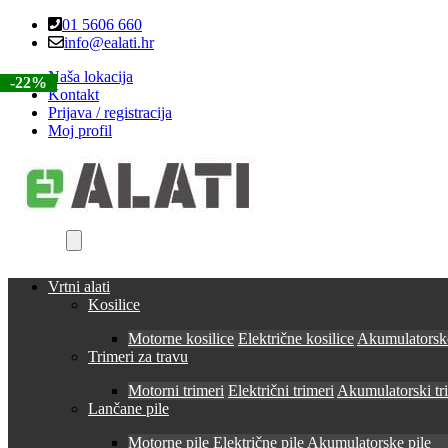
Skip
Skip
01 5606 660
to
to
info@ealati.hr
navigation
content
Naša lokacija
-39%
-36%
-22%
-22%
-22%
Kontakt
Prijava / registracija
Moj profil
Vrtni alati
Kosilice
Motorne kosilice
Električne kosilice
Akumulatorske
Trimeri za travu
Motorni trimeri
Električni trimeri
Akumulatorski tr
Lančane pile
Motorne pile
Električne pile
Akumulatorske pile