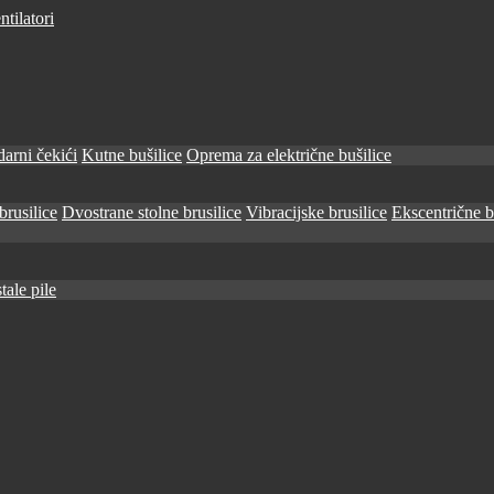
tilatori
arni čekići
Kutne bušilice
Oprema za električne bušilice
brusilice
Dvostrane stolne brusilice
Vibracijske brusilice
Ekscentrične b
tale pile