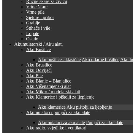
Ručne škare za živicu
Vrtne škare
Vrtne pile
Sjekire i pribor
Grablje
Štihače i vile
Lopate
Ostalo
Akumulatorski / Aku alati
Aku Bušilice
Aku bušilice - klasične
Aku udarne bušilice
Aku bu
Aku Brusilice
Aku Odvijači
Aku Pile
Aku Blanje – Blanjalice
Aku Višenamjenski alat
Aku Mikro / modelarski alati
Aku Klamerice i pištolji za ljepljenje
Aku klamerice
Aku pištolji za ljepljenje
Akumulatori i punjači za aku alate
Akumulatori za aku alate
Punjači za aku alate
Aku radio, svjetiljke i ventilatori