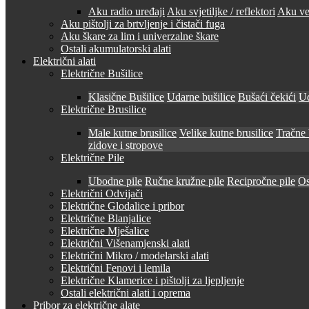
Aku radio uređaji
Aku svjetiljke / reflektori
Aku ven
Aku pištolji za brtvljenje i čistači fuga
Aku škare za lim i univerzalne škare
Ostali akumulatorski alati
Električni alati
Električne Bušilice
Klasične Bušilice
Udarne bušilice
Bušaći čekići
Ud
Električne Brusilice
Male kutne brusilice
Velike kutne brusilice
Tračne 
zidove i stropove
Električne Pile
Ubodne pile
Ručne kružne pile
Recipročne pile
Os
Električni Odvijači
Električne Glodalice i pribor
Električne Blanjalice
Električne Mješalice
Električni Višenamjenski alati
Električni Mikro / modelarski alati
Električni Fenovi i lemila
Električne Klamerice i pištolji za ljepljenje
Ostali električni alati i oprema
Pribor za električne alate