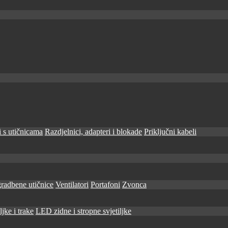
 s utičnicama
Razdjelnici, adapteri i blokade
Priključni kabeli
radbene utičnice
Ventilatori
Portafoni
Zvonca
jke i trake
LED zidne i stropne svjetiljke