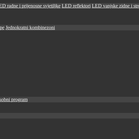
D radne i prijenosne svjetiljke
LED reflektori
LED vanjske zidne i stro
ape
Jednokratni kombinezoni
sobni program