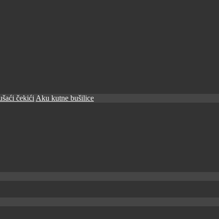
šaći čekići
Aku kutne bušilice