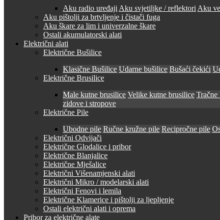
Aku radio uređaji
Aku svjetiljke / reflektori
Aku ven
Aku pištolji za brtvljenje i čistači fuga
Aku škare za lim i univerzalne škare
Ostali akumulatorski alati
Električni alati
Električne Bušilice
Klasične Bušilice
Udarne bušilice
Bušaći čekići
Ud
Električne Brusilice
Male kutne brusilice
Velike kutne brusilice
Tračne 
zidove i stropove
Električne Pile
Ubodne pile
Ručne kružne pile
Recipročne pile
Os
Električni Odvijači
Električne Glodalice i pribor
Električne Blanjalice
Električne Mješalice
Električni Višenamjenski alati
Električni Mikro / modelarski alati
Električni Fenovi i lemila
Električne Klamerice i pištolji za ljepljenje
Ostali električni alati i oprema
Pribor za električne alate