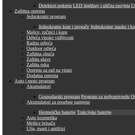
Detektori pokreta
LED highbay i ulična rasvjeta
LE
Zaštitna oprema
Jednokratni program
Jednokratne kute i pregače
Jednokratne maske i k
Majice, ručnici i kape
Odjeća visoke vidljivosti
Radna odjeća
Outdoor odjeća
Zaštitna obuća
Zaštita glave
Zaštita ruku
Oprema za rad na visini
Dodatna oprema
Auto i moto program
Akumulatori
Gospodarski program
Program za poljoprivredu
O
Akumulatori za posebne namjene
Hermetičke baterije
Trakcijske baterije
Auto kozmetika
Metlice brisača
Ulja, masti i antifrizi