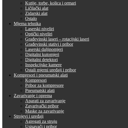
Kutije, torbe, kolica i ormari
Ličilački alat
Zidarski alat
Ostalo
Mjerna tehnika
Laserski niveliri
Optički niveliri
Građevinski laseri – rotacijski laseri
Građevinski stativi i pribor
Laserski daljinomjeri
Digitalni kutomjeri
Digitalni detektori
Inspekcijske kamere
Ostali mjerni uređaji i pribor
Kompresori i pneumatski alati
Kompresori
Pribor za kompresore
Pneumatski alati
Zavarivanje i oprema
Aparati za zavarivanje
Zavarivački pribor
Maske za zavarivanje
Strojevi i uređaji
Agregati za struju
Usisavači i pribor