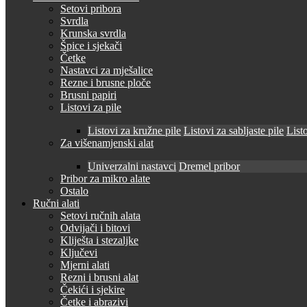
Setovi pribora
Svrdla
Krunska svrdla
Špice i sjekači
Četke
Nastavci za mješalice
Rezne i brusne ploče
Brusni papiri
Listovi za pile
Listovi za kružne pile
Listovi za sabljaste pile
Listo
Za višenamjenski alat
Univerzalni nastavci
Dremel pribor
Pribor za mikro alate
Ostalo
Ručni alati
Setovi ručnih alata
Odvijači i bitovi
Kliješta i stezaljke
Ključevi
Mjerni alati
Rezni i brusni alat
Čekići i sjekire
Četke i abrazivi