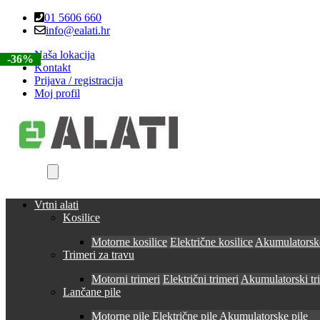
Skip
Skip
01 5606 660
to
to
info@ealati.hr
navigation
content
Naša lokacija
-25%
-22%
-39%
-36%
Kontakt
Prijava / registracija
Moj profil
Vrtni alati
Kosilice
Motorne kosilice
Električne kosilice
Akumulatorske
Trimeri za travu
Motorni trimeri
Električni trimeri
Akumulatorski tr
Lančane pile
Motorne pile
Električne pile
Akumulatorske pile