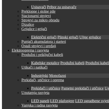
Usisavači
Pribor za usisavače
Preklopne i stolne pile
Stacionarni strojevi
Strojevi za mikro obradu
Dizalice
Grijalice i grijači
Električni grijači
Plinski grijači
Uljne grijalice
Punjači akumulatora i starteri
Ostali strojevi i uređaji
Elektrooprema i rasvjeta
Produžni i priključni kabeli
Kabelske motalice
Produžni kabeli
Produžni kabeli
Utikači i natikači
Industrijski
Monofazni
Prekidači, utičnice i oprema
Prekidači i utičnice
Pametni prekidači i utičnice
Ug
Unutarnja rasvjeta
LED paneli
LED plafonjere
LED ugradbene svjetil
Vanjska i radna rasvjeta