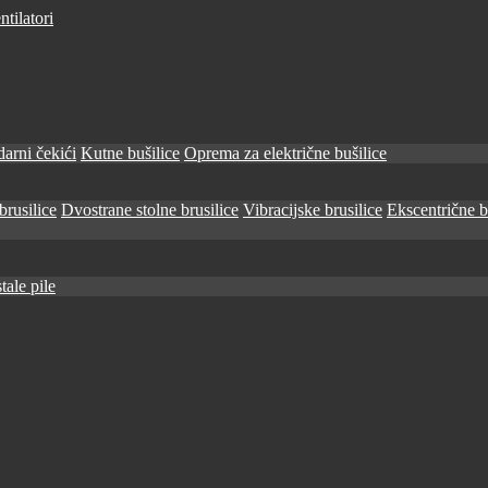
tilatori
arni čekići
Kutne bušilice
Oprema za električne bušilice
brusilice
Dvostrane stolne brusilice
Vibracijske brusilice
Ekscentrične b
tale pile