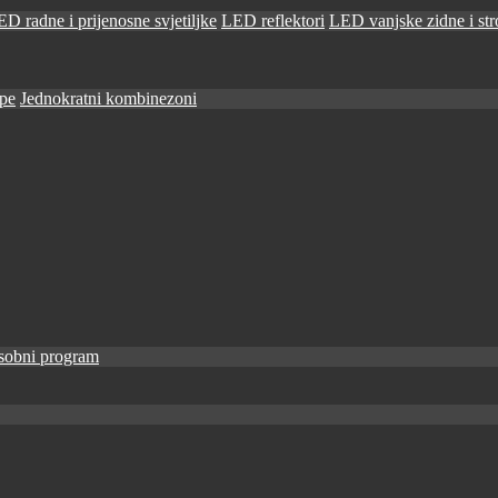
D radne i prijenosne svjetiljke
LED reflektori
LED vanjske zidne i stro
ape
Jednokratni kombinezoni
sobni program