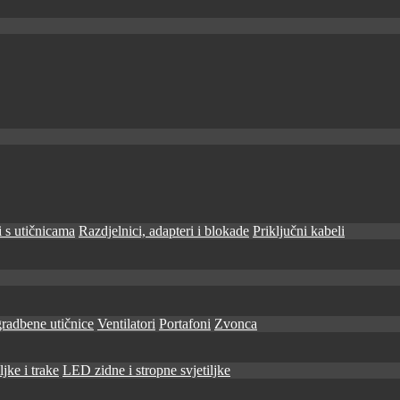
 s utičnicama
Razdjelnici, adapteri i blokade
Priključni kabeli
radbene utičnice
Ventilatori
Portafoni
Zvonca
jke i trake
LED zidne i stropne svjetiljke