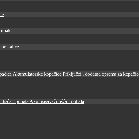
re
ropak
 prskalice
pačice
Akumulatorske kopačice
Priključci i dodatna oprema za kopačic
i lišća - puhala
Aku usisavači lišća - puhala