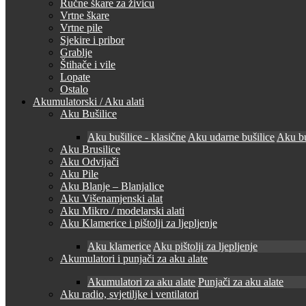
Ručne škare za živicu
Vrtne škare
Vrtne pile
Sjekire i pribor
Grablje
Štihače i vile
Lopate
Ostalo
Akumulatorski / Aku alati
Aku Bušilice
Aku bušilice - klasične
Aku udarne bušilice
Aku bu
Aku Brusilice
Aku Odvijači
Aku Pile
Aku Blanje – Blanjalice
Aku Višenamjenski alat
Aku Mikro / modelarski alati
Aku Klamerice i pištolji za ljepljenje
Aku klamerice
Aku pištolji za ljepljenje
Akumulatori i punjači za aku alate
Akumulatori za aku alate
Punjači za aku alate
Aku radio, svjetiljke i ventilatori