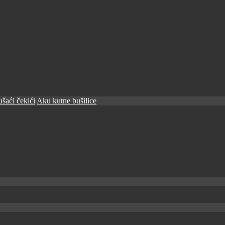
šaći čekići
Aku kutne bušilice