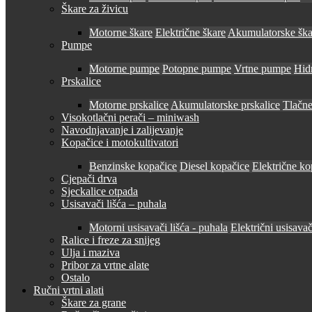
Škare za živicu
Motorne škare
Električne škare
Akumulatorske ška
Pumpe
Motorne pumpe
Potopne pumpe
Vrtne pumpe
Hid
Prskalice
Motorne prskalice
Akumulatorske prskalice
Tlačne
Visokotlačni perači – miniwash
Navodnjavanje i zalijevanje
Kopačice i motokultivatori
Benzinske kopačice
Diesel kopačice
Električne ko
Cjepači drva
Sjeckalice otpada
Usisavači lišća – puhala
Motorni usisavači lišća - puhala
Električni usisavač
Ralice i freze za snijeg
Ulja i maziva
Pribor za vrtne alate
Ostalo
Ručni vrtni alati
Škare za grane