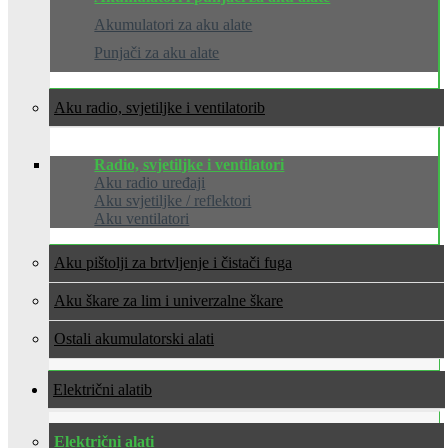
Akumulatori za aku alate
Punjači za aku alate
Aku radio, svjetiljke i ventilatori
Radio, svjetiljke i ventilatori
Aku radio uređaji
Aku svjetiljke / reflektori
Aku ventilatori
Aku pištolji za brtvljenje i čistači fuga
Aku škare za lim i univerzalne škare
Ostali akumulatorski alati
Električni alati
Električni alati