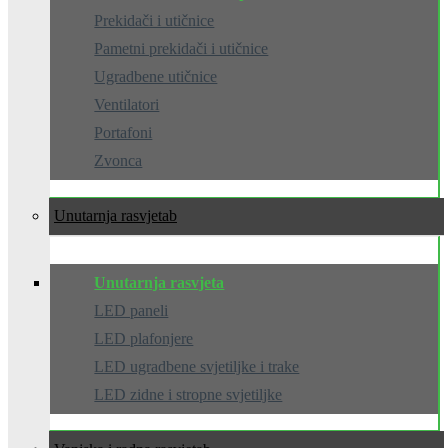
Prekidači i utičnice
Pametni prekidači i utičnice
Ugradbene utičnice
Ventilatori
Portafoni
Zvonca
Unutarnja rasvjeta
Unutarnja rasvjeta
LED paneli
LED plafonjere
LED ugradbene svjetiljke i trake
LED zidne i stropne svjetiljke