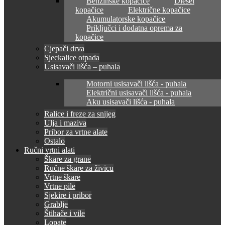
Benzinske kopačice
Diesel
kopačice
Električne kopačice
Akumulatorske kopačice
Priključci i dodatna oprema za
kopačice
Cjepači drva
Sjeckalice otpada
Usisavači lišća – puhala
Motorni usisavači lišća - puhala
Električni usisavači lišća - puhala
Aku usisavači lišća - puhala
Ralice i freze za snijeg
Ulja i maziva
Pribor za vrtne alate
Ostalo
Ručni vrtni alati
Škare za grane
Ručne škare za živicu
Vrtne škare
Vrtne pile
Sjekire i pribor
Grablje
Štihače i vile
Lopate