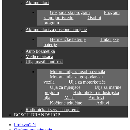
Akumulatori
Gospodarski program
Program
za poljoprivredu
Osobni
program
Akumulatori za posebne namjene
Hermetičke baterije
Trakcijske
baterije
Auto kozmetika
Metlice brisača
Ulja, masti i antifrizi
Motorna ulja za osobna vozila
Motorna ulja za gospodarska
vozila
Ulja za motorkotače
Ulja za mjenjače
Ulja za marine
program
Hidraulička i industrijska
ulja
Masti
Antifrizi
Kočione tekućine
Aditivi
Radionička i servisna oprema
BOSCH BRANDSHOP
Proizvođači
Osobno preuzimanje