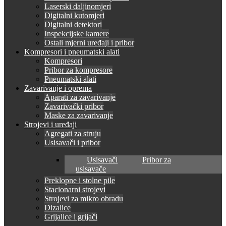
Laserski daljinomjeri
Digitalni kutomjeri
Digitalni detektori
Inspekcijske kamere
Ostali mjerni uređaji i pribor
Kompresori i pneumatski alati
Kompresori
Pribor za kompresore
Pneumatski alati
Zavarivanje i oprema
Aparati za zavarivanje
Zavarivački pribor
Maske za zavarivanje
Strojevi i uređaji
Agregati za struju
Usisavači i pribor
Usisavači
Pribor za
usisavače
Preklopne i stolne pile
Stacionarni strojevi
Strojevi za mikro obradu
Dizalice
Grijalice i grijači