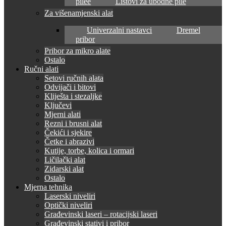
pilee
Listovi za ubodne pile
Za višenamjenski alat
Univerzalni nastavci
Dremel
pribor
Pribor za mikro alate
Ostalo
Ručni alati
Setovi ručnih alata
Odvijači i bitovi
Kliješta i stezaljke
Ključevi
Mjerni alati
Rezni i brusni alat
Čekići i sjekire
Četke i abrazivi
Kutije, torbe, kolica i ormari
Ličilački alat
Zidarski alat
Ostalo
Mjerna tehnika
Laserski niveliri
Optički niveliri
Građevinski laseri – rotacijski laseri
Građevinski stativi i pribor