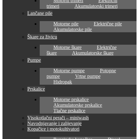
Motorni trimeri
Električni
trimeri
Akumulatorski trimeri
Lančane pile
Motorne pile
Električne pile
Akumulatorske pile
Škare za živicu
Motorne škare
Električne
škare
Akumulatorske škare
Pumpe
Motorne pumpe
Potopne
pumpe
Vrtne pumpe
Hidropak
Prskalice
Motorne prskalice
Akumulatorske prskalice
Tlačne prskalice
Visokotlačni perači – miniwash
Navodnjavanje i zalijevanje
Kopačice i motokultivatori