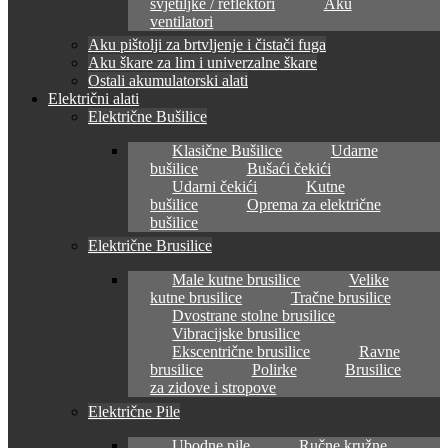
svjetiljke / reflektori
Aku
ventilatori
Aku pištolji za brtvljenje i čistači fuga
Aku škare za lim i univerzalne škare
Ostali akumulatorski alati
Električni alati
Električne Bušilice
Klasične Bušilice
Udarne
bušilice
Bušaći čekići
Udarni čekići
Kutne
bušilice
Oprema za električne
bušilice
Električne Brusilice
Male kutne brusilice
Velike
kutne brusilice
Tračne brusilice
Dvostrane stolne brusilice
Vibracijske brusilice
Ekscentrične brusilice
Ravne
brusilice
Polirke
Brusilice
za zidove i stropove
Električne Pile
Ubodne pile
Ručne kružne