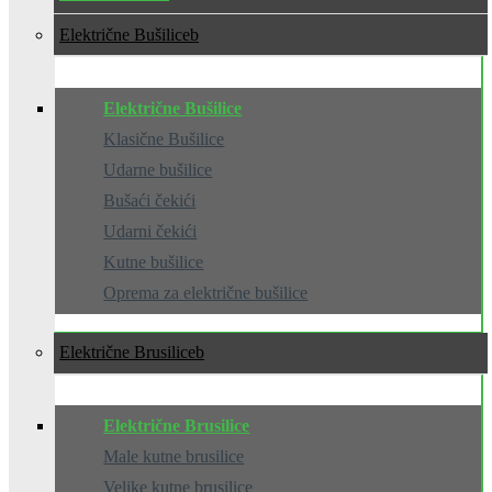
Električne Bušilice
Električne Bušilice
Klasične Bušilice
Udarne bušilice
Bušaći čekići
Udarni čekići
Kutne bušilice
Oprema za električne bušilice
Električne Brusilice
Električne Brusilice
Male kutne brusilice
Velike kutne brusilice