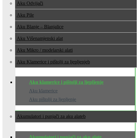
Aku Odvijači
Aku Pile
Aku Blanje – Blanjalice
Aku Višenamjenski alat
Aku Mikro / modelarski alati
Aku Klamerice i pištolji za ljepljenje
Aku klamerice i pištolji za ljepljenje
Aku klamerice
Aku pištolji za ljepljenje
Akumulatori i punjači za aku alate
Akumulatori i punjači za aku alate