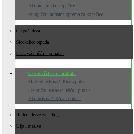
Akumulatorske kopačice
Priključci i dodatna oprema za kopačice
Cjepači drva
Sjeckalice otpada
Usisavači lišća – puhala
Usisavači lišća – puhala
Motorni usisavači lišća - puhala
Električni usisavači lišća - puhala
Aku usisavači lišća - puhala
Ralice i freze za snijeg
Ulja i maziva