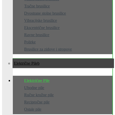
Tračne brusilice
Dvostrane stolne brusilice
Vibracijske brusilice
Ekscentrične brusilice
Ravne brusilice
Polirke
Brusilice za zidove i stropove
Električne Pile
Električne Pile
Ubodne pile
Ručne kružne pile
Recipročne pile
Ostale pile