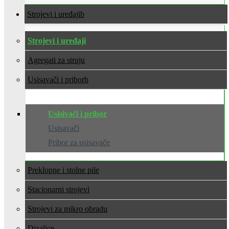
Strojevi i uređaji
Strojevi i uređaji
Agregati za struju
Usisavači i pribor
Usisivači i pribor
Usisavači
Pribor za usisavače
Preklopne i stolne pile
Stacionarni strojevi
Strojevi za mikro obradu
Dizalice