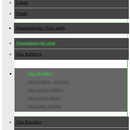
Lopate
Ostalo
Akumulatorski / Aku alati
Akumulatorski alati
Aku Bušilice
Aku Bušilice
Aku bušilice - klasične
Aku udarne bušilice
Aku bušaći čekići
Aku kutne bušilice
Aku Brusilice