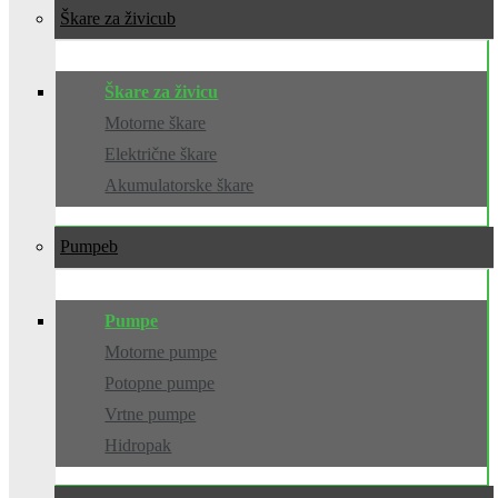
Škare za živicu
Škare za živicu
Motorne škare
Električne škare
Akumulatorske škare
Pumpe
Pumpe
Motorne pumpe
Potopne pumpe
Vrtne pumpe
Hidropak