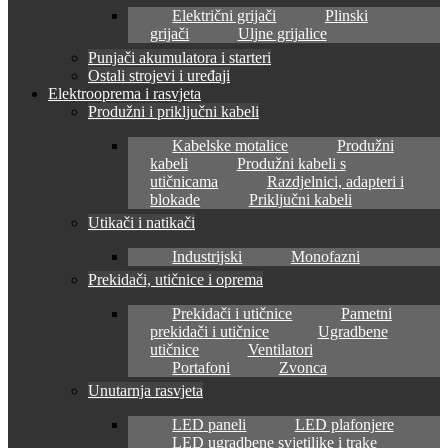
Električni grijači
Plinski
grijači
Uljne grijalice
Punjači akumulatora i starteri
Ostali strojevi i uređaji
Elektrooprema i rasvjeta
Produžni i priključni kabeli
Kabelske motalice
Produžni
kabeli
Produžni kabeli s
utičnicama
Razdjelnici, adapteri i
blokade
Priključni kabeli
Utikači i natikači
Industrijski
Monofazni
Prekidači, utičnice i oprema
Prekidači i utičnice
Pametni
prekidači i utičnice
Ugradbene
utičnice
Ventilatori
Portafoni
Zvonca
Unutarnja rasvjeta
LED paneli
LED plafonjere
LED ugradbene svjetiljke i trake