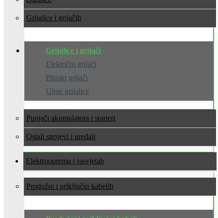
Grijalice i grijači
Grijalice i grijači
Električni grijači
Plinski grijači
Uljne grijalice
Punjači akumulatora i starteri
Ostali strojevi i uređaji
Elektrooprema i rasvjeta
Produžni i priključni kabeli