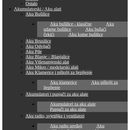
Ostalo
Akumulatorski / Aku alati
Aku Bušilice
Aku bušilice - klasične
Aku
udarne bušilice
Aku bušaći
čekići
Aku kutne bušilice
Aku Brusilice
Aku Odvijači
Aku Pile
Aku Blanje – Blanjalice
Aku Višenamjenski alat
Aku Mikro / modelarski alati
Aku Klamerice i pištolji za ljepljenje
Aku klamerice
Aku pištolji za
ljepljenje
Akumulatori i punjači za aku alate
Akumulatori za aku alate
Punjači za aku alate
Aku radio, svjetiljke i ventilatori
Aku radio uređaji
Aku