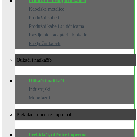
Produžni i priključni kabeli
Kabelske motalice
Produžni kabeli
Produžni kabeli s utičnicama
Razdjelnici, adapteri i blokade
Priključni kabeli
Utikači i natikači
Utikači i natikači
Industrijski
Monofazni
Prekidači, utičnice i oprema
Prekidači, utičnice i oprema