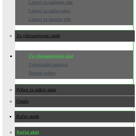
Listovi za sabljaste pile
Listovi za tračne pilee
Listovi za ubodne pile
Za višenamjenski alat
Za višenamjenski alat
Univerzalni nastavci
Dremel pribor
Pribor za mikro alate
Ostalo
Ručni alati
Ručni alati