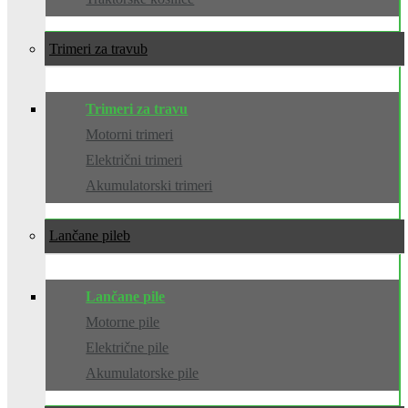
Trimeri za travu
Trimeri za travu
Motorni trimeri
Električni trimeri
Akumulatorski trimeri
Lančane pile
Lančane pile
Motorne pile
Električne pile
Akumulatorske pile