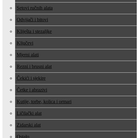
Setovi ručnih alata
Odvijači i bitovi
Kliješta i stezaljke
Ključevi
Mjerni alati
Rezni i brusni alat
Čekići i sjekire
Četke i abrazivi
Kutije, torbe, kolica i ormari
Ličilački alat
Zidarski alat
Ostalo