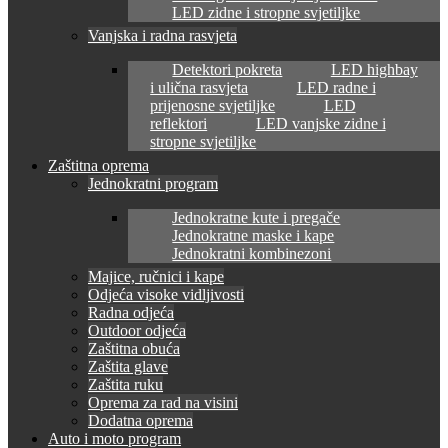
LED zidne i stropne svjetiljke
Vanjska i radna rasvjeta
Detektori pokreta
LED highbay
i ulična rasvjeta
LED radne i
prijenosne svjetiljke
LED
reflektori
LED vanjske zidne i
stropne svjetiljke
Zaštitna oprema
Jednokratni program
Jednokratne kute i pregače
Jednokratne maske i kape
Jednokratni kombinezoni
Majice, ručnici i kape
Odjeća visoke vidljivosti
Radna odjeća
Outdoor odjeća
Zaštitna obuća
Zaštita glave
Zaštita ruku
Oprema za rad na visini
Dodatna oprema
Auto i moto program