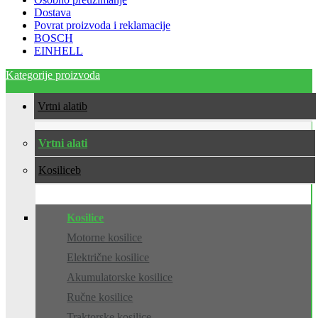
Dostava
Povrat proizvoda i reklamacije
BOSCH
EINHELL
Kategorije proizvoda
Vrtni alati
Vrtni alati
Kosilice
Kosilice
Motorne kosilice
Električne kosilice
Akumulatorske kosilice
Ručne kosilice
Traktorske kosilice