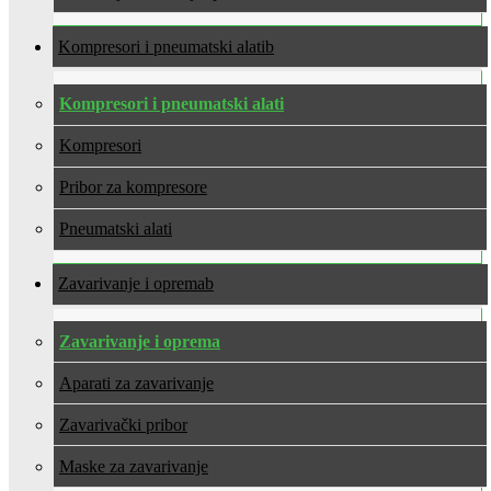
Kompresori i pneumatski alati
Kompresori i pneumatski alati
Kompresori
Pribor za kompresore
Pneumatski alati
Zavarivanje i oprema
Zavarivanje i oprema
Aparati za zavarivanje
Zavarivački pribor
Maske za zavarivanje