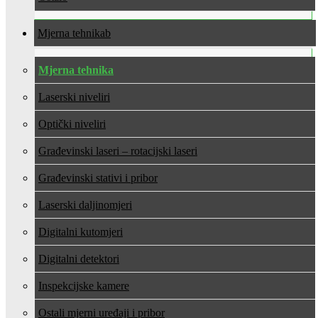
Mjerna tehnika
Mjerna tehnika
Laserski niveliri
Optički niveliri
Građevinski laseri – rotacijski laseri
Građevinski stativi i pribor
Laserski daljinomjeri
Digitalni kutomjeri
Digitalni detektori
Inspekcijske kamere
Ostali mjerni uređaji i pribor