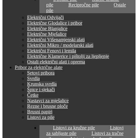
pile
Recipročne pile
Ostale
pile
Električni Odvijači
Električne Glodalice i pribor
Električne Blanjalice
Električne Mješalice
Električni Višenamjenski alati
Električni Mikro / modelarski alati
Električni Fenovi i lemila
Električne Klamerice i pištolji za ljepljenje
Ostali električni alati i oprema
Pribor za električne alate
Setovi pribora
Svrdla
Krunska svrdla
Špice i sjekači
Četke
Nastavci za mješalice
Rezne i brusne ploče
Brusni papiri
Listovi za pile
Listovi za kružne pile
Listovi
za sabljaste pile
Listovi za tračne