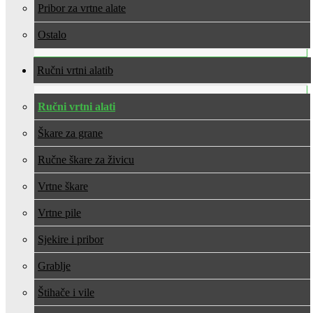
Pribor za vrtne alate
Ostalo
Ručni vrtni alati
Ručni vrtni alati
Škare za grane
Ručne škare za živicu
Vrtne škare
Vrtne pile
Sjekire i pribor
Grablje
Štihače i vile