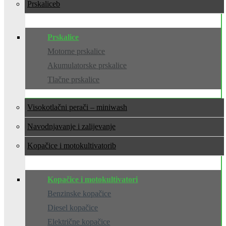
Prskalice
Prskalice
Motorne prskalice
Akumulatorske prskalice
Tlačne prskalice
Visokotlačni perači – miniwash
Navodnjavanje i zalijevanje
Kopačice i motokultivatori
Kopačice i motokultivatori
Benzinske kopačice
Diesel kopačice
Električne kopačice