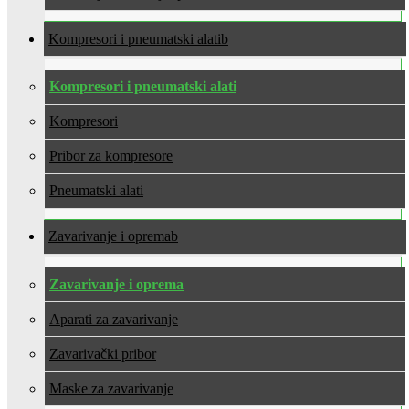
Kompresori i pneumatski alati
Kompresori i pneumatski alati
Kompresori
Pribor za kompresore
Pneumatski alati
Zavarivanje i oprema
Zavarivanje i oprema
Aparati za zavarivanje
Zavarivački pribor
Maske za zavarivanje