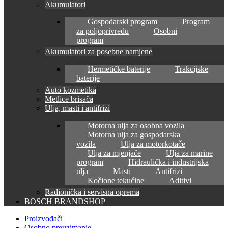
Akumulatori
Gospodarski program
Program
za poljoprivredu
Osobni
program
Akumulatori za posebne namjene
Hermetičke baterije
Trakcijske
baterije
Auto kozmetika
Metlice brisača
Ulja, masti i antifrizi
Motorna ulja za osobna vozila
Motorna ulja za gospodarska
vozila
Ulja za motorkotače
Ulja za mjenjače
Ulja za marine
program
Hidraulička i industrijska
ulja
Masti
Antifrizi
Kočione tekućine
Aditivi
Radionička i servisna oprema
BOSCH BRANDSHOP
Proizvođači
Osobno preuzimanje