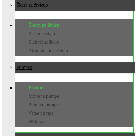
Škare za živicu
Škare za živicu
Motorne škare
Električne škare
Akumulatorske škare
Pumpe
Pumpe
Motorne pumpe
Potopne pumpe
Vrtne pumpe
Hidropak