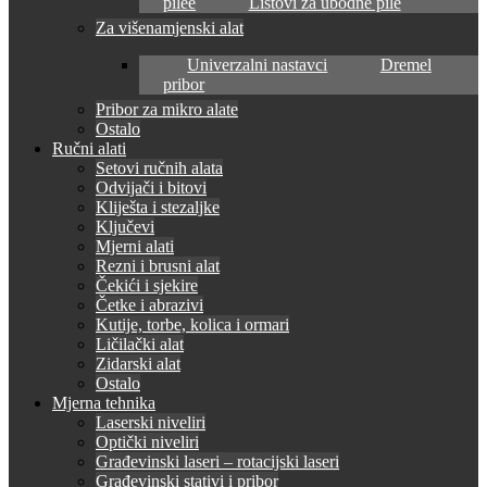
pilee
Listovi za ubodne pile
Za višenamjenski alat
Univerzalni nastavci
Dremel
pribor
Pribor za mikro alate
Ostalo
Ručni alati
Setovi ručnih alata
Odvijači i bitovi
Kliješta i stezaljke
Ključevi
Mjerni alati
Rezni i brusni alat
Čekići i sjekire
Četke i abrazivi
Kutije, torbe, kolica i ormari
Ličilački alat
Zidarski alat
Ostalo
Mjerna tehnika
Laserski niveliri
Optički niveliri
Građevinski laseri – rotacijski laseri
Građevinski stativi i pribor