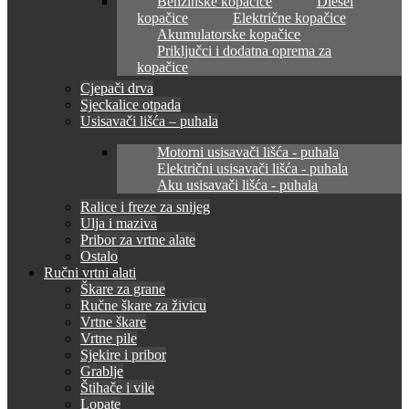
Benzinske kopačice
Diesel
kopačice
Električne kopačice
Akumulatorske kopačice
Priključci i dodatna oprema za
kopačice
Cjepači drva
Sjeckalice otpada
Usisavači lišća – puhala
Motorni usisavači lišća - puhala
Električni usisavači lišća - puhala
Aku usisavači lišća - puhala
Ralice i freze za snijeg
Ulja i maziva
Pribor za vrtne alate
Ostalo
Ručni vrtni alati
Škare za grane
Ručne škare za živicu
Vrtne škare
Vrtne pile
Sjekire i pribor
Grablje
Štihače i vile
Lopate