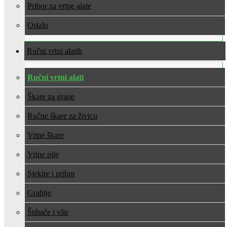
Pribor za vrtne alate
Ostalo
Ručni vrtni alati
Ručni vrtni alati
Škare za grane
Ručne škare za živicu
Vrtne škare
Vrtne pile
Sjekire i pribor
Grablje
Štihače i vile