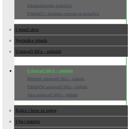
Akumulatorske kopačice
Priključci i dodatna oprema za kopačice
Cjepači drva
Sjeckalice otpada
Usisavači lišća – puhala
Usisavači lišća – puhala
Motorni usisavači lišća - puhala
Električni usisavači lišća - puhala
Aku usisavači lišća - puhala
Ralice i freze za snijeg
Ulja i maziva