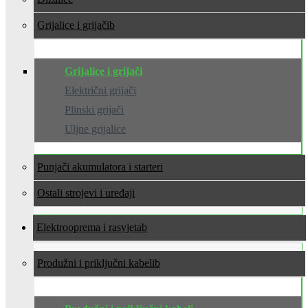
Grijalice i grijači
Grijalice i grijači
Električni grijači
Plinski grijači
Uljne grijalice
Punjači akumulatora i starteri
Ostali strojevi i uređaji
Elektrooprema i rasvjeta
Produžni i priključni kabeli