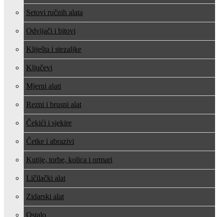
Setovi ručnih alata
Odvijači i bitovi
Kliješta i stezaljke
Ključevi
Mjerni alati
Rezni i brusni alat
Čekići i sjekire
Četke i abrazivi
Kutije, torbe, kolica i ormari
Ličilački alat
Zidarski alat
Ostalo