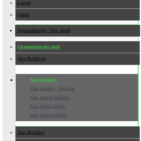
Lopate
Ostalo
Akumulatorski / Aku alati
Akumulatorski alati
Aku Bušilice
Aku Bušilice
Aku bušilice - klasične
Aku udarne bušilice
Aku bušaći čekići
Aku kutne bušilice
Aku Brusilice