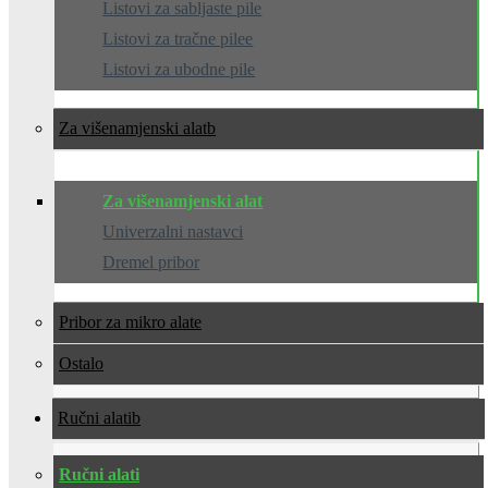
Listovi za sabljaste pile
Listovi za tračne pilee
Listovi za ubodne pile
Za višenamjenski alat
Za višenamjenski alat
Univerzalni nastavci
Dremel pribor
Pribor za mikro alate
Ostalo
Ručni alati
Ručni alati