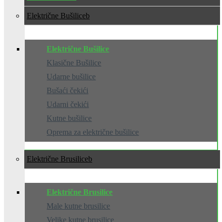
Električne Bušilice
Električne Bušilice
Klasične Bušilice
Udarne bušilice
Bušaći čekići
Udarni čekići
Kutne bušilice
Oprema za električne bušilice
Električne Brusilice
Električne Brusilice
Male kutne brusilice
Velike kutne brusilice