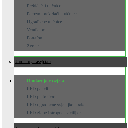
Prekidači i utičnice
Pametni prekidači i utičnice
Ugradbene utičnice
Ventilatori
Portafoni
Zvonca
Unutarnja rasvjeta
Unutarnja rasvjeta
LED paneli
LED plafonjere
LED ugradbene svjetiljke i trake
LED zidne i stropne svjetiljke