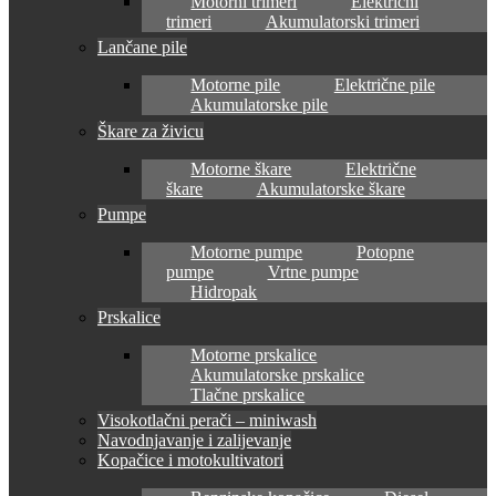
Motorni trimeri
Električni
trimeri
Akumulatorski trimeri
Lančane pile
Motorne pile
Električne pile
Akumulatorske pile
Škare za živicu
Motorne škare
Električne
škare
Akumulatorske škare
Pumpe
Motorne pumpe
Potopne
pumpe
Vrtne pumpe
Hidropak
Prskalice
Motorne prskalice
Akumulatorske prskalice
Tlačne prskalice
Visokotlačni perači – miniwash
Navodnjavanje i zalijevanje
Kopačice i motokultivatori