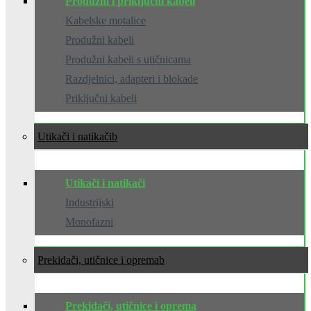
Produžni i priključni kabeli
Kabelske motalice
Produžni kabeli
Produžni kabeli s utičnicama
Razdjelnici, adapteri i blokade
Priključni kabeli
Utikači i natikači
Utikači i natikači
Industrijski
Monofazni
Prekidači, utičnice i oprema
Prekidači, utičnice i oprema