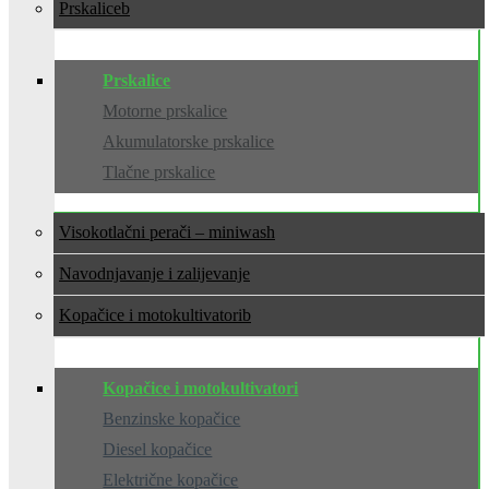
Prskalice
Prskalice
Motorne prskalice
Akumulatorske prskalice
Tlačne prskalice
Visokotlačni perači – miniwash
Navodnjavanje i zalijevanje
Kopačice i motokultivatori
Kopačice i motokultivatori
Benzinske kopačice
Diesel kopačice
Električne kopačice