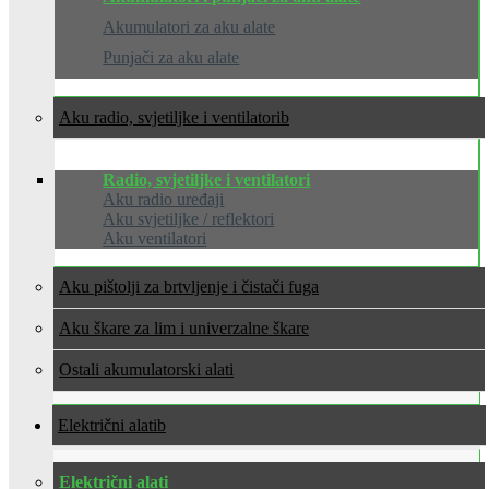
Akumulatori za aku alate
Punjači za aku alate
Aku radio, svjetiljke i ventilatori
Radio, svjetiljke i ventilatori
Aku radio uređaji
Aku svjetiljke / reflektori
Aku ventilatori
Aku pištolji za brtvljenje i čistači fuga
Aku škare za lim i univerzalne škare
Ostali akumulatorski alati
Električni alati
Električni alati