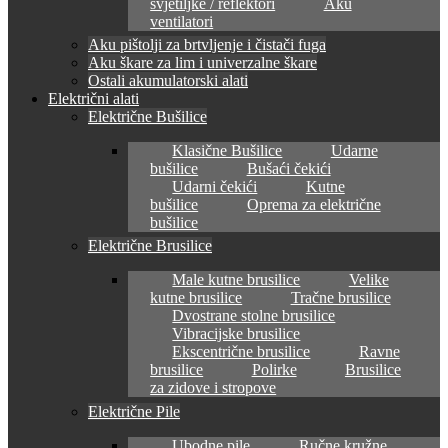
svjetiljke / reflektori
Aku
ventilatori
Aku pištolji za brtvljenje i čistači fuga
Aku škare za lim i univerzalne škare
Ostali akumulatorski alati
Električni alati
Električne Bušilice
Klasične Bušilice
Udarne
bušilice
Bušaći čekići
Udarni čekići
Kutne
bušilice
Oprema za električne
bušilice
Električne Brusilice
Male kutne brusilice
Velike
kutne brusilice
Tračne brusilice
Dvostrane stolne brusilice
Vibracijske brusilice
Ekscentrične brusilice
Ravne
brusilice
Polirke
Brusilice
za zidove i stropove
Električne Pile
Ubodne pile
Ručne kružne