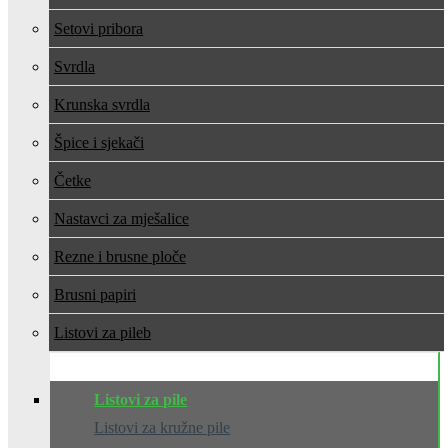
Setovi pribora
Svrdla
Krunska svrdla
Špice i sjekači
Četke
Nastavci za mješalice
Rezne i brusne ploče
Brusni papiri
Listovi za pile
Listovi za pile
Listovi za kružne pile