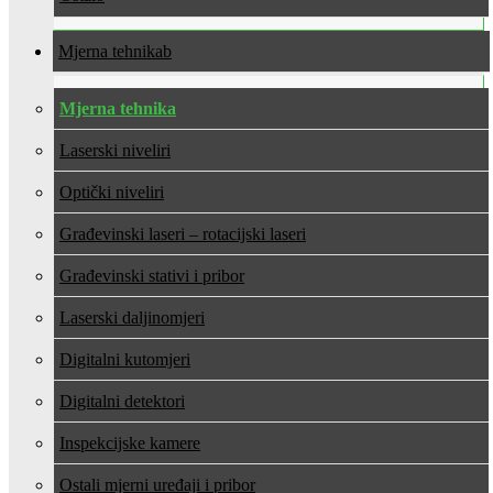
Mjerna tehnika
Mjerna tehnika
Laserski niveliri
Optički niveliri
Građevinski laseri – rotacijski laseri
Građevinski stativi i pribor
Laserski daljinomjeri
Digitalni kutomjeri
Digitalni detektori
Inspekcijske kamere
Ostali mjerni uređaji i pribor