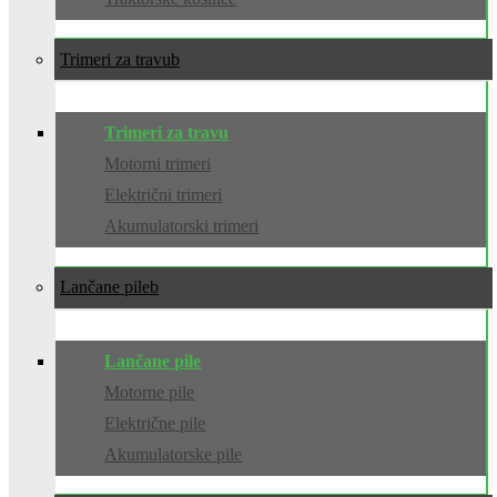
Trimeri za travu
Trimeri za travu
Motorni trimeri
Električni trimeri
Akumulatorski trimeri
Lančane pile
Lančane pile
Motorne pile
Električne pile
Akumulatorske pile