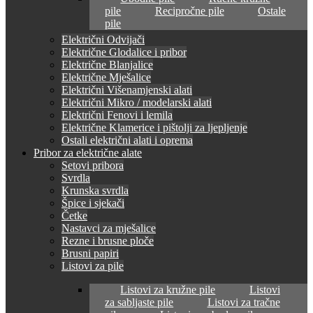
pile
Recipročne pile
Ostale
pile
Električni Odvijači
Električne Glodalice i pribor
Električne Blanjalice
Električne Mješalice
Električni Višenamjenski alati
Električni Mikro / modelarski alati
Električni Fenovi i lemila
Električne Klamerice i pištolji za ljepljenje
Ostali električni alati i oprema
Pribor za električne alate
Setovi pribora
Svrdla
Krunska svrdla
Špice i sjekači
Četke
Nastavci za mješalice
Rezne i brusne ploče
Brusni papiri
Listovi za pile
Listovi za kružne pile
Listovi
za sabljaste pile
Listovi za tračne