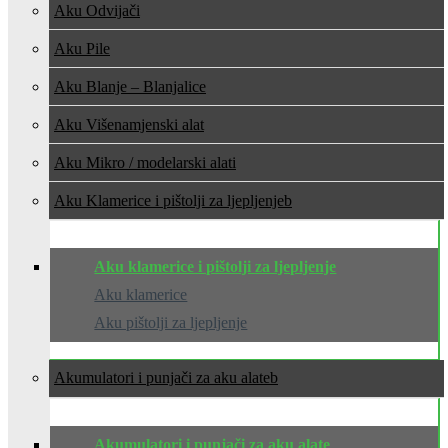
Aku Odvijači
Aku Pile
Aku Blanje – Blanjalice
Aku Višenamjenski alat
Aku Mikro / modelarski alati
Aku Klamerice i pištolji za ljepljenje
Aku klamerice i pištolji za ljepljenje
Aku klamerice
Aku pištolji za ljepljenje
Akumulatori i punjači za aku alate
Akumulatori i punjači za aku alate