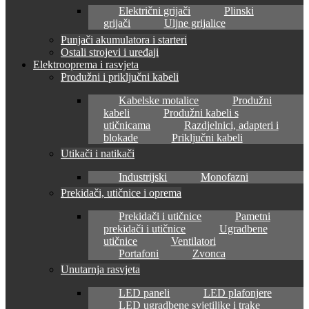
Električni grijači
Plinski
grijači
Uljne grijalice
Punjači akumulatora i starteri
Ostali strojevi i uređaji
Elektrooprema i rasvjeta
Produžni i priključni kabeli
Kabelske motalice
Produžni
kabeli
Produžni kabeli s
utičnicama
Razdjelnici, adapteri i
blokade
Priključni kabeli
Utikači i natikači
Industrijski
Monofazni
Prekidači, utičnice i oprema
Prekidači i utičnice
Pametni
prekidači i utičnice
Ugradbene
utičnice
Ventilatori
Portafoni
Zvonca
Unutarnja rasvjeta
LED paneli
LED plafonjere
LED ugradbene svjetiljke i trake