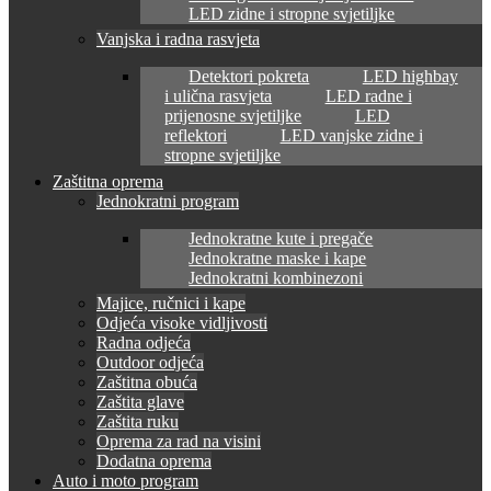
LED zidne i stropne svjetiljke
Vanjska i radna rasvjeta
Detektori pokreta
LED highbay
i ulična rasvjeta
LED radne i
prijenosne svjetiljke
LED
reflektori
LED vanjske zidne i
stropne svjetiljke
Zaštitna oprema
Jednokratni program
Jednokratne kute i pregače
Jednokratne maske i kape
Jednokratni kombinezoni
Majice, ručnici i kape
Odjeća visoke vidljivosti
Radna odjeća
Outdoor odjeća
Zaštitna obuća
Zaštita glave
Zaštita ruku
Oprema za rad na visini
Dodatna oprema
Auto i moto program