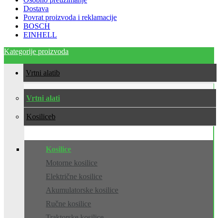
Dostava
Povrat proizvoda i reklamacije
BOSCH
EINHELL
Kategorije proizvoda
Vrtni alati
Vrtni alati
Kosilice
Kosilice
Motorne kosilice
Električne kosilice
Akumulatorske kosilice
Ručne kosilice
Traktorske kosilice