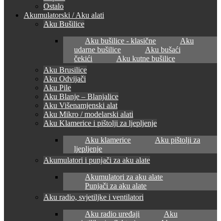
Ostalo
Akumulatorski / Aku alati
Aku Bušilice
Aku bušilice - klasične
Aku
udarne bušilice
Aku bušaći
čekići
Aku kutne bušilice
Aku Brusilice
Aku Odvijači
Aku Pile
Aku Blanje – Blanjalice
Aku Višenamjenski alat
Aku Mikro / modelarski alati
Aku Klamerice i pištolji za ljepljenje
Aku klamerice
Aku pištolji za
ljepljenje
Akumulatori i punjači za aku alate
Akumulatori za aku alate
Punjači za aku alate
Aku radio, svjetiljke i ventilatori
Aku radio uređaji
Aku