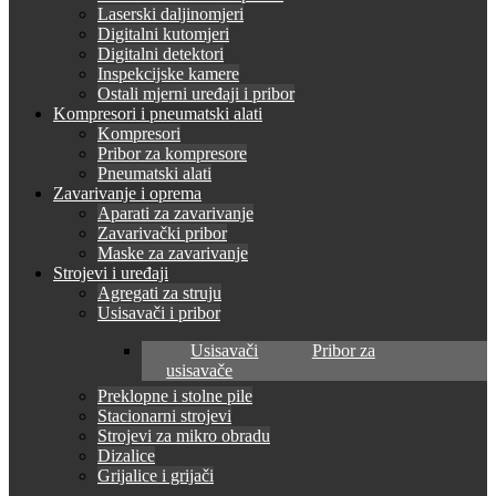
Laserski daljinomjeri
Digitalni kutomjeri
Digitalni detektori
Inspekcijske kamere
Ostali mjerni uređaji i pribor
Kompresori i pneumatski alati
Kompresori
Pribor za kompresore
Pneumatski alati
Zavarivanje i oprema
Aparati za zavarivanje
Zavarivački pribor
Maske za zavarivanje
Strojevi i uređaji
Agregati za struju
Usisavači i pribor
Usisavači
Pribor za
usisavače
Preklopne i stolne pile
Stacionarni strojevi
Strojevi za mikro obradu
Dizalice
Grijalice i grijači