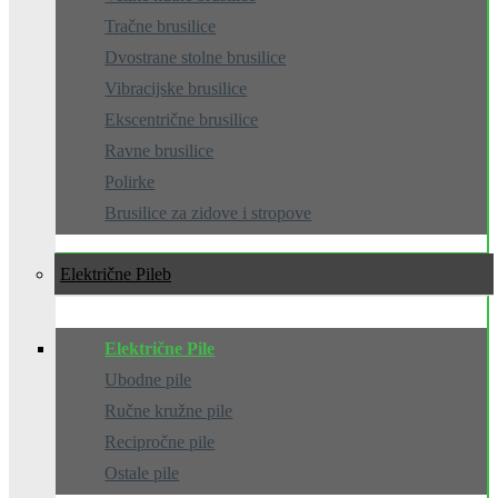
Tračne brusilice
Dvostrane stolne brusilice
Vibracijske brusilice
Ekscentrične brusilice
Ravne brusilice
Polirke
Brusilice za zidove i stropove
Električne Pile
Električne Pile
Ubodne pile
Ručne kružne pile
Recipročne pile
Ostale pile