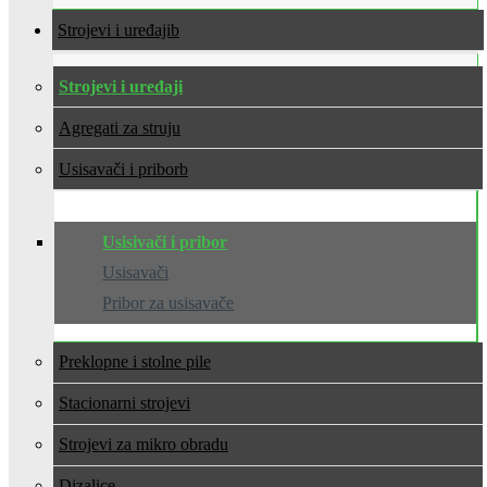
Strojevi i uređaji
Strojevi i uređaji
Agregati za struju
Usisavači i pribor
Usisivači i pribor
Usisavači
Pribor za usisavače
Preklopne i stolne pile
Stacionarni strojevi
Strojevi za mikro obradu
Dizalice