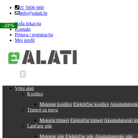
Skip
Skip
01 5606 660
to
to
info@ealati.hr
navigation
content
Naša lokacija
-35%
-22%
-22%
-39%
-22%
Kontakt
Prijava / registracija
Moj profil
Vrtni alati
Kosilice
Motorne kosilice
Električne kosilice
Akumulatorske
Trimeri za travu
Motorni trimeri
Električni trimeri
Akumulatorski tr
Lančane pile
Motorne pile
Električne pile
Akumulatorske pile