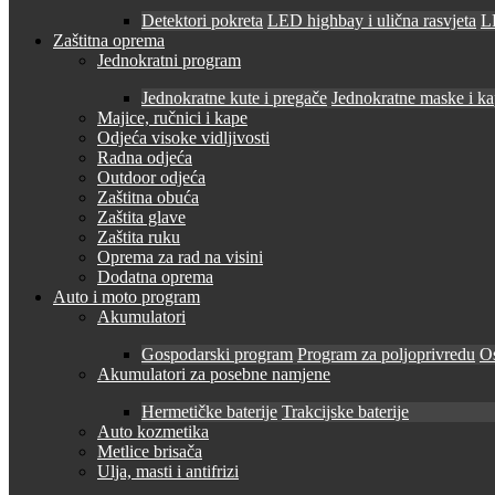
Detektori pokreta
LED highbay i ulična rasvjeta
LE
Zaštitna oprema
Jednokratni program
Jednokratne kute i pregače
Jednokratne maske i k
Majice, ručnici i kape
Odjeća visoke vidljivosti
Radna odjeća
Outdoor odjeća
Zaštitna obuća
Zaštita glave
Zaštita ruku
Oprema za rad na visini
Dodatna oprema
Auto i moto program
Akumulatori
Gospodarski program
Program za poljoprivredu
O
Akumulatori za posebne namjene
Hermetičke baterije
Trakcijske baterije
Auto kozmetika
Metlice brisača
Ulja, masti i antifrizi