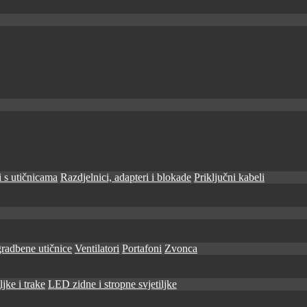
 s utičnicama
Razdjelnici, adapteri i blokade
Priključni kabeli
radbene utičnice
Ventilatori
Portafoni
Zvonca
jke i trake
LED zidne i stropne svjetiljke