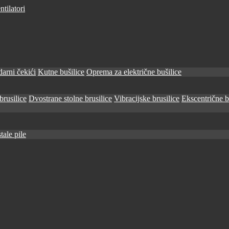
tilatori
arni čekići
Kutne bušilice
Oprema za električne bušilice
brusilice
Dvostrane stolne brusilice
Vibracijske brusilice
Ekscentrične b
tale pile