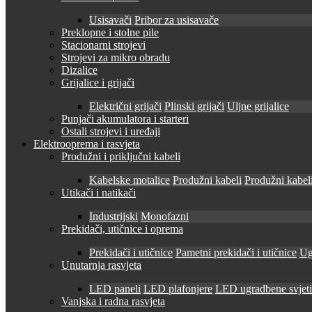
Usisavači
Pribor za usisavače
Preklopne i stolne pile
Stacionarni strojevi
Strojevi za mikro obradu
Dizalice
Grijalice i grijači
Električni grijači
Plinski grijači
Uljne grijalice
Punjači akumulatora i starteri
Ostali strojevi i uređaji
Elektrooprema i rasvjeta
Produžni i priključni kabeli
Kabelske motalice
Produžni kabeli
Produžni kabeli
Utikači i natikači
Industrijski
Monofazni
Prekidači, utičnice i oprema
Prekidači i utičnice
Pametni prekidači i utičnice
Ug
Unutarnja rasvjeta
LED paneli
LED plafonjere
LED ugradbene svjetil
Vanjska i radna rasvjeta