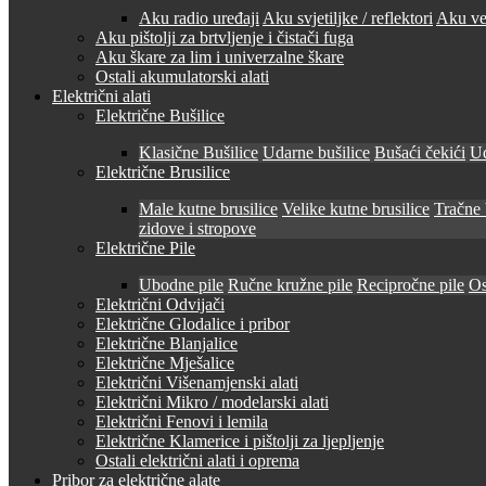
Aku radio uređaji
Aku svjetiljke / reflektori
Aku ven
Aku pištolji za brtvljenje i čistači fuga
Aku škare za lim i univerzalne škare
Ostali akumulatorski alati
Električni alati
Električne Bušilice
Klasične Bušilice
Udarne bušilice
Bušaći čekići
Ud
Električne Brusilice
Male kutne brusilice
Velike kutne brusilice
Tračne 
zidove i stropove
Električne Pile
Ubodne pile
Ručne kružne pile
Recipročne pile
Os
Električni Odvijači
Električne Glodalice i pribor
Električne Blanjalice
Električne Mješalice
Električni Višenamjenski alati
Električni Mikro / modelarski alati
Električni Fenovi i lemila
Električne Klamerice i pištolji za ljepljenje
Ostali električni alati i oprema
Pribor za električne alate