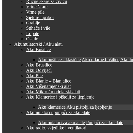
Ručne škare za živicu
Vrtne škare
Vrtne pile
Sjekire i pribor
Grablje
Štihače i vile
Lopate
Ostalo
Akumulatorski / Aku alati
Aku Bušilice
Aku bušilice - klasične
Aku udarne bušilice
Aku bu
Aku Brusilice
Aku Odvijači
Aku Pile
Aku Blanje – Blanjalice
Aku Višenamjenski alat
Aku Mikro / modelarski alati
Aku Klamerice i pištolji za ljepljenje
Aku klamerice
Aku pištolji za ljepljenje
Akumulatori i punjači za aku alate
Akumulatori za aku alate
Punjači za aku alate
Aku radio, svjetiljke i ventilatori