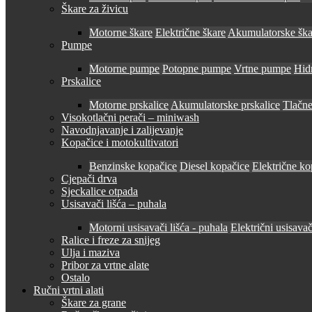
Škare za živicu
Motorne škare
Električne škare
Akumulatorske ška
Pumpe
Motorne pumpe
Potopne pumpe
Vrtne pumpe
Hid
Prskalice
Motorne prskalice
Akumulatorske prskalice
Tlačne
Visokotlačni perači – miniwash
Navodnjavanje i zalijevanje
Kopačice i motokultivatori
Benzinske kopačice
Diesel kopačice
Električne ko
Cjepači drva
Sjeckalice otpada
Usisavači lišća – puhala
Motorni usisavači lišća - puhala
Električni usisavač
Ralice i freze za snijeg
Ulja i maziva
Pribor za vrtne alate
Ostalo
Ručni vrtni alati
Škare za grane