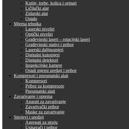
Kutije, torbe, kolica i ormari
Ličilački alat
Zidarski alat
Ostalo
Mjerna tehnika
Laserski niveliri
Optički niveliri
Građevinski laseri – rotacijski laseri
Građevinski stativi i pribor
Laserski daljinomjeri
Digitalni kutomjeri
Digitalni detektori
Inspekcijske kamere
Ostali mjerni uređaji i pribor
Kompresori i pneumatski alati
Kompresori
Pribor za kompresore
Pneumatski alati
Zavarivanje i oprema
Aparati za zavarivanje
Zavarivački pribor
Maske za zavarivanje
Strojevi i uređaji
Agregati za struju
Usisavači i pribor