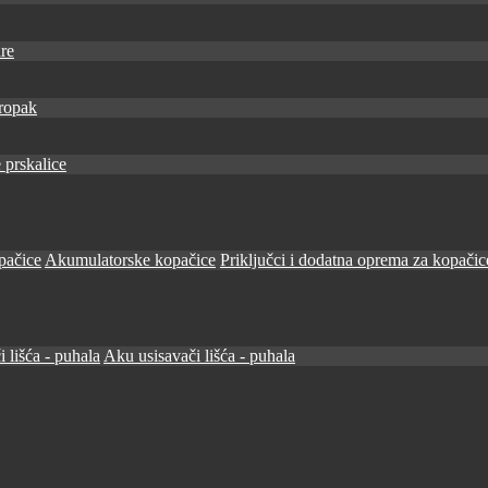
re
ropak
 prskalice
pačice
Akumulatorske kopačice
Priključci i dodatna oprema za kopačic
i lišća - puhala
Aku usisavači lišća - puhala