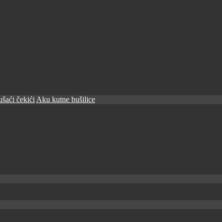
šaći čekići
Aku kutne bušilice