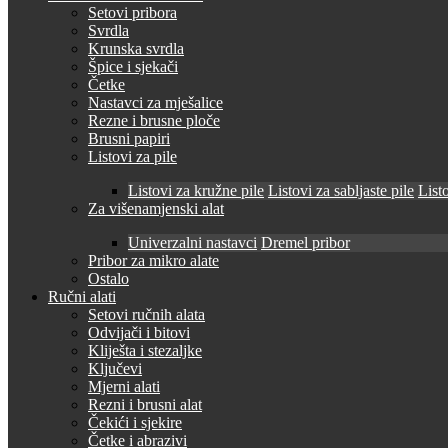
Setovi pribora
Svrdla
Krunska svrdla
Špice i sjekači
Četke
Nastavci za mješalice
Rezne i brusne ploče
Brusni papiri
Listovi za pile
Listovi za kružne pile
Listovi za sabljaste pile
Listo
Za višenamjenski alat
Univerzalni nastavci
Dremel pribor
Pribor za mikro alate
Ostalo
Ručni alati
Setovi ručnih alata
Odvijači i bitovi
Kliješta i stezaljke
Ključevi
Mjerni alati
Rezni i brusni alat
Čekići i sjekire
Četke i abrazivi